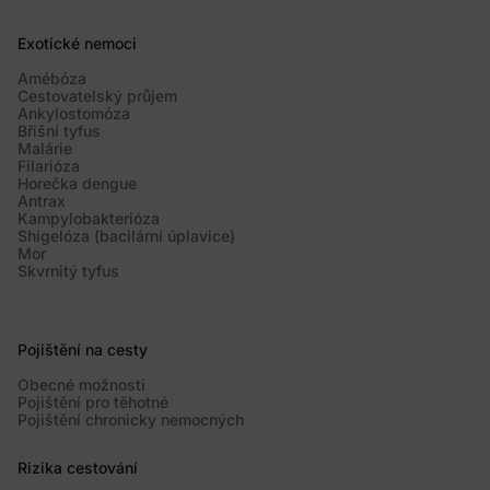
Exotické nemoci
Amébóza
Cestovatelský průjem
Ankylostomóza
Břišní tyfus
Malárie
Filarióza
Horečka dengue
Antrax
Kampylobakterióza
Shigelóza (bacilární úplavice)
Mor
Skvrnitý tyfus
Pojištění na cesty
Obecné možnosti
Pojištění pro těhotné
Pojištění chronicky nemocných
Rizika cestování