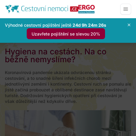
Výhodné cestovní pojištění ještě
24d 9h 24m 25s
Uzavřete pojištění se slevou 20%
Hygiena na cestách. Na co
běžně nemyslíme?
Koronavirová pandemie ukázala odvrácenou stránku
cestování, a to snadné šíření infekčních chorob mezi
jednotlivými zeměmi i kontinenty. Cestovní ruch se pomalu ale
jistě začíná probouzet a oblíbené destinace zase navštěvují
turisté. Dodržování hygienických opatření při cestování je
však důležitější než kdykoliv dříve.