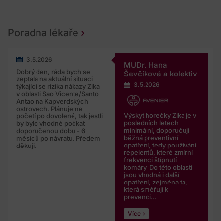
Poradna lékaře
3.5.2026
MUDr. Hana
Dobrý den, ráda bych se
Ševčíková a kolektiv
zeptala na aktuální situaci
3.5.2026
týkající se rizika nákazy Zika
v oblasti Sao Vicente/Santo
Antao na Kapverdských
ostrovech. Plánujeme
Výskyt horečky Zika je v
početí po dovolené, tak jestli
posledních letech
by bylo vhodné počkat
minimální, doporučuji
doporučenou dobu - 6
běžná preventivní
měsíců po návratu. Předem
opatření, tedy používání
děkuji.
repelentů, které zmírní
frekvenci štípnutí
komáry. Do této oblasti
jsou vhodná i další
opatření, zejména ta,
která směřují k
prevenci...
Více