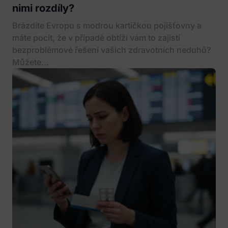
nimi rozdíly?
Brázdíte Evropu s modrou kartičkou pojišťovny a
máte pocit, že v případě obtíží vám to zajistí
bezproblémové řešení vašich zdravotních neduhů?
Můžete...