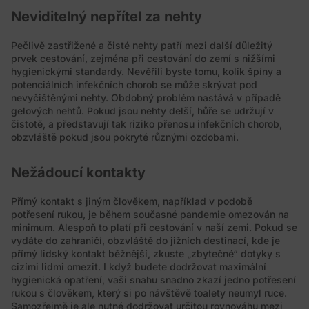
Neviditelný nepřítel za nehty
Pečlivě zastřižené a čisté nehty patří mezi další důležitý
prvek cestování, zejména při cestování do zemí s nižšími
hygienickými standardy. Nevěřili byste tomu, kolik špíny a
potenciálních infekčních chorob se může skrývat pod
nevyčištěnými nehty. Obdobný problém nastává v případě
gelových nehtů. Pokud jsou nehty delší, hůře se udržují v
čistotě, a představují tak riziko přenosu infekčních chorob,
obzvláště pokud jsou pokryté různými ozdobami.
Nežádoucí kontakty
Přímý kontakt s jiným člověkem, například v podobě
potřesení rukou, je během současné pandemie omezován na
minimum. Alespoň to platí při cestování v naší zemi. Pokud se
vydáte do zahraničí, obzvláště do jižních destinací, kde je
přímý lidský kontakt běžnější, zkuste „zbytečné“ dotyky s
cizími lidmi omezit. I když budete dodržovat maximální
hygienická opatření, vaši snahu snadno zkazí jedno potřesení
rukou s člověkem, který si po návštěvě toalety neumyl ruce.
Samozřejmě je ale nutné dodržovat určitou rovnováhu mezi