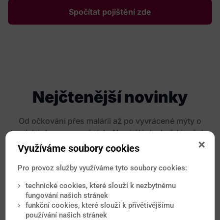
Spočítat pojištění zde
Nejčtenější novinky
Od očkování přes malárii až po vyvrácené mýty o
tropických onemocněních. Nové články každý měsíc.
Využíváme soubory cookies
Pro provoz služby využíváme tyto soubory cookies:
technické cookies, které slouží k nezbytnému
fungování našich stránek
funkční cookies, které slouží k přívětivějšímu
používání našich stránek