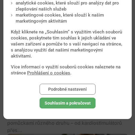
analytické cookies, které slouží pro analýzy dat pro
zlepšování našich služeb
marketingové cookies, které slouží k našim
marketingovým aktivitám
Když kliknete na „Souhlasím“ s využitím všech souborů
cookies, poskytnete tím souhlas k jejich ukládání ve
vašem zařízení a pomůže to s vaší navigací na stránce,
s analýzou využití dat našimi marketingovými
aktivitami.
Více informací o využití souborů cookies naleznete na
stránce
Prohlášení o cookies
.
Se zdravotními pomůckami nebo
Podrobné nastavení
implantáty můžete cestovat bez starostí
Souhlasím a pokračovat
S technologickým pokrokem v medicíně roste i
počet lidí, kteří žijí s implantáty nebo zdravotními
pomůckami různého druhu – od kardiostimulátorů
přes...