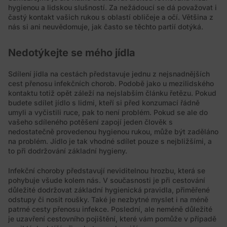
hygienou a lidskou slušností. Za nežádoucí se dá považovat i
častý kontakt vašich rukou s oblastí obličeje a očí. Většina z
nás si ani neuvědomuje, jak často se těchto partií dotýká.
Nedotýkejte se mého jídla
Sdílení jídla na cestách představuje jednu z nejsnadnějších
cest přenosu infekčních chorob. Podobě jako u mezilidského
kontaktu totiž opět záleží na nejslabším článku řetězu. Pokud
budete sdílet jídlo s lidmi, kteří si před konzumací řádně
umyli a vyčistili ruce, pak to není problém. Pokud se ale do
vašeho sdíleného potěšení zapojí jeden člověk s
nedostatečně provedenou hygienou rukou, může být zaděláno
na problém. Jídlo je tak vhodné sdílet pouze s nejbližšími, a
to při dodržování základní hygieny.
Infekční choroby představují neviditelnou hrozbu, která se
pohybuje všude kolem nás. V současnosti je při cestování
důležité dodržovat základní hygienická pravidla, přiměřené
odstupy či nosit roušky. Také je nezbytné myslet i na méně
patrné cesty přenosu infekce. Poslední, ale neméně důležité
je uzavření cestovního pojištění, které vám pomůže v případě