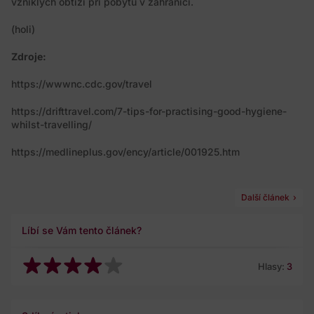
vzniklých obtíží při pobytu v zahraničí.
(holi)
Zdroje:
https://wwwnc.cdc.gov/travel
https://drifttravel.com/7-tips-for-practising-good-hygiene-
whilst-travelling/
https://medlineplus.gov/ency/article/001925.htm
Další článek
Líbí se Vám tento článek?
Hlasy:
3