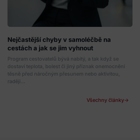
Nejčastější chyby v samoléčbě na
cestách a jak se jim vyhnout
Program cestovatelů bývá nabitý, a tak když se
dostaví teplota, bolest či jiný příznak onemocnění
těsně před náročným přesunem nebo aktivitou,
raději...
Všechny články
→