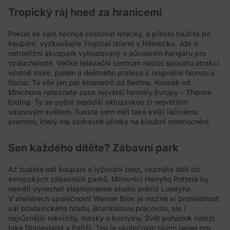
Tropický ráj hned za hranicemi
Pokud se vám nechce cestovat letecky, a přesto toužíte po
koupání, vyzkoušejte Tropical Island v Německu. Jde o
netradiční akvapark vybudovaný v původním hangáru pro
vzducholodě. Veliké relaxační centrum nabízí spoustu atrakcí
včetně moře, palem a deštného pralesa s originální faunou a
florou. To vše jen pár kilometrů od Berlína. Kousek od
Mnichova naleznete zase největší termály Evropy – Therme
Erding. Ty se pyšní nejdelší skluzavkou či největším
saunovým světem. Turisté sem míří také kvůli léčivému
prameni, který má ozdravné účinky na kloubní onemocnění.
Sen každého dítěte? Zábavní park
Až budete mít koupání a lyžování dost, vezměte děti do
evropských zábavních parků. Milovníci Harryho Pottera by
neměli vynechat stejnojmenné studio poblíž Londýna.
V ateliérech společnosti Warner Bros je možné si prohlédnout
sál bradavického hradu, Brumbálovu pracovnu, ale i
nejrůznější rekvizity, masky a kostýmy. Svět pohádek nabízí
také Disneyland v Paříži. Ten je skutečným rájem nejen pro