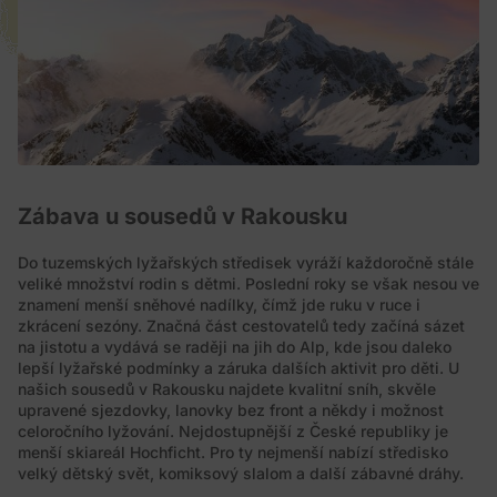
Zábava u sousedů v Rakousku
Do tuzemských lyžařských středisek vyráží každoročně stále
veliké množství rodin s dětmi. Poslední roky se však nesou ve
znamení menší sněhové nadílky, čímž jde ruku v ruce i
zkrácení sezóny. Značná část cestovatelů tedy začíná sázet
na jistotu a vydává se raději na jih do Alp, kde jsou daleko
lepší lyžařské podmínky a záruka dalších aktivit pro děti. U
našich sousedů v Rakousku najdete kvalitní sníh, skvěle
upravené sjezdovky, lanovky bez front a někdy i možnost
celoročního lyžování. Nejdostupnější z České republiky je
menší skiareál Hochficht. Pro ty nejmenší nabízí středisko
velký dětský svět, komiksový slalom a další zábavné dráhy.