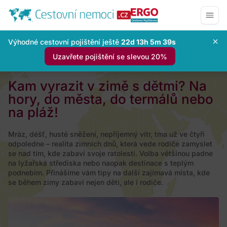
Výhodné cestovní pojištění ještě
22d 13h 5m 38s
Uzavřete pojištění se slevou 20%
Kam vyrazit v zimě s dětmi? Na
hory, do města, do termálů nebo
na pláž!
Mráz, déšť, husté sněžení, nepříjemný vítr, tma už ve čtyři
odpoledne – realita zimních dnů, která vede rodiče zamyslet
se nad tím, kde zabaví svoje ratolesti. Volba většinou padne
na lyžařská střediska nebo naopak destinace s teplým
podnebím. Přinášíme vám tipy na další zajímavá místa, kde
se během zimy zabaví nejen děti, ale i rodiče.