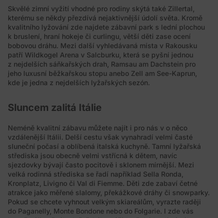
Skvělé zimní vyžití vhodné pro rodiny skýtá také Zillertal,
kterému se někdy přezdívá nejaktivnější údolí světa. Kromě
kvalitního lyžování zde najdete zábavní park s lední plochou
k bruslení, hraní hokeje či curlingu, větší děti zase ocení
bobovou dráhu. Mezi další vyhledávaná místa v Rakousku
patří Wildkogel Arena v Salcburku, která se pyšní jednou
z nejdelších sáňkařských drah, Ramsau am Dachstein pro
jeho luxusní běžkařskou stopu anebo Zell am See-Kaprun,
kde je jedna z nejdelších lyžařských sezón.
Sluncem zalitá Itálie
Neméně kvalitní zábavu můžete najít i pro nás v o něco
vzdálenější Itálii. Delší cestu však vynahradí velmi časté
sluneční počasí a oblíbená italská kuchyně. Tamní lyžařská
střediska jsou obecně velmi vstřícná k dětem, navíc
sjezdovky bývají často pocitově i sklonem mírnější. Mezi
velká rodinná střediska se řadí například Sella Ronda,
Kronplatz, Livigno či Val di Fiemme. Děti zde zabaví četné
atrakce jako měřené slalomy, překážkové dráhy či snowparky.
Pokud se chcete vyhnout velkým skiareálům, vyrazte raději
do Paganelly, Monte Bondone nebo do Folgarie. I zde vás