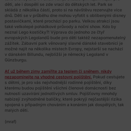
děti, ale i dospělí se zde vrací do dětských let. Park se
skládá z několika částí, proto si na návštěvu rezervujte více
dnů. Děti se v průběhu dne mohou vyfotit s oblíbenými disney
postavičkami, které prochází po parku. Velkou atrakcí jsou
také velkolepé pohádkové průvody a noční show. Kdo by
neznal Lego kostičky?! Výprava do jednoho ze čtyř
evropských Legolandů bude pro děti taktéž nezapomenutelný
zážitek. Zábavní park věnovaný slavné dánské stavebnici je
možné najít na několika místech Evropy, nejstarší se nachází
v dánském Billundu, nejbližší je německý Legoland v
Günzburgu.
Ať už během zimy zamíříte za teplem či sněhem, nikdy
nezapomínejte na vhodné cestovní pojištění.
Pokud cestujete
s dětmi, je pro vás nejvhodnější rodinné pojištění, díky
kterému budou pojištěni všichni členové domácnosti bez
nutnosti uzavírání jednotlivých smluv. Pojišťovny mnohdy
nabízejí zvýhodněné balíčky, které pokryjí nejčastější rizika
spojená s případným chováním a konáním jak dospělých, tak
malých dětí.
(mraf)