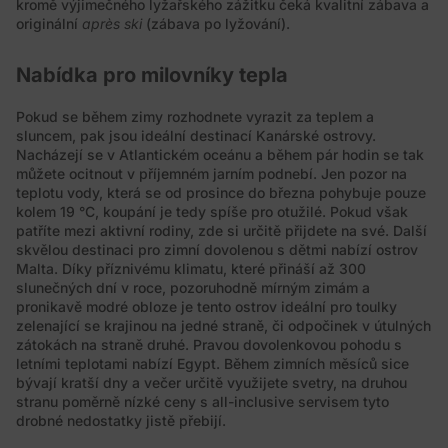
kromě výjimečného lyžařského zážitku čeká kvalitní zábava a
originální
après ski
(zábava po lyžování).
Nabídka pro milovníky tepla
Pokud se během zimy rozhodnete vyrazit za teplem a
sluncem, pak jsou ideální destinací Kanárské ostrovy.
Nacházejí se v Atlantickém oceánu a během pár hodin se tak
můžete ocitnout v příjemném jarním podnebí. Jen pozor na
teplotu vody, která se od prosince do března pohybuje pouze
kolem 19 °C, koupání je tedy spíše pro otužilé. Pokud však
patříte mezi aktivní rodiny, zde si určitě přijdete na své. Další
skvělou destinaci pro zimní dovolenou s dětmi nabízí ostrov
Malta. Díky příznivému klimatu, které přináší až 300
slunečných dní v roce, pozoruhodně mírným zimám a
pronikavě modré obloze je tento ostrov ideální pro toulky
zelenající se krajinou na jedné straně, či odpočinek v útulných
zátokách na straně druhé. Pravou dovolenkovou pohodu s
letními teplotami nabízí Egypt. Během zimních měsíců sice
bývají kratší dny a večer určitě využijete svetry, na druhou
stranu poměrně nízké ceny s all-inclusive servisem tyto
drobné nedostatky jistě přebijí.