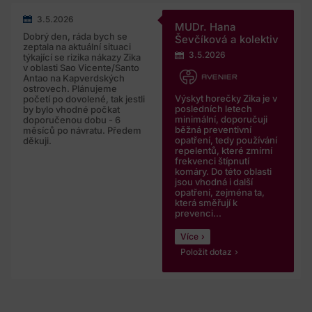
3.5.2026
MUDr. Hana
Dobrý den, ráda bych se
Ševčíková a kolektiv
zeptala na aktuální situaci
3.5.2026
týkající se rizika nákazy Zika
v oblasti Sao Vicente/Santo
Antao na Kapverdských
ostrovech. Plánujeme
Výskyt horečky Zika je v
početí po dovolené, tak jestli
posledních letech
by bylo vhodné počkat
minimální, doporučuji
doporučenou dobu - 6
běžná preventivní
měsíců po návratu. Předem
opatření, tedy používání
děkuji.
repelentů, které zmírní
frekvenci štípnutí
komáry. Do této oblasti
jsou vhodná i další
opatření, zejména ta,
která směřují k
prevenci...
Více
Položit dotaz