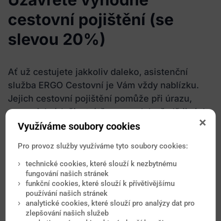
cestovní pojištění (se
slevou 20%)
Ať už cestujete jakkoliv daleko, asistenční
služba ERGO Cestovní je Vám vždy nablízku.
Jejich cestovní pojištění pomůže při úrazu,
nemoci, krádeži, ztrátě zavazadel a řadě jiných
případů. Mají síť smluvních nemocnic všude po
Využíváme soubory cookies
světě, které pravidelně kontrolují, aby o Vás
Pro provoz služby využíváme tyto soubory cookies:
bylo co nejlépe postaráno.
technické cookies, které slouží k nezbytnému
fungování našich stránek
funkční cookies, které slouží k přívětivějšímu
Spočítat pojištění zde
používání našich stránek
analytické cookies, které slouží pro analýzy dat pro
zlepšování našich služeb