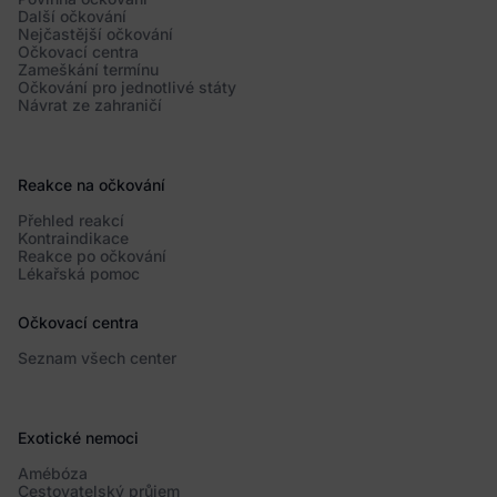
Další očkování
Nejčastější očkování
Očkovací centra
Zameškání termínu
Očkování pro jednotlivé státy
Návrat ze zahraničí
Reakce na očkování
Přehled reakcí
Kontraindikace
Reakce po očkování
Lékařská pomoc
Očkovací centra
Seznam všech center
Exotické nemoci
Amébóza
Cestovatelský průjem