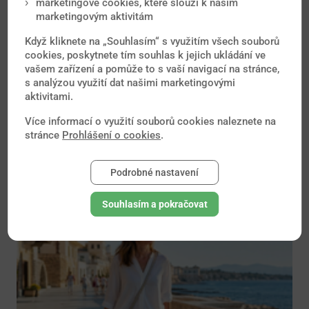
marketingové cookies, které slouží k našim
marketingovým aktivitám
Když kliknete na „Souhlasím“ s využitím všech souborů
cookies, poskytnete tím souhlas k jejich ukládání ve
Nejčtenější novinky
vašem zařízení a pomůže to s vaší navigací na stránce,
s analýzou využití dat našimi marketingovými
aktivitami.
Od očkování přes malárii až po vyvrácené mýty o
Více informací o využití souborů cookies naleznete na
tropických onemocněních. Nové články každý měsíc.
stránce
Prohlášení o cookies
.
Podrobné nastavení
Souhlasím a pokračovat