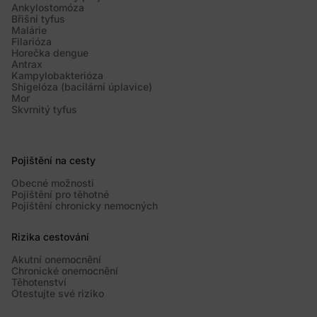
Ankylostomóza
Břišní tyfus
Malárie
Filarióza
Horečka dengue
Antrax
Kampylobakterióza
Shigelóza (bacilární úplavice)
Mor
Skvrnitý tyfus
Pojištění na cesty
Obecné možnosti
Pojištění pro těhotné
Pojištění chronicky nemocných
Rizika cestování
Akutní onemocnění
Chronické onemocnění
Těhotenství
Otestujte své riziko