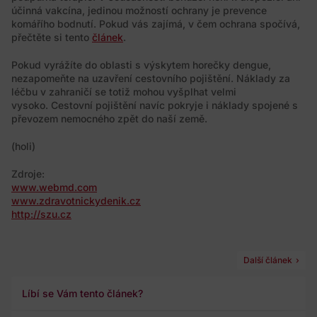
účinná vakcína, jedinou možností ochrany je prevence
komářího bodnutí. Pokud vás zajímá, v čem ochrana spočívá,
přečtěte si tento
článek
.
Pokud vyrážíte do oblasti s výskytem horečky dengue,
nezapomeňte na uzavření cestovního pojištění. Náklady za
léčbu v zahraničí se totiž mohou vyšplhat velmi
vysoko. Cestovní pojištění navíc pokryje i náklady spojené s
převozem nemocného zpět do naší země.
(holi)
Zdroje:
www.webmd.com
www.zdravotnickydenik.cz
http://szu.cz
Další článek
Líbí se Vám tento článek?