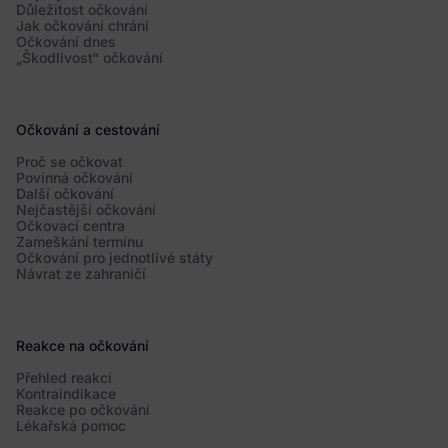
Důležitost očkování
Jak očkování chrání
Očkování dnes
„Škodlivost“ očkování
Očkování a cestování
Proč se očkovat
Povinná očkování
Další očkování
Nejčastější očkování
Očkovací centra
Zameškání termínu
Očkování pro jednotlivé státy
Návrat ze zahraničí
Reakce na očkování
Přehled reakcí
Kontraindikace
Reakce po očkování
Lékařská pomoc