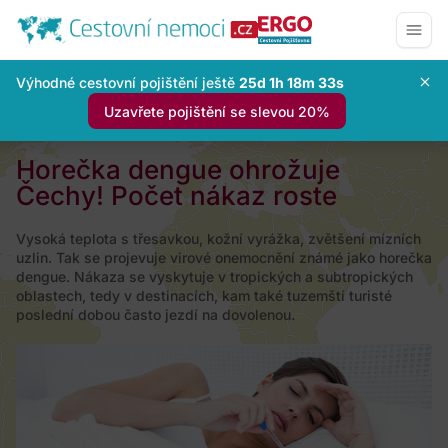
Výhodné cestovní pojištění ještě
25d 1h 18m 32s
Uzavřete pojištění se slevou 20%
Horečka dengue ohrožuje
Čechy! Počet nákaz roste
Vysoká teplota s třesavkou, kožní vyrážka, zvětšení mízních
uzlin. Tak se projevuje virové onemocnění známé jako horečka
dengue. Nákaza se vyskytuje v tropických a subtropických
oblastech, tedy v destinacích, kam také tuzemští turisté
poslední dobou často jezdí na dovolenou.