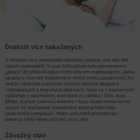
Dvakrát více nakažených
V minulém roce onemocnělo horečkou dengue více než 100
našich cestovatelů. V roce 2015 přitom bylo zaznamenáno
„pouze“ 40 případů nákaz tímto virovým onemocněním. Jedná
se tedy o více než dvojnásobný nárůst počtu zasažených. Na
vině je mimo jiné zvyšování výskytu horečky dengue v
subtropických a tropických oblastech. Virus se v současnosti
vyskytuje v destinacích, kam jezdí za zážitky i Češi. Asie,
Afrika, Karibik, Latinská Amerika – tady všude mohou turisti
narazit na nepříjemné onemocnění, které přináší řadu
zdravotních komplikací. Podle odborníků představuje
dokonce větší nebezpečí než virus zika.
Závažný stav