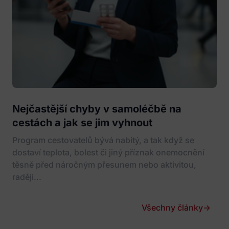
Nejčastější chyby v samoléčbě na
cestách a jak se jim vyhnout
Program cestovatelů bývá nabitý, a tak když se
dostaví teplota, bolest či jiný příznak onemocnění
těsně před náročným přesunem nebo aktivitou,
raději...
Všechny články
→