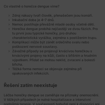
Co vlastně o horečce dengue víme?
Zdroj nákazy tvoří člověk, přenašečem jsou komáři.
Inkubační doba je 4–7 dnů.
Nemoc postihuje převážně mladé osoby včetně dětí.
Horečka dengue probíhá nejčastěji ve dvou fázích. Pro
tu první jsou typické horečky, pro druhou
charakteristická vyrážka, zejména s postižením trupu.
Komplikací může být zánět srdečního svalu nebo
poškození nervové soustavy.
Závažné případy se projevují krvácivou horečkou s
krvácivými projevy na kůži, často s břišním a hrudním
výpotkem. Přidat se mohou neklid, zvracení a bolesti
břicha.
Těžká forma nemoci se objevuje zejména při
opakovaných infekcích.
Řešení zatím neexistuje
Léčba horečky dengue se zaměřuje na příznaky onemocnění.
V těžkých případech je nutná hospitalizace a intenzivní
podpůrná terapie. V současnosti bohužel není k dispozici ani