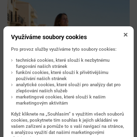
Využíváme soubory cookies
Pro provoz služby využíváme tyto soubory cookies:
technické cookies, které slouží k nezbytnému
fungování našich stránek
funkční cookies, které slouží k přívětivějšímu
používání našich stránek
analytické cookies, které slouží pro analýzy dat pro
zlepšování našich služeb
marketingové cookies, které slouží k našim
marketingovým aktivitám
Když kliknete na „Souhlasím“ s využitím všech souborů
Se zdravotními pomůckami nebo
cookies, poskytnete tím souhlas k jejich ukládání ve
implantáty můžete cestovat bez starostí
vašem zařízení a pomůže to s vaší navigací na stránce,
s analýzou využití dat našimi marketingovými
S technologickým pokrokem v medicíně roste i