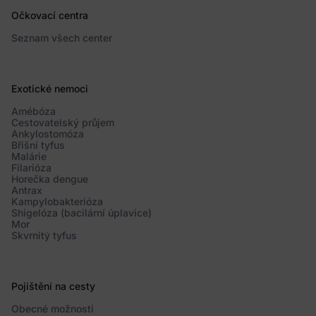
Očkovací centra
Seznam všech center
Exotické nemoci
Amébóza
Cestovatelský průjem
Ankylostomóza
Břišní tyfus
Malárie
Filarióza
Horečka dengue
Antrax
Kampylobakterióza
Shigelóza (bacilární úplavice)
Mor
Skvrnitý tyfus
Pojištění na cesty
Obecné možnosti