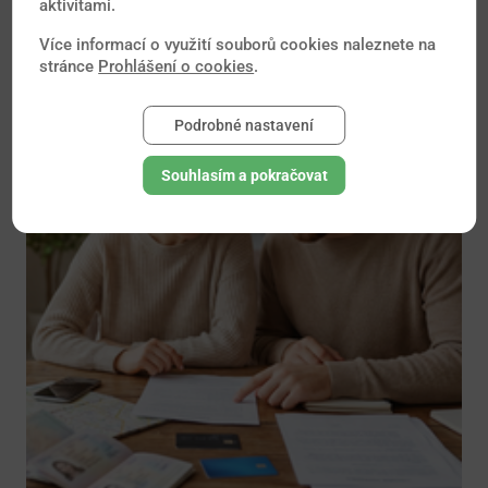
aktivitami.
počet lidí, kteří žijí s implantáty nebo zdravotními
Více informací o využití souborů cookies naleznete na
pomůckami různého druhu – od kardiostimulátorů
stránce
Prohlášení o cookies
.
přes...
Podrobné nastavení
Souhlasím a pokračovat