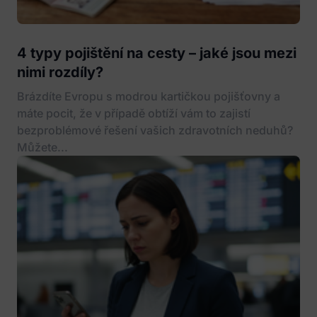
4 typy pojištění na cesty – jaké jsou mezi
nimi rozdíly?
Brázdíte Evropu s modrou kartičkou pojišťovny a
máte pocit, že v případě obtíží vám to zajistí
bezproblémové řešení vašich zdravotních neduhů?
Můžete...