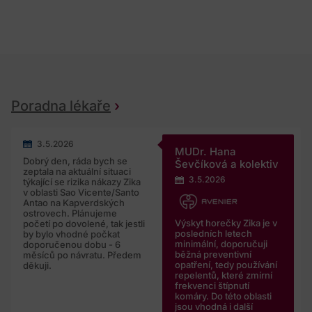
Poradna lékaře
3.5.2026
MUDr. Hana
Dobrý den, ráda bych se
Ševčíková a kolektiv
zeptala na aktuální situaci
3.5.2026
týkající se rizika nákazy Zika
v oblasti Sao Vicente/Santo
Antao na Kapverdských
ostrovech. Plánujeme
Výskyt horečky Zika je v
početí po dovolené, tak jestli
posledních letech
by bylo vhodné počkat
minimální, doporučuji
doporučenou dobu - 6
běžná preventivní
měsíců po návratu. Předem
opatření, tedy používání
děkuji.
repelentů, které zmírní
frekvenci štípnutí
komáry. Do této oblasti
jsou vhodná i další