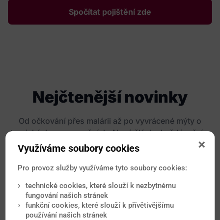
Spočítat pojištění zde
Nejčtenější novinky
Od očkování přes malárii až po vyvrácené mýty o
tropických onemocněních. Nové články každý měsíc.
Využíváme soubory cookies
Pro provoz služby využíváme tyto soubory cookies:
technické cookies, které slouží k nezbytnému
fungování našich stránek
funkční cookies, které slouží k přívětivějšímu
používání našich stránek