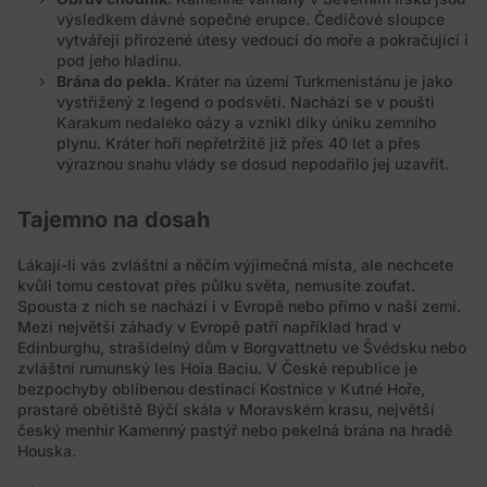
výsledkem dávné sopečné erupce. Čedičové sloupce
vytvářejí přirozené útesy vedoucí do moře a pokračující i
pod jeho hladinu.
Brána do pekla
. Kráter na území Turkmenistánu je jako
vystřižený z legend o podsvětí. Nachází se v poušti
Karakum nedaleko oázy a vznikl díky úniku zemního
plynu. Kráter hoří nepřetržitě již přes 40 let a přes
výraznou snahu vlády se dosud nepodařilo jej uzavřít.
Tajemno na dosah
Lákají-li vás zvláštní a něčím výjimečná místa, ale nechcete
kvůli tomu cestovat přes půlku světa, nemusíte zoufat.
Spousta z nich se nachází i v Evropě nebo přímo v naší zemi.
Mezi největší záhady v Evropě patří například hrad v
Edinburghu, strašidelný dům v Borgvattnetu ve Švédsku nebo
zvláštní rumunský les Hoia Baciu. V České republice je
bezpochyby oblíbenou destinací Kostnice v Kutné Hoře,
prastaré obětiště Býčí skála v Moravském krasu, největší
český menhir Kamenný pastýř nebo pekelná brána na hradě
Houska.