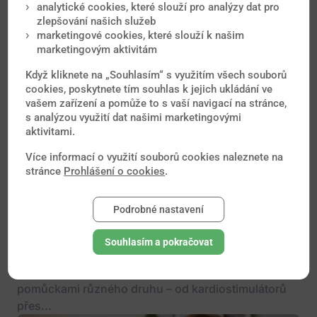
analytické cookies, které slouží pro analýzy dat pro
zlepšování našich služeb
marketingové cookies, které slouží k našim
marketingovým aktivitám
Když kliknete na „Souhlasím“ s využitím všech souborů
cookies, poskytnete tím souhlas k jejich ukládání ve
vašem zařízení a pomůže to s vaší navigací na stránce,
s analýzou využití dat našimi marketingovými
aktivitami.
Více informací o využití souborů cookies naleznete na
stránce
Prohlášení o cookies
.
Se zdravotními pomůckami nebo
Podrobné nastavení
implantáty můžete cestovat bez starostí
Souhlasím a pokračovat
S technologickým pokrokem v medicíně roste i
počet lidí, kteří žijí s implantáty nebo zdravotními
pomůckami různého druhu – od kardiostimulátorů
přes...