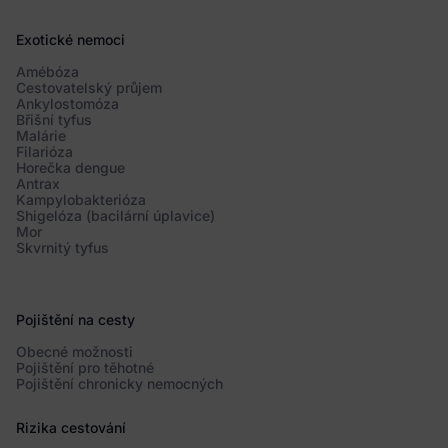
Exotické nemoci
Amébóza
Cestovatelský průjem
Ankylostomóza
Břišní tyfus
Malárie
Filarióza
Horečka dengue
Antrax
Kampylobakterióza
Shigelóza (bacilární úplavice)
Mor
Skvrnitý tyfus
Pojištění na cesty
Obecné možnosti
Pojištění pro těhotné
Pojištění chronicky nemocných
Rizika cestování