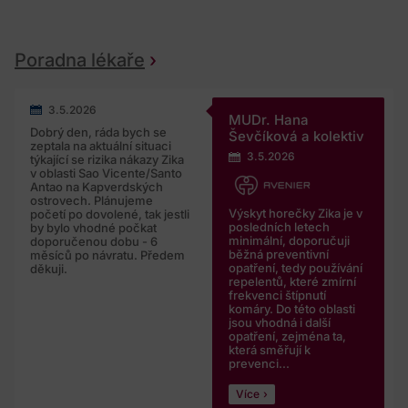
Poradna lékaře
3.5.2026
MUDr. Hana
Dobrý den, ráda bych se
Ševčíková a kolektiv
zeptala na aktuální situaci
3.5.2026
týkající se rizika nákazy Zika
v oblasti Sao Vicente/Santo
Antao na Kapverdských
ostrovech. Plánujeme
Výskyt horečky Zika je v
početí po dovolené, tak jestli
posledních letech
by bylo vhodné počkat
minimální, doporučuji
doporučenou dobu - 6
běžná preventivní
měsíců po návratu. Předem
opatření, tedy používání
děkuji.
repelentů, které zmírní
frekvenci štípnutí
komáry. Do této oblasti
jsou vhodná i další
opatření, zejména ta,
která směřují k
prevenci...
Více