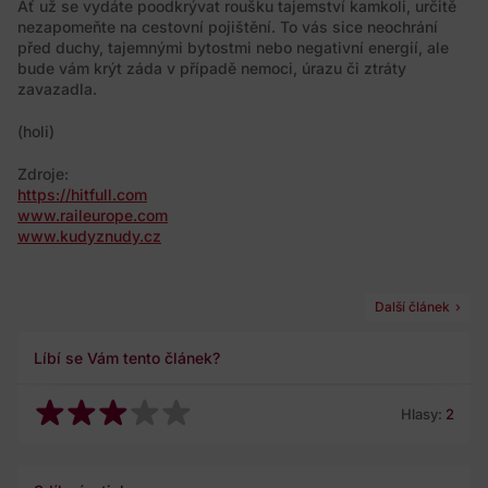
Ať už se vydáte poodkrývat roušku tajemství kamkoli, určitě
nezapomeňte na cestovní pojištění. To vás sice neochrání
před duchy, tajemnými bytostmi nebo negativní energií, ale
bude vám krýt záda v případě nemoci, úrazu či ztráty
zavazadla.
(holi)
Zdroje:
https://hitfull.com
www.raileurope.com
www.kudyznudy.cz
Další článek
Líbí se Vám tento článek?
Hlasy:
2