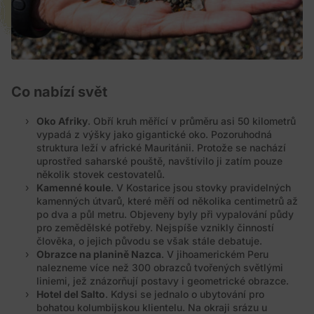
Co nabízí svět
Oko Afriky
. Obří kruh měřící v průměru asi 50 kilometrů
vypadá z výšky jako gigantické oko. Pozoruhodná
struktura leží v africké Mauritánii. Protože se nachází
uprostřed saharské pouště, navštívilo ji zatím pouze
několik stovek cestovatelů.
Kamenné koule
. V Kostarice jsou stovky pravidelných
kamenných útvarů, které měří od několika centimetrů až
po dva a půl metru. Objeveny byly při vypalování půdy
pro zemědělské potřeby. Nejspíše vznikly činností
člověka, o jejich původu se však stále debatuje.
Obrazce na planině Nazca
. V jihoamerickém Peru
nalezneme více než 300 obrazců tvořených světlými
liniemi, jež znázorňují postavy i geometrické obrazce.
Hotel del Salto
. Kdysi se jednalo o ubytování pro
bohatou kolumbijskou klientelu. Na okraji srázu u