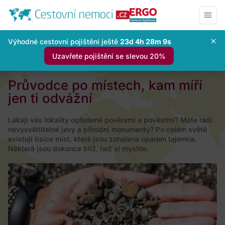
Výhodné cestovní pojištění ještě
23d 4h 28m 8s
Uzavřete pojištění se slevou 20%
Průvodce po místech, kam míří
jen ti odvážní
Lákají vás lokality opředené pověrami a pověstmi? Máte rádi
nevysvětlitelné jevy a přírodní monumenty? Po celém světě
existují tisíce míst, která jsou zahalena oparem tajemna.
Některá jsou dokonce blíž, než si myslíte.