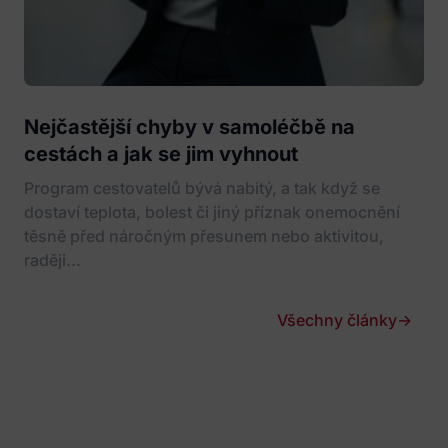
Nejčastější chyby v samoléčbě na
cestách a jak se jim vyhnout
Program cestovatelů bývá nabitý, a tak když se
dostaví teplota, bolest či jiný příznak onemocnění
těsně před náročným přesunem nebo aktivitou,
raději...
Všechny články
→