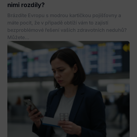
nimi rozdíly?
Brázdíte Evropu s modrou kartičkou pojišťovny a
máte pocit, že v případě obtíží vám to zajistí
bezproblémové řešení vašich zdravotních neduhů?
Můžete...