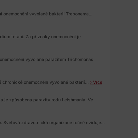
ální onemocnění vyvolané bakterií Treponema...
dium tetani. Za příznaky onemocnění je
 onemocnění vyvolané parazitem Trichomonas
é chronické onemocnění vyvolané bakterií...
› Více
óza je způsobena parazity rodu Leishmania. Ve
. Světová zdravotnická organizace ročně eviduje...