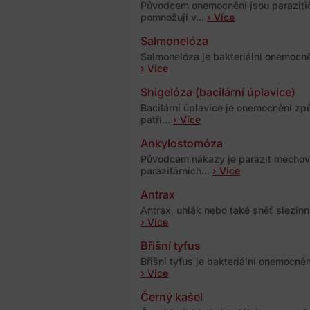
Původcem onemocnění jsou parazitič
pomnožují v...
› Více
Salmonelóza
Salmonelóza je bakteriální onemocně
› Více
Shigelóza (bacilární úplavice)
Bacilární úplavice je onemocnění zp
patří...
› Více
Ankylostomóza
Původcem nákazy je parazit měchovec
parazitárních...
› Více
Antrax
Antrax, uhlák nebo také sněť slezinn
› Více
Břišní tyfus
Břišní tyfus je bakteriální onemocně
› Více
Černý kašel