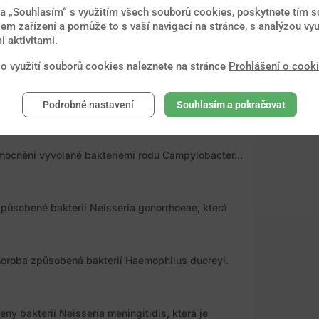
na „Souhlasím“ s využitím všech souborů cookies, poskytnete tím so
em zařízení a pomůže to s vaší navigací na stránce, s analýzou vyu
 aktivitami.
í způsobené virem dengue. Označení pochází ze...
 o využití souborů cookies naleznete na stránce
Prohlášení o cook
 bakterie Rickettsia rickettsii. Zdrojem nákazy...
Podrobné nastavení
Souhlasím a pokračovat
ocnění vyvolané bakteriemi rodu Campylobacter...
působené bakterií Neisseria gonorrhoeae, která
oroba způsobená bakterií Haemophilus ducreyi.
y bakterií Neisseria meningitidis, která je