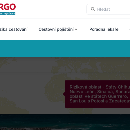
zika cestování
Cestovní pojištění
Poradna lékaře
Riziková oblast - Státy Chih
Nuevo León, Sinaloa, Sonar
oblasti ve státech Guerrero,
San Louis Potosi a Zacateca