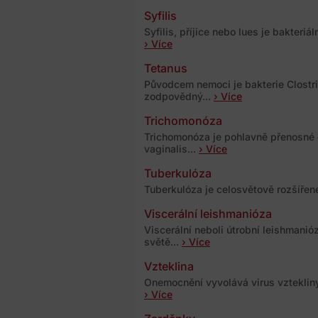
Syfilis
Syfilis, příjice nebo lues je bakteri
› Více
Tetanus
Původcem nemoci je bakterie Clostri
zodpovědný...
› Více
Trichomonóza
Trichomonóza je pohlavně přenosné
vaginalis...
› Více
Tuberkulóza
Tuberkulóza je celosvětově rozšířen
Viscerální leishmanióza
Viscerální neboli útrobní leishmani
světě...
› Více
Vzteklina
Onemocnění vyvolává virus vztekliny
› Více