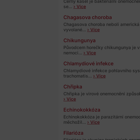
Černý kašel je bakteriální onemocně
se...
› Více
Chagasova choroba
Chagasova choroba neboli americká 
vyvolané...
› Více
Chikungunya
Původcem horečky chikungunya je vi
nemoci...
› Více
Chlamydiové infekce
Chlamydiové infekce pohlavního sys
trachomatis...
› Více
Chřipka
Chřipka je virové onemocnění způsob
› Více
Echinokokkóza
Echinokokkóza je parazitární onemoc
měchožil...
› Více
Filarióza
Filarióza je skupina tropických one