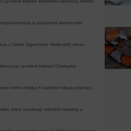
ní vyvolané bakterií Bordetella pertussis. Nemoc
trypanosomóza je parazitární onemocnění
rus z čeledi Togaviridae. Neobvyklý název
tému jsou vyvolané bakterií Chlamydia
ené virem chřipky. K rozšíření nákazy dochází...
nění, které vyvolávají měchožil zhoubný a
mocnění vyvolaných vlasovci. Nákaza se vyskytuje