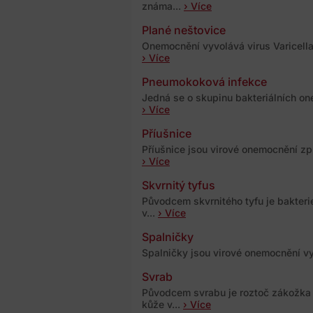
známa...
› Více
Plané neštovice
Onemocnění vyvolává virus Varicella 
› Více
Pneumokoková infekce
Jedná se o skupinu bakteriálních on
› Více
Příušnice
Příušnice jsou virové onemocnění zp
› Více
Skvrnitý tyfus
Původcem skvrnitého tyfu je bakteri
v...
› Více
Spalničky
Spalničky jsou virové onemocnění vy
Svrab
Původcem svrabu je roztoč zákožka 
kůže v...
› Více