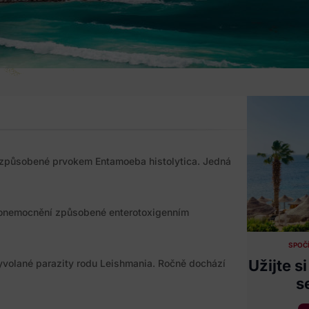
 způsobené prvokem Entamoeba histolytica. Jedná
í onemocnění způsobené enterotoxigenním
SPOČÍ
Užijte 
yvolané parazity rodu Leishmania. Ročně dochází
s