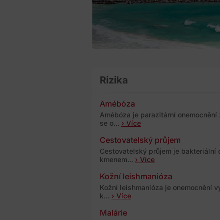
Rizika
Amébóza
Amébóza je parazitární onemocnění
se o...
› Více
Cestovatelský průjem
Cestovatelský průjem je bakteriáln
kmenem...
› Více
Kožní leishmanióza
Kožní leishmanióza je onemocnění v
k...
› Více
Malárie