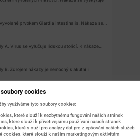
vyvolané prvokem Giardia intestinalis. Nákaza se...
 A. Virus se vylučuje lidskou stolicí. K nákaze...
y B. Zdrojem nákazy je nemocný s akutní i
soubory cookies
 C. Virus se přenáší skrze krevní řečiště. Riziko...
žby využíváme tyto soubory cookies:
okies, které slouží k nezbytnému fungování našich stránek
y E. Nemoc se přenáší stejně jako virová
ies, které slouží k přívětivějšímu používání našich stránek
ookies, které slouží pro analýzy dat pro zlepšování našich služeb
 cookies, které slouží k našim marketingovým aktivitám
 Podle statistik Světové zdravotnické organizace