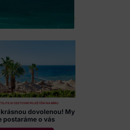
TEJTE SI CESTOVNÍ POJIŠTĚNÍ NA MÍRU
si krásnou dovolenou! My
e postaráme o vás