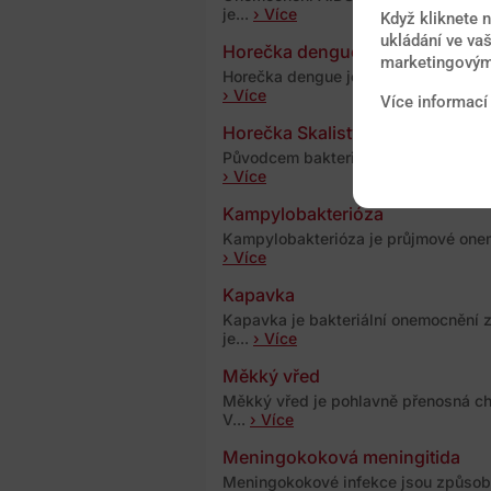
je...
› Více
Když kliknete 
ukládání ve vaš
Horečka dengue
marketingovými
Horečka dengue je virové onemocněn
› Více
Více informací
Horečka Skalistých hor
Původcem bakteriálního onemocnění je
› Více
Kampylobakterióza
Kampylobakterióza je průjmové onem
› Více
Kapavka
Kapavka je bakteriální onemocnění z
je...
› Více
Měkký vřed
Měkký vřed je pohlavně přenosná ch
V...
› Více
Meningokoková meningitida
Meningokokové infekce jsou způsoben