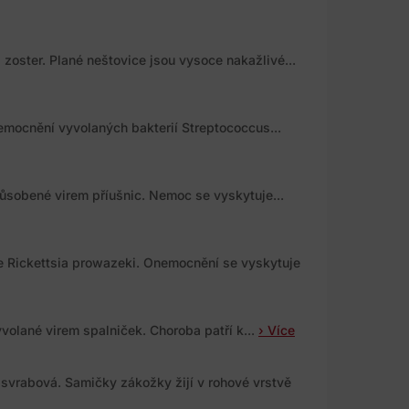
zoster. Plané neštovice jsou vysoce nakažlivé...
emocnění vyvolaných bakterií Streptococcus...
ůsobené virem příušnic. Nemoc se vyskytuje...
e Rickettsia prowazeki. Onemocnění se vyskytuje
volané virem spalniček. Choroba patří k...
› Více
svrabová. Samičky zákožky žijí v rohové vrstvě