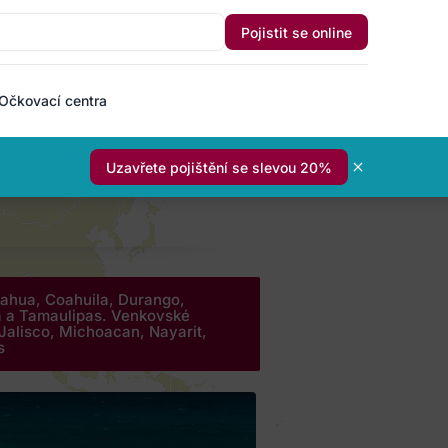
Pojistit se online
Očkovací centra
Uzavřete pojištění se slevou 20%
uahua, Coahuila, Durango,
a a Tamaulipas. Venkovské
 Jalisco, Michoacan, Nayarit,
s