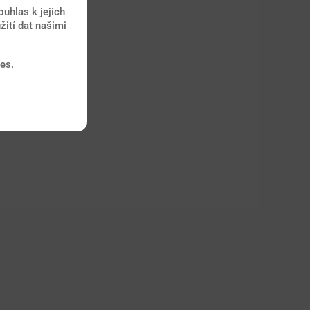
uhlas k jejich
žití dat našimi
ies
.