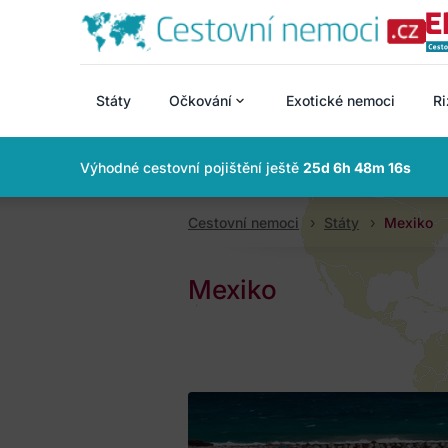
Státy
Očkování
Exotické nemoci
Ri
Výhodné cestovní pojištění ještě
25d 6h 48m 15s
Cestovní nemoci
Státy
Mexiko
Mexiko