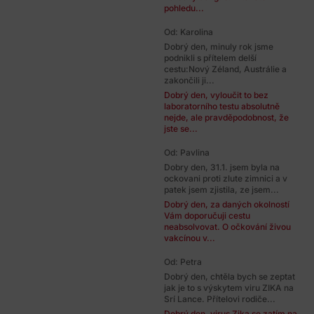
pohledu...
Od: Karolina
Dobrý den, minuly rok jsme
podnikli s přítelem delší
cestu:Nový Zéland, Austrálie a
zakončili ji...
Dobrý den, vyloučit to bez
laboratorního testu absolutně
nejde, ale pravděpodobnost, že
jste se...
Od: Pavlina
Dobry den, 31.1. jsem byla na
ockovani proti zlute zimnici a v
patek jsem zjistila, ze jsem...
Dobrý den, za daných okolností
Vám doporučuji cestu
neabsolvovat. O očkování živou
vakcínou v...
Od: Petra
Dobrý den, chtěla bych se zeptat
jak je to s výskytem viru ZIKA na
Srí Lance. Přítelovi rodiče...
Dobrý den, virus Zika se zatím na