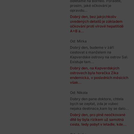
odlétáme na Borneo. Poradíte,
prosím, jaké očkování je
opravdu...
Dobrý den, bez jakýchkoliv
uvedených detailů je základem
očkování proti virové hepatitidě
A+B a...
Od: Mirka
Dobrý den, budeme v září
cestovat s manželem na
Kapverdske ostrovy na ostrov Sal.
Existuje tam...
Dobrý den, na Kapverdských
ostrovech byla horečka Zika
endemická, v posledních měsících
však...
Od: Nikola
Dobry den pane doktore, chtela
bych se zeptat, zda je vubec
nejaka destinace,kam by se dalo...
Dobrý den, pro plně neočkované
dítě by byla rizikem už samotná
cesta, tedy pobyt v letadle, kde...