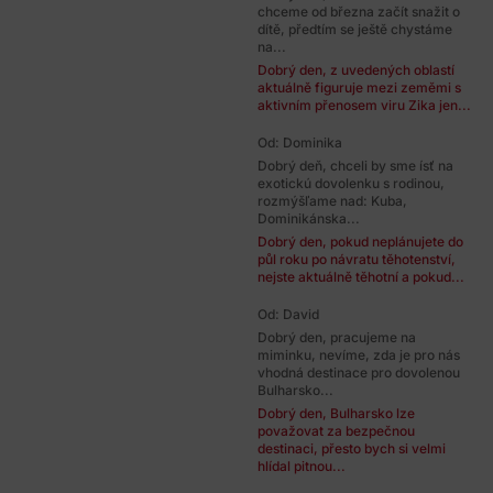
chceme od března začít snažit o
dítě, předtím se ještě chystáme
na...
Dobrý den, z uvedených oblastí
aktuálně figuruje mezi zeměmi s
aktivním přenosem viru Zika jen...
Od: Dominika
Dobrý deň, chceli by sme ísť na
exotickú dovolenku s rodinou,
rozmýšľame nad: Kuba,
Dominikánska...
Dobrý den, pokud neplánujete do
půl roku po návratu těhotenství,
nejste aktuálně těhotní a pokud...
Od: David
Dobrý den, pracujeme na
miminku, nevíme, zda je pro nás
vhodná destinace pro dovolenou
Bulharsko...
Dobrý den, Bulharsko lze
považovat za bezpečnou
destinaci, přesto bych si velmi
hlídal pitnou...