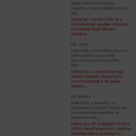
odlítám do Dominikánské
republiky, mám desetiletou dceru.
Jak...
Dobrý den, horečka Zika se v
Dominikánské republie vyskytuje,
pro zdravé 10leté dítě bez
oslabené...
Od: Jarda
Dobrý den, s manželkou by jsme
chtěli projet cca za měsíc
jihovýchod severní Ameriky
(San...
Dobrý den, z očkování by byly
vhodné alespoň vakcíny proti
virové hepatitidě A+B, podle
Vašeho...
Od: Monika
Dobrý deň, s priateľom sa
chystáme na začiatku marca do
Dominikánskej republiky na
svadobnú cestu...
Dobrý den, 80 % případů horečky
ZIKA je bezpříznakových, takže se
pravděpodobně vyskytuje i v...