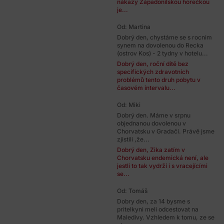
nákazy Západonilskou horečkou
je...
Od: Martina
Dobrý den, chystáme se s rocnim
synem na dovolenou do Recka
(ostrov Kos) - 2 tydny v hotelu...
Dobrý den, roční dítě bez
specifických zdravotních
problémů tento druh pobytu v
časovém intervalu...
Od: Miki
Dobrý den. Máme v srpnu
objednanou dovolenou v
Chorvatsku v Gradači. Právě jsme
zjistili ,že...
Dobrý den, Zika zatím v
Chorvatsku endemická není, ale
jestli to tak vydrží i s vracejícími
se...
Od: Tomáš
Dobry den, za 14 bysme s
pritelkyni meli odcestovat na
Maledivy. Vzhledem k tomu, ze se