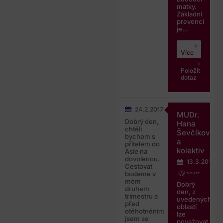
matky.
Základní
prevencí
je...
Více
Položit
dotaz
24.2.2017
MUDr.
Dobrý den,
Hana
chtěli
Ševčíková
bychom s
a
přítelem do
kolektiv
Asie na
dovolenou.
13.3.2017
Cestovat
budeme v
mém
Dobrý
druhem
den, z
trimestru a
uvedených
před
oblastí
otěhotněním
lze
jsem se
považovat