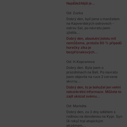
Nejdůležitější je...
Od: Zuzka
Dobrý den, byli jsme s manželem
na Kapverdských ostrovech -
ostrov Sal, po návratu jsem
zjistila...
Dobrý den, absolutní jistotu mít
nemůžeme, protože 80 % případů
horečky zika je
bezpříznakových...
Od: H.Kopcanova
Dobry den. Byla jsem o
prazdninach na Bali. Po navratu
jsem objevila na ruce 2 cervene
skvrny...
Dobrý den, to je bohužel jen velmi
nekonkrétní informace. Můžete to
zajít ukázat svému...
Od: Markéta
Dobrý den, za 3 dny odlétám s
rodinou na dovolenou na Kypr. Syn
(4 roky) trpí atopickým
ekzémem...