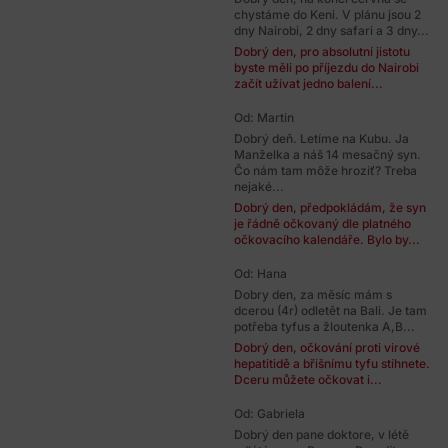
chystáme do Keni. V plánu jsou 2
dny Nairobi, 2 dny safari a 3 dny...
Dobrý den, pro absolutní jistotu
byste měli po příjezdu do Nairobi
začít užívat jedno balení...
Od: Martin
Dobrý deň. Letíme na Kubu. Ja
Manželka a náš 14 mesačný syn.
Čo nám tam môže hroziť? Treba
nejaké...
Dobrý den, předpokládám, že syn
je řádně očkovaný dle platného
očkovacího kalendáře. Bylo by...
Od: Hana
Dobry den, za měsíc mám s
dcerou (4r) odletět na Bali. Je tam
potřeba tyfus a žloutenka A,B...
Dobrý den, očkování proti virové
hepatitidě a břišnímu tyfu stihnete.
Dceru můžete očkovat i...
Od: Gabriela
Dobrý den pane doktore, v létě