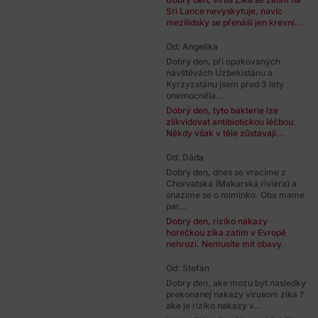
Sri Lance nevyskytuje, navíc
mezilidsky se přenáší jen krevní...
Od: Angelika
Dobrý den, při opakovaných
návštěvách Uzbekistánu a
Kyrzyzstánu jsem před 3 lety
onemocněla...
Dobrý den, tyto bakterie lze
zlikvidovat antibiotickou léčbou.
Někdy však v těle zůstávají...
Od: Dáda
Dobry den, dnes se vracime z
Chorvatska (Makarská riviéra) a
snazime se o miminko. Oba mame
par...
Dobrý den, riziko nákazy
horečkou zika zatím v Evropě
nehrozí. Nemusíte mít obavy.
Od: Stefan
Dobry den, ake mozu byt nasledky
prekonanej nakazy virusom zika ?
ake je riziko nakazy v...