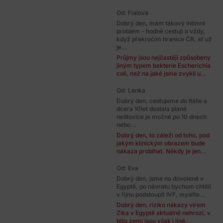
Od: Fialová
Dobrý den, mám takový intimní
problém - hodně cestuji a vždy,
když překročím hranice ČR, ať už
je...
Průjmy jsou nejčastěji způsobeny
jiným typem bakterie Escherichia
coli, než na jaké jsme zvyklí u...
Od: Lenka
Dobrý den, cestujeme do Itálie a
dcera 10let dostala plané
neštovice je možné po 10 dnech
nebo...
Dobrý den, to záleží od toho, pod
jakým klinickým obrazem bude
nákaza probíhat. Někdy je jen...
Od: Eva
Dobrý den, jsme na dovolené v
Egyptě, po návratu bychom chtěli
v říjnu podstoupit IVF, myslíte...
Dobrý den, riziko nákazy virem
Zika v Egyptě aktuálně nehrozí, v
této zemi jsou však i jiné...