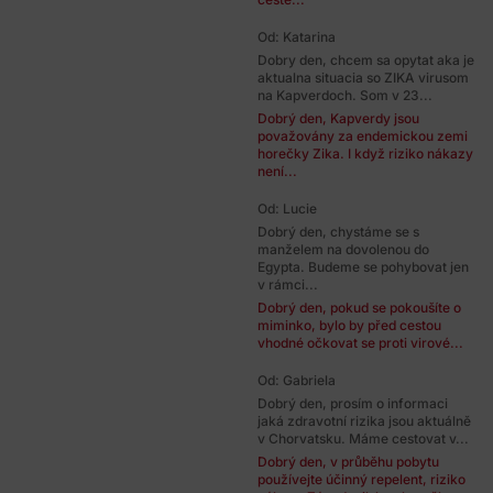
Od: Katarina
Dobry den, chcem sa opytat aka je
aktualna situacia so ZIKA virusom
na Kapverdoch. Som v 23...
Dobrý den, Kapverdy jsou
považovány za endemickou zemi
horečky Zika. I když riziko nákazy
není...
Od: Lucie
Dobrý den, chystáme se s
manželem na dovolenou do
Egypta. Budeme se pohybovat jen
v rámci...
Dobrý den, pokud se pokoušíte o
miminko, bylo by před cestou
vhodné očkovat se proti virové...
Od: Gabriela
Dobrý den, prosím o informaci
jaká zdravotní rizika jsou aktuálně
v Chorvatsku. Máme cestovat v...
Dobrý den, v průběhu pobytu
používejte účinný repelent, riziko