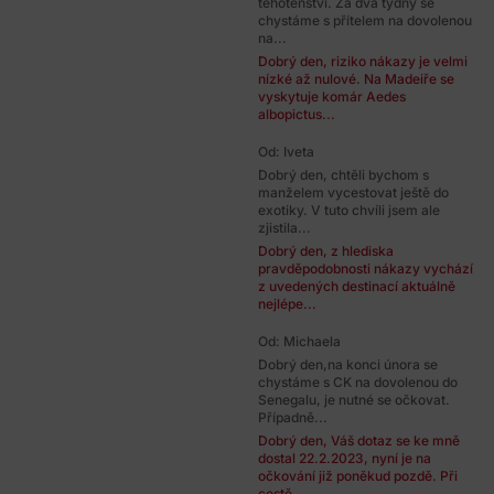
těhotenství. Za dva týdny se
chystáme s přítelem na dovolenou
na...
Dobrý den, riziko nákazy je velmi
nízké až nulové. Na Madeiře se
vyskytuje komár Aedes
albopictus...
Od: Iveta
Dobrý den, chtěli bychom s
manželem vycestovat ještě do
exotiky. V tuto chvíli jsem ale
zjistila...
Dobrý den, z hlediska
pravděpodobnosti nákazy vychází
z uvedených destinací aktuálně
nejlépe...
Od: Michaela
Dobrý den,na konci února se
chystáme s CK na dovolenou do
Senegalu, je nutné se očkovat.
Případně...
Dobrý den, Váš dotaz se ke mně
dostal 22.2.2023, nyní je na
očkování již poněkud pozdě. Při
cestě...