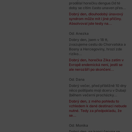
prodělal horečku dengue.Od té
doby se cítím často unaven přes...
Dobrý den, dlouhodobý únavový
syndrom může mít i jiné příčiny.
Absolvoval jste testy na...
Od: Anezka
Dobry den, jsem v 18 tt,
zvazujeme cestu do Chorvatska a
Bosny a Hercegoviny, hrozí zde
riziko...
Dobrý den, horečka Zika zatím v
Evropě endemická není, jestli se
ale nerozšíří po skončení...
Od: Dana
Dobrý večer, před přibližně 10 dny
něco poštípalo moji dceru v Dubaji
(během večerní procházky...
Dobrý den, z mého pohledu to
vzhledem k dané destinaci nebude
nutné. Tedy za předpokladu, že
se...
Od: Monika
Dobrý den, na konci června se