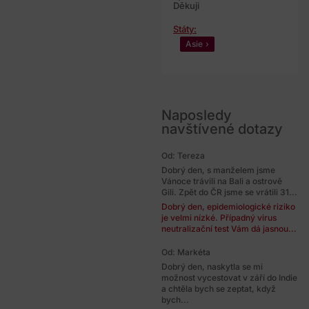
Děkuji
Státy:
Asie
Naposledy
navštívené dotazy
Od: Tereza
Dobrý den, s manželem jsme
Vánoce trávili na Bali a ostrově
Gili. Zpět do ČR jsme se vrátili 31...
Dobrý den, epidemiologické riziko
je velmi nízké. Případný virus
neutralizační test Vám dá jasnou...
Od: Markéta
Dobrý den, naskytla se mi
možnost vycestovat v září do Indie
a chtěla bych se zeptat, když
bych...