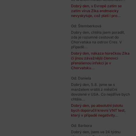
Dobrý den, v Evropě zatím se
zatím virus Zika endmeicky
nevyskytuje, což platí i pro...
Od: Štemberková
Dobry den, chtěla jsem poradit,
zda je rozumné cestovat do
Chorvatska na ostrov Cres. V
případě...
Dobrý den, nákaza horečkou Zika
či jinou závažnější členovci
přenášenou infekcí je v
Chorvatsku...
Od: Daniela
Dobrý den, 5.8. jsme se s
manželem vrátili z měsíční
dovolené v USA. Co nejdříve bych
chtěla...
Dobrý den, po absolutní jistotu
bych doporučil krevní VNT test,
který v případě negativity...
Od: Barbora
Dobrý den, jsem ve 24 týdnu