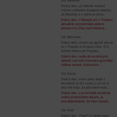
Od: Hedvika
Dobrý den, už několik měsíců
máme s přítelem koupené letenky
do Malaisie a v plánu je dvou...
Dobrý den, v Malajsii ani v Thajsku
aktuálně významnější aktivní
přenos viru Zika není hlášený...
Od: Michaela
Dobrý deň, chcem sa opýtať ako je
to v Thajsku s vírusom Zika. O 3
týždne letíme do Thajska...
Dobrý den, cesty do exotických
oblastí v prvním trimestru gravidity
vidíme neradi, rizikových...
Od: David
Dobrý den, včera jsem dojel z
dovolené ze Srí Lanky a už asi 4
dny mě trápí, že původně malá...
Dobrý den, v první řadě navštivte
svého praktického lékaře, je
pravděpodobné, že Vám nasadí...
Od: Aleš
Dobrý den , Před 1,5 rokem jsem