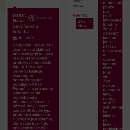
léky?
nebezpečná
děkuji
pouze
pro
MUDr.
Nemoci:
plod
infikované
Hana
Zika
těhotné
virus
Ševčíková a
ženy. U
kolektiv
ostatních
jedinců
10.1.2025
jde o
Dobrý den, Doporučuji
nákazu
zkontrolovat platnost
nezávažnou
očkování proti tetanu a
a
realizovat očkování
obávat
proti virové hepatitidě
se není
typu A. Prevence
třeba.
černého kašle je
Proti
všeobecně
viru
doporučena pro
Zika
populaci v ČR i v
nejsou
Evropě, a to pro osoby,
dostupné
u kterých se dá
léky,
pochybovat o
nemoc
účinnosti očkování z
se léčí
dětství, tedy u osob
symptomaticky
nad 25-30 let dle typu
tzn.
předchozí vakcinace.
klidem
Důvodem je epidemie,
na
která stále trvá. Toto
lůžku a
očkování může být
podáváním