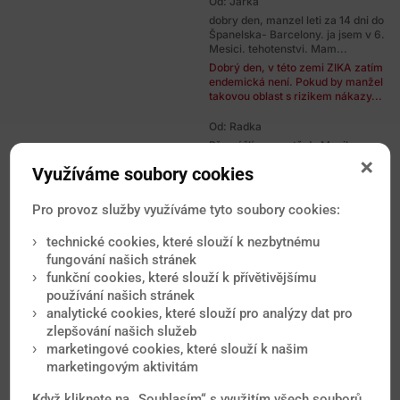
Od: Jarka
dobry den, manzel leti za 14 dni do
Španelska- Barcelony. ja jsem v 6.
Mesici. tehotenstvi. Mam...
Dobrý den, v této zemi ZIKA zatím
endemická není. Pokud by manžel
takovou oblast s rizikem nákazy...
Od: Radka
Přemýšlím o cestě do Mexika s
CK. Mám astma bude potřeba
Využíváme soubory cookies
nějaké speciální zdravotní
opatření...
Dobrý den, záleží i od Vašeho
Pro provoz služby využíváme tyto soubory cookies:
věku a přesných oblastí, které v
Mexiku navštívíte. Základem je
technické cookies, které slouží k nezbytnému
to...
fungování našich stránek
funkční cookies, které slouží k přívětivějšímu
Od: František
používání našich stránek
Dobrý den, rád bych Vás požádal o
analytické cookies, které slouží pro analýzy dat pro
názor, případně radu nebo
doporučení. Letos v létě (srpen...
zlepšování našich služeb
Dobrý den, z horečky Zika není
marketingové cookies, které slouží k našim
nutné mít za dané situace
marketingovým aktivitám
zbytečné obavy. Po návratu
však...
Když kliknete na „Souhlasím“ s využitím všech souborů