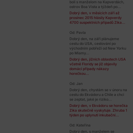
boli s manželom na Kapverdách,
ostrov Boa Vista a týždeň po...
Dobrý den, v měsících září až
prosinec 2015 hlásily Kapverdy
4700 suspektních případů Zika...
Od: Pavla
Dobrý den, na září plánujeme
cestu do USA, cestování po
východním pobřeží od New Yorku
po Miamy...
Dobrý den, jižních oblastech USA
včetně Floridy se již objevily
domácí případy nákazy
horečkou...
Od: Jan
Dobrý den, chystám se v únoru na
cestu do Ekvádoru a Chile a chci
se zeptat, jaké je riziko...
Dobrý den, v Ekvádoru se horečka
Zika skutečně vyskytuje. Zhruba 1
týden po uplynutí inkubační...
Od: Kateřina
Dobrý den, s manželem se