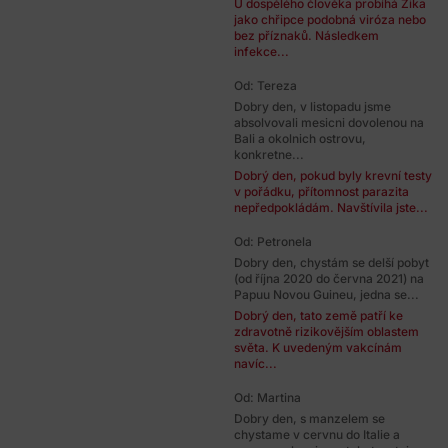
U dospělého člověka probíhá Zika
jako chřipce podobná viróza nebo
bez příznaků. Následkem
infekce...
Od: Tereza
Dobry den, v listopadu jsme
absolvovali mesicni dovolenou na
Bali a okolnich ostrovu,
konkretne...
Dobrý den, pokud byly krevní testy
v pořádku, přítomnost parazita
nepředpokládám. Navštívila jste...
Od: Petronela
Dobry den, chystám se delší pobyt
(od října 2020 do června 2021) na
Papuu Novou Guineu, jedna se...
Dobrý den, tato země patří ke
zdravotně rizikovějším oblastem
světa. K uvedeným vakcínám
navíc...
Od: Martina
Dobry den, s manzelem se
chystame v cervnu do Italie a