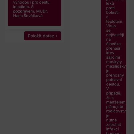
výhodou i pro cestu
léků
letadlem. S
proti
pozdravem, MUDr.
bolesti
Hana Ševčíková
a
teplotám.
Virus
se
nejčastěji
Položit dotaz
na
člověka
přenáší
krev
sajícími
moskyty,
mezilidsky
je
přenosný
pohlavní
cestou.
V
případě,
že s
manželem
plánujete
rodičovství,
je
nutné
zabránit
infekci
budoucí