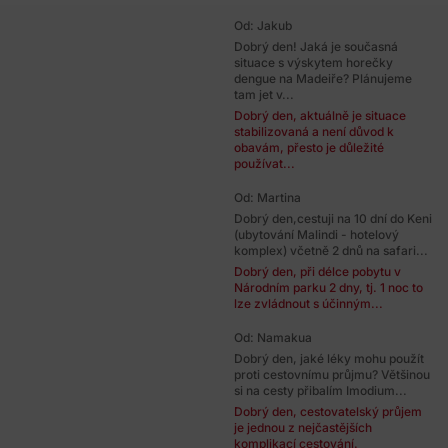
Od: Jakub
Dobrý den! Jaká je současná
situace s výskytem horečky
dengue na Madeiře? Plánujeme
tam jet v...
Dobrý den, aktuálně je situace
stabilizovaná a není důvod k
obavám, přesto je důležité
používat...
Od: Martina
Dobrý den,cestuji na 10 dní do Keni
(ubytování Malindi - hotelový
komplex) včetně 2 dnů na safari...
Dobrý den, při délce pobytu v
Národním parku 2 dny, tj. 1 noc to
lze zvládnout s účinným...
Od: Namakua
Dobrý den, jaké léky mohu použít
proti cestovnímu průjmu? Většinou
si na cesty přibalím Imodium...
Dobrý den, cestovatelský průjem
je jednou z nejčastějších
komplikací cestování.