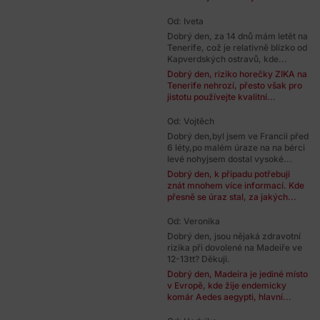
Od: Iveta
Dobrý den, za 14 dnů mám letět na
Tenerife, což je relativně blízko od
Kapverdských ostravů, kde...
Dobrý den, riziko horečky ZIKA na
Tenerife nehrozí, přesto však pro
jistotu používejte kvalitní...
Od: Vojtěch
Dobrý den,byl jsem ve Francii před
6 léty,po malém úraze na na bérci
levé nohyjsem dostal vysoké...
Dobrý den, k případu potřebuji
znát mnohem více informací. Kde
přesně se úraz stal, za jakých...
Od: Veronika
Dobrý den, jsou nějaká zdravotní
rizika při dovolené na Madeiře ve
12-13tt? Děkuji.
Dobrý den, Madeira je jediné místo
v Evropě, kde žije endemicky
komár Aedes aegypti, hlavní...