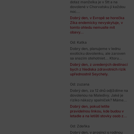
dotaz manželka je v 5tt a na
dovolené v Chorvatsku ji každou
noc...
Dobrý den, v Evropě se horečka
Zika endemicky nevyskytuje, v
tomto ohledu nemusíte mít
obavy...
Od: Katka
Dobry den, planujeme v lednu
exoticku dovolenku, ale zaroven
sa snazim otehotniet... Ktoru...
Dobrý den, z uvedených destinací
bych z hlediska zdravotních rizik
upřednostnil Seychely.
Od: zuzana
Dobrý den, za 12 dnů odjíždíme na
dovolenou na Maledivy. Jaké je
riziko nákazy spalniček? Máme...
Dobrý den, pokud letíte
pravidelnou linkou, kde budou v
letadle a na letišti stovky osob z...
Od: Zdeňka
Dobrý den, v prosinci s rodinou