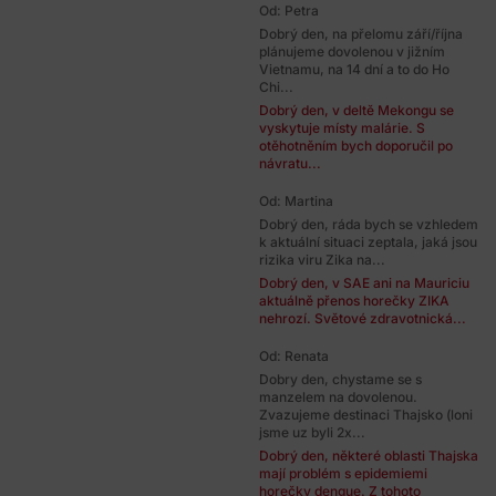
Od: Petra
Dobrý den, na přelomu září/října
plánujeme dovolenou v jižním
Vietnamu, na 14 dní a to do Ho
Chi...
Dobrý den, v deltě Mekongu se
vyskytuje místy malárie. S
otěhotněním bych doporučil po
návratu...
Od: Martina
Dobrý den, ráda bych se vzhledem
k aktuální situaci zeptala, jaká jsou
rizika viru Zika na...
Dobrý den, v SAE ani na Mauriciu
aktuálně přenos horečky ZIKA
nehrozí. Světové zdravotnická...
Od: Renata
Dobry den, chystame se s
manzelem na dovolenou.
Zvazujeme destinaci Thajsko (loni
jsme uz byli 2x...
Dobrý den, některé oblasti Thajska
mají problém s epidemiemi
horečky dengue. Z tohoto