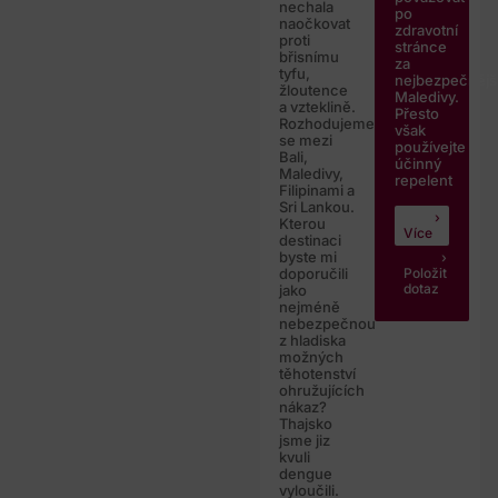
nechala
po
naočkovat
zdravotní
proti
stránce
břisnímu
za
tyfu,
nejbezpečnějš
žloutence
Maledivy.
a vzteklině.
Přesto
Rozhodujeme
však
se mezi
používejte
Bali,
účinný
Maledivy,
repelent
Filipinami a
Sri Lankou.
Kterou
Více
destinaci
byste mi
Položit
doporučili
dotaz
jako
nejméně
nebezpečnou
z hladiska
možných
těhotenství
ohružujících
nákaz?
Thajsko
jsme jiz
kvuli
dengue
vyloučili.