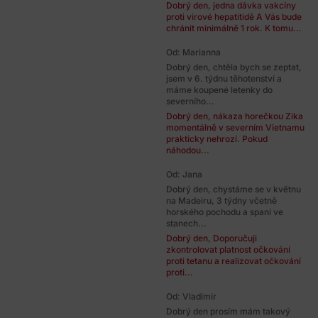
Dobrý den, jedna dávka vakcíny
proti virové hepatitidě A Vás bude
chránit minimálně 1 rok. K tomu...
Od: Marianna
Dobrý den, chtěla bych se zeptat,
jsem v 6. týdnu těhotenství a
máme koupené letenky do
severního...
Dobrý den, nákaza horečkou Zika
momentálně v severním Vietnamu
prakticky nehrozí. Pokud
náhodou...
Od: Jana
Dobrý den, chystáme se v květnu
na Madeiru, 3 týdny včetně
horského pochodu a spaní ve
stanech...
Dobrý den, Doporučuji
zkontrolovat platnost očkování
proti tetanu a realizovat očkování
proti...
Od: Vladimir
Dobrý den prosím mám takový