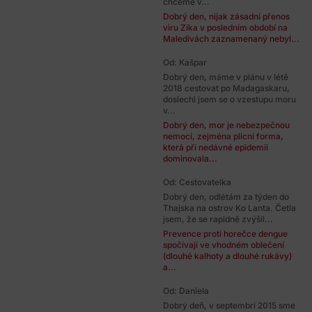
chceme v...
Dobrý den, nijak zásadní přenos
viru Zika v posledním období na
Maledivách zaznamenaný nebyl...
Od: Kašpar
Dobrý den, máme v plánu v létě
2018 cestovat po Madagaskaru,
doslechl jsem se o vzestupu moru
v...
Dobrý den, mor je nebezpečnou
nemocí, zejména plicní forma,
která při nedávné epidemii
dominovala...
Od: Cestovatelka
Dobrý den, odlétám za týden do
Thajska na ostrov Ko Lanta. Četla
jsem, že se rapidně zvýšil...
Prevence proti horečce dengue
spočívají ve vhodném oblečení
(dlouhé kalhoty a dlouhé rukávy)
a...
Od: Daniela
Dobrý deň, v septembri 2015 sme