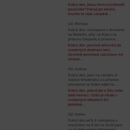
Dobrý den, jakou formu kortikoidů
používáte? Pokud jen lokální,
imunitu to nijak zásadně...
Od: Michala
Dobrý den, uvažujeme o dovolené
na Madeiře, příp. na Kypru na
přelomu listopadu a prosince...
Dobrý den, povinné očkování do
uvedených destinací není,
nicméně povinnost vakcinace má
chránit...
Od: Andrea
Dobrý den, jsem na začátku 4.
měsíce těhotenství a s přítelem
plánujeme za týden odjet na...
Dobrý den, pokud jde o Ziku nebo
další nemoci, riziko je všude v
uvedených oblastech EU
podobné...
Od: Hanka
Dobrý den od 6.8 cestujeme s
manželem na 8 dní na Sicilii jsem
ve druhém měsíci těhotenství...