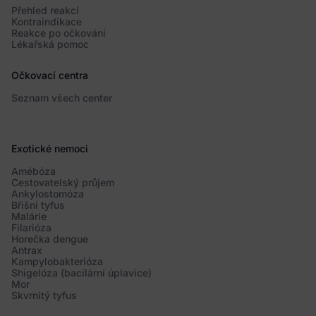
Přehled reakcí
Kontraindikace
Reakce po očkování
Lékařská pomoc
Očkovací centra
Seznam všech center
Exotické nemoci
Amébóza
Cestovatelský průjem
Ankylostomóza
Břišní tyfus
Malárie
Filarióza
Horečka dengue
Antrax
Kampylobakterióza
Shigelóza (bacilární úplavice)
Mor
Skvrnitý tyfus