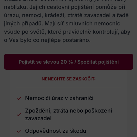
nablízku. Jejich cestovní pojištění pomůže při
úrazu, nemoci, krádeži, ztrátě zavazadel a řadě
jiných případů. Mají síť smluvních nemocnic
všude po světě, které pravidelně kontrolují, aby
o Vás bylo co nejlépe postaráno.
Pojistit se slevou 20 % / Spočítat pojištění
NENECHTE SE ZASKOČIT:
Nemoc či úraz v zahraničí
Zpoždění, ztráta nebo poškození
zavazadel
Odpovědnost za škodu