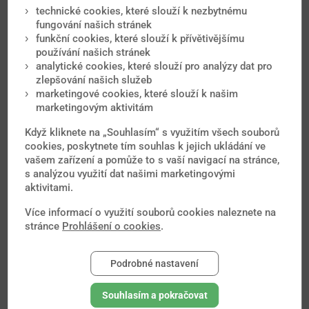
technické cookies, které slouží k nezbytnému
fungování našich stránek
Vhodné na jednorázové soukromé i
funkční cookies, které slouží k přívětivějšímu
služební cesty po Evropě i do světa až na
používání našich stránek
360 dní.
analytické cookies, které slouží pro analýzy dat pro
zlepšování našich služeb
Jako jediné obsahuje také pojištění
marketingové cookies, které slouží k našim
marketingovým aktivitám
odjezdu a narušení cesty.
Když kliknete na „Souhlasím“ s využitím všech souborů
Lze rozšířit o Storno cesty, Nouzové
cookies, poskytnete tím souhlas k jejich ukládání ve
situace, Zimní a rizikové sporty, Cesty
vašem zařízení a pomůže to s vaší navigací na stránce,
autem nebo letadlem a Domácí mazlíčci.
s analýzou využití dat našimi marketingovými
aktivitami.
Více informací o využití souborů cookies naleznete na
Spočítat pojištění
stránce
Prohlášení o cookies
.
Podrobné nastavení
Souhlasím a pokračovat
* Cena za dospělého 18-69 při 10denní cestě po Evropě