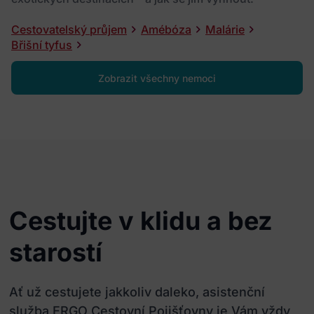
Cestovatelský průjem
Amébóza
Malárie
Břišní tyfus
Zobrazit všechny nemoci
Cestujte v klidu a bez
starostí
Ať už cestujete jakkoliv daleko, asistenční
služba ERGO Cestovní Pojišťovny je Vám vždy