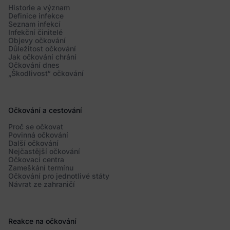
Historie a význam
Definice infekce
Seznam infekcí
Infekční činitelé
Objevy očkování
Důležitost očkování
Jak očkování chrání
Očkování dnes
„Škodlivost“ očkování
Očkování a cestování
Proč se očkovat
Povinná očkování
Další očkování
Nejčastější očkování
Očkovací centra
Zameškání termínu
Očkování pro jednotlivé státy
Návrat ze zahraničí
Reakce na očkování