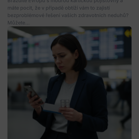
Brázdíte Evropu s modrou kartičkou pojišťovny a
máte pocit, že v případě obtíží vám to zajistí
bezproblémové řešení vašich zdravotních neduhů?
Můžete...