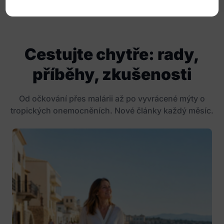
Cestujte chytře: rady,
příběhy, zkušenosti
Od očkování přes malárii až po vyvrácené mýty o
tropických onemocněních. Nové články každý měsíc.