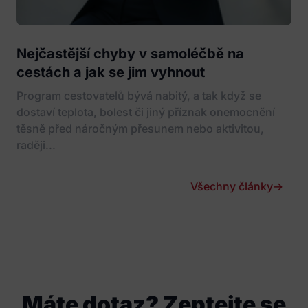
Nejčastější chyby v samoléčbě na
cestách a jak se jim vyhnout
Program cestovatelů bývá nabitý, a tak když se
dostaví teplota, bolest či jiný příznak onemocnění
těsně před náročným přesunem nebo aktivitou,
raději...
Všechny články
→
Máte dotaz? Zeptejte se