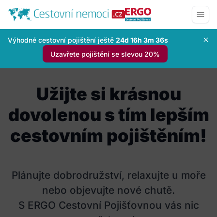
Výhodné cestovní pojištění ještě
24d 16h 3m 35s
Uzavřete pojištění se slevou 20%
Užijte si krásnou
dovolenou s tím lepším
cestovním pojištěním!
Plánujte dobrodružství, relaxujte u moře
nebo objevujte nové chutě.
S ERGO Cestovní Pojišťovnou vás nic