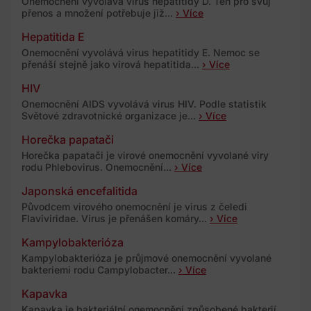
Onemocnění vyvolává virus hepatitidy D. Ten pro svůj
přenos a množení potřebuje již...
› Více
Hepatitida E
Onemocnění vyvolává virus hepatitidy E. Nemoc se
přenáší stejně jako virová hepatitida...
› Více
HIV
Onemocnění AIDS vyvolává virus HIV. Podle statistik
Světové zdravotnické organizace je...
› Více
Horečka papatači
Horečka papatači je virové onemocnění vyvolané viry
rodu Phlebovirus. Onemocnění...
› Více
Japonská encefalitida
Původcem virového onemocnění je virus z čeledi
Flaviviridae. Virus je přenášen komáry...
› Více
Kampylobakterióza
Kampylobakterióza je průjmové onemocnění vyvolané
bakteriemi rodu Campylobacter...
› Více
Kapavka
Kapavka je bakteriální onemocnění způsobené bakterií