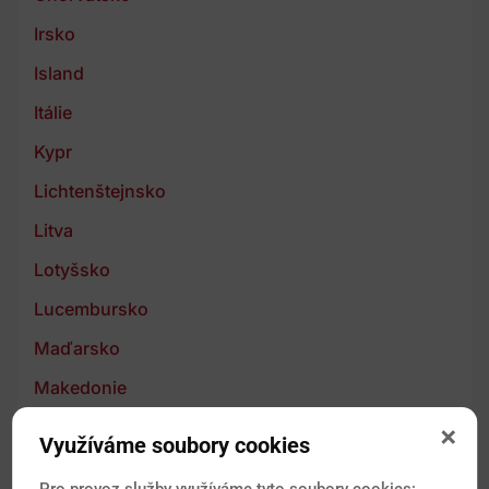
Irsko
Island
Itálie
Kypr
Lichtenštejnsko
Litva
Lotyšsko
Lucembursko
Maďarsko
Makedonie
Malta
Využíváme soubory cookies
Moldavsko