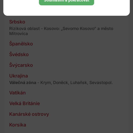
Slovensko
Souhlasím a pokračovat
Slovinsko
Srbsko
Riziková oblast - Kosovo: „Sevorno Kosovo“ a město
Mitrovica
Španělsko
Švédsko
Švýcarsko
Ukrajina
Válečná zóna
- Krym, Doněck, Luhaňsk, Sevastopol.
Vatikán
Velká Británie
Kanárské ostrovy
Korsika