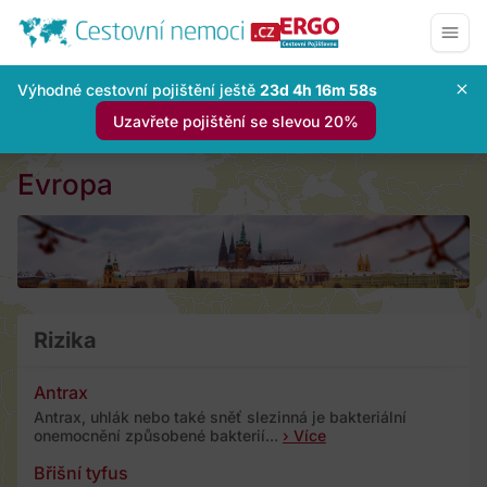
Výhodné cestovní pojištění ještě
23d 4h 16m 56s
Uzavřete pojištění se slevou 20%
Evropa
Rizika
Antrax
Antrax, uhlák nebo také sněť slezinná je bakteriální
onemocnění způsobené bakterií...
› Více
Břišní tyfus