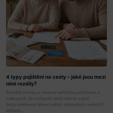
4 typy pojištění na cesty – jaké jsou mezi
nimi rozdíly?
Brázdíte Evropu s modrou kartičkou pojišťovny a
máte pocit, že v případě obtíží vám to zajistí
bezproblémové řešení vašich zdravotních neduhů?
Můžete...