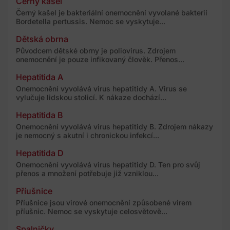
Černý kašel
Černý kašel je bakteriální onemocnění vyvolané bakterií
Bordetella pertussis. Nemoc se vyskytuje...
Dětská obrna
Původcem dětské obrny je poliovirus. Zdrojem
onemocnění je pouze infikovaný člověk. Přenos...
Hepatitida A
Onemocnění vyvolává virus hepatitidy A. Virus se
vylučuje lidskou stolicí. K nákaze dochází...
Hepatitida B
Onemocnění vyvolává virus hepatitidy B. Zdrojem nákazy
je nemocný s akutní i chronickou infekcí...
Hepatitida D
Onemocnění vyvolává virus hepatitidy D. Ten pro svůj
přenos a množení potřebuje již vzniklou...
Příušnice
Příušnice jsou virové onemocnění způsobené virem
příušnic. Nemoc se vyskytuje celosvětově...
Spalničky