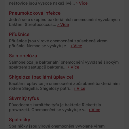
neštovice jsou vysoce nakažlivé...
› Více
Pneumokoková infekce
Jedná se o skupinu bakteriálních onemocnění vyvolaných
bakterií Streptococcus...
› Více
Příušnice
Příušnice jsou virové onemocnění způsobené virem
příušnic. Nemoc se vyskytuje...
› Více
Salmonelóza
Salmonelóza je bakteriální onemocnění vyvolané širokým
spektrem zástupců bakterie...
› Více
Shigelóza (bacilární úplavice)
Bacilární úplavice je onemocnění způsobené bakteriálním
rodem Shigella. Shigelózy patří...
› Více
Skvrnitý tyfus
Původcem skvrnitého tyfu je bakterie Rickettsia
prowazeki. Onemocnění se vyskytuje v...
› Více
Spalničky
Spalničky jsou virové onemocnění vyvolané virem