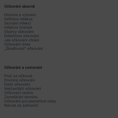
Očkování obecně
Historie a význam
Definice infekce
Seznam infekcí
Infekční činitelé
Objevy očkování
Důležitost očkování
Jak očkování chrání
Očkování dnes
„Škodlivost“ očkování
Očkování a cestování
Proč se očkovat
Povinná očkování
Další očkování
Nejčastější očkování
Očkovací centra
Zameškání termínu
Očkování pro jednotlivé státy
Návrat ze zahraničí