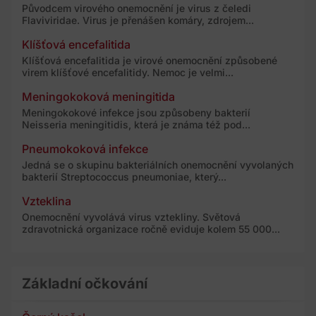
Původcem virového onemocnění je virus z čeledi
Flaviviridae. Virus je přenášen komáry, zdrojem...
Klíšťová encefalitida
Klíšťová encefalitida je virové onemocnění způsobené
virem klíšťové encefalitidy. Nemoc je velmi...
Meningokoková meningitida
Meningokokové infekce jsou způsobeny bakterií
Neisseria meningitidis, která je známa též pod...
Pneumokoková infekce
Jedná se o skupinu bakteriálních onemocnění vyvolaných
bakterií Streptococcus pneumoniae, který...
Vzteklina
Onemocnění vyvolává virus vztekliny. Světová
zdravotnická organizace ročně eviduje kolem 55 000...
Základní očkování