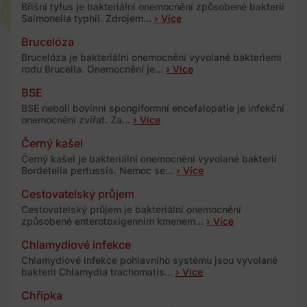
Břišní tyfus je bakteriální onemocnění způsobené bakterií
Salmonella typhii. Zdrojem...
› Více
Brucelóza
Brucelóza je bakteriální onemocnění vyvolané bakteriemi
rodu Brucella. Onemocnění je...
› Více
BSE
BSE neboli bovinní spongiformní encefalopatie je infekční
onemocnění zvířat. Za...
› Více
Černý kašel
Černý kašel je bakteriální onemocnění vyvolané bakterií
Bordetella pertussis. Nemoc se...
› Více
Cestovatelský průjem
Cestovatelský průjem je bakteriální onemocnění
způsobené enterotoxigenním kmenem...
› Více
Chlamydiové infekce
Chlamydiové infekce pohlavního systému jsou vyvolané
bakterií Chlamydia trachomatis...
› Více
Chřipka