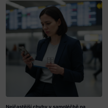
Nejčastější chyby v samoléčbě na