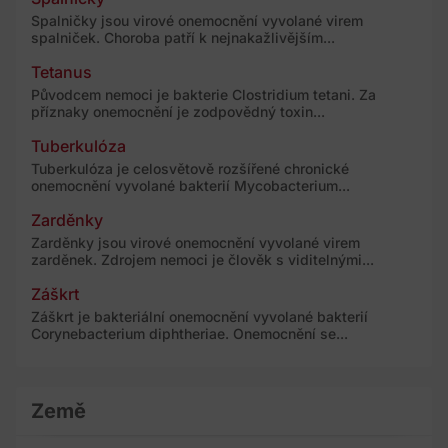
Spalničky jsou virové onemocnění vyvolané virem
spalniček. Choroba patří k nejnakažlivějším...
Tetanus
Původcem nemoci je bakterie Clostridium tetani. Za
příznaky onemocnění je zodpovědný toxin...
Tuberkulóza
Tuberkulóza je celosvětově rozšířené chronické
onemocnění vyvolané bakterií Mycobacterium...
Zarděnky
Zarděnky jsou virové onemocnění vyvolané virem
zarděnek. Zdrojem nemoci je člověk s viditelnými...
Záškrt
Záškrt je bakteriální onemocnění vyvolané bakterií
Corynebacterium diphtheriae. Onemocnění se...
Země