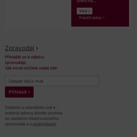
šíření na...
Více
Položit dotaz
Zpravodaj
Přihlaště se k odběru
zpravodaje,
Váš email můžete zadat zde:
Přihlásit
Zadáním a odesláním své e-
mailové adresy dáváte souhlas
se zasíláním elektronockého
zpravodaje a s
podmínkami
.