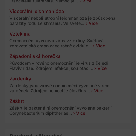
Francisella tularensis. Nemoc je...
› Více
Viscerální leishmanióza
Viscerální neboli útrobní leishmanióza je způsobena
parazity rodu Leishmania. Ve světě...
› Více
Vzteklina
Onemocnění vyvolává virus vztekliny. Světová
zdravotnická organizace ročně eviduje...
› Více
Západonilská horečka
Původcem virového onemocnění je virus z čeledi
Flaviviridae. Zdrojem infekce jsou ptáci...
› Více
Zarděnky
Zarděnky jsou virové onemocnění vyvolané virem
zarděnek. Zdrojem nemoci je člověk s...
› Více
Záškrt
Záškrt je bakteriální onemocnění vyvolané bakterií
Corynebacterium diphtheriae...
› Více