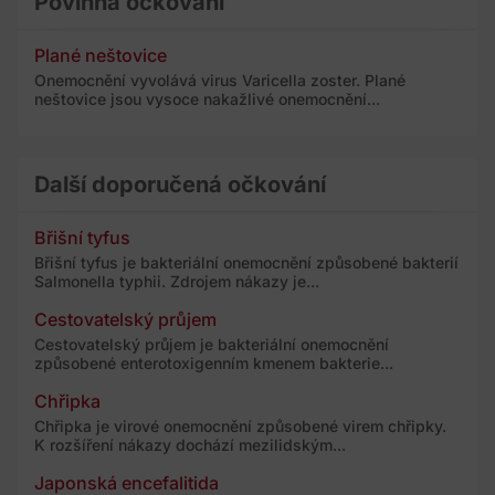
Povinná očkování
Plané neštovice
Onemocnění vyvolává virus Varicella zoster. Plané
neštovice jsou vysoce nakažlivé onemocnění...
Další doporučená očkování
Břišní tyfus
Břišní tyfus je bakteriální onemocnění způsobené bakterií
Salmonella typhii. Zdrojem nákazy je...
Cestovatelský průjem
Cestovatelský průjem je bakteriální onemocnění
způsobené enterotoxigenním kmenem bakterie...
Chřipka
Chřipka je virové onemocnění způsobené virem chřipky.
K rozšíření nákazy dochází mezilidským...
Japonská encefalitida