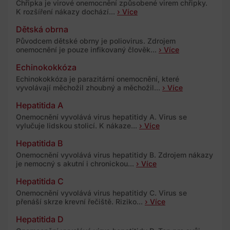
Chřipka je virové onemocnění způsobené virem chřipky.
K rozšíření nákazy dochází...
› Více
Dětská obrna
Původcem dětské obrny je poliovirus. Zdrojem
onemocnění je pouze infikovaný člověk...
› Více
Echinokokkóza
Echinokokkóza je parazitární onemocnění, které
vyvolávají měchožil zhoubný a měchožil...
› Více
Hepatitida A
Onemocnění vyvolává virus hepatitidy A. Virus se
vylučuje lidskou stolicí. K nákaze...
› Více
Hepatitida B
Onemocnění vyvolává virus hepatitidy B. Zdrojem nákazy
je nemocný s akutní i chronickou...
› Více
Hepatitida C
Onemocnění vyvolává virus hepatitidy C. Virus se
přenáší skrze krevní řečiště. Riziko...
› Více
Hepatitida D