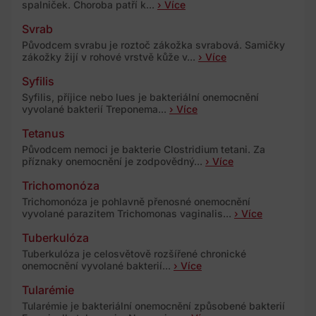
spalniček. Choroba patří k...
› Více
Svrab
Původcem svrabu je roztoč zákožka svrabová. Samičky
zákožky žijí v rohové vrstvě kůže v...
› Více
Syfilis
Syfilis, příjice nebo lues je bakteriální onemocnění
vyvolané bakterií Treponema...
› Více
Tetanus
Původcem nemoci je bakterie Clostridium tetani. Za
příznaky onemocnění je zodpovědný...
› Více
Trichomonóza
Trichomonóza je pohlavně přenosné onemocnění
vyvolané parazitem Trichomonas vaginalis...
› Více
Tuberkulóza
Tuberkulóza je celosvětově rozšířené chronické
onemocnění vyvolané bakterií...
› Více
Tularémie
Tularémie je bakteriální onemocnění způsobené bakterií