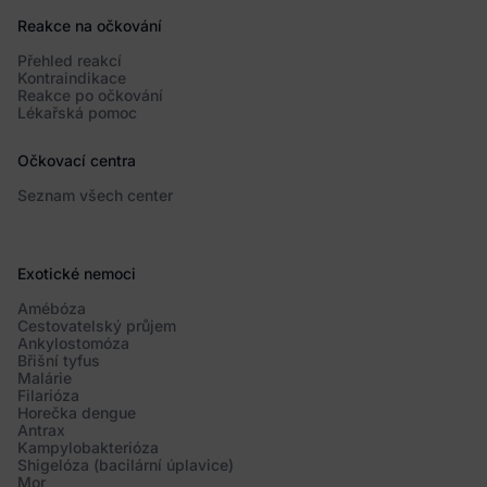
Reakce na očkování
Přehled reakcí
Kontraindikace
Reakce po očkování
Lékařská pomoc
Očkovací centra
Seznam všech center
Exotické nemoci
Amébóza
Cestovatelský průjem
Ankylostomóza
Břišní tyfus
Malárie
Filarióza
Horečka dengue
Antrax
Kampylobakterióza
Shigelóza (bacilární úplavice)
Mor