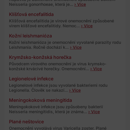
Neisseria gonorrhoeae, která je...
› Více
Klíšťová encefalitida
Klíšťová encefalitida je virové onemocnění způsobené
virem klíšťové encefalitidy. Nemoc...
› Více
Kožní leishmanióza
Kožní leishmanióza je onemocnění vyvolané parazity rodu
Leishmania. Ročně dochází k...
› Více
Krymžsko-konžská horečka
Původcem virového onemocnění je virus krymsko-
konžské krvácivé horečky. Onemocnění...
› Více
Legionelové infekce
Legionelové infekce jsou vyvolané bakteriemi rodu
Legionella. Člověk se nakazí...
› Více
Meningokoková meningitida
Meningokokové infekce jsou způsobeny bakterií
Neisseria meningitidis, která je známa...
› Více
Plané neštovice
Onemocnění vyvolává virus Varicella zoster. Plané