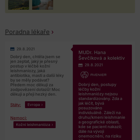
Poradna lékaře
29.8.2021
MUDr. Hana
Dobrý den, chtěla jsem se
Ševčíková a kolektiv
jen zeptat, jaký je přesný
29.8.2021
postup v léčbě kožní
leishmaniozy, jaká
antibiotika, masti a další léky
by se měly podávat?
Dobrý den, postupy
Předem moc děkuji za
léčby kožní
zodpovězení dotazů! Moc
leishmaniózy nejsou
děkuji a přeji hezký den.
standardizovány. Zda a
jak léčit, bývá
Státy:
Evropa
posuzováno
individuálně. Záleží na
druhu/kmeni leishmanie
Nemoci:
a geografické oblasti,
Kožní leishmanióza
kde se pacient nakazil;
dále na vývoji
onemocnění, na riziku