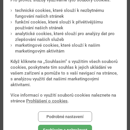
Pro provoz služby využíváme tyto soubory cookies:
Monako
technické cookies, které slouží k nezbytnému
Německo
fungování našich stránek
funkční cookies, které slouží k přívětivějšímu
Nizozemsko
používání našich stránek
analytické cookies, které slouží pro analýzy dat pro
Norsko
zlepšování našich služeb
marketingové cookies, které slouží k našim
Polsko
marketingovým aktivitám
Portugalsko
Když kliknete na „Souhlasím“ s využitím všech souborů
Rakousko
cookies, poskytnete tím souhlas k jejich ukládání ve
vašem zařízení a pomůže to s vaší navigací na stránce,
Rumunsko
s analýzou využití dat našimi marketingovými
aktivitami.
Rusko
Válečná zóna
- Čečna, Dagestán a Ingušsko. Do
Více informací o využití souborů cookies naleznete na
vzdálenosti 10 km od hranice s oblastmi...
stránce
Prohlášení o cookies
.
Řecko
Podrobné nastavení
San Marino