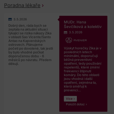
Poradna lékaře
3.5.2026
MUDr. Hana
Dobrý den, ráda bych se
Ševčíková a kolektiv
zeptala na aktuální situaci
3.5.2026
týkající se rizika nákazy Zika
v oblasti Sao Vicente/Santo
Antao na Kapverdských
ostrovech. Plánujeme
Výskyt horečky Zika je v
početí po dovolené, tak jestli
posledních letech
by bylo vhodné počkat
minimální, doporučuji
doporučenou dobu - 6
běžná preventivní
měsíců po návratu. Předem
opatření, tedy používání
děkuji.
repelentů, které zmírní
frekvenci štípnutí
komáry. Do této oblasti
jsou vhodná i další
opatření, zejména ta,
která směřují k
prevenci...
Více
Položit dotaz