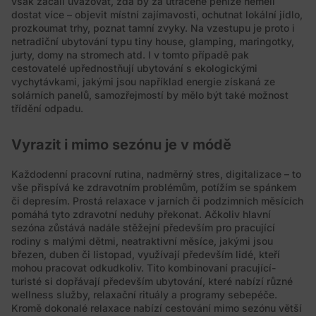
však začali uvažovat, zda by za utracené peníze neměli
dostat více – objevit místní zajímavosti, ochutnat lokální jídlo,
prozkoumat trhy, poznat tamní zvyky. Na vzestupu je proto i
netradiční ubytování typu tiny house, glamping, maringotky,
jurty, domy na stromech atd. I v tomto případě pak
cestovatelé upřednostňují ubytování s ekologickými
vychytávkami, jakými jsou například energie získaná ze
solárních panelů, samozřejmostí by mělo být také možnost
třídění odpadu.
Vyrazit i mimo sezónu je v módě
Každodenní pracovní rutina, nadměrný stres, digitalizace – to
vše přispívá ke zdravotním problémům, potížím se spánkem
či depresím. Prostá relaxace v jarních či podzimních měsících
pomáhá tyto zdravotní neduhy překonat. Ačkoliv hlavní
sezóna zůstává nadále stěžejní především pro pracující
rodiny s malými dětmi, neatraktivní měsíce, jakými jsou
březen, duben či listopad, využívají především lidé, kteří
mohou pracovat odkudkoliv. Tito kombinovaní pracující-
turisté si dopřávají především ubytování, které nabízí různé
wellness služby, relaxační rituály a programy sebepéče.
Kromě dokonalé relaxace nabízí cestování mimo sezónu větší