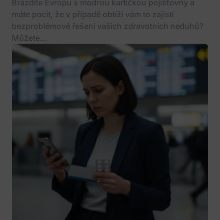
Brázdíte Evropu s modrou kartičkou pojišťovny a
máte pocit, že v případě obtíží vám to zajistí
bezproblémové řešení vašich zdravotních neduhů?
Můžete...