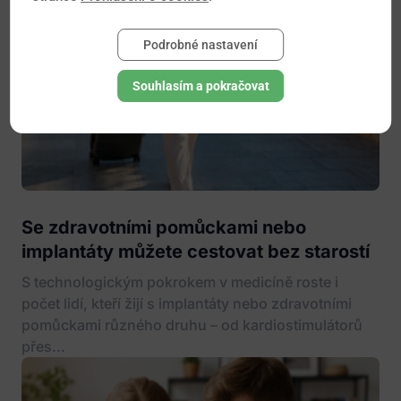
Podrobné nastavení
Souhlasím a pokračovat
Se zdravotními pomůckami nebo
implantáty můžete cestovat bez starostí
S technologickým pokrokem v medicíně roste i
počet lidí, kteří žijí s implantáty nebo zdravotními
pomůckami různého druhu – od kardiostimulátorů
přes...