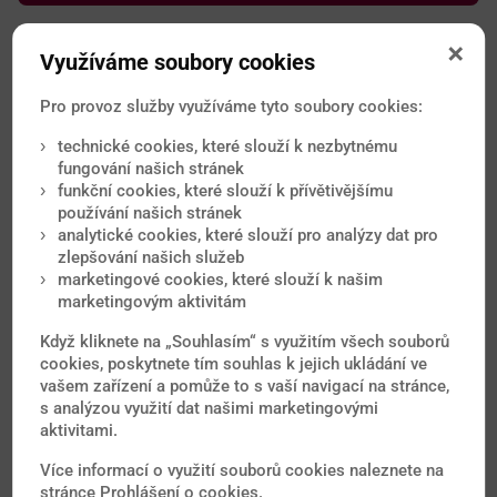
Využíváme soubory cookies
Pro provoz služby využíváme tyto soubory cookies:
technické cookies, které slouží k nezbytnému
Nejčtenější novinky
fungování našich stránek
funkční cookies, které slouží k přívětivějšímu
používání našich stránek
Od očkování přes malárii až po vyvrácené mýty o
analytické cookies, které slouží pro analýzy dat pro
tropických onemocněních. Nové články každý měsíc.
zlepšování našich služeb
marketingové cookies, které slouží k našim
marketingovým aktivitám
Když kliknete na „Souhlasím“ s využitím všech souborů
cookies, poskytnete tím souhlas k jejich ukládání ve
vašem zařízení a pomůže to s vaší navigací na stránce,
s analýzou využití dat našimi marketingovými
aktivitami.
Více informací o využití souborů cookies naleznete na
stránce
Prohlášení o cookies
.