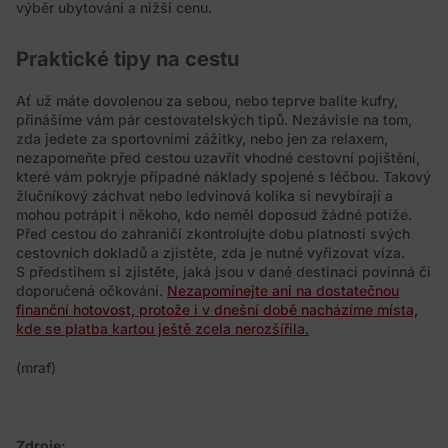
výběr ubytování a nižší cenu.
Praktické tipy na cestu
Ať už máte dovolenou za sebou, nebo teprve balíte kufry,
přinášíme vám pár cestovatelských tipů. Nezávisle na tom,
zda jedete za sportovními zážitky, nebo jen za relaxem,
nezapomeňte před cestou uzavřít vhodné cestovní pojištění,
které vám pokryje případné náklady spojené s léčbou. Takový
žlučníkový záchvat nebo ledvinová kolika si nevybírají a
mohou potrápit i někoho, kdo neměl doposud žádné potíže.
Před cestou do zahraničí zkontrolujte dobu platnosti svých
cestovních dokladů a zjistěte, zda je nutné vyřizovat víza.
S předstihem si zjistěte, jaká jsou v dané destinaci povinná či
doporučená očkování.
Nezapomínejte ani na dostatečnou
finanční hotovost, protože i v dnešní době nacházíme místa,
kde se platba kartou ještě zcela nerozšířila.
(mraf)
Zdroje: