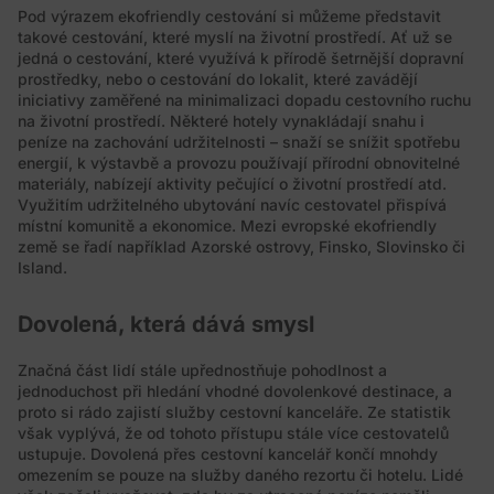
Pod výrazem ekofriendly cestování si můžeme představit
takové cestování, které myslí na životní prostředí. Ať už se
jedná o cestování, které využívá k přírodě šetrnější dopravní
prostředky, nebo o cestování do lokalit, které zavádějí
iniciativy zaměřené na minimalizaci dopadu cestovního ruchu
na životní prostředí. Některé hotely vynakládají snahu i
peníze na zachování udržitelnosti – snaží se snížit spotřebu
energií, k výstavbě a provozu používají přírodní obnovitelné
materiály, nabízejí aktivity pečující o životní prostředí atd.
Využitím udržitelného ubytování navíc cestovatel přispívá
místní komunitě a ekonomice. Mezi evropské ekofriendly
země se řadí například Azorské ostrovy, Finsko, Slovinsko či
Island.
Dovolená, která dává smysl
Značná část lidí stále upřednostňuje pohodlnost a
jednoduchost při hledání vhodné dovolenkové destinace, a
proto si rádo zajistí služby cestovní kanceláře. Ze statistik
však vyplývá, že od tohoto přístupu stále více cestovatelů
ustupuje. Dovolená přes cestovní kancelář končí mnohdy
omezením se pouze na služby daného rezortu či hotelu. Lidé