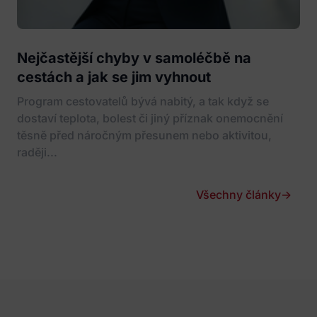
Nejčastější chyby v samoléčbě na
cestách a jak se jim vyhnout
Program cestovatelů bývá nabitý, a tak když se
dostaví teplota, bolest či jiný příznak onemocnění
těsně před náročným přesunem nebo aktivitou,
raději...
Všechny články
→