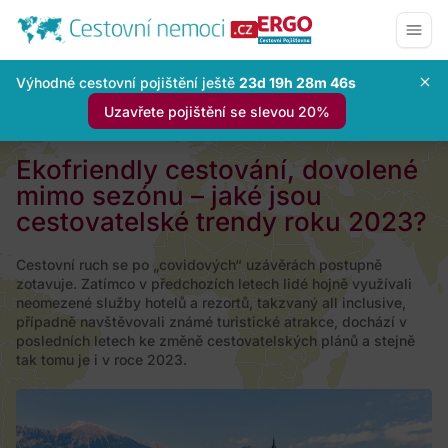
Výhodné cestovní pojištění ještě
23d 19h 28m 45s
Uzavřete pojištění se slevou 20%
Ekofriendly cestování, dovolené
mimo sezónu – jaké jsou
cestovatelské trendy roku 2023?
Cestovní ruch se po „covidových“ uzávěrách postupně
zotavuje. Zatímco v předchozích letech lidé hojně využívali
neomezené služby hotelů a rezortů, takzvaný all inclusive,
případně navštěvovali známé turistické atrakce, dochází v
posledních letech ke změně cestovatelských plánů a stejně
tak tomu je i v roce 2023.