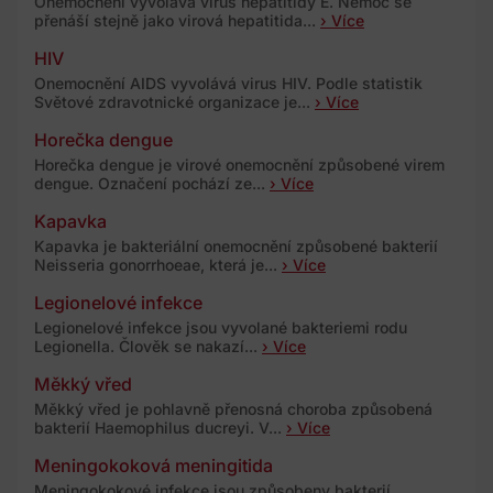
Onemocnění vyvolává virus hepatitidy E. Nemoc se
přenáší stejně jako virová hepatitida...
› Více
HIV
Onemocnění AIDS vyvolává virus HIV. Podle statistik
Světové zdravotnické organizace je...
› Více
Horečka dengue
Horečka dengue je virové onemocnění způsobené virem
dengue. Označení pochází ze...
› Více
Kapavka
Kapavka je bakteriální onemocnění způsobené bakterií
Neisseria gonorrhoeae, která je...
› Více
Legionelové infekce
Legionelové infekce jsou vyvolané bakteriemi rodu
Legionella. Člověk se nakazí...
› Více
Měkký vřed
Měkký vřed je pohlavně přenosná choroba způsobená
bakterií Haemophilus ducreyi. V...
› Více
Meningokoková meningitida
Meningokokové infekce jsou způsobeny bakterií