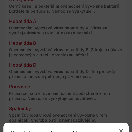
Černý kašel je bakteriální onemocnění vyvolané bakterií
Bordetella pertussis. Nemoc se vyskytuje...
Hepatitida A
Onemocnění vyvolává virus hepatitidy A. Virus se
vylučuje lidskou stolicí. K nákaze dochází...
Hepatitida B
Onemocnění vyvolává virus hepatitidy B. Zdrojem nákazy
je nemocný s akutní i chronickou infekcí...
Hepatitida D
Onemocnění vyvolává virus hepatitidy D. Ten pro svůj
přenos a množení potřebuje již vzniklou...
Příušnice
Příušnice jsou virové onemocnění způsobené virem
příušnic. Nemoc se vyskytuje celosvětově...
Spalničky
Spalničky jsou virové onemocnění vyvolané virem
spalniček. Choroba patří k nejnakažlivějším...
Tetanus