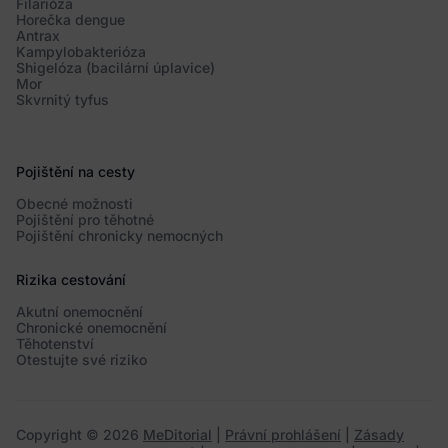
Filarióza
Horečka dengue
Antrax
Kampylobakterióza
Shigelóza (bacilární úplavice)
Mor
Skvrnitý tyfus
Pojištění na cesty
Obecné možnosti
Pojištění pro těhotné
Pojištění chronicky nemocných
Rizika cestování
Akutní onemocnění
Chronické onemocnění
Těhotenství
Otestujte své riziko
Copyright © 2026
MeDitorial
|
Právní prohlášení
|
Zásady