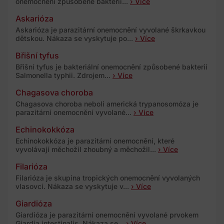
onemocnění způsobené bakterií...
› Více
Askarióza
Askarióza je parazitární onemocnění vyvolané škrkavkou
dětskou. Nákaza se vyskytuje po...
› Více
Břišní tyfus
Břišní tyfus je bakteriální onemocnění způsobené bakterií
Salmonella typhii. Zdrojem...
› Více
Chagasova choroba
Chagasova choroba neboli americká trypanosomóza je
parazitární onemocnění vyvolané...
› Více
Echinokokkóza
Echinokokkóza je parazitární onemocnění, které
vyvolávají měchožil zhoubný a měchožil...
› Více
Filarióza
Filarióza je skupina tropických onemocnění vyvolaných
vlasovci. Nákaza se vyskytuje v...
› Více
Giardióza
Giardióza je parazitární onemocnění vyvolané prvokem
Giardia intestinalis. Nákaza se...
› Více