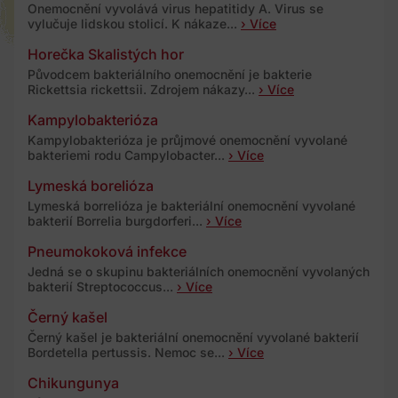
Onemocnění vyvolává virus hepatitidy A. Virus se
vylučuje lidskou stolicí. K nákaze...
› Více
Horečka Skalistých hor
Původcem bakteriálního onemocnění je bakterie
Rickettsia rickettsii. Zdrojem nákazy...
› Více
Kampylobakterióza
Kampylobakterióza je průjmové onemocnění vyvolané
bakteriemi rodu Campylobacter...
› Více
Lymeská borelióza
Lymeská borrelióza je bakteriální onemocnění vyvolané
bakterií Borrelia burgdorferi...
› Více
Pneumokoková infekce
Jedná se o skupinu bakteriálních onemocnění vyvolaných
bakterií Streptococcus...
› Více
Černý kašel
Černý kašel je bakteriální onemocnění vyvolané bakterií
Bordetella pertussis. Nemoc se...
› Více
Chikungunya