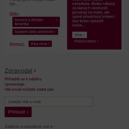
nesetkala. Riziko nákazy
být...
za daných okolností
považuji za nízké, ale
Státy:
úplně předchozí infekci
Severní a Střední
bez testu vyloučit
Amerika
nelze...
Spojené státy americké
Více
Položit dotaz
Nemoci:
Zika virus
Zpravodaj
Přihlaště se k odběru
zpravodaje,
Váš email můžete zadat zde:
Přihlásit
Zadáním a odesláním své e-