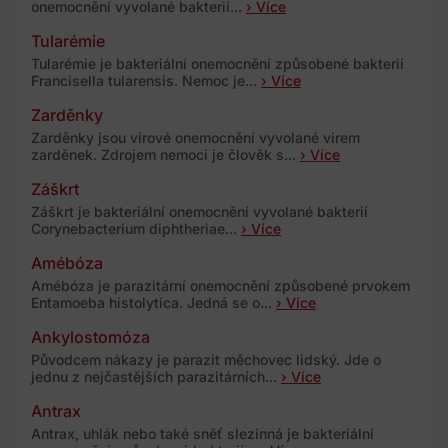
onemocnění vyvolané bakterií...
› Více
Tularémie
Tularémie je bakteriální onemocnění způsobené bakterií
Francisella tularensis. Nemoc je...
› Více
Zarděnky
Zarděnky jsou virové onemocnění vyvolané virem
zarděnek. Zdrojem nemoci je člověk s...
› Více
Záškrt
Záškrt je bakteriální onemocnění vyvolané bakterií
Corynebacterium diphtheriae...
› Více
Amébóza
Amébóza je parazitární onemocnění způsobené prvokem
Entamoeba histolytica. Jedná se o...
› Více
Ankylostomóza
Původcem nákazy je parazit měchovec lidský. Jde o
jednu z nejčastějších parazitárních...
› Více
Antrax
Antrax, uhlák nebo také sněť slezinná je bakteriální