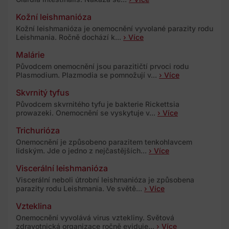
Kožní leishmanióza
Kožní leishmanióza je onemocnění vyvolané parazity rodu
Leishmania. Ročně dochází k...
› Více
Malárie
Původcem onemocnění jsou parazitičtí prvoci rodu
Plasmodium. Plazmodia se pomnožují v...
› Více
Skvrnitý tyfus
Původcem skvrnitého tyfu je bakterie Rickettsia
prowazeki. Onemocnění se vyskytuje v...
› Více
Trichurióza
Onemocnění je způsobeno parazitem tenkohlavcem
lidským. Jde o jedno z nejčastějších...
› Více
Viscerální leishmanióza
Viscerální neboli útrobní leishmanióza je způsobena
parazity rodu Leishmania. Ve světě...
› Více
Vzteklina
Onemocnění vyvolává virus vztekliny. Světová
zdravotnická organizace ročně eviduje...
› Více