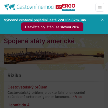
Výhodné cestovní pojištění ještě
22d 13h 32m 33s
Uzavřete pojištění se slevou 20%
Spojené státy americké
Rizika
Cestovatelský průjem
Cestovatelský průjem je bakteriální onemocnění
způsobené enterotoxigenním kmenem...
› Více
Hepatitida A