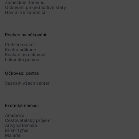
Zameškání termínu
Očkování pro jednotlivé státy
Návrat ze zahraničí
Reakce na očkování
Přehled reakcí
Kontraindikace
Reakce po očkování
Lékařská pomoc
Očkovací centra
Seznam všech center
Exotické nemoci
Amébóza
Cestovatelský průjem
Ankylostomóza
Břišní tyfus
Malárie