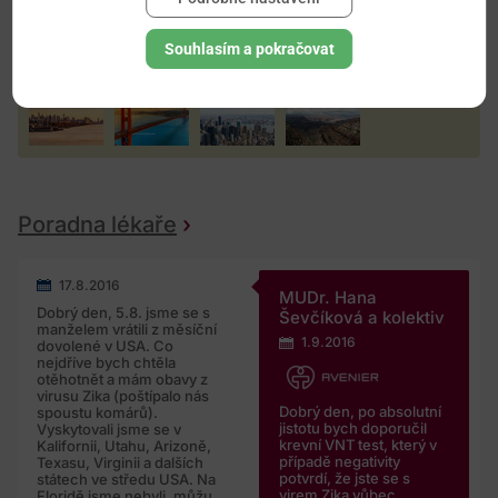
Souhlasím a pokračovat
Poradna lékaře
17.8.2016
MUDr. Hana
Dobrý den, 5.8. jsme se s
Ševčíková a kolektiv
manželem vrátili z měsíční
1.9.2016
dovolené v USA. Co
nejdříve bych chtěla
otěhotnět a mám obavy z
virusu Zika (poštípalo nás
Dobrý den, po absolutní
spoustu komárů).
jistotu bych doporučil
Vyskytovali jsme se v
krevní VNT test, který v
Kalifornii, Utahu, Arizoně,
případě negativity
Texasu, Virginii a dalších
potvrdí, že jste se s
státech ve středu USA. Na
virem Zika vůbec
Floridě jsme nebyli, můžu