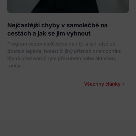
Nejčastější chyby v samoléčbě na
cestách a jak se jim vyhnout
Program cestovatelů bývá nabitý, a tak když se
dostaví teplota, bolest či jiný příznak onemocnění
těsně před náročným přesunem nebo aktivitou,
raději...
Všechny články
→