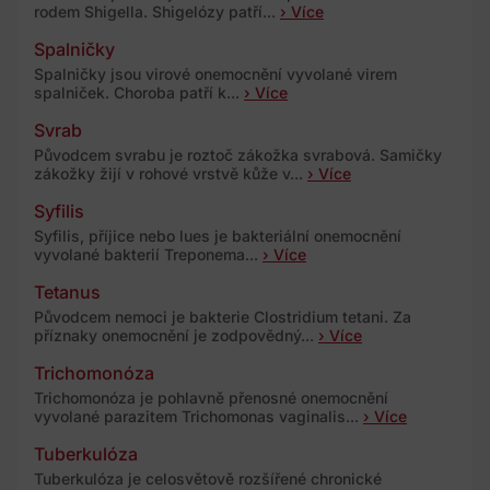
rodem Shigella. Shigelózy patří...
› Více
Spalničky
Spalničky jsou virové onemocnění vyvolané virem
spalniček. Choroba patří k...
› Více
Svrab
Původcem svrabu je roztoč zákožka svrabová. Samičky
zákožky žijí v rohové vrstvě kůže v...
› Více
Syfilis
Syfilis, příjice nebo lues je bakteriální onemocnění
vyvolané bakterií Treponema...
› Více
Tetanus
Původcem nemoci je bakterie Clostridium tetani. Za
příznaky onemocnění je zodpovědný...
› Více
Trichomonóza
Trichomonóza je pohlavně přenosné onemocnění
vyvolané parazitem Trichomonas vaginalis...
› Více
Tuberkulóza
Tuberkulóza je celosvětově rozšířené chronické