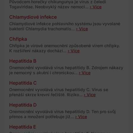
Původcem horečky chikungunya je virus z čeledi
Togaviridae. Neobvyklý název nemoci...
› Více
Chlamydiové infekce
Chlamydiové infekce pohlavního systému jsou vyvolané
bakterií Chlamydia trachomatis...
› Více
Chřipka
Chřipka je virové onemocnění způsobené virem chřipky.
K rozšíření nákazy dochází...
› Více
Hepatitida B
Onemocnění vyvolává virus hepatitidy B. Zdrojem nákazy
je nemocný s akutní i chronickou...
› Více
Hepatitida C
Onemocnění vyvolává virus hepatitidy C. Virus se
přenáší skrze krevní řečiště. Riziko...
› Více
Hepatitida D
Onemocnění vyvolává virus hepatitidy D. Ten pro svůj
přenos a množení potřebuje již...
› Více
Hepatitida E