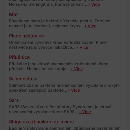
Neisseria meningitidis, která je známa...
› Více
Mor
Původcem moru je bakterie Yersinia pestis. Zdrojem
nemoci jsou hlodavci, zejména krysy...
› Více
Plané neštovice
Onemocnění vyvolává virus Varicella zoster. Plané
neštovice jsou vysoce nakažlivé...
› Více
Příušnice
Příušnice jsou virové onemocnění způsobené virem
příušnic. Nemoc se vyskytuje...
› Více
Salmonelóza
Salmonelóza je bakteriální onemocnění vyvolané širokým
spektrem zástupců bakterie...
› Více
Sars
SARS (Severe Acute Respiratory Syndrome) je virové
onemocnění vyvolané virem SARS...
› Více
Shigelóza (bacilární úplavice)
Bacilární úplavice je onemocnění způsobené bakteriálním