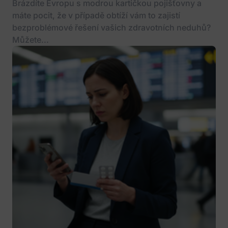
Brázdíte Evropu s modrou kartičkou pojišťovny a
máte pocit, že v případě obtíží vám to zajistí
bezproblémové řešení vašich zdravotních neduhů?
Můžete...