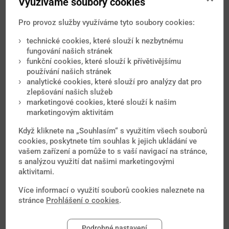
Využíváme soubory cookies
Původcem nemoci je bakterie Clostridium tetani. Za
příznaky onemocnění je zodpovědný toxin...
Pro provoz služby využíváme tyto soubory cookies:
Zarděnky
technické cookies, které slouží k nezbytnému
Zarděnky jsou virové onemocnění vyvolané virem
fungování našich stránek
zarděnek. Zdrojem nemoci je člověk s viditelnými...
funkční cookies, které slouží k přívětivějšímu
používání našich stránek
Záškrt
analytické cookies, které slouží pro analýzy dat pro
Záškrt je bakteriální onemocnění vyvolané bakterií
zlepšování našich služeb
Corynebacterium diphtheriae. Onemocnění se...
marketingové cookies, které slouží k našim
marketingovým aktivitám
Když kliknete na „Souhlasím“ s využitím všech souborů
Fotogalerie
Spojené státy americké
(
1
/4)
cookies, poskytnete tím souhlas k jejich ukládání ve
vašem zařízení a pomůže to s vaší navigací na stránce,
s analýzou využití dat našimi marketingovými
aktivitami.
Více informací o využití souborů cookies naleznete na
stránce
Prohlášení o cookies
.
Podrobné nastavení