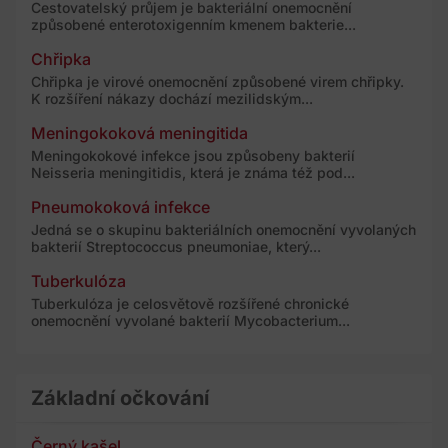
Cestovatelský průjem je bakteriální onemocnění
způsobené enterotoxigenním kmenem bakterie...
Chřipka
Chřipka je virové onemocnění způsobené virem chřipky.
K rozšíření nákazy dochází mezilidským...
Meningokoková meningitida
Meningokokové infekce jsou způsobeny bakterií
Neisseria meningitidis, která je známa též pod...
Pneumokoková infekce
Jedná se o skupinu bakteriálních onemocnění vyvolaných
bakterií Streptococcus pneumoniae, který...
Tuberkulóza
Tuberkulóza je celosvětově rozšířené chronické
onemocnění vyvolané bakterií Mycobacterium...
Základní očkování
Černý kašel