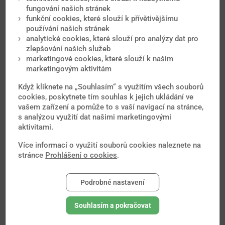
Onemocnění vyvolává virus hepatitidy D. Ten pro svůj
fungování našich stránek
přenos a množení potřebuje již vzniklou...
funkční cookies, které slouží k přívětivějšímu
Příušnice
používání našich stránek
analytické cookies, které slouží pro analýzy dat pro
Příušnice jsou virové onemocnění způsobené virem
příušnic. Nemoc se vyskytuje celosvětově...
zlepšování našich služeb
marketingové cookies, které slouží k našim
Spalničky
marketingovým aktivitám
Spalničky jsou virové onemocnění vyvolané virem
spalniček. Choroba patří k nejnakažlivějším...
Když kliknete na „Souhlasím“ s využitím všech souborů
cookies, poskytnete tím souhlas k jejich ukládání ve
Tetanus
vašem zařízení a pomůže to s vaší navigací na stránce,
Původcem nemoci je bakterie Clostridium tetani. Za
s analýzou využití dat našimi marketingovými
příznaky onemocnění je zodpovědný toxin...
aktivitami.
Tuberkulóza
Více informací o využití souborů cookies naleznete na
Tuberkulóza je celosvětově rozšířené chronické
stránce
Prohlášení o cookies
.
onemocnění vyvolané bakterií Mycobacterium...
Zarděnky
Podrobné nastavení
Zarděnky jsou virové onemocnění vyvolané virem
zarděnek. Zdrojem nemoci je člověk s viditelnými...
Souhlasím a pokračovat
Záškrt