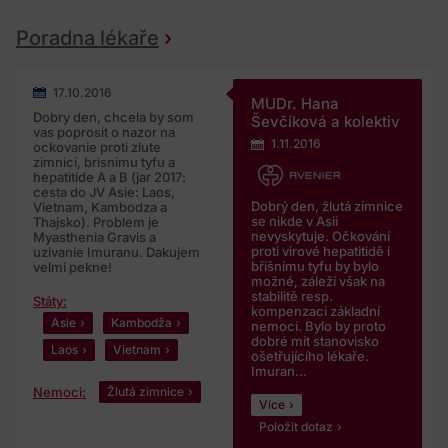
Poradna lékaře
17.10.2016
MUDr. Hana
Dobry den, chcela by som
Ševčíková a kolektiv
vas poprosit o nazor na
1.11.2016
ockovanie proti zlute
zimnici, brisnimu tyfu a
hepatitide A a B (jar 2017:
cesta do JV Asie: Laos,
Dobrý den, žlutá zimnice
Vietnam, Kambodza a
se nikde v Asii
Thajsko). Problem je
nevyskytuje. Očkování
Myasthenia Gravis a
proti virové hepatitidě i
uzivanie Imuranu. Dakujem
břišnímu tyfu by bylo
velmi pekne!
možné, záleží však na
stabilitě resp.
Státy:
kompenzaci základní
Asie
Kambodža
nemoci. Bylo by proto
dobré mít stanovisko
Laos
Vietnam
ošetřujícího lékaře.
Imuran...
Nemoci:
Žlutá zimnice
Více
Položit dotaz