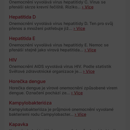
Onemocnění vyvolává virus hepatitidy C. Virus se
přenáší skrze krevní řečiště. Riziko...
› Více
Hepatitida D
Onemocnění vyvolává virus hepatitidy D. Ten pro svůj
přenos a množení potřebuje již...
› Více
Hepatitida E
Onemocnění vyvolává virus hepatitidy E. Nemoc se
přenáší stejně jako virová hepatitida...
› Více
HIV
Onemocnění AIDS vyvolává virus HIV. Podle statistik
Světové zdravotnické organizace je...
› Více
Horečka dengue
Horečka dengue je virové onemocnění způsobené virem
dengue. Označení pochází ze...
› Více
Kampylobakterióza
Kampylobakterióza je průjmové onemocnění vyvolané
bakteriemi rodu Campylobacter...
› Více
Kapavka