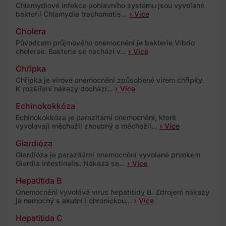
Chlamydiové infekce pohlavního systému jsou vyvolané
bakterií Chlamydia trachomatis...
› Více
Cholera
Původcem průjmového onemocnění je bakterie Vibrio
cholerae. Bakterie se nachází v...
› Více
Chřipka
Chřipka je virové onemocnění způsobené virem chřipky.
K rozšíření nákazy dochází...
› Více
Echinokokkóza
Echinokokkóza je parazitární onemocnění, které
vyvolávají měchožil zhoubný a měchožil...
› Více
Giardióza
Giardióza je parazitární onemocnění vyvolané prvokem
Giardia intestinalis. Nákaza se...
› Více
Hepatitida B
Onemocnění vyvolává virus hepatitidy B. Zdrojem nákazy
je nemocný s akutní i chronickou...
› Více
Hepatitida C