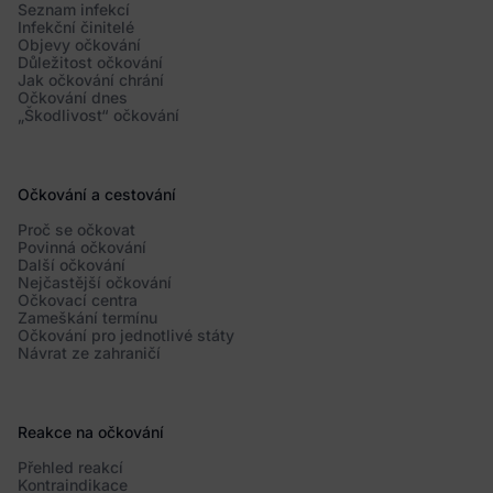
Seznam infekcí
Infekční činitelé
Objevy očkování
Důležitost očkování
Jak očkování chrání
Očkování dnes
„Škodlivost“ očkování
Očkování a cestování
Proč se očkovat
Povinná očkování
Další očkování
Nejčastější očkování
Očkovací centra
Zameškání termínu
Očkování pro jednotlivé státy
Návrat ze zahraničí
Reakce na očkování
Přehled reakcí
Kontraindikace