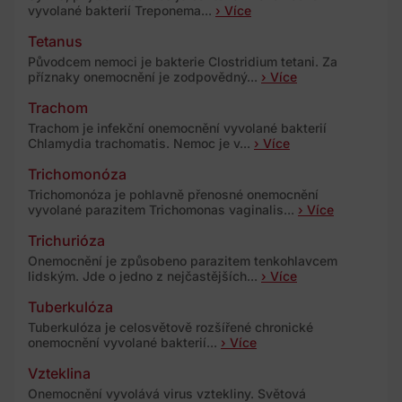
vyvolané bakterií Treponema...
› Více
Tetanus
Původcem nemoci je bakterie Clostridium tetani. Za
příznaky onemocnění je zodpovědný...
› Více
Trachom
Trachom je infekční onemocnění vyvolané bakterií
Chlamydia trachomatis. Nemoc je v...
› Více
Trichomonóza
Trichomonóza je pohlavně přenosné onemocnění
vyvolané parazitem Trichomonas vaginalis...
› Více
Trichurióza
Onemocnění je způsobeno parazitem tenkohlavcem
lidským. Jde o jedno z nejčastějších...
› Více
Tuberkulóza
Tuberkulóza je celosvětově rozšířené chronické
onemocnění vyvolané bakterií...
› Více
Vzteklina
Onemocnění vyvolává virus vztekliny. Světová