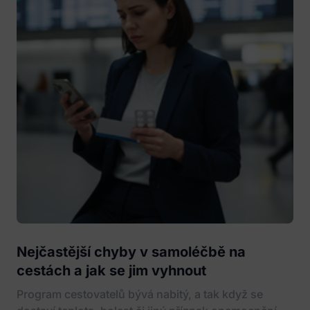
Nejčastější chyby v samoléčbě na
cestách a jak se jim vyhnout
Program cestovatelů bývá nabitý, a tak když se