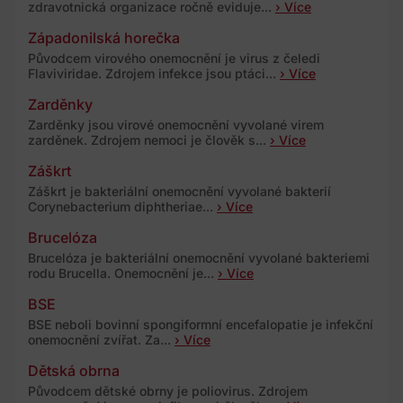
zdravotnická organizace ročně eviduje...
› Více
Západonilská horečka
Původcem virového onemocnění je virus z čeledi
Flaviviridae. Zdrojem infekce jsou ptáci...
› Více
Zarděnky
Zarděnky jsou virové onemocnění vyvolané virem
zarděnek. Zdrojem nemoci je člověk s...
› Více
Záškrt
Záškrt je bakteriální onemocnění vyvolané bakterií
Corynebacterium diphtheriae...
› Více
Brucelóza
Brucelóza je bakteriální onemocnění vyvolané bakteriemi
rodu Brucella. Onemocnění je...
› Více
BSE
BSE neboli bovinní spongiformní encefalopatie je infekční
onemocnění zvířat. Za...
› Více
Dětská obrna
Původcem dětské obrny je poliovirus. Zdrojem