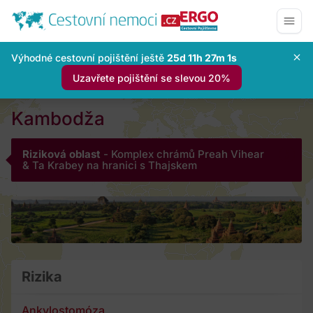
Výhodné cestovní pojištění ještě
25d 11h 27m 0s
Uzavřete pojištění se slevou 20%
Kambodža
Riziková oblast
- Komplex chrámů Preah Vihear
& Ta Krabey na hranici s Thajskem
Rizika
Ankylostomóza