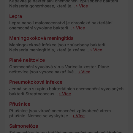
Kapavka je bakteriální onemocnění způsobené bakterií
Neisseria gonorrhoeae, která je...
› Více
Lepra
Lepra neboli malomocenství je chronické bakteriální
onemocnění vyvolané bakterií...
› Více
Meningokoková meningitida
Meningokokové infekce jsou způsobeny bakterií
Neisseria meningitidis, která je známa...
› Více
Plané neštovice
Onemocnění vyvolává virus Varicella zoster. Plané
neštovice jsou vysoce nakažlivé...
› Více
Pneumokoková infekce
Jedná se o skupinu bakteriálních onemocnění vyvolaných
bakterií Streptococcus...
› Více
Příušnice
Příušnice jsou virové onemocnění způsobené virem
příušnic. Nemoc se vyskytuje...
› Více
Salmonelóza
Salmonelóza je bakteriální onemocnění vyvolané širokým