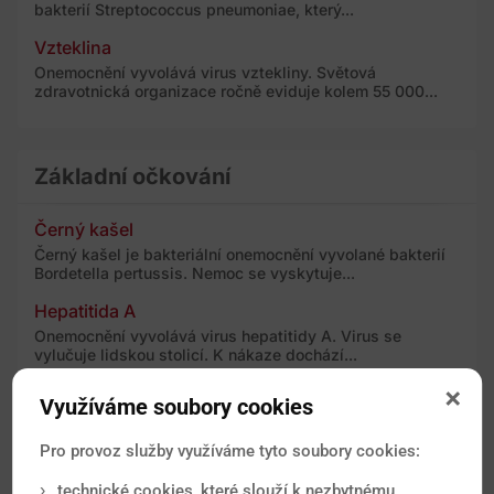
bakterií Streptococcus pneumoniae, který...
Vzteklina
Onemocnění vyvolává virus vztekliny. Světová
zdravotnická organizace ročně eviduje kolem 55 000...
Základní očkování
Černý kašel
Černý kašel je bakteriální onemocnění vyvolané bakterií
Bordetella pertussis. Nemoc se vyskytuje...
Hepatitida A
Onemocnění vyvolává virus hepatitidy A. Virus se
vylučuje lidskou stolicí. K nákaze dochází...
Hepatitida B
Využíváme soubory cookies
Onemocnění vyvolává virus hepatitidy B. Zdrojem nákazy
je nemocný s akutní i chronickou infekcí...
Pro provoz služby využíváme tyto soubory cookies:
Hepatitida D
technické cookies, které slouží k nezbytnému