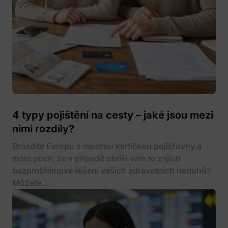
4 typy pojištění na cesty – jaké jsou mezi
nimi rozdíly?
Brázdíte Evropu s modrou kartičkou pojišťovny a
máte pocit, že v případě obtíží vám to zajistí
bezproblémové řešení vašich zdravotních neduhů?
Můžete...