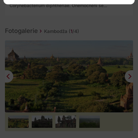
Záškrt je bakteriální onemocnění vyvolané bakterií
Corynebacterium diphtheriae. Onemocnění se...
Fotogalerie
Kambodža
(
1
/4)