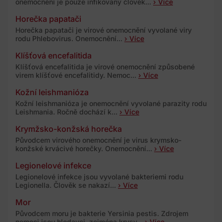
onemocnění je pouze infikovaný člověk...
› Více
Horečka papatači
Horečka papatači je virové onemocnění vyvolané viry
rodu Phlebovirus. Onemocnění...
› Více
Klíšťová encefalitida
Klíšťová encefalitida je virové onemocnění způsobené
virem klíšťové encefalitidy. Nemoc...
› Více
Kožní leishmanióza
Kožní leishmanióza je onemocnění vyvolané parazity rodu
Leishmania. Ročně dochází k...
› Více
Krymžsko-konžská horečka
Původcem virového onemocnění je virus krymsko-
konžské krvácivé horečky. Onemocnění...
› Více
Legionelové infekce
Legionelové infekce jsou vyvolané bakteriemi rodu
Legionella. Člověk se nakazí...
› Více
Mor
Původcem moru je bakterie Yersinia pestis. Zdrojem
nemoci jsou hlodavci, zejména krysy...
› Více