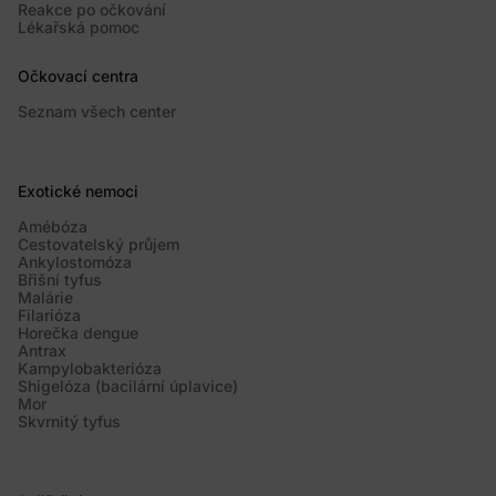
Reakce po očkování
Lékařská pomoc
Očkovací centra
Seznam všech center
Exotické nemoci
Amébóza
Cestovatelský průjem
Ankylostomóza
Břišní tyfus
Malárie
Filarióza
Horečka dengue
Antrax
Kampylobakterióza
Shigelóza (bacilární úplavice)
Mor
Skvrnitý tyfus