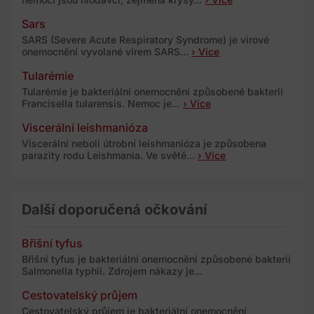
Sars
SARS (Severe Acute Respiratory Syndrome) je virové
onemocnění vyvolané virem SARS...
› Více
Tularémie
Tularémie je bakteriální onemocnění způsobené bakterií
Francisella tularensis. Nemoc je...
› Více
Viscerální leishmanióza
Viscerální neboli útrobní leishmanióza je způsobena
parazity rodu Leishmania. Ve světě...
› Více
Další doporučená očkování
Břišní tyfus
Břišní tyfus je bakteriální onemocnění způsobené bakterií
Salmonella typhii. Zdrojem nákazy je...
Cestovatelský průjem
Cestovatelský průjem je bakteriální onemocnění