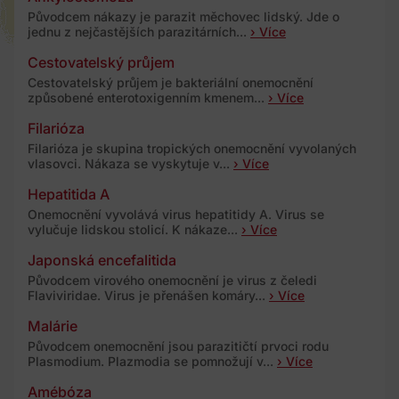
Původcem nákazy je parazit měchovec lidský. Jde o
jednu z nejčastějších parazitárních...
› Více
Cestovatelský průjem
Cestovatelský průjem je bakteriální onemocnění
způsobené enterotoxigenním kmenem...
› Více
Filarióza
Filarióza je skupina tropických onemocnění vyvolaných
vlasovci. Nákaza se vyskytuje v...
› Více
Hepatitida A
Onemocnění vyvolává virus hepatitidy A. Virus se
vylučuje lidskou stolicí. K nákaze...
› Více
Japonská encefalitida
Původcem virového onemocnění je virus z čeledi
Flaviviridae. Virus je přenášen komáry...
› Více
Malárie
Původcem onemocnění jsou parazitičtí prvoci rodu
Plasmodium. Plazmodia se pomnožují v...
› Více
Amébóza