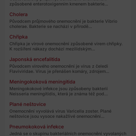
způsobené enterotoxigenním kmenem bakterie...
Cholera
Původcem průjmového onemocnění je bakterie Vibrio
cholerae. Bakterie se nachází v přírodě...
Chřipka
Chřipka je virové onemocnění způsobené virem chřipky.
K rozšíření nákazy dochází mezilidským...
Japonská encefalitida
Původcem virového onemocnění je virus z čeledi
Flaviviridae. Virus je přenášen komáry, zdrojem...
Meningokoková meningitida
Meningokokové infekce jsou způsobeny bakterií
Neisseria meningitidis, která je známa též pod...
Plané neštovice
Onemocnění vyvolává virus Varicella zoster. Plané
neštovice jsou vysoce nakažlivé onemocnění...
Pneumokoková infekce
Jedná se o skupinu bakteriálních onemocnění vyvolaných