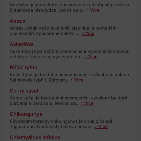
Amébóza je parazitární onemocnění způsobené prvokem
Entamoeba histolytica. Jedná se o...
› Více
Antrax
Antrax, uhlák nebo také sněť slezinná je bakteriální
onemocnění způsobené bakterií...
› Více
Askarióza
Askarióza je parazitární onemocnění vyvolané škrkavkou
dětskou. Nákaza se vyskytuje po...
› Více
Břišní tyfus
Břišní tyfus je bakteriální onemocnění způsobené bakterií
Salmonella typhii. Zdrojem...
› Více
Černý kašel
Černý kašel je bakteriální onemocnění vyvolané bakterií
Bordetella pertussis. Nemoc se...
› Více
Chikungunya
Původcem horečky chikungunya je virus z čeledi
Togaviridae. Neobvyklý název nemoci...
› Více
Chlamydiové infekce