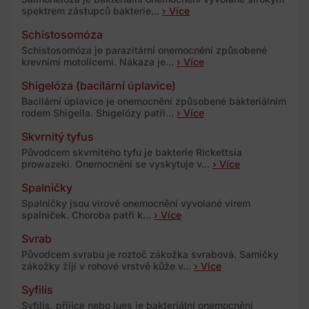
spektrem zástupců bakterie...
› Více
Schistosomóza
Schistosomóza je parazitární onemocnění způsobené
krevními motolicemi. Nákaza je...
› Více
Shigelóza (bacilární úplavice)
Bacilární úplavice je onemocnění způsobené bakteriálním
rodem Shigella. Shigelózy patří...
› Více
Skvrnitý tyfus
Původcem skvrnitého tyfu je bakterie Rickettsia
prowazeki. Onemocnění se vyskytuje v...
› Více
Spalničky
Spalničky jsou virové onemocnění vyvolané virem
spalniček. Choroba patří k...
› Více
Svrab
Původcem svrabu je roztoč zákožka svrabová. Samičky
zákožky žijí v rohové vrstvě kůže v...
› Více
Syfilis
Syfilis, příjice nebo lues je bakteriální onemocnění