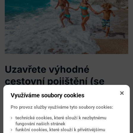
Uzavřete výhodné
cestovní pojištění (se
slevou 20%)
Využíváme soubory cookies
Pro provoz služby využíváme tyto soubory cookies:
Ať už cestujete jakkoliv daleko, asistenční
technické cookies, které slouží k nezbytnému
služba ERGO Cestovní je Vám vždy nablízku.
fungování našich stránek
Jejich cestovní pojištění pomůže při úrazu,
funkční cookies, které slouží k přívětivějšímu