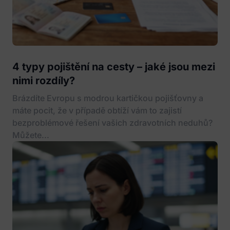
4 typy pojištění na cesty – jaké jsou mezi
nimi rozdíly?
Brázdíte Evropu s modrou kartičkou pojišťovny a
máte pocit, že v případě obtíží vám to zajistí
bezproblémové řešení vašich zdravotních neduhů?
Můžete...