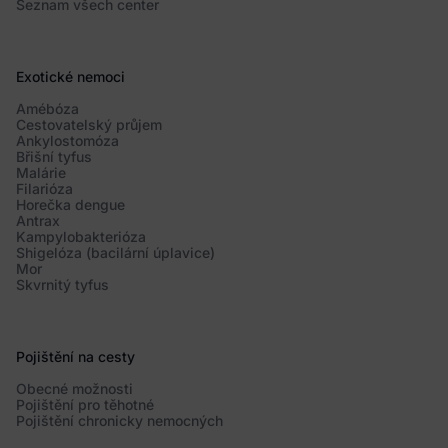
Seznam všech center
Exotické nemoci
Amébóza
Cestovatelský průjem
Ankylostomóza
Břišní tyfus
Malárie
Filarióza
Horečka dengue
Antrax
Kampylobakterióza
Shigelóza (bacilární úplavice)
Mor
Skvrnitý tyfus
Pojištění na cesty
Obecné možnosti
Pojištění pro těhotné
Pojištění chronicky nemocných