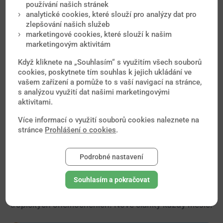
používání našich stránek
nemoci, krádeži, ztrátě zavazadel a řadě jiných
analytické cookies, které slouží pro analýzy dat pro
případů. Mají síť smluvních nemocnic všude po
zlepšování našich služeb
světě, které pravidelně kontrolují, aby o Vás
marketingové cookies, které slouží k našim
marketingovým aktivitám
bylo co nejlépe postaráno.
Když kliknete na „Souhlasím“ s využitím všech souborů
cookies, poskytnete tím souhlas k jejich ukládání ve
Spočítat pojištění zde
vašem zařízení a pomůže to s vaší navigací na stránce,
s analýzou využití dat našimi marketingovými
aktivitami.
Více informací o využití souborů cookies naleznete na
stránce
Prohlášení o cookies
.
Podrobné nastavení
Nejčtenější novinky
Souhlasím a pokračovat
Od očkování přes malárii až po vyvrácené mýty o
tropických onemocněních. Nové články každý měsíc.