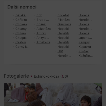
Další nemoci
Dětská obrna
BSE
Encefalitida údolí Murray
Horečka Ebola
Chřipka
Brucelóza
Filarióza
Horečka Lassa
Cholera
Břišní tyfus
Giardióza
Horečka Oroya
Chlamydiové infekce
Askarióza
Hepatitida A
Horečka papatači
Chikungunya
Antrax
Hepatitida B
Horečka Skalistých hor
Chagasova choroba
Ankylostomóza
Hepatitida C
Japonská encefalitida
Cestovatelský průjem
Amébóza
Hepatitida D
Kampylobakterióza
Černý kašel
Hepatitida E
Kapavka
HIV
Klíšťová encefalitida
Horečka dengue
Kožní leishmanióza
Fotogalerie
Echinokokkóza
(
1
/6)