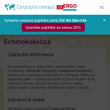
Výhodné cestovní pojištění ještě
21d 15h 58m 53s
Uzavřete pojištění se slevou 20%
Echinokokkóza
Základní informace
Echinokokkóza je parazitární onemocnění, které
vyvolávají
měchožil zhoubný
a
měchožil bublinatý.
Nákaza se vyskytuje celosvětově. Zdrojem infekce je
nejčastěji
pes
– vajíčka parazita ulpívají na jeho srsti,
čenichu i jazyku. Možný je také přenos vodou,
potravinami a předměty kontaminovanými vajíčky.
Inkubační doba
Inkubační doba kolísá
od 1 roku po 20 let.