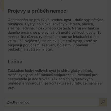
Projevy a průběh nemoci
Onemocnění se projevuje tvorbou
cyst
– dutin vyplněných
tekutinou. Cysty jsou lokalizovány v játrech, plicích,
slezině, ledvině, mozku nebo kostech. Narušení funkce
daného orgánu se projeví až při určité velikosti cysty. Ty
mohou růst různou rychlostí, a proto se inkubační doba
velmi liší. Nejčastěji se objevují jaterní cysty, které se
projevují poruchami zažívání, bolestmi v pravém
podžebří a zvětšením jater.
Léčba
Základem léčby velkých cyst je chirurgický zákrok,
menší cysty se léčí pomocí antiparazitik. Prevencí pro
cestovatele je dodržování základních hygienických
pravidel a vyvarování se kontaktu se zvířaty, zejména se
psy.