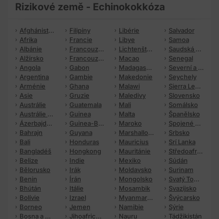
Rizikové země - Echinokokkóza
Afghánistán
Filipíny
Libérie
Salvador
Afrika
Francie
Libye
Samoa
Albánie
Francouzská Guyana
Lichtenštejnsko
Saudská Arábie
Alžírsko
Francouzská Polynésie
Macao
Senegal
Angola
Gabon
Madagaskar
Severní a Střední Amerika
Argentina
Gambie
Makedonie
Seychely
Arménie
Ghana
Malawi
Sierra Leone
Asie
Gruzie
Maledivy
Slovensko
Austrálie
Guatemala
Mali
Somálsko
Austrálie a Oceánie
Guinea
Malta
Španělsko
Ázerbajdžán
Guinea-Bissau
Maroko
Spojené arabské emiráty
Bahrajn
Guyana
Marshallovy ostrovy
Srbsko
Bali
Honduras
Mauricius
Srí Lanka
Bangladéš
Hongkong
Mauritánie
Středoafrická republika
Belize
Indie
Mexiko
Súdán
Bělorusko
Irák
Moldavsko
Surinam
Benin
Írán
Mongolsko
Svatý Tomáš a Princův ostrov
Bhútán
Itálie
Mosambik
Svazijsko
Bolívie
Izrael
Myanmar (Barma)
Švýcarsko
Borneo
Jemen
Namibie
Sýrie
Bosna a Hercegovina
Jihoafrická republika
Nauru
Tádžikistán