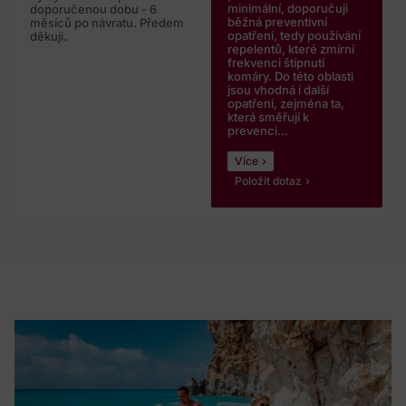
minimální, doporučuji
doporučenou dobu - 6
běžná preventivní
měsíců po návratu. Předem
opatření, tedy používání
děkuji.
repelentů, které zmírní
frekvenci štípnutí
komáry. Do této oblasti
jsou vhodná i další
opatření, zejména ta,
která směřují k
prevenci...
Více
Položit dotaz