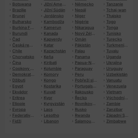
Botswana
Jižní Amerika
Německo
Tanzanie
Brazílie
Jižní Súdán
Nepál
Tchaj-wan
Brunej
Jordánsko
Niger
Thajsko
Bulharsko
Kambodža
Nigérie
Togo
Burkina Faso
Kamerun
Nikaragua
Tonga
Burundi
Kanada
Nový Zéland
Tunisko
Čad
Kapverdy
Omán
Turecko
Česká republika
Katar
Pákistán
Turkmenistán
Chile
Kazachstán
Palau
Tuvalu
Chorvatsko
Keňa
Panama
Uganda
Čína
Kiribati
Papua-Nová Guinea
Ukrajina
Cookovy ostrovy
Kolumbie
Paraguay
Uruguay
Demokratická republika Kongo (Zair)
Komory
Peru
Uzbekistán
Džibuti
Kongo
Pobřeží slonoviny
Vanuatu
Egypt
Kostarika
Portugalsko
Venezuela
Ekvádor
Kuvajt
Rakousko
Vietnam
Eritrea
Kypr
Řecko
Východní Timor
Etiopie
Kyrgyzstán
Rovníková Guinea
Zambie
Evropa
Laos
Rusko
Zanzibar
Federativní státy Mikronésie
Lesotho
Rwanda
Západní Sahara
Fidži
Libanon
Šalamounovy ostrovy
Zimbabwe