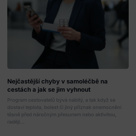
Nejčastější chyby v samoléčbě na
cestách a jak se jim vyhnout
Program cestovatelů bývá nabitý, a tak když se
dostaví teplota, bolest či jiný příznak onemocnění
těsně před náročným přesunem nebo aktivitou,
raději...