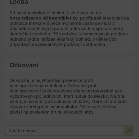
Léčba
Při meningokokové infekci je většinou nutná
hospitalizace a léčba antibiotiky
, popřípadě sledování na
jednotce intenzivní péče. Poměrně často se musí v
důsledku oběhových poruch přikročit k amputaci prstů,
ojediněle i končetin. Při kontaktu s nemocným je po dobu
jednoho týdne nařízen lékařský dohled, v některých
případech se preventivně podávají antibiotika.
Očkování
Očkování je nejvhodnější prevence proti
meningokokovým infekcím. Očkování proti
meningokokovi je doporučeno všem cestovatelům a je
vyžadováno po jedincích, kteří putují do Mekky. Na trhu
existuje několik typů očkovacích látek, které chrání proti
různým sérotypům meningokoka. Očkovací schéma
závisí na zvoleném druhu očkovací látky.