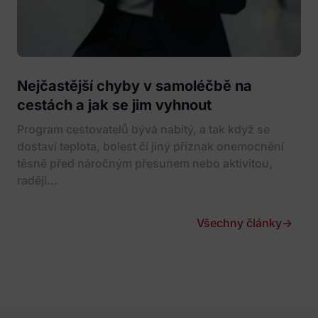
Nejčastější chyby v samoléčbě na
cestách a jak se jim vyhnout
Program cestovatelů bývá nabitý, a tak když se
dostaví teplota, bolest či jiný příznak onemocnění
těsně před náročným přesunem nebo aktivitou,
raději...
Všechny články
→