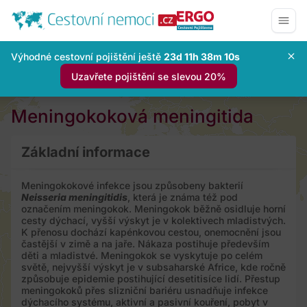
Výhodné cestovní pojištění ještě
23d 11h 38m 9s
Uzavřete pojištění se slevou 20%
Meningokoková meningitida
Základní informace
Meningokokové infekce jsou způsobeny bakterií
Neisseria meningitidis
, která je známa též pod
označením meningokok. Meningokok běžně osidluje horní
cesty dýchací, vyšší výskyt je v kolektivech mladistvých.
K přenosu dochází kapénkovou cestou, onemocnění jsou
častější v zimě a na jaře. Nákaza postihuje především
děti a mladistvé. Meningokok se vyskytuje po celém
světě, nejvyšší výskyt je v subsaharské Africe, kde ročně
způsobuje epidemie postihující desetitisíce lidí. Přestup
meningokoků přes slizniční bariéru usnadňuje infekce
dýchacího systému, aktivní a pasivní kouření, pobyt v