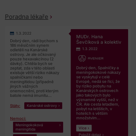
Poradna lékaře
1.3.2022
MUDr. Hana
Dobrý den, rádi bychom s
Ševčíková a kolektiv
18ti měsíčním synem
1.3.2022
odletěli na Kanárské
ostrovy. Je ale očkovaný
pouze hexavakcínou (2
dávky). Chtěla bych se
Dobrý den, Spalničky a
zeptat, zda v této oblasti
meningokokové nákazy
existuje větší riziko nákazy
se vyskytují v celé
spalničkami nebo
Evropě, nedá se říci, že
meningitidou (případně
by riziko pobytu na
jiných vážných
Kanárských ostrovech
onemocnění, proti kterým
jako takových bylo
batole nemá imunitu...
významně vyšší, než v
ČR. Ale cesta letadlem,
Státy:
Kanárské ostrovy
pobyt na letištích, v
hotelích s větším
množstvím...
Nemoci:
Meningokoková
Více
meningitida
Položit dotaz