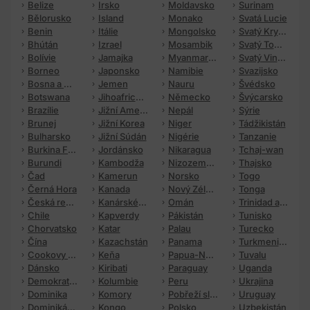
Belize
Irsko
Moldavsko
Surinam
Bělorusko
Island
Monako
Svatá Lucie
Benin
Itálie
Mongolsko
Svatý Kryštof a Nevis
Bhútán
Izrael
Mosambik
Svatý Tomáš a Princův ostrov
Bolívie
Jamajka
Myanmar (Barma)
Svatý Vincenc a Grenadiny
Borneo
Japonsko
Namibie
Svazijsko
Bosna a Hercegovina
Jemen
Nauru
Švédsko
Botswana
Jihoafrická republika
Německo
Švýcarsko
Brazílie
Jižní Amerika
Nepál
Sýrie
Brunej
Jižní Korea
Niger
Tádžikistán
Bulharsko
Jižní Súdán
Nigérie
Tanzanie
Burkina Faso
Jordánsko
Nikaragua
Tchaj-wan
Burundi
Kambodža
Nizozemsko
Thajsko
Čad
Kamerun
Norsko
Togo
Černá Hora
Kanada
Nový Zéland
Tonga
Česká republika
Kanárské ostrovy
Omán
Trinidad a Tobago
Chile
Kapverdy
Pákistán
Tunisko
Chorvatsko
Katar
Palau
Turecko
Čína
Kazachstán
Panama
Turkmenistán
Cookovy ostrovy
Keňa
Papua-Nová Guinea
Tuvalu
Dánsko
Kiribati
Paraguay
Uganda
Demokratická republika Kongo (Zair)
Kolumbie
Peru
Ukrajina
Dominika
Komory
Pobřeží slonoviny
Uruguay
Dominikánská republika
Kongo
Polsko
Uzbekistán