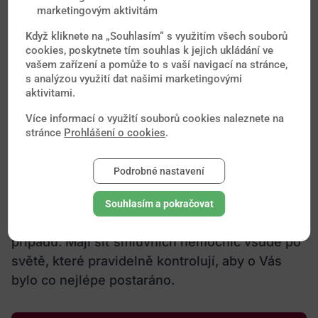
marketingovým aktivitám
Když kliknete na „Souhlasím“ s využitím všech souborů
cookies, poskytnete tím souhlas k jejich ukládání ve
Uzavřete výhodné
vašem zařízení a pomůže to s vaší navigací na stránce,
s analýzou využití dat našimi marketingovými
cestovní pojištění (se
aktivitami.
slevou 20%)
Více informací o využití souborů cookies naleznete na
stránce
Prohlášení o cookies
.
Ať už cestujete jakkoliv daleko, asistenční
Podrobné nastavení
služba ERGO Cestovní je Vám vždy nablízku.
Jejich cestovní pojištění pomůže při úrazu,
Souhlasím a pokračovat
nemoci, krádeži, ztrátě zavazadel a řadě jiných
případů. Mají síť smluvních nemocnic všude po
světě, které pravidelně kontrolují, aby o Vás
bylo co nejlépe postaráno.