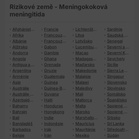
Rizikové země - Meningokoková
meningitida
Afghánistán
Francie
Lichtenštejnsko
Sardínie
Afrika
Francouzská Guyana
Litva
Saudská Arábie
Albánie
Francouzská Polynésie
Lotyšsko
Senegal
Alžírsko
Gabon
Lucembursko
Severní a Střední Amerika
Andorra
Gambie
Macao
Severní Korea (KLDR)
Angola
Ghana
Madagaskar
Seychely
Antigua a Barbuda
Grenada
Maďarsko
Sicílie
Argentina
Gruzie
Makedonie
Sierra Leone
Arménie
Guatemala
Malajsie
Singapur
Asie
Guinea
Malawi
Slovensko
Austrálie
Guinea-Bissau
Maledivy
Slovinsko
Austrálie a Oceánie
Guyana
Mali
Somálsko
Ázerbajdžán
Haiti
Mallorca
Španělsko
Bahamy
Honduras
Malta
Spojené arabské emiráty
Bahrajn
Hongkong
Maroko
Spojené státy americké
Bali
Indie
Marshallovy ostrovy
Srbsko
Bangladéš
Indonésie
Mauricius
Srí Lanka
Barbados
Irák
Mauritánie
Středoafrická republika
Belgie
Írán
Mexiko
Súdán