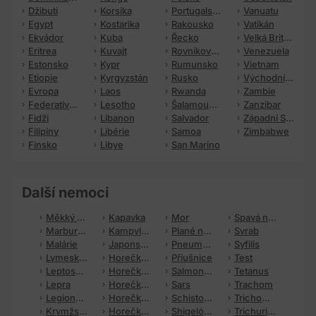
Džibuti
Korsika
Portugalsko
Vanuatu
Egypt
Kostarika
Rakousko
Vatikán
Ekvádor
Kuba
Řecko
Velká Británie
Eritrea
Kuvajt
Rovníková Guinea
Venezuela
Estonsko
Kypr
Rumunsko
Vietnam
Etiopie
Kyrgyzstán
Rusko
Východní Timor
Evropa
Laos
Rwanda
Zambie
Federativní státy Mikronésie
Lesotho
Šalamounovy ostrovy
Zanzibar
Fidži
Libanon
Salvador
Západní Sahara
Filipíny
Libérie
Samoa
Zimbabwe
Finsko
Libye
San Marino
Další nemoci
Měkký vřed
Kapavka
Mor
Spavá nemoc
Marburgská horečka
Kampylobakterióza
Plané neštovice
Svrab
Malárie
Japonská encefalitida
Pneumokoková infekce
Syfilis
Lymeská borelióza
Horečka Skalistých hor
Příušnice
Test
Leptospiróza
Horečka papatači
Salmonelóza
Tetanus
Lepra
Horečka Oroya
Sars
Trachom
Legionelové infekce
Horečka Lassa
Schistosomóza
Trichomonóza
Krymžsko-konžská horečka
Horečka Ebola
Shigelóza (bacilární úplavice)
Trichurióza