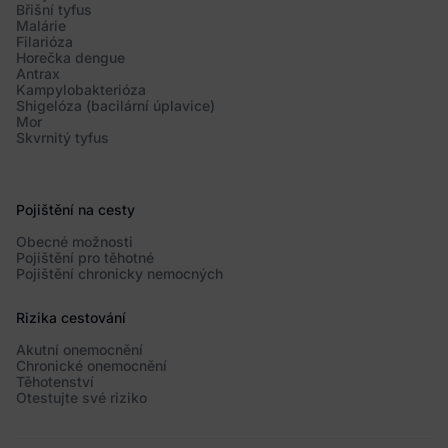
Břišní tyfus
Malárie
Filarióza
Horečka dengue
Antrax
Kampylobakterióza
Shigelóza (bacilární úplavice)
Mor
Skvrnitý tyfus
Pojištění na cesty
Obecné možnosti
Pojištění pro těhotné
Pojištění chronicky nemocných
Rizika cestování
Akutní onemocnění
Chronické onemocnění
Těhotenství
Otestujte své riziko