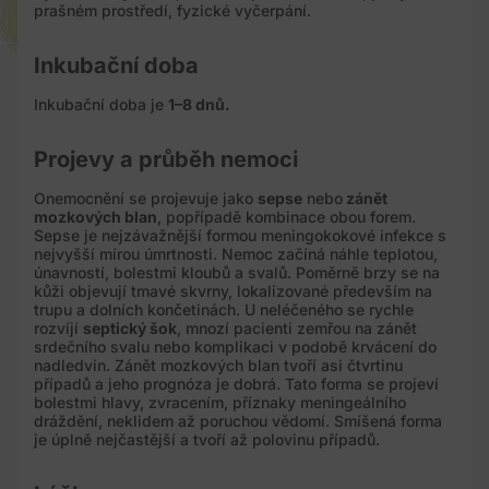
prašném prostředí, fyzické vyčerpání.
Inkubační doba
Inkubační doba je
1–8 dnů.
Projevy a průběh nemoci
Onemocnění se projevuje jako
sepse
nebo
zánět
mozkových blan
, popřípadě kombinace obou forem.
Sepse je nejzávažnější formou meningokokové infekce s
nejvyšší mírou úmrtnosti. Nemoc začíná náhle teplotou,
únavností, bolestmi kloubů a svalů. Poměrně brzy se na
kůži objevují tmavé skvrny, lokalizované především na
trupu a dolních končetinách. U neléčeného se rychle
rozvíjí
septický šok
, mnozí pacienti zemřou na zánět
srdečního svalu nebo komplikaci v podobě krvácení do
nadledvin. Zánět mozkových blan tvoří asi čtvrtinu
případů a jeho prognóza je dobrá. Tato forma se projeví
bolestmi hlavy, zvracením, příznaky meningeálního
dráždění, neklidem až poruchou vědomí. Smíšená forma
je úplně nejčastější a tvoří až polovinu případů.