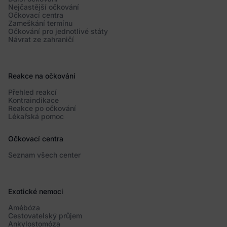
Nejčastější očkování
Očkovací centra
Zameškání termínu
Očkování pro jednotlivé státy
Návrat ze zahraničí
Reakce na očkování
Přehled reakcí
Kontraindikace
Reakce po očkování
Lékařská pomoc
Očkovací centra
Seznam všech center
Exotické nemoci
Amébóza
Cestovatelský průjem
Ankylostomóza