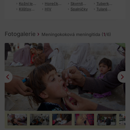
Kožní leishmanióza
Horečka dengue
Skvrnitý tyfus
Tuberkulóza
Klíšťová encefalitida
HIV
Spalničky
Tularémie
Fotogalerie
Meningokoková meningitida
(
1
/6)