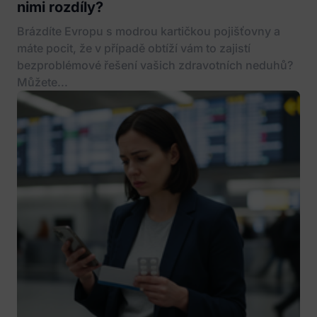
nimi rozdíly?
Brázdíte Evropu s modrou kartičkou pojišťovny a
máte pocit, že v případě obtíží vám to zajistí
bezproblémové řešení vašich zdravotních neduhů?
Můžete...