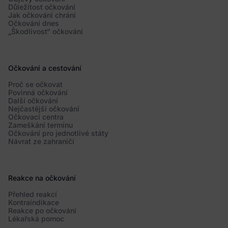
Důležitost očkování
Jak očkování chrání
Očkování dnes
„Škodlivost“ očkování
Očkování a cestování
Proč se očkovat
Povinná očkování
Další očkování
Nejčastější očkování
Očkovací centra
Zameškání termínu
Očkování pro jednotlivé státy
Návrat ze zahraničí
Reakce na očkování
Přehled reakcí
Kontraindikace
Reakce po očkování
Lékařská pomoc