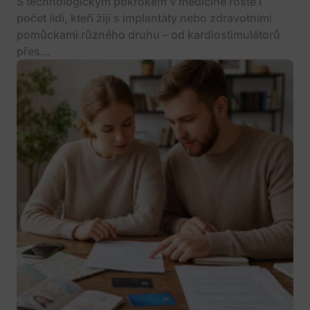
S technologickým pokrokem v medicíně roste i
počet lidí, kteří žijí s implantáty nebo zdravotními
pomůckami různého druhu – od kardiostimulátorů
přes...