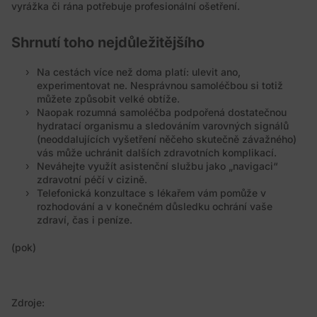
vyrážka či rána potřebuje profesionální ošetření.
Shrnutí toho nejdůležitějšího
Na cestách více než doma platí: ulevit ano,
experimentovat ne. Nesprávnou samoléčbou si totiž
můžete způsobit velké obtíže.
Naopak rozumná samoléčba podpořená dostatečnou
hydratací organismu a sledováním varovných signálů
(neoddalujících vyšetření něčeho skutečně závažného)
vás může uchránit dalších zdravotních komplikací.
Neváhejte využít asistenční službu jako „navigaci“
zdravotní péčí v cizině.
Telefonická konzultace s lékařem vám pomůže v
rozhodování a v konečném důsledku ochrání vaše
zdraví, čas i peníze.
(pok)
Zdroje: