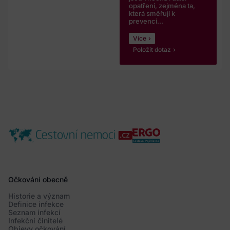
opatření, zejména ta,
která směřují k
prevenci...
Více
Položit dotaz
Očkování obecně
Historie a význam
Definice infekce
Seznam infekcí
Infekční činitelé
Objevy očkování