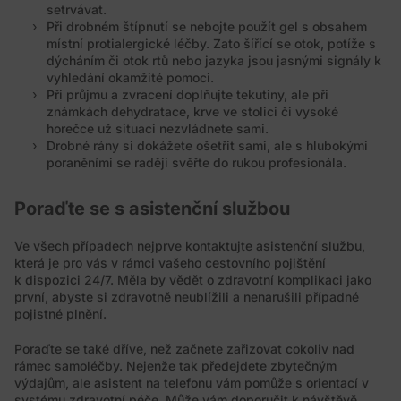
setrvávat.
Při drobném štípnutí se nebojte použít gel s obsahem
místní protialergické léčby. Zato šířící se otok, potíže s
dýcháním či otok rtů nebo jazyka jsou jasnými signály k
vyhledání okamžité pomoci.
Při průjmu a zvracení doplňujte tekutiny, ale při
známkách dehydratace, krve ve stolici či vysoké
horečce už situaci nezvládnete sami.
Drobné rány si dokážete ošetřit sami, ale s hlubokými
poraněními se raději svěřte do rukou profesionála.
Poraďte se s asistenční službou
Ve všech případech nejprve kontaktujte asistenční službu,
která je pro vás v rámci vašeho cestovního pojištění
k dispozici 24/7. Měla by vědět o zdravotní komplikaci jako
první, abyste si zdravotně neublížili a nenarušili případné
pojistné plnění.
Poraďte se také dříve, než začnete zařizovat cokoliv nad
rámec samoléčby. Nejenže tak předejdete zbytečným
výdajům, ale asistent na telefonu vám pomůže s orientací v
systému zdravotní péče. Může vám doporučit k návštěvě