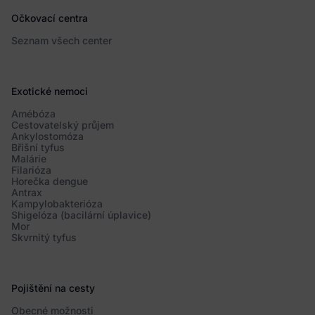
Očkovací centra
Seznam všech center
Exotické nemoci
Amébóza
Cestovatelský průjem
Ankylostomóza
Břišní tyfus
Malárie
Filarióza
Horečka dengue
Antrax
Kampylobakterióza
Shigelóza (bacilární úplavice)
Mor
Skvrnitý tyfus
Pojištění na cesty
Obecné možnosti