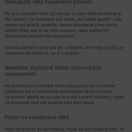
Nekupujte léky nejasného původu
Na první pohled může být úlevou, že jste obtížně dostupný
lék sehnali i za hranicemi své země, ale buďte opatrní. Léky
mohou být prošlé, padělky, mohou obsahovat jinou dávku
účinné látky, než je na nich uvedeno, nebo mohou být
skladované nesprávným způsobem.
Léčivé přípravky pořizujte jen v lékárně, kde máte jistotu, že
dostanete skutečně to, co si kupujete.
Neměňte zbytečně léčbu chronických
onemocnění
Na dovolené si rozhodně nedávejte pauzu od své běžné
medikace ani si samovolně nezdvojujte dávku po jejím
vynechání. Mohlo by se vám to krutě vymstít obtížemi, které
za hranicemi není tak snadné řešit jako doma.
Pozor na kombinace léků
Když se pustíte do samoléčby, může se vám snadno stát, že