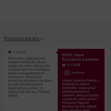
Poradna lékaře
3.5.2026
MUDr. Hana
Dobrý den, ráda bych se
Ševčíková a kolektiv
zeptala na aktuální situaci
3.5.2026
týkající se rizika nákazy Zika
v oblasti Sao Vicente/Santo
Antao na Kapverdských
ostrovech. Plánujeme
Výskyt horečky Zika je v
početí po dovolené, tak jestli
posledních letech
by bylo vhodné počkat
minimální, doporučuji
doporučenou dobu - 6
běžná preventivní
měsíců po návratu. Předem
opatření, tedy používání
děkuji.
repelentů, které zmírní
frekvenci štípnutí
komáry. Do této oblasti
jsou vhodná i další