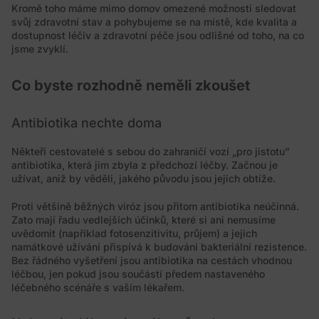
Kromě toho máme mimo domov omezené možnosti sledovat
svůj zdravotní stav a pohybujeme se na místě, kde kvalita a
dostupnost léčiv a zdravotní péče jsou odlišné od toho, na co
jsme zvyklí.
Co byste rozhodně neměli zkoušet
Antibiotika nechte doma
Někteří cestovatelé s sebou do zahraničí vozí „pro jistotu”
antibiotika, která jim zbyla z předchozí léčby. Začnou je
užívat, aniž by věděli, jakého původu jsou jejich obtíže.
Proti většině běžných viróz jsou přitom antibiotika neúčinná.
Zato mají řadu vedlejších účinků, které si ani nemusíme
uvědomit (například fotosenzitivitu, průjem) a jejich
namátkové užívání přispívá k budování bakteriální rezistence.
Bez řádného vyšetření jsou antibiotika na cestách vhodnou
léčbou, jen pokud jsou součástí předem nastaveného
léčebného scénáře s vaším lékařem.