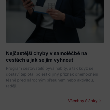
Nejčastější chyby v samoléčbě na
cestách a jak se jim vyhnout
Program cestovatelů bývá nabitý, a tak když se
dostaví teplota, bolest či jiný příznak onemocnění
těsně před náročným přesunem nebo aktivitou,
raději...
Všechny články
→