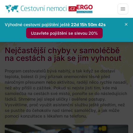
Výhodné cestovní pojištění ještě
22d 15h 50m 41s
Uzavřete pojištění se slevou 20%
Nejčastější chyby v samoléčbě
na cestách a jak se jim vyhnout
Program cestovatelů bývá nabitý, a tak když se dostaví
teplota, bolest či jiný příznak onemocnění těsně před
náročným přesunem nebo aktivitou, raději něco rychle nasadí,
než aby přišli o zážitek. Pokud si nejste jisti tím, kde má
samoléčba na cestách své místo, ponořte se do následujících
řádků. Shrneme její slepé uličky i ověřené postupy.
Vysvětlíme, proč využít asistenční službu ještě předtím, než
se pustíte do čehokoliv nad rámec samoléčby, a jak může
pomoci konzultace s lékařem na telefonu.