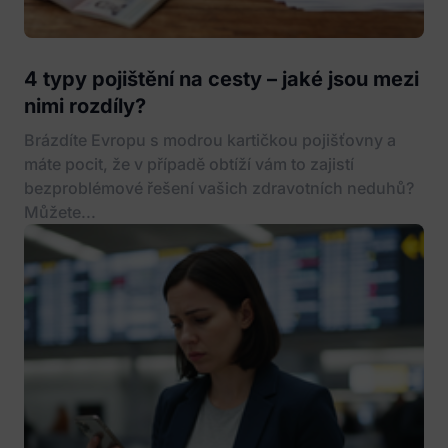
4 typy pojištění na cesty – jaké jsou mezi
nimi rozdíly?
Brázdíte Evropu s modrou kartičkou pojišťovny a
máte pocit, že v případě obtíží vám to zajistí
bezproblémové řešení vašich zdravotních neduhů?
Můžete...