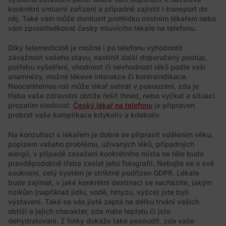
konkrétní smluvní zařízení a případně zajistit i transport do
něj. Také vám může domluvit prohlídku místním lékařem nebo
vám zprostředkovat česky mluvícího lékaře na telefonu.
Díky telemedicíně je možné i po telefonu vyhodnotit
závažnost vašeho stavu, nastínit další doporučený postup,
potřebu vyšetření, vhodnost či nevhodnost léků podle vaší
anamnézy, možné lékové interakce či kontraindikace.
Neocenitelnou roli může lékař sehrát v posouzení, zda je
třeba vaše zdravotní obtíže řešit ihned, nebo vyčkat a situaci
prozatím sledovat.
Český lékař na telefonu
je připraven
probrat vaše komplikace kdykoliv a kdekoliv.
Na konzultaci s lékařem je dobré se připravit sdělením věku,
popisem vašeho problému, užívaných léků, případných
alergií, v případě zasažení konkrétního místa na těle bude
pravděpodobně třeba zaslat jeho fotografii. Nebojte se o své
soukromí, celý systém je striktně podřízen GDPR. Lékaře
bude zajímat, v jaké konkrétní destinaci se nacházíte, jakým
rizikům (například jídlu, vodě, hmyzu, výšce) jste byli
vystaveni. Také se vás jistě zeptá na délku trvání vašich
obtíží a jejich charakter, zda máte teplotu či jste
dehydratovaní. Z fotky dokáže také posoudit, zda vaše