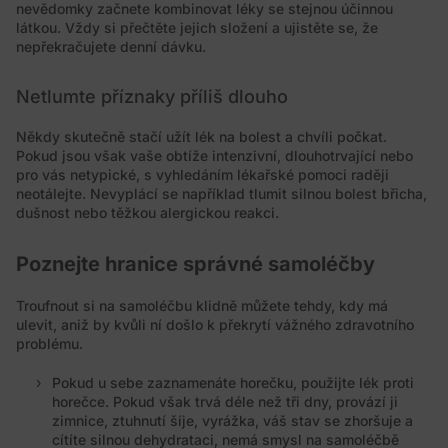
nevědomky začnete kombinovat léky se stejnou účinnou
látkou. Vždy si přečtěte jejich složení a ujistěte se, že
nepřekračujete denní dávku.
Netlumte příznaky příliš dlouho
Někdy skutečně stačí užít lék na bolest a chvíli počkat.
Pokud jsou však vaše obtíže intenzivní, dlouhotrvající nebo
pro vás netypické, s vyhledáním lékařské pomoci raději
neotálejte. Nevyplácí se například tlumit silnou bolest břicha,
dušnost nebo těžkou alergickou reakci.
Poznejte hranice správné samoléčby
Troufnout si na samoléčbu klidně můžete tehdy, kdy má
ulevit, aniž by kvůli ní došlo k překrytí vážného zdravotního
problému.
Pokud u sebe zaznamenáte horečku, použijte lék proti
horečce. Pokud však trvá déle než tři dny, provází ji
zimnice, ztuhnutí šíje, vyrážka, váš stav se zhoršuje a
cítíte silnou dehydrataci, nemá smysl na samoléčbě