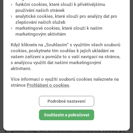
funkční cookies, které slouží k přívětivějšímu
používání našich stránek
analytické cookies, které slouží pro analýzy dat pro
zlepšování našich služeb
marketingové cookies, které slouží k našim
marketingovým aktivitám
Když kliknete na „Souhlasím“ s využitím všech souborů
cookies, poskytnete tím souhlas k jejich ukládání ve
Uzavřete výhodné
vašem zařízení a pomůže to s vaší navigací na stránce,
s analýzou využití dat našimi marketingovými
cestovní pojištění (se
aktivitami.
slevou 20%)
Více informací o využití souborů cookies naleznete na
stránce
Prohlášení o cookies
.
Ať už cestujete jakkoliv daleko, asistenční
Podrobné nastavení
služba ERGO Cestovní je Vám vždy nablízku.
Jejich cestovní pojištění pomůže při úrazu,
Souhlasím a pokračovat
nemoci, krádeži, ztrátě zavazadel a řadě jiných
případů. Mají síť smluvních nemocnic všude po