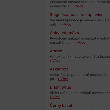
Původcem onemocnění jsou parazitič
pomnožují v...
› Více
Shigelóza (bacilární úplavice)
Bacilární úplavice je onemocnění zp
patří...
› Více
Ankylostomóza
Původcem nákazy je parazit měchovec
parazitárních...
› Více
Antrax
Antrax, uhlák nebo také sněť slezinn
› Více
Askarióza
Askarióza je parazitární onemocněn
po...
› Více
Břišní tyfus
Břišní tyfus je bakteriální onemocně
› Více
Černý kašel