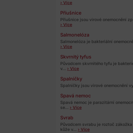
› Více
Příušnice
Příušnice jsou virové onemocnění zp
› Více
Salmonelóza
Salmonelóza je bakteriální onemocně
› Více
Skvrnitý tyfus
Původcem skvrnitého tyfu je bakteri
v...
› Více
Spalničky
Spalničky jsou virové onemocnění vy
Spavá nemoc
Spavá nemoc je parazitární onemoc
se...
› Více
Svrab
Původcem svrabu je roztoč zákožka 
kůže v...
› Více