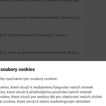
vyvolané prvokem Giardia intestinalis. Nákaza se...
y B. Zdrojem nákazy je nemocný s akutní i
 C. Virus se přenáší skrze krevní řečiště. Riziko...
soubory cookies
 D. Ten pro svůj přenos a množení potřebuje již...
žby využíváme tyto soubory cookies:
okies, které slouží k nezbytnému fungování našich stránek
í způsobené virem dengue. Označení pochází ze...
ies, které slouží k přívětivějšímu používání našich stránek
ookies, které slouží pro analýzy dat pro zlepšování našich služeb
 cookies, které slouží k našim marketingovým aktivitám
ocnění vyvolané bakteriemi rodu Campylobacter...