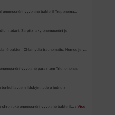
ální onemocnění vyvolané bakterií Treponema...
dium tetani. Za příznaky onemocnění je
lané bakterií Chlamydia trachomatis. Nemoc je v...
 onemocnění vyvolané parazitem Trichomonas
 tenkohlavcem lidským. Jde o jedno z
é chronické onemocnění vyvolané bakterií...
› Více