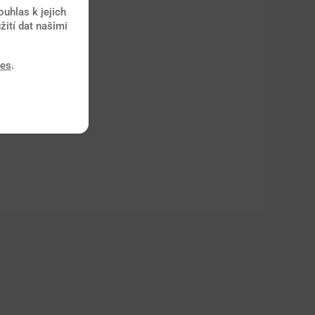
uhlas k jejich
žití dat našimi
ies
.