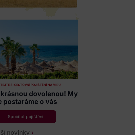
TEJTE SI CESTOVNÍ POJIŠTĚNÍ NA MÍRU
si krásnou dovolenou! My
e postaráme o vás
Spočítat pojištění
ší novinky