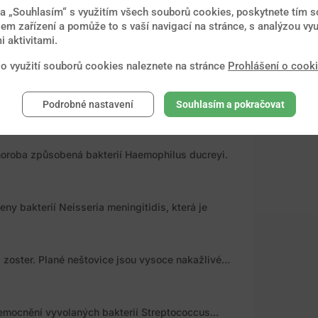
na „Souhlasím“ s využitím všech souborů cookies, poskytnete tím so
em zařízení a pomůže to s vaší navigací na stránce, s analýzou vyu
 aktivitami.
působené bakterií Neisseria gonorrhoeae, která
 o využití souborů cookies naleznete na stránce
Prohlášení o cook
irus krymsko-konžské krvácivé horečky.
Podrobné nastavení
Souhlasím a pokračovat
oroba způsobená bakterií Haemophilus ducreyi.
y bakterií Neisseria meningitidis, která je
zoster. Plané neštovice jsou vysoce nakažlivé...
emocnění vyvolaných bakterií Streptococcus...