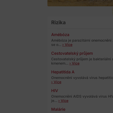
Rizika
Amébóza
Amébóza je parazitární onemocnění
se o...
› Více
Cestovatelský průjem
Cestovatelský průjem je bakteriáln
kmenem...
› Více
Hepatitida A
Onemocnění vyvolává virus hepatitidy
› Více
HIV
Onemocnění AIDS vyvolává virus HIV.
je...
› Více
Malárie