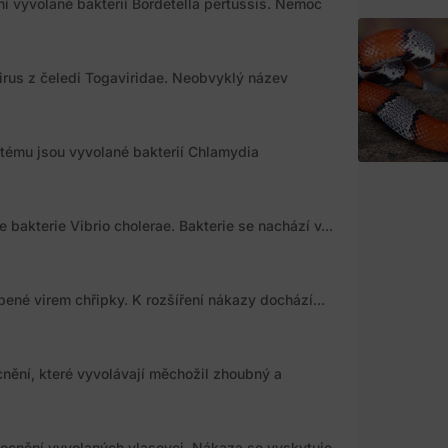
ní vyvolané bakterií Bordetella pertussis. Nemoc
rus z čeledi Togaviridae. Neobvyklý název
tému jsou vyvolané bakterií Chlamydia
akterie Vibrio cholerae. Bakterie se nachází v...
ené virem chřipky. K rozšíření nákazy dochází...
nění, které vyvolávají měchožil zhoubný a
mocnění vyvolaných vlasovci. Nákaza se vyskytuje