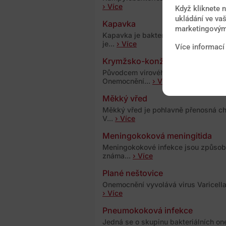
› Více
Když kliknete 
ukládání ve vaš
Kapavka
marketingovými
Kapavka je bakteriální onemocnění z
je...
› Více
Více informací
Krymžsko-konžská horečka
Původcem virového onemocnění je v
Onemocnění...
› Více
Měkký vřed
Měkký vřed je pohlavně přenosná ch
V...
› Více
Meningokoková meningitida
Meningokokové infekce jsou způsoben
známa...
› Více
Plané neštovice
Onemocnění vyvolává virus Varicella 
› Více
Pneumokoková infekce
Jedná se o skupinu bakteriálních on