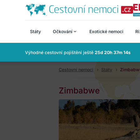
Státy
Očkování
Exotické nemoci
Ri
Výhodné cestovní pojištění ještě
25d 20h 37m 13s
Cestovní nemoci
Státy
Zimbabw
Zimbabwe