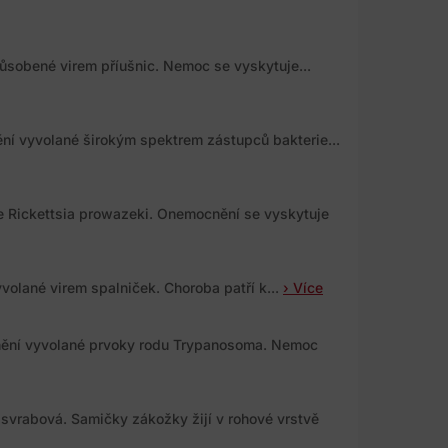
ůsobené virem příušnic. Nemoc se vyskytuje...
ní vyvolané širokým spektrem zástupců bakterie...
e Rickettsia prowazeki. Onemocnění se vyskytuje
volané virem spalniček. Choroba patří k...
› Více
nění vyvolané prvoky rodu Trypanosoma. Nemoc
svrabová. Samičky zákožky žijí v rohové vrstvě