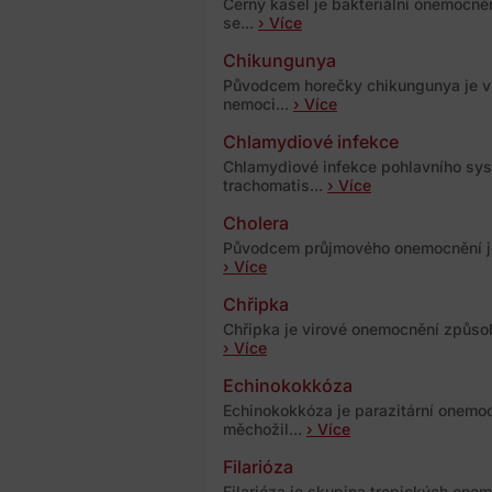
Černý kašel je bakteriální onemocně
se...
› Více
Chikungunya
Původcem horečky chikungunya je vi
nemoci...
› Více
Chlamydiové infekce
Chlamydiové infekce pohlavního sys
trachomatis...
› Více
Cholera
Původcem průjmového onemocnění je b
› Více
Chřipka
Chřipka je virové onemocnění způsob
› Více
Echinokokkóza
Echinokokkóza je parazitární onemoc
měchožil...
› Více
Filarióza
Filarióza je skupina tropických one