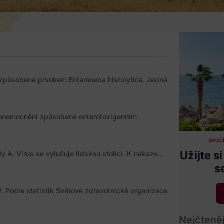
 způsobené prvokem Entamoeba histolytica. Jedná
í onemocnění způsobené enterotoxigenním
SPOČÍ
Užijte 
 A. Virus se vylučuje lidskou stolicí. K nákaze...
s
 Podle statistik Světové zdravotnické organizace
Nejčteněj