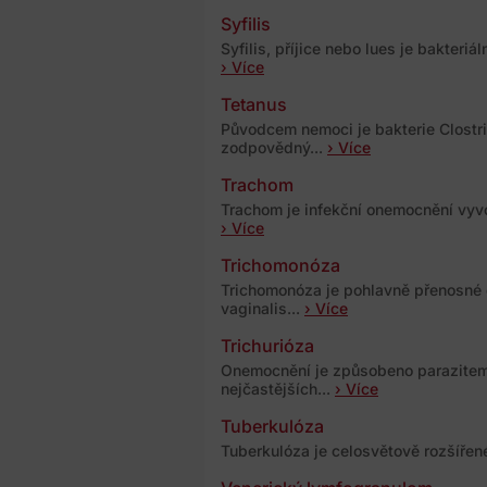
Syfilis
Syfilis, příjice nebo lues je bakteri
› Více
Tetanus
Původcem nemoci je bakterie Clostri
zodpovědný...
› Více
Trachom
Trachom je infekční onemocnění vyvo
› Více
Trichomonóza
Trichomonóza je pohlavně přenosné
vaginalis...
› Více
Trichurióza
Onemocnění je způsobeno parazitem
nejčastějších...
› Více
Tuberkulóza
Tuberkulóza je celosvětově rozšířen