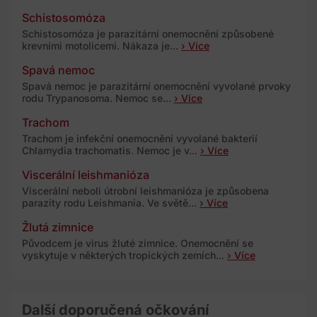
Schistosomóza
Schistosomóza je parazitární onemocnění způsobené
krevními motolicemi. Nákaza je...
› Více
Spavá nemoc
Spavá nemoc je parazitární onemocnění vyvolané prvoky
rodu Trypanosoma. Nemoc se...
› Více
Trachom
Trachom je infekční onemocnění vyvolané bakterií
Chlamydia trachomatis. Nemoc je v...
› Více
Viscerální leishmanióza
Viscerální neboli útrobní leishmanióza je způsobena
parazity rodu Leishmania. Ve světě...
› Více
Žlutá zimnice
Původcem je virus žluté zimnice. Onemocnění se
vyskytuje v některých tropických zemích...
› Více
Další doporučená očkování