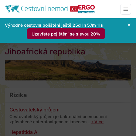
Výhodné cestovní pojištění ještě
25d 1h 57m 10s
Uzavřete pojištění se slevou 20%
Jihoafrická republika
Rizika
Cestovatelský průjem
Cestovatelský průjem je bakteriální onemocnění
způsobené enterotoxigenním kmenem...
› Více
Hepatitida A