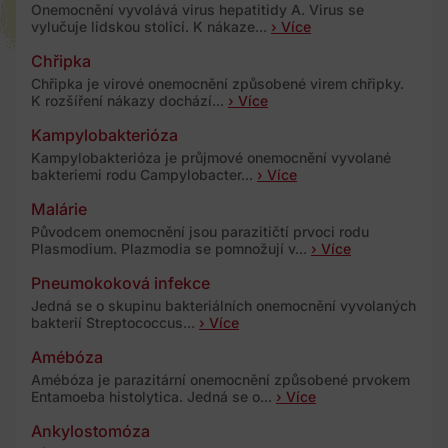
Onemocnění vyvolává virus hepatitidy A. Virus se
vylučuje lidskou stolicí. K nákaze...
› Více
Chřipka
Chřipka je virové onemocnění způsobené virem chřipky.
K rozšíření nákazy dochází...
› Více
Kampylobakterióza
Kampylobakterióza je průjmové onemocnění vyvolané
bakteriemi rodu Campylobacter...
› Více
Malárie
Původcem onemocnění jsou parazitičtí prvoci rodu
Plasmodium. Plazmodia se pomnožují v...
› Více
Pneumokoková infekce
Jedná se o skupinu bakteriálních onemocnění vyvolaných
bakterií Streptococcus...
› Více
Amébóza
Amébóza je parazitární onemocnění způsobené prvokem
Entamoeba histolytica. Jedná se o...
› Více
Ankylostomóza