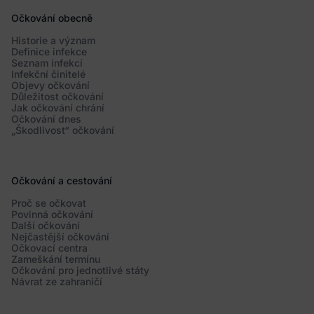
Očkování obecně
Historie a význam
Definice infekce
Seznam infekcí
Infekční činitelé
Objevy očkování
Důležitost očkování
Jak očkování chrání
Očkování dnes
„Škodlivost“ očkování
Očkování a cestování
Proč se očkovat
Povinná očkování
Další očkování
Nejčastější očkování
Očkovací centra
Zameškání termínu
Očkování pro jednotlivé státy
Návrat ze zahraničí