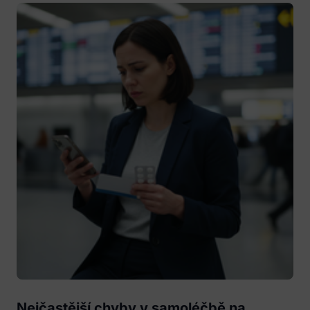
Nejčastější chyby v samoléčbě na