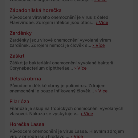
Západonilská horečka
Původcem virového onemocnění je virus z čeledi
Flaviviridae. Zdrojem infekce jsou ptáci...
› Více
Zarděnky
Zarděnky jsou virové onemocnění vyvolané virem
zarděnek. Zdrojem nemoci je člověk s...
› Více
Záškrt
Záškrt je bakteriální onemocnění vyvolané bakterií
Corynebacterium diphtheriae...
› Více
Dětská obrna
Původcem dětské obrny je poliovirus. Zdrojem
onemocnění je pouze infikovaný člověk...
› Více
Filarióza
Filarióza je skupina tropických onemocnění vyvolaných
vlasovci. Nákaza se vyskytuje v...
› Více
Horečka Lassa
Původcem onemocnění je virus Lassa. Hlavním zdrojem
viru v přírodě jsou hlodavci...
› Více