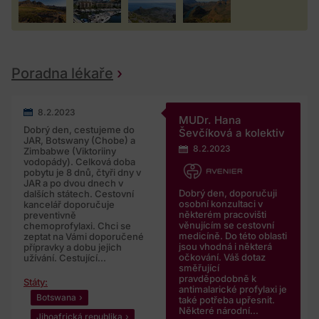
Poradna lékaře
8.2.2023
MUDr. Hana
Dobrý den, cestujeme do
Ševčíková a kolektiv
JAR, Botswany (Chobe) a
8.2.2023
Zimbabwe (Viktoriiny
vodopády). Celková doba
pobytu je 8 dnů, čtyři dny v
JAR a po dvou dnech v
Dobrý den, doporučuji
dalších státech. Cestovní
osobní konzultaci v
kancelář doporučuje
některém pracovišti
preventivně
věnujícím se cestovní
chemoprofylaxi. Chci se
medicíně. Do této oblasti
zeptat na Vámi doporučené
jsou vhodná i některá
přípravky a dobu jejich
očkování. Váš dotaz
užívání. Cestující...
směřující
pravděpodobně k
Státy:
antimalarické profylaxi je
Botswana
také potřeba upřesnit.
Některé národní...
Jihoafrická republika