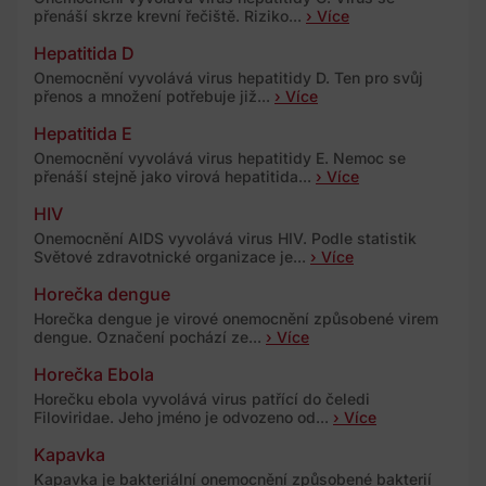
přenáší skrze krevní řečiště. Riziko...
› Více
Hepatitida D
Onemocnění vyvolává virus hepatitidy D. Ten pro svůj
přenos a množení potřebuje již...
› Více
Hepatitida E
Onemocnění vyvolává virus hepatitidy E. Nemoc se
přenáší stejně jako virová hepatitida...
› Více
HIV
Onemocnění AIDS vyvolává virus HIV. Podle statistik
Světové zdravotnické organizace je...
› Více
Horečka dengue
Horečka dengue je virové onemocnění způsobené virem
dengue. Označení pochází ze...
› Více
Horečka Ebola
Horečku ebola vyvolává virus patřící do čeledi
Filoviridae. Jeho jméno je odvozeno od...
› Více
Kapavka
Kapavka je bakteriální onemocnění způsobené bakterií