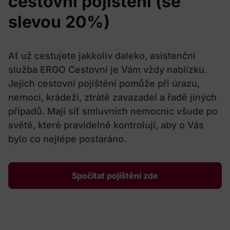
cestovní pojištění (se
slevou 20%)
Ať už cestujete jakkoliv daleko, asistenční
služba ERGO Cestovní je Vám vždy nablízku.
Jejich cestovní pojištění pomůže při úrazu,
nemoci, krádeži, ztrátě zavazadel a řadě jiných
případů. Mají síť smluvních nemocnic všude po
světě, které pravidelně kontrolují, aby o Vás
bylo co nejlépe postaráno.
Spočítat pojištění zde