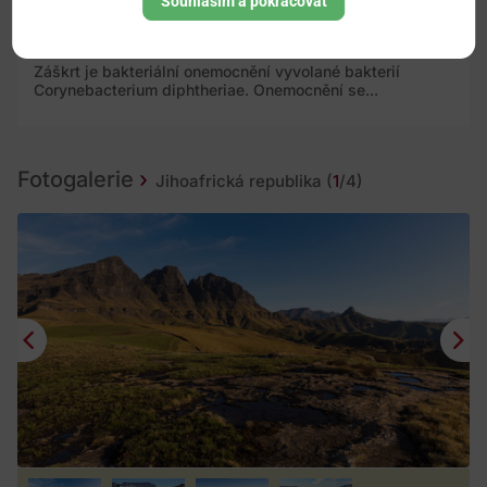
Souhlasím a pokračovat
zarděnek. Zdrojem nemoci je člověk s viditelnými...
Záškrt
Záškrt je bakteriální onemocnění vyvolané bakterií
Corynebacterium diphtheriae. Onemocnění se...
Fotogalerie
Jihoafrická republika
(
1
/4)