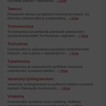
vyvolané bakterií Treponema...
› Více
Tetanus
Původcem nemoci je bakterie Clostridium tetani. Za
příznaky onemocnění je zodpovědný...
› Více
Trichomonóza
Trichomonóza je pohlavně přenosné onemocnění
vyvolané parazitem Trichomonas vaginalis...
› Více
Trichurióza
Onemocnění je způsobeno parazitem tenkohlavcem
lidským. Jde o jedno z nejčastějších...
› Více
Tuberkulóza
Tuberkulóza je celosvětově rozšířené chronické
onemocnění vyvolané bakterií...
› Více
Venerický lymfogranulom
Venerický lymfogranulom je pohlavní infekce vyvolaná
bakterií Chlamydia trachomatis...
› Více
Vzteklina
Onemocnění vyvolává virus vztekliny. Světová
zdravotnická organizace ročně eviduje...
› Více