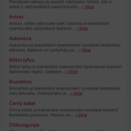
Původcem nákazy je parazit měchovec lidský. Jde o
jednu z nejčastějších parazitárních...
› Více
Antrax
Antrax, uhlák nebo také sněť slezinná je bakteriální
onemocnění způsobené bakterií...
› Více
Askarióza
Askarióza je parazitární onemocnění vyvolané škrkavkou
dětskou. Nákaza se vyskytuje po...
› Více
Břišní tyfus
Břišní tyfus je bakteriální onemocnění způsobené bakterií
Salmonella typhii. Zdrojem...
› Více
Brucelóza
Brucelóza je bakteriální onemocnění vyvolané bakteriemi
rodu Brucella. Onemocnění je...
› Více
Černý kašel
Černý kašel je bakteriální onemocnění vyvolané bakterií
Bordetella pertussis. Nemoc se...
› Více
Chikungunya