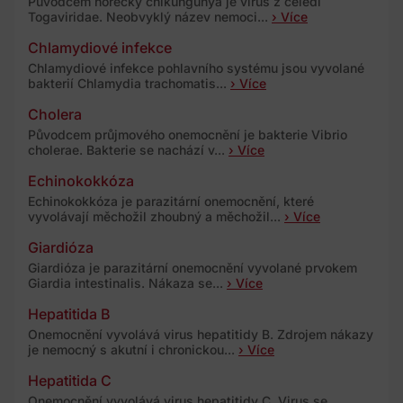
Původcem horečky chikungunya je virus z čeledi
Togaviridae. Neobvyklý název nemoci...
› Více
Chlamydiové infekce
Chlamydiové infekce pohlavního systému jsou vyvolané
bakterií Chlamydia trachomatis...
› Více
Cholera
Původcem průjmového onemocnění je bakterie Vibrio
cholerae. Bakterie se nachází v...
› Více
Echinokokkóza
Echinokokkóza je parazitární onemocnění, které
vyvolávají měchožil zhoubný a měchožil...
› Více
Giardióza
Giardióza je parazitární onemocnění vyvolané prvokem
Giardia intestinalis. Nákaza se...
› Více
Hepatitida B
Onemocnění vyvolává virus hepatitidy B. Zdrojem nákazy
je nemocný s akutní i chronickou...
› Více
Hepatitida C
Onemocnění vyvolává virus hepatitidy C. Virus se