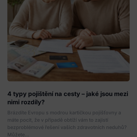
4 typy pojištění na cesty – jaké jsou mezi
nimi rozdíly?
Brázdíte Evropu s modrou kartičkou pojišťovny a
máte pocit, že v případě obtíží vám to zajistí
bezproblémové řešení vašich zdravotních neduhů?
Můžete...