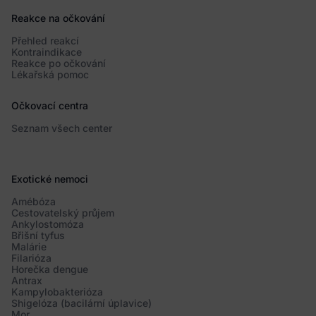
Reakce na očkování
Přehled reakcí
Kontraindikace
Reakce po očkování
Lékařská pomoc
Očkovací centra
Seznam všech center
Exotické nemoci
Amébóza
Cestovatelský průjem
Ankylostomóza
Břišní tyfus
Malárie
Filarióza
Horečka dengue
Antrax
Kampylobakterióza
Shigelóza (bacilární úplavice)
Mor