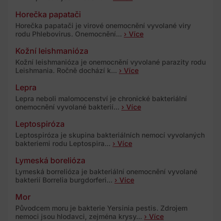
Horečka papatači
Horečka papatači je virové onemocnění vyvolané viry
rodu Phlebovirus. Onemocnění...
› Více
Kožní leishmanióza
Kožní leishmanióza je onemocnění vyvolané parazity rodu
Leishmania. Ročně dochází k...
› Více
Lepra
Lepra neboli malomocenství je chronické bakteriální
onemocnění vyvolané bakterií...
› Více
Leptospiróza
Leptospiróza je skupina bakteriálních nemocí vyvolaných
bakteriemi rodu Leptospira...
› Více
Lymeská borelióza
Lymeská borrelióza je bakteriální onemocnění vyvolané
bakterií Borrelia burgdorferi...
› Více
Mor
Původcem moru je bakterie Yersinia pestis. Zdrojem
nemoci jsou hlodavci, zejména krysy...
› Více