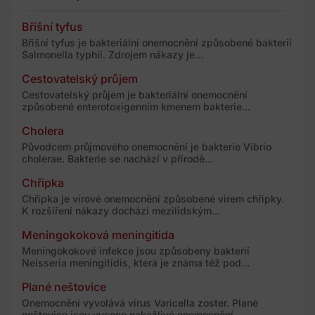
Břišní tyfus
Břišní tyfus je bakteriální onemocnění způsobené bakterií
Salmonella typhii. Zdrojem nákazy je...
Cestovatelský průjem
Cestovatelský průjem je bakteriální onemocnění
způsobené enterotoxigenním kmenem bakterie...
Cholera
Původcem průjmového onemocnění je bakterie Vibrio
cholerae. Bakterie se nachází v přírodě...
Chřipka
Chřipka je virové onemocnění způsobené virem chřipky.
K rozšíření nákazy dochází mezilidským...
Meningokoková meningitida
Meningokokové infekce jsou způsobeny bakterií
Neisseria meningitidis, která je známa též pod...
Plané neštovice
Onemocnění vyvolává virus Varicella zoster. Plané
neštovice jsou vysoce nakažlivé onemocnění...