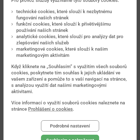
Pro provoz služby využíváme tyto soubory cookies:
je nemocný s akutní i chronickou infekcí...
technické cookies, které slouží k nezbytnému
Hepatitida D
fungování našich stránek
Onemocnění vyvolává virus hepatitidy D. Ten pro svůj
funkční cookies, které slouží k přívětivějšímu
přenos a množení potřebuje již vzniklou...
používání našich stránek
analytické cookies, které slouží pro analýzy dat pro
Příušnice
zlepšování našich služeb
Příušnice jsou virové onemocnění způsobené virem
marketingové cookies, které slouží k našim
příušnic. Nemoc se vyskytuje celosvětově...
marketingovým aktivitám
Spalničky
Když kliknete na „Souhlasím“ s využitím všech souborů
Spalničky jsou virové onemocnění vyvolané virem
cookies, poskytnete tím souhlas k jejich ukládání ve
spalniček. Choroba patří k nejnakažlivějším...
vašem zařízení a pomůže to s vaší navigací na stránce,
Tetanus
s analýzou využití dat našimi marketingovými
Původcem nemoci je bakterie Clostridium tetani. Za
aktivitami.
příznaky onemocnění je zodpovědný toxin...
Více informací o využití souborů cookies naleznete na
Tuberkulóza
stránce
Prohlášení o cookies
.
Tuberkulóza je celosvětově rozšířené chronické
onemocnění vyvolané bakterií Mycobacterium...
Podrobné nastavení
Zarděnky
Zarděnky jsou virové onemocnění vyvolané virem