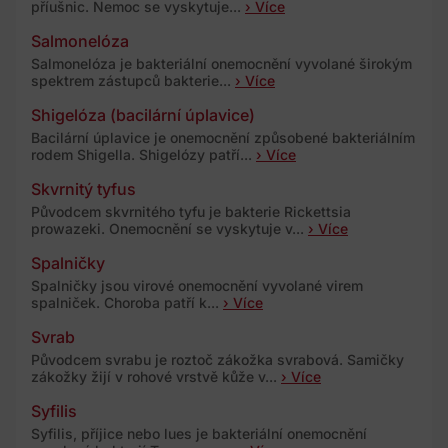
příušnic. Nemoc se vyskytuje...
› Více
Salmonelóza
Salmonelóza je bakteriální onemocnění vyvolané širokým
spektrem zástupců bakterie...
› Více
Shigelóza (bacilární úplavice)
Bacilární úplavice je onemocnění způsobené bakteriálním
rodem Shigella. Shigelózy patří...
› Více
Skvrnitý tyfus
Původcem skvrnitého tyfu je bakterie Rickettsia
prowazeki. Onemocnění se vyskytuje v...
› Více
Spalničky
Spalničky jsou virové onemocnění vyvolané virem
spalniček. Choroba patří k...
› Více
Svrab
Původcem svrabu je roztoč zákožka svrabová. Samičky
zákožky žijí v rohové vrstvě kůže v...
› Více
Syfilis
Syfilis, příjice nebo lues je bakteriální onemocnění