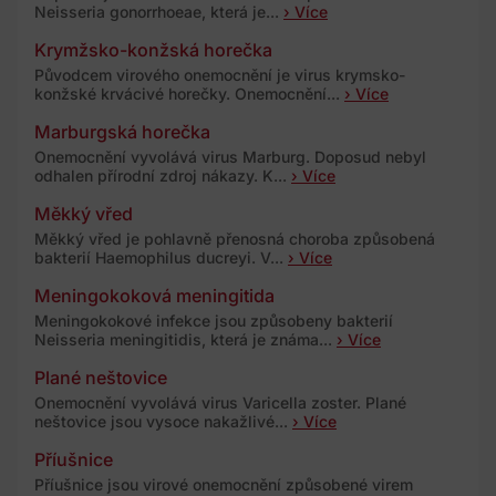
Neisseria gonorrhoeae, která je...
› Více
Krymžsko-konžská horečka
Původcem virového onemocnění je virus krymsko-
konžské krvácivé horečky. Onemocnění...
› Více
Marburgská horečka
Onemocnění vyvolává virus Marburg. Doposud nebyl
odhalen přírodní zdroj nákazy. K...
› Více
Měkký vřed
Měkký vřed je pohlavně přenosná choroba způsobená
bakterií Haemophilus ducreyi. V...
› Více
Meningokoková meningitida
Meningokokové infekce jsou způsobeny bakterií
Neisseria meningitidis, která je známa...
› Více
Plané neštovice
Onemocnění vyvolává virus Varicella zoster. Plané
neštovice jsou vysoce nakažlivé...
› Více
Příušnice
Příušnice jsou virové onemocnění způsobené virem