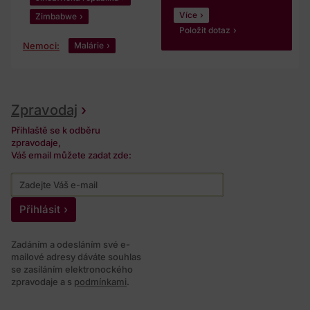
Více
Zimbabwe
Položit dotaz
Nemoci:
Malárie
Zpravodaj
Přihlaště se k odběru
zpravodaje,
Váš email můžete zadat zde:
Přihlásit
Zadáním a odesláním své e-
mailové adresy dáváte souhlas
se zasíláním elektronockého
zpravodaje a s
podmínkami
.