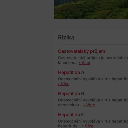
Rizika
Cestovatelský průjem
Cestovatelský průjem je bakteriáln
kmenem...
› Více
Hepatitida A
Onemocnění vyvolává virus hepatitidy
› Více
Hepatitida B
Onemocnění vyvolává virus hepatitid
chronickou...
› Více
Hepatitida E
Onemocnění vyvolává virus hepatitid
hepatitida...
› Více