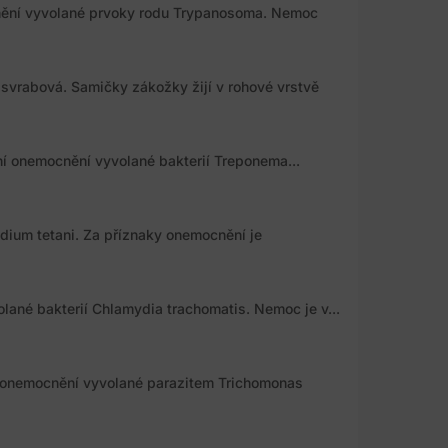
nění vyvolané prvoky rodu Trypanosoma. Nemoc
svrabová. Samičky zákožky žijí v rohové vrstvě
ální onemocnění vyvolané bakterií Treponema...
dium tetani. Za příznaky onemocnění je
lané bakterií Chlamydia trachomatis. Nemoc je v...
 onemocnění vyvolané parazitem Trichomonas