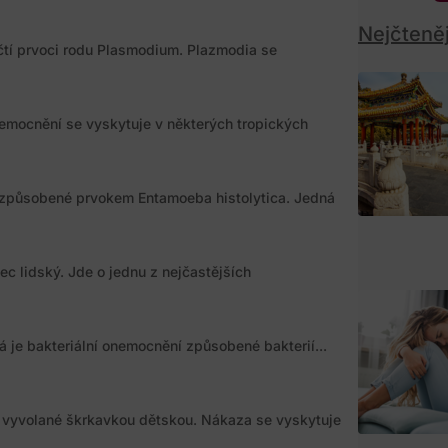
Nejčteněj
tí prvoci rodu Plasmodium. Plazmodia se
emocnění se vyskytuje v některých tropických
 způsobené prvokem Entamoeba histolytica. Jedná
 lidský. Jde o jednu z nejčastějších
á je bakteriální onemocnění způsobené bakterií...
í vyvolané škrkavkou dětskou. Nákaza se vyskytuje