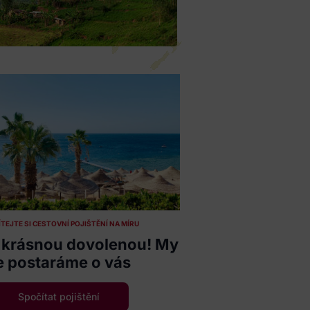
TEJTE SI CESTOVNÍ POJIŠTĚNÍ NA MÍRU
si krásnou dovolenou! My
e postaráme o vás
Spočítat pojištění