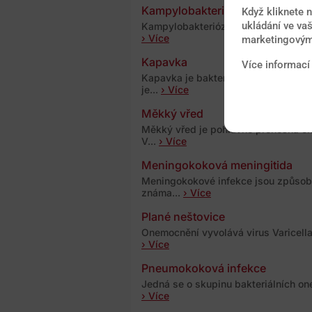
Kampylobakterióza
Když kliknete 
ukládání ve vaš
Kampylobakterióza je průjmové onem
› Více
marketingovými
Kapavka
Více informací
Kapavka je bakteriální onemocnění z
je...
› Více
Měkký vřed
Měkký vřed je pohlavně přenosná ch
V...
› Více
Meningokoková meningitida
Meningokokové infekce jsou způsoben
známa...
› Více
Plané neštovice
Onemocnění vyvolává virus Varicella 
› Více
Pneumokoková infekce
Jedná se o skupinu bakteriálních on
› Více