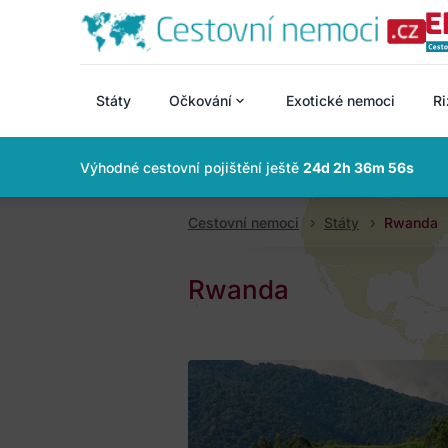
Státy
Očkování
Exotické nemoci
Ri
Výhodné cestovní pojištění ještě
24d 2h 36m 55s
Cestovní nemoci
Státy
Rwanda
Rwanda