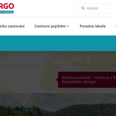
zika cestování
Cestovní pojištění
Poradna lékaře
Riziková oblast - Hranice s
Republikou Kongo