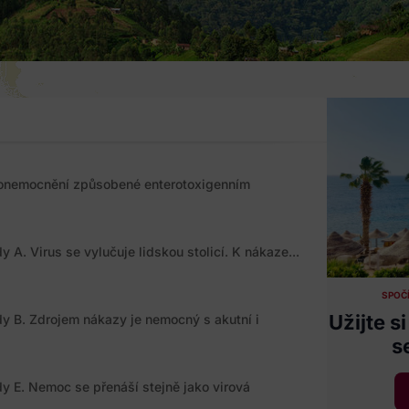
í onemocnění způsobené enterotoxigenním
 A. Virus se vylučuje lidskou stolicí. K nákaze...
SPOČÍ
Užijte 
y B. Zdrojem nákazy je nemocný s akutní i
s
y E. Nemoc se přenáší stejně jako virová