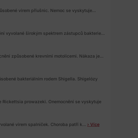
ůsobené virem příušnic. Nemoc se vyskytuje...
ní vyvolané širokým spektrem zástupců bakterie...
nění způsobené krevními motolicemi. Nákaza je...
ůsobené bakteriálním rodem Shigella. Shigelózy
e Rickettsia prowazeki. Onemocnění se vyskytuje
volané virem spalniček. Choroba patří k...
› Více