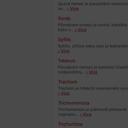
Spavá nemoc je parazitární onemoc
se...
› Více
Svrab
Původcem svrabu je roztoč zákožka 
kůže v...
› Více
Syfilis
Syfilis, příjice nebo lues je bakteri
› Více
Tetanus
Původcem nemoci je bakterie Clostri
zodpovědný...
› Více
Trachom
Trachom je infekční onemocnění vyvo
› Více
Trichomonóza
Trichomonóza je pohlavně přenosné
vaginalis...
› Více
Trichurióza