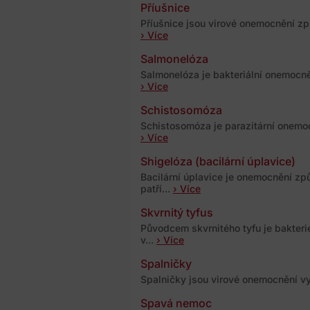
Příušnice
Příušnice jsou virové onemocnění zp
› Více
Salmonelóza
Salmonelóza je bakteriální onemocně
› Více
Schistosomóza
Schistosomóza je parazitární onemoc
› Více
Shigelóza (bacilární úplavice)
Bacilární úplavice je onemocnění zp
patří...
› Více
Skvrnitý tyfus
Původcem skvrnitého tyfu je bakteri
v...
› Více
Spalničky
Spalničky jsou virové onemocnění vy
Spavá nemoc