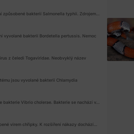
ní způsobené bakterií Salmonella typhii. Zdrojem...
ní vyvolané bakterií Bordetella pertussis. Nemoc
rus z čeledi Togaviridae. Neobvyklý název
tému jsou vyvolané bakterií Chlamydia
akterie Vibrio cholerae. Bakterie se nachází v...
ené virem chřipky. K rozšíření nákazy dochází...