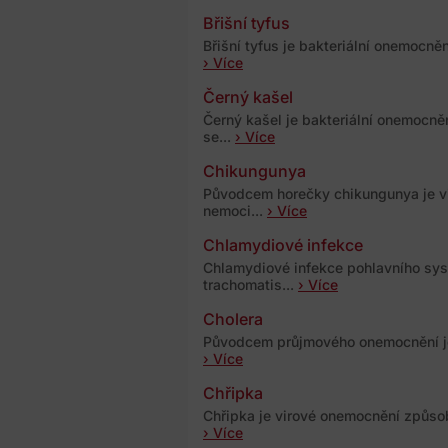
Břišní tyfus
Břišní tyfus je bakteriální onemocně
› Více
Černý kašel
Černý kašel je bakteriální onemocně
se...
› Více
Chikungunya
Původcem horečky chikungunya je vi
nemoci...
› Více
Chlamydiové infekce
Chlamydiové infekce pohlavního sys
trachomatis...
› Více
Cholera
Původcem průjmového onemocnění je b
› Více
Chřipka
Chřipka je virové onemocnění způsob
› Více