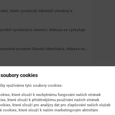
nění, které vyvolávají měchožil zhoubný a
mocnění vyvolaných vlasovci. Nákaza se vyskytuje
vyvolané prvokem Giardia intestinalis. Nákaza se...
 C. Virus se přenáší skrze krevní řečiště. Riziko...
soubory cookies
žby využíváme tyto soubory cookies:
 Podle statistik Světové zdravotnické organizace
okies, které slouží k nezbytnému fungování našich stránek
ies, které slouží k přívětivějšímu používání našich stránek
ookies, které slouží pro analýzy dat pro zlepšování našich služeb
í způsobené virem dengue. Označení pochází ze...
 cookies, které slouží k našim marketingovým aktivitám