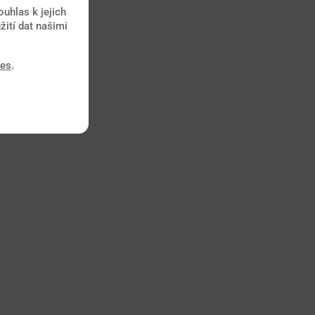
uhlas k jejich
žití dat našimi
ies
.