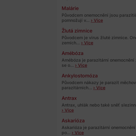
Malárie
Původcem onemocnění jsou parazitič
pomnožují v...
› Více
Žlutá zimnice
Původcem je virus žluté zimnice. On
zemích...
› Více
Amébóza
Amébóza je parazitární onemocnění
se o...
› Více
Ankylostomóza
Původcem nákazy je parazit měchovec
parazitárních...
› Více
Antrax
Antrax, uhlák nebo také sněť slezinn
› Více
Askarióza
Askarióza je parazitární onemocněn
po...
› Více