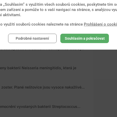
na „Souhlasím“ s využitím všech souborů cookies, poskytnete tím so
em zařízení a pomůže to s vaší navigací na stránce, s analýzou vyu
ocnění vyvolané bakteriemi rodu Campylobacter...
 aktivitami.
 o využití souborů cookies naleznete na stránce
Prohlášení o cook
působené bakterií Neisseria gonorrhoeae, která
Podrobné nastavení
Souhlasím a pokračovat
oroba způsobená bakterií Haemophilus ducreyi.
y bakterií Neisseria meningitidis, která je
zoster. Plané neštovice jsou vysoce nakažlivé...
emocnění vyvolaných bakterií Streptococcus...