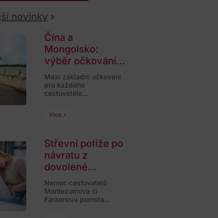
ší novinky
Čína a
Mongolsko:
výběr očkování...
Mezi základní očkování
pro každého
cestovatele...
Více
Střevní potíže po
návratu z
dovolené...
Nemoc cestovatelů
Montezumova či
Faraonova pomsta...