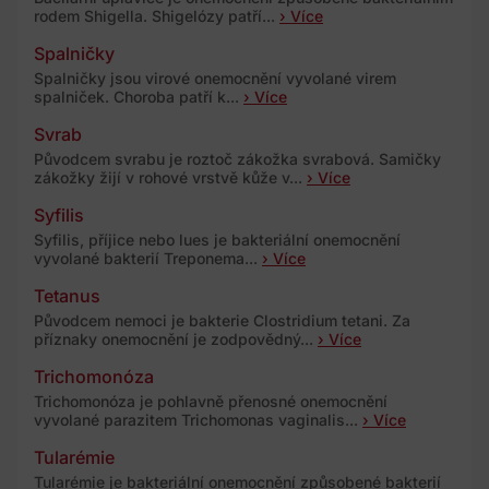
rodem Shigella. Shigelózy patří...
› Více
Spalničky
Spalničky jsou virové onemocnění vyvolané virem
spalniček. Choroba patří k...
› Více
Svrab
Původcem svrabu je roztoč zákožka svrabová. Samičky
zákožky žijí v rohové vrstvě kůže v...
› Více
Syfilis
Syfilis, příjice nebo lues je bakteriální onemocnění
vyvolané bakterií Treponema...
› Více
Tetanus
Původcem nemoci je bakterie Clostridium tetani. Za
příznaky onemocnění je zodpovědný...
› Více
Trichomonóza
Trichomonóza je pohlavně přenosné onemocnění
vyvolané parazitem Trichomonas vaginalis...
› Více
Tularémie
Tularémie je bakteriální onemocnění způsobené bakterií