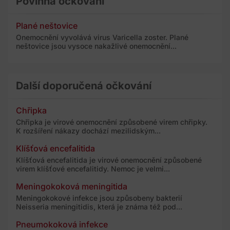
Povinná očkování
Plané neštovice
Onemocnění vyvolává virus Varicella zoster. Plané
neštovice jsou vysoce nakažlivé onemocnění...
Další doporučená očkování
Chřipka
Chřipka je virové onemocnění způsobené virem chřipky.
K rozšíření nákazy dochází mezilidským...
Klíšťová encefalitida
Klíšťová encefalitida je virové onemocnění způsobené
virem klíšťové encefalitidy. Nemoc je velmi...
Meningokoková meningitida
Meningokokové infekce jsou způsobeny bakterií
Neisseria meningitidis, která je známa též pod...
Pneumokoková infekce