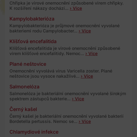
Chřipka je virové onemocnění způsobené virem chřipky.
K rozšíření nákazy dochází...
› Více
Kampylobakterióza
Kampylobakterióza je průjmové onemocnění vyvolané
bakteriemi rodu Campylobacter...
› Více
Klíšťová encefalitida
Klíšťová encefalitida je virové onemocnění způsobené
virem klíšťové encefalitidy. Nemoc...
› Více
Plané neštovice
Onemocnění vyvolává virus Varicella zoster. Plané
neštovice jsou vysoce nakažlivé...
› Více
Salmonelóza
Salmonelóza je bakteriální onemocnění vyvolané širokým
spektrem zástupců bakterie...
› Více
Černý kašel
Černý kašel je bakteriální onemocnění vyvolané bakterií
Bordetella pertussis. Nemoc se...
› Více
Chlamydiové infekce