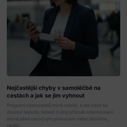
Nejčastější chyby v samoléčbě na
cestách a jak se jim vyhnout
Program cestovatelů bývá nabitý, a tak když se
dostaví teplota, bolest či jiný příznak onemocnění
těsně před náročným přesunem nebo aktivitou,
raději...