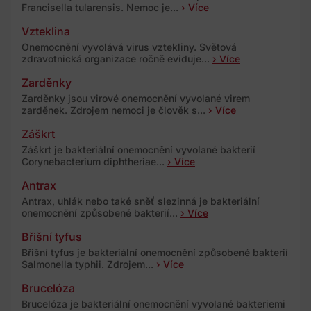
Francisella tularensis. Nemoc je...
› Více
Vzteklina
Onemocnění vyvolává virus vztekliny. Světová
zdravotnická organizace ročně eviduje...
› Více
Zarděnky
Zarděnky jsou virové onemocnění vyvolané virem
zarděnek. Zdrojem nemoci je člověk s...
› Více
Záškrt
Záškrt je bakteriální onemocnění vyvolané bakterií
Corynebacterium diphtheriae...
› Více
Antrax
Antrax, uhlák nebo také sněť slezinná je bakteriální
onemocnění způsobené bakterií...
› Více
Břišní tyfus
Břišní tyfus je bakteriální onemocnění způsobené bakterií
Salmonella typhii. Zdrojem...
› Více
Brucelóza
Brucelóza je bakteriální onemocnění vyvolané bakteriemi