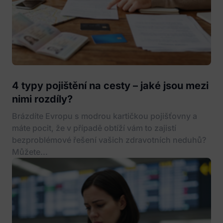
4 typy pojištění na cesty – jaké jsou mezi
nimi rozdíly?
Brázdíte Evropu s modrou kartičkou pojišťovny a
máte pocit, že v případě obtíží vám to zajistí
bezproblémové řešení vašich zdravotních neduhů?
Můžete...