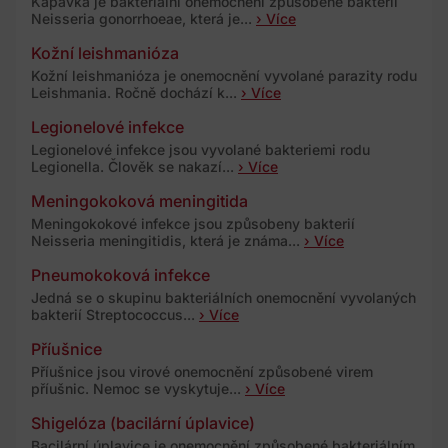
Kapavka je bakteriální onemocnění způsobené bakterií
Neisseria gonorrhoeae, která je...
› Více
Kožní leishmanióza
Kožní leishmanióza je onemocnění vyvolané parazity rodu
Leishmania. Ročně dochází k...
› Více
Legionelové infekce
Legionelové infekce jsou vyvolané bakteriemi rodu
Legionella. Člověk se nakazí...
› Více
Meningokoková meningitida
Meningokokové infekce jsou způsobeny bakterií
Neisseria meningitidis, která je známa...
› Více
Pneumokoková infekce
Jedná se o skupinu bakteriálních onemocnění vyvolaných
bakterií Streptococcus...
› Více
Příušnice
Příušnice jsou virové onemocnění způsobené virem
příušnic. Nemoc se vyskytuje...
› Více
Shigelóza (bacilární úplavice)
Bacilární úplavice je onemocnění způsobené bakteriálním