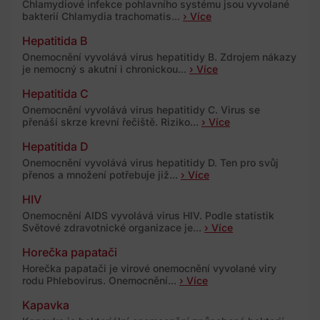
Chlamydiové infekce pohlavního systému jsou vyvolané
bakterií Chlamydia trachomatis...
› Více
Hepatitida B
Onemocnění vyvolává virus hepatitidy B. Zdrojem nákazy
je nemocný s akutní i chronickou...
› Více
Hepatitida C
Onemocnění vyvolává virus hepatitidy C. Virus se
přenáší skrze krevní řečiště. Riziko...
› Více
Hepatitida D
Onemocnění vyvolává virus hepatitidy D. Ten pro svůj
přenos a množení potřebuje již...
› Více
HIV
Onemocnění AIDS vyvolává virus HIV. Podle statistik
Světové zdravotnické organizace je...
› Více
Horečka papatači
Horečka papatači je virové onemocnění vyvolané viry
rodu Phlebovirus. Onemocnění...
› Více
Kapavka