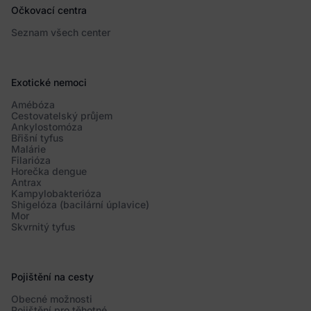
Očkovací centra
Seznam všech center
Exotické nemoci
Amébóza
Cestovatelský průjem
Ankylostomóza
Břišní tyfus
Malárie
Filarióza
Horečka dengue
Antrax
Kampylobakterióza
Shigelóza (bacilární úplavice)
Mor
Skvrnitý tyfus
Pojištění na cesty
Obecné možnosti
Pojištění pro těhotné