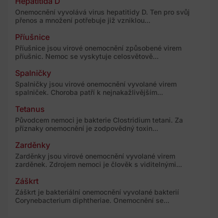
Hepatitida D
Onemocnění vyvolává virus hepatitidy D. Ten pro svůj
přenos a množení potřebuje již vzniklou...
Příušnice
Příušnice jsou virové onemocnění způsobené virem
příušnic. Nemoc se vyskytuje celosvětově...
Spalničky
Spalničky jsou virové onemocnění vyvolané virem
spalniček. Choroba patří k nejnakažlivějším...
Tetanus
Původcem nemoci je bakterie Clostridium tetani. Za
příznaky onemocnění je zodpovědný toxin...
Zarděnky
Zarděnky jsou virové onemocnění vyvolané virem
zarděnek. Zdrojem nemoci je člověk s viditelnými...
Záškrt
Záškrt je bakteriální onemocnění vyvolané bakterií
Corynebacterium diphtheriae. Onemocnění se...