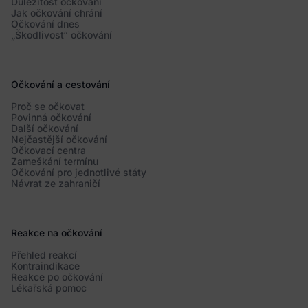
Důležitost očkování
Jak očkování chrání
Očkování dnes
„Škodlivost“ očkování
Očkování a cestování
Proč se očkovat
Povinná očkování
Další očkování
Nejčastější očkování
Očkovací centra
Zameškání termínu
Očkování pro jednotlivé státy
Návrat ze zahraničí
Reakce na očkování
Přehled reakcí
Kontraindikace
Reakce po očkování
Lékařská pomoc