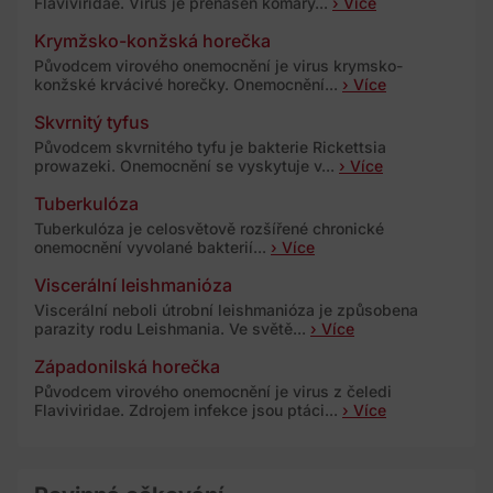
Flaviviridae. Virus je přenášen komáry...
› Více
Krymžsko-konžská horečka
Původcem virového onemocnění je virus krymsko-
konžské krvácivé horečky. Onemocnění...
› Více
Skvrnitý tyfus
Původcem skvrnitého tyfu je bakterie Rickettsia
prowazeki. Onemocnění se vyskytuje v...
› Více
Tuberkulóza
Tuberkulóza je celosvětově rozšířené chronické
onemocnění vyvolané bakterií...
› Více
Viscerální leishmanióza
Viscerální neboli útrobní leishmanióza je způsobena
parazity rodu Leishmania. Ve světě...
› Více
Západonilská horečka
Původcem virového onemocnění je virus z čeledi
Flaviviridae. Zdrojem infekce jsou ptáci...
› Více