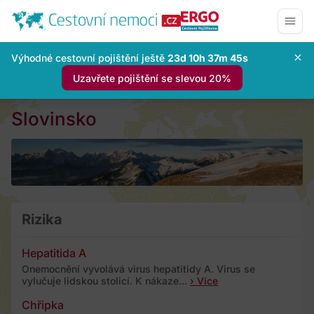
Výhodné cestovní pojištění ještě
23d 10h 37m 44s
Uzavřete pojištění se slevou 20%
Slovinsko
Rizika
Hepatitida A
Onemocnění vyvolává virus hepatitidy A. Virus se
vylučuje lidskou stolicí. K nákaze...
› Více
Chřipka