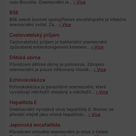
rodu Brucella. Onemocnění je...
› Více
BSE
BSE neboli bovinní spongiformní encefalopatie je infekční
onemocnění zvířat. Za...
› Více
Cestovatelský průjem
Cestovatelský průjem je bakteriální onemocnění
způsobené enterotoxigenním kmenem...
› Více
Dětská obrna
Původcem dětské obrny je poliovirus. Zdrojem
onemocnění je pouze infikovaný člověk...
› Více
Echinokokkóza
Echinokokkóza je parazitární onemocnění, které
vyvolávají měchožil zhoubný a měchožil...
› Více
Hepatitida E
Onemocnění vyvolává virus hepatitidy E. Nemoc se
přenáší stejně jako virová hepatitida...
› Více
Japonská encefalitida
Původcem virového onemocnění je virus z čeledi