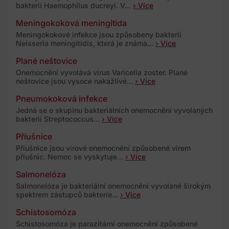
bakterií Haemophilus ducreyi. V...
› Více
Meningokoková meningitida
Meningokokové infekce jsou způsobeny bakterií
Neisseria meningitidis, která je známa...
› Více
Plané neštovice
Onemocnění vyvolává virus Varicella zoster. Plané
neštovice jsou vysoce nakažlivé...
› Více
Pneumokoková infekce
Jedná se o skupinu bakteriálních onemocnění vyvolaných
bakterií Streptococcus...
› Více
Příušnice
Příušnice jsou virové onemocnění způsobené virem
příušnic. Nemoc se vyskytuje...
› Více
Salmonelóza
Salmonelóza je bakteriální onemocnění vyvolané širokým
spektrem zástupců bakterie...
› Více
Schistosomóza
Schistosomóza je parazitární onemocnění způsobené