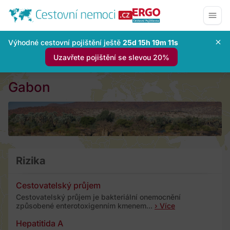
Výhodné cestovní pojištění ještě
25d 15h 19m 10s
Uzavřete pojištění se slevou 20%
Gabon
Rizika
Cestovatelský průjem
Cestovatelský průjem je bakteriální onemocnění
způsobené enterotoxigenním kmenem...
› Více
Hepatitida A