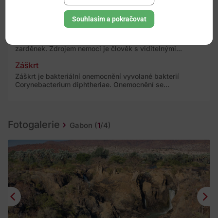
Tuberkulóza je celosvětově rozšířené chronické
onemocnění vyvolané bakterií Mycobacterium...
Souhlasím a pokračovat
Zarděnky
Zarděnky jsou virové onemocnění vyvolané virem
zarděnek. Zdrojem nemoci je člověk s viditelnými...
Záškrt
Záškrt je bakteriální onemocnění vyvolané bakterií
Corynebacterium diphtheriae. Onemocnění se...
Fotogalerie
Gabon
(
1
/4)