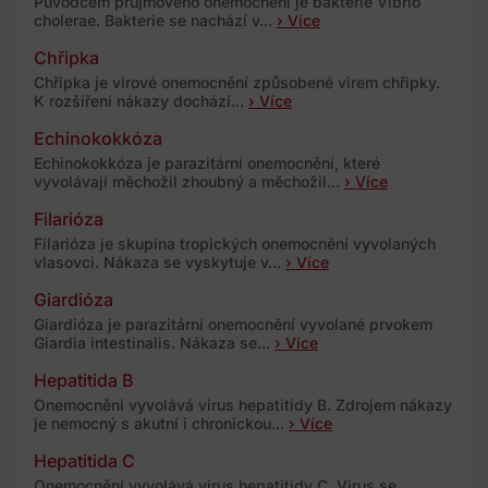
Původcem průjmového onemocnění je bakterie Vibrio
cholerae. Bakterie se nachází v...
› Více
Chřipka
Chřipka je virové onemocnění způsobené virem chřipky.
K rozšíření nákazy dochází...
› Více
Echinokokkóza
Echinokokkóza je parazitární onemocnění, které
vyvolávají měchožil zhoubný a měchožil...
› Více
Filarióza
Filarióza je skupina tropických onemocnění vyvolaných
vlasovci. Nákaza se vyskytuje v...
› Více
Giardióza
Giardióza je parazitární onemocnění vyvolané prvokem
Giardia intestinalis. Nákaza se...
› Více
Hepatitida B
Onemocnění vyvolává virus hepatitidy B. Zdrojem nákazy
je nemocný s akutní i chronickou...
› Více
Hepatitida C
Onemocnění vyvolává virus hepatitidy C. Virus se