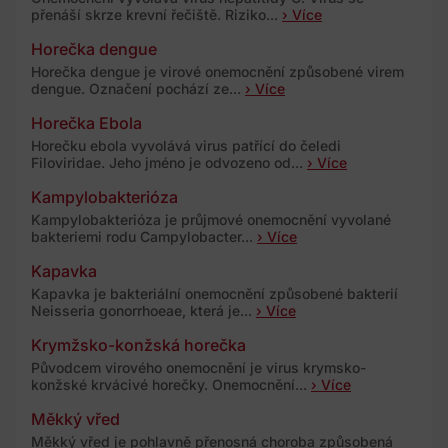
přenáší skrze krevní řečiště. Riziko...
› Více
Horečka dengue
Horečka dengue je virové onemocnění způsobené virem
dengue. Označení pochází ze...
› Více
Horečka Ebola
Horečku ebola vyvolává virus patřící do čeledi
Filoviridae. Jeho jméno je odvozeno od...
› Více
Kampylobakterióza
Kampylobakterióza je průjmové onemocnění vyvolané
bakteriemi rodu Campylobacter...
› Více
Kapavka
Kapavka je bakteriální onemocnění způsobené bakterií
Neisseria gonorrhoeae, která je...
› Více
Krymžsko-konžská horečka
Původcem virového onemocnění je virus krymsko-
konžské krvácivé horečky. Onemocnění...
› Více
Měkký vřed
Měkký vřed je pohlavně přenosná choroba způsobená