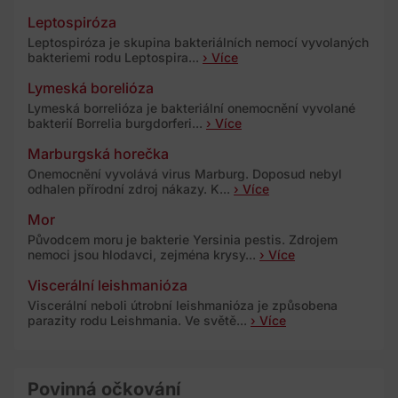
Leptospiróza
Leptospiróza je skupina bakteriálních nemocí vyvolaných
bakteriemi rodu Leptospira...
› Více
Lymeská borelióza
Lymeská borrelióza je bakteriální onemocnění vyvolané
bakterií Borrelia burgdorferi...
› Více
Marburgská horečka
Onemocnění vyvolává virus Marburg. Doposud nebyl
odhalen přírodní zdroj nákazy. K...
› Více
Mor
Původcem moru je bakterie Yersinia pestis. Zdrojem
nemoci jsou hlodavci, zejména krysy...
› Více
Viscerální leishmanióza
Viscerální neboli útrobní leishmanióza je způsobena
parazity rodu Leishmania. Ve světě...
› Více
Povinná očkování