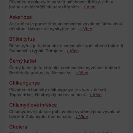
Původcem nákazy je parazit měchovec lidský. Jde o
jednu z nejčastějších parazitárních...
› Více
Askarióza
Askarióza je parazitární onemocnění vyvolané škrkavkou
dětskou. Nákaza se vyskytuje po...
› Více
Břišní tyfus
Břišní tyfus je bakteriální onemocnění způsobené bakterií
Salmonella typhii. Zdrojem...
› Více
Černý kašel
Černý kašel je bakteriální onemocnění vyvolané bakterií
Bordetella pertussis. Nemoc se...
› Více
Chikungunya
Původcem horečky chikungunya je virus z čeledi
Togaviridae. Neobvyklý název nemoci...
› Více
Chlamydiové infekce
Chlamydiové infekce pohlavního systému jsou vyvolané
bakterií Chlamydia trachomatis...
› Více
Cholera