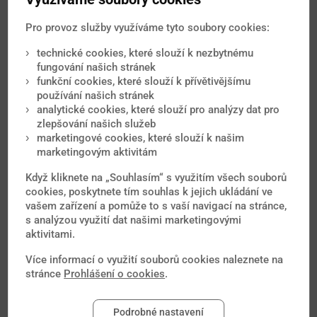
Černý kašel je bakteriální onemocnění vyvolané bakterií
Bordetella pertussis. Nemoc se vyskytuje...
Pro provoz služby využíváme tyto soubory cookies:
Hepatitida A
technické cookies, které slouží k nezbytnému
Onemocnění vyvolává virus hepatitidy A. Virus se
fungování našich stránek
vylučuje lidskou stolicí. K nákaze dochází...
funkční cookies, které slouží k přívětivějšímu
používání našich stránek
Hepatitida B
analytické cookies, které slouží pro analýzy dat pro
Onemocnění vyvolává virus hepatitidy B. Zdrojem nákazy
zlepšování našich služeb
je nemocný s akutní i chronickou infekcí...
marketingové cookies, které slouží k našim
Příušnice
marketingovým aktivitám
Příušnice jsou virové onemocnění způsobené virem
Když kliknete na „Souhlasím“ s využitím všech souborů
příušnic. Nemoc se vyskytuje celosvětově...
cookies, poskytnete tím souhlas k jejich ukládání ve
Spalničky
vašem zařízení a pomůže to s vaší navigací na stránce,
Spalničky jsou virové onemocnění vyvolané virem
s analýzou využití dat našimi marketingovými
spalniček. Choroba patří k nejnakažlivějším...
aktivitami.
Tetanus
Více informací o využití souborů cookies naleznete na
Původcem nemoci je bakterie Clostridium tetani. Za
stránce
Prohlášení o cookies
.
příznaky onemocnění je zodpovědný toxin...
Tuberkulóza
Podrobné nastavení