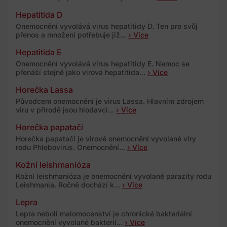
Hepatitida D
Onemocnění vyvolává virus hepatitidy D. Ten pro svůj
přenos a množení potřebuje již...
› Více
Hepatitida E
Onemocnění vyvolává virus hepatitidy E. Nemoc se
přenáší stejně jako virová hepatitida...
› Více
Horečka Lassa
Původcem onemocnění je virus Lassa. Hlavním zdrojem
viru v přírodě jsou hlodavci...
› Více
Horečka papatači
Horečka papatači je virové onemocnění vyvolané viry
rodu Phlebovirus. Onemocnění...
› Více
Kožní leishmanióza
Kožní leishmanióza je onemocnění vyvolané parazity rodu
Leishmania. Ročně dochází k...
› Více
Lepra
Lepra neboli malomocenství je chronické bakteriální
onemocnění vyvolané bakterií...
› Více