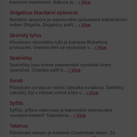
krevními motolicemi. Nákaza je...
› Více
Shigelóza (bacilární úplavice)
Bacilární úplavice je onemocnění způsobené bakteriálním
rodem Shigella. Shigelózy patří...
› Více
Skvrnitý tyfus
Původcem skvrnitého tyfu je bakterie Rickettsia
prowazeki. Onemocnění se vyskytuje v...
› Více
Spalničky
Spalničky jsou virové onemocnění vyvolané virem
spalniček. Choroba patří k...
› Více
Svrab
Původcem svrabu je roztoč zákožka svrabová. Samičky
zákožky žijí v rohové vrstvě kůže v...
› Více
Syfilis
Syfilis, příjice nebo lues je bakteriální onemocnění
vyvolané bakterií Treponema...
› Více
Tetanus
Původcem nemoci je bakterie Clostridium tetani. Za