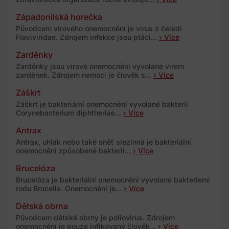
Západonilská horečka
Původcem virového onemocnění je virus z čeledi
Flaviviridae. Zdrojem infekce jsou ptáci...
› Více
Zarděnky
Zarděnky jsou virové onemocnění vyvolané virem
zarděnek. Zdrojem nemoci je člověk s...
› Více
Záškrt
Záškrt je bakteriální onemocnění vyvolané bakterií
Corynebacterium diphtheriae...
› Více
Antrax
Antrax, uhlák nebo také sněť slezinná je bakteriální
onemocnění způsobené bakterií...
› Více
Brucelóza
Brucelóza je bakteriální onemocnění vyvolané bakteriemi
rodu Brucella. Onemocnění je...
› Více
Dětská obrna
Původcem dětské obrny je poliovirus. Zdrojem
onemocnění je pouze infikovaný člověk...
› Více