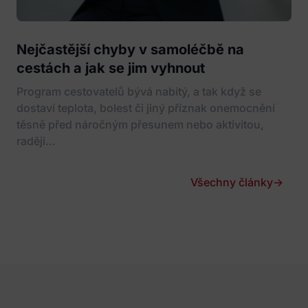
Nejčastější chyby v samoléčbě na
cestách a jak se jim vyhnout
Program cestovatelů bývá nabitý, a tak když se
dostaví teplota, bolest či jiný příznak onemocnění
těsně před náročným přesunem nebo aktivitou,
raději...
Všechny články
→