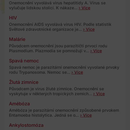
Onemocnění vyvolává virus hepatitidy A. Virus se
vylučuje lidskou stolicí. K nákaze...
› Více
HIV
Onemocnění AIDS vyvolává virus HIV. Podle statistik
Světové zdravotnické organizace je...
› Více
Malárie
Původcem onemocnění jsou parazitičtí prvoci rodu
Plasmodium. Plazmodia se pomnožují v...
› Více
Spavá nemoc
Spavá nemoc je parazitární onemocnění vyvolané prvoky
rodu Trypanosoma. Nemoc se...
› Více
Žlutá zimnice
Původcem je virus žluté zimnice. Onemocnění se
vyskytuje v některých tropických zemích...
› Více
Amébóza
Amébóza je parazitární onemocnění způsobené prvokem
Entamoeba histolytica. Jedná se o...
› Více
Ankylostomóza