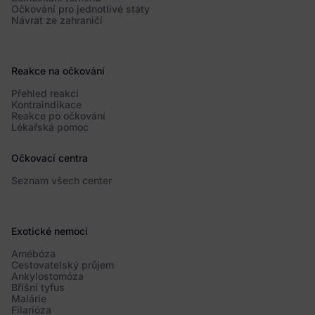
Očkování pro jednotlivé státy
Návrat ze zahraničí
Reakce na očkování
Přehled reakcí
Kontraindikace
Reakce po očkování
Lékařská pomoc
Očkovací centra
Seznam všech center
Exotické nemoci
Amébóza
Cestovatelský průjem
Ankylostomóza
Břišní tyfus
Malárie
Filarióza