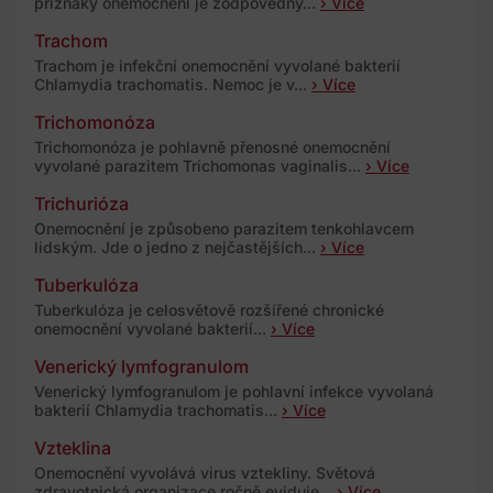
příznaky onemocnění je zodpovědný...
› Více
Trachom
Trachom je infekční onemocnění vyvolané bakterií
Chlamydia trachomatis. Nemoc je v...
› Více
Trichomonóza
Trichomonóza je pohlavně přenosné onemocnění
vyvolané parazitem Trichomonas vaginalis...
› Více
Trichurióza
Onemocnění je způsobeno parazitem tenkohlavcem
lidským. Jde o jedno z nejčastějších...
› Více
Tuberkulóza
Tuberkulóza je celosvětově rozšířené chronické
onemocnění vyvolané bakterií...
› Více
Venerický lymfogranulom
Venerický lymfogranulom je pohlavní infekce vyvolaná
bakterií Chlamydia trachomatis...
› Více
Vzteklina
Onemocnění vyvolává virus vztekliny. Světová
zdravotnická organizace ročně eviduje...
› Více