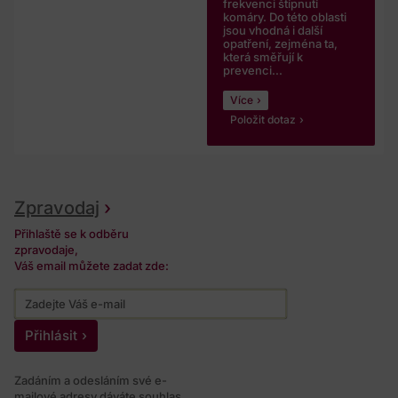
frekvenci štípnutí
komáry. Do této oblasti
jsou vhodná i další
opatření, zejména ta,
která směřují k
prevenci...
Více
Položit dotaz
Zpravodaj
Přihlaště se k odběru
zpravodaje,
Váš email můžete zadat zde:
Přihlásit
Zadáním a odesláním své e-
mailové adresy dáváte souhlas