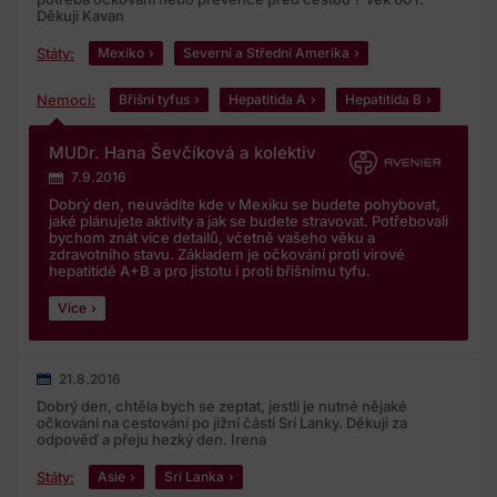
Děkuji Kavan
Státy:
Mexiko
Severní a Střední Amerika
Nemoci:
Břišní tyfus
Hepatitida A
Hepatitida B
MUDr. Hana Ševčíková a kolektiv
7.9.2016
Dobrý den, neuvádíte kde v Mexiku se budete pohybovat,
jaké plánujete aktivity a jak se budete stravovat. Potřebovali
bychom znát více detailů, včetně vašeho věku a
zdravotního stavu. Základem je očkování proti virové
hepatitidě A+B a pro jistotu i proti břišnímu tyfu.
Více
21.8.2016
Dobrý den, chtěla bych se zeptat, jestli je nutné nějaké
očkování na cestování po jižní části Srí Lanky. Děkuji za
odpověď a přeju hezký den. Irena
Státy:
Asie
Srí Lanka