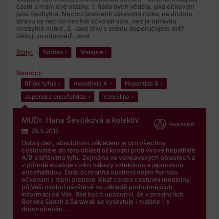
části) a mám dvě otázky: 1. Ráda bych věděla, jaká očkování
jsou nezbytná. Nechci podcenit zdravotní rizika, na druhou
stranu se nechci nechat očkovat více, než je opravdu
nezbytně nutné. 2. Jaké léky s sebou doporučujete mít?
Děkuji za odpověď. Jana
Státy:
Borneo
Malajsie
Nemoci:
Břišní tyfus
Hepatitida A
Hepatitida B
Japonská encefalitida
Vzteklina
MUDr. Hana Ševčíková a kolektiv
25.5.2015
Dobrý den, absolutním základem je pro všechny
cestovatele do této oblasti očkování proti virové hepatitidě
A/B a břišnímu tyfu. Zejména ve venkovských oblastech a
v přírodě existuje riziko nákazy vzteklinou a japonskou
encefalitidou. Další ochranná opatření nejen formou
očkování s Vámi probere lékař centra cestovní medicíny
při Vaší osobní návštěvě na základě podrobnějších
informací od Vás. Rád bych upozornil, že v provinciích
Bornea Sabah a Sarawak se vyskytuje i malárie - s
doporučením...