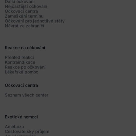
Další očkování
Nejčastější očkování
Očkovací centra
Zameškání termínu
Očkování pro jednotlivé státy
Návrat ze zahraničí
Reakce na očkování
Přehled reakcí
Kontraindikace
Reakce po očkování
Lékařská pomoc
Očkovací centra
Seznam všech center
Exotické nemoci
Amébóza
Cestovatelský průjem