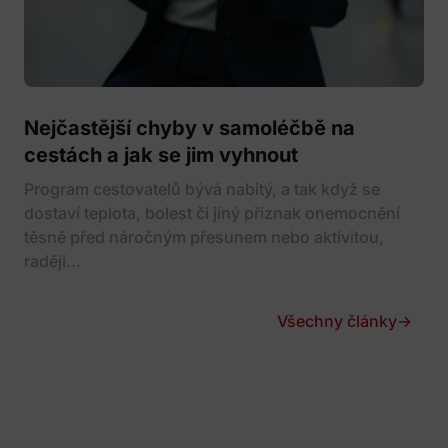
Nejčastější chyby v samoléčbě na
cestách a jak se jim vyhnout
Program cestovatelů bývá nabitý, a tak když se
dostaví teplota, bolest či jiný příznak onemocnění
těsně před náročným přesunem nebo aktivitou,
raději...
Všechny články
→