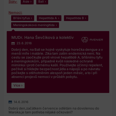
Státy:
Asie
Bali
Nemoci:
Břišní tyfus
Hepatitida A
Hepatitida B
Meningokoková meningitida
MUDr. Hana Ševčíková a kolektiv
23.6.2016
Dobrý den, na Bali se hojně vyskytuje horečka dengue a v
menší míře i malárie. Zika tam zatím endemická není. Na
cestu se zaočkujte proti virové hepatitidě A, břišnímu tyfu
a meningokokům, případně kvůli následné ochraně
miminka i proti černému kašli. Používejte účinný repelent,
pečlivě si hlídejte bezpečnost jídla a nápojů a po návratu
počkejte s otěhotněním alespoň jeden měsíc, a to i při
absenci projevů nemoci v průběh pobytu.
Více
14.6.2016
Dobrý den,začátkem července odlétám na dovolenou do
Maroka,je tam potřeba nějaké očkování?