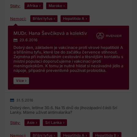
Státy:
Afrika
Maroko
Nemoci:
Břišní tyfus
Hepatitida A
MUDr. Hana Ševčíková a kolektiv
23.6.2016
Dobrý den, základem je vakcinace proti virové hepatitidě A
a břišnímu tyfu, které lze do začátku července stihnout.
Zejména při individuálním cestování a těsnějším kontaktu s
místní populací doporučujeme i vakcinaci proti
meningokokům. K tomu je nutné hlídat si nezávadné jídlo a
nápoje, případně preventivně používat probiotika.
Více
31.5.2016
Dobrý den, letíme 30.6. Na 15 dnů do jihozápadní části Srí
Lanky. Máme užívat antimalarika?
Státy:
Asie
Srí Lanka
Nemoci:
Břišní tyfus
Hepatitida A
Hepatitida B