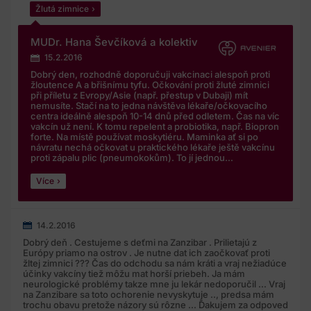
Žlutá zimnice
MUDr. Hana Ševčíková a kolektiv
15.2.2016
Dobrý den, rozhodně doporučuji vakcinaci alespoň proti
žloutence A a břišnímu tyfu. Očkování proti žluté zimnici
při příletu z Evropy/Asie (např. přestup v Dubaji) mít
nemusíte. Stačí na to jedna návštěva lékaře/očkovacího
centra ideálně alespoň 10-14 dnů před odletem. Čas na víc
vakcín už není. K tomu repelent a probiotika, např. Biopron
forte. Na místě používat moskytiéru. Maminka ať si po
návratu nechá očkovat u praktického lékaře ještě vakcínu
proti zápalu plic (pneumokokům). To jí jednou...
Více
14.2.2016
Dobrý deň . Cestujeme s deťmi na Zanzibar . Prilietajú z
Európy priamo na ostrov . Je nutne dat ich zaočkovať proti
žltej zimnici ??? Čas do odchodu sa nám kráti a vraj nežiadúce
účinky vakcíny tiež môžu mat horší priebeh. Ja mám
neurologické problémy takze mne ju lekár nedoporučil ... Vraj
na Zanzibare sa toto ochorenie nevyskytuje .., predsa mám
trochu obavu pretože názory sú rôzne ... Ďakujem za odpoved