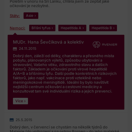
Poletim v unoru na Srí Lanku, chtěla jsem ze zeptat jaké
očkování je nezbytné.
Státy:
Asie
Nemoci:
Břišní tyfus
Hepatitida A
Hepatitida B
MUDr. Hana Ševčíková a kolektiv
24.11.2015
Dobrý den, záleží od délky, charakteru a přesného místa
pobytu, plánovaných výletů, způsobu ubytování a
stravování, Vašeho věku, zdravotního stavu a dalších
faktorů. Základem je očkování proti virové hepatitidě
A/A+B a břišnímu tyfu. Další podle konkrétních rizikových
faktorů, jako např. vakcinace proti vzteklině nebo
meningokokové meningitidě. Ideální by bylo navštívit
nejbližší centrum očkování a cestovní medicíny a
konzultovat tam své individuální rizika a jejich prevenci.
Více
25.5.2015
Dobrý den, v červenci se chystám na několik týdnů do
Malajsie (do vnitrození a na ostrov Borneo - do jeho malajské