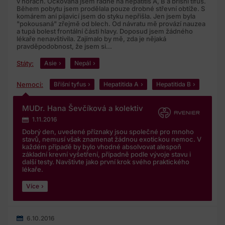
v horách. Očkovaná jsem řádně na hepatitis A, B a břišní tifus.
Během pobytu jsem prodělala pouze drobné střevní obtíže. S
komárem ani pijavicí jsem do styku nepřišla. Jen jsem byla
"pokousaná" zřejmě od blech. Od návratu mě provází nauzea
a tupá bolest frontální části hlavy. Doposud jsem žádného
lékaře nenavštívila. Zajímalo by mě, zda je nějaká
pravděpodobnost, že jsem si...
Státy:
Asie
Nepál
Nemoci:
Břišní tyfus
Hepatitida A
Hepatitida B
MUDr. Hana Ševčíková a kolektiv
1.11.2016
Dobrý den, uvedené příznaky jsou společné pro mnoho
stavů, nemusí však znamenat žádnou exotickou nemoc. V
každém případě by bylo vhodné absolvovat alespoň
základní krevní vyšetření, případně podle vývoje stavu i
další testy. Navštivte jako první krok svého praktického
lékaře.
Více
6.10.2016