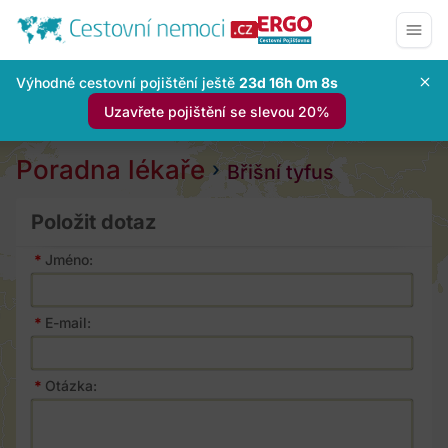
Výhodné cestovní pojištění ještě
23d 16h 0m 7s
Uzavřete pojištění se slevou 20%
Poradna lékaře
Břišní tyfus
Položit dotaz
*
Jméno:
*
E-mail:
*
Otázka: