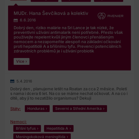
MUDr. Hana Ševčíková a kolektiv
6.6.2016
Dobrý den, riziko malárie na Sri Lance je tak nízké, že
preventivní užívání antimalarik není potřebné. Přesto však
používejte repelent kvůli jiným členovci přenášeným
nemocem a nezapomeňte alespoň na základní očkování
proti hepatitidě A a břišnímu tyfu. Prevencí potenciálních
zdravotních problémů je i užívání probiotik
Více
5.4.2016
Dobrý den , planujeme letět na Roatan za cca 2 měsíce. Poletí
s nama i dcera 6 let. Na co se máme nechat očkovat. A na co i
dítě, aby jí to nezatížilo organismus? Dekuji
Státy:
Honduras
Severní a Střední Amerika
Nemoci:
Břišní tyfus
Hepatitida A
Meningokoková meningitida