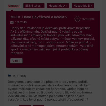
Nemoci:
Břišní tyfus
Hepatitida A
Hepatitida B
MUDr. Hana Ševčíková a kolektiv
1.9.2016
Dobrý den, základem je očkování proti virové hepatitidě
A+B a břišnímu tyfu. Další případné vakcíny podle
individuálních rizikových faktorů jako věk, zdravotní stav,
užívané léky, přesné místa pobytu (město-venkov-prales),
plánované aktivity, roční období apod. Může se jednat o
očkování proti meningokokům, pneumokokům, vzteklině
apod. K uvedeným vakcínám ještě probiotika a účinný
repelent.
Více
14.6.2016
Dobrý den, plánujeme si s přítelem letos v srpnu pořídit
miminko a dostali jsme jako dárek dovolenou na bali, kam
bysme měli odlétat začátkem července. Chtěla jsem se
zeptat, jestli máme radši dovolenou zrušit, kvůli možnému
výskytu viru Zika? Je možné po příletu dojít na nějaké
vyšetření, kde by případně nákazu zjistili před početím?