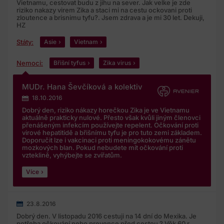
Vietnamu, cestovat budu z jihu na sever. Jak velke je zde
riziko nakazy virem Zika a staci mi na cestu ockovani proti
zloutence a brisnimu tyfu?. Jsem zdrava a je mi 30 let. Dekuji,
HZ
Státy:
Asie
Vietnam
Nemoci:
Břišní tyfus
Zika virus
MUDr. Hana Ševčíková a kolektiv
18.10.2016
Dobrý den, riziko nákazy horečkou Zika je ve Vietnamu
aktuálně prakticky nulové. Přesto však kvůli jiným členovci
přenášeným infekcím používejte repelent. Očkování proti
virové hepatitidě a břišnímu tyfu je pro tuto zemi základem.
Doporučit lze i vakcinaci proti meningokokovému zánětu
mozkových blan. Pokud nebudete mít očkování proti
vzteklině, vyhýbejte se zvířatům.
Více
23.8.2016
Dobrý den. V listopadu 2016 cestuji na 14 dní do Mexika. Je
potřeba očkování nebo prevence před cestou ? Věk 60 r.