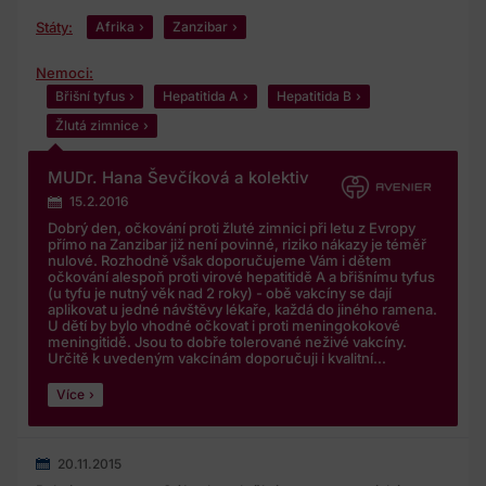
Státy:
Afrika
Zanzibar
Nemoci:
Břišní tyfus
Hepatitida A
Hepatitida B
Žlutá zimnice
MUDr. Hana Ševčíková a kolektiv
15.2.2016
Dobrý den, očkování proti žluté zimnici při letu z Evropy
přímo na Zanzibar již není povinné, riziko nákazy je téměř
nulové. Rozhodně však doporučujeme Vám i dětem
očkování alespoň proti virové hepatitidě A a břišnímu tyfus
(u tyfu je nutný věk nad 2 roky) - obě vakcíny se dají
aplikovat u jedné návštěvy lékaře, každá do jiného ramena.
U dětí by bylo vhodné očkovat i proti meningokokové
meningitidě. Jsou to dobře tolerované neživé vakcíny.
Určitě k uvedeným vakcínám doporučuji i kvalitní...
Více
20.11.2015