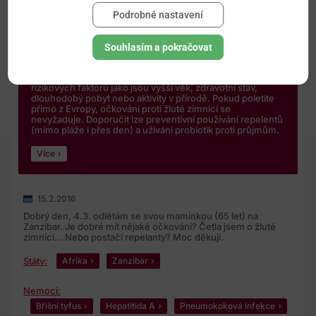
MUDr. Hana Ševčíková a kolektiv
Podrobné nastavení
7.3.2016
Dobrý den, základem je očkování proti virové hepatitidě A
Souhlasím a pokračovat
a břišnímu tyfu. Jako druhou linii ochrany doporučujeme i
vakcinaci proti zápalu mozkových blan způsobenému
meningokoky. Další případně až podle individuálních
rizikových faktorů jako jsou vyšší věk, zdravotní stav,
dlouhodobý pobyt nebo aktivity v přírodě. Pokud poletíte
přímo z Evropy, očkování proti žluté zimnici se
nevyžaduje. Doporučit lze preventivní používání repelentů
(mimo pláže i přes den) a užívání probiotik proti průjmům.
Více
15.2.2016
Dobrý den, 4.3. odlétám se svou maminkou (65 let) na
Zanzibar. Je dobré mít nějaké očkování? Četla jsem o žluté
zimnici... Nebo postačí repelanty? Moc děkuji.
Státy:
Afrika
Zanzibar
Nemoci:
Břišní tyfus
Hepatitida A
Pneumokoková infekce