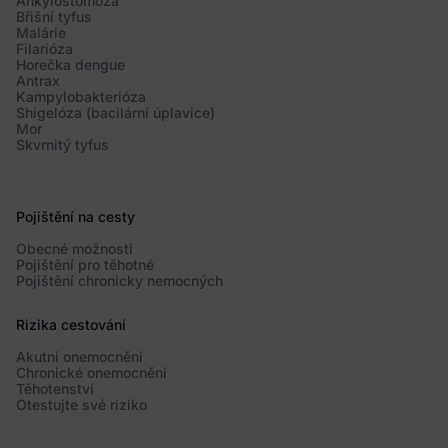
Ankylostomóza
Břišní tyfus
Malárie
Filarióza
Horečka dengue
Antrax
Kampylobakterióza
Shigelóza (bacilární úplavice)
Mor
Skvrnitý tyfus
Pojištění na cesty
Obecné možnosti
Pojištění pro těhotné
Pojištění chronicky nemocných
Rizika cestování
Akutní onemocnění
Chronické onemocnění
Těhotenství
Otestujte své riziko