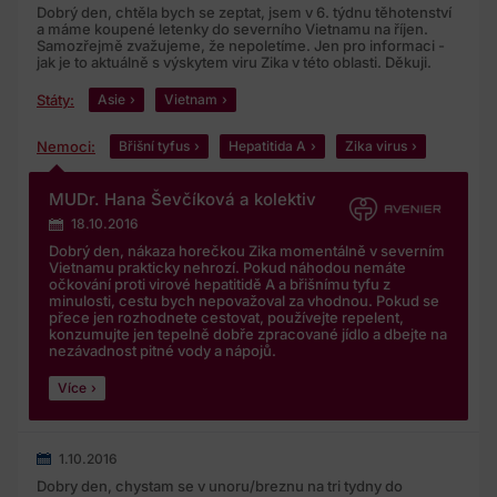
Dobrý den, chtěla bych se zeptat, jsem v 6. týdnu těhotenství
a máme koupené letenky do severního Vietnamu na říjen.
Samozřejmě zvažujeme, že nepoletíme. Jen pro informaci -
jak je to aktuálně s výskytem viru Zika v této oblasti. Děkuji.
Státy:
Asie
Vietnam
Nemoci:
Břišní tyfus
Hepatitida A
Zika virus
MUDr. Hana Ševčíková a kolektiv
18.10.2016
Dobrý den, nákaza horečkou Zika momentálně v severním
Vietnamu prakticky nehrozí. Pokud náhodou nemáte
očkování proti virové hepatitidě A a břišnímu tyfu z
minulosti, cestu bych nepovažoval za vhodnou. Pokud se
přece jen rozhodnete cestovat, používejte repelent,
konzumujte jen tepelně dobře zpracované jídlo a dbejte na
nezávadnost pitné vody a nápojů.
Více
1.10.2016
Dobry den, chystam se v unoru/breznu na tri tydny do