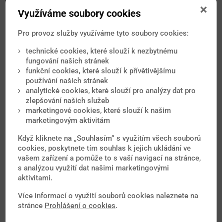
Využíváme soubory cookies
MUDr. Hana Ševčíková a kolektiv
13.4.2016
Pro provoz služby využíváme tyto soubory cookies:
Dobrý den, nejdůležitější očkování tedy již máte. Doplnit by
bylo možné ještě vakcínu proti meningokokové
technické cookies, které slouží k nezbytnému
meningitidě a pokud byste cestovali v sezóně dešťů i proti
fungování našich stránek
japonské encefalitidě. Vedle očkování bude klíčová hlavně
funkční cookies, které slouží k přívětivějšímu
prevence průjmů - i s pomocí probiotik - a hmyzem
přenášených nákaz, zejména horečky dengue, aplikací
používání našich stránek
repelentů nejen večer ale i v průběhu dne.
analytické cookies, které slouží pro analýzy dat pro
zlepšování našich služeb
Více
marketingové cookies, které slouží k našim
marketingovým aktivitám
2.3.2016
Když kliknete na „Souhlasím“ s využitím všech souborů
Dobrý den, chtěla bych se zeptat, jaké je doporučené
cookies, poskytnete tím souhlas k jejich ukládání ve
očkování pro dovolenou na Kapverdských ostrovech? Když
vašem zařízení a pomůže to s vaší navigací na stránce,
jsem je zadala do vyhledávače, vyjel mi seznam, ze kterého
s analýzou využití dat našimi marketingovými
nejsem moudrá... děkuji Vám.
aktivitami.
Státy:
Afrika
Kapverdy
Více informací o využití souborů cookies naleznete na
stránce
Prohlášení o cookies
.
Nemoci:
Břišní tyfus
Hepatitida A