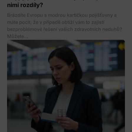
nimi rozdíly?
Brázdíte Evropu s modrou kartičkou pojišťovny a
máte pocit, že v případě obtíží vám to zajistí
bezproblémové řešení vašich zdravotních neduhů?
Můžete...