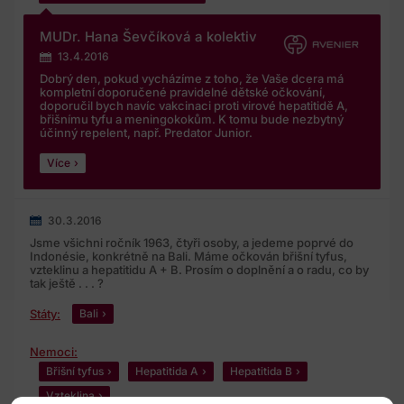
MUDr. Hana Ševčíková a kolektiv
13.4.2016
Dobrý den, pokud vycházíme z toho, že Vaše dcera má
kompletní doporučené pravidelné dětské očkování,
doporučil bych navíc vakcinaci proti virové hepatitidě A,
břišnímu tyfu a meningokokům. K tomu bude nezbytný
účinný repelent, např. Predator Junior.
Více
30.3.2016
Jsme všichni ročník 1963, čtyři osoby, a jedeme poprvé do
Indonésie, konkrétně na Bali. Máme očkován břišní tyfus,
vzteklinu a hepatitidu A + B. Prosím o doplnění a o radu, co by
tak ještě . . . ?
Státy:
Bali
Nemoci:
Břišní tyfus
Hepatitida A
Hepatitida B
Vzteklina