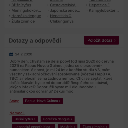
se zpracováním dle výše zmíněnýchprávních předpisů, a
Břišní tyfus
Cestovatelský průjem
Hepatitida E
to jak ve vztahu k osobním údajům, tak i ke zvláštní
Meningokoková meningitida
Japonská encefalitida
Kampylobakterióza
Horečka dengue
Hepatitida C
kategorii osobních údajů, zejména pak:
Žlutá zimnice
Chikungunya
s právem na přístup ke svým osobním údajům, jejich
opravu nebo jejich výmaz, popřípadě s omezením
zpracování;
Dotazy a odpovědi
Položit dotaz
s právem vznést námitku proti zpracování;
24.2.2020
s právem na přenositelnostúdajů ve strukturovaném,
Dobry den, chystám se delší pobyt (od října 2020 do června
běžně používaném a strojověčitelnémformátu;
2021) na Papuu Novou Guineu, jedna se o pracovně-
humanitární činnost, je mi 24 let a končím studiu VŠ, mám
všechny základní očkování absolvované (včetně HepB+A,
s právem kdykoliv souhlas se zpracováním odvolat;
TBC) a nelecim se na žádnou nemoc. Chci se zeptat, které
další očkováni byste mi doporučil? Resp čeho se obávat,
a s právem podat stížnost u dozorového úřadu, kterým je
jakých infekci? Doporučil byste mi i dlouhodobou
antimalarickou ochranu? Děkuji moc.
Úřad pro ochranu osobních údajů.
Státy:
Papua-Nová Guinea
Současně potvrzuji, že jsem obeznámen se způsobem
nakládání s mými osobními údaji a jejich zpracováním vč.
Nemoci:
zvláštní kategorie osobních údajů, zejména že:
Břišní tyfus
Horečka dengue
mé osobní údaje jsou zpracovány pouze v rozsahu, ve
Japonská encefalitida
Malárie
Žlutá zimnice