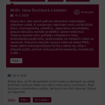
kterém byly mnou poskytnuty a pouze pro shora uvedené
účely;
MUDr. Hana Ševčíková a kolektiv
Společnost mé osobní údaje předává jen zpracovatelům
10.3.2020
z řad spolupracujících lékařůjednotlivých poraden,
Dobrý den, tato země patří ke zdravotně rizikovějším
oblastem světa. K uvedeným vakcínám navíc určitě břišní
jejichž seznam naleznete zde.
tyfus, meningokoky, vzteklinu, Japonskou encefalitidu,
pokud náhodou nemáte protilátky i plané neštovice.
Společnost provádí s mými údaji následující úkony:
Tetanus budete mít v pořádku vzhledem k věku.
ukládá je do databáze uživatelů, upravuje je v případě,
Antimalarika podle toho, jestli budete ve městech nebo na
venkově. Pokud to nebude vysoce riziková oblast PNG,
že je doplním nebo se dožádám úpravy, vyhledává je v
bude stačit chemoprofylaxe formou stand-by, tedy v
rámci své databáze, třídíje dle jednotlivých kritérií pro
případě potíží, pečlivě však používat repelenty, insekticidy
a sítě...
dotazy poradny a likviduje je po uplynutí shora uvedené
lhůty pro zpracování nebo po odvolání mého souhlasu.
Více
Současně s podmínkami Poraden pseudonymizované
dotazy a odpovědilékařezveřejňuje na svých
vzdělávacích a populárněnaučných webech.
29.11.2016
V případě jakýchkoliv dotazůohledně zpracování
Dobrý den, za 14 dní poletím na Srí Lanku a rád bych se ujistil,
jestli tam nehrozí riziko viru zika a nebo jinou chorobou. Rádi
osobních údajů nebo v případěuplatnění výše uvedených
by jsme s manželkou rodinu, tak bych nechtěl riskovat. Děkuji
práv se mohu ve věci ochrany mých osobních
za odpověď.
údajůčiuplatnění práv k ochraněmých osobních
Státy:
Asie
Srí Lanka
údajůobrátit na pověřenouosobu na emailovou adresu