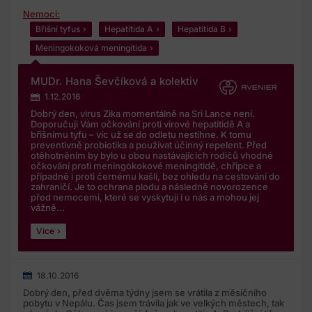
osobniudaje@meditorial.cz nebo na telefonní číslo 212
Nemoci:
249 013, případně na pověřence pro ochranu osobních
Břišní tyfus
Hepatitida A
Hepatitida B
údajů Společnosti, Márii Chvajovou Staňkovou, na e-
mailové adrese stankova@stankovapartneri.cz.
Meningokoková meningitida
Potvrzuji, že svým souhlasem dávám Společnosti
MUDr. Hana Ševčíková a kolektiv
výslovný souhlas a zákonný důvod pro zpracování mých
1.12.2016
osobních údajůvč. zvláštní kategorie údajů o zdravotním
Dobrý den, virus Zika momentálně na Sri Lance není.
stavu v souladu se zněním zákona o zpracování osobních
Doporučuji Vám očkování proti virové hepatitidě A a
údajů a obecným nařízením o ochraně osobních údajů.
břišnímu tyfu – víc už se do odletu nestihne. K tomu
preventivně probiotika a používat účinný repelent. Před
otěhotněním by bylo u obou nastávajících rodičů vhodné
očkování proti meningokokové meningitidě, chřipce a
případně i proti černému kašli, bez ohledu na cestování do
zahraničí. Je to ochrana plodu a následně novorozence
před nemocemi, které se vyskytují i u nás a mohou jej
vážně...
Více
18.10.2016
Dobrý den, před dvěma týdny jsem se vrátila z měsíčního
pobytu v Nepálu. Čas jsem trávila jak ve velkých městech, tak