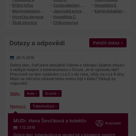
se zpracováním dle výše zmíněnýchprávních předpisů, a
Břišní tyfus
Cestovatelský průjem
Hepatitida E
to jak ve vztahu k osobním údajům, tak i ke zvláštní
Meningokoková meningitida
Japonská encefalitida
Kampylobakterióza
Horečka dengue
Hepatitida C
kategorii osobních údajů, zejména pak:
Žlutá zimnice
Chikungunya
s právem na přístup ke svým osobním údajům, jejich
opravu nebo jejich výmaz, popřípadě s omezením
zpracování;
Dotazy a odpovědi
Položit dotaz
s právem vznést námitku proti zpracování;
26.11.2016
s právem na přenositelnostúdajů ve strukturovaném,
Dobrý den, četl jsem aktuálně článek o stávající špatné situaci
běžně používaném a strojověčitelnémformátu;
a velkým bojem s tuberkulozou v Gruzii. Je to opravdu tak?
Pracovně se tam vydávám cca 2 x do roka, vždy na cca 4 dny.
Mám se něčeho obávat nebo mohu být v klidu? Děkuji za
s právem kdykoliv souhlas se zpracováním odvolat;
odpověď.
a s právem podat stížnost u dozorového úřadu, kterým je
Státy:
Asie
Gruzie
Úřad pro ochranu osobních údajů.
Nemoci:
Tuberkulóza
Současně potvrzuji, že jsem obeznámen se způsobem
nakládání s mými osobními údaji a jejich zpracováním vč.
MUDr. Hana Ševčíková a kolektiv
zvláštní kategorie osobních údajů, zejména že:
1.12.2016
mé osobní údaje jsou zpracovány pouze v rozsahu, ve
Dobrý den, tuberkulóza je skutečně v bývalých zemích