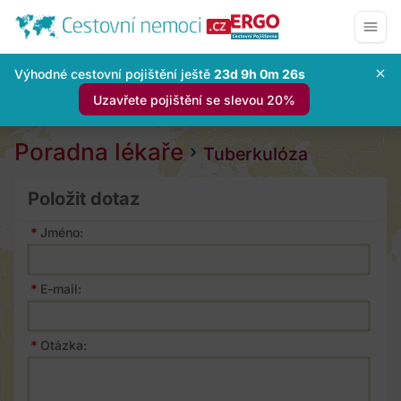
Výhodné cestovní pojištění ještě
23d 9h 0m 25s
Uzavřete pojištění se slevou 20%
Poradna lékaře
Tuberkulóza
Položit dotaz
*
Jméno:
*
E-mail:
*
Otázka: