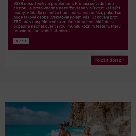
kterém byly mnou poskytnuty a pouze pro shora uvedené
SSSR dosud velkým problémem. Přenáší se vzdušnou
cestou, je proto vhodné nezdržovat se v blízkosti kašlající
účely;
osoby, v letadle se může hodit ochranná rouška, pokud se
bude taková osoba vyskytovat kolem Vás. Očkování proti
Společnost mé osobní údaje předává jen zpracovatelům
TBC má v dospělém věku značné omezení. Můžete si
z řad spolupracujících lékařůjednotlivých poraden,
případně nechat ověřit svou imunitu kožním testem, který
provádí kalmetizační střediska.
jejichž seznam naleznete zde.
Více
Společnost provádí s mými údaji následující úkony:
ukládá je do databáze uživatelů, upravuje je v případě,
že je doplním nebo se dožádám úpravy, vyhledává je v
Položit dotaz
rámci své databáze, třídíje dle jednotlivých kritérií pro
dotazy poradny a likviduje je po uplynutí shora uvedené
lhůty pro zpracování nebo po odvolání mého souhlasu.
Současně s podmínkami Poraden pseudonymizované
dotazy a odpovědilékařezveřejňuje na svých
vzdělávacích a populárněnaučných webech.
V případě jakýchkoliv dotazůohledně zpracování
osobních údajů nebo v případěuplatnění výše uvedených
práv se mohu ve věci ochrany mých osobních
údajůčiuplatnění práv k ochraněmých osobních
údajůobrátit na pověřenouosobu na emailovou adresu