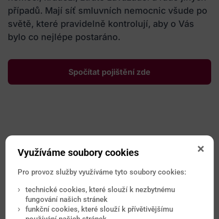
případů. Mají síť smluvních nemocnic všude po
světě, které pravidelně kontrolují, aby o Vás
bylo co nejlépe postaráno.
Spočítat pojištění zde
Využíváme soubory cookies
Nejčtenější novinky
Pro provoz služby využíváme tyto soubory cookies:
Od očkování přes malárii až po vyvrácené mýty o
technické cookies, které slouží k nezbytnému
tropických onemocněních. Nové články každý měsíc.
fungování našich stránek
funkční cookies, které slouží k přívětivějšímu
používání našich stránek