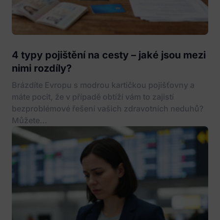
4 typy pojištění na cesty – jaké jsou mezi
nimi rozdíly?
Brázdíte Evropu s modrou kartičkou pojišťovny a
máte pocit, že v případě obtíží vám to zajistí
bezproblémové řešení vašich zdravotních neduhů?
Můžete...