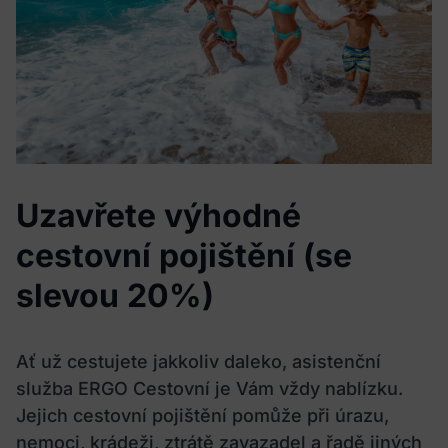
osobniudaje@meditorial.cz nebo na telefonní číslo 212
249 013, případně na pověřence pro ochranu osobních
údajů Společnosti, Márii Chvajovou Staňkovou, na e-
mailové adrese stankova@stankovapartneri.cz.
Potvrzuji, že svým souhlasem dávám Společnosti
výslovný souhlas a zákonný důvod pro zpracování mých
osobních údajůvč. zvláštní kategorie údajů o zdravotním
stavu v souladu se zněním zákona o zpracování osobních
údajů a obecným nařízením o ochraně osobních údajů.
Uzavřete výhodné
cestovní pojištění (se
slevou 20%)
Ať už cestujete jakkoliv daleko, asistenční
služba ERGO Cestovní je Vám vždy nablízku.
Jejich cestovní pojištění pomůže při úrazu,
nemoci, krádeži, ztrátě zavazadel a řadě jiných