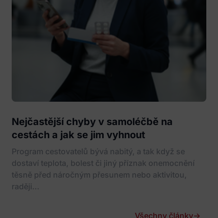
Nejčastější chyby v samoléčbě na
cestách a jak se jim vyhnout
Program cestovatelů bývá nabitý, a tak když se
dostaví teplota, bolest či jiný příznak onemocnění
těsně před náročným přesunem nebo aktivitou,
raději...
Všechny články
→