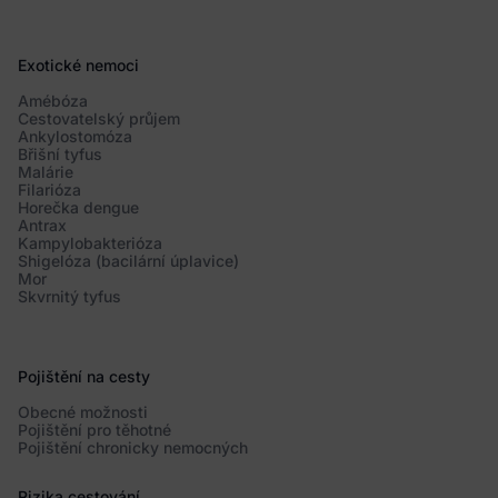
Exotické nemoci
Amébóza
Cestovatelský průjem
Ankylostomóza
Břišní tyfus
Malárie
Filarióza
Horečka dengue
Antrax
Kampylobakterióza
Shigelóza (bacilární úplavice)
Mor
Skvrnitý tyfus
Pojištění na cesty
Obecné možnosti
Pojištění pro těhotné
Pojištění chronicky nemocných
Rizika cestování