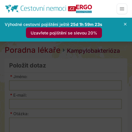
Výhodné cestovní pojištění ještě
25d 1h 59m 22s
Uzavřete pojištění se slevou 20%
Poradna lékaře
Kampylobakterióza
Položit dotaz
*
Jméno:
*
E-mail:
*
Otázka: