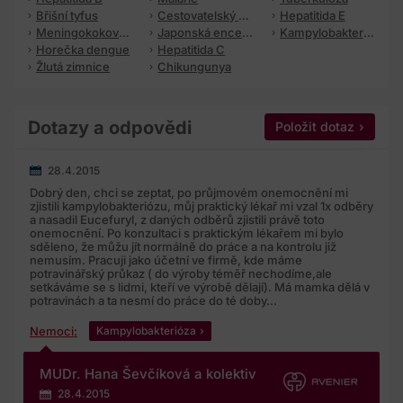
se zpracováním dle výše zmíněnýchprávních předpisů, a
Břišní tyfus
Cestovatelský průjem
Hepatitida E
to jak ve vztahu k osobním údajům, tak i ke zvláštní
Meningokoková meningitida
Japonská encefalitida
Kampylobakterióza
Horečka dengue
Hepatitida C
kategorii osobních údajů, zejména pak:
Žlutá zimnice
Chikungunya
s právem na přístup ke svým osobním údajům, jejich
opravu nebo jejich výmaz, popřípadě s omezením
zpracování;
Dotazy a odpovědi
Položit dotaz
s právem vznést námitku proti zpracování;
28.4.2015
s právem na přenositelnostúdajů ve strukturovaném,
Dobrý den, chci se zeptat, po průjmovém onemocnění mi
běžně používaném a strojověčitelnémformátu;
zjistili kampylobakteriózu, můj praktický lékař mi vzal 1x odběry
a nasadil Eucefuryl, z daných odběrů zjistili právě toto
onemocnění. Po konzultaci s praktickým lékařem mi bylo
s právem kdykoliv souhlas se zpracováním odvolat;
sděleno, že můžu jít normálně do práce a na kontrolu již
nemusím. Pracuji jako účetní ve firmě, kde máme
a s právem podat stížnost u dozorového úřadu, kterým je
potravinářský průkaz ( do výroby téměř nechodíme,ale
setkáváme se s lidmi, kteří ve výrobě dělají). Má mamka dělá v
Úřad pro ochranu osobních údajů.
potravinách a ta nesmí do práce do té doby...
Současně potvrzuji, že jsem obeznámen se způsobem
Nemoci:
Kampylobakterióza
nakládání s mými osobními údaji a jejich zpracováním vč.
zvláštní kategorie osobních údajů, zejména že:
MUDr. Hana Ševčíková a kolektiv
mé osobní údaje jsou zpracovány pouze v rozsahu, ve
28.4.2015