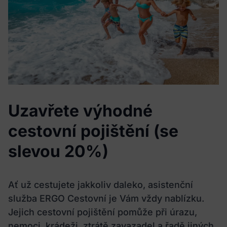
osobniudaje@meditorial.cz nebo na telefonní číslo 212
249 013, případně na pověřence pro ochranu osobních
údajů Společnosti, Márii Chvajovou Staňkovou, na e-
mailové adrese stankova@stankovapartneri.cz.
Potvrzuji, že svým souhlasem dávám Společnosti
výslovný souhlas a zákonný důvod pro zpracování mých
osobních údajůvč. zvláštní kategorie údajů o zdravotním
stavu v souladu se zněním zákona o zpracování osobních
údajů a obecným nařízením o ochraně osobních údajů.
Uzavřete výhodné
cestovní pojištění (se
slevou 20%)
Ať už cestujete jakkoliv daleko, asistenční
služba ERGO Cestovní je Vám vždy nablízku.
Jejich cestovní pojištění pomůže při úrazu,
nemoci, krádeži, ztrátě zavazadel a řadě jiných