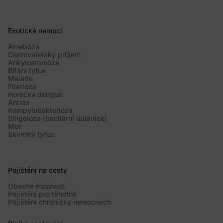
Exotické nemoci
Amébóza
Cestovatelský průjem
Ankylostomóza
Břišní tyfus
Malárie
Filarióza
Horečka dengue
Antrax
Kampylobakterióza
Shigelóza (bacilární úplavice)
Mor
Skvrnitý tyfus
Pojištění na cesty
Obecné možnosti
Pojištění pro těhotné
Pojištění chronicky nemocných