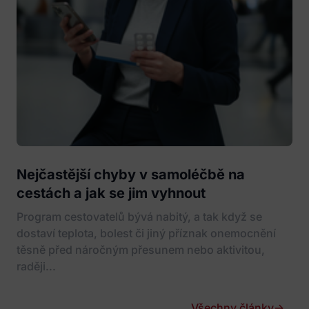
Nejčastější chyby v samoléčbě na
cestách a jak se jim vyhnout
Program cestovatelů bývá nabitý, a tak když se
dostaví teplota, bolest či jiný příznak onemocnění
těsně před náročným přesunem nebo aktivitou,
raději...
Všechny články
→