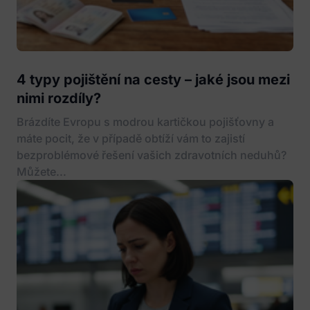
4 typy pojištění na cesty – jaké jsou mezi
nimi rozdíly?
Brázdíte Evropu s modrou kartičkou pojišťovny a
máte pocit, že v případě obtíží vám to zajistí
bezproblémové řešení vašich zdravotních neduhů?
Můžete...