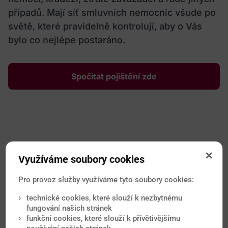
případů. Mají síť smluvních nemocnic všude po
světě, které pravidelně kontrolují, aby o Vás
bylo co nejlépe postaráno.
Spočítat pojištění zde
Využíváme soubory cookies
Nejčtenější novinky
Pro provoz služby využíváme tyto soubory cookies:
Od očkování přes malárii až po vyvrácené mýty o
technické cookies, které slouží k nezbytnému
tropických onemocněních. Nové články každý měsíc.
fungování našich stránek
funkční cookies, které slouží k přívětivějšímu