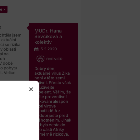
ie
0
MUDr. Hana
chtěla jsem
Ševčíková a
 aktuální
kolektiv
ící se rizika
v oblasti
5.2.2020
al na
ých
 V době
o pobytu
Dobrý den,
t. Velice
aktuálně virus Zika
není v této zemi
aktivní. Přesto však
používejte
pverdy
repelent. Věřím, že
máte preventivní
očkování alespoň
proti virové
s
hepatitidě A z
období ještě před
otěhotněním. Jinak
by byla cesta do
této části Afriky
poměrně riziková.