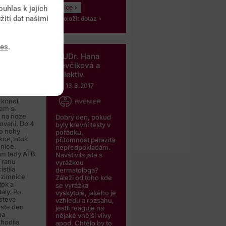
Více
uhlas k jejich
žití dat našimi
Položit dotaz
ies
.
7
MUDr. Hana
v listopadu
Ševčíková a
ovali
kolektiv
volenou na
ich ostrovu,
13.3.2017
lli a
 konci
em si
t na noze
Dobrý den, pokud
ovani. Do 4
byly krevní testy v
do nohy
pořádku,
ekce, otok
přítomnost parazita
mnice.
nepředpokládám.
em tedy ATB
Navštívila jste s
 ranu
vyrážkou
istila
dermatologa?
 zimnice
Záleží od toho kde
tok a
se vyrážka
aly. Po
vyskytuje, jakého je
steva
vzhledu a rozsahu,
este den
jestli reaguje na
na
nějaké vnější vlivy
chodila
apod. Chtělo by to