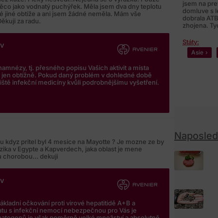
jsem na pre
něco jako vodnatý puchýřek. Měla jsem dva dny teplotu
domluve s 
né jiné obtíže a ani jsem žádné neměla. Mám vše
dobrala ATB
kuji za radu.
zhojena. Ty
Státy:
iv
Asie
namnézy, tj. přesného popisu Vašich aktivit a místa
it jen obtížně. Pokud daný problém v dohledné době
viště infekční medicíny kvůli podrobnějšímu vyšetření.
Naposled
sou kdyz pritel byl 4 mesice na Mayotte ? Je mozne ze by
izika v Egypte a Kapverdech, jaka oblast je mene
u chorobou... dekuji
iv
ákladní očkování proti virové hepatitidě A+B a
atu s infekční nemocí nebezpečnou pro Vás je
atogenů je však poměrně velké množství a absolutně