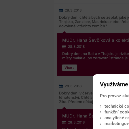
případěuplatnění výše uvedených p
údajůčiuplatnění práv k ochraněmýc
28.3.2018
emailovou adresu osobniudaje@medito
Dobrý den, chtěla bych se zeptat, jaké j
případně na pověřence pro ochranu 
Thajsko, Zanzibar, Mauricius nebo třeba
dovolené v těchto zemích?
Staňkovou, na e-mailové adrese sta
Potvrzuji, že svým souhlasem dávám
MUDr. Hana Ševčíková a kolekt
pro zpracování mých osobních údajův
28.3.2018
souladu se zněním zákona o zpracov
Dobrý den, na Bali a v Thajsku je riz
osobních údajů.
místy malárie, po zdravotní stránce j
Více
Využíváme 
28.3.2018
Dobrý den, v červenci se chystáme do C
Pro provoz slu
těhotenství. Chtěla bych se zeptat, zda
Zika. Předem děkuji za odpověď.
technické co
funkční cook
MUDr. Hana Ševčíková a kolekt
analytické c
28.3.2018
marketingové