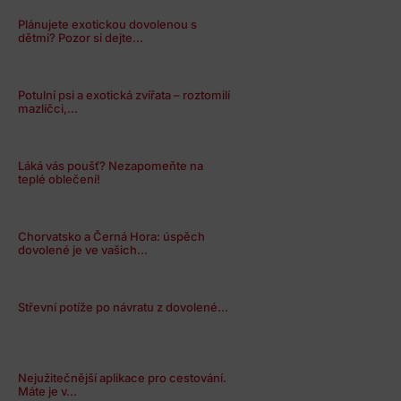
Plánujete exotickou dovolenou s
dětmi? Pozor si dejte...
Potulní psi a exotická zvířata – roztomilí
mazlíčci,...
Láká vás poušť? Nezapomeňte na
teplé oblečení!
Chorvatsko a Černá Hora: úspěch
dovolené je ve vašich...
Střevní potíže po návratu z dovolené...
Nejužitečnější aplikace pro cestování.
Máte je v...