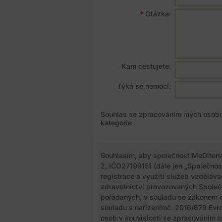
*
Otázka:
Kam cestujete:
Týká se nemocí:
Souhlas se zpracováním mých osobní
kategorie
Souhlasím, aby společnost MeDitorial
2, IČO27199151 (dále jen „Společnos
registrace a využití služeb vzděláv
zdravotnictví provozovaných Společn
pořádaných, v souladu se zákonem č.
souladu s nařízenímč. 2016/679 Evr
osob v souvislosti se zpracováním 