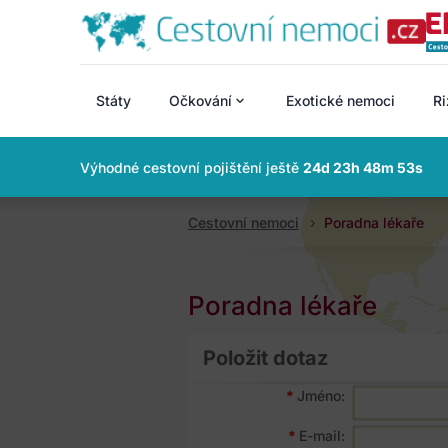
Státy
Očkování
Exotické nemoci
Ri
Výhodné cestovní pojištění ještě
24d 23h 48m 51s
Cestovní nemoci
Poradna lékaře
Poradna lékaře
Položit dotaz
*
Jméno:
*
E-mail: