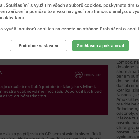
ndemicky nevyskytuje. V uvedeném kontextu nemusíte
na „Souhlasím“ s využitím všech souborů cookies, poskytnete tím so
em zařízení a pomůže to s vaší navigací na stránce, s analýzou vyu
 aktivitami.
 o využití souborů cookies naleznete na stránce
Prohlášení o cook
22.2.201
Dobry den, 
vat na Kubu na svadobnu cestu teraz v maji, ale uz
jsme absolv
Podrobné nastavení
Souhlasím a pokračovat
ake je v tejto oblasi riziko nakazy virusom Zika. Mali by
mesicni do
dsej napr. na floridu? Tiez sa chcem opytat aky je vas
Bali a okoln
rimesti tehotenstva. Vopred Vam dakujem za odpoved.
konkretne Gi
Lombok, na
dovolene js
sedrela nar
iv
behem surf
dnu se mi 
dostala inf
ka je aktuálně na Kubě podobně nízké jako v Miami.
kotniku, zi
 trimestru však nevidíme moc rádi. Doporučil bych buď
Nasadila js
t až ve druhém trimestru.
Amoksiklav,
pravidelne c
Betadinem,
odeznely, o
infekce zust
navratu nav
chirurgie, j
navratu. Ra
Mexika a po příjezdu do ČR jsem si všimla skvrn, fleků
vycistena, 
 než kůže. Fleky nesvědí..Nejedná se o vyrážku. Pouze