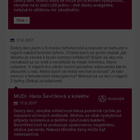
Dobrý den, bolest hlavy se může po očkování vyskytnout,
obvykle na to stačí užít jednu – dvě dávky analgetika,
nebývá to většinou nic závažného.
Více
17.8.2017
Dobry den,jsem v 5.mesici tehotenstvi a manzel se bohuzel v
nigerii nakazil brisnim tyfem. Chtela bych se proto zeptat ,jak
dlouho je clovek s touto nemoci infekcni? Bojim se aby me
nenakazil az se vrati a neublizilo to nejak miminku, ktere
cekame. V nigerii mu nikdo neumi poradne odpovedet,tak to
zkousim u vas. Nebo bych se mela nechat ockovat? Je tato
nemoc v tehotenstvi nebezpecna? Manzel se uz leci v nigerii
2 tydny. Dekuji za odpoved.
MUDr. Hana Ševčíková a kolektiv
17.8.2017
Dobrý den, obvykle infekčnost klesá poměrně rychle po
nasazení účinných antibiotik. Mohou se však vyskytnout
případy rezistence a delšího vylučování bakterií.
Bezinfekčnost se prokazuje opakovanou negativitou
stolice pacienta. Nákaza těhotné ženy může být
nebezpečná.