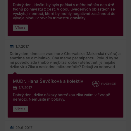
Dobrý den, ideální by bylo počkat s otěhotněním cca 4-6
týdnů po návratu z cest. V obou uvedených oblastech se
vyskytují nemoci, které by mohly negativně zasáhnout do
vývoje plodu v prvním trimestru gravidity.
Více
1.7.2017
Dobry den, dnes se vracime z Chorvatska (Makarská riviéra) a
snazime se o miminko. Oba mame par stipancu. Pokud by se
mi povedlo zde (nebo v nejblizsi dobe) otehotnet, je nejake
riziko viru Zika a nasledne mikrocefalie? Dekuji za odpoved
MUDr. Hana Ševčíková a kolektiv
1.7.2017
Dobrý den, riziko nákazy horečkou zika zatím v Evropě
nehrozí. Nemusíte mít obavy.
Více
29.6.2017