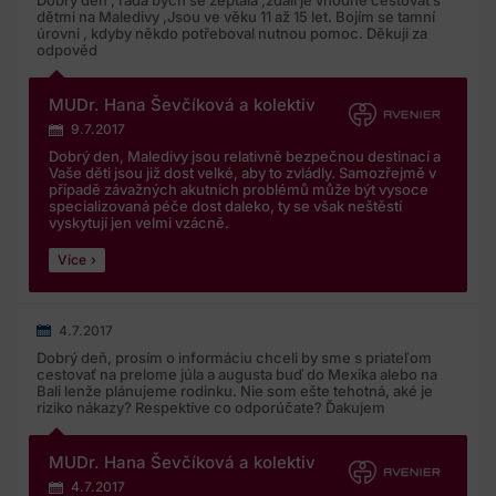
Dobrý den , ráda bych se zeptala ,zdali je vhodné cestovat s
dětmi na Maledivy ,Jsou ve věku 11 až 15 let. Bojím se tamní
úrovni , kdyby někdo potřeboval nutnou pomoc. Děkuji za
odpověd
MUDr. Hana Ševčíková a kolektiv
9.7.2017
Dobrý den, Maledivy jsou relativně bezpečnou destinací a
Vaše děti jsou již dost velké, aby to zvládly. Samozřejmě v
případě závažných akutních problémů může být vysoce
specializovaná péče dost daleko, ty se však neštěstí
vyskytují jen velmi vzácně.
Více
4.7.2017
Dobrý deň, prosím o informáciu chceli by sme s priateľom
cestovať na prelome júla a augusta buď do Mexika alebo na
Bali lenže plánujeme rodinku. Nie som ešte tehotná, aké je
riziko nákazy? Respektíve co odporúčate? Ďakujem
MUDr. Hana Ševčíková a kolektiv
4.7.2017