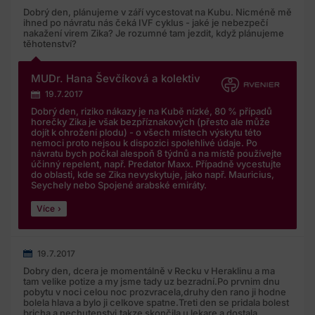
Dobrý den, plánujeme v září vycestovat na Kubu. Nicméně mě
ihned po návratu nás čeká IVF cyklus - jaké je nebezpečí
nakažení virem Zika? Je rozumné tam jezdit, když plánujeme
těhotenství?
MUDr. Hana Ševčíková a kolektiv
19.7.2017
Dobrý den, riziko nákazy je na Kubě nízké, 80 % případů
horečky Zika je však bezpříznakových (přesto ale může
dojít k ohrožení plodu) - o všech místech výskytu této
nemoci proto nejsou k dispozici spolehlivé údaje. Po
návratu bych počkal alespoň 8 týdnů a na místě používejte
účinný repelent, např. Predator Maxx. Případně vycestujte
do oblasti, kde se Zika nevyskytuje, jako např. Mauricius,
Seychely nebo Spojené arabské emiráty.
Více
19.7.2017
Dobry den, dcera je momentálně v Recku v Heraklinu a ma
tam velike potize a my jsme tady uz bezradní.Po prvnim dnu
pobytu v noci celou noc prozvracela,druhy den rano ji hodne
bolela hlava a bylo ji celkove spatne.Treti den se pridala bolest
bricha a nechutenstvi,takze skončila u lekare a dostala