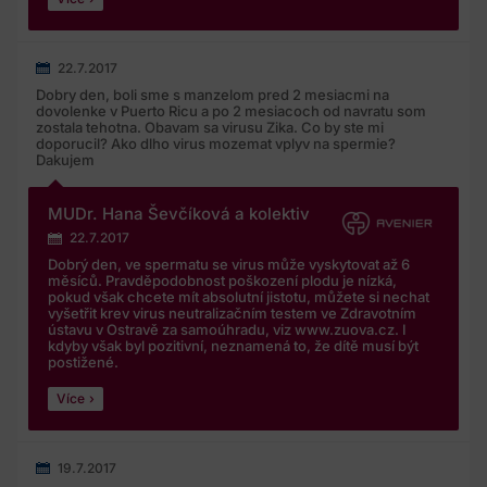
22.7.2017
Dobry den, boli sme s manzelom pred 2 mesiacmi na
dovolenke v Puerto Ricu a po 2 mesiacoch od navratu som
zostala tehotna. Obavam sa virusu Zika. Co by ste mi
doporucil? Ako dlho virus mozemat vplyv na spermie?
Dakujem
MUDr. Hana Ševčíková a kolektiv
22.7.2017
Dobrý den, ve spermatu se virus může vyskytovat až 6
měsíců. Pravděpodobnost poškození plodu je nízká,
pokud však chcete mít absolutní jistotu, můžete si nechat
vyšetřit krev virus neutralizačním testem ve Zdravotním
ústavu v Ostravě za samoúhradu, viz www.zuova.cz. I
kdyby však byl pozitivní, neznamená to, že dítě musí být
postižené.
Více
19.7.2017