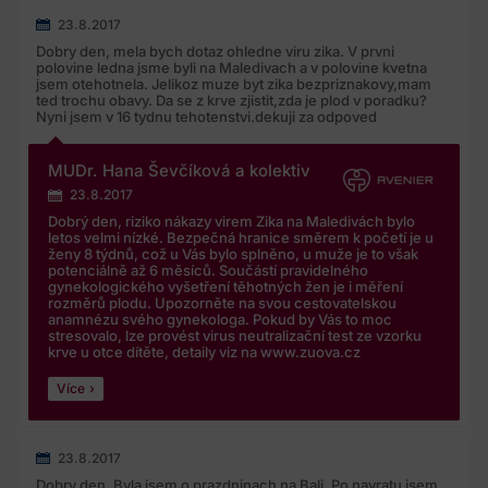
23.8.2017
Dobry den, mela bych dotaz ohledne viru zika. V prvni
polovine ledna jsme byli na Maledivach a v polovine kvetna
jsem otehotnela. Jelikoz muze byt zika bezpriznakovy,mam
ted trochu obavy. Da se z krve zjistit,zda je plod v poradku?
Nyni jsem v 16 tydnu tehotenstvi.dekuji za odpoved
MUDr. Hana Ševčíková a kolektiv
23.8.2017
Dobrý den, riziko nákazy virem Zika na Maledivách bylo
letos velmi nízké. Bezpečná hranice směrem k početí je u
ženy 8 týdnů, což u Vás bylo splněno, u muže je to však
potenciálně až 6 měsíců. Součástí pravidelného
gynekologického vyšetření těhotných žen je i měření
rozměrů plodu. Upozorněte na svou cestovatelskou
anamnézu svého gynekologa. Pokud by Vás to moc
stresovalo, lze provést virus neutralizační test ze vzorku
krve u otce dítěte, detaily viz na www.zuova.cz
Více
23.8.2017
Dobry den. Byla jsem o prazdninach na Bali. Po navratu jsem