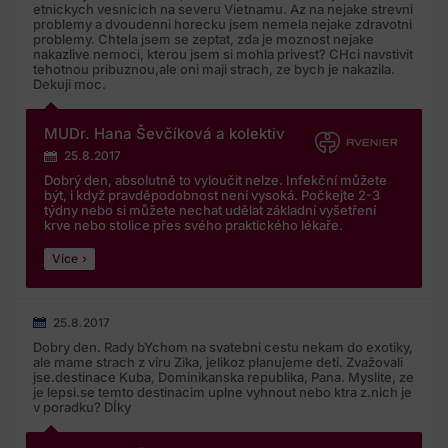
osobniudaje@meditorial.cz nebo na telefonní číslo 212
etnickych vesnicich na severu Vietnamu. Az na nejake strevni
249 013, případně na pověřence pro ochranu osobních
problemy a dvoudenni horecku jsem nemela nejake zdravotni
problemy. Chtela jsem se zeptat, zda je moznost nejake
údajů Společnosti, Márii Chvajovou Staňkovou, na e-
nakazlive nemoci, kterou jsem si mohla privest? CHci navstivit
mailové adrese stankova@stankovapartneri.cz.
tehotnou pribuznou,ale oni maji strach, ze bych je nakazila.
Dekuji moc.
Potvrzuji, že svým souhlasem dávám Společnosti
výslovný souhlas a zákonný důvod pro zpracování mých
MUDr. Hana Ševčíková a kolektiv
osobních údajůvč. zvláštní kategorie údajů o zdravotním
25.8.2017
stavu v souladu se zněním zákona o zpracování osobních
Dobrý den, absolutně to vyloučit nelze. Infekční můžete
údajů a obecným nařízením o ochraně osobních údajů.
být, i když pravděpodobnost není vysoká. Počkejte 2-3
týdny nebo si můžete nechat udělat základní vyšetření
krve nebo stolice přes svého praktického lékaře.
Více
25.8.2017
Dobry den. Rady bYchom na svatebni cestu nekam do exotiky,
ale mame strach z viru Zika, jelikoz planujeme deti. Zvažovali
jse.destinace Kuba, Dominikanska republika, Pana. Myslite, ze
je lepsi.se temto destinacim uplne vyhnout nebo ktra z.nich je
v poradku? DÍky