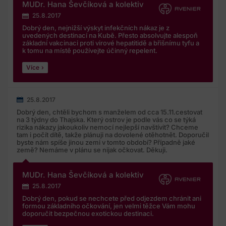
MUDr. Hana Ševčíková a kolektiv
25.8.2017
Dobrý den, nejnižší výskyt infekčních nákaz je z
uvedených destinací na Kubě. Přesto absolvujte alespoň
základní vakcinaci proti virové hepatitidě a břišnímu tyfu a
k tomu na místě používejte účinný repelent.
Více
25.8.2017
Dobrý den, chtěli bychom s manželem od cca 15.11.cestovat
na 3 týdny do Thajska. Který ostrov je podle vás co se týká
rizika nákazy jakoukoliv nemocí nejlepší navštívit? Chceme
tam i počít dítě, takže plánuji na dovolené otěhotnět. Doporučil
byste nám spíše jinou zemi v tomto období? Případně jaké
země? Nemáme v plánu se nijak očkovat. Děkuji.
MUDr. Hana Ševčíková a kolektiv
25.8.2017
Dobrý den, pokud se nechcete před odjezdem chránit ani
formou základního očkování, jen velmi těžce Vám mohu
doporučit bezpečnou exotickou destinaci.