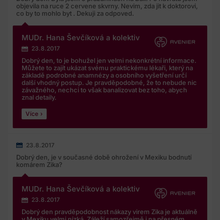
objevila na ruce 2 cervene skvrny. Nevim, zda jit k doktorovi,
co by to mohlo byt . Dekuji za odpoved.
MUDr. Hana Ševčíková a kolektiv
23.8.2017
Dobrý den, to je bohužel jen velmi nekonkrétní informace.
Můžete to zajít ukázat svému praktickému lékaři, který na
základě podrobné anamnézy a osobního vyšetření určí
další vhodný postup. Je pravděpodobné, že to nebude nic
závažného, nechci to však banalizovat bez toho, abych
znal detaily.
Více
23.8.2017
Dobrý den, je v současné době ohrožení v Mexiku bodnutí
komárem Zika?
MUDr. Hana Ševčíková a kolektiv
23.8.2017
Dobrý den pravděpodobnost nákazy virem Zika je aktuálně
v Mexiku velmi nízká. Záleží samozřejmě i na přesném