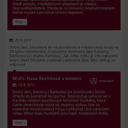
místě pobytu, v turistických oblastech je nákaza
nepravděpodobná. Přesto je na prevenci bodnutí hmyzem
nutné myslet a používat účinný repelent.
Více
22.8.2017
Dobry den, chystame se na dovolenou a v dobe cesty budu ve
25 tydnu tehotenstvi. Zvazujeme destinace jako Bahamy,
Barbados (ci zbytek Karibiku). Jak velke riziko je zde nakazeni
virem zika? Chceme cestovat v polovine rijna. Moc dekuji za
odpoved
MUDr. Hana Ševčíková a kolektiv
22.8.2017
Dobrý den, Bahamy i Barbados lze považovat v tomto
ohledu za poměrně bezpečné. Doporučuji vyhnout se v
Karibiku místem postiženým letošními hurikány, které
často zanechávají místa se stojatou vodou, kde se
následně množí bodavý hmyz a přibývají i jiná zdravotní
rizika. Mimo trasu hurikánů jsou např. Holandské Antily.
Více