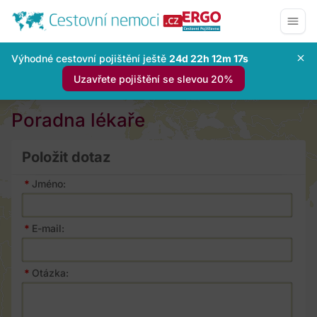
Výhodné cestovní pojištění ještě
24d 22h 12m 16s
Uzavřete pojištění se slevou 20%
Poradna lékaře
Položit dotaz
*
Jméno:
*
E-mail:
*
Otázka: