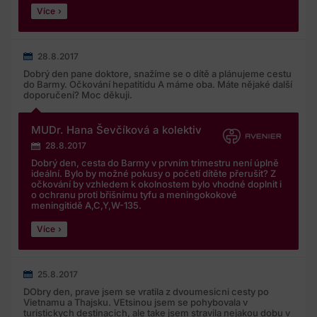
kterém byly mnou poskytnuty a pouze pro shora uvedené
Více
účely;
Společnost mé osobní údaje předává jen zpracovatelům
28.8.2017
z řad spolupracujících lékařůjednotlivých poraden,
Dobrý den pane doktore, snažíme se o dítě a plánujeme cestu
jejichž seznam naleznete zde.
do Barmy. Očkování hepatitidu A máme oba. Máte nějaké další
doporučení? Moc děkuji.
Společnost provádí s mými údaji následující úkony:
ukládá je do databáze uživatelů, upravuje je v případě,
MUDr. Hana Ševčíková a kolektiv
že je doplním nebo se dožádám úpravy, vyhledává je v
rámci své databáze, třídíje dle jednotlivých kritérií pro
28.8.2017
dotazy poradny a likviduje je po uplynutí shora uvedené
Dobrý den, cesta do Barmy v prvním trimestru není úplně
ideální. Bylo by možné pokusy o početí dítěte přerušit? Z
lhůty pro zpracování nebo po odvolání mého souhlasu.
očkování by vzhledem k okolnostem bylo vhodné doplnit i
Současně s podmínkami Poraden pseudonymizované
o ochranu proti břišnímu tyfu a meningokokové
dotazy a odpovědilékařezveřejňuje na svých
meningitidě A,C,Y,W-135.
vzdělávacích a populárněnaučných webech.
Více
V případě jakýchkoliv dotazůohledně zpracování
osobních údajů nebo v případěuplatnění výše uvedených
práv se mohu ve věci ochrany mých osobních
25.8.2017
údajůčiuplatnění práv k ochraněmých osobních
DObry den, prave jsem se vratila z dvoumesicni cesty po
Vietnamu a Thajsku. VEtsinou jsem se pohybovala v
údajůobrátit na pověřenouosobu na emailovou adresu
turistickych destinacich, ale take jsem stravila nejakou dobu v