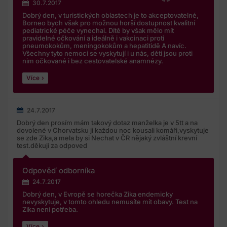
30.7.2017
Dobrý den, v turistických oblastech je to akceptovatelné,
Borneo bych však pro možnou horší dostupnost kvalitní
pediatrické péče vynechal. Dítě by však mělo mít
pravidelné očkování a ideálně i vakcinaci proti
pneumokokům, meningokokům a hepatitidě A navíc.
Všechny tyto nemoci se vyskytují i u nás, děti jsou proti
nim očkované i bez cestovatelské anamnézy.
Více
24.7.2017
Dobrý den prosím mám takový dotaz manželka je v 5tt a na
dovolené v Chorvatsku ji každou noc kousali komáři,vyskytuje
se zde Zika,a mela by si Nechat v ČR nějaký zvláštní krevní
test.děkuji za odpoved
Odpověď odborníka
24.7.2017
Dobrý den, v Evropě se horečka Zika endemicky
nevyskytuje, v tomto ohledu nemusíte mít obavy. Test na
Zika není potřeba.
Více