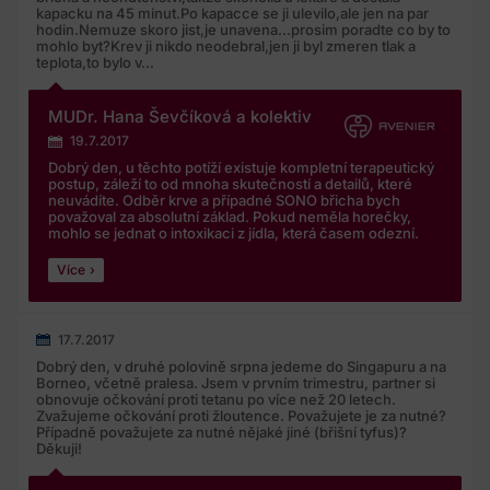
kapacku na 45 minut.Po kapacce se ji ulevilo,ale jen na par
hodin.Nemuze skoro jist,je unavena...prosim poradte co by to
mohlo byt?Krev ji nikdo neodebral,jen ji byl zmeren tlak a
teplota,to bylo v...
MUDr. Hana Ševčíková a kolektiv
19.7.2017
Dobrý den, u těchto potíží existuje kompletní terapeutický
postup, záleží to od mnoha skutečností a detailů, které
neuvádíte. Odběr krve a případné SONO břicha bych
považoval za absolutní základ. Pokud neměla horečky,
mohlo se jednat o intoxikaci z jídla, která časem odezní.
Více
17.7.2017
Dobrý den, v druhé polovině srpna jedeme do Singapuru a na
Borneo, včetně pralesa. Jsem v prvním trimestru, partner si
obnovuje očkování proti tetanu po více než 20 letech.
Zvažujeme očkování proti žloutence. Považujete je za nutné?
Případně považujete za nutné nějaké jiné (břišní tyfus)?
Děkuji!