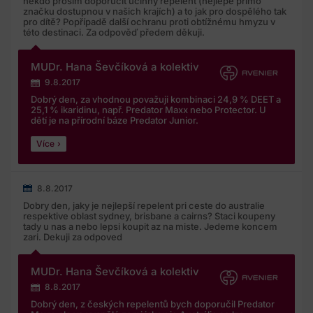
někdo prosím doporučit účinný repelent (nejlépe přímo
značku dostupnou v našich krajích) a to jak pro dospělého tak
pro dítě? Popřípadě další ochranu proti obtížnému hmyzu v
této destinaci. Za odpověď předem děkuji.
MUDr. Hana Ševčíková a kolektiv
9.8.2017
Dobrý den, za vhodnou považuji kombinaci 24,9 % DEET a
25,1 % ikaridinu, např. Predator Maxx nebo Protector. U
dětí je na přírodní báze Predator Junior.
Více
8.8.2017
Dobry den, jaky je nejlepší repelent pri ceste do australie
respektive oblast sydney, brisbane a cairns? Staci koupeny
tady u nas a nebo lepsi koupit az na miste. Jedeme koncem
zari. Dekuji za odpoved
MUDr. Hana Ševčíková a kolektiv
8.8.2017
Dobrý den, z českých repelentů bych doporučil Predator