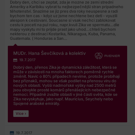
Dobry den, chci se zeptat, zda je mozne ze zemi stredni
Ameriky a Karibiku vybrat tu nejbezpečnější stran pripadneho
těhotenství. Snazime se jiz pres dva roky neuspesne a radi
bychom ten cas - kdyz uz jsme nechtene bez deti - vyuzili
alespon k cestovani. Soucasne si vsak nechci zablokovat
cestu k poceti na pul roku, napr.kvuli Zika ve spermatu...dle
mapy vyskytu mi to prijde prast jako uhod...chteli bychom
nekterou z destinaci Kostarika, Nikaragua, Kuba, Panama,
Guatemala. ( Honduras a San...
MUDr. Hana Ševčíková a kolektiv
19.7.2017
Dobrý den, přenos Zika je dynamická záležitost, která se
může v závislosti na mnoha faktorech poměrně rychle
změnit. Navíc o 80% případech nevíme, protože probíhají
bez příznaků, mohou se však podílet na přenosu viru do
nových oblastí. Vyšší nadmořské výšky nad 2500 metrů
jsou obvykle prosté komárů přenášejících nebezpečné
nemoci. Případně zvažte oblasti v jiné části světa, kde se
Zika nevyskytuje, jako např. Mauricius, Seychely nebo
Spojené arabské emiráty.
Více
19.7.2017