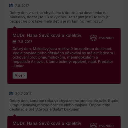
7.8.2017
Dobry den v zari se chystame s dcerou na dovolenku na
Maledivy, dcere jsou 3 roky chcu se zeptat jestli to tam je
bezpecne pro take male deti a jestli tam nic nehrozy.?
MUDr. Hana Ševčíková a kolektiv
7.8.2017
Dobrý den, Maledivy jsou relativně bezpečnou destinací.
Vedle pravidelného dětského očkování by měla mít dcera i
očkování proti pneumokokům, meningokokům a
hepatitidě A navíc, k tomu účinný repelent, např. Predator
Junior.
Více
30.7.2017
Dobry den, koncom roka sa chystam na mesiac do azie. Kuala
lumpur,lankawi,mozno borneo alebo thajsko. Odporucate
destinacie pre 3,5rocne dieta? Dakujem
MUDr. Hana Ševčíková a kolektiv