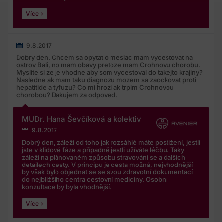
Více
9.8.2017
Dobry den. Chcem sa opytat o mesiac mam vycestovat na
ostrov Bali, no mam obavy pretoze mam Crohnovu chorobu.
Myslite si ze je vhodne aby som vycestoval do takejto krajiny?
Nasledne ak mam taku diagnozu mozem sa zaockovat proti
hepatitide a tyfuzu? Co mi hrozi ak trpim Crohnovou
chorobou? Dakujem za odpoved.
MUDr. Hana Ševčíková a kolektiv
9.8.2017
Dobrý den, záleží od toho jak rozsáhlé máte postižení, jestli
jste v klidové fáze a případně jestli užíváte léčbu. Taky
záleží na plánovaném způsobu stravování se a dalších
detailech cesty. V principu je cesta možná, nejvhodnější
by však bylo objednat se se svou zdravotní dokumentací
do nejbližšího centra cestovní medicíny. Osobní
konzultace by byla vhodnější.
Více