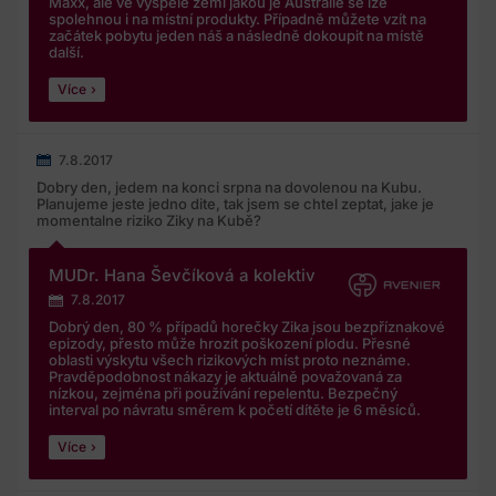
Maxx, ale ve vyspělé zemi jakou je Austrálie se lze
spolehnou i na místní produkty. Případně můžete vzít na
začátek pobytu jeden náš a následně dokoupit na místě
další.
Více
7.8.2017
Dobry den, jedem na konci srpna na dovolenou na Kubu.
Planujeme jeste jedno dite, tak jsem se chtel zeptat, jake je
momentalne riziko Ziky na Kubě?
MUDr. Hana Ševčíková a kolektiv
7.8.2017
Dobrý den, 80 % případů horečky Zika jsou bezpříznakové
epizody, přesto může hrozit poškození plodu. Přesné
oblasti výskytu všech rizikových míst proto neznáme.
Pravděpodobnost nákazy je aktuálně považovaná za
nízkou, zejména při používání repelentu. Bezpečný
interval po návratu směrem k početí dítěte je 6 měsíců.
Více