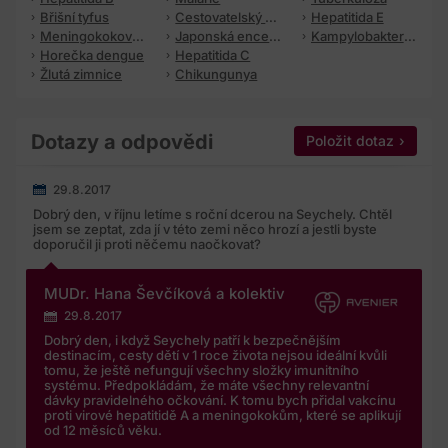
se zpracováním dle výše zmíněnýchprávních předpisů, a
Břišní tyfus
Cestovatelský průjem
Hepatitida E
to jak ve vztahu k osobním údajům, tak i ke zvláštní
Meningokoková meningitida
Japonská encefalitida
Kampylobakterióza
Horečka dengue
Hepatitida C
kategorii osobních údajů, zejména pak:
Žlutá zimnice
Chikungunya
s právem na přístup ke svým osobním údajům, jejich
opravu nebo jejich výmaz, popřípadě s omezením
zpracování;
Dotazy a odpovědi
Položit dotaz
s právem vznést námitku proti zpracování;
29.8.2017
s právem na přenositelnostúdajů ve strukturovaném,
Dobrý den, v říjnu letíme s roční dcerou na Seychely. Chtěl
běžně používaném a strojověčitelnémformátu;
jsem se zeptat, zda jí v této zemi něco hrozí a jestli byste
doporučil ji proti něčemu naočkovat?
s právem kdykoliv souhlas se zpracováním odvolat;
MUDr. Hana Ševčíková a kolektiv
a s právem podat stížnost u dozorového úřadu, kterým je
29.8.2017
Úřad pro ochranu osobních údajů.
Dobrý den, i když Seychely patří k bezpečnějším
destinacím, cesty dětí v 1 roce života nejsou ideální kvůli
Současně potvrzuji, že jsem obeznámen se způsobem
tomu, že ještě nefungují všechny složky imunitního
nakládání s mými osobními údaji a jejich zpracováním vč.
systému. Předpokládám, že máte všechny relevantní
zvláštní kategorie osobních údajů, zejména že:
dávky pravidelného očkování. K tomu bych přidal vakcínu
proti virové hepatitidě A a meningokokům, které se aplikují
od 12 měsíců věku.
mé osobní údaje jsou zpracovány pouze v rozsahu, ve