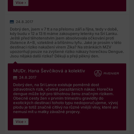
Více
24.8.2017
Dobrý den, jsem v 7 tt a na přelomu září a října, tedy v době,
kdy budu v 12 a 13 tt máme zakoupeny letenky na Srí Lanku.
Ještě před těhotenstvím jsem absolvovala očkování proti
žlutence A+B, vzteklině a břišnímu tyfu. Jaké je prosím v této
destinaci riziko nakažení virem Zika? Na stránkách MZV
upozorňují pouze na zvýšené riziko nákazy horečkou Dengue.
Jsou nějaká další rizika? Děkuji a přeji pěkný den.
MUDr. Hana Ševčíková a kolektiv
24.8.2017
Dobrý den, na Sri Lance existuje poměrně dost
zdravotních rizik, včetně parazitárních nákaz. Horečka
dengue může být pro těhotnou ženu značným rizikem.
Obecně cesty žen v prvním trimestru gravidity do
exotických destinací tohoto typu nedoporučujeme, vývoj
plodu je totiž značně citlivý na různé vnější vlivy, které ani
nemusí mít u matky závažné projevy.
Více