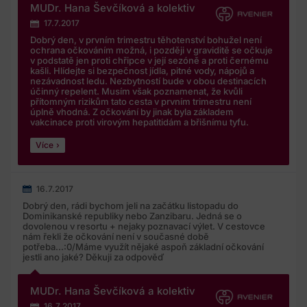
MUDr. Hana Ševčíková a kolektiv
17.7.2017
Dobrý den, v prvním trimestru těhotenství bohužel není
ochrana očkováním možná, i později v graviditě se očkuje
v podstatě jen proti chřipce v její sezóně a proti černému
kašli. Hlídejte si bezpečnost jídla, pitné vody, nápojů a
nezávadnost ledu. Nezbytností bude v obou destinacích
účinný repelent. Musím však poznamenat, že kvůli
přítomným rizikům tato cesta v prvním trimestru není
úplně vhodná. Z očkování by jinak byla základem
vakcinace proti virovým hepatitidám a břišnímu tyfu.
Více
16.7.2017
Dobrý den, rádi bychom jeli na začátku listopadu do
Dominikanské republiky nebo Zanzibaru. Jedná se o
dovolenou v resortu + nejaky poznavací výlet. V cestovce
nám řekli že očkování není v současné době
potřeba...:0/Máme využít nějaké aspoň základní očkování
jestli ano jaké? Děkuji za odpověď
MUDr. Hana Ševčíková a kolektiv
16.7.2017