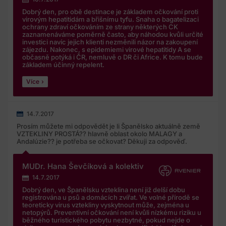
Dobrý den, pro obě destinace je základem očkování proti
virovým hepatitidám a břišnímu tyfu. Snaha o bagatelizaci
ochrany zdraví očkováním ze strany některých CK
zaznamenáváme poměrně často, aby náhodou kvůli určité
investici navíc jejich klienti nezměnili názor na zakoupení
zájezdu. Nakonec, s epidemiemi virové hepatitidy A se
občasně potýká i ČR, nemluvě o DR či Africe. K tomu bude
základem účinný repelent.
Více
14.7.2017
Prosím můžete mi odpovědět je li Španělsko aktuálně země
VZTEKLINY PROSTÁ?? hlavně oblast okolo MALAGY a
Andalúzie?? je potřeba se očkovat? Děkuji za odpověď.
MUDr. Hana Ševčíková a kolektiv
14.7.2017
Dobrý den, ve Španělsku vzteklina není již delší dobu
registrována u psů a domácích zvířat. Ve volné přírodě se
teoreticky virus vztekliny vyskytnout může, zejména u
netopýrů. Preventivní očkování není kvůli nízkému riziku u
běžného turistického pobytu nezbytné, pokud nejde o