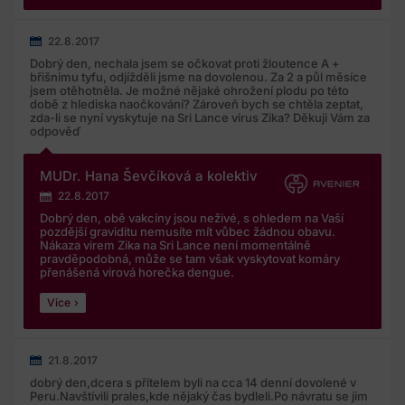
22.8.2017
Dobrý den, nechala jsem se očkovat proti žloutence A +
břišnímu tyfu, odjížděli jsme na dovolenou. Za 2 a půl měsíce
jsem otěhotněla. Je možné nějaké ohrožení plodu po této
době z hlediska naočkování? Zároveň bych se chtěla zeptat,
zda-li se nyní vyskytuje na Sri Lance virus Zika? Děkuji Vám za
odpověď
MUDr. Hana Ševčíková a kolektiv
22.8.2017
Dobrý den, obě vakcíny jsou neživé, s ohledem na Vaší
pozdější graviditu nemusíte mít vůbec žádnou obavu.
Nákaza virem Zika na Sri Lance není momentálně
pravděpodobná, může se tam však vyskytovat komáry
přenášená virová horečka dengue.
Více
21.8.2017
dobrý den,dcera s přítelem byli na cca 14 denní dovolené v
Peru.Navštívili prales,kde nějaký čas bydleli.Po návratu se jim