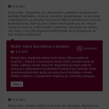
9.8.2017
Dobry den, chystame se v decembri s pritelem na plavbu po
karibiku (barbados, st.lucia, martinik, guadeloupe..na pevnine
v destinacich sa obvykle byva od 9-18hod.)plavbu koncime na
kube(havana), kde by sme chteli stravit jeste par dni. Pocas
cesty by sme se chteli snazit o miminko, ale bojim se nakazy
viru zika. co by ste doporucoval?myslite ze je bezpecne se
tam snazit o miminko?
MUDr. Hana Ševčíková a kolektiv
9.8.2017
Dobrý den, karibská oblast byla virem Zika postižená
značně, i když je v současné době riziko považované za
nízké, nákazu nelze vyloučit. Nejjistější by bylo odložit
pokusy o otěhotnění na období 6 měsíců po návratu nebo
absolvovat předtím testy na vyloučení kontaktu s virem.
Dalším rizikem v uvedeném regionu je i horečka dengue.
Více
9.8.2017
Dobrý den, známá odjíždí i s dcerou do Tanzanie. Mohl by mi