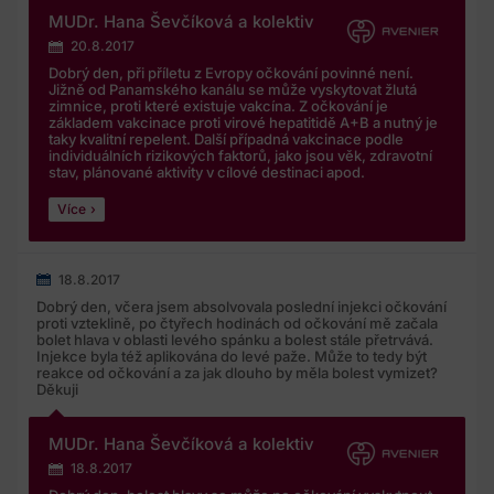
MUDr. Hana Ševčíková a kolektiv
20.8.2017
Dobrý den, při příletu z Evropy očkování povinné není.
Jižně od Panamského kanálu se může vyskytovat žlutá
zimnice, proti které existuje vakcína. Z očkování je
základem vakcinace proti virové hepatitidě A+B a nutný je
taky kvalitní repelent. Další případná vakcinace podle
individuálních rizikových faktorů, jako jsou věk, zdravotní
stav, plánované aktivity v cílové destinaci apod.
Více
18.8.2017
Dobrý den, včera jsem absolvovala poslední injekci očkování
proti vzteklině, po čtyřech hodinách od očkování mě začala
bolet hlava v oblasti levého spánku a bolest stále přetrvává.
Injekce byla též aplikována do levé paže. Může to tedy být
reakce od očkování a za jak dlouho by měla bolest vymizet?
Děkuji
MUDr. Hana Ševčíková a kolektiv
18.8.2017