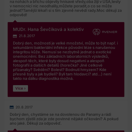
na nohách a břichu objevily hnisavé vředy,oba žijí v USA,testy
v nemocnici nic neodhalily,můžete poradit,o co se může
jednat?Tamější lékaři si s tím zjevně nevědí rady.Moc děkuji za
odpověd!
MUDr. Hana Ševčíková a kolektiv
21.8.2017
Dobrý den, možností je velké množství, může to být např. i
sekundární bakteriální infekce původní léze s narušenou
integritou kůže. Nemusí se nezbytně jednat o exotické
onemocnění. Bez základních laboratorních výsledků,
alespoň těch, které byly dosud negativní a alespoň
fotografií a dalších detailů (horečka? Jiné celkové
přízanaky? Svědění? Bolest? Bodnutí hmyzem? Kde
přesně byly a jak bydleli? Byli tam hlodavci? atd…) není
takto na dálku diagnostika možná.
Více
20.8.2017
Dobrý den, chystáme se na dovolenou do Panamy a rádi
bychom zjistili zda je zde povinné nějaké očkování? A pokud
ano jaké. Děkuji za odpověď.