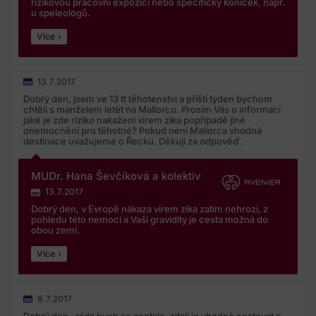
rizikovou pracovní expozici nebo specifický koníček, např.
u speleologů.
Více
13.7.2017
Dobrý den, jsem ve 13 tt těhotenství a příští týden bychom
chtěli s manželem letět na Mallorcu. Prosím Vás o informaci
jaké je zde riziko nakažení virem zika popřípadě jiné
onemocnění pro těhotné? Pokud není Mallorca vhodná
destinace uvažujeme o Řecku. Děkuji za odpověď.
MUDr. Hana Ševčíková a kolektiv
13.7.2017
Dobrý den, v Evropě nákaza virem zika zatím nehrozí, z
pohledu této nemoci a Vaší gravidity je cesta možná do
obou zemí.
Více
9.7.2017