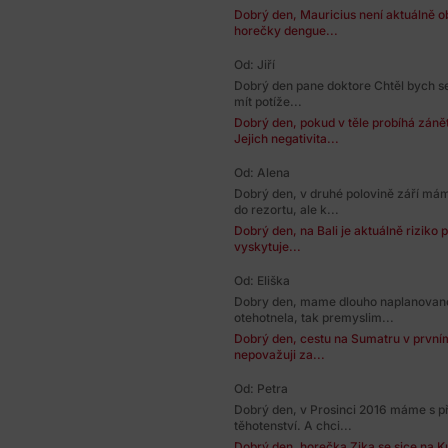
Dobrý den, Mauricius není aktuálně obl
horečky dengue...
Od: Jiří
Dobrý den pane doktore Chtěl bych se
mít potíže...
Dobrý den, pokud v těle probíhá zánět,
Jejich negativita...
Od: Alena
Dobrý den, v druhé polovině září má
do rezortu, ale k...
Dobrý den, na Bali je aktuálně riziko
vyskytuje...
Od: Eliška
Dobry den, mame dlouho naplanovan
otehotnela, tak premyslim...
Dobrý den, cestu na Sumatru v prvním t
nepovažuji za...
Od: Petra
Dobrý den, v Prosinci 2016 máme s př
těhotenství. A chci...
Dobrý den, horečka Zika se sice na K