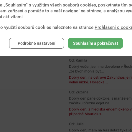
Dobry den,chtela jsem se zeptat,v zar
na „Souhlasím“ s využitím všech souborů cookies, poskytnete tím so
nakazil virem...
em zařízení a pomůže to s vaší navigací na stránce, s analýzou vyu
Dobrý den, podle aktuálních znalostí 
 aktivitami.
měsíců a to i...
 o využití souborů cookies naleznete na stránce
Prohlášení o cook
Od: Terezie
Dobrý den, v dubnu se chystám na Srí
a jižní části...
Podrobné nastavení
Souhlasím a pokračovat
Dobrý den, pro Sri Lanku je základem
břišnímu tyfu...
Od: Kamila
Dobrý večer,jsem na dovolené v Řec
,ze bych mohla byt...
Dobrý den, na ostrově Zakynthos je 
velmi nízké. Horečka...
Od: Zuzana
Dobrý den pane doktore, s manželem 
začátku března odjet na...
Dobrý den, z hlediska endemického 
případně Mauricius...
Od: Julia
Dobry den, mam na Vas dotaz tykajic