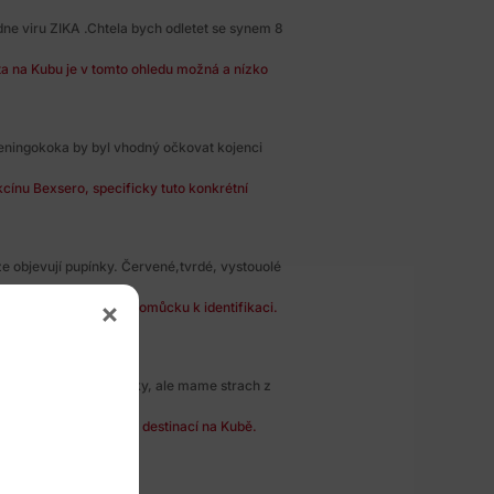
dne viru ZIKA .Chtela bych odletet se synem 8
ta na Kubu je v tomto ohledu možná a nízko
eningokoka by byl vhodný očkovat kojenci
cínu Bexsero, specificky tuto konkrétní
ze objevují pupínky. Červené,tvrdé, vystouolé
ií nepřináší zásadní pomůcku k identifikaci.
cestu nekam do exotiky, ale mame strach z
h nákaz je z uvedených destinací na Kubě.