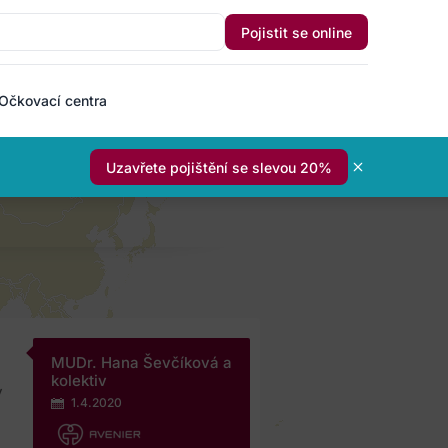
Pojistit se online
Očkovací centra
Uzavřete pojištění se slevou 20%
MUDr. Hana Ševčíková a
kolektiv
y
1.4.2020