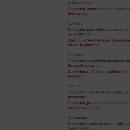
Asii a v nekolika...
Dobrý den, znamená to, že dosavadní 
byla úplně...
Od: Hana
Dobrý den, pane doktore, v polovině
do exotiky. V tu...
Mauricius i Seychely lze v daném ko
Situaci by pomohlo...
Od: Anna
Dobrý den, s manželem plánujeme dítě
(listopad) a zkusit...
Dobrý den, raději bych s otěhotněním
týdnech...
Od: Eva
Hezký den, ráda bych se zeptala, co b
plánovaný...
Dobrý den, pro dítě uvedeného věku j
virové hepatitidě A...
Od: Zuzana
Dobry den, v patek jsme se vratili z d
zada v oblasti...