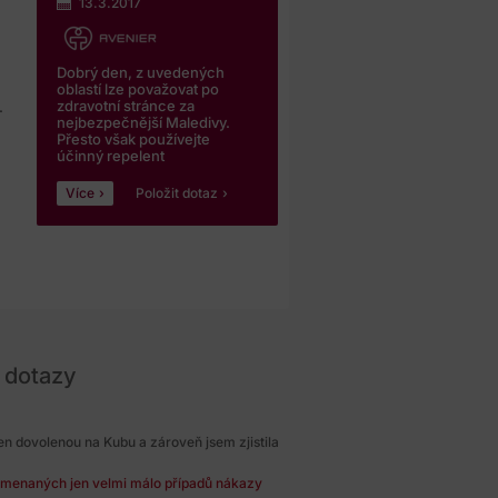
13.3.2017
Dobrý den, z uvedených
oblastí lze považovat po
zdravotní stránce za
.
nejbezpečnější Maledivy.
Přesto však používejte
účinný repelent
Více
Položit dotaz
 dotazy
 sen dovolenou na Kubu a zároveň jsem zjistila
amenaných jen velmi málo případů nákazy