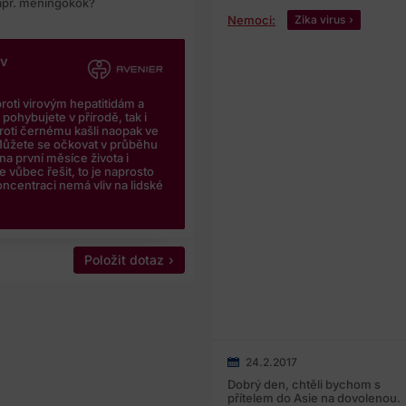
např. meningokok?
Nemoci:
Zika virus
iv
roti virovým hepatitidám a
ohybujete v přírodě, tak i
proti černému kašli naopak ve
Můžete se očkovat v průběhu
na první měsíce života i
 vůbec řešit, to je naprosto
ncentraci nemá vliv na lidské
Položit dotaz
24.2.2017
Dobrý den, chtěli bychom s
přítelem do Asie na dovolenou.