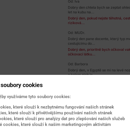
Od: Iva
Dobry den chtela bych se zeptat ohle
let na kubu na...
Dobrý den, pokud nejste těhotná, ces
riziková...
Od: MUDr.
Dobrý den pane docente, který typ m
cestujícímu do...
Dobrý den, prioritně bych očkoval vak
očkovací látku...
Od: Barbora
Dobrý den, v Egyptě se mi na levé no
a kolem nich je...
Dobrý den, uvedený popis bez fotograf
soubory cookies
Bylo by...
Od: Hana
žby využíváme tyto soubory cookies:
Dobry den. Rady bYchom na svatebni 
viru Zika, jelikoz...
okies, které slouží k nezbytnému fungování našich stránek
Dobrý den, nejnižší výskyt infekčníc
ies, které slouží k přívětivějšímu používání našich stránek
Přesto absolvujte...
ookies, které slouží pro analýzy dat pro zlepšování našich služeb
 cookies, které slouží k našim marketingovým aktivitám
Od: Vlasta