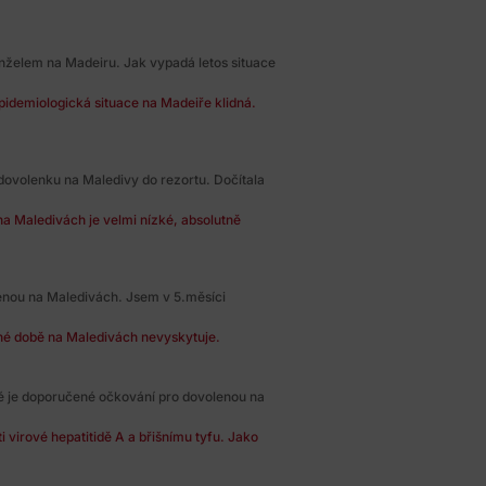
nželem na Madeiru. Jak vypadá letos situace
pidemiologická situace na Madeiře klidná.
dovolenku na Maledivy do rezortu. Dočítala
na Maledivách je velmi nízké, absolutně
enou na Maledivách. Jsem v 5.měsíci
né době na Maledivách nevyskytuje.
ké je doporučené očkování pro dovolenou na
 virové hepatitidě A a břišnímu tyfu. Jako