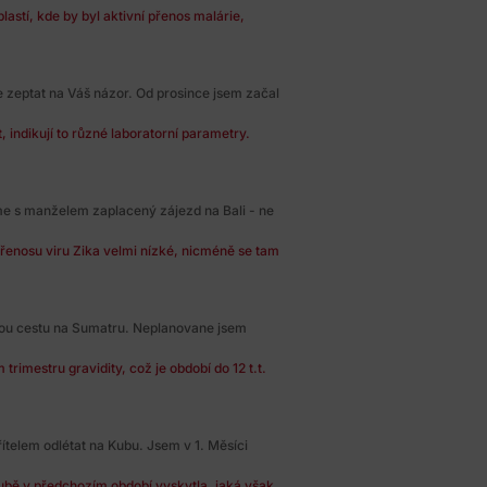
astí, kde by byl aktivní přenos malárie,
 zeptat na Váš názor. Od prosince jsem začal
 indikují to různé laboratorní parametry.
me s manželem zaplacený zájezd na Bali - ne
 přenosu viru Zika velmi nízké, nicméně se tam
ou cestu na Sumatru. Neplanovane jsem
rimestru gravidity, což je období do 12 t.t.
ítelem odlétat na Kubu. Jsem v 1. Měsíci
ubě v předchozím období vyskytla, jaká však