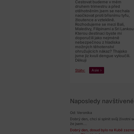
Cestovat budeme v mém
druhem trimestru a před
otěhotněním jsem se nechala
naočkovat proti břisnímu tyfu,
žloutence a vzteklině.
Rozhodujeme se mezi Bali,
Maledivy, Filipinami a Sri Lankou
Kterou destinaci byste mi
doporučili jako nejméně
nebezpečnou z hladiska
možných těhotenství
ohružujících nákaz? Thajsko
jsme jiz kvuli dengue vyloučili.
Děkuji
Státy:
Asie
Naposledy navštívené
Od: Veronika
Dobrý den, chci si splnit svůj životní
že jsem...
Dobrý den, dosud bylo na Kubě zazn