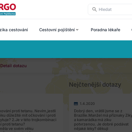
zika cestování
Cestovní pojištění
Poradna lékaře
Detail dotazu
Nejčtenější dotazy
1.4.2020
ování proti tetanu. Nevím,jestli
Dobrý den, vrátili jsme se z
ku důležité mít očkování i proti
Brazilie.Manžel má příznaky Zik
tuje? 2.Je v této trojkombinaci
a kamarádka má ziku
í proti tetanu?
potvrzenou. Je dobré podávat
 měla ve svém věku
nějaké léky? děkuji