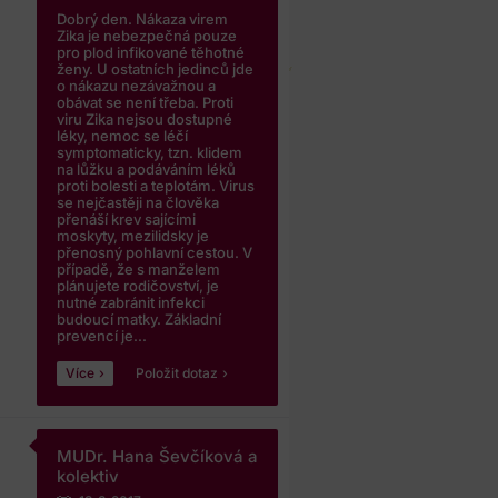
Dobrý den. Nákaza virem
Zika je nebezpečná pouze
pro plod infikované těhotné
ženy. U ostatních jedinců jde
o nákazu nezávažnou a
obávat se není třeba. Proti
viru Zika nejsou dostupné
léky, nemoc se léčí
symptomaticky, tzn. klidem
na lůžku a podáváním léků
proti bolesti a teplotám. Virus
se nejčastěji na člověka
přenáší krev sajícími
moskyty, mezilidsky je
přenosný pohlavní cestou. V
případě, že s manželem
plánujete rodičovství, je
nutné zabránit infekci
budoucí matky. Základní
prevencí je...
Více
Položit dotaz
MUDr. Hana Ševčíková a
kolektiv