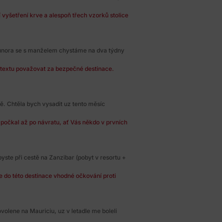
vyšetření krve a alespoň třech vzorků stolice
 února se s manželem chystáme na dva týdny
ntextu považovat za bezpečné destinace.
. Chtěla bych vysadit uz tento měsíc
 počkal až po návratu, ať Vás někdo v prvních
yste při cestě na Zanzibar (pobyt v resortu +
e do této destinace vhodné očkování proti
ovolene na Mauriciu, uz v letadle me boleli