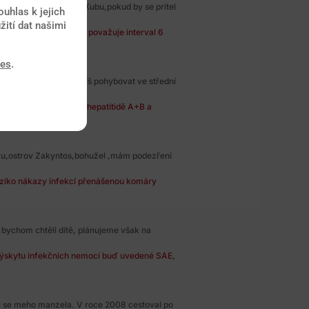
i jedem s pritelem na Kubu,pokud by se pritel
uhlas k jejich
žití dat našimi
se za bezpečný odstup považuje interval 6
ies
.
 Lanku. Budu se nejspíš pohybovat ve střední
 očkování proti virové hepatitidě A+B a
ku,ostrov Zakyntos,bohužel ,mám podezření
riziko nákazy infekcí přenášenou komáry
bychom chtěli dítě, plánujeme však na
výskytu infekčních nemocí buď uvedené SAE,
i se meho manzela. V roce 2008 cestoval po