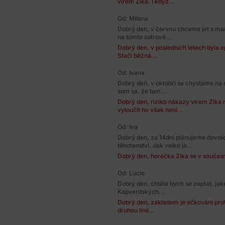
virem Zika. I když...
Od: Milena
Dobrý den, v červnu chceme jet s ma
na tomto ostrově...
Dobrý den, v posledních letech byla e
Stačí běžná...
Od: Ivana
Dobrý deň, v októbri sa chystáme na 
som sa, že tam...
Dobrý den, riziko nákazy virem Zika 
vyloučit ho však není...
Od: Iva
Dobrý den, za 14dní plánujeme dovol
těhotenství. Jak velké je...
Dobrý den, horečka Zika se v součas
Od: Lucie
Dobrý den, chtěla bych se zeptat, ja
Kapverdských...
Dobrý den, základem je očkování proti
druhou linii...