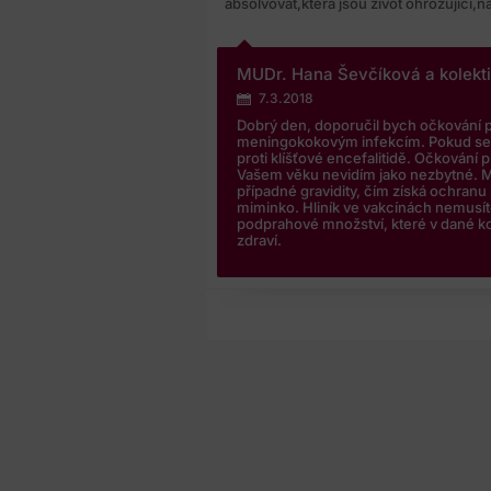
absolvovat,která jsou život ohrožující,
MUDr. Hana Ševčíková a kolekt
7.3.2018
Dobrý den, doporučil bych očkování p
meningokokovým infekcím. Pokud se p
proti klíšťové encefalitidě. Očkování 
Vašem věku nevidím jako nezbytné. 
případné gravidity, čím získá ochranu 
miminko. Hliník ve vakcínách nemusíte
podprahové množství, které v dané ko
zdraví.