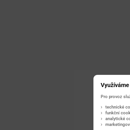
Využíváme 
Pro provoz slu
technické co
funkční cook
analytické c
marketingové