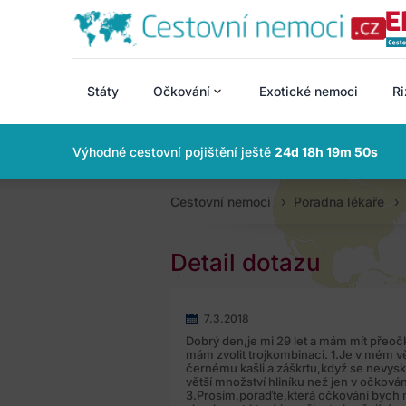
Státy
Očkování
Exotické nemoci
Ri
Výhodné cestovní pojištění ještě
24d 18h 19m 50s
Cestovní nemoci
Poradna lékaře
Detail dotazu
7.3.2018
Dobrý den,je mi 29 let a mám mít přeočk
mám zvolit trojkombinaci. 1.Je v mém vě
černému kašli a záškrtu,když se nevysky
větší množství hliníku než jen v očkován
3.Prosím,poraďte,která očkování bych