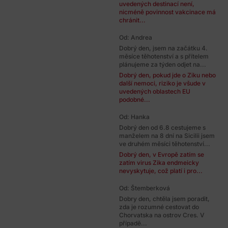
uvedených destinací není,
nicméně povinnost vakcinace má
chránit...
Od: Andrea
Dobrý den, jsem na začátku 4.
měsíce těhotenství a s přítelem
plánujeme za týden odjet na...
Dobrý den, pokud jde o Ziku nebo
další nemoci, riziko je všude v
uvedených oblastech EU
podobné...
Od: Hanka
Dobrý den od 6.8 cestujeme s
manželem na 8 dní na Sicilii jsem
ve druhém měsíci těhotenství...
Dobrý den, v Evropě zatím se
zatím virus Zika endmeicky
nevyskytuje, což platí i pro...
Od: Štemberková
Dobry den, chtěla jsem poradit,
zda je rozumné cestovat do
Chorvatska na ostrov Cres. V
případě...