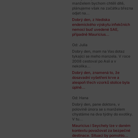
manželem bychom chtěli dítě,
plánujeme však na začátku března
odjet na...
Dobrý den, z hlediska
endemického výskytu infekčních
nemocí buď uvedené SAE,
případně Mauricius...
Od: Julia
Dobry den, mam na Vas dotaz
tykajici se meho manzela. V roce
2008 cestoval po Asii a v
nekolika...
Dobrý den, znamená to, že
dosavadní vyšetření krve a
alespoň třech vzorků stolice byla
úplně...
Od: Hana
Dobrý den, pane doktore, v
polovině února se s manželem
chystáme na dva týdny do exotiky.
V tu...
Mauricius i Seychely lze v daném
kontextu považovat za bezpečné
destinace. Situaci by pomohlo...