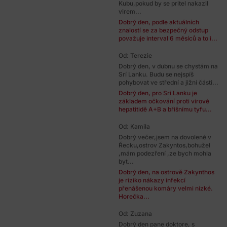
Kubu,pokud by se pritel nakazil
virem...
Dobrý den, podle aktuálních
znalostí se za bezpečný odstup
považuje interval 6 měsíců a to i...
Od: Terezie
Dobrý den, v dubnu se chystám na
Srí Lanku. Budu se nejspíš
pohybovat ve střední a jižní části...
Dobrý den, pro Sri Lanku je
základem očkování proti virové
hepatitidě A+B a břišnímu tyfu...
Od: Kamila
Dobrý večer,jsem na dovolené v
Řecku,ostrov Zakyntos,bohužel
,mám podezření ,ze bych mohla
byt...
Dobrý den, na ostrově Zakynthos
je riziko nákazy infekcí
přenášenou komáry velmi nízké.
Horečka...
Od: Zuzana
Dobrý den pane doktore, s