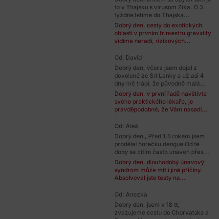
to v Thajsku s vírusom Zika. O 3
týždne letíme do Thajska...
Dobrý den, cesty do exotických
oblastí v prvním trimestru gravidity
vidíme neradi, rizikových...
Od: David
Dobrý den, včera jsem dojel z
dovolené ze Srí Lanky a už asi 4
dny mě trápí, že původně malá...
Dobrý den, v první řadě navštivte
svého praktického lékaře, je
pravděpodobné, že Vám nasadí...
Od: Aleš
Dobrý den , Před 1,5 rokem jsem
prodělal horečku dengue.Od té
doby se cítím často unaven přes...
Dobrý den, dlouhodobý únavový
syndrom může mít i jiné příčiny.
Absolvoval jste testy na...
Od: Anezka
Dobry den, jsem v 18 tt,
zvazujeme cestu do Chorvatska a