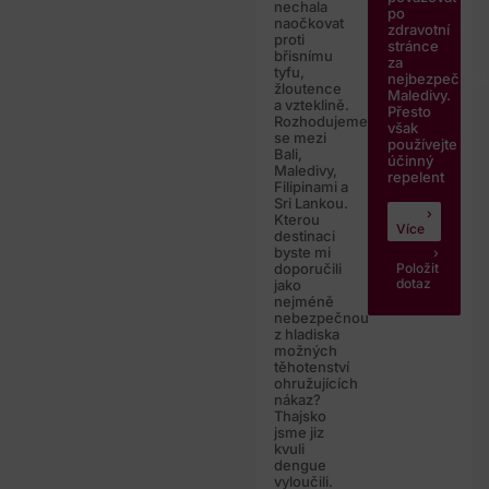
nechala
po
naočkovat
zdravotní
proti
stránce
břisnímu
za
tyfu,
nejbezpečnějš
žloutence
Maledivy.
a vzteklině.
Přesto
Rozhodujeme
však
se mezi
používejte
Bali,
účinný
Maledivy,
repelent
Filipinami a
Sri Lankou.
Kterou
Více
destinaci
byste mi
Položit
doporučili
dotaz
jako
nejméně
nebezpečnou
z hladiska
možných
těhotenství
ohružujících
nákaz?
Thajsko
jsme jiz
kvuli
dengue
vyloučili.