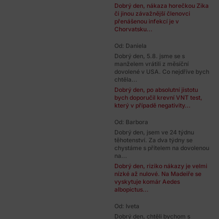
Dobrý den, nákaza horečkou Zika
či jinou závažnější členovci
přenášenou infekcí je v
Chorvatsku...
Od: Daniela
Dobrý den, 5.8. jsme se s
manželem vrátili z měsíční
dovolené v USA. Co nejdříve bych
chtěla...
Dobrý den, po absolutní jistotu
bych doporučil krevní VNT test,
který v případě negativity...
Od: Barbora
Dobrý den, jsem ve 24 týdnu
těhotenství. Za dva týdny se
chystáme s přítelem na dovolenou
na...
Dobrý den, riziko nákazy je velmi
nízké až nulové. Na Madeiře se
vyskytuje komár Aedes
albopictus...
Od: Iveta
Dobrý den, chtěli bychom s