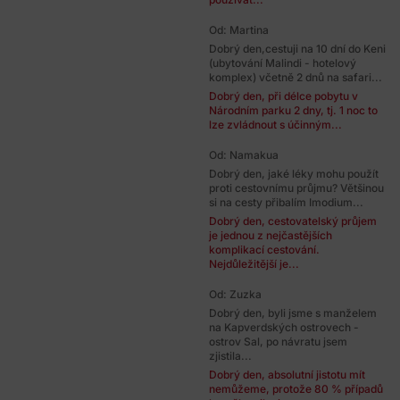
Od: Martina
Dobrý den,cestuji na 10 dní do Keni
(ubytování Malindi - hotelový
komplex) včetně 2 dnů na safari...
Dobrý den, při délce pobytu v
Národním parku 2 dny, tj. 1 noc to
lze zvládnout s účinným...
Od: Namakua
Dobrý den, jaké léky mohu použít
proti cestovnímu průjmu? Většinou
si na cesty přibalím Imodium...
Dobrý den, cestovatelský průjem
je jednou z nejčastějších
komplikací cestování.
Nejdůležitější je...
Od: Zuzka
Dobrý den, byli jsme s manželem
na Kapverdských ostrovech -
ostrov Sal, po návratu jsem
zjistila...
Dobrý den, absolutní jistotu mít
nemůžeme, protože 80 % případů