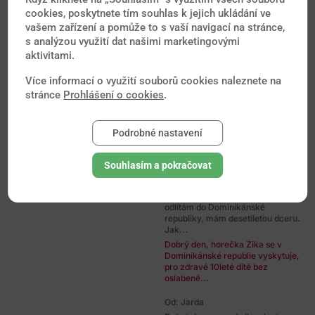
exoticku dovolenku, ale zaroven
cookies, poskytnete tím souhlas k jejich ukládání ve
sa snazim otehotniet... Ktoru...
vašem zařízení a pomůže to s vaší navigací na stránce,
Dobrý den, z uvedených destinací
s analýzou využití dat našimi marketingovými
bych z hlediska zdravotních rizik
aktivitami.
upřednostnil Seychely.
Více informací o využití souborů cookies naleznete na
Od: zuzana
stránce
Prohlášení o cookies
.
Dobrý den, za 12 dnů odjíždíme na
dovolenou na Maledivy. Jaké je
riziko nákazy spalniček? Máme...
Podrobné nastavení
Dobrý den, pokud letíte
pravidelnou linkou, kde budou v
letadle a na letišti stovky osob z...
Souhlasím a pokračovat
Od: Zdeňka
Dobrý den, v prosinci s rodinou
odlítám do Dominikánské
republiky, mám desetiletou dceru.
Jak...
Dobrý den, horečka Zika se v
Dominikánské republie vyskytuje,
pro zdravé 10leté dítě bez
oslabené...
Od: Jarda