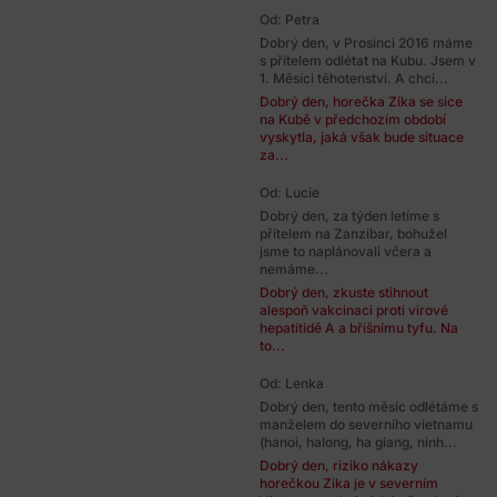
Od: Petra
Dobrý den, v Prosinci 2016 máme
s přítelem odlétat na Kubu. Jsem v
1. Měsíci těhotenství. A chci...
Dobrý den, horečka Zika se sice
na Kubě v předchozím období
vyskytla, jaká však bude situace
za...
Od: Lucie
Dobrý den, za týden letíme s
přítelem na Zanzibar, bohužel
jsme to naplánovali včera a
nemáme...
Dobrý den, zkuste stihnout
alespoň vakcinaci proti virové
hepatitidě A a břišnímu tyfu. Na
to...
Od: Lenka
Dobrý den, tento měsíc odlétáme s
manželem do severního vietnamu
(hanoi, halong, ha giang, ninh...
Dobrý den, riziko nákazy
horečkou Zika je v severním