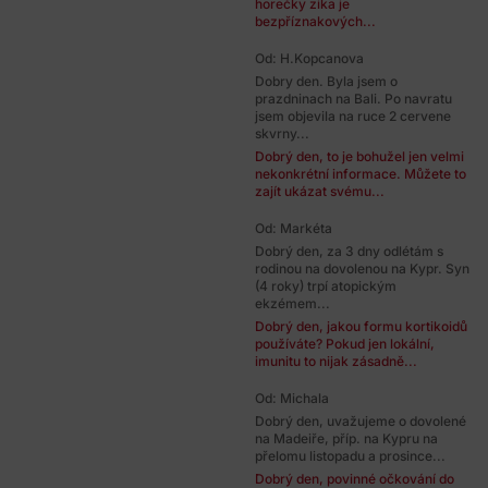
horečky zika je
bezpříznakových...
Od: H.Kopcanova
Dobry den. Byla jsem o
prazdninach na Bali. Po navratu
jsem objevila na ruce 2 cervene
skvrny...
Dobrý den, to je bohužel jen velmi
nekonkrétní informace. Můžete to
zajít ukázat svému...
Od: Markéta
Dobrý den, za 3 dny odlétám s
rodinou na dovolenou na Kypr. Syn
(4 roky) trpí atopickým
ekzémem...
Dobrý den, jakou formu kortikoidů
používáte? Pokud jen lokální,
imunitu to nijak zásadně...
Od: Michala
Dobrý den, uvažujeme o dovolené
na Madeiře, příp. na Kypru na
přelomu listopadu a prosince...
Dobrý den, povinné očkování do