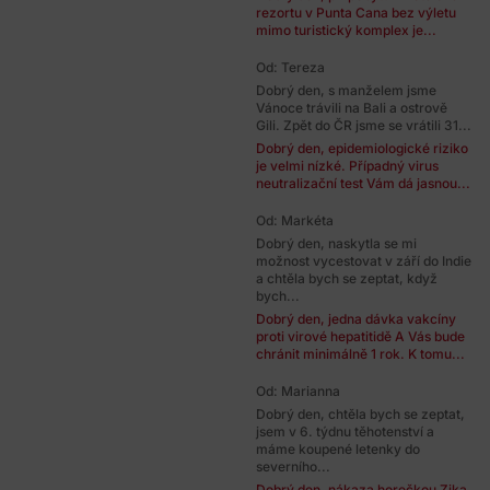
rezortu v Punta Cana bez výletu
mimo turistický komplex je...
Od: Tereza
Dobrý den, s manželem jsme
Vánoce trávili na Bali a ostrově
Gili. Zpět do ČR jsme se vrátili 31...
Dobrý den, epidemiologické riziko
je velmi nízké. Případný virus
neutralizační test Vám dá jasnou...
Od: Markéta
Dobrý den, naskytla se mi
možnost vycestovat v září do Indie
a chtěla bych se zeptat, když
bych...
Dobrý den, jedna dávka vakcíny
proti virové hepatitidě A Vás bude
chránit minimálně 1 rok. K tomu...
Od: Marianna
Dobrý den, chtěla bych se zeptat,
jsem v 6. týdnu těhotenství a
máme koupené letenky do
severního...
Dobrý den, nákaza horečkou Zika