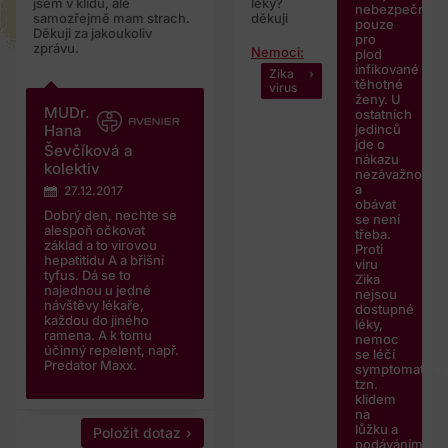
jsem v klidu, ale
léky?
nebezpečná
samozřejmě mam strach.
děkuji
pouze
Děkuji za jakoukoliv
pro
zprávu.
Nemoci:
plod
infikované
Zika
těhotné
virus
ženy. U
MUDr.
ostatních
jedinců
Hana
jde o
Ševčíková a
nákazu
kolektiv
nezávažnou
a
27.12.2017
obávat
Dobrý den, nechte se
se není
alespoň očkovat
třeba.
základ a to virovou
Proti
hepatitidu A a břišní
viru
tyfus. Dá se to
Zika
najednou u jedné
nejsou
návštěvy lékaře,
dostupné
každou do jiného
léky,
ramena. A k tomu
nemoc
účinný repelent, např.
se léčí
Predator Maxx.
symptomaticky
tzn.
klidem
na
lůžku a
Položit dotaz
podáváním