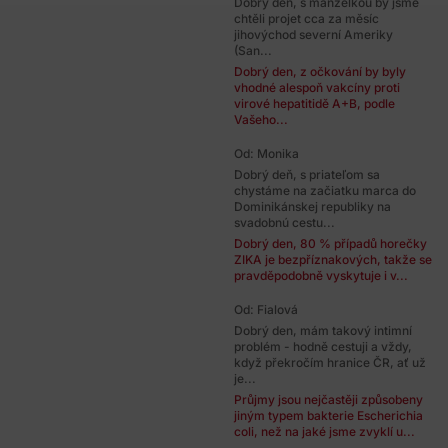
Dobrý den, s manželkou by jsme
chtěli projet cca za měsíc
jihovýchod severní Ameriky
(San...
Dobrý den, z očkování by byly
vhodné alespoň vakcíny proti
virové hepatitidě A+B, podle
Vašeho...
Od: Monika
Dobrý deň, s priateľom sa
chystáme na začiatku marca do
Dominikánskej republiky na
svadobnú cestu...
Dobrý den, 80 % případů horečky
ZIKA je bezpříznakových, takže se
pravděpodobně vyskytuje i v...
Od: Fialová
Dobrý den, mám takový intimní
problém - hodně cestuji a vždy,
když překročím hranice ČR, ať už
je...
Průjmy jsou nejčastěji způsobeny
jiným typem bakterie Escherichia
coli, než na jaké jsme zvyklí u...