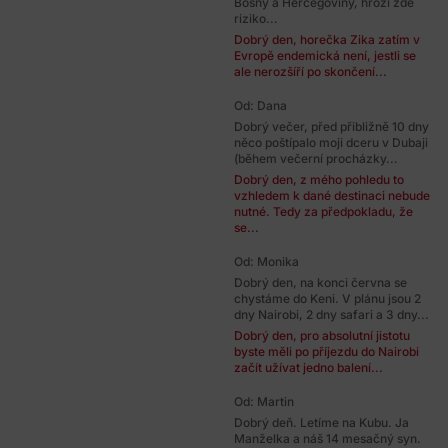
Bosny a Hercegoviny, hrozí zde
riziko...
Dobrý den, horečka Zika zatím v
Evropě endemická není, jestli se
ale nerozšíří po skončení...
Od: Dana
Dobrý večer, před přibližně 10 dny
něco poštípalo moji dceru v Dubaji
(během večerní procházky...
Dobrý den, z mého pohledu to
vzhledem k dané destinaci nebude
nutné. Tedy za předpokladu, že
se...
Od: Monika
Dobrý den, na konci června se
chystáme do Keni. V plánu jsou 2
dny Nairobi, 2 dny safari a 3 dny...
Dobrý den, pro absolutní jistotu
byste měli po příjezdu do Nairobi
začít užívat jedno balení...
Od: Martin
Dobrý deň. Letíme na Kubu. Ja
Manželka a náš 14 mesačný syn.