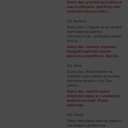
Dobrý den, prioritně bych očkoval
vakcínu Bexsero, specificky tuto
konkrétní očkovací látku...
Od: Barbora
Dobrý den, v Egyptě se mi na levé
noze objevují pupínky.
Červené,tvrdé, vystouolé a kolem
nich je...
Dobrý den, uvedený popis bez
fotografií nepřináší zásadní
pomůcku k identifikaci. Bylo by...
Od: Hana
Dobry den. Rady bYchom na
svatebni cestu nekam do exotiky,
ale mame strach z viru Zika,
jelikoz...
Dobrý den, nejnižší výskyt
infekčních nákaz je z uvedených
destinací na Kubě. Přesto
absolvujte...
Od: Vlasta
Dobry den,chtela jsem se zeptat,v
zari jedem s pritelem na