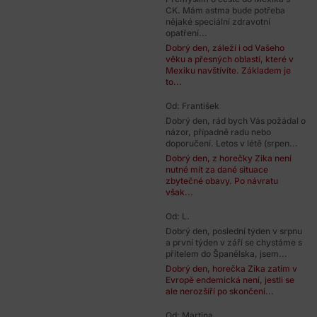
CK. Mám astma bude potřeba
nějaké speciální zdravotní
opatření...
Dobrý den, záleží i od Vašeho
věku a přesných oblastí, které v
Mexiku navštívíte. Základem je
to...
Od: František
Dobrý den, rád bych Vás požádal o
názor, případně radu nebo
doporučení. Letos v létě (srpen...
Dobrý den, z horečky Zika není
nutné mít za dané situace
zbytečné obavy. Po návratu
však...
Od: L.
Dobrý den, poslední týden v srpnu
a první týden v září se chystáme s
přítelem do Španělska, jsem...
Dobrý den, horečka Zika zatím v
Evropě endemická není, jestli se
ale nerozšíří po skončení...
Od: Martina