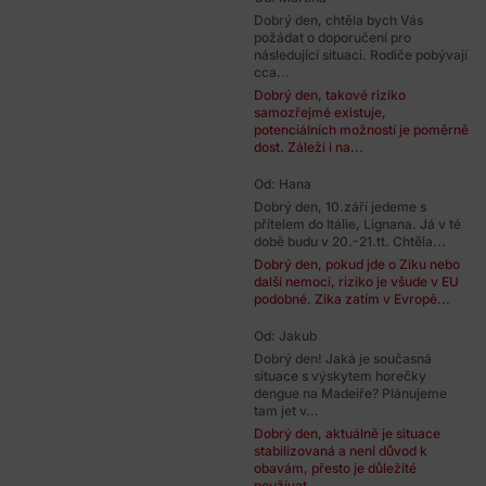
Dobrý den, chtěla bych Vás
požádat o doporučení pro
následující situaci. Rodiče pobývají
cca...
Dobrý den, takové riziko
samozřejmé existuje,
potenciálních možností je poměrně
dost. Záleží i na...
Od: Hana
Dobrý den, 10.září jedeme s
přítelem do Itálie, Lignana. Já v té
době budu v 20.-21.tt. Chtěla...
Dobrý den, pokud jde o Ziku nebo
další nemoci, riziko je všude v EU
podobné. Zika zatím v Evropě...
Od: Jakub
Dobrý den! Jaká je současná
situace s výskytem horečky
dengue na Madeiře? Plánujeme
tam jet v...
Dobrý den, aktuálně je situace
stabilizovaná a není důvod k
obavám, přesto je důležité
používat...