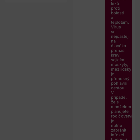
léků
proti
bolesti
a
teplotám.
Virus
se
nejčastěji
na
člověka
přenáší
krev
sajícími
moskyty,
mezilidsky
je
přenosný
pohlavní
cestou.
V
případě,
že s
manželem
plánujete
rodičovství,
je
nutné
zabránit
infekci
budoucí