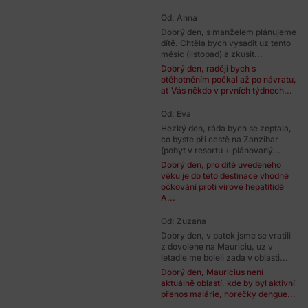
Od: Anna
Dobrý den, s manželem plánujeme
dítě. Chtěla bych vysadit uz tento
měsíc (listopad) a zkusit...
Dobrý den, raději bych s
otěhotněním počkal až po návratu,
ať Vás někdo v prvních týdnech...
Od: Eva
Hezký den, ráda bych se zeptala,
co byste při cestě na Zanzibar
(pobyt v resortu + plánovaný...
Dobrý den, pro dítě uvedeného
věku je do této destinace vhodné
očkování proti virové hepatitidě
A...
Od: Zuzana
Dobry den, v patek jsme se vratili
z dovolene na Mauriciu, uz v
letadle me boleli zada v oblasti...
Dobrý den, Mauricius není
aktuálně oblastí, kde by byl aktivní
přenos malárie, horečky dengue...