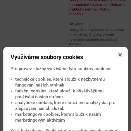
momentálně v severním Vietnamu
prakticky nehrozí. Pokud
náhodou...
Od: Jana
Dobrý den, chystáme se v květnu
na Madeiru, 3 týdny včetně
horského pochodu a spaní ve
stanech...
Dobrý den, Doporučuji
zkontrolovat platnost očkování
Využíváme soubory cookies
proti tetanu a realizovat očkování
proti...
Pro provoz služby využíváme tyto soubory cookies:
Od: Vladimir
technické cookies, které slouží k nezbytnému
Dobrý den prosím mám takový
fungování našich stránek
dotaz manželka je v 5tt a na
dovolené v Chorvatsku ji každou
funkční cookies, které slouží k přívětivějšímu
noc...
používání našich stránek
Dobrý den, v Evropě se horečka
analytické cookies, které slouží pro analýzy dat pro
Zika endemicky nevyskytuje, v
zlepšování našich služeb
tomto ohledu nemusíte mít
marketingové cookies, které slouží k našim
obavy...
marketingovým aktivitám
Od: Katka
Když kliknete na „Souhlasím“ s využitím všech souborů
Dobry den, planujeme v lednu