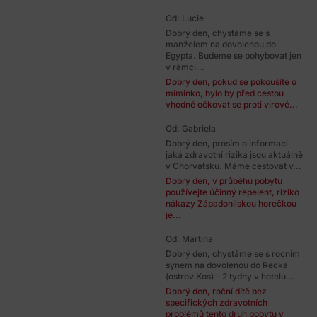
Od: Lucie
Dobrý den, chystáme se s
manželem na dovolenou do
Egypta. Budeme se pohybovat jen
v rámci...
Dobrý den, pokud se pokoušíte o
miminko, bylo by před cestou
vhodné očkovat se proti virové...
Od: Gabriela
Dobrý den, prosím o informaci
jaká zdravotní rizika jsou aktuálně
v Chorvatsku. Máme cestovat v...
Dobrý den, v průběhu pobytu
používejte účinný repelent, riziko
nákazy Západonilskou horečkou
je...
Od: Martina
Dobrý den, chystáme se s rocnim
synem na dovolenou do Recka
(ostrov Kos) - 2 tydny v hotelu...
Dobrý den, roční dítě bez
specifických zdravotních
problémů tento druh pobytu v