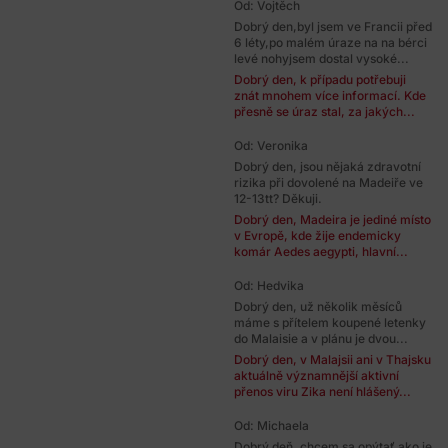
Od: Vojtěch
Dobrý den,byl jsem ve Francii před
6 léty,po malém úraze na na bérci
levé nohyjsem dostal vysoké...
Dobrý den, k případu potřebuji
znát mnohem více informací. Kde
přesně se úraz stal, za jakých...
Od: Veronika
Dobrý den, jsou nějaká zdravotní
rizika při dovolené na Madeiře ve
12-13tt? Děkuji.
Dobrý den, Madeira je jediné místo
v Evropě, kde žije endemicky
komár Aedes aegypti, hlavní...
Od: Hedvika
Dobrý den, už několik měsíců
máme s přítelem koupené letenky
do Malaisie a v plánu je dvou...
Dobrý den, v Malajsii ani v Thajsku
aktuálně významnější aktivní
přenos viru Zika není hlášený...
Od: Michaela
Dobrý deň, chcem sa opýtať ako je