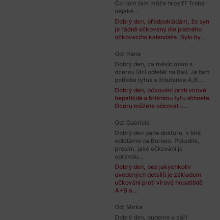
Čo nám tam môže hroziť? Treba
nejaké...
Dobrý den, předpokládám, že syn
je řádně očkovaný dle platného
očkovacího kalendáře. Bylo by...
Od: Hana
Dobry den, za měsíc mám s
dcerou (4r) odletět na Bali. Je tam
potřeba tyfus a žloutenka A,B...
Dobrý den, očkování proti virové
hepatitidě a břišnímu tyfu stihnete.
Dceru můžete očkovat i...
Od: Gabriela
Dobrý den pane doktore, v létě
odlétáme na Borneo. Poradíte,
prosím, jaké očkování je
opravdu...
Dobrý den, bez jakýchkoliv
uvedených detailů je základem
očkování proti virové hepatitidě
A+B a...
Od: Mirka
Dobrý den, budeme v září