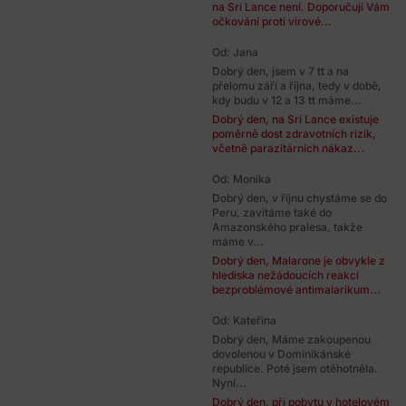
na Sri Lance není. Doporučuji Vám
očkování proti virové...
Od: Jana
Dobrý den, jsem v 7 tt a na
přelomu září a října, tedy v době,
kdy budu v 12 a 13 tt máme...
Dobrý den, na Sri Lance existuje
poměrně dost zdravotních rizik,
včetně parazitárních nákaz...
Od: Monika
Dobrý den, v říjnu chystáme se do
Peru, zavítáme také do
Amazonského pralesa, takže
máme v...
Dobrý den, Malarone je obvykle z
hlediska nežádoucích reakcí
bezproblémové antimalarikum...
Od: Kateřina
Dobrý den, Máme zakoupenou
dovolenou v Dominikánské
republice. Poté jsem otěhotněla.
Nyní...
Dobrý den, při pobytu v hotelovém