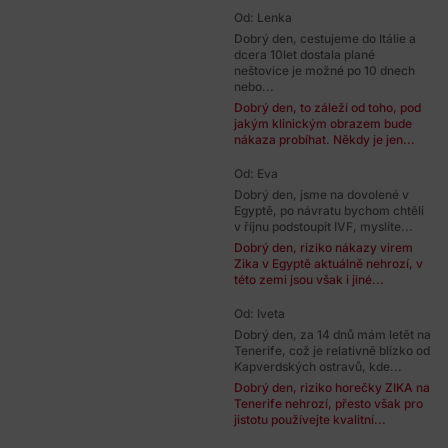
Od: Lenka
Dobrý den, cestujeme do Itálie a
dcera 10let dostala plané
neštovice je možné po 10 dnech
nebo...
Dobrý den, to záleží od toho, pod
jakým klinickým obrazem bude
nákaza probíhat. Někdy je jen...
Od: Eva
Dobrý den, jsme na dovolené v
Egyptě, po návratu bychom chtěli
v říjnu podstoupit IVF, myslíte...
Dobrý den, riziko nákazy virem
Zika v Egyptě aktuálně nehrozí, v
této zemi jsou však i jiné...
Od: Iveta
Dobrý den, za 14 dnů mám letět na
Tenerife, což je relativně blízko od
Kapverdských ostravů, kde...
Dobrý den, riziko horečky ZIKA na
Tenerife nehrozí, přesto však pro
jistotu používejte kvalitní...