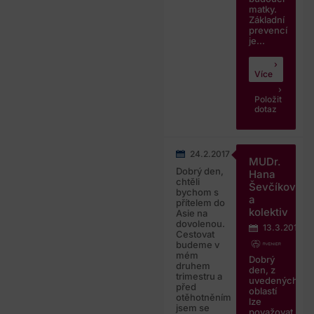
matky.
Základní
prevencí
je...
Více
Položit
dotaz
24.2.2017
MUDr.
Dobrý den,
Hana
chtěli
Ševčíková
bychom s
a
přítelem do
kolektiv
Asie na
dovolenou.
13.3.2017
Cestovat
budeme v
mém
Dobrý
druhem
den, z
trimestru a
uvedených
před
oblastí
otěhotněním
lze
jsem se
považovat