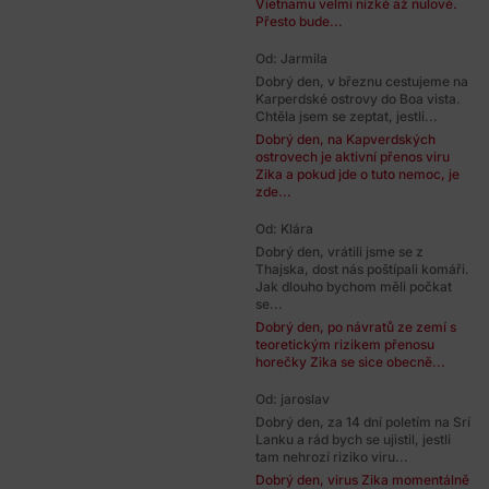
Vietnamu velmi nízké až nulové.
Přesto bude...
Od: Jarmila
Dobrý den, v březnu cestujeme na
Karperdské ostrovy do Boa vista.
Chtěla jsem se zeptat, jestli...
Dobrý den, na Kapverdských
ostrovech je aktivní přenos viru
Zika a pokud jde o tuto nemoc, je
zde...
Od: Klára
Dobrý den, vrátili jsme se z
Thajska, dost nás poštípali komáři.
Jak dlouho bychom měli počkat
se...
Dobrý den, po návratů ze zemí s
teoretickým rizikem přenosu
horečky Zika se sice obecně...
Od: jaroslav
Dobrý den, za 14 dní poletím na Srí
Lanku a rád bych se ujistil, jestli
tam nehrozí riziko viru...
Dobrý den, virus Zika momentálně