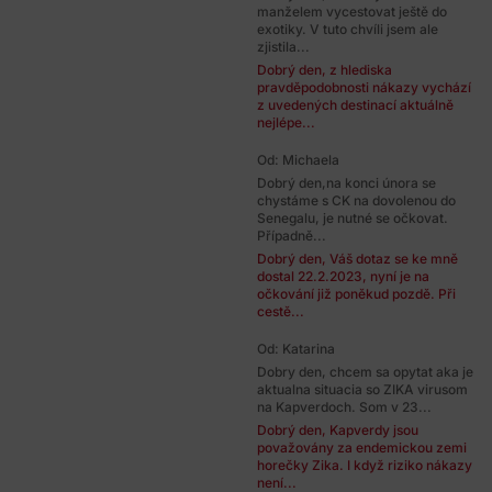
manželem vycestovat ještě do
exotiky. V tuto chvíli jsem ale
zjistila...
Dobrý den, z hlediska
pravděpodobnosti nákazy vychází
z uvedených destinací aktuálně
nejlépe...
Od: Michaela
Dobrý den,na konci února se
chystáme s CK na dovolenou do
Senegalu, je nutné se očkovat.
Případně...
Dobrý den, Váš dotaz se ke mně
dostal 22.2.2023, nyní je na
očkování již poněkud pozdě. Při
cestě...
Od: Katarina
Dobry den, chcem sa opytat aka je
aktualna situacia so ZIKA virusom
na Kapverdoch. Som v 23...
Dobrý den, Kapverdy jsou
považovány za endemickou zemi
horečky Zika. I když riziko nákazy
není...