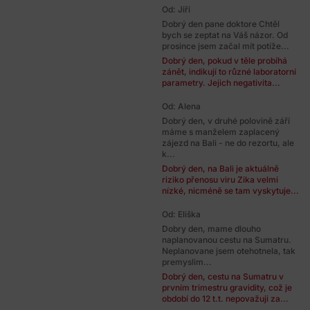
Od: Jiří
Dobrý den pane doktore Chtěl
bych se zeptat na Váš názor. Od
prosince jsem začal mít potíže...
Dobrý den, pokud v těle probíhá
zánět, indikují to různé laboratorní
parametry. Jejich negativita...
Od: Alena
Dobrý den, v druhé polovině září
máme s manželem zaplacený
zájezd na Bali - ne do rezortu, ale
k...
Dobrý den, na Bali je aktuálně
riziko přenosu viru Zika velmi
nízké, nicméně se tam vyskytuje...
Od: Eliška
Dobry den, mame dlouho
naplanovanou cestu na Sumatru.
Neplanovane jsem otehotnela, tak
premyslim...
Dobrý den, cestu na Sumatru v
prvním trimestru gravidity, což je
období do 12 t.t. nepovažuji za...