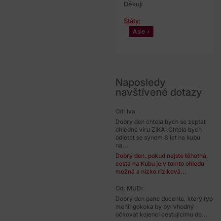
Děkuji
Státy:
Asie
Naposledy
navštívené dotazy
Od: Iva
Dobry den chtela bych se zeptat
ohledne viru ZIKA .Chtela bych
odletet se synem 8 let na kubu
na...
Dobrý den, pokud nejste těhotná,
cesta na Kubu je v tomto ohledu
možná a nízko riziková...
Od: MUDr.
Dobrý den pane docente, který typ
meningokoka by byl vhodný
očkovat kojenci cestujícímu do...