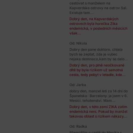
cestovat s manželem na
Kapverdske ostrovy na ostrov Sal.
Existuje tam...
Dobrý den, na Kapverdských
ostrovech byla horečka Zika
endemická, v posledních měsících
však...
Od: Nikola
Dobry den pane doktore, chtela
bych se zeptat, zda je vubec
nejaka destinace,kam by se dalo...
Dobrý den, pro plně neočkované
dítě by byla rizikem už samotná
cesta, tedy pobyt v letadle, kde...
Od: Jarka
dobry den, manzel leti za 14 dni do
Španelska- Barcelony. ja jsem v 6.
Mesici. tehotenstvi. Mam...
Dobrý den, v této zemi ZIKA zatím
endemická není. Pokud by manžel
takovou oblast s rizikem nákazy...
Od: Radka
Přemýšlím o cestě do Mexika s