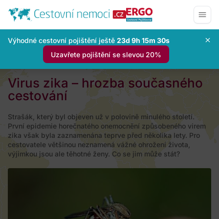
Výhodné cestovní pojištění ještě
23d 9h 15m 29s
Uzavřete pojištění se slevou 20%
Virus zika – hrozba současného
cestování
Strašák, který byl objeven už v polovině minulého století.
První epidemie horečnatého onemocnění způsobeného virem
zika však byla zaznamenána teprve před několika lety. Pro
cestovatele většinou neznamená vážné ohrožení života,
výjimkou jsou ale těhotné ženy. Co se jim může stát?