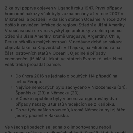
Zika byl poprvé objeven v Ugandě roku 1947. První případy
hromadné nákazy však byly zaznamenány až v roce 2007 v
Mikronésii a později i v dalších státech Oceánie. V roce 2014
došlo k zavlečení infekce do regionu Střední a Jižní Ameriky.
V současnosti se virus vyskytuje prakticky v celém pásmu
Střední a Jižní Ameriky, kromě Uruguaye, Argentiny, Chile,
Peru a několika malých ostrovů. V nedávné době se nákaza
objevila také na Kapverdách, v Thajsku, na Filipínách a na
části ostrovních států v Oceánii. Ojedinělé případy
onemocnění již hlásí i lékaři ve státech Evropské unie. Není
však třeba propadat panice.
Do února 2016 se jednalo o pouhých 114 případů na
celou Evropu.
Nejvíce nemocných bylo zachyceno v Nizozemsku (24),
Španělsku (23) a Německu (20).
V České republice byly v únoru zaregistrovány dva
případy nákazy u turistů vracejících se z Karibiku.
Co se týče našich sousedů, kromě Německa byl zjištěn
jediný pacient v Rakousku.
Ve všech případech se jednalo o importovanou neboli
přivezenou nákazu z rizikových oblastí. Komáři, kteří by mohli