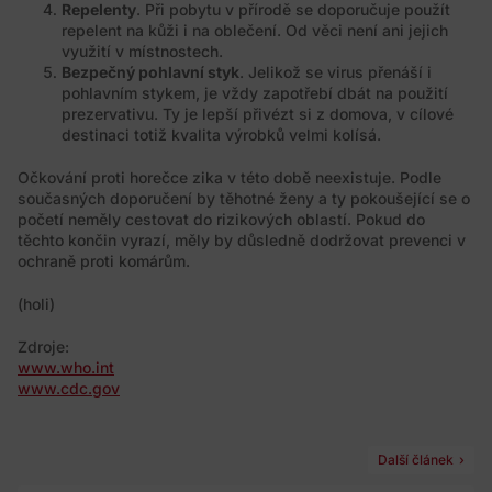
Repelenty
. Při pobytu v přírodě se doporučuje použít
repelent na kůži i na oblečení. Od věci není ani jejich
využití v místnostech.
Bezpečný pohlavní styk
. Jelikož se virus přenáší i
pohlavním stykem, je vždy zapotřebí dbát na použití
prezervativu. Ty je lepší přivézt si z domova, v cílové
destinaci totiž kvalita výrobků velmi kolísá.
Očkování proti horečce zika v této době neexistuje. Podle
současných doporučení by těhotné ženy a ty pokoušející se o
početí neměly cestovat do rizikových oblastí. Pokud do
těchto končin vyrazí, měly by důsledně dodržovat prevenci v
ochraně proti komárům.
(holi)
Zdroje:
www.who.int
www.cdc.gov
Další článek