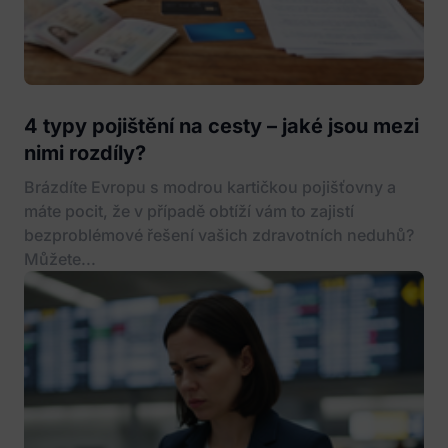
4 typy pojištění na cesty – jaké jsou mezi
nimi rozdíly?
Brázdíte Evropu s modrou kartičkou pojišťovny a
máte pocit, že v případě obtíží vám to zajistí
bezproblémové řešení vašich zdravotních neduhů?
Můžete...