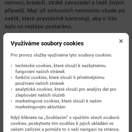
nemoci, krádeži, ztrátě zavazadel a řadě jiných
případů. Mají síť smluvních nemocnic všude po
světě, které pravidelně kontrolují, aby o Vás
bylo co nejlépe postaráno.
Využíváme soubory cookies
Spočítat pojištění zde
Pro provoz služby využíváme tyto soubory cookies:
technické cookies, které slouží k nezbytnému
fungování našich stránek
funkční cookies, které slouží k přívětivějšímu
používání našich stránek
analytické cookies, které slouží pro analýzy dat pro
zlepšování našich služeb
Nejčtenější novinky
marketingové cookies, které slouží k našim
marketingovým aktivitám
Od očkování přes malárii až po vyvrácené mýty o
Když kliknete na „Souhlasím“ s využitím všech souborů
tropických onemocněních. Nové články každý měsíc.
cookies, poskytnete tím souhlas k jejich ukládání ve
vašem zařízení a pomůže to s vaší navigací na stránce,