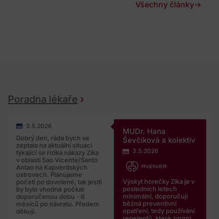
Všechny články
→
Poradna lékaře
3.5.2026
MUDr. Hana
Dobrý den, ráda bych se
Ševčíková a kolektiv
zeptala na aktuální situaci
3.5.2026
týkající se rizika nákazy Zika
v oblasti Sao Vicente/Santo
Antao na Kapverdských
ostrovech. Plánujeme
Výskyt horečky Zika je v
početí po dovolené, tak jestli
posledních letech
by bylo vhodné počkat
minimální, doporučuji
doporučenou dobu - 6
běžná preventivní
měsíců po návratu. Předem
opatření, tedy používání
děkuji.
repelentů, které zmírní