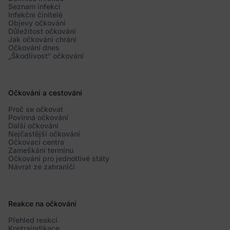
Seznam infekcí
Infekční činitelé
Objevy očkování
Důležitost očkování
Jak očkování chrání
Očkování dnes
„Škodlivost“ očkování
Očkování a cestování
Proč se očkovat
Povinná očkování
Další očkování
Nejčastější očkování
Očkovací centra
Zameškání termínu
Očkování pro jednotlivé státy
Návrat ze zahraničí
Reakce na očkování
Přehled reakcí
Kontraindikace