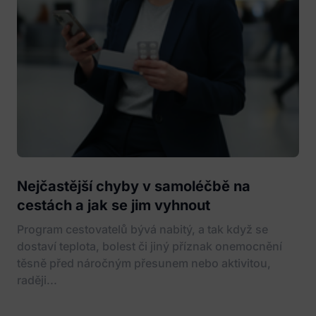
Nejčastější chyby v samoléčbě na
cestách a jak se jim vyhnout
Program cestovatelů bývá nabitý, a tak když se
dostaví teplota, bolest či jiný příznak onemocnění
těsně před náročným přesunem nebo aktivitou,
raději...