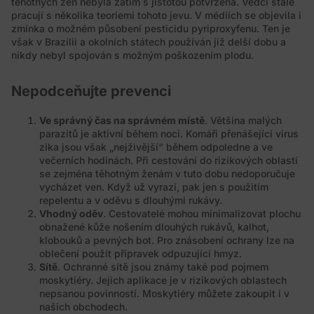
těhotných žen nebyla zatím s jistotou potvrzena. Vědci stále
pracují s několika teoriemi tohoto jevu. V médiích se objevila i
zmínka o možném působení pesticidu pyriproxyfenu. Ten je
však v Brazílii a okolních státech používán již delší dobu a
nikdy nebyl spojován s možným poškozením plodu.
Nepodceňujte prevenci
Ve správný čas na správném místě
. Většina malých
parazitů je aktivní během noci. Komáři přenášející virus
zika jsou však „nejživější“ během odpoledne a ve
večerních hodinách. Při cestování do rizikových oblastí
se zejména těhotným ženám v tuto dobu nedoporučuje
vycházet ven. Když už vyrazí, pak jen s použitím
repelentu a v oděvu s dlouhými rukávy.
Vhodný oděv
. Cestovatelé mohou minimalizovat plochu
obnažené kůže nošením dlouhých rukávů, kalhot,
klobouků a pevných bot. Pro znásobení ochrany lze na
oblečení použít přípravek odpuzující hmyz.
Sítě
. Ochranné sítě jsou známy také pod pojmem
moskytiéry. Jejich aplikace je v rizikových oblastech
nepsanou povinností. Moskytiéry můžete zakoupit i v
našich obchodech.