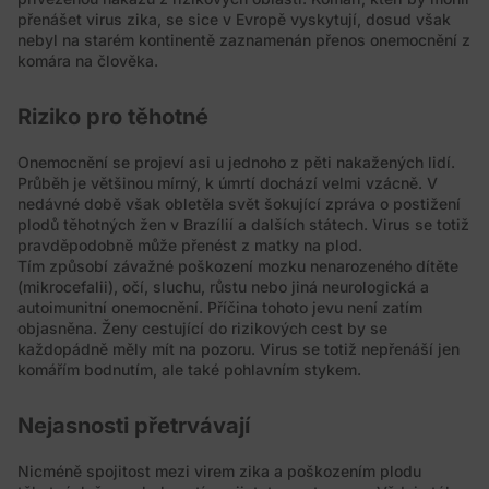
přenášet virus zika, se sice v Evropě vyskytují, dosud však
nebyl na starém kontinentě zaznamenán přenos onemocnění z
komára na člověka.
Riziko pro těhotné
Onemocnění se projeví asi u jednoho z pěti nakažených lidí.
Průběh je většinou mírný, k úmrtí dochází velmi vzácně. V
nedávné době však obletěla svět šokující zpráva o postižení
plodů těhotných žen v Brazílií a dalších státech. Virus se totiž
pravděpodobně může přenést z matky na plod.
Tím způsobí závažné poškození mozku nenarozeného dítěte
(mikrocefalii), očí, sluchu, růstu nebo jiná neurologická a
autoimunitní onemocnění. Příčina tohoto jevu není zatím
objasněna. Ženy cestující do rizikových cest by se
každopádně měly mít na pozoru. Virus se totiž nepřenáší jen
komářím bodnutím, ale také pohlavním stykem.
Nejasnosti přetrvávají
Nicméně spojitost mezi virem zika a poškozením plodu