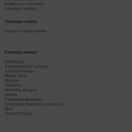
Reakce po očkování
Lékařská pomoc
Očkovací centra
Seznam všech center
Exotické nemoci
Amébóza
Cestovatelský průjem
Ankylostomóza
Břišní tyfus
Malárie
Filarióza
Horečka dengue
Antrax
Kampylobakterióza
Shigelóza (bacilární úplavice)
Mor
Skvrnitý tyfus