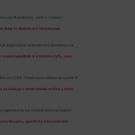
enou na Maledivách. Jsem v 5.měsíci
né době na Maledivách nevyskytuje.
ké je doporučené očkování pro dovolenou na
 virové hepatitidě A a břišnímu tyfu. Jako
dne viru ZIKA .Chtela bych odletet se synem 8
ta na Kubu je v tomto ohledu možná a nízko
eningokoka by byl vhodný očkovat kojenci
cínu Bexsero, specificky tuto konkrétní