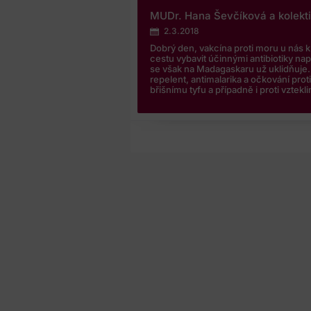
MUDr. Hana Ševčíková a kolekt
2.3.2018
Dobrý den, vakcína proti moru u nás k
cestu vybavit účinnými antibiotiky na
se však na Madagaskaru už uklidňuj
repelent, antimalarika a očkování prot
břišnímu tyfu a případně i proti vztekli