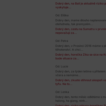
Dobrý den, na Bali je aktuálně riziko
vyskytuje...
Od: Eliška
Dobry den, mame dlouho naplanovan
otehotnela, tak premyslim...
Dobrý den, cestu na Sumatru v prvním t
nepovažuji za...
Od: Petra
Dobrý den, v Prosinci 2016 máme s př
těhotenství. A chci...
Dobrý den, horečka Zika se sice na K
bude situace za...
Od: Lucie
Dobrý den, za týden letíme s přítelem
včera a nemáme...
Dobrý den, zkuste stihnout alespoň va
tyfu. Na to...
Od: Lenka
Dobrý den, tento měsíc odlétáme s m
halong, ha giang, ninh...
Dobrý den, riziko nákazy horečkou Zi