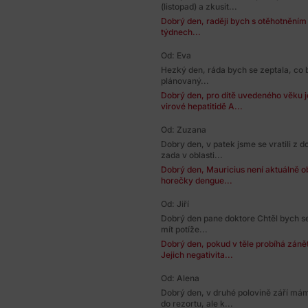
(listopad) a zkusit...
Dobrý den, raději bych s otěhotněním
týdnech...
Od: Eva
Hezký den, ráda bych se zeptala, co b
plánovaný...
Dobrý den, pro dítě uvedeného věku j
virové hepatitidě A...
Od: Zuzana
Dobry den, v patek jsme se vratili z d
zada v oblasti...
Dobrý den, Mauricius není aktuálně obl
horečky dengue...
Od: Jiří
Dobrý den pane doktore Chtěl bych se
mít potíže...
Dobrý den, pokud v těle probíhá zánět,
Jejich negativita...
Od: Alena
Dobrý den, v druhé polovině září má
do rezortu, ale k...