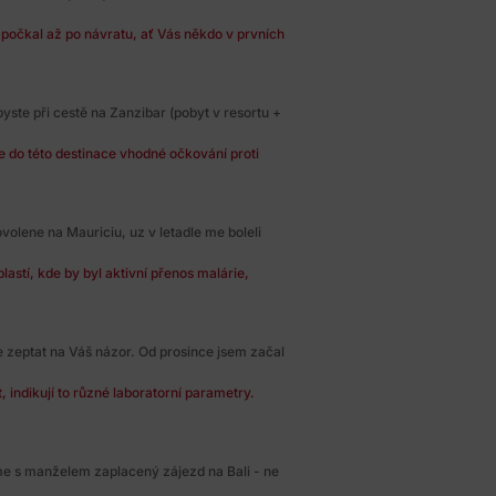
 počkal až po návratu, ať Vás někdo v prvních
yste při cestě na Zanzibar (pobyt v resortu +
e do této destinace vhodné očkování proti
ovolene na Mauriciu, uz v letadle me boleli
astí, kde by byl aktivní přenos malárie,
 zeptat na Váš názor. Od prosince jsem začal
 indikují to různé laboratorní parametry.
me s manželem zaplacený zájezd na Bali - ne