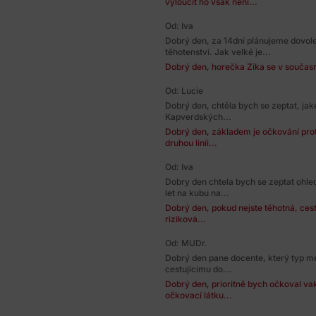
vyloučit ho však není...
Od: Iva
Dobrý den, za 14dní plánujeme dovol
těhotenství. Jak velké je...
Dobrý den, horečka Zika se v součas
Od: Lucie
Dobrý den, chtěla bych se zeptat, ja
Kapverdských...
Dobrý den, základem je očkování proti
druhou linii...
Od: Iva
Dobry den chtela bych se zeptat ohle
let na kubu na...
Dobrý den, pokud nejste těhotná, ces
riziková...
Od: MUDr.
Dobrý den pane docente, který typ m
cestujícímu do...
Dobrý den, prioritně bych očkoval vak
očkovací látku...