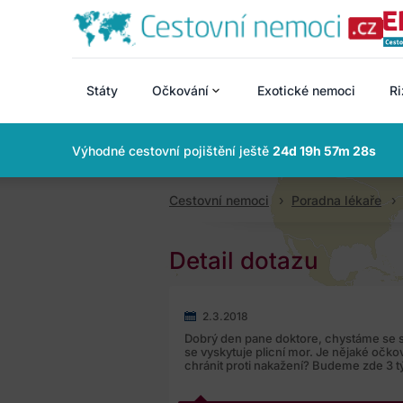
Státy
Očkování
Exotické nemoci
Ri
Výhodné cestovní pojištění ještě
24d 19h 57m 27s
Cestovní nemoci
Poradna lékaře
Detail dotazu
2.3.2018
Dobrý den pane doktore, chystáme se 
se vyskytuje plicní mor. Je nějaké očko
chránit proti nakažení? Budeme zde 3 t