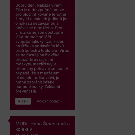
Dobrý den. Nákaza virem
Zika je nebezpečná pouze
pro plod infikované těhotné
ženy. U ostatních jedinců jde
o nákazu nezávažnou a
obávat se není třeba. Proti
viru Zika nejsou dostupné
léky, nemoc se léčí
symptomaticky, tzn. klidem
na lůžku a podáváním léků
proti bolesti a teplotám. Virus
se nejčastěji na člověka
přenáší krev sajícími
moskyty, mezilidsky je
přenosný pohlavní cestou. V
případě, že s manželem
plánujete rodičovství, je
nutné zabránit infekci
budoucí matky. Základní
prevencí je...
Více
Položit dotaz
MUDr. Hana Ševčíková a
kolektiv