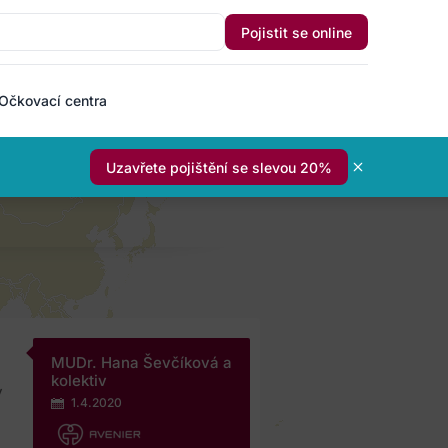
Pojistit se online
Očkovací centra
Uzavřete pojištění se slevou 20%
MUDr. Hana Ševčíková a
kolektiv
y
1.4.2020