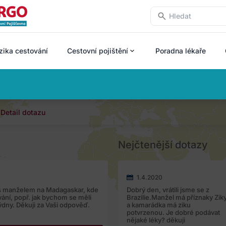
zika cestování
Cestovní pojištění
Poradna lékaře
Detail dotazu
Nejčtenější dotazy
1.4.2020
s manželem na Madagaskar, kde
Dobrý den, vrátili jsme se z
vání, popř. jak bychom se měli
Brazilie.Manžel má příznaky Zik
ýdny. Děkuji za Vaši odpověď.
a kamarádka má ziku
potvrzenou. Je dobré podávat
nějaké léky? děkuji