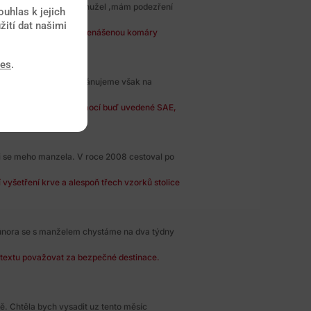
ku,ostrov Zakyntos,bohužel ,mám podezření
uhlas k jejich
žití dat našimi
riziko nákazy infekcí přenášenou komáry
ies
.
bychom chtěli dítě, plánujeme však na
výskytu infekčních nemocí buď uvedené SAE,
i se meho manzela. V roce 2008 cestoval po
vyšetření krve a alespoň třech vzorků stolice
 února se s manželem chystáme na dva týdny
ntextu považovat za bezpečné destinace.
. Chtěla bych vysadit uz tento měsíc