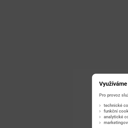
Využíváme 
Pro provoz slu
technické co
funkční cook
analytické c
marketingové