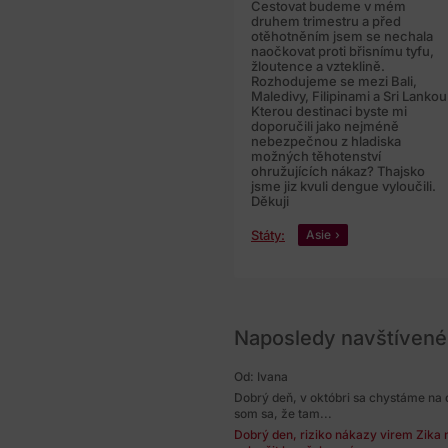
Cestovat budeme v mém
druhem trimestru a před
otěhotněním jsem se nechala
naočkovat proti břisnímu tyfu,
žloutence a vzteklině.
Rozhodujeme se mezi Bali,
Maledivy, Filipinami a Sri Lankou
Kterou destinaci byste mi
doporučili jako nejméně
nebezpečnou z hladiska
možných těhotenství
ohružujících nákaz? Thajsko
jsme jiz kvuli dengue vyloučili.
Děkuji
Státy:
Asie
Naposledy navštívené
Od: Ivana
Dobrý deň, v októbri sa chystáme na 
som sa, že tam...
Dobrý den, riziko nákazy virem Zika 