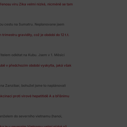
 přenosu viru Zika velmi nízké, nicméně se tam
ou cestu na Sumatru. Neplanovane jsem
rimestru gravidity, což je období do 12 t.t.
ítelem odlétat na Kubu. Jsem v 1. Měsíci
ubě v předchozím období vyskytla, jaká však
 na Zanzibar, bohužel jsme to naplánovali
kcinaci proti virové hepatitidě A a břišnímu
anželem do severního vietnamu (hanoi,
ka je v severním Vietnamu velmi nízké až