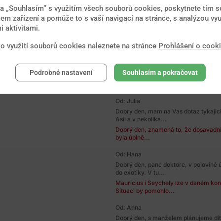
Dobrý večer,jsem na dovolené v Řec
na „Souhlasím“ s využitím všech souborů cookies, poskytnete tím so
,ze bych mohla byt...
em zařízení a pomůže to s vaší navigací na stránce, s analýzou vyu
Dobrý den, na ostrově Zakynthos je 
 aktivitami.
velmi nízké. Horečka...
 o využití souborů cookies naleznete na stránce
Prohlášení o cook
Od: Zuzana
Dobrý den pane doktore, s manželem 
začátku března odjet na...
Podrobné nastavení
Souhlasím a pokračovat
Dobrý den, z hlediska endemického 
případně Mauricius...
Od: Julia
Dobry den, mam na Vas dotaz tykajic
Asii a v nekolika...
Dobrý den, znamená to, že dosavadní 
byla úplně...
Od: Hana
Dobrý den, pane doktore, v polovině
do exotiky. V tu...
Mauricius i Seychely lze v daném ko
Situaci by pomohlo...
Od: Anna
Dobrý den, s manželem plánujeme dítě