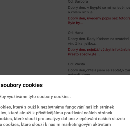
Od: Barbora
Dobrý den, v Egyptě se mi na levé no
a kolem nich je...
Dobrý den, uvedený popis bez fotograf
Bylo by...
Od: Hana
Dobry den. Rady bYchom na svatebni 
viru Zika, jelikoz...
Dobrý den, nejnižší výskyt infekčníc
Přesto absolvujte...
Od: Vlasta
Dobry den,chtela jsem se zeptat,v zar
nakazil virem...
Dobrý den, podle aktuálních znalostí 
soubory cookies
měsíců a to i...
Od: Terezie
žby využíváme tyto soubory cookies:
Dobrý den, v dubnu se chystám na Srí
a jižní části...
okies, které slouží k nezbytnému fungování našich stránek
Dobrý den, pro Sri Lanku je základem
ies, které slouží k přívětivějšímu používání našich stránek
břišnímu tyfu...
ookies, které slouží pro analýzy dat pro zlepšování našich služeb
 cookies, které slouží k našim marketingovým aktivitám
Od: Kamila