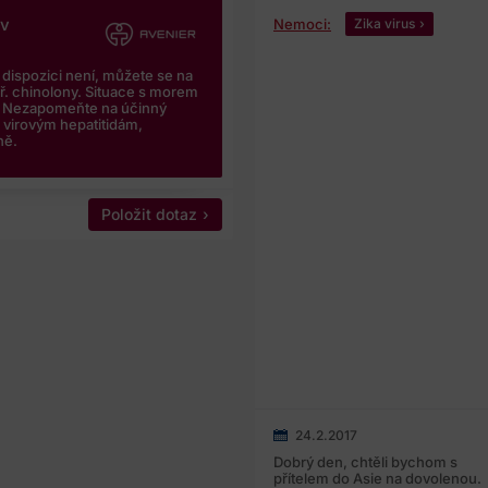
iv
Nemoci:
Zika virus
 dispozici není, můžete se na
př. chinolony. Situace s morem
e. Nezapomeňte na účinný
i virovým hepatitidám,
ně.
Položit dotaz
24.2.2017
Dobrý den, chtěli bychom s
přítelem do Asie na dovolenou.