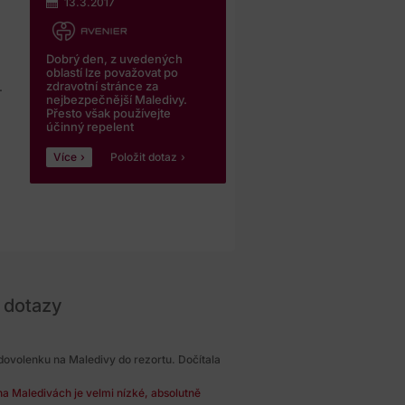
13.3.2017
Dobrý den, z uvedených
oblastí lze považovat po
zdravotní stránce za
.
nejbezpečnější Maledivy.
Přesto však používejte
účinný repelent
Více
Položit dotaz
 dotazy
dovolenku na Maledivy do rezortu. Dočítala
na Maledivách je velmi nízké, absolutně