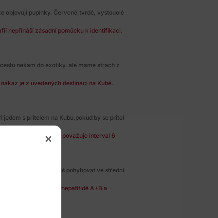
ze objevují pupínky. Červené,tvrdé, vystouolé
ií nepřináší zásadní pomůcku k identifikaci.
cestu nekam do exotiky, ale mame strach z
h nákaz je z uvedených destinací na Kubě.
i jedem s pritelem na Kubu,pokud by se pritel
se za bezpečný odstup považuje interval 6
 Lanku. Budu se nejspíš pohybovat ve střední
 očkování proti virové hepatitidě A+B a