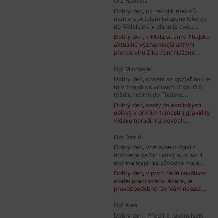
Od: Hedvika
Dobrý den, už několik měsíců
máme s přítelem koupené letenky
do Malaisie a v plánu je dvou...
Dobrý den, v Malajsii ani v Thajsku
aktuálně významnější aktivní
přenos viru Zika není hlášený...
Od: Michaela
Dobrý deň, chcem sa opýtať ako je
to v Thajsku s vírusom Zika. O 3
týždne letíme do Thajska...
Dobrý den, cesty do exotických
oblastí v prvním trimestru gravidity
vidíme neradi, rizikových...
Od: David
Dobrý den, včera jsem dojel z
dovolené ze Srí Lanky a už asi 4
dny mě trápí, že původně malá...
Dobrý den, v první řadě navštivte
svého praktického lékaře, je
pravděpodobné, že Vám nasadí...
Od: Aleš
Dobrý den , Před 1,5 rokem jsem