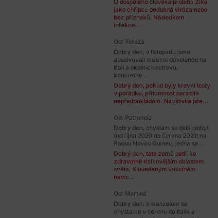
U dospělého člověka probíhá Zika
jako chřipce podobná viróza nebo
bez příznaků. Následkem
infekce...
Od: Tereza
Dobry den, v listopadu jsme
absolvovali mesicni dovolenou na
Bali a okolnich ostrovu,
konkretne...
Dobrý den, pokud byly krevní testy
v pořádku, přítomnost parazita
nepředpokládám. Navštívila jste...
Od: Petronela
Dobry den, chystám se delší pobyt
(od října 2020 do června 2021) na
Papuu Novou Guineu, jedna se...
Dobrý den, tato země patří ke
zdravotně rizikovějším oblastem
světa. K uvedeným vakcínám
navíc...
Od: Martina
Dobry den, s manzelem se
chystame v cervnu do Italie a