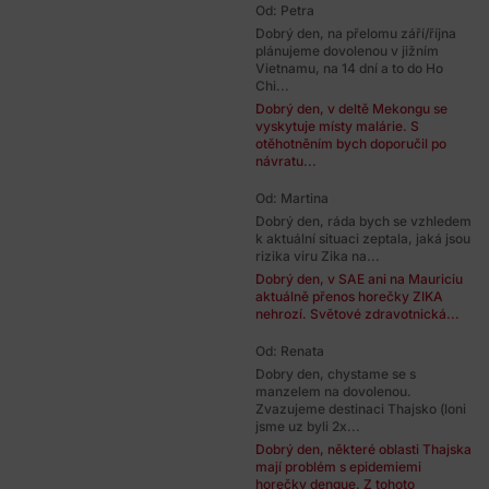
Od: Petra
Dobrý den, na přelomu září/října
plánujeme dovolenou v jižním
Vietnamu, na 14 dní a to do Ho
Chi...
Dobrý den, v deltě Mekongu se
vyskytuje místy malárie. S
otěhotněním bych doporučil po
návratu...
Od: Martina
Dobrý den, ráda bych se vzhledem
k aktuální situaci zeptala, jaká jsou
rizika viru Zika na...
Dobrý den, v SAE ani na Mauriciu
aktuálně přenos horečky ZIKA
nehrozí. Světové zdravotnická...
Od: Renata
Dobry den, chystame se s
manzelem na dovolenou.
Zvazujeme destinaci Thajsko (loni
jsme uz byli 2x...
Dobrý den, některé oblasti Thajska
mají problém s epidemiemi
horečky dengue. Z tohoto