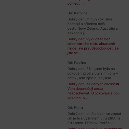
pohledu...
Od: Karolina
Dobrý den, minuly rok jsme
podnikli s přítelem delší
cestu:Nový Zéland, Austrálie a
zakončili ji...
Dobrý den, vyloučit to bez
laboratorního testu absolutně
nejde, ale pravděpodobnost, že
jste se...
Od: Pavlina
Dobry den, 31.1. jsem byla na
ockovani proti zlute zimnici a v
patek jsem zjistila, ze jsem...
Dobrý den, za daných okolností
Vám doporučuji cestu
neabsolvovat. O očkování živou
vakcínou v...
Od: Petra
Dobrý den, chtěla bych se zeptat
jak je to s výskytem viru ZIKA na
Srí Lance. Přítelovi rodiče...
Dobrý den, virus Zika se zatím na