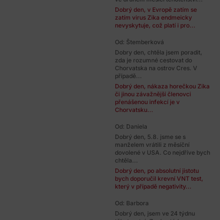
Dobrý den, v Evropě zatím se
zatím virus Zika endmeicky
nevyskytuje, což platí i pro...
Od: Štemberková
Dobry den, chtěla jsem poradit,
zda je rozumné cestovat do
Chorvatska na ostrov Cres. V
případě...
Dobrý den, nákaza horečkou Zika
či jinou závažnější členovci
přenášenou infekcí je v
Chorvatsku...
Od: Daniela
Dobrý den, 5.8. jsme se s
manželem vrátili z měsíční
dovolené v USA. Co nejdříve bych
chtěla...
Dobrý den, po absolutní jistotu
bych doporučil krevní VNT test,
který v případě negativity...
Od: Barbora
Dobrý den, jsem ve 24 týdnu