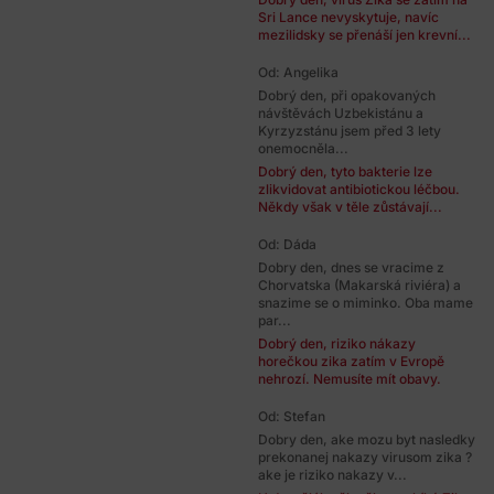
Sri Lance nevyskytuje, navíc
mezilidsky se přenáší jen krevní...
Od: Angelika
Dobrý den, při opakovaných
návštěvách Uzbekistánu a
Kyrzyzstánu jsem před 3 lety
onemocněla...
Dobrý den, tyto bakterie lze
zlikvidovat antibiotickou léčbou.
Někdy však v těle zůstávají...
Od: Dáda
Dobry den, dnes se vracime z
Chorvatska (Makarská riviéra) a
snazime se o miminko. Oba mame
par...
Dobrý den, riziko nákazy
horečkou zika zatím v Evropě
nehrozí. Nemusíte mít obavy.
Od: Stefan
Dobry den, ake mozu byt nasledky
prekonanej nakazy virusom zika ?
ake je riziko nakazy v...