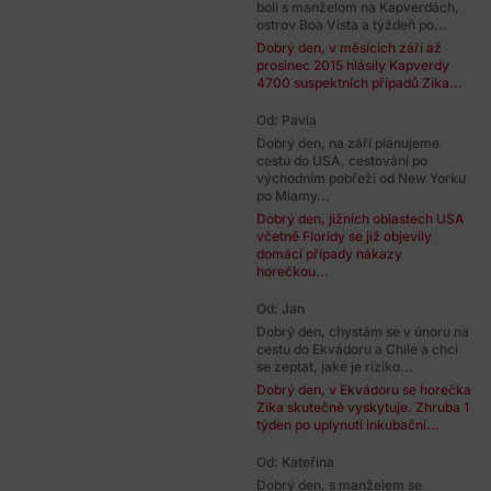
boli s manželom na Kapverdách,
ostrov Boa Vista a týždeň po...
Dobrý den, v měsících září až
prosinec 2015 hlásily Kapverdy
4700 suspektních případů Zika...
Od: Pavla
Dobrý den, na září plánujeme
cestu do USA, cestování po
východním pobřeží od New Yorku
po Miamy...
Dobrý den, jižních oblastech USA
včetně Floridy se již objevily
domácí případy nákazy
horečkou...
Od: Jan
Dobrý den, chystám se v únoru na
cestu do Ekvádoru a Chile a chci
se zeptat, jaké je riziko...
Dobrý den, v Ekvádoru se horečka
Zika skutečně vyskytuje. Zhruba 1
týden po uplynutí inkubační...
Od: Kateřina
Dobrý den, s manželem se