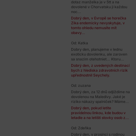
dotaz manželka je v 5tt a na
dovolené v Chorvatsku ji každou
noc...
Dobrý den, v Evropě se horečka
Zika endemicky nevyskytuje, v
tomto ohledu nemusíte mít
obavy...
Od: Katka
Dobry den, planujeme v lednu
exoticku dovolenku, ale zaroven
sa snazim otehotniet... Ktoru...
Dobrý den, z uvedených destinací
bych z hlediska zdravotních rizik
upřednostnil Seychely.
Od: zuzana
Dobrý den, za 12 dnů odjíždíme na
dovolenou na Maledivy. Jaké je
riziko nákazy spalniček? Máme...
Dobrý den, pokud letíte
pravidelnou linkou, kde budou v
letadle a na letišti stovky osob z...
Od: Zdeňka
Dobrý den, v prosinci s rodinou