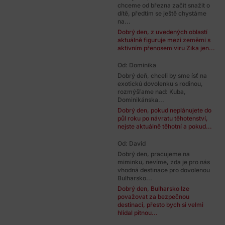
chceme od března začít snažit o
dítě, předtím se ještě chystáme
na...
Dobrý den, z uvedených oblastí
aktuálně figuruje mezi zeměmi s
aktivním přenosem viru Zika jen...
Od: Dominika
Dobrý deň, chceli by sme ísť na
exotickú dovolenku s rodinou,
rozmýšľame nad: Kuba,
Dominikánska...
Dobrý den, pokud neplánujete do
půl roku po návratu těhotenství,
nejste aktuálně těhotní a pokud...
Od: David
Dobrý den, pracujeme na
miminku, nevíme, zda je pro nás
vhodná destinace pro dovolenou
Bulharsko...
Dobrý den, Bulharsko lze
považovat za bezpečnou
destinaci, přesto bych si velmi
hlídal pitnou...