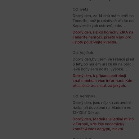
Od: Iveta
Dobrý den, za 14 dnů mám letět na
Tenerife, což je relativně blízko od
Kapverdských ostravů, kde...
Dobrý den, riziko horečky ZIKA na
Tenerife nehrozí, přesto však pro
jistotu používejte kvalitní...
Od: Vojtěch
Dobrý den,byl jsem ve Francii před
6 léty,po malém úraze na na bérci
levé nohyjsem dostal vysoké...
Dobrý den, k případu potřebuji
znát mnohem více informací. Kde
přesně se úraz stal, za jakých...
Od: Veronika
Dobrý den, jsou nějaká zdravotní
rizika při dovolené na Madeiře ve
12-13tt? Děkuji.
Dobrý den, Madeira je jediné místo
v Evropě, kde žije endemicky
komár Aedes aegypti, hlavní...