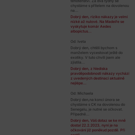
těhotenství. Za dva týdny se
chystáme s přítelem na dovolenou
na...
Dobrý den, riziko nákazy je velmi
nízké až nulové. Na Madeiře se
vyskytuje komár Aedes
albopictus...
Od: Iveta
Dobrý den, chtěli bychom s
manželem vycestovat ještě do
exotiky. V tuto chvíli jsem ale
zjistila...
Dobrý den, z hlediska
pravděpodobnosti nákazy vychází
z uvedených destinací aktuálně
nejlépe...
Od: Michaela
Dobrý den,na konci února se
chystáme s CK na dovolenou do
Senegalu, je nutné se očkovat.
Případně...
Dobrý den, Váš dotaz se ke mně
dostal 22.2.2023, nyní je na
očkování již poněkud pozdě. Při
cestě...