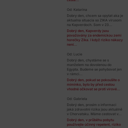
Od: Katarina
Dobry den, chcem sa opytat aka je
aktualna situacia so ZIKA virusom
na Kapverdoch. Som v 23...
Dobrý den, Kapverdy jsou
považovány za endemickou zemi
horečky Zika. I když riziko nákazy
není...
Od: Lucie
Dobrý den, chystáme se s
manželem na dovolenou do
Egypta. Budeme se pohybovat jen
v rámci...
Dobrý den, pokud se pokoušíte o
miminko, bylo by před cestou
vhodné očkovat se proti virové...
Od: Gabriela
Dobrý den, prosím o informaci
jaká zdravotní rizika jsou aktuálně
v Chorvatsku. Máme cestovat v...
Dobrý den, v průběhu pobytu
používejte účinný repelent, riziko