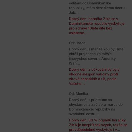
odlítám do Dominikánské
republiky, mám desetiletou dceru.
Jak...
Dobrý den, horečka Zika se v
Dominikánské republie vyskytuje,
pro zdravé 10leté dítě bez
oslabené...
Od: Jarda
Dobrý den, s manželkou by jsme
chtěli projet cca za měsíc
jihovýchod severní Ameriky
(San...
Dobrý den, z očkování by byly
vhodné alespoň vakcíny proti
virové hepatitidě A+B, podle
Vašeho...
Od: Monika
Dobrý deň, s priateľom sa
chystáme na začiatku marca do
Dominikánskej republiky na
svadobnú cestu...
Dobrý den, 80 % případů horečky
ZIKA je bezpříznakových, takže se
pravděpodobně vyskytuje i v...