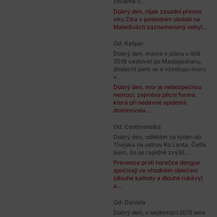
chceme v...
Dobrý den, nijak zásadní přenos
viru Zika v posledním období na
Maledivách zaznamenaný nebyl...
Od: Kašpar
Dobrý den, máme v plánu v létě
2018 cestovat po Madagaskaru,
doslechl jsem se o vzestupu moru
v...
Dobrý den, mor je nebezpečnou
nemocí, zejména plicní forma,
která při nedávné epidemii
dominovala...
Od: Cestovatelka
Dobrý den, odlétám za týden do
Thajska na ostrov Ko Lanta. Četla
jsem, že se rapidně zvýšil...
Prevence proti horečce dengue
spočívají ve vhodném oblečení
(dlouhé kalhoty a dlouhé rukávy)
a...
Od: Daniela
Dobrý deň, v septembri 2015 sme