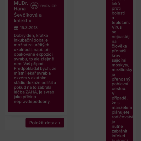
MUDr.
léků
proti
Hana
bolesti
Ševčíková a
a
kolektiv
teplotám.
Virus
15.3.2018
se
Dobrý den, krátká
nejčastěji
inkubační doba je
na
možná za určitých
člověka
okolností, např. při
přenáší
opakované expozici
krev
svrabu, to ale zřejmě
sajícími
není Váš případ.
moskyty,
Předpokládal bych, že
mezilidsky
místní lékař svrab a
je
ekzém v akutním
přenosný
stádiu dokáže odlišit a
pohlavní
pokud na to zabrala
cestou.
léčba ZAHA, je svrab
V
jako příčina
případě,
nepravděpodobný.
že s
manželem
plánujete
rodičovství,
je
Položit dotaz
nutné
zabránit
infekci
budoucí