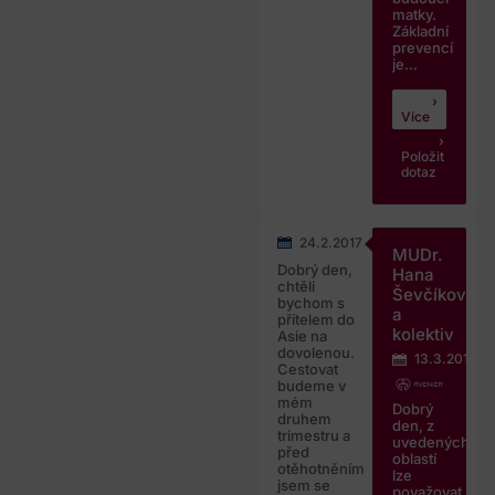
matky.
Základní
prevencí
je...
Více
Položit
dotaz
24.2.2017
MUDr.
Dobrý den,
Hana
chtěli
Ševčíková
bychom s
a
přítelem do
kolektiv
Asie na
dovolenou.
13.3.2017
Cestovat
budeme v
mém
Dobrý
druhem
den, z
trimestru a
uvedených
před
oblastí
otěhotněním
lze
jsem se
považovat