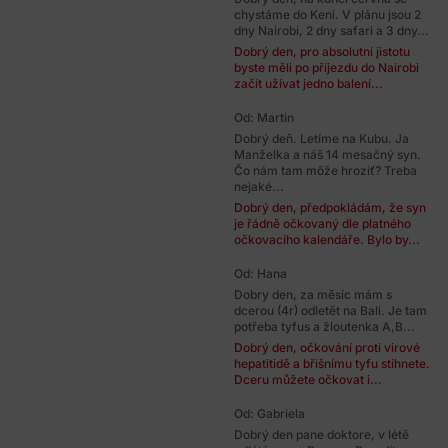
chystáme do Keni. V plánu jsou 2
dny Nairobi, 2 dny safari a 3 dny...
Dobrý den, pro absolutní jistotu
byste měli po příjezdu do Nairobi
začít užívat jedno balení...
Od: Martin
Dobrý deň. Letíme na Kubu. Ja
Manželka a náš 14 mesačný syn.
Čo nám tam môže hroziť? Treba
nejaké...
Dobrý den, předpokládám, že syn
je řádně očkovaný dle platného
očkovacího kalendáře. Bylo by...
Od: Hana
Dobry den, za měsíc mám s
dcerou (4r) odletět na Bali. Je tam
potřeba tyfus a žloutenka A,B...
Dobrý den, očkování proti virové
hepatitidě a břišnímu tyfu stihnete.
Dceru můžete očkovat i...
Od: Gabriela
Dobrý den pane doktore, v létě