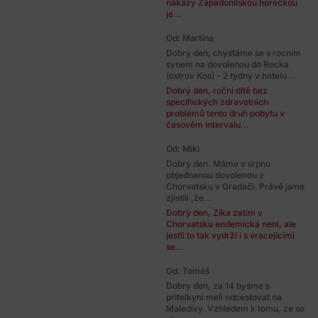
nákazy Západonilskou horečkou
je...
Od: Martina
Dobrý den, chystáme se s rocnim
synem na dovolenou do Recka
(ostrov Kos) - 2 tydny v hotelu...
Dobrý den, roční dítě bez
specifických zdravotních
problémů tento druh pobytu v
časovém intervalu...
Od: Miki
Dobrý den. Máme v srpnu
objednanou dovolenou v
Chorvatsku v Gradači. Právě jsme
zjistili ,že...
Dobrý den, Zika zatím v
Chorvatsku endemická není, ale
jestli to tak vydrží i s vracejícími
se...
Od: Tomáš
Dobry den, za 14 bysme s
pritelkyni meli odcestovat na
Maledivy. Vzhledem k tomu, ze se