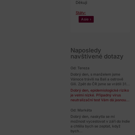
Děkuji
Státy:
Asie
Naposledy
navštívené dotazy
Od: Tereza
Dobrý den, s manželem jsme
Vánoce trávili na Bali a ostrově
Gili. Zpět do ČR jsme se vrátili 31...
Dobrý den, epidemiologické riziko
je velmi nízké. Případný virus
neutralizační test Vám dá jasnou...
Od: Markéta
Dobrý den, naskytla se mi
možnost vycestovat v září do Indie
a chtěla bych se zeptat, když
bych...