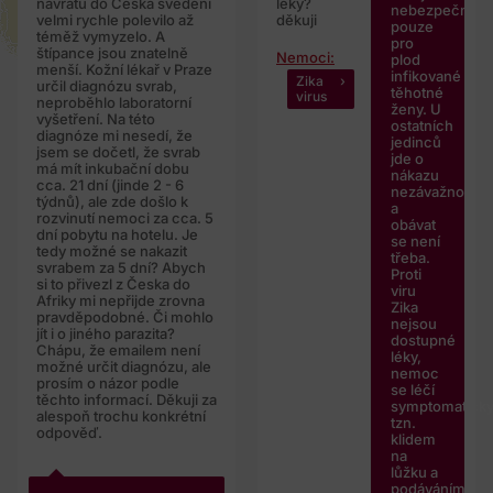
návratu do Česka svědění
léky?
nebezpečná
velmi rychle polevilo až
děkuji
pouze
téměž vymyzelo. A
pro
štípance jsou znatelně
Nemoci:
plod
menší. Kožní lékař v Praze
infikované
Zika
určil diagnózu svrab,
těhotné
virus
neproběhlo laboratorní
ženy. U
vyšetření. Na této
ostatních
diagnóze mi nesedí, že
jedinců
jsem se dočetl, že svrab
jde o
má mít inkubační dobu
nákazu
cca. 21 dní (jinde 2 - 6
nezávažnou
týdnů), ale zde došlo k
a
rozvinutí nemoci za cca. 5
obávat
dní pobytu na hotelu. Je
se není
tedy možné se nakazit
třeba.
svrabem za 5 dní? Abych
Proti
si to přivezl z Česka do
viru
Afriky mi nepřijde zrovna
Zika
pravděpodobné. Či mohlo
nejsou
jít i o jiného parazita?
dostupné
Chápu, že emailem není
léky,
možné určit diagnózu, ale
nemoc
prosím o názor podle
se léčí
těchto informací. Děkuji za
symptomaticky
alespoň trochu konkrétní
tzn.
odpověď.
klidem
na
lůžku a
podáváním