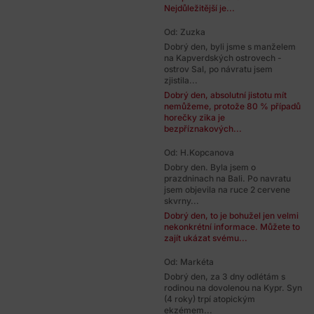
Nejdůležitější je...
Od: Zuzka
Dobrý den, byli jsme s manželem
na Kapverdských ostrovech -
ostrov Sal, po návratu jsem
zjistila...
Dobrý den, absolutní jistotu mít
nemůžeme, protože 80 % případů
horečky zika je
bezpříznakových...
Od: H.Kopcanova
Dobry den. Byla jsem o
prazdninach na Bali. Po navratu
jsem objevila na ruce 2 cervene
skvrny...
Dobrý den, to je bohužel jen velmi
nekonkrétní informace. Můžete to
zajít ukázat svému...
Od: Markéta
Dobrý den, za 3 dny odlétám s
rodinou na dovolenou na Kypr. Syn
(4 roky) trpí atopickým
ekzémem...