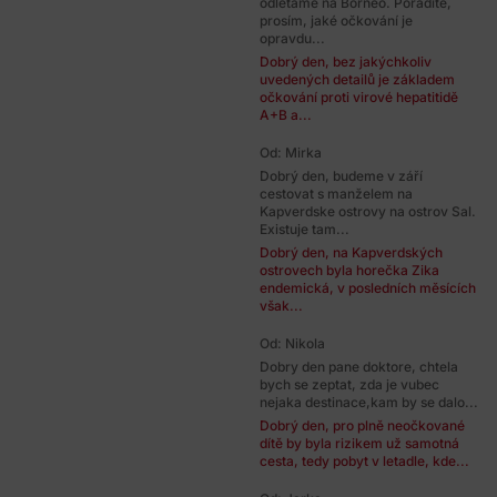
odlétáme na Borneo. Poradíte,
prosím, jaké očkování je
opravdu...
Dobrý den, bez jakýchkoliv
uvedených detailů je základem
očkování proti virové hepatitidě
A+B a...
Od: Mirka
Dobrý den, budeme v září
cestovat s manželem na
Kapverdske ostrovy na ostrov Sal.
Existuje tam...
Dobrý den, na Kapverdských
ostrovech byla horečka Zika
endemická, v posledních měsících
však...
Od: Nikola
Dobry den pane doktore, chtela
bych se zeptat, zda je vubec
nejaka destinace,kam by se dalo...
Dobrý den, pro plně neočkované
dítě by byla rizikem už samotná
cesta, tedy pobyt v letadle, kde...