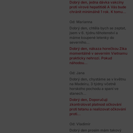
Dobrý den, jedna dávka vakcíny
proti virové hepatitidě A Vás bude
chránit minimálně 1 rok. K tomu...
Od: Marianna
Dobrý den, chtěla bych se zeptat,
jsem v 6. týdnu těhotenství a
máme koupené letenky do
severního...
Dobrý den, nákaza horečkou Zika
momentálně v severním Vietnamu
prakticky nehrozí. Pokud
náhodou...
Od: Jana
Dobrý den, chystáme se v květnu
na Madeiru, 3 týdny včetně
horského pochodu a spaní ve
stanech...
Dobrý den, Doporučuji
zkontrolovat platnost očkování
proti tetanu a realizovat očkování
proti...
Od: Vladimir
Dobrý den prosím mám takový