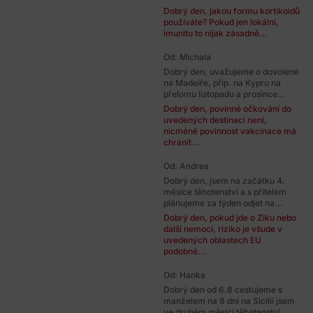
Dobrý den, jakou formu kortikoidů
používáte? Pokud jen lokální,
imunitu to nijak zásadně...
Od: Michala
Dobrý den, uvažujeme o dovolené
na Madeiře, příp. na Kypru na
přelomu listopadu a prosince...
Dobrý den, povinné očkování do
uvedených destinací není,
nicméně povinnost vakcinace má
chránit...
Od: Andrea
Dobrý den, jsem na začátku 4.
měsíce těhotenství a s přítelem
plánujeme za týden odjet na...
Dobrý den, pokud jde o Ziku nebo
další nemoci, riziko je všude v
uvedených oblastech EU
podobné...
Od: Hanka
Dobrý den od 6.8 cestujeme s
manželem na 8 dní na Sicilii jsem
ve druhém měsíci těhotenství...