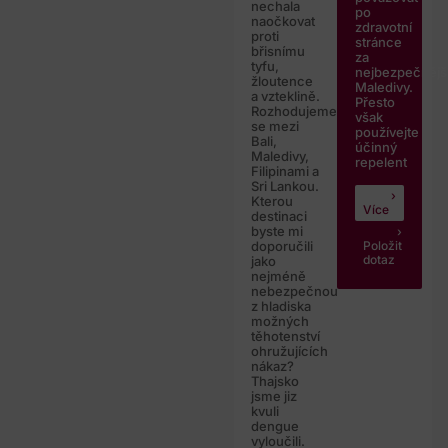
nechala
po
naočkovat
zdravotní
proti
stránce
břisnímu
za
tyfu,
nejbezpečnějš
žloutence
Maledivy.
a vzteklině.
Přesto
Rozhodujeme
však
se mezi
používejte
Bali,
účinný
Maledivy,
repelent
Filipinami a
Sri Lankou.
Kterou
Více
destinaci
byste mi
Položit
doporučili
dotaz
jako
nejméně
nebezpečnou
z hladiska
možných
těhotenství
ohružujících
nákaz?
Thajsko
jsme jiz
kvuli
dengue
vyloučili.