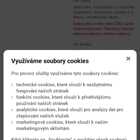
Od: Jarka
dobry den, manzel leti za 14 dni do
Španelska- Barcelony. ja jsem v 6.
Mesici. tehotenstvi. Mam...
Dobrý den, v této zemi ZIKA zatím
endemická není. Pokud by manžel
takovou oblast s rizikem nákazy...
Od: Radka
Přemýšlím o cestě do Mexika s
CK. Mám astma bude potřeba
Využíváme soubory cookies
nějaké speciální zdravotní
opatření...
Dobrý den, záleží i od Vašeho
Pro provoz služby využíváme tyto soubory cookies:
věku a přesných oblastí, které v
Mexiku navštívíte. Základem je
technické cookies, které slouží k nezbytnému
to...
fungování našich stránek
funkční cookies, které slouží k přívětivějšímu
Od: František
používání našich stránek
Dobrý den, rád bych Vás požádal o
analytické cookies, které slouží pro analýzy dat pro
názor, případně radu nebo
doporučení. Letos v létě (srpen...
zlepšování našich služeb
Dobrý den, z horečky Zika není
marketingové cookies, které slouží k našim
nutné mít za dané situace
marketingovým aktivitám
zbytečné obavy. Po návratu
však...
Když kliknete na „Souhlasím“ s využitím všech souborů