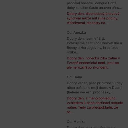
prodělal horečku dengue.Od té
doby se cítím často unaven přes...
Dobrý den, dlouhodobý únavový
syndrom může mít i jiné příčiny.
Absolvoval jste testy na...
Od: Anezka
Dobry den, jsem v 18 tt,
zvazujeme cestu do Chorvatska a
Bosny a Hercegoviny, hrozí zde
riziko...
Dobrý den, horečka Zika zatím v
Evropě endemická není, jestli se
ale nerozšíří po skončení...
Od: Dana
Dobrý večer, před přibližně 10 dny
něco poštípalo moji dceru v Dubaji
(během večerní procházky...
Dobrý den, z mého pohledu to
vzhledem k dané destinaci nebude
nutné. Tedy za předpokladu, že
se...
Od: Monika
Dobrý den, na konci června se