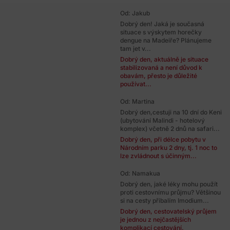
Od: Jakub
Dobrý den! Jaká je současná
situace s výskytem horečky
dengue na Madeiře? Plánujeme
tam jet v...
Dobrý den, aktuálně je situace
stabilizovaná a není důvod k
obavám, přesto je důležité
používat...
Od: Martina
Dobrý den,cestuji na 10 dní do Keni
(ubytování Malindi - hotelový
komplex) včetně 2 dnů na safari...
Dobrý den, při délce pobytu v
Národním parku 2 dny, tj. 1 noc to
lze zvládnout s účinným...
Od: Namakua
Dobrý den, jaké léky mohu použít
proti cestovnímu průjmu? Většinou
si na cesty přibalím Imodium...
Dobrý den, cestovatelský průjem
je jednou z nejčastějších
komplikací cestování.