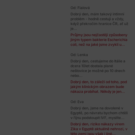
Od: Fialová
Dobrý den, mám takový intimní
problém - hodně cestuji a vždy,
když překročím hranice ČR, ať už
je...
Průjmy jsou nejčastěji způsobeny
jiným typem bakterie Escherichia
coli, než na jaké jsme zvyklí u...
Od: Lenka
Dobrý den, cestujeme do Itálie a
dcera 10let dostala plané
neštovice je možné po 10 dnech
nebo...
Dobrý den, to záleží od toho, pod
jakým klinickým obrazem bude
nákaza probíhat. Někdy je jen...
Od: Eva
Dobrý den, jsme na dovolené v
Egyptě, po návratu bychom chtěli
v říjnu podstoupit IVF, myslíte...
Dobrý den, riziko nákazy virem
Zika v Egyptě aktuálně nehrozí, v
této zemi jsou však i jiné...