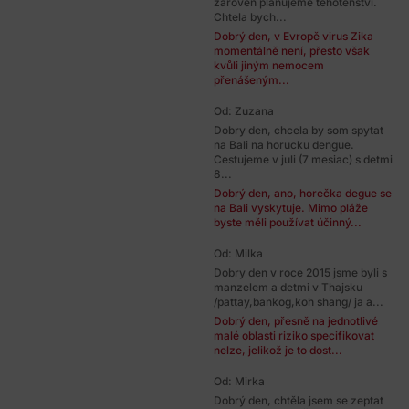
zaroven planujeme tehotenstvi.
Chtela bych...
Dobrý den, v Evropě virus Zika
momentálně není, přesto však
kvůli jiným nemocem
přenášeným...
Od: Zuzana
Dobry den, chcela by som spytat
na Bali na horucku dengue.
Cestujeme v juli (7 mesiac) s detmi
8...
Dobrý den, ano, horečka degue se
na Bali vyskytuje. Mimo pláže
byste měli používat účinný...
Od: Milka
Dobry den v roce 2015 jsme byli s
manzelem a detmi v Thajsku
/pattay,bankog,koh shang/ ja a...
Dobrý den, přesně na jednotlivé
malé oblasti riziko specifikovat
nelze, jelikož je to dost...
Od: Mirka
Dobrý den, chtěla jsem se zeptat