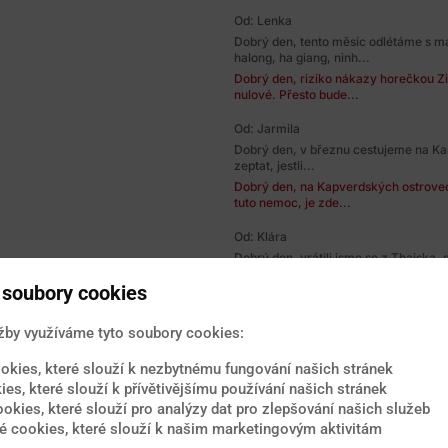
Od: Lenka
Dobrý den, tento měsíc odlétáme s m
halong, ha giang, ninh...
Dobrý den, riziko nákazy horečkou Zi
nulové. Přesto bude...
Od: Jarmila
Dobrý den, v březnu cestujeme na Kar
zeptat, jestli...
Dobrý den, na Kapverdských ostrovech
tuto nemoc, je zde...
Od: Klára
Dobrý den, vrátili jsme se z Thajska,
měli počkat se...
soubory cookies
Dobrý den, po návratů ze zemí s teor
obecně...
žby využíváme tyto soubory cookies:
Od: jaroslav
Dobrý den, za 14 dní poletím na Srí Lan
okies, které slouží k nezbytnému fungování našich stránek
riziko viru...
ies, které slouží k přívětivějšímu používání našich stránek
Dobrý den, virus Zika momentálně na
ookies, které slouží pro analýzy dat pro zlepšování našich služeb
proti virové...
 cookies, které slouží k našim marketingovým aktivitám