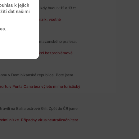
uhlas k jejich
í a října, tedy v době, kdy budu v 12 a 13 tt
žití dat našimi
rně dost zdravotních rizik, včetně
ies
.
eru, zavítáme také do Amazonského pralesa,
ediska nežádoucích reakcí bezproblémové
ou v Dominikánské republice. Poté jsem
zortu v Punta Cana bez výletu mimo turistický
vili na Bali a ostrově Gili. Zpět do ČR jsme
elmi nízké. Případný virus neutralizační test