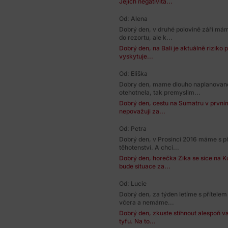
Jejich negativita...
Od: Alena
Dobrý den, v druhé polovině září má
do rezortu, ale k...
Dobrý den, na Bali je aktuálně riziko
vyskytuje...
Od: Eliška
Dobry den, mame dlouho naplanovan
otehotnela, tak premyslim...
Dobrý den, cestu na Sumatru v prvním t
nepovažuji za...
Od: Petra
Dobrý den, v Prosinci 2016 máme s př
těhotenství. A chci...
Dobrý den, horečka Zika se sice na K
bude situace za...
Od: Lucie
Dobrý den, za týden letíme s přítelem
včera a nemáme...
Dobrý den, zkuste stihnout alespoň va
tyfu. Na to...