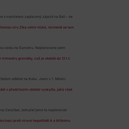
me s manželem zaplacený zájezd na Bali - ne
 přenosu viru Zika velmi nízké, nicméně se tam
ou cestu na Sumatru. Neplanovane jsem
rimestru gravidity, což je období do 12 t.t.
ítelem odlétat na Kubu. Jsem v 1. Měsíci
ubě v předchozím období vyskytla, jaká však
 na Zanzibar, bohužel jsme to naplánovali
kcinaci proti virové hepatitidě A a břišnímu