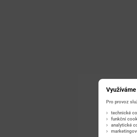
Využíváme 
Pro provoz slu
technické co
funkční cook
analytické c
marketingové