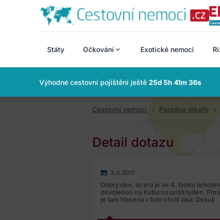
Státy
Očkování
Exotické nemoci
Ri
Výhodné cestovní pojištění ještě
25d 5h 41m 35s
Cestovní nemoci
Poradna lékaře
Detail dotazu
3.5.2017
Dobry den, dcera je ve 4. tydnu tehot
dovolenou na Kubu na pristi tyden. Pora
je tam hlasena v tuto chvili zika. Dekuji