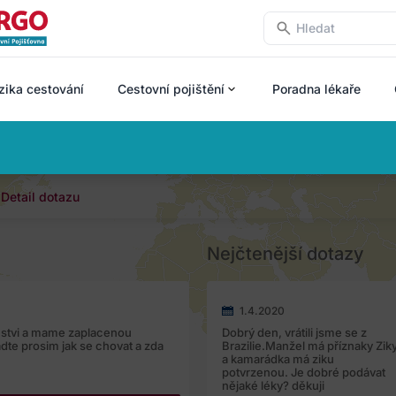
zika cestování
Cestovní pojištění
Poradna lékaře
Detail dotazu
Nejčtenější dotazy
1.4.2020
enstvi a mame zaplacenou
Dobrý den, vrátili jsme se z
dte prosim jak se chovat a zda
Brazilie.Manžel má příznaky Zik
a kamarádka má ziku
potvrzenou. Je dobré podávat
nějaké léky? děkuji