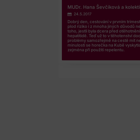
MUDr. Hana Ševčíková a kolekt
24.5.2017
Dobrý den, cestování v prvním trimes
plod riziko i z mnoha jiných důvodů ne
toho, jestli byla dcera před otěhotněn
hepatitidě. Teď už to v těhotenství d
problémy samozřejmě na cestě mít ne
minulosti se horečka na Kubě vyskytla,
zejména při použití repelentu.