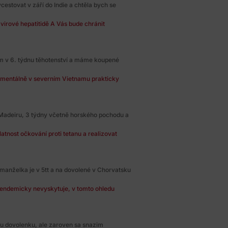
estovat v září do Indie a chtěla bych se
virové hepatitidě A Vás bude chránit
em v 6. týdnu těhotenství a máme koupené
mentálně v severním Vietnamu prakticky
Madeiru, 3 týdny včetně horského pochodu a
atnost očkování proti tetanu a realizovat
anželka je v 5tt a na dovolené v Chorvatsku
 endemicky nevyskytuje, v tomto ohledu
ku dovolenku, ale zaroven sa snazim