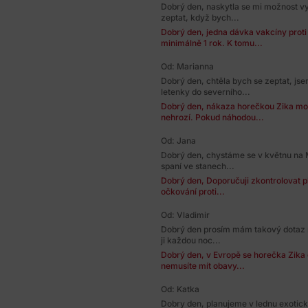
Dobrý den, naskytla se mi možnost vyc
zeptat, když bych...
Dobrý den, jedna dávka vakcíny proti 
minimálně 1 rok. K tomu...
Od: Marianna
Dobrý den, chtěla bych se zeptat, js
letenky do severního...
Dobrý den, nákaza horečkou Zika mo
nehrozí. Pokud náhodou...
Od: Jana
Dobrý den, chystáme se v květnu na 
spaní ve stanech...
Dobrý den, Doporučuji zkontrolovat pl
očkování proti...
Od: Vladimir
Dobrý den prosím mám takový dotaz m
ji každou noc...
Dobrý den, v Evropě se horečka Zika
nemusíte mít obavy...
Od: Katka
Dobry den, planujeme v lednu exotic