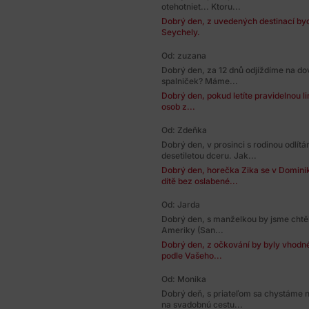
otehotniet... Ktoru...
Dobrý den, z uvedených destinací bych
Seychely.
Od: zuzana
Dobrý den, za 12 dnů odjíždíme na do
spalniček? Máme...
Dobrý den, pokud letíte pravidelnou li
osob z...
Od: Zdeňka
Dobrý den, v prosinci s rodinou odlí
desetiletou dceru. Jak...
Dobrý den, horečka Zika se v Dominik
dítě bez oslabené...
Od: Jarda
Dobrý den, s manželkou by jsme chtěl
Ameriky (San...
Dobrý den, z očkování by byly vhodné
podle Vašeho...
Od: Monika
Dobrý deň, s priateľom sa chystáme 
na svadobnú cestu...