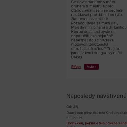
Cestovat budeme v mém
druhem trimestru a před
otěhotněním jsem se nechala
naočkovat proti břisnímu tyfu,
žloutence a vzteklině.
Rozhodujeme se mezi Bali,
Maledivy, Filipinami a Sri Lankou
Kterou destinaci byste mi
doporučili jako nejméně
nebezpečnou z hladiska
možných těhotenství
ohružujících nákaz? Thajsko
jsme jiz kvuli dengue vyloučili.
Děkuji
Státy:
Asie
Naposledy navštívené
Od: Jiří
Dobrý den pane doktore Chtěl bych se
mít potíže...
Dobrý den, pokud v těle probíhá zánět,