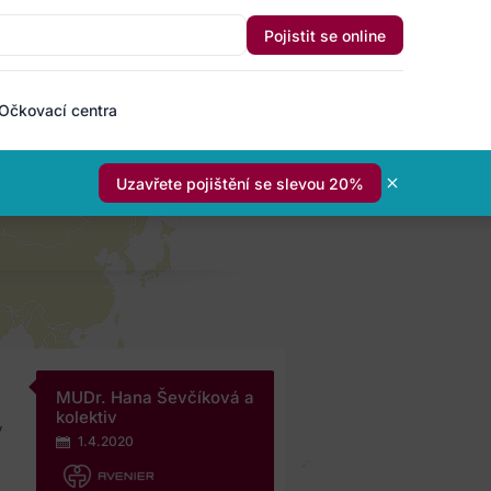
Pojistit se online
Očkovací centra
Uzavřete pojištění se slevou 20%
MUDr. Hana Ševčíková a
kolektiv
y
1.4.2020