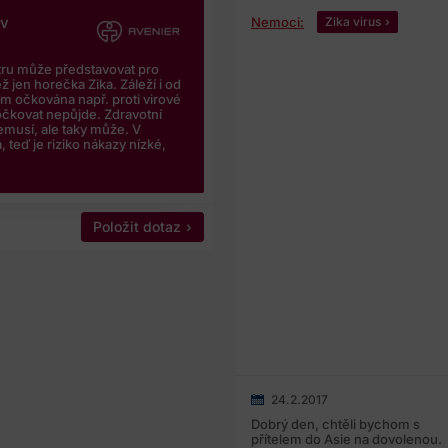
iv
Nemoci:
Zika virus
tru může představovat pro
ž jen horečka Zika. Záleží i od
ím očkována např. proti virové
oočkovat nepůjde. Zdravotní
musí, ale taky může. V
 teď je riziko nákazy nízké,
Položit dotaz
24.2.2017
Dobrý den, chtěli bychom s
přítelem do Asie na dovolenou.