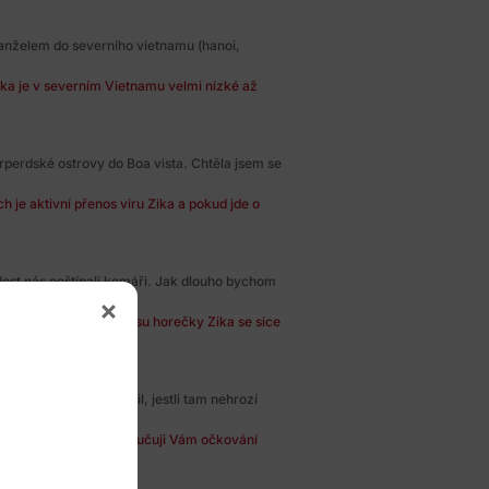
anželem do severního vietnamu (hanoi,
ka je v severním Vietnamu velmi nízké až
perdské ostrovy do Boa vista. Chtěla jsem se
 je aktivní přenos viru Zika a pokud jde o
 dost nás poštípali komáři. Jak dlouho bychom
etickým rizikem přenosu horečky Zika se sice
ku a rád bych se ujistil, jestli tam nehrozí
 Sri Lance není. Doporučuji Vám očkování