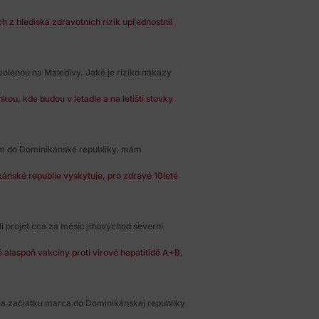
 z hlediska zdravotních rizik upřednostnil
volenou na Maledivy. Jaké je riziko nákazy
nkou, kde budou v letadle a na letišti stovky
tám do Dominikánské republiky, mám
ánské republie vyskytuje, pro zdravé 10leté
i projet cca za měsíc jihovýchod severní
 alespoň vakcíny proti virové hepatitidě A+B,
na začiatku marca do Dominikánskej republiky