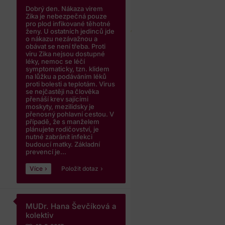
Dobrý den. Nákaza virem
Zika je nebezpečná pouze
pro plod infikované těhotné
ženy. U ostatních jedinců jde
o nákazu nezávažnou a
obávat se není třeba. Proti
viru Zika nejsou dostupné
léky, nemoc se léčí
symptomaticky, tzn. klidem
na lůžku a podáváním léků
proti bolesti a teplotám. Virus
se nejčastěji na člověka
přenáší krev sajícími
moskyty, mezilidsky je
přenosný pohlavní cestou. V
případě, že s manželem
plánujete rodičovství, je
nutné zabránit infekci
budoucí matky. Základní
prevencí je...
Více
Položit dotaz
MUDr. Hana Ševčíková a
kolektiv