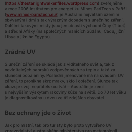
(
https://thestarlightwalker.files.wordpress.com
) zveřejněné
v roce 2006 Institutem pro energetiku Mines PariTech v Paříži
(
www.mines-paristech.eu/
) je Austrálie největším územím
obývaným lidmi s tak výrazným dopadem slunečního záření.
Dalšími takovými místy jsou jen oblasti východní Číny (Tibet)
a střední Afriky (na společných hranicích Súdánu, Čadu, jižní
Libye a jižního Egypta).
Zrádné UV
Sluneční záření se skládá jak z viditelného světla, tak z
neviditelných paprsků zodpovědných za teplo a také za
sluneční popáleniny. Poslední jmenované má na svědomí UV
záření, to pronikne skrz mraky, sklo i oblečení. Slunce tak
ukazuje svoji nepřátelskou tvář – Austrálie je zemí
s nejvyšším výskytem rakoviny kůže na světě. Do 70 let věku
je diagnostikována u dvou ze tří zdejších obyvatel.
Bez ochrany jde o život
Jak pro místní, tak pro turisty bylo proto vytvořeno UV
zpravodajství australského ministerstva pro meteorologii,