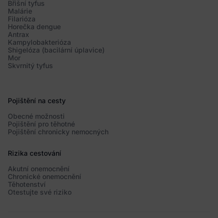
Břišní tyfus
Malárie
Filarióza
Horečka dengue
Antrax
Kampylobakterióza
Shigelóza (bacilární úplavice)
Mor
Skvrnitý tyfus
Pojištění na cesty
Obecné možnosti
Pojištění pro těhotné
Pojištění chronicky nemocných
Rizika cestování
Akutní onemocnění
Chronické onemocnění
Těhotenství
Otestujte své riziko