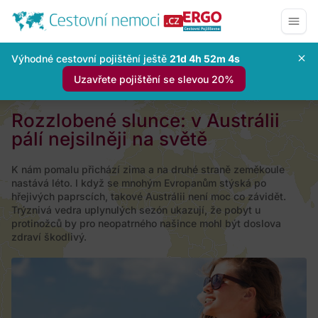
Výhodné cestovní pojištění ještě
21d 4h 52m 3s
Uzavřete pojištění se slevou 20%
Rozzlobené slunce: v Austrálii
pálí nejsilněji na světě
K nám pomalu přichází zima a na druhé straně zeměkoule
nastává léto. I když se mnohým Evropanům stýská po
hřejivých paprscích, takové Austrálii není moc co závidět.
Trýznivá vedra uplynulých sezón ukazují, že pobyt u
protinožců by pro neopatrného našince mohl být doslova
zdraví škodlivý.