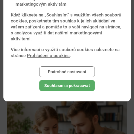
marketingovým aktivitám
Když kliknete na „Souhlasím“ s využitím všech souborů
cookies, poskytnete tím souhlas k jejich ukládání ve
vašem zařízení a pomůže to s vaší navigací na stránce,
s analýzou využití dat našimi marketingovými
aktivitami.
Více informací o využití souborů cookies naleznete na
Se zdravotními pomůckami nebo
stránce
Prohlášení o cookies
.
implantáty můžete cestovat bez starostí
Podrobné nastavení
S technologickým pokrokem v medicíně roste i
počet lidí, kteří žijí s implantáty nebo zdravotními
Souhlasím a pokračovat
pomůckami různého druhu – od kardiostimulátorů
přes...