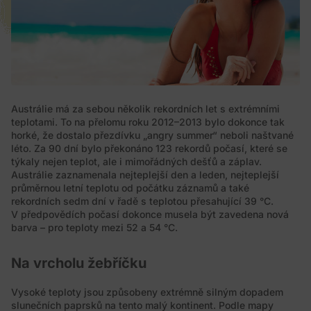
Austrálie má za sebou několik rekordních let s extrémními
teplotami. To na přelomu roku 2012–2013 bylo dokonce tak
horké, že dostalo přezdívku „angry summer“ neboli naštvané
léto. Za 90 dní bylo překonáno 123 rekordů počasí, které se
týkaly nejen teplot, ale i mimořádných dešťů a záplav.
Austrálie zaznamenala nejteplejší den a leden, nejteplejší
průměrnou letní teplotu od počátku záznamů a také
rekordních sedm dní v řadě s teplotou přesahující 39 °C.
V předpovědích počasí dokonce musela být zavedena nová
barva – pro teploty mezi 52 a 54 °C.
Na vrcholu žebříčku
Vysoké teploty jsou způsobeny extrémně silným dopadem
slunečních paprsků na tento malý kontinent. Podle mapy