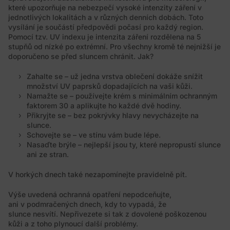
které upozorňuje na nebezpečí vysoké intenzity záření v
jednotlivých lokalitách a v různých denních dobách. Toto
vysílání je součástí předpovědi počasí pro každý region.
Pomocí tzv. UV indexu je intenzita záření rozdělena na 5
stupňů od nízké po extrémní. Pro všechny kromě té nejnižší je
doporučeno se před sluncem chránit. Jak?
Zahalte se – už jedna vrstva oblečení dokáže snížit
množství UV paprsků dopadajících na vaši kůži.
Namažte se – používejte krém s minimálním ochranným
faktorem 30 a aplikujte ho každé dvě hodiny.
Přikryjte se – bez pokrývky hlavy nevycházejte na
slunce.
Schovejte se – ve stínu vám bude lépe.
Nasaďte brýle – nejlepší jsou ty, které nepropustí slunce
ani ze stran.
V horkých dnech také nezapomínejte pravidelně pít.
Výše uvedená ochranná opatření nepodceňujte,
ani v podmračených dnech, kdy to vypadá, že
slunce nesvítí. Nepřivezete si tak z dovolené poškozenou
kůži a z toho plynoucí další problémy.