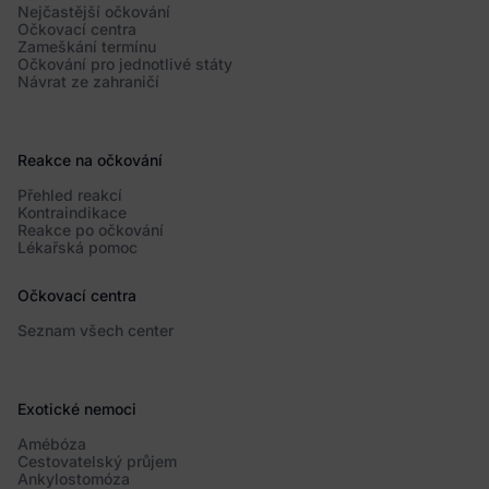
Nejčastější očkování
Očkovací centra
Zameškání termínu
Očkování pro jednotlivé státy
Návrat ze zahraničí
Reakce na očkování
Přehled reakcí
Kontraindikace
Reakce po očkování
Lékařská pomoc
Očkovací centra
Seznam všech center
Exotické nemoci
Amébóza
Cestovatelský průjem
Ankylostomóza