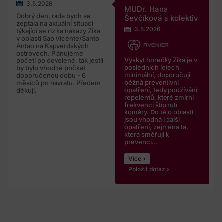
3.5.2026
MUDr. Hana
Dobrý den, ráda bych se
Ševčíková a kolektiv
zeptala na aktuální situaci
3.5.2026
týkající se rizika nákazy Zika
v oblasti Sao Vicente/Santo
Antao na Kapverdských
ostrovech. Plánujeme
Výskyt horečky Zika je v
početí po dovolené, tak jestli
posledních letech
by bylo vhodné počkat
minimální, doporučuji
doporučenou dobu - 6
běžná preventivní
měsíců po návratu. Předem
opatření, tedy používání
děkuji.
repelentů, které zmírní
frekvenci štípnutí
komáry. Do této oblasti
jsou vhodná i další
opatření, zejména ta,
která směřují k
prevenci...
Více
Položit dotaz