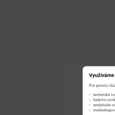
Využíváme 
Pro provoz slu
technické co
funkční cook
analytické c
marketingové