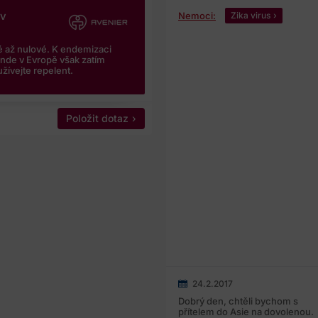
iv
Nemoci:
Zika virus
ké až nulové. K endemizaci
inde v Evropě však zatím
žívejte repelent.
Položit dotaz
24.2.2017
Dobrý den, chtěli bychom s
přítelem do Asie na dovolenou.