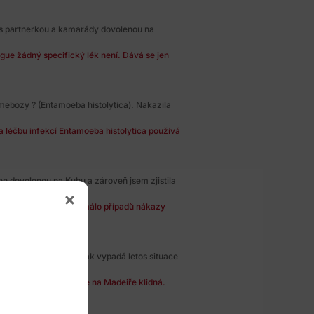
s partnerkou a kamarády dovolenou na
gue žádný specifický lék není. Dává se jen
amebozy ? (Entamoeba histolytica). Nakazila
 léčbu infekcí Entamoeba histolytica používá
 sen dovolenou na Kubu a zároveň jsem zjistila
amenaných jen velmi málo případů nákazy
nželem na Madeiru. Jak vypadá letos situace
pidemiologická situace na Madeiře klidná.