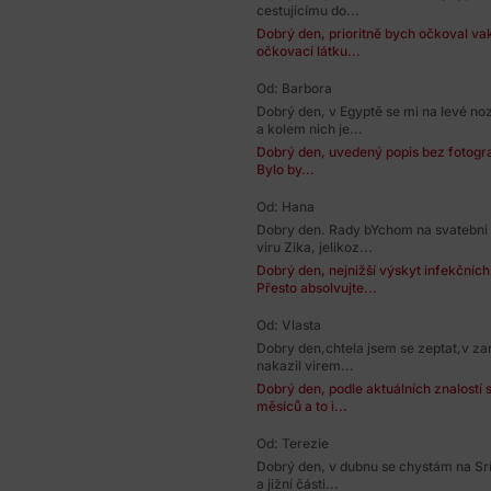
cestujícímu do...
Dobrý den, prioritně bych očkoval vak
očkovací látku...
Od: Barbora
Dobrý den, v Egyptě se mi na levé no
a kolem nich je...
Dobrý den, uvedený popis bez fotograf
Bylo by...
Od: Hana
Dobry den. Rady bYchom na svatebni 
viru Zika, jelikoz...
Dobrý den, nejnižší výskyt infekčníc
Přesto absolvujte...
Od: Vlasta
Dobry den,chtela jsem se zeptat,v zar
nakazil virem...
Dobrý den, podle aktuálních znalostí 
měsíců a to i...
Od: Terezie
Dobrý den, v dubnu se chystám na Srí
a jižní části...