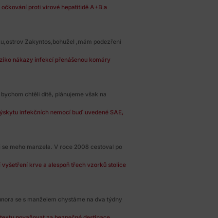
 očkování proti virové hepatitidě A+B a
ku,ostrov Zakyntos,bohužel ,mám podezření
riziko nákazy infekcí přenášenou komáry
bychom chtěli dítě, plánujeme však na
výskytu infekčních nemocí buď uvedené SAE,
i se meho manzela. V roce 2008 cestoval po
vyšetření krve a alespoň třech vzorků stolice
 února se s manželem chystáme na dva týdny
ntextu považovat za bezpečné destinace.