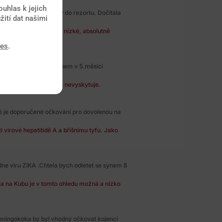
uhlas k jejich
dovolenku na Maledivy do rezortu. Dočítala
žití dat našimi
na Maledivách je velmi nízké, absolutně
ies
.
enou na Maledivách. Jsem v 5.měsíci
né době na Maledivách nevyskytuje.
ké je doporučené očkování pro dovolenou na
 virové hepatitidě A a břišnímu tyfu. Jako
dne viru ZIKA .Chtela bych odletet se synem 8
ta na Kubu je v tomto ohledu možná a nízko
eningokoka by byl vhodný očkovat kojenci