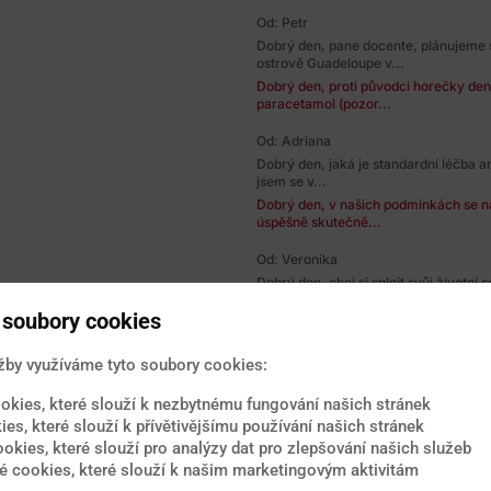
Od: Petr
Dobrý den, pane docente, plánujeme 
ostrově Guadeloupe v...
Dobrý den, proti původci horečky den
paracetamol (pozor...
Od: Adriana
Dobrý den, jaká je standardní léčba 
jsem se v...
Dobrý den, v našich podmínkách se na
úspěšně skutečně...
Od: Veronika
Dobrý den, chci si splnit svůj životní
že jsem...
soubory cookies
Dobrý den, dosud bylo na Kubě zazn
virem Zika. I když...
žby využíváme tyto soubory cookies:
Od: Milena
Dobrý den, v červnu chceme jet s ma
okies, které slouží k nezbytnému fungování našich stránek
na tomto ostrově...
ies, které slouží k přívětivějšímu používání našich stránek
Dobrý den, v posledních letech byla e
ookies, které slouží pro analýzy dat pro zlepšování našich služeb
Stačí běžná...
 cookies, které slouží k našim marketingovým aktivitám