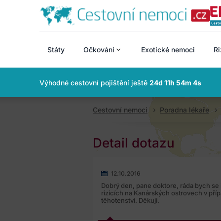
Státy
Očkování
Exotické nemoci
Ri
Výhodné cestovní pojištění ještě
24d 11h 54m 4s
Cestovní nemoci
Poradna lékaře
Detail dotazu
12.10.2016
Dobrý den, pane doktore, ráda bych se 
rizicích na Kanárských ostrovech v pří
těhotenství. Děkuji.