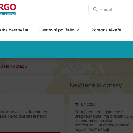
zika cestování
Cestovní pojištění
Poradna lékaře
Detail dotazu
Nejčtenější dotazy
1.4.2020
informovala o zdravotních
Dobrý den, vrátili jsme se z
padě plánování dítěte nebo
Brazilie.Manžel má příznaky Zik
a kamarádka má ziku
potvrzenou. Je dobré podávat
nějaké léky? děkuji