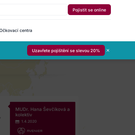
Pojistit se online
Očkovací centra
Uzavřete pojištění se slevou 20%
MUDr. Hana Ševčíková a
kolektiv
y
1.4.2020