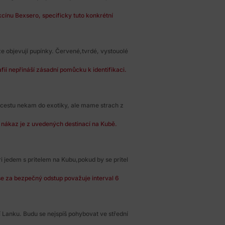
cínu Bexsero, specificky tuto konkrétní
ze objevují pupínky. Červené,tvrdé, vystouolé
ií nepřináší zásadní pomůcku k identifikaci.
cestu nekam do exotiky, ale mame strach z
h nákaz je z uvedených destinací na Kubě.
i jedem s pritelem na Kubu,pokud by se pritel
se za bezpečný odstup považuje interval 6
 Lanku. Budu se nejspíš pohybovat ve střední