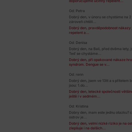
doporučujeme účinný repelent...
Od: Petra
Dobrý den, v únoru se chystáme na 2
zároveň chtěli...
Dobrý den, pravděpodobnost nákazy je
repelent a...
Od: Denisa
Dobrý den, na Bali, před dvěma lety,
Teď se chystáme...
Dobrý den, při opakované nákaze hr
syndrom. Dengue se v...
Od: renn
Dobrý den, jsem ve 13tt a s přítelem 
jsou: 1.do...
Dobrý den, letecké společnosti většin
ještě i v sedmém...
Od: Kristina
Dobry den, mam este jednu otazku? ci 
ostrov je...
Dobrý den, velmi nízké riziko je na o
zlepšuje i na dalších...