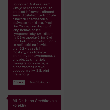
Dobrý den. Nákaza virem
Zika je nebezpečná pouze
pro plod infikované těhotné
ženy. U ostatních jedinců jde
o nákazu nezávažnou a
obávat se není třeba. Proti
viru Zika nejsou dostupné
léky, nemoc se léčí
symptomaticky, tzn. klidem
na lůžku a podáváním léků
proti bolesti a teplotám. Virus
se nejčastěji na člověka
přenáší krev sajícími
moskyty, mezilidsky je
přenosný pohlavní cestou. V
případě, že s manželem
plánujete rodičovství, je
nutné zabránit infekci
budoucí matky. Základní
prevencí je...
Více
Položit dotaz
MUDr. Hana Ševčíková a
kolektiv