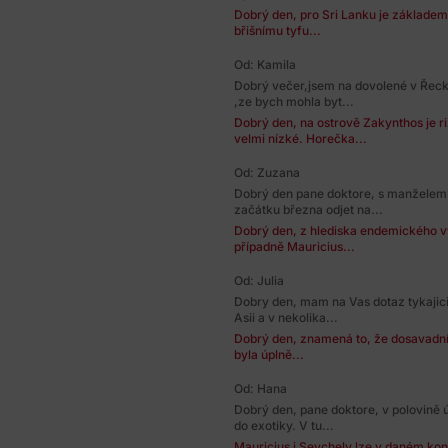
Dobrý den, pro Sri Lanku je základem
břišnímu tyfu...
Od: Kamila
Dobrý večer,jsem na dovolené v Řec
,ze bych mohla byt...
Dobrý den, na ostrově Zakynthos je 
velmi nízké. Horečka...
Od: Zuzana
Dobrý den pane doktore, s manželem 
začátku března odjet na...
Dobrý den, z hlediska endemického 
případně Mauricius...
Od: Julia
Dobry den, mam na Vas dotaz tykajic
Asii a v nekolika...
Dobrý den, znamená to, že dosavadní 
byla úplně...
Od: Hana
Dobrý den, pane doktore, v polovině
do exotiky. V tu...
Mauricius i Seychely lze v daném ko