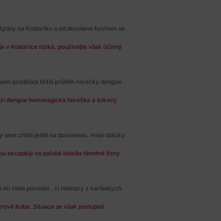
 týdny na Kostariku a od dovolené bychom se
 v Kostarice nízká, používejte však účinný
 jsem prodělala těžší průběh horečky dengue.
ozí dengue hemoragická horečka a šokový
by sme chtěli ještě na dovolenou, moje otázky
ou akceptují na palubě letadla těhotné ženy
mi viete povedat , ci niektory z karibskych
strově Kuba. Situace se však postupně