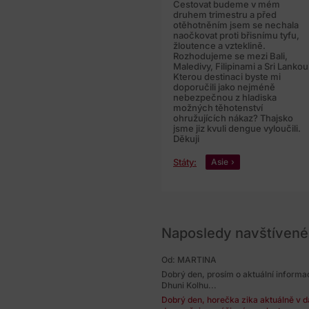
Cestovat budeme v mém
druhem trimestru a před
otěhotněním jsem se nechala
naočkovat proti břisnímu tyfu,
žloutence a vzteklině.
Rozhodujeme se mezi Bali,
Maledivy, Filipinami a Sri Lankou
Kterou destinaci byste mi
doporučili jako nejméně
nebezpečnou z hladiska
možných těhotenství
ohružujících nákaz? Thajsko
jsme jiz kvuli dengue vyloučili.
Děkuji
Státy:
Asie
Naposledy navštívené
Od: MARTINA
Dobrý den, prosím o aktuální informa
Dhuni Kolhu...
Dobrý den, horečka zika aktuálně v da