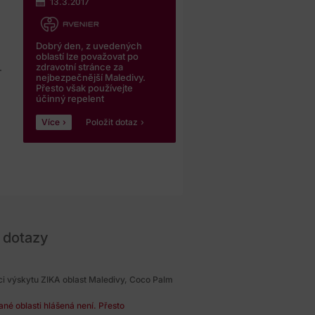
13.3.2017
Dobrý den, z uvedených
oblastí lze považovat po
zdravotní stránce za
.
nejbezpečnější Maledivy.
Přesto však používejte
účinný repelent
Více
Položit dotaz
 dotazy
ci výskytu ZIKA oblast Maledivy, Coco Palm
né oblasti hlášená není. Přesto