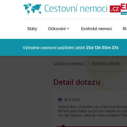
Státy
Očkování
Exotické nemoci
Ri
Výhodné cestovní pojištění ještě
25d 13h 55m 36s
Cestovní nemoci
Poradna lékaře
Detail dotazu
18.8.2019
Dobrý den, chystám se v říjnu na dovol
80 km pod Dakar a chci se zeptat na riz
se rád vyhnul. Jaké je riziko malárie? Dě