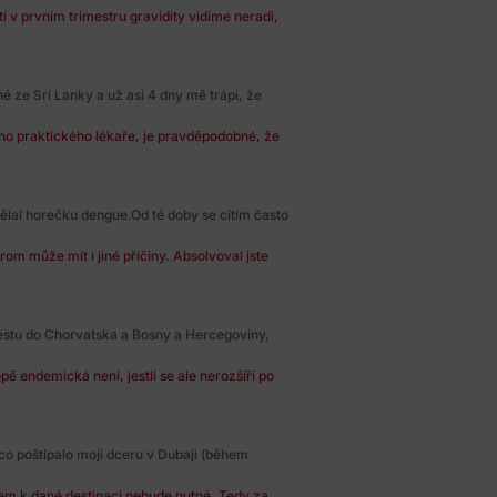
í v prvním trimestru gravidity vidíme neradi,
é ze Srí Lanky a už asi 4 dny mě trápí, že
ého praktického lékaře, je pravděpodobné, že
ělal horečku dengue.Od té doby se cítím často
m může mít i jiné příčiny. Absolvoval jste
estu do Chorvatska a Bosny a Hercegoviny,
ě endemická není, jestli se ale nerozšíří po
co poštípalo moji dceru v Dubaji (během
em k dané destinaci nebude nutné. Tedy za