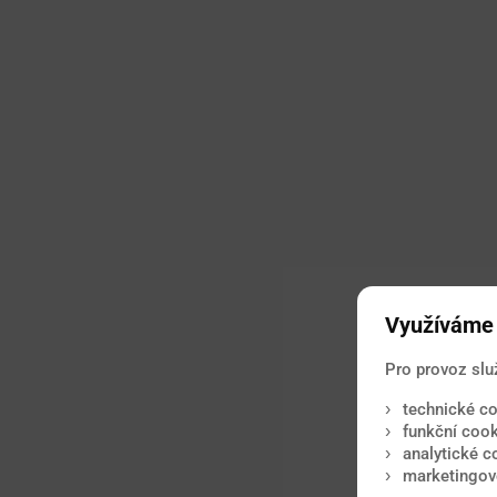
Využíváme 
Pro provoz slu
technické co
funkční cook
analytické c
marketingové