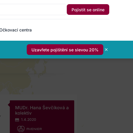
Pojistit se online
Očkovací centra
Uzavřete pojištění se slevou 20%
MUDr. Hana Ševčíková a
kolektiv
y
1.4.2020