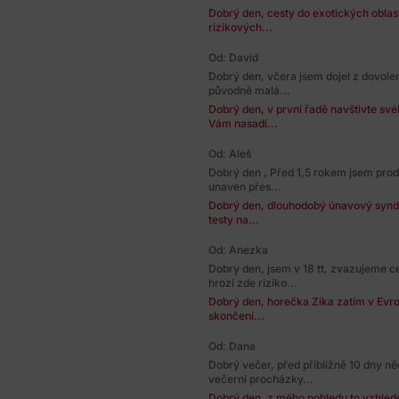
Dobrý den, cesty do exotických oblast
rizikových...
Od: David
Dobrý den, včera jsem dojel z dovolen
původně malá...
Dobrý den, v první řadě navštivte sv
Vám nasadí...
Od: Aleš
Dobrý den , Před 1,5 rokem jsem prod
unaven přes...
Dobrý den, dlouhodobý únavový syndro
testy na...
Od: Anezka
Dobry den, jsem v 18 tt, zvazujeme c
hrozí zde riziko...
Dobrý den, horečka Zika zatím v Evrop
skončení...
Od: Dana
Dobrý večer, před přibližně 10 dny ně
večerní procházky...
Dobrý den, z mého pohledu to vzhled