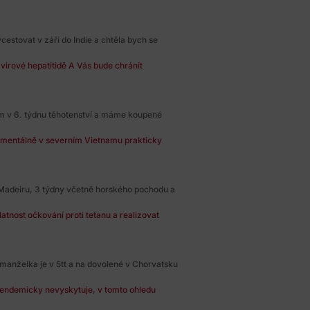
estovat v září do Indie a chtěla bych se
virové hepatitidě A Vás bude chránit
em v 6. týdnu těhotenství a máme koupené
mentálně v severním Vietnamu prakticky
Madeiru, 3 týdny včetně horského pochodu a
atnost očkování proti tetanu a realizovat
anželka je v 5tt a na dovolené v Chorvatsku
 endemicky nevyskytuje, v tomto ohledu