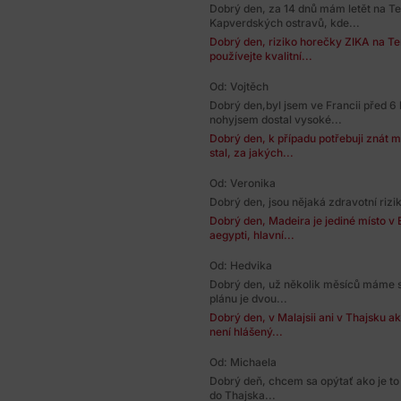
Dobrý den, za 14 dnů mám letět na Ten
Kapverdských ostravů, kde...
Dobrý den, riziko horečky ZIKA na Ten
používejte kvalitní...
Od: Vojtěch
Dobrý den,byl jsem ve Francii před 6 
nohyjsem dostal vysoké...
Dobrý den, k případu potřebuji znát 
stal, za jakých...
Od: Veronika
Dobrý den, jsou nějaká zdravotní rizi
Dobrý den, Madeira je jediné místo 
aegypti, hlavní...
Od: Hedvika
Dobrý den, už několik měsíců máme s 
plánu je dvou...
Dobrý den, v Malajsii ani v Thajsku a
není hlášený...
Od: Michaela
Dobrý deň, chcem sa opýtať ako je to
do Thajska...