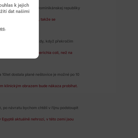
uhlas k jejich
na začiatku marca do Dominikánskej republiky
žití dat našimi
A je bezpříznakových, takže se
ies
.
ém - hodně cestuji a vždy, když překročím
m typem bakterie Escherichia coli, než na
a 10let dostala plané neštovice je možné po 10
kým klinickým obrazem bude nákaza probíhat.
 po návratu bychom chtěli v říjnu podstoupit
 Egyptě aktuálně nehrozí, v této zemi jsou