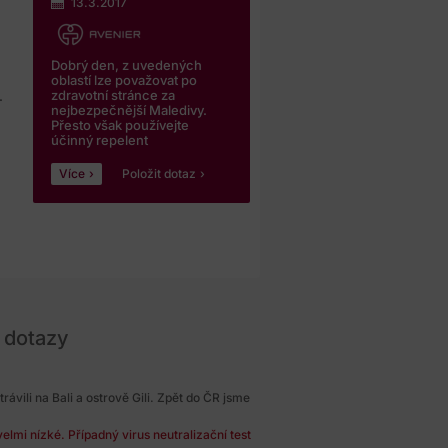
13.3.2017
Dobrý den, z uvedených
oblastí lze považovat po
zdravotní stránce za
.
nejbezpečnější Maledivy.
Přesto však používejte
účinný repelent
Více
Položit dotaz
 dotazy
vili na Bali a ostrově Gili. Zpět do ČR jsme
elmi nízké. Případný virus neutralizační test