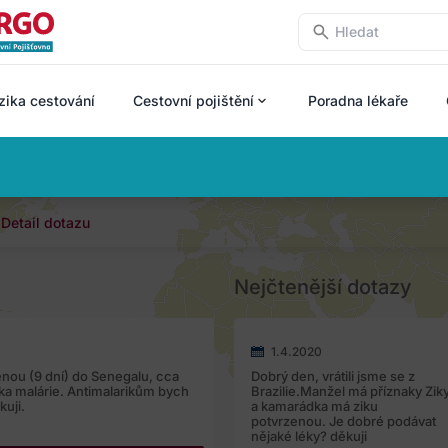
zika cestování
Cestovní pojištění
Poradna lékaře
Detail dotazu
Nejčtenější dotazy
1.4.2020
enou (9 dní) do Senegalu, cca
Dobrý den, vrátili jsme se z
ika malárie. Antimalarikům bych
Brazilie.Manžel má příznaky Zik
kuji.
a kamarádka má ziku
potvrzenou. Je dobré podávat
nějaké léky? děkuji