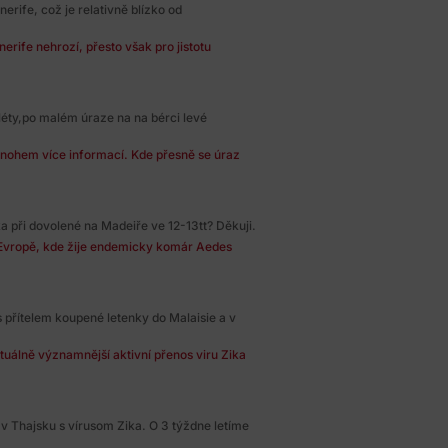
erife, což je relativně blízko od
erife nehrozí, přesto však pro jistotu
léty,po malém úraze na na bérci levé
mnohem více informací. Kde přesně se úraz
ka při dovolené na Madeiře ve 12-13tt? Děkuji.
v Evropě, kde žije endemicky komár Aedes
přítelem koupené letenky do Malaisie a v
ktuálně významnější aktivní přenos viru Zika
 v Thajsku s vírusom Zika. O 3 týždne letíme