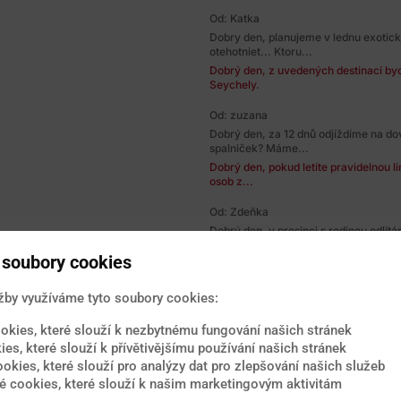
Od: Katka
Dobry den, planujeme v lednu exotic
otehotniet... Ktoru...
Dobrý den, z uvedených destinací bych
Seychely.
Od: zuzana
Dobrý den, za 12 dnů odjíždíme na do
spalniček? Máme...
Dobrý den, pokud letíte pravidelnou li
osob z...
Od: Zdeňka
Dobrý den, v prosinci s rodinou odlí
desetiletou dceru. Jak...
soubory cookies
Dobrý den, horečka Zika se v Dominik
dítě bez oslabené...
žby využíváme tyto soubory cookies:
Od: Jarda
Dobrý den, s manželkou by jsme chtěl
okies, které slouží k nezbytnému fungování našich stránek
Ameriky (San...
ies, které slouží k přívětivějšímu používání našich stránek
Dobrý den, z očkování by byly vhodné
ookies, které slouží pro analýzy dat pro zlepšování našich služeb
podle Vašeho...
 cookies, které slouží k našim marketingovým aktivitám