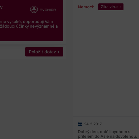
iv
Nemoci:
Zika virus
ěrně vysoké, doporučuji Vám
nežádoucí účinky nevýznamné a
Položit dotaz
24.2.2017
Dobrý den, chtěli bychom s
přítelem do Asie na dovolenou.