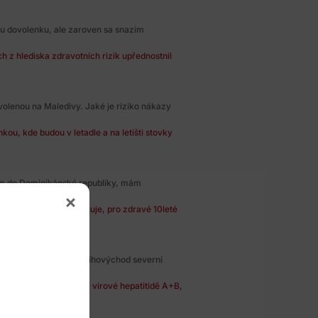
ku dovolenku, ale zaroven sa snazim
 z hlediska zdravotních rizik upřednostnil
volenou na Maledivy. Jaké je riziko nákazy
nkou, kde budou v letadle a na letišti stovky
tám do Dominikánské republiky, mám
ánské republie vyskytuje, pro zdravé 10leté
i projet cca za měsíc jihovýchod severní
 alespoň vakcíny proti virové hepatitidě A+B,