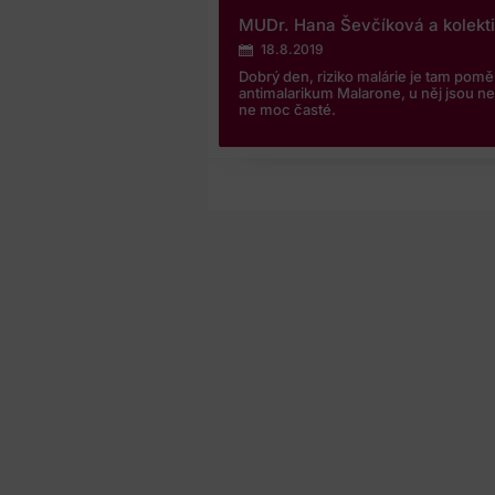
MUDr. Hana Ševčíková a kolekt
18.8.2019
Dobrý den, riziko malárie je tam pom
antimalarikum Malarone, u něj jsou 
ne moc časté.