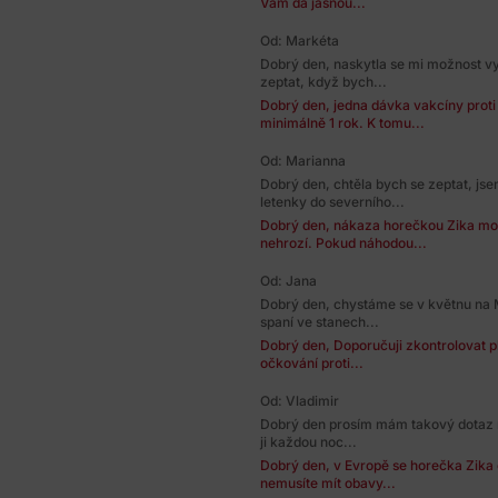
Vám dá jasnou...
Od: Markéta
Dobrý den, naskytla se mi možnost vyc
zeptat, když bych...
Dobrý den, jedna dávka vakcíny proti 
minimálně 1 rok. K tomu...
Od: Marianna
Dobrý den, chtěla bych se zeptat, js
letenky do severního...
Dobrý den, nákaza horečkou Zika mo
nehrozí. Pokud náhodou...
Od: Jana
Dobrý den, chystáme se v květnu na 
spaní ve stanech...
Dobrý den, Doporučuji zkontrolovat pl
očkování proti...
Od: Vladimir
Dobrý den prosím mám takový dotaz m
ji každou noc...
Dobrý den, v Evropě se horečka Zika
nemusíte mít obavy...