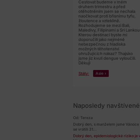
Cestovat budeme v mém
druhem trimestru a před
otěhotněním jsem se nechala
naočkovat proti břisnímu tyfu,
žloutence a vzteklině.
Rozhodujeme se mezi Bali,
Maledivy, Filipinami a Sri Lankou
Kterou destinaci byste mi
doporučili jako nejméně
nebezpečnou z hladiska
možných těhotenství
ohružujících nákaz? Thajsko
jsme jiz kvuli dengue vyloučili.
Děkuji
Státy:
Asie
Naposledy navštívené
Od: Tereza
Dobrý den, s manželem jsme Vánoce trá
se vrátili 31...
Dobrý den, epidemiologické riziko je v