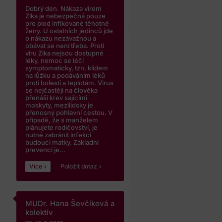
Dobrý den. Nákaza virem
Zika je nebezpečná pouze
pro plod infikované těhotné
ženy. U ostatních jedinců jde
o nákazu nezávažnou a
obávat se není třeba. Proti
viru Zika nejsou dostupné
léky, nemoc se léčí
symptomaticky, tzn. klidem
na lůžku a podáváním léků
proti bolesti a teplotám. Virus
se nejčastěji na člověka
přenáší krev sajícími
moskyty, mezilidsky je
přenosný pohlavní cestou. V
případě, že s manželem
plánujete rodičovství, je
nutné zabránit infekci
budoucí matky. Základní
prevencí je...
Více
Položit dotaz
MUDr. Hana Ševčíková a
kolektiv