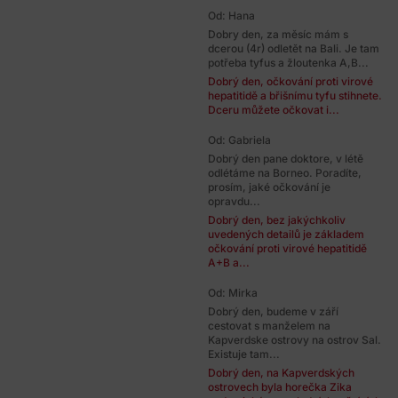
Od: Hana
Dobry den, za měsíc mám s
dcerou (4r) odletět na Bali. Je tam
potřeba tyfus a žloutenka A,B...
Dobrý den, očkování proti virové
hepatitidě a břišnímu tyfu stihnete.
Dceru můžete očkovat i...
Od: Gabriela
Dobrý den pane doktore, v létě
odlétáme na Borneo. Poradíte,
prosím, jaké očkování je
opravdu...
Dobrý den, bez jakýchkoliv
uvedených detailů je základem
očkování proti virové hepatitidě
A+B a...
Od: Mirka
Dobrý den, budeme v září
cestovat s manželem na
Kapverdske ostrovy na ostrov Sal.
Existuje tam...
Dobrý den, na Kapverdských
ostrovech byla horečka Zika