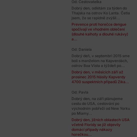
Od: Cestovatelka
Dobrý den, odlétám za týden do
Thajska na ostrov Ko Lanta. Četla
jsem, že se rapidně zvýšil...
Prevence proti horečce dengue
spočívají ve vhodném oblečení
(dlouhé kalhoty a dlouhé rukávy)
a...
Od: Daniela
Dobrý deň, v septembri 2015 sme
boli s manželom na Kapverdách,
ostrov Boa Vista a týždeň po...
Dobrý den, v měsících září až
prosinec 2015 hlásily Kapverdy
4700 suspektních případů Zika...
Od: Pavla
Dobrý den, na září plánujeme
cestu do USA, cestování po
východním pobřeží od New Yorku
po Miamy...
Dobrý den, jižních oblastech USA
včetně Floridy se již objevily
domácí případy nákazy
horečkou...