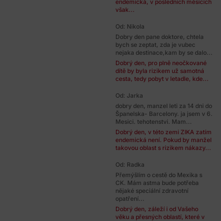
endemická, v posledních měsících
však...
Od: Nikola
Dobry den pane doktore, chtela
bych se zeptat, zda je vubec
nejaka destinace,kam by se dalo...
Dobrý den, pro plně neočkované
dítě by byla rizikem už samotná
cesta, tedy pobyt v letadle, kde...
Od: Jarka
dobry den, manzel leti za 14 dni do
Španelska- Barcelony. ja jsem v 6.
Mesici. tehotenstvi. Mam...
Dobrý den, v této zemi ZIKA zatím
endemická není. Pokud by manžel
takovou oblast s rizikem nákazy...
Od: Radka
Přemýšlím o cestě do Mexika s
CK. Mám astma bude potřeba
nějaké speciální zdravotní
opatření...
Dobrý den, záleží i od Vašeho
věku a přesných oblastí, které v