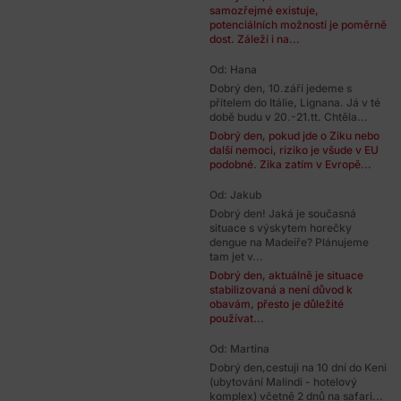
samozřejmé existuje,
potenciálních možností je poměrně
dost. Záleží i na...
Od: Hana
Dobrý den, 10.září jedeme s
přítelem do Itálie, Lignana. Já v té
době budu v 20.-21.tt. Chtěla...
Dobrý den, pokud jde o Ziku nebo
další nemoci, riziko je všude v EU
podobné. Zika zatím v Evropě...
Od: Jakub
Dobrý den! Jaká je současná
situace s výskytem horečky
dengue na Madeiře? Plánujeme
tam jet v...
Dobrý den, aktuálně je situace
stabilizovaná a není důvod k
obavám, přesto je důležité
používat...
Od: Martina
Dobrý den,cestuji na 10 dní do Keni
(ubytování Malindi - hotelový
komplex) včetně 2 dnů na safari...