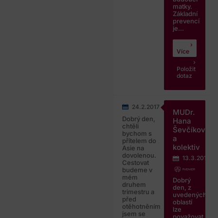
matky.
Základní
prevencí
je...
Více
Položit
dotaz
24.2.2017
MUDr.
Dobrý den,
Hana
chtěli
Ševčíková
bychom s
a
přítelem do
kolektiv
Asie na
dovolenou.
13.3.2017
Cestovat
budeme v
mém
Dobrý
druhem
den, z
trimestru a
uvedených
před
oblastí
otěhotněním
lze
jsem se
považovat