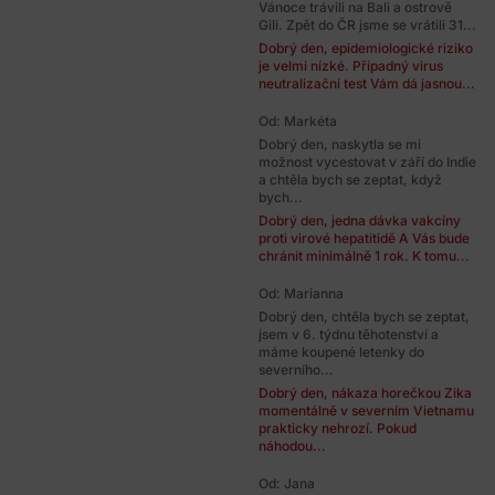
Vánoce trávili na Bali a ostrově
Gili. Zpět do ČR jsme se vrátili 31...
Dobrý den, epidemiologické riziko
je velmi nízké. Případný virus
neutralizační test Vám dá jasnou...
Od: Markéta
Dobrý den, naskytla se mi
možnost vycestovat v září do Indie
a chtěla bych se zeptat, když
bych...
Dobrý den, jedna dávka vakcíny
proti virové hepatitidě A Vás bude
chránit minimálně 1 rok. K tomu...
Od: Marianna
Dobrý den, chtěla bych se zeptat,
jsem v 6. týdnu těhotenství a
máme koupené letenky do
severního...
Dobrý den, nákaza horečkou Zika
momentálně v severním Vietnamu
prakticky nehrozí. Pokud
náhodou...
Od: Jana