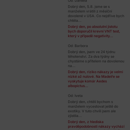
Od: Daniela
Dobrý den, 5.8. jsme se s
manželem vrátili z měsíční
dovolené v USA. Co nejdříve bych
chtěla...
Dobrý den, po absolutní jistotu
bych doporučil krevní VNT test,
který v případě negativity...
Od: Barbora
Dobrý den, jsem ve 24 týdnu
těhotenství. Za dva týdny se
chystáme s přítelem na dovolenou
na...
Dobrý den, riziko nákazy je velmi
nízké až nulové. Na Madeiře se
vyskytuje komár Aedes
albopictus...
Od: Iveta
Dobrý den, chtěli bychom s
manželem vycestovat ještě do
exotiky. V tuto chvíli jsem ale
zjistila...
Dobrý den, z hlediska
pravděpodobnosti nákazy vychází