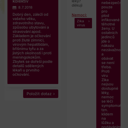
kolektiv
léky?
nebezpečná
děkuji
pouze
8.7.2018
pro
Dobrý den, záleží od
Nemoci:
plod
vašeho věku,
infikované
Zika
zdravotního stavu,
těhotné
virus
způsobu ubytování a
ženy. U
stravování apod.
ostatních
Základem je očkování
jedinců
proti žluté zimnici,
jde o
virovým hepatitidám,
nákazu
břišnímu tyfu a za
nezávažnou
jistých okolností i proti
a
meningokokům.
obávat
Zbytek se dořeší podle
se není
detailů sdělených
třeba.
lékaři u prvního
Proti
očkování.
viru
Zika
nejsou
dostupné
léky,
Položit dotaz
nemoc
se léčí
symptomaticky
tzn.
klidem
na
lůžku a
podáváním