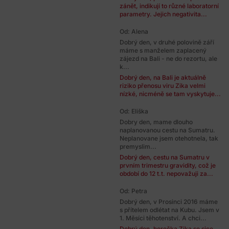
zánět, indikují to různé laboratorní
parametry. Jejich negativita...
Od: Alena
Dobrý den, v druhé polovině září
máme s manželem zaplacený
zájezd na Bali - ne do rezortu, ale
k...
Dobrý den, na Bali je aktuálně
riziko přenosu viru Zika velmi
nízké, nicméně se tam vyskytuje...
Od: Eliška
Dobry den, mame dlouho
naplanovanou cestu na Sumatru.
Neplanovane jsem otehotnela, tak
premyslim...
Dobrý den, cestu na Sumatru v
prvním trimestru gravidity, což je
období do 12 t.t. nepovažuji za...
Od: Petra
Dobrý den, v Prosinci 2016 máme
s přítelem odlétat na Kubu. Jsem v
1. Měsíci těhotenství. A chci...
Dobrý den, horečka Zika se sice