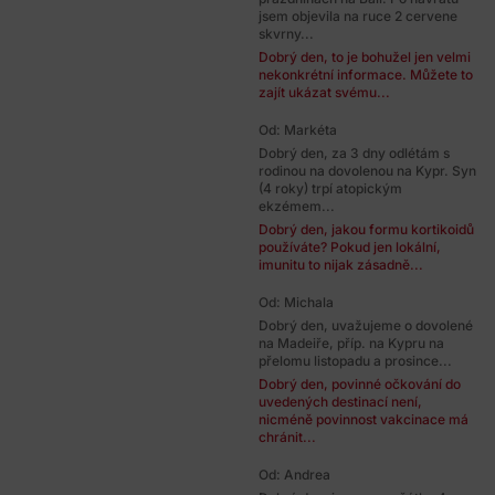
jsem objevila na ruce 2 cervene
skvrny...
Dobrý den, to je bohužel jen velmi
nekonkrétní informace. Můžete to
zajít ukázat svému...
Od: Markéta
Dobrý den, za 3 dny odlétám s
rodinou na dovolenou na Kypr. Syn
(4 roky) trpí atopickým
ekzémem...
Dobrý den, jakou formu kortikoidů
používáte? Pokud jen lokální,
imunitu to nijak zásadně...
Od: Michala
Dobrý den, uvažujeme o dovolené
na Madeiře, příp. na Kypru na
přelomu listopadu a prosince...
Dobrý den, povinné očkování do
uvedených destinací není,
nicméně povinnost vakcinace má
chránit...
Od: Andrea