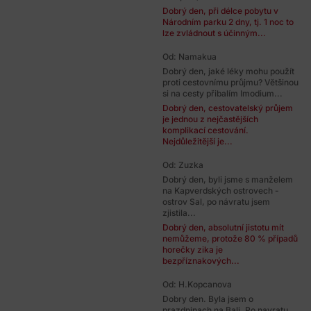
Dobrý den, při délce pobytu v
Národním parku 2 dny, tj. 1 noc to
lze zvládnout s účinným...
Od: Namakua
Dobrý den, jaké léky mohu použít
proti cestovnímu průjmu? Většinou
si na cesty přibalím Imodium...
Dobrý den, cestovatelský průjem
je jednou z nejčastějších
komplikací cestování.
Nejdůležitější je...
Od: Zuzka
Dobrý den, byli jsme s manželem
na Kapverdských ostrovech -
ostrov Sal, po návratu jsem
zjistila...
Dobrý den, absolutní jistotu mít
nemůžeme, protože 80 % případů
horečky zika je
bezpříznakových...
Od: H.Kopcanova
Dobry den. Byla jsem o
prazdninach na Bali. Po navratu