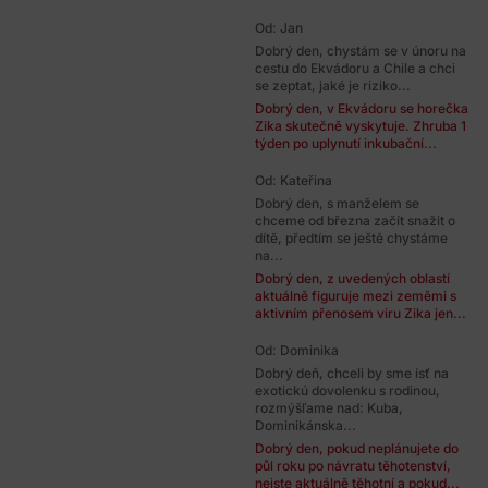
Od: Jan
Dobrý den, chystám se v únoru na
cestu do Ekvádoru a Chile a chci
se zeptat, jaké je riziko...
Dobrý den, v Ekvádoru se horečka
Zika skutečně vyskytuje. Zhruba 1
týden po uplynutí inkubační...
Od: Kateřina
Dobrý den, s manželem se
chceme od března začít snažit o
dítě, předtím se ještě chystáme
na...
Dobrý den, z uvedených oblastí
aktuálně figuruje mezi zeměmi s
aktivním přenosem viru Zika jen...
Od: Dominika
Dobrý deň, chceli by sme ísť na
exotickú dovolenku s rodinou,
rozmýšľame nad: Kuba,
Dominikánska...
Dobrý den, pokud neplánujete do
půl roku po návratu těhotenství,
nejste aktuálně těhotní a pokud...