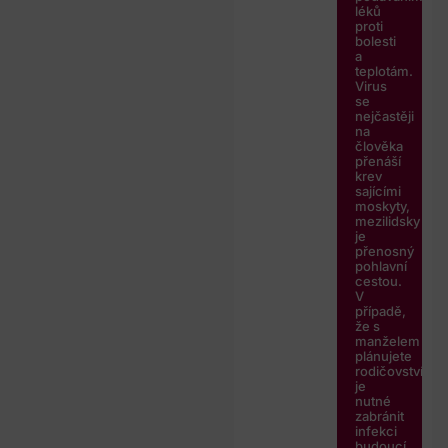
léků
proti
bolesti
a
teplotám.
Virus
se
nejčastěji
na
člověka
přenáší
krev
sajícími
moskyty,
mezilidsky
je
přenosný
pohlavní
cestou.
V
případě,
že s
manželem
plánujete
rodičovství,
je
nutné
zabránit
infekci
budoucí