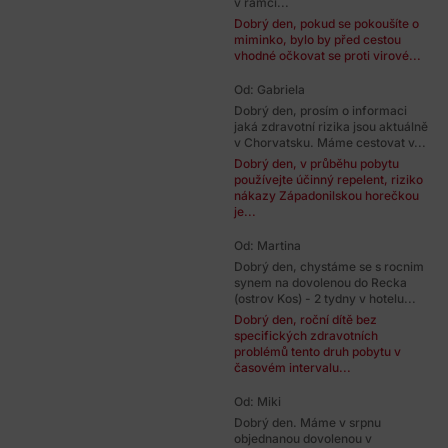
v rámci...
Dobrý den, pokud se pokoušíte o
miminko, bylo by před cestou
vhodné očkovat se proti virové...
Od: Gabriela
Dobrý den, prosím o informaci
jaká zdravotní rizika jsou aktuálně
v Chorvatsku. Máme cestovat v...
Dobrý den, v průběhu pobytu
používejte účinný repelent, riziko
nákazy Západonilskou horečkou
je...
Od: Martina
Dobrý den, chystáme se s rocnim
synem na dovolenou do Recka
(ostrov Kos) - 2 tydny v hotelu...
Dobrý den, roční dítě bez
specifických zdravotních
problémů tento druh pobytu v
časovém intervalu...
Od: Miki
Dobrý den. Máme v srpnu
objednanou dovolenou v