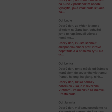
na Kubě v předchozím období
vyskytla, jaká však bude situace
za...
Od: Lucie
Dobrý den, za týden letíme s
přítelem na Zanzibar, bohužel
jsme to naplánovali včera a
nemáme...
Dobrý den, zkuste stihnout
alespoň vakcinaci proti virové
hepatitidě A a břišnímu tyfu. Na
to...
Od: Lenka
Dobrý den, tento měsíc odlétáme s
manželem do severního vietnamu
(hanoi, halong, ha giang, ninh...
Dobrý den, riziko nákazy
horečkou Zika je v severním
Vietnamu velmi nízké až nulové.
Přesto bude...
Od: Jarmila
Dobrý den, v březnu cestujeme na
Karperdské ostrovy do Boa vista.