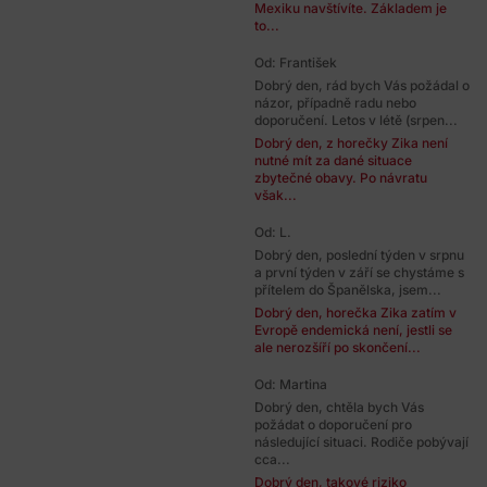
Mexiku navštívíte. Základem je
to...
Od: František
Dobrý den, rád bych Vás požádal o
názor, případně radu nebo
doporučení. Letos v létě (srpen...
Dobrý den, z horečky Zika není
nutné mít za dané situace
zbytečné obavy. Po návratu
však...
Od: L.
Dobrý den, poslední týden v srpnu
a první týden v září se chystáme s
přítelem do Španělska, jsem...
Dobrý den, horečka Zika zatím v
Evropě endemická není, jestli se
ale nerozšíří po skončení...
Od: Martina
Dobrý den, chtěla bych Vás
požádat o doporučení pro
následující situaci. Rodiče pobývají
cca...
Dobrý den, takové riziko