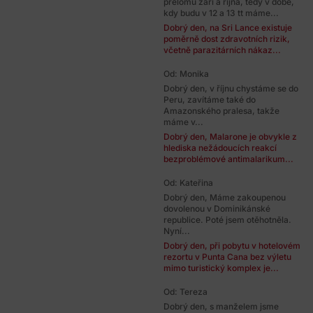
přelomu září a října, tedy v době,
kdy budu v 12 a 13 tt máme...
Dobrý den, na Sri Lance existuje
poměrně dost zdravotních rizik,
včetně parazitárních nákaz...
Od: Monika
Dobrý den, v říjnu chystáme se do
Peru, zavítáme také do
Amazonského pralesa, takže
máme v...
Dobrý den, Malarone je obvykle z
hlediska nežádoucích reakcí
bezproblémové antimalarikum...
Od: Kateřina
Dobrý den, Máme zakoupenou
dovolenou v Dominikánské
republice. Poté jsem otěhotněla.
Nyní...
Dobrý den, při pobytu v hotelovém
rezortu v Punta Cana bez výletu
mimo turistický komplex je...
Od: Tereza
Dobrý den, s manželem jsme