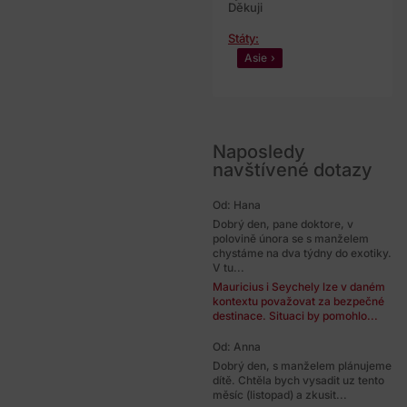
Děkuji
Státy:
Asie
Naposledy
navštívené dotazy
Od: Hana
Dobrý den, pane doktore, v
polovině února se s manželem
chystáme na dva týdny do exotiky.
V tu...
Mauricius i Seychely lze v daném
kontextu považovat za bezpečné
destinace. Situaci by pomohlo...
Od: Anna
Dobrý den, s manželem plánujeme
dítě. Chtěla bych vysadit uz tento
měsíc (listopad) a zkusit...