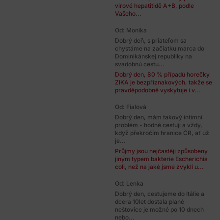
virové hepatitidě A+B, podle
Vašeho...
Od: Monika
Dobrý deň, s priateľom sa
chystáme na začiatku marca do
Dominikánskej republiky na
svadobnú cestu...
Dobrý den, 80 % případů horečky
ZIKA je bezpříznakových, takže se
pravděpodobně vyskytuje i v...
Od: Fialová
Dobrý den, mám takový intimní
problém - hodně cestuji a vždy,
když překročím hranice ČR, ať už
je...
Průjmy jsou nejčastěji způsobeny
jiným typem bakterie Escherichia
coli, než na jaké jsme zvyklí u...
Od: Lenka
Dobrý den, cestujeme do Itálie a
dcera 10let dostala plané
neštovice je možné po 10 dnech
nebo...