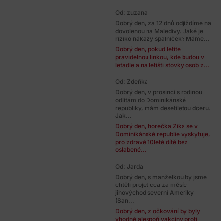
Od: zuzana
Dobrý den, za 12 dnů odjíždíme na
dovolenou na Maledivy. Jaké je
riziko nákazy spalniček? Máme...
Dobrý den, pokud letíte
pravidelnou linkou, kde budou v
letadle a na letišti stovky osob z...
Od: Zdeňka
Dobrý den, v prosinci s rodinou
odlítám do Dominikánské
republiky, mám desetiletou dceru.
Jak...
Dobrý den, horečka Zika se v
Dominikánské republie vyskytuje,
pro zdravé 10leté dítě bez
oslabené...
Od: Jarda
Dobrý den, s manželkou by jsme
chtěli projet cca za měsíc
jihovýchod severní Ameriky
(San...
Dobrý den, z očkování by byly
vhodné alespoň vakcíny proti