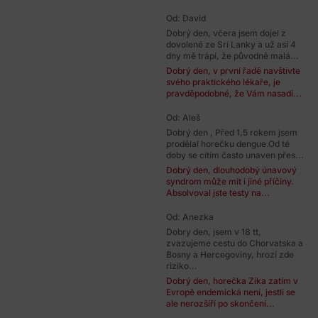
Od: David
Dobrý den, včera jsem dojel z
dovolené ze Srí Lanky a už asi 4
dny mě trápí, že původně malá...
Dobrý den, v první řadě navštivte
svého praktického lékaře, je
pravděpodobné, že Vám nasadí...
Od: Aleš
Dobrý den , Před 1,5 rokem jsem
prodělal horečku dengue.Od té
doby se cítím často unaven přes...
Dobrý den, dlouhodobý únavový
syndrom může mít i jiné příčiny.
Absolvoval jste testy na...
Od: Anezka
Dobry den, jsem v 18 tt,
zvazujeme cestu do Chorvatska a
Bosny a Hercegoviny, hrozí zde
riziko...
Dobrý den, horečka Zika zatím v
Evropě endemická není, jestli se
ale nerozšíří po skončení...