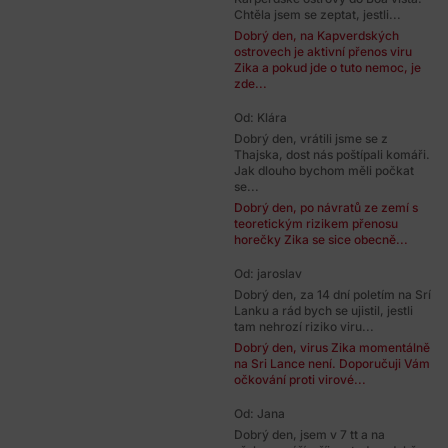
Chtěla jsem se zeptat, jestli...
Dobrý den, na Kapverdských
ostrovech je aktivní přenos viru
Zika a pokud jde o tuto nemoc, je
zde...
Od: Klára
Dobrý den, vrátili jsme se z
Thajska, dost nás poštípali komáři.
Jak dlouho bychom měli počkat
se...
Dobrý den, po návratů ze zemí s
teoretickým rizikem přenosu
horečky Zika se sice obecně...
Od: jaroslav
Dobrý den, za 14 dní poletím na Srí
Lanku a rád bych se ujistil, jestli
tam nehrozí riziko viru...
Dobrý den, virus Zika momentálně
na Sri Lance není. Doporučuji Vám
očkování proti virové...
Od: Jana
Dobrý den, jsem v 7 tt a na