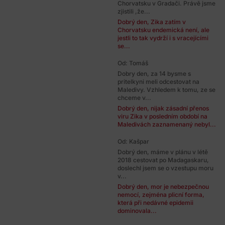
Chorvatsku v Gradači. Právě jsme
zjistili ,že...
Dobrý den, Zika zatím v
Chorvatsku endemická není, ale
jestli to tak vydrží i s vracejícími
se...
Od: Tomáš
Dobry den, za 14 bysme s
pritelkyni meli odcestovat na
Maledivy. Vzhledem k tomu, ze se
chceme v...
Dobrý den, nijak zásadní přenos
viru Zika v posledním období na
Maledivách zaznamenaný nebyl...
Od: Kašpar
Dobrý den, máme v plánu v létě
2018 cestovat po Madagaskaru,
doslechl jsem se o vzestupu moru
v...
Dobrý den, mor je nebezpečnou
nemocí, zejména plicní forma,
která při nedávné epidemii
dominovala...