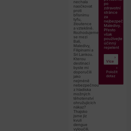
nechala
po
naočkovat
zdravotní
proti
stránce
břisnímu
za
tyfu,
nejbezpečnějš
žloutence
Maledivy.
a vzteklině.
Přesto
Rozhodujeme
však
se mezi
používejte
Bali,
účinný
Maledivy,
repelent
Filipinami a
Sri Lankou.
Kterou
Více
destinaci
byste mi
Položit
doporučili
dotaz
jako
nejméně
nebezpečnou
z hladiska
možných
těhotenství
ohružujících
nákaz?
Thajsko
jsme jiz
kvuli
dengue
vyloučili.