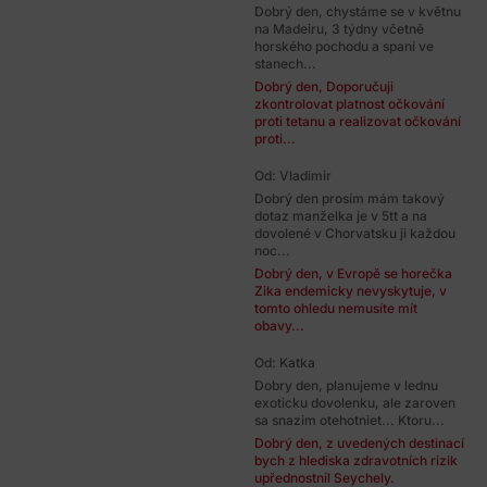
Dobrý den, chystáme se v květnu
na Madeiru, 3 týdny včetně
horského pochodu a spaní ve
stanech...
Dobrý den, Doporučuji
zkontrolovat platnost očkování
proti tetanu a realizovat očkování
proti...
Od: Vladimir
Dobrý den prosím mám takový
dotaz manželka je v 5tt a na
dovolené v Chorvatsku ji každou
noc...
Dobrý den, v Evropě se horečka
Zika endemicky nevyskytuje, v
tomto ohledu nemusíte mít
obavy...
Od: Katka
Dobry den, planujeme v lednu
exoticku dovolenku, ale zaroven
sa snazim otehotniet... Ktoru...
Dobrý den, z uvedených destinací
bych z hlediska zdravotních rizik
upřednostnil Seychely.