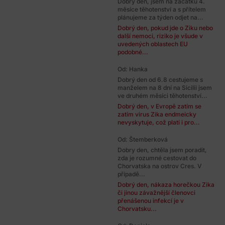
Dobrý den, jsem na začátku 4.
měsíce těhotenství a s přítelem
plánujeme za týden odjet na...
Dobrý den, pokud jde o Ziku nebo
další nemoci, riziko je všude v
uvedených oblastech EU
podobné...
Od: Hanka
Dobrý den od 6.8 cestujeme s
manželem na 8 dní na Sicilii jsem
ve druhém měsíci těhotenství...
Dobrý den, v Evropě zatím se
zatím virus Zika endmeicky
nevyskytuje, což platí i pro...
Od: Štemberková
Dobry den, chtěla jsem poradit,
zda je rozumné cestovat do
Chorvatska na ostrov Cres. V
případě...
Dobrý den, nákaza horečkou Zika
či jinou závažnější členovci
přenášenou infekcí je v
Chorvatsku...