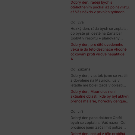
Dobrý den, raději bych s
otěhotněním počkal až po návratu,
ať Vás někdo v prvních týdnech...
Od: Eva
Hezký den, ráda bych se zeptala,
co byste při cestě na Zanzibar
(pobyt v resortu + plánovaný...
Dobrý den, pro dítě uvedeného
věku je do této destinace vhodné
očkování proti virové hepatitidě
A...
Od: Zuzana
Dobry den, v patek jsme se vratili
z dovolene na Mauriciu, uz v
letadle me boleli zada v oblasti...
Dobrý den, Mauricius není
aktuálně oblastí, kde by byl aktivní
přenos malárie, horečky dengue...
Od: Jiří
Dobrý den pane doktore Chtěl
bych se zeptat na Váš názor. Od
prosince jsem začal mít potíže...
Dobrý den, pokud v těle probíhá