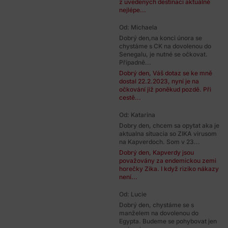
z uvedených destinací aktuálně
nejlépe...
Od: Michaela
Dobrý den,na konci února se
chystáme s CK na dovolenou do
Senegalu, je nutné se očkovat.
Případně...
Dobrý den, Váš dotaz se ke mně
dostal 22.2.2023, nyní je na
očkování již poněkud pozdě. Při
cestě...
Od: Katarina
Dobry den, chcem sa opytat aka je
aktualna situacia so ZIKA virusom
na Kapverdoch. Som v 23...
Dobrý den, Kapverdy jsou
považovány za endemickou zemi
horečky Zika. I když riziko nákazy
není...
Od: Lucie
Dobrý den, chystáme se s
manželem na dovolenou do
Egypta. Budeme se pohybovat jen