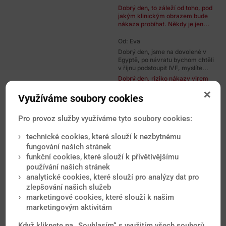
Dobrý den, to záleží od toho, pod
jakým klinickým obrazem bude
nákaza probíhat. Někdy je jen...
Od: Eva
Dobrý den, jsme na dovolené v
Egyptě, po návratu bychom chtěli
v říjnu podstoupit IVF, myslíte...
Dobrý den, riziko nákazy virem
Zika v Egyptě aktuálně nehrozí, v
této zemi jsou však i jiné...
Využíváme soubory cookies
Od: Iveta
Pro provoz služby využíváme tyto soubory cookies:
Dobrý den, za 14 dnů mám letět na
Tenerife, což je relativně blízko od
technické cookies, které slouží k nezbytnému
Kapverdských ostravů, kde...
fungování našich stránek
Dobrý den, riziko horečky ZIKA na
funkční cookies, které slouží k přívětivějšímu
Tenerife nehrozí, přesto však pro
jistotu používejte kvalitní...
používání našich stránek
analytické cookies, které slouží pro analýzy dat pro
Od: Vojtěch
zlepšování našich služeb
Dobrý den,byl jsem ve Francii před
marketingové cookies, které slouží k našim
6 léty,po malém úraze na na bérci
marketingovým aktivitám
levé nohyjsem dostal vysoké...
Dobrý den, k případu potřebuji
Když kliknete na „Souhlasím“ s využitím všech souborů