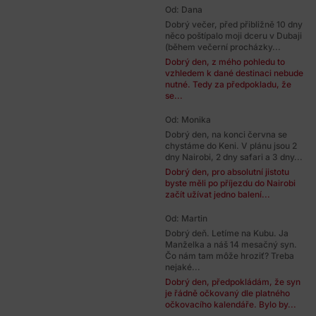
Od: Dana
Dobrý večer, před přibližně 10 dny
něco poštípalo moji dceru v Dubaji
(během večerní procházky...
Dobrý den, z mého pohledu to
vzhledem k dané destinaci nebude
nutné. Tedy za předpokladu, že
se...
Od: Monika
Dobrý den, na konci června se
chystáme do Keni. V plánu jsou 2
dny Nairobi, 2 dny safari a 3 dny...
Dobrý den, pro absolutní jistotu
byste měli po příjezdu do Nairobi
začít užívat jedno balení...
Od: Martin
Dobrý deň. Letíme na Kubu. Ja
Manželka a náš 14 mesačný syn.
Čo nám tam môže hroziť? Treba
nejaké...
Dobrý den, předpokládám, že syn
je řádně očkovaný dle platného
očkovacího kalendáře. Bylo by...