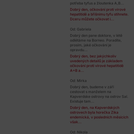
potřeba tyfus a žloutenka A,B...
Dobrý den, očkování proti virové
hepatitidě a břišnímu tyfu stihnete.
Dceru můžete očkovat i...
Od: Gabriela
Dobrý den pane doktore, v létě
odlétáme na Borneo. Poradíte,
prosím, jaké očkování je
opravdu...
Dobrý den, bez jakýchkoliv
uvedených detailů je základem
očkování proti virové hepatitidě
A+B a...
Od: Mirka
Dobrý den, budeme v září
cestovat s manželem na
Kapverdske ostrovy na ostrov Sal.
Existuje tam...
Dobrý den, na Kapverdských
ostrovech byla horečka Zika
endemická, v posledních měsících
však...
Od: Nikola