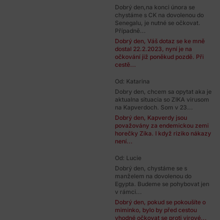
Dobrý den,na konci února se
chystáme s CK na dovolenou do
Senegalu, je nutné se očkovat.
Případně...
Dobrý den, Váš dotaz se ke mně
dostal 22.2.2023, nyní je na
očkování již poněkud pozdě. Při
cestě...
Od: Katarina
Dobry den, chcem sa opytat aka je
aktualna situacia so ZIKA virusom
na Kapverdoch. Som v 23...
Dobrý den, Kapverdy jsou
považovány za endemickou zemi
horečky Zika. I když riziko nákazy
není...
Od: Lucie
Dobrý den, chystáme se s
manželem na dovolenou do
Egypta. Budeme se pohybovat jen
v rámci...
Dobrý den, pokud se pokoušíte o
miminko, bylo by před cestou
vhodné očkovat se proti virové...