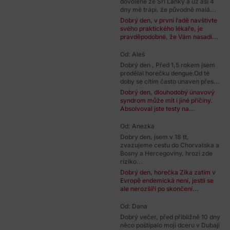
dovolené ze Srí Lanky a už asi 4
dny mě trápí, že původně malá...
Dobrý den, v první řadě navštivte
svého praktického lékaře, je
pravděpodobné, že Vám nasadí...
Od: Aleš
Dobrý den , Před 1,5 rokem jsem
prodělal horečku dengue.Od té
doby se cítím často unaven přes...
Dobrý den, dlouhodobý únavový
syndrom může mít i jiné příčiny.
Absolvoval jste testy na...
Od: Anezka
Dobry den, jsem v 18 tt,
zvazujeme cestu do Chorvatska a
Bosny a Hercegoviny, hrozí zde
riziko...
Dobrý den, horečka Zika zatím v
Evropě endemická není, jestli se
ale nerozšíří po skončení...
Od: Dana
Dobrý večer, před přibližně 10 dny
něco poštípalo moji dceru v Dubaji