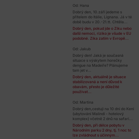
Od: Hana
Dobrý den, 10.září jedeme s
přítelem do Itálie, Lignana. Já v té
době budu v 20.-21.tt. Chtěla...
Dobrý den, pokud jde o Ziku nebo
další nemoci, riziko je všude v EU
podobné. Zika zatím v Evropě...
Od: Jakub
Dobrý den! Jaká je současná
situace s výskytem horečky
dengue na Madeiře? Plánujeme
tam jet v...
Dobrý den, aktuálně je situace
stabilizovaná a není důvod k
obavám, přesto je důležité
používat...
Od: Martina
Dobrý den,cestuji na 10 dní do Keni
(ubytování Malindi - hotelový
komplex) včetně 2 dnů na safari...
Dobrý den, při délce pobytu v
Národním parku 2 dny, tj. 1 noc to
lze zvládnout s účinným...