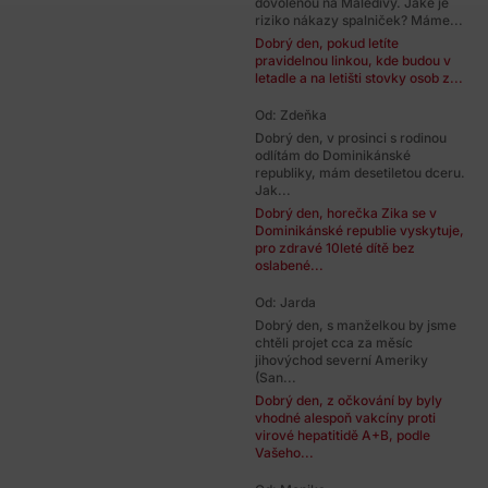
dovolenou na Maledivy. Jaké je
riziko nákazy spalniček? Máme...
Dobrý den, pokud letíte
pravidelnou linkou, kde budou v
letadle a na letišti stovky osob z...
Od: Zdeňka
Dobrý den, v prosinci s rodinou
odlítám do Dominikánské
republiky, mám desetiletou dceru.
Jak...
Dobrý den, horečka Zika se v
Dominikánské republie vyskytuje,
pro zdravé 10leté dítě bez
oslabené...
Od: Jarda
Dobrý den, s manželkou by jsme
chtěli projet cca za měsíc
jihovýchod severní Ameriky
(San...
Dobrý den, z očkování by byly
vhodné alespoň vakcíny proti
virové hepatitidě A+B, podle
Vašeho...