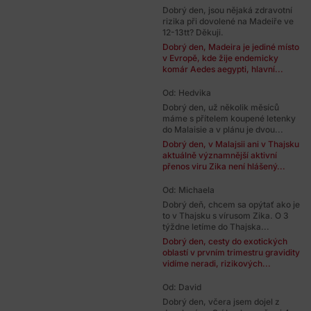
Dobrý den, jsou nějaká zdravotní
rizika při dovolené na Madeiře ve
12-13tt? Děkuji.
Dobrý den, Madeira je jediné místo
v Evropě, kde žije endemicky
komár Aedes aegypti, hlavní...
Od: Hedvika
Dobrý den, už několik měsíců
máme s přítelem koupené letenky
do Malaisie a v plánu je dvou...
Dobrý den, v Malajsii ani v Thajsku
aktuálně významnější aktivní
přenos viru Zika není hlášený...
Od: Michaela
Dobrý deň, chcem sa opýtať ako je
to v Thajsku s vírusom Zika. O 3
týždne letíme do Thajska...
Dobrý den, cesty do exotických
oblastí v prvním trimestru gravidity
vidíme neradi, rizikových...
Od: David
Dobrý den, včera jsem dojel z