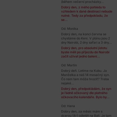
(během večerní procházky...
Dobrý den, z mého pohledu to
vzhledem k dané destinaci nebude
nutné. Tedy za předpokladu, že
se...
Od: Monika
Dobrý den, na konci června se
chystáme do Keni. V plánu jsou 2
dny Nairobi, 2 dny safari a 3 dny...
Dobrý den, pro absolutní jistotu
byste měli po příjezdu do Nairobi
začít užívat jedno balení...
Od: Martin
Dobrý deň. Letíme na Kubu. Ja
Manželka a náš 14 mesačný syn.
Čo nám tam môže hroziť? Treba
nejaké...
Dobrý den, předpokládám, že syn
je řádně očkovaný dle platného
očkovacího kalendáře. Bylo by...
Od: Hana
Dobry den, za měsíc mám s
dcerou (4r) odletět na Bali. Je tam