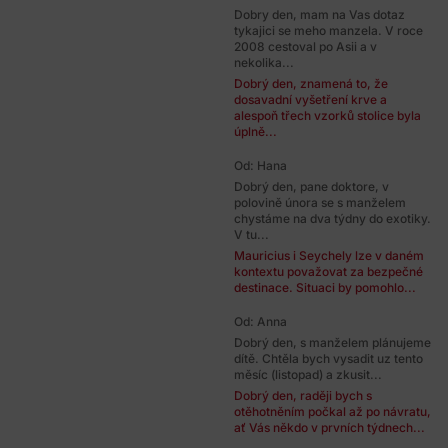
Dobry den, mam na Vas dotaz
tykajici se meho manzela. V roce
2008 cestoval po Asii a v
nekolika...
Dobrý den, znamená to, že
dosavadní vyšetření krve a
alespoň třech vzorků stolice byla
úplně...
Od: Hana
Dobrý den, pane doktore, v
polovině února se s manželem
chystáme na dva týdny do exotiky.
V tu...
Mauricius i Seychely lze v daném
kontextu považovat za bezpečné
destinace. Situaci by pomohlo...
Od: Anna
Dobrý den, s manželem plánujeme
dítě. Chtěla bych vysadit uz tento
měsíc (listopad) a zkusit...
Dobrý den, raději bych s
otěhotněním počkal až po návratu,
ať Vás někdo v prvních týdnech...