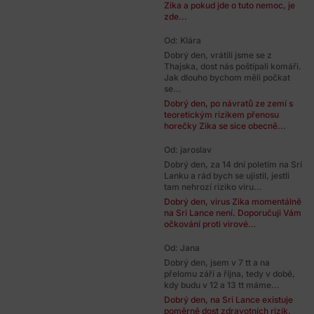
Zika a pokud jde o tuto nemoc, je
zde...
Od: Klára
Dobrý den, vrátili jsme se z
Thajska, dost nás poštípali komáři.
Jak dlouho bychom měli počkat
se...
Dobrý den, po návratů ze zemí s
teoretickým rizikem přenosu
horečky Zika se sice obecně...
Od: jaroslav
Dobrý den, za 14 dní poletím na Srí
Lanku a rád bych se ujistil, jestli
tam nehrozí riziko viru...
Dobrý den, virus Zika momentálně
na Sri Lance není. Doporučuji Vám
očkování proti virové...
Od: Jana
Dobrý den, jsem v 7 tt a na
přelomu září a října, tedy v době,
kdy budu v 12 a 13 tt máme...
Dobrý den, na Sri Lance existuje
poměrně dost zdravotních rizik,