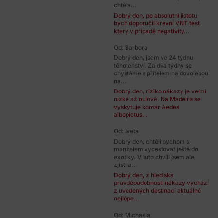
chtěla...
Dobrý den, po absolutní jistotu
bych doporučil krevní VNT test,
který v případě negativity...
Od: Barbora
Dobrý den, jsem ve 24 týdnu
těhotenství. Za dva týdny se
chystáme s přítelem na dovolenou
na...
Dobrý den, riziko nákazy je velmi
nízké až nulové. Na Madeiře se
vyskytuje komár Aedes
albopictus...
Od: Iveta
Dobrý den, chtěli bychom s
manželem vycestovat ještě do
exotiky. V tuto chvíli jsem ale
zjistila...
Dobrý den, z hlediska
pravděpodobnosti nákazy vychází
z uvedených destinací aktuálně
nejlépe...
Od: Michaela