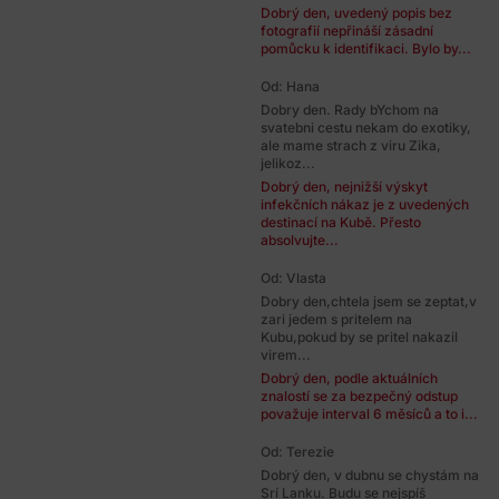
Dobrý den, uvedený popis bez
fotografií nepřináší zásadní
pomůcku k identifikaci. Bylo by...
Od: Hana
Dobry den. Rady bYchom na
svatebni cestu nekam do exotiky,
ale mame strach z viru Zika,
jelikoz...
Dobrý den, nejnižší výskyt
infekčních nákaz je z uvedených
destinací na Kubě. Přesto
absolvujte...
Od: Vlasta
Dobry den,chtela jsem se zeptat,v
zari jedem s pritelem na
Kubu,pokud by se pritel nakazil
virem...
Dobrý den, podle aktuálních
znalostí se za bezpečný odstup
považuje interval 6 měsíců a to i...
Od: Terezie
Dobrý den, v dubnu se chystám na
Srí Lanku. Budu se nejspíš