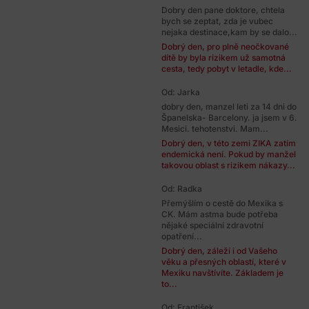
Dobry den pane doktore, chtela
bych se zeptat, zda je vubec
nejaka destinace,kam by se dalo...
Dobrý den, pro plně neočkované
dítě by byla rizikem už samotná
cesta, tedy pobyt v letadle, kde...
Od: Jarka
dobry den, manzel leti za 14 dni do
Španelska- Barcelony. ja jsem v 6.
Mesici. tehotenstvi. Mam...
Dobrý den, v této zemi ZIKA zatím
endemická není. Pokud by manžel
takovou oblast s rizikem nákazy...
Od: Radka
Přemýšlím o cestě do Mexika s
CK. Mám astma bude potřeba
nějaké speciální zdravotní
opatření...
Dobrý den, záleží i od Vašeho
věku a přesných oblastí, které v
Mexiku navštívíte. Základem je
to...
Od: František