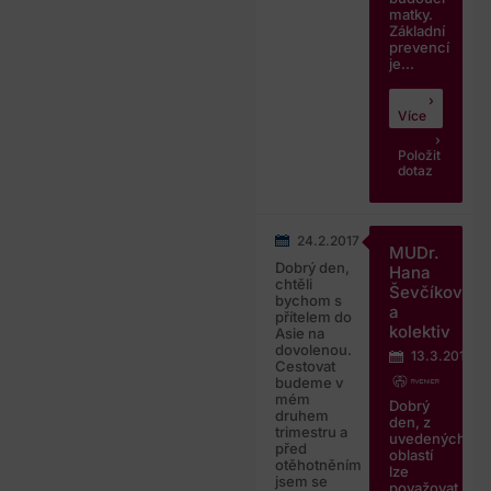
matky.
Základní
prevencí
je...
Více
Položit
dotaz
24.2.2017
MUDr.
Dobrý den,
Hana
chtěli
Ševčíková
bychom s
a
přítelem do
kolektiv
Asie na
dovolenou.
13.3.2017
Cestovat
budeme v
mém
Dobrý
druhem
den, z
trimestru a
uvedených
před
oblastí
otěhotněním
lze
jsem se
považovat