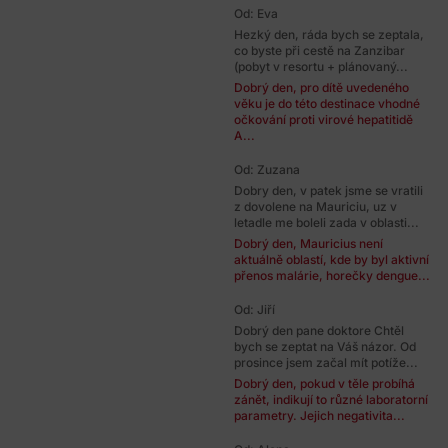
Od: Eva
Hezký den, ráda bych se zeptala,
co byste při cestě na Zanzibar
(pobyt v resortu + plánovaný...
Dobrý den, pro dítě uvedeného
věku je do této destinace vhodné
očkování proti virové hepatitidě
A...
Od: Zuzana
Dobry den, v patek jsme se vratili
z dovolene na Mauriciu, uz v
letadle me boleli zada v oblasti...
Dobrý den, Mauricius není
aktuálně oblastí, kde by byl aktivní
přenos malárie, horečky dengue...
Od: Jiří
Dobrý den pane doktore Chtěl
bych se zeptat na Váš názor. Od
prosince jsem začal mít potíže...
Dobrý den, pokud v těle probíhá
zánět, indikují to různé laboratorní
parametry. Jejich negativita...