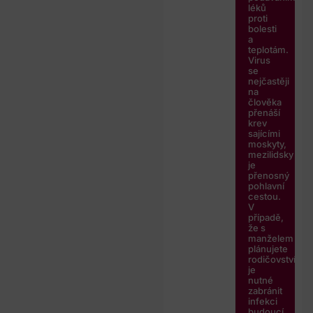
léků
proti
bolesti
a
teplotám.
Virus
se
nejčastěji
na
člověka
přenáší
krev
sajícími
moskyty,
mezilidsky
je
přenosný
pohlavní
cestou.
V
případě,
že s
manželem
plánujete
rodičovství,
je
nutné
zabránit
infekci
budoucí