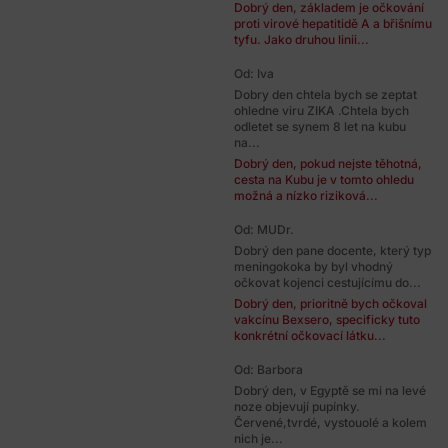
Dobrý den, základem je očkování
proti virové hepatitidě A a břišnímu
tyfu. Jako druhou linii...
Od: Iva
Dobry den chtela bych se zeptat
ohledne viru ZIKA .Chtela bych
odletet se synem 8 let na kubu
na...
Dobrý den, pokud nejste těhotná,
cesta na Kubu je v tomto ohledu
možná a nízko riziková...
Od: MUDr.
Dobrý den pane docente, který typ
meningokoka by byl vhodný
očkovat kojenci cestujícímu do...
Dobrý den, prioritně bych očkoval
vakcínu Bexsero, specificky tuto
konkrétní očkovací látku...
Od: Barbora
Dobrý den, v Egyptě se mi na levé
noze objevují pupínky.
Červené,tvrdé, vystouolé a kolem
nich je...