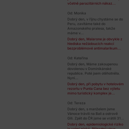
včetně parazitárních nákaz...
Od: Monika
Dobrý den, v říjnu chystáme se do
Peru, zavítáme také do
Amazonského pralesa, takže
máme v...
Dobrý den, Malarone je obvykle z
hlediska nežádoucích reakcí
bezproblémové antimalarikum...
Od: Kateřina
Dobrý den, Máme zakoupenou
dovolenou v Dominikánské
republice. Poté jsem otěhotněla.
Nyní...
Dobrý den, při pobytu v hotelovém
rezortu v Punta Cana bez výletu
mimo turistický komplex je...
Od: Tereza
Dobrý den, s manželem jsme
Vánoce trávili na Bali a ostrově
Gili. Zpět do ČR jsme se vrátili 31...
Dobrý den, epidemiologické riziko
je velmi nízké. Případný virus