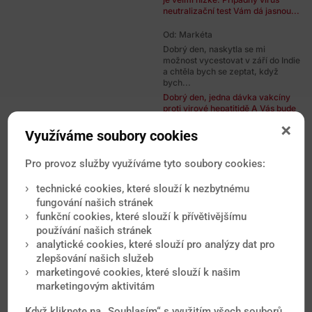
neutralizační test Vám dá jasnou...
Od: Markéta
Dobrý den, naskytla se mi
možnost vycestovat v září do Indie
a chtěla bych se zeptat, když
bych...
Dobrý den, jedna dávka vakcíny
proti virové hepatitidě A Vás bude
chránit minimálně 1 rok. K tomu...
Využíváme soubory cookies
Od: Marianna
Dobrý den, chtěla bych se zeptat,
Pro provoz služby využíváme tyto soubory cookies:
jsem v 6. týdnu těhotenství a
máme koupené letenky do
technické cookies, které slouží k nezbytnému
severního...
fungování našich stránek
Dobrý den, nákaza horečkou Zika
funkční cookies, které slouží k přívětivějšímu
momentálně v severním Vietnamu
prakticky nehrozí. Pokud
používání našich stránek
náhodou...
analytické cookies, které slouží pro analýzy dat pro
zlepšování našich služeb
Od: Jana
marketingové cookies, které slouží k našim
Dobrý den, chystáme se v květnu
marketingovým aktivitám
na Madeiru, 3 týdny včetně
horského pochodu a spaní ve
Když kliknete na „Souhlasím“ s využitím všech souborů
stanech...