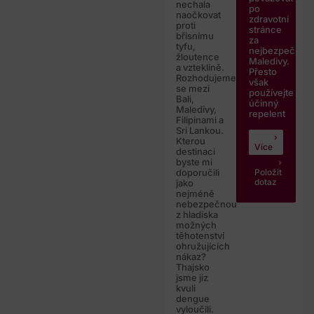
nechala
po
naočkovat
zdravotní
proti
stránce
břisnímu
za
tyfu,
nejbezpečnějš
žloutence
Maledivy.
a vzteklině.
Přesto
Rozhodujeme
však
se mezi
používejte
Bali,
účinný
Maledivy,
repelent
Filipinami a
Sri Lankou.
Kterou
Více
destinaci
byste mi
Položit
doporučili
dotaz
jako
nejméně
nebezpečnou
z hladiska
možných
těhotenství
ohružujících
nákaz?
Thajsko
jsme jiz
kvuli
dengue
vyloučili.