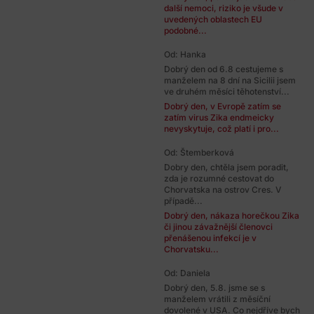
další nemoci, riziko je všude v
uvedených oblastech EU
podobné...
Od: Hanka
Dobrý den od 6.8 cestujeme s
manželem na 8 dní na Sicilii jsem
ve druhém měsíci těhotenství...
Dobrý den, v Evropě zatím se
zatím virus Zika endmeicky
nevyskytuje, což platí i pro...
Od: Štemberková
Dobry den, chtěla jsem poradit,
zda je rozumné cestovat do
Chorvatska na ostrov Cres. V
případě...
Dobrý den, nákaza horečkou Zika
či jinou závažnější členovci
přenášenou infekcí je v
Chorvatsku...
Od: Daniela
Dobrý den, 5.8. jsme se s
manželem vrátili z měsíční
dovolené v USA. Co nejdříve bych