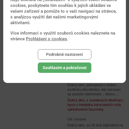
cookies, poskytnete tím souhlas k jejich ukládání ve
Dobrý den, Doporučuji
zkontrolovat platnost očkování
vašem zařízení a pomůže to s vaší navigací na stránce,
proti tetanu a realizovat očkování
s analýzou využití dat našimi marketingovými
proti...
aktivitami.
Od: Vladimir
Více informací o využití souborů cookies naleznete na
Dobrý den prosím mám takový
stránce
Prohlášení o cookies
.
dotaz manželka je v 5tt a na
dovolené v Chorvatsku ji každou
noc...
Podrobné nastavení
Dobrý den, v Evropě se horečka
Zika endemicky nevyskytuje, v
tomto ohledu nemusíte mít
Souhlasím a pokračovat
obavy...
Od: Katka
Dobry den, planujeme v lednu
exoticku dovolenku, ale zaroven
sa snazim otehotniet... Ktoru...
Dobrý den, z uvedených destinací
bych z hlediska zdravotních rizik
upřednostnil Seychely.
Od: zuzana
Dobrý den, za 12 dnů odjíždíme na