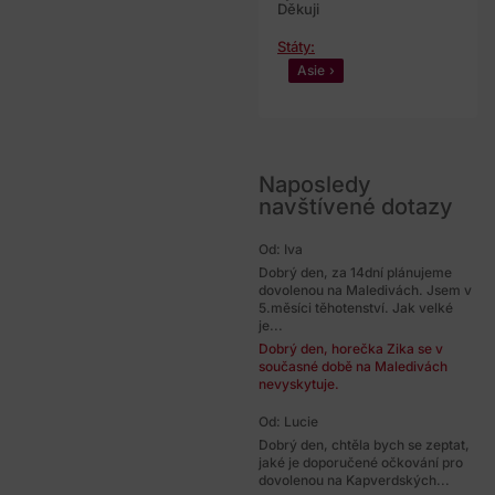
Děkuji
Státy:
Asie
Naposledy
navštívené dotazy
Od: Iva
Dobrý den, za 14dní plánujeme
dovolenou na Maledivách. Jsem v
5.měsíci těhotenství. Jak velké
je...
Dobrý den, horečka Zika se v
současné době na Maledivách
nevyskytuje.
Od: Lucie
Dobrý den, chtěla bych se zeptat,
jaké je doporučené očkování pro
dovolenou na Kapverdských...