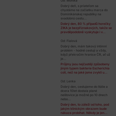
Od: Monika
Dobrý deň, s priateľom sa
chystáme na začiatku marca do
Dominikánskej republiky na
svadobnú cestu...
Dobrý den, 80 % případů horečky
ZIKA je bezpříznakových, takže se
pravděpodobně vyskytuje i v...
Od: Fialová
Dobrý den, mám takový intimní
problém - hodně cestuji a vždy,
když překročím hranice ČR, ať už
je...
Průjmy jsou nejčastěji způsobeny
jiným typem bakterie Escherichia
coli, než na jaké jsme zvyklí u...
Od: Lenka
Dobrý den, cestujeme do Itálie a
dcera 10let dostala plané
neštovice je možné po 10 dnech
nebo...
Dobrý den, to záleží od toho, pod
jakým klinickým obrazem bude
nákaza probíhat. Někdy je jen...