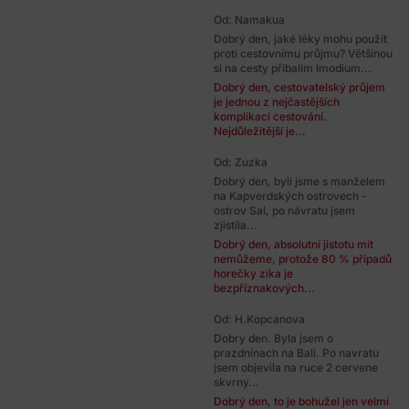
Od: Namakua
Dobrý den, jaké léky mohu použít
proti cestovnímu průjmu? Většinou
si na cesty přibalím Imodium...
Dobrý den, cestovatelský průjem
je jednou z nejčastějších
komplikací cestování.
Nejdůležitější je...
Od: Zuzka
Dobrý den, byli jsme s manželem
na Kapverdských ostrovech -
ostrov Sal, po návratu jsem
zjistila...
Dobrý den, absolutní jistotu mít
nemůžeme, protože 80 % případů
horečky zika je
bezpříznakových...
Od: H.Kopcanova
Dobry den. Byla jsem o
prazdninach na Bali. Po navratu
jsem objevila na ruce 2 cervene
skvrny...
Dobrý den, to je bohužel jen velmi