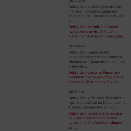
Od: Alena
Dobrý den, v druhé polovině září
máme s manželem zaplacený
zájezd na Bali - ne do rezortu, ale
k...
Dobrý den, na Bali je aktuálně
riziko přenosu viru Zika velmi
nízké, nicméně se tam vyskytuje...
Od: Eliška
Dobry den, mame dlouho
naplanovanou cestu na Sumatru.
Neplanovane jsem otehotnela, tak
premyslim...
Dobrý den, cestu na Sumatru v
prvním trimestru gravidity, což je
období do 12 t.t. nepovažuji za...
Od: Petra
Dobrý den, v Prosinci 2016 máme
s přítelem odlétat na Kubu. Jsem v
1. Měsíci těhotenství. A chci...
Dobrý den, horečka Zika se sice
na Kubě v předchozím období
vyskytla, jaká však bude situace
za...