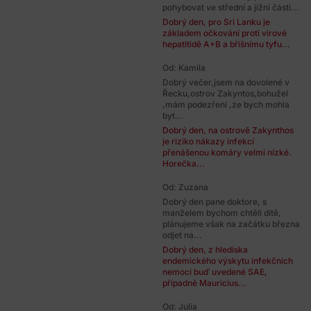
pohybovat ve střední a jižní části...
Dobrý den, pro Sri Lanku je
základem očkování proti virové
hepatitidě A+B a břišnímu tyfu...
Od: Kamila
Dobrý večer,jsem na dovolené v
Řecku,ostrov Zakyntos,bohužel
,mám podezření ,ze bych mohla
byt...
Dobrý den, na ostrově Zakynthos
je riziko nákazy infekcí
přenášenou komáry velmi nízké.
Horečka...
Od: Zuzana
Dobrý den pane doktore, s
manželem bychom chtěli dítě,
plánujeme však na začátku března
odjet na...
Dobrý den, z hlediska
endemického výskytu infekčních
nemocí buď uvedené SAE,
případně Mauricius...
Od: Julia