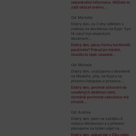
nekonkrétní informace. Můžete to
zajít ukázat svému...
Od: Markéta
Dobrý den, za 3 dny odlétám s
rodinou na dovolenou na Kypr. Syn
(4 roky) trpí atopickým
ekzémem...
Dobrý den, jakou formu kortikoidů
používáte? Pokud jen lokální,
imunitu to nijak zásadně...
Od: Michala
Dobrý den, uvažujeme o dovolené
na Madeiře, příp. na Kypru na
přelomu listopadu a prosince...
Dobrý den, povinné očkování do
uvedených destinací není,
nicméně povinnost vakcinace má
chránit...
Od: Andrea
Dobrý den, jsem na začátku 4.
měsíce těhotenství a s přítelem
plánujeme za týden odjet na...
Dobrý den, pokud jde o Ziku nebo