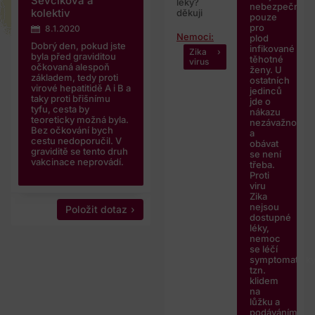
Ševčíková a
léky?
nebezpečná
kolektiv
děkuji
pouze
pro
8.1.2020
Nemoci:
plod
Dobrý den, pokud jste
infikované
Zika
byla před graviditou
těhotné
virus
očkovaná alespoň
ženy. U
základem, tedy proti
ostatních
virové hepatitidě A i B a
jedinců
taky proti břišnímu
jde o
tyfu, cesta by
nákazu
teoreticky možná byla.
nezávažnou
Bez očkování bych
a
cestu nedoporučil. V
obávat
graviditě se tento druh
se není
vakcinace neprovádí.
třeba.
Proti
viru
Zika
nejsou
Položit dotaz
dostupné
léky,
nemoc
se léčí
symptomaticky
tzn.
klidem
na
lůžku a
podáváním