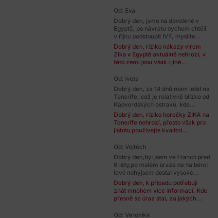
Od: Eva
Dobrý den, jsme na dovolené v
Egyptě, po návratu bychom chtěli
v říjnu podstoupit IVF, myslíte...
Dobrý den, riziko nákazy virem
Zika v Egyptě aktuálně nehrozí, v
této zemi jsou však i jiné...
Od: Iveta
Dobrý den, za 14 dnů mám letět na
Tenerife, což je relativně blízko od
Kapverdských ostravů, kde...
Dobrý den, riziko horečky ZIKA na
Tenerife nehrozí, přesto však pro
jistotu používejte kvalitní...
Od: Vojtěch
Dobrý den,byl jsem ve Francii před
6 léty,po malém úraze na na bérci
levé nohyjsem dostal vysoké...
Dobrý den, k případu potřebuji
znát mnohem více informací. Kde
přesně se úraz stal, za jakých...
Od: Veronika