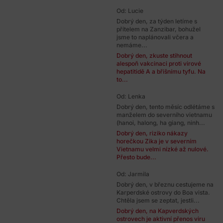
Od: Lucie
Dobrý den, za týden letíme s
přítelem na Zanzibar, bohužel
jsme to naplánovali včera a
nemáme...
Dobrý den, zkuste stihnout
alespoň vakcinaci proti virové
hepatitidě A a břišnímu tyfu. Na
to...
Od: Lenka
Dobrý den, tento měsíc odlétáme s
manželem do severního vietnamu
(hanoi, halong, ha giang, ninh...
Dobrý den, riziko nákazy
horečkou Zika je v severním
Vietnamu velmi nízké až nulové.
Přesto bude...
Od: Jarmila
Dobrý den, v březnu cestujeme na
Karperdské ostrovy do Boa vista.
Chtěla jsem se zeptat, jestli...
Dobrý den, na Kapverdských
ostrovech je aktivní přenos viru