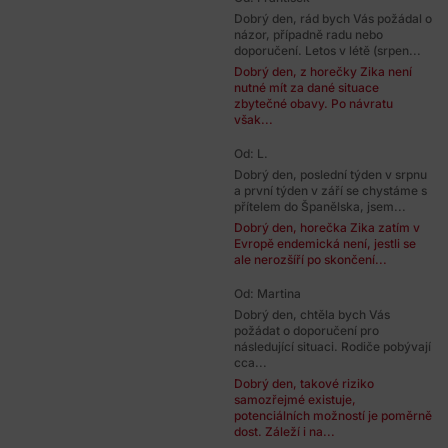
Dobrý den, rád bych Vás požádal o
názor, případně radu nebo
doporučení. Letos v létě (srpen...
Dobrý den, z horečky Zika není
nutné mít za dané situace
zbytečné obavy. Po návratu
však...
Od: L.
Dobrý den, poslední týden v srpnu
a první týden v září se chystáme s
přítelem do Španělska, jsem...
Dobrý den, horečka Zika zatím v
Evropě endemická není, jestli se
ale nerozšíří po skončení...
Od: Martina
Dobrý den, chtěla bych Vás
požádat o doporučení pro
následující situaci. Rodiče pobývají
cca...
Dobrý den, takové riziko
samozřejmé existuje,
potenciálních možností je poměrně
dost. Záleží i na...