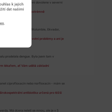
e vratila z nekolikadenni dovolene v severni
uhlas k jejich
žití dat našimi
obavy, Vaše nákaza je extrémně
ies
.
stravil v jizni americe (Kolumbie, Ekvador,
 očkovaný, nemá zdravotní problémy a ani je
alu prodelala dengue. Byla jsem tam v
ým lékařem, ať Vám udělá základní
 lanet ciprofloxacin nebo norfloxacin - mám se
 širokospektrální antibiotika určená pro těžší
erdy. Má dcera neletí se mnou, ale je v 5