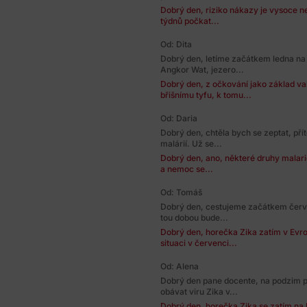
Dobrý den, riziko nákazy je vysoce 
týdnů počkat...
Od: Dita
Dobrý den, letíme začátkem ledna na
Angkor Wat, jezero...
Dobrý den, z očkování jako základ vak
břišnímu tyfu, k tomu...
Od: Daria
Dobrý den, chtěla bych se zeptat, přít
malárií. Už se...
Dobrý den, ano, některé druhy malaric
a nemoc se...
Od: Tomáš
Dobrý den, cestujeme začátkem červe
tou dobou bude...
Dobrý den, horečka Zika zatím v Evr
situaci v červenci...
Od: Alena
Dobrý den pane docente, na podzim 
obávat viru Zika v...
Dobrý den, horečka Zika se zatím na