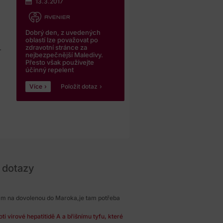
13.3.2017
Dobrý den, z uvedených
oblastí lze považovat po
zdravotní stránce za
.
nejbezpečnější Maledivy.
Přesto však používejte
účinný repelent
Více
Položit dotaz
 dotazy
m na dovolenou do Maroka,je tam potřeba
i virové hepatitidě A a břišnímu tyfu, které