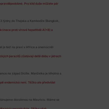
nepravděpodobné. Pro klid duše můžete pár
 3 týdny do Thajska a Kambodže (Bangkok,
cinace proti virové hepatitidě A(+B) a
el je teď na praxi v Africe a onemocněl
kých parazitů zůstávají delší dobu v játrech
nce na západ Sicílie. Manželka je těhotná a
opě endemická není. Těžko ale předvídat
plánujeme dovolenou na Mauriciu. Máme se
 Mauríciu nevyskytuje. Těžko však