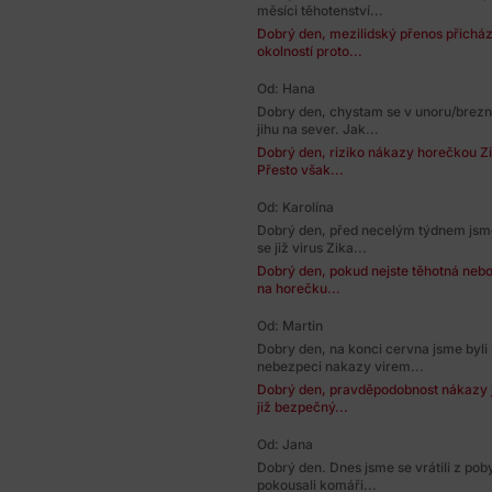
měsíci těhotenství...
Dobrý den, mezilidský přenos přicház
okolností proto...
Od: Hana
Dobry den, chystam se v unoru/breznu
jihu na sever. Jak...
Dobrý den, riziko nákazy horečkou Zi
Přesto však...
Od: Karolína
Dobrý den, před necelým týdnem jsme 
se již virus Zika...
Dobrý den, pokud nejste těhotná nebo 
na horečku...
Od: Martin
Dobry den, na konci cervna jsme byli 
nebezpeci nakazy virem...
Dobrý den, pravděpodobnost nákazy j
již bezpečný...
Od: Jana
Dobrý den. Dnes jsme se vrátili z po
pokousali komáři...