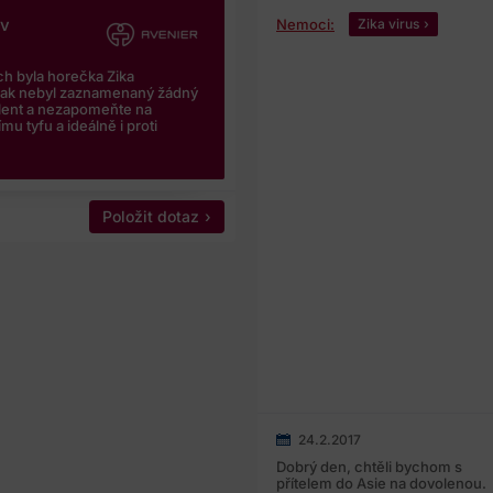
iv
Nemoci:
Zika virus
h byla horečka Zika
šak nebyl zaznamenaný žádný
elent a nezapomeňte na
mu tyfu a ideálně i proti
Položit dotaz
24.2.2017
Dobrý den, chtěli bychom s
přítelem do Asie na dovolenou.