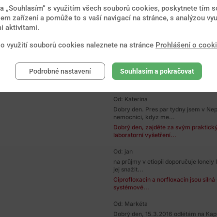
Dobry den,v pulce cervna 2017 jsem s
na „Souhlasím“ s využitím všech souborů cookies, poskytnete tím so
Americe...
em zařízení a pomůže to s vaší navigací na stránce, s analýzou vyu
Dobrý den, myslím, že nemusíte mít 
 aktivitami.
nepravděpodobná. IgG toxo...
 o využití souborů cookies naleznete na stránce
Prohlášení o cook
Od: Ludmila
Dobry den, bratr poslednich 5 mesicu 
Peru). Za dva...
Podrobné nastavení
Souhlasím a pokračovat
Dobrý den, pokud byl bratr kompletně
neměl v průběhu...
Od: Katerina
Dobry den. Pres par tydny jsem v Nep
nemocnici, kdyz me...
Dobrý den, zajděte za svým praktick
laboratorní vyšetření...
Od: jan
na průjmy v etiopii doporučuje lonely
jej snažit...
Ciprofloxacin a norfloxacin jsou silná
systémové...
Od: Markéta
Dobrý den, 15.3.2016 odlétám na Kapv