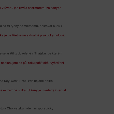
í v úvahu jen krví a spermatem, za daných
 na tri tydny do Vietnamu, cestovat budu z
ka je ve Vietnamu aktuálně prakticky nulové.
se vrátili z dovolené v Thajsku, ve kterém
neplánujete do půl roku počít dítě, vyšetření
na Key West. Hrozi zde nejake riziko
e extrémně nízká. U ženy je uvedený interval
bytu v Chorvatsku, kde nás sporadicky