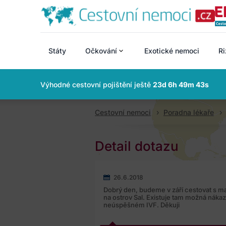
Státy
Očkování
Exotické nemoci
Ri
Výhodné cestovní pojištění ještě
23d 6h 49m 42s
Cestovní nemoci
Poradna lékaře
Detail dotazu
26.6.2018
Dobrý den, budeme v září cestovat s 
na ostrov Sal. Existuje tam možná náka
neúspěšném IVF. Děkuji