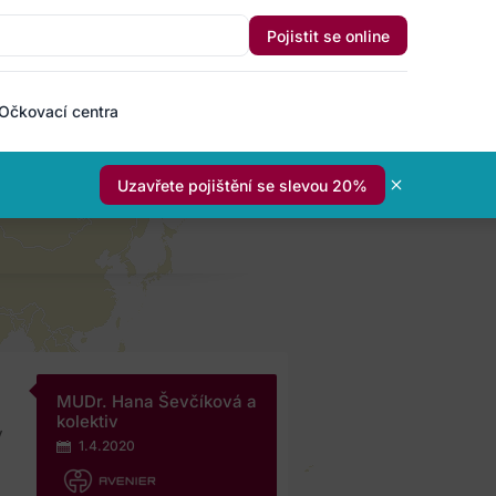
Pojistit se online
Očkovací centra
Uzavřete pojištění se slevou 20%
MUDr. Hana Ševčíková a
kolektiv
y
1.4.2020