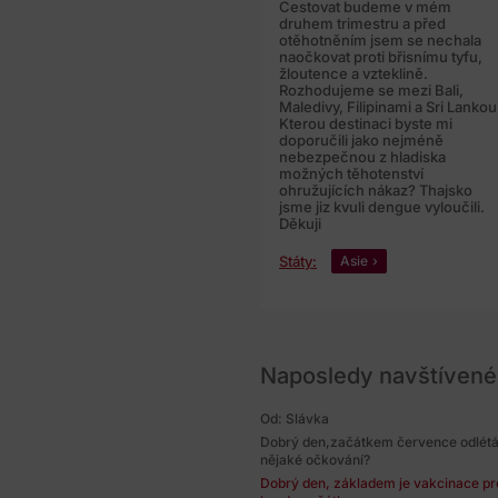
Cestovat budeme v mém
druhem trimestru a před
otěhotněním jsem se nechala
naočkovat proti břisnímu tyfu,
žloutence a vzteklině.
Rozhodujeme se mezi Bali,
Maledivy, Filipinami a Sri Lankou
Kterou destinaci byste mi
doporučili jako nejméně
nebezpečnou z hladiska
možných těhotenství
ohružujících nákaz? Thajsko
jsme jiz kvuli dengue vyloučili.
Děkuji
Státy:
Asie
Naposledy navštívené
Od: Slávka
Dobrý den,začátkem července odlétá
nějaké očkování?
Dobrý den, základem je vakcinace prot