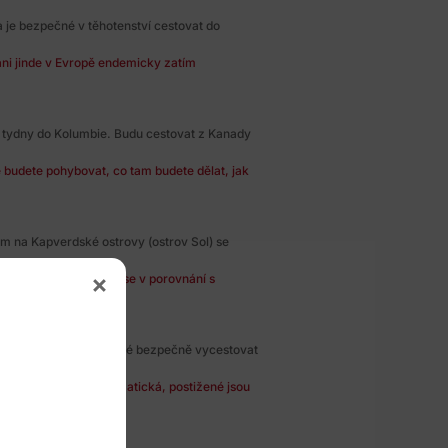
a je bezpečné v těhotenství cestovat do
ni jinde v Evropě endemicky zatím
 tydny do Kolumbie. Budu cestovat z Kanady
e budete pohybovat, co tam budete dělat, jak
ám na Kapverdské ostrovy (ostrov Sol) se
y ZIKA na Kapverdách se v porovnání s
jakých měsících je možné bezpečně vycestovat
uace není až tak dramatická, postižené jsou