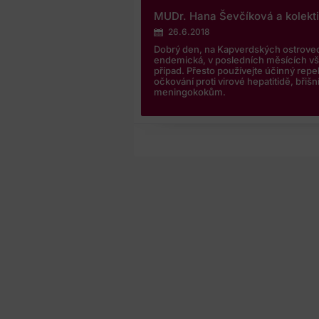
MUDr. Hana Ševčíková a kolekt
26.6.2018
Dobrý den, na Kapverdských ostrovec
endemická, v posledních měsících v
případ. Přesto používejte účinný rep
očkování proti virové hepatitidě, břišní
meningokokům.