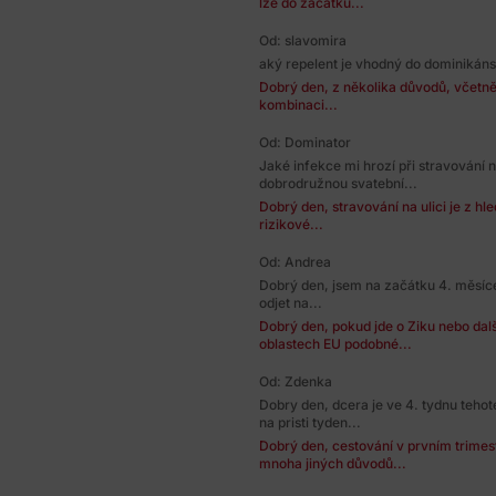
lze do začátku...
Od: slavomira
aký repelent je vhodný do dominikáns
Dobrý den, z několika důvodů, včetně 
kombinaci...
Od: Dominator
Jaké infekce mi hrozí při stravování 
dobrodružnou svatební...
Dobrý den, stravování na ulici je z h
rizikové...
Od: Andrea
Dobrý den, jsem na začátku 4. měsíce
odjet na...
Dobrý den, pokud jde o Ziku nebo dal
oblastech EU podobné...
Od: Zdenka
Dobry den, dcera je ve 4. tydnu teh
na pristi tyden...
Dobrý den, cestování v prvním trimest
mnoha jiných důvodů...