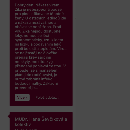
Dobrý den. Nákaza virem
Zika je nebezpečná pouze
pro plod infikované těhotné
ženy. U ostatních jedinců jde
o nákazu nezávažnou a
obávat se není třeba. Proti
viru Zika nejsou dostupné
léky, nemoc se léčí
symptomaticky, tzn. klidem
na lůžku a podáváním léků
proti bolesti a teplotám. Virus
se nejčastěji na člověka
přenáší krev sajícími
moskyty, mezilidsky je
přenosný pohlavní cestou. V
případě, že s manželem
plánujete rodičovství, je
nutné zabránit infekci
budoucí matky. Základní
prevencí je...
Více
Položit dotaz
MUDr. Hana Ševčíková a
kolektiv