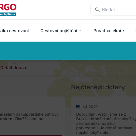
zika cestování
Cestovní pojištění
Poradna lékaře
Detail dotazu
Nejčtenější dotazy
1.4.2020
manželem na Kapverdske ostrovy
Dobrý den, vrátili jsme se z
za virem Zika?? Jsme po
Brazilie.Manžel má příznaky Zik
a kamarádka má ziku
potvrzenou. Je dobré podávat
nějaké léky? děkuji