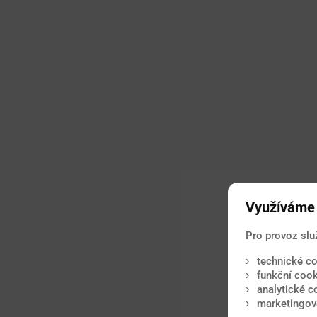
Využíváme 
Pro provoz slu
technické co
funkční cook
analytické c
marketingové