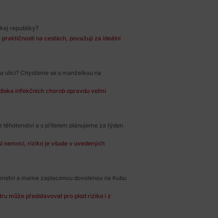
kej republiky?
praktičnosti na cestách, považuji za ideální
na ulici? Chystáme se s manželkou na
lediska infekčních chorob opravdu velmi
 těhotenství a s přítelem plánujeme za týden
ší nemoci, riziko je všude v uvedených
otenstvi a mame zaplacenou dovolenou na Kubu
ru může představovat pro plod riziko i z