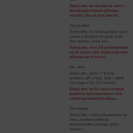
Dobrý den, po návratů ze zemí s
teoretickým rizikem přenosu
horečky Zika se sice obecně...
Od: jaroslav
Dobrý den, za 14 dní poletím na Srí
Lanku a rád bych se ujistil, jestli
tam nehrozí riziko viru...
Dobrý den, virus Zika momentálně
na Sri Lance není. Doporučuji Vám
očkování proti virové...
Od: Jana
Dobrý den, jsem v 7 tt a na
přelomu září a října, tedy v době,
kdy budu v 12 a 13 tt máme...
Dobrý den, na Sri Lance existuje
poměrně dost zdravotních rizik,
včetně parazitárních nákaz...
Od: Monika
Dobrý den, v říjnu chystáme se do
Peru, zavítáme také do
Amazonského pralesa, takže
máme v...