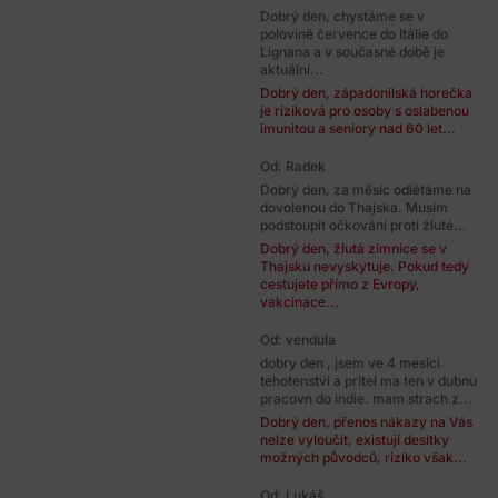
Dobrý den, chystáme se v
polovině července do Itálie do
Lignana a v současné době je
aktuální...
Dobrý den, západonilská horečka
je riziková pro osoby s oslabenou
imunitou a seniory nad 60 let...
Od: Radek
Dobrý den, za měsíc odlétáme na
dovolenou do Thajska. Musím
podstoupit očkování proti žluté...
Dobrý den, žlutá zimnice se v
Thajsku nevyskytuje. Pokud tedy
cestujete přímo z Evropy,
vakcinace...
Od: vendula
dobry den , jsem ve 4 mesici
tehotenstvi a pritel ma ten v dubnu
pracovn do indie. mam strach z...
Dobrý den, přenos nákazy na Vás
nelze vyloučit, existují desítky
možných původců, riziko však...
Od: Lukáš