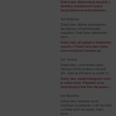
Dobrý den, Malarone je obvykle z
hlediska nežádoucích reakcí
bezproblémové antimalarikum...
Od: Kateřina
Dobrý den, Máme zakoupenou
dovolenou v Dominikánské
republice. Poté jsem otěhotněla.
Nyní...
Dobrý den, při pobytu v hotelovém
rezortu v Punta Cana bez výletu
mimo turistický komplex je...
Od: Tereza
Dobrý den, s manželem jsme
Vánoce trávili na Bali a ostrově
Gili. Zpět do ČR jsme se vrátili 31...
Dobrý den, epidemiologické riziko
je velmi nízké. Případný virus
neutralizační test Vám dá jasnou...
Od: Markéta
Dobrý den, naskytla se mi
možnost vycestovat v září do Indie
a chtěla bych se zeptat, když
bych...