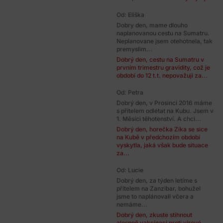
Od: Eliška
Dobry den, mame dlouho
naplanovanou cestu na Sumatru.
Neplanovane jsem otehotnela, tak
premyslim...
Dobrý den, cestu na Sumatru v
prvním trimestru gravidity, což je
období do 12 t.t. nepovažuji za...
Od: Petra
Dobrý den, v Prosinci 2016 máme
s přítelem odlétat na Kubu. Jsem v
1. Měsíci těhotenství. A chci...
Dobrý den, horečka Zika se sice
na Kubě v předchozím období
vyskytla, jaká však bude situace
za...
Od: Lucie
Dobrý den, za týden letíme s
přítelem na Zanzibar, bohužel
jsme to naplánovali včera a
nemáme...
Dobrý den, zkuste stihnout
alespoň vakcinaci proti virové