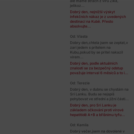
ale mame strach z viru Zika,
jelikoz...
Dobrý den, nejnižší výskyt
infekčních nákaz je z uvedených
destinací na Kubě. Přesto
absolvujte...
Od: Vlasta
Dobry den,chtela jsem se zeptat,v
zari jedem s pritelem na
Kubu,pokud by se pritel nakazil
virem...
Dobrý den, podle aktuálních
znalostí se za bezpečný odstup
považuje interval 6 měsíců a to i...
Od: Terezie
Dobrý den, v dubnu se chystám na
Srí Lanku. Budu se nejspíš
pohybovat ve střední a jižní části...
Dobrý den, pro Sri Lanku je
základem očkování proti virové
hepatitidě A+B a břišnímu tyfu...
Od: Kamila
Dobrý večer,jsem na dovolené v