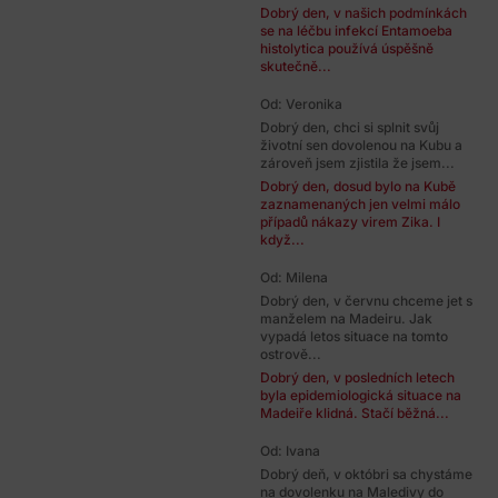
Dobrý den, v našich podmínkách
se na léčbu infekcí Entamoeba
histolytica používá úspěšně
skutečně...
Od: Veronika
Dobrý den, chci si splnit svůj
životní sen dovolenou na Kubu a
zároveň jsem zjistila že jsem...
Dobrý den, dosud bylo na Kubě
zaznamenaných jen velmi málo
případů nákazy virem Zika. I
když...
Od: Milena
Dobrý den, v červnu chceme jet s
manželem na Madeiru. Jak
vypadá letos situace na tomto
ostrově...
Dobrý den, v posledních letech
byla epidemiologická situace na
Madeiře klidná. Stačí běžná...
Od: Ivana
Dobrý deň, v októbri sa chystáme
na dovolenku na Maledivy do