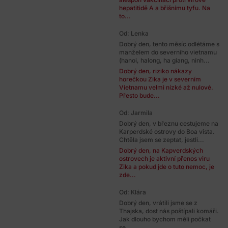
hepatitidě A a břišnímu tyfu. Na
to...
Od: Lenka
Dobrý den, tento měsíc odlétáme s
manželem do severního vietnamu
(hanoi, halong, ha giang, ninh...
Dobrý den, riziko nákazy
horečkou Zika je v severním
Vietnamu velmi nízké až nulové.
Přesto bude...
Od: Jarmila
Dobrý den, v březnu cestujeme na
Karperdské ostrovy do Boa vista.
Chtěla jsem se zeptat, jestli...
Dobrý den, na Kapverdských
ostrovech je aktivní přenos viru
Zika a pokud jde o tuto nemoc, je
zde...
Od: Klára
Dobrý den, vrátili jsme se z
Thajska, dost nás poštípali komáři.
Jak dlouho bychom měli počkat
se...