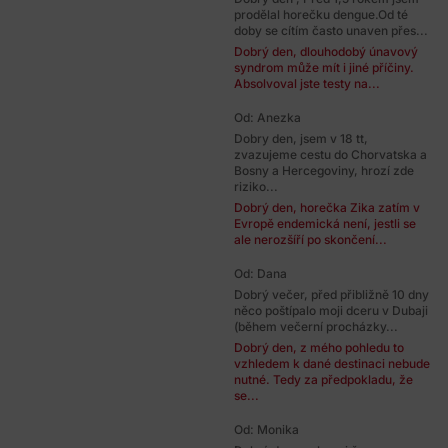
prodělal horečku dengue.Od té
doby se cítím často unaven přes...
Dobrý den, dlouhodobý únavový
syndrom může mít i jiné příčiny.
Absolvoval jste testy na...
Od: Anezka
Dobry den, jsem v 18 tt,
zvazujeme cestu do Chorvatska a
Bosny a Hercegoviny, hrozí zde
riziko...
Dobrý den, horečka Zika zatím v
Evropě endemická není, jestli se
ale nerozšíří po skončení...
Od: Dana
Dobrý večer, před přibližně 10 dny
něco poštípalo moji dceru v Dubaji
(během večerní procházky...
Dobrý den, z mého pohledu to
vzhledem k dané destinaci nebude
nutné. Tedy za předpokladu, že
se...
Od: Monika