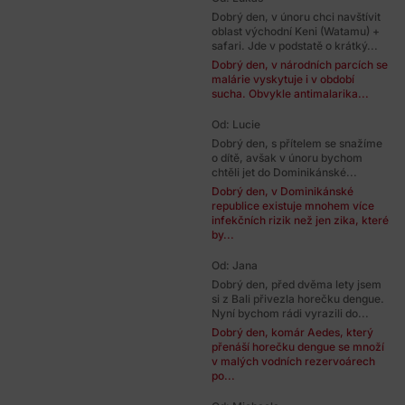
Dobrý den, v únoru chci navštívit
oblast východní Keni (Watamu) +
safari. Jde v podstatě o krátký...
Dobrý den, v národních parcích se
malárie vyskytuje i v období
sucha. Obvykle antimalarika...
Od: Lucie
Dobrý den, s přítelem se snažíme
o dítě, avšak v únoru bychom
chtěli jet do Dominikánské...
Dobrý den, v Dominikánské
republice existuje mnohem více
infekčních rizik než jen zika, které
by...
Od: Jana
Dobrý den, před dvěma lety jsem
si z Bali přivezla horečku dengue.
Nyní bychom rádi vyrazili do...
Dobrý den, komár Aedes, který
přenáší horečku dengue se množí
v malých vodních rezervoárech
po...