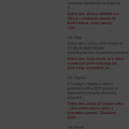
vysněnou dovolenou na Kubě na
3...
Dobrý den, situace ohledně viru
Zika je v posledním období na
Kubě klidová, riziko nákazy
však...
Od: Olga
Dobrý den,v únoru 2017 cestuji na
30 dni do států Střední
Ameriky,Mexiko,Guatemala,Honduras
Dobrý den, žlutá zimnic se v rámci
uvedených zemí vyskytuje jen
jižně (resp. východně) od...
Od: Zbyněk
Pro pobyt v Seattlu a okolí v
polovině května 2017 prosím o
doporučení rozsahu očkování,
případně...
Dobrý den, záleží od Vašeho věku
, zdravotního stavu i délky a
charakteru pobytu. Základem
bude...
Od: David