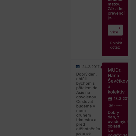
matky.
Základní
prevencí
je...
Více
Položit
dotaz
24.2.2017
MUDr.
Dobrý den,
Hana
chtěli
Ševčíková
bychom s
a
přítelem do
kolektiv
Asie na
dovolenou.
13.3.2017
Cestovat
budeme v
mém
Dobrý
druhem
den, z
trimestru a
uvedených
před
oblastí
otěhotněním
lze
jsem se
považovat