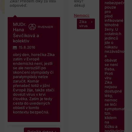
Zika? Předem díky za Vaši
léky?
nebezpečná
odpověď.
děkuji
pouze
pro
Nemoci:
plod
infikované
Zika
MUDr.
těhotné
virus
ženy. U
Hana
ostatních
Ševčíková a
jedinců
kolektiv
jde o
nákazu
15.8.2016
nezávažnou
obrý den, horečka Zika
a
zatím v Evropě
obávat
endemická není, jestli
se není
se ale nerozšíří po
třeba.
skončení olympiády či
Proti
paralympiády nelze
viru
zaručit. Komár
Zika
přenašeč totiž v jižní
nejsou
Evropě žije, takže stačí
dostupné
dovézt virus v krvi
léky,
člověka. Zatím je tedy
nemoc
cesta do uvedených
se léčí
oblastí v tomto
symptomaticky
kontextu bezpečná.
tzn.
klidem
na
lůžku a
podáváním
Položit dotaz