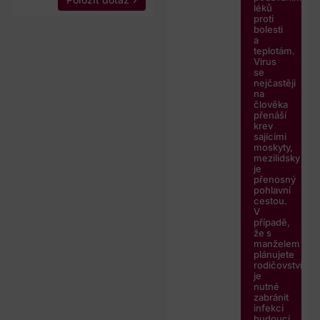
léků
proti
bolesti
a
teplotám.
Virus
se
nejčastěji
na
člověka
přenáší
krev
sajícími
moskyty,
mezilidsky
je
přenosný
pohlavní
cestou.
V
případě,
že s
manželem
plánujete
rodičovství,
je
nutné
zabránit
infekci
budoucí