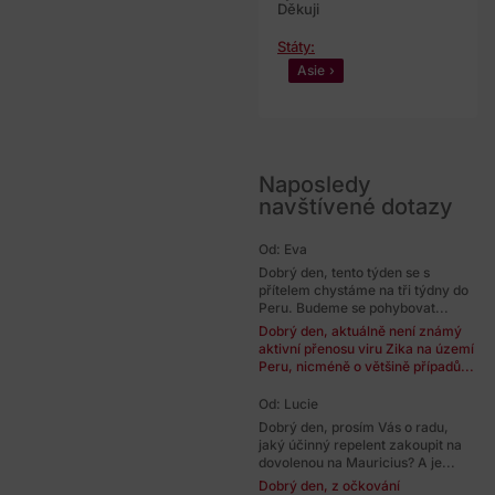
Děkuji
Státy:
Asie
Naposledy
navštívené dotazy
Od: Eva
Dobrý den, tento týden se s
přítelem chystáme na tři týdny do
Peru. Budeme se pohybovat...
Dobrý den, aktuálně není známý
aktivní přenosu viru Zika na území
Peru, nicméně o většině případů...
Od: Lucie
Dobrý den, prosím Vás o radu,
jaký účinný repelent zakoupit na
dovolenou na Mauricius? A je...
Dobrý den, z očkování