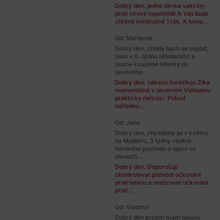
Dobrý den, jedna dávka vakcíny
proti virové hepatitidě A Vás bude
chránit minimálně 1 rok. K tomu...
Od: Marianna
Dobrý den, chtěla bych se zeptat,
jsem v 6. týdnu těhotenství a
máme koupené letenky do
severního...
Dobrý den, nákaza horečkou Zika
momentálně v severním Vietnamu
prakticky nehrozí. Pokud
náhodou...
Od: Jana
Dobrý den, chystáme se v květnu
na Madeiru, 3 týdny včetně
horského pochodu a spaní ve
stanech...
Dobrý den, Doporučuji
zkontrolovat platnost očkování
proti tetanu a realizovat očkování
proti...
Od: Vladimir
Dobrý den prosím mám takový