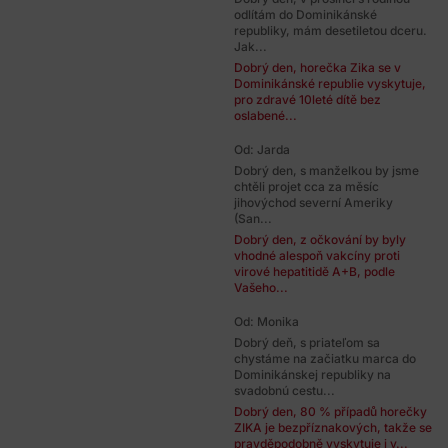
odlítám do Dominikánské
republiky, mám desetiletou dceru.
Jak...
Dobrý den, horečka Zika se v
Dominikánské republie vyskytuje,
pro zdravé 10leté dítě bez
oslabené...
Od: Jarda
Dobrý den, s manželkou by jsme
chtěli projet cca za měsíc
jihovýchod severní Ameriky
(San...
Dobrý den, z očkování by byly
vhodné alespoň vakcíny proti
virové hepatitidě A+B, podle
Vašeho...
Od: Monika
Dobrý deň, s priateľom sa
chystáme na začiatku marca do
Dominikánskej republiky na
svadobnú cestu...
Dobrý den, 80 % případů horečky
ZIKA je bezpříznakových, takže se
pravděpodobně vyskytuje i v...