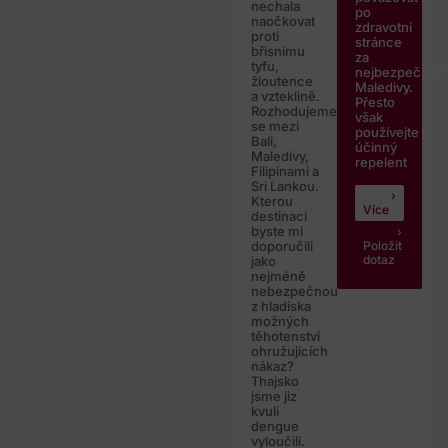
nechala
po
naočkovat
zdravotní
proti
stránce
břisnímu
za
tyfu,
nejbezpečnějš
žloutence
Maledivy.
a vzteklině.
Přesto
Rozhodujeme
však
se mezi
používejte
Bali,
účinný
Maledivy,
repelent
Filipinami a
Sri Lankou.
Kterou
Více
destinaci
byste mi
Položit
doporučili
dotaz
jako
nejméně
nebezpečnou
z hladiska
možných
těhotenství
ohružujících
nákaz?
Thajsko
jsme jiz
kvuli
dengue
vyloučili.