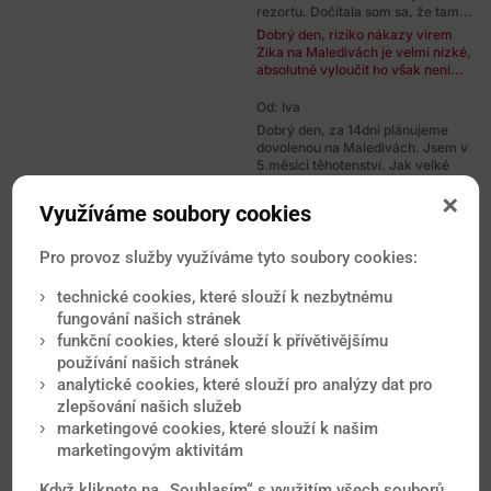
rezortu. Dočítala som sa, že tam...
Dobrý den, riziko nákazy virem
Zika na Maledivách je velmi nízké,
absolutně vyloučit ho však není...
Od: Iva
Dobrý den, za 14dní plánujeme
dovolenou na Maledivách. Jsem v
5.měsíci těhotenství. Jak velké
je...
Dobrý den, horečka Zika se v
Využíváme soubory cookies
současné době na Maledivách
nevyskytuje.
Pro provoz služby využíváme tyto soubory cookies:
Od: Lucie
technické cookies, které slouží k nezbytnému
Dobrý den, chtěla bych se zeptat,
fungování našich stránek
jaké je doporučené očkování pro
dovolenou na Kapverdských...
funkční cookies, které slouží k přívětivějšímu
Dobrý den, základem je očkování
používání našich stránek
proti virové hepatitidě A a břišnímu
analytické cookies, které slouží pro analýzy dat pro
tyfu. Jako druhou linii...
zlepšování našich služeb
marketingové cookies, které slouží k našim
Od: Iva
marketingovým aktivitám
Dobry den chtela bych se zeptat
ohledne viru ZIKA .Chtela bych
Když kliknete na „Souhlasím“ s využitím všech souborů
odletet se synem 8 let na kubu