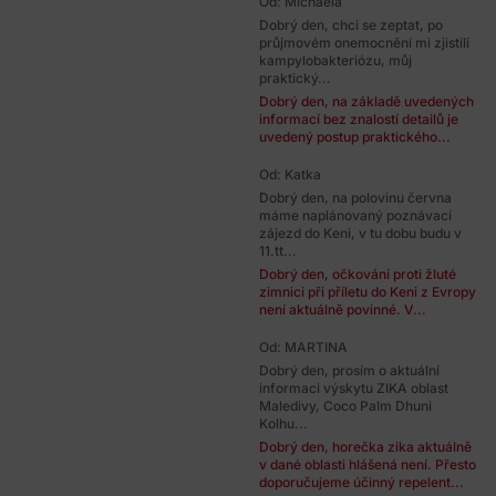
Od: Michaela
Dobrý den, chci se zeptat, po
průjmovém onemocnění mi zjistili
kampylobakteriózu, můj
praktický...
Dobrý den, na základě uvedených
informací bez znalostí detailů je
uvedený postup praktického...
Od: Katka
Dobrý den, na polovinu června
máme naplánovaný poznávací
zájezd do Keni, v tu dobu budu v
11.tt...
Dobrý den, očkování proti žluté
zimnici při příletu do Keni z Evropy
není aktuálně povinné. V...
Od: MARTINA
Dobrý den, prosím o aktuální
informaci výskytu ZIKA oblast
Maledivy, Coco Palm Dhuni
Kolhu...
Dobrý den, horečka zika aktuálně
v dané oblasti hlášená není. Přesto
doporučujeme účinný repelent...