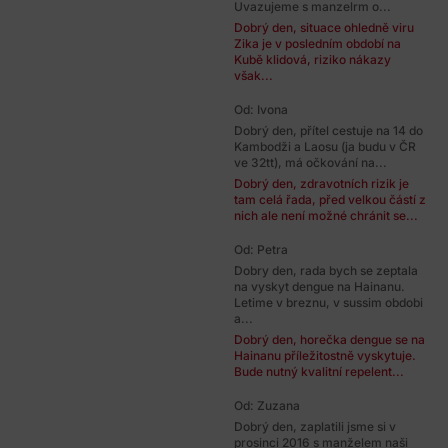
Uvazujeme s manzelrm o...
Dobrý den, situace ohledně viru
Zika je v posledním období na
Kubě klidová, riziko nákazy
však...
Od: Ivona
Dobrý den, přítel cestuje na 14 do
Kambodži a Laosu (ja budu v ČR
ve 32tt), má očkování na...
Dobrý den, zdravotních rizik je
tam celá řada, před velkou částí z
nich ale není možné chránit se...
Od: Petra
Dobry den, rada bych se zeptala
na vyskyt dengue na Hainanu.
Letime v breznu, v sussim obdobi
a...
Dobrý den, horečka dengue se na
Hainanu příležitostně vyskytuje.
Bude nutný kvalitní repelent...
Od: Zuzana
Dobrý den, zaplatili jsme si v
prosinci 2016 s manželem naši