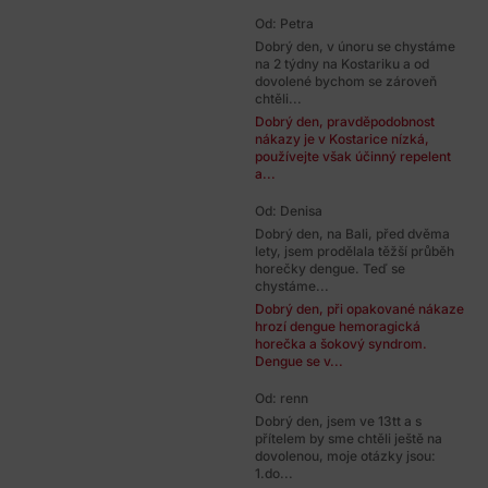
Od: Petra
Dobrý den, v únoru se chystáme
na 2 týdny na Kostariku a od
dovolené bychom se zároveň
chtěli...
Dobrý den, pravděpodobnost
nákazy je v Kostarice nízká,
používejte však účinný repelent
a...
Od: Denisa
Dobrý den, na Bali, před dvěma
lety, jsem prodělala těžší průběh
horečky dengue. Teď se
chystáme...
Dobrý den, při opakované nákaze
hrozí dengue hemoragická
horečka a šokový syndrom.
Dengue se v...
Od: renn
Dobrý den, jsem ve 13tt a s
přítelem by sme chtěli ještě na
dovolenou, moje otázky jsou:
1.do...