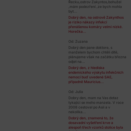
Řecku,ostrov Zakyntos,bohužel
,mám podezření ,ze bych mohla
byt...
Dobrý den, na ostrově Zakynthos
je riziko nákazy infekcí
přenášenou komáry velmi nízké.
Horečka...
Od: Zuzana
Dobrý den pane doktore, s
manželem bychom chtěli dítě,
plánujeme však na začátku března
odjet na...
Dobrý den, z hlediska
endemického výskytu infekčních
nemocí buď uvedené SAE,
případně Mauricius...
Od: Julia
Dobry den, mam na Vas dotaz
tykajici se meho manzela. V roce
2008 cestoval po Asii a v
nekolika...
Dobrý den, znamená to, že
dosavadní vyšetření krve a
alespoň třech vzorků stolice byla