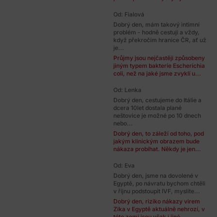
Od: Fialová
Dobrý den, mám takový intimní
problém - hodně cestuji a vždy,
když překročím hranice ČR, ať už
je...
Průjmy jsou nejčastěji způsobeny
jiným typem bakterie Escherichia
coli, než na jaké jsme zvyklí u...
Od: Lenka
Dobrý den, cestujeme do Itálie a
dcera 10let dostala plané
neštovice je možné po 10 dnech
nebo...
Dobrý den, to záleží od toho, pod
jakým klinickým obrazem bude
nákaza probíhat. Někdy je jen...
Od: Eva
Dobrý den, jsme na dovolené v
Egyptě, po návratu bychom chtěli
v říjnu podstoupit IVF, myslíte...
Dobrý den, riziko nákazy virem
Zika v Egyptě aktuálně nehrozí, v
této zemi jsou však i jiné...