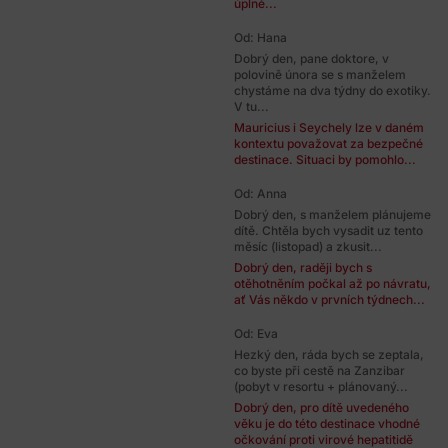
úplně...
Od: Hana
Dobrý den, pane doktore, v
polovině února se s manželem
chystáme na dva týdny do exotiky.
V tu...
Mauricius i Seychely lze v daném
kontextu považovat za bezpečné
destinace. Situaci by pomohlo...
Od: Anna
Dobrý den, s manželem plánujeme
dítě. Chtěla bych vysadit uz tento
měsíc (listopad) a zkusit...
Dobrý den, raději bych s
otěhotněním počkal až po návratu,
ať Vás někdo v prvních týdnech...
Od: Eva
Hezký den, ráda bych se zeptala,
co byste při cestě na Zanzibar
(pobyt v resortu + plánovaný...
Dobrý den, pro dítě uvedeného
věku je do této destinace vhodné
očkování proti virové hepatitidě