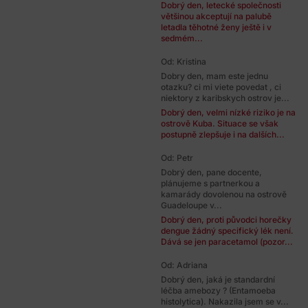
Dobrý den, letecké společnosti
většinou akceptují na palubě
letadla těhotné ženy ještě i v
sedmém...
Od: Kristina
Dobry den, mam este jednu
otazku? ci mi viete povedat , ci
niektory z karibskych ostrov je...
Dobrý den, velmi nízké riziko je na
ostrově Kuba. Situace se však
postupně zlepšuje i na dalších...
Od: Petr
Dobrý den, pane docente,
plánujeme s partnerkou a
kamarády dovolenou na ostrově
Guadeloupe v...
Dobrý den, proti původci horečky
dengue žádný specifický lék není.
Dává se jen paracetamol (pozor...
Od: Adriana
Dobrý den, jaká je standardní
léčba amebozy ? (Entamoeba
histolytica). Nakazila jsem se v...