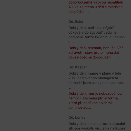
doporučujeme virovou hepatitidu
A+B a zejména u dětí a mladších
dospělých...
Od: Ester
Dobrý den, potřebuji nějaké
očkování do Egypta? Jedu na
potápění, takže týden budu na lodi
a...
Dobrý den, neznám, bohužel Váš
zdravotní stav, proto mohu dát
pouze obecné doporučení. I...
Od: Kašpar
Dobrý den, máme v plánu v létě
2018 cestovat po Madagaskaru,
doslechl jsem se o vzestupu moru
v...
Dobrý den, mor je nebezpečnou
nemocí, zejména plicní forma,
která při nedávné epidemii
dominovala...
Od: Lenka
Dobry den, jaka je prosim aktualni
situsce vyskytu viru zika na Kube?