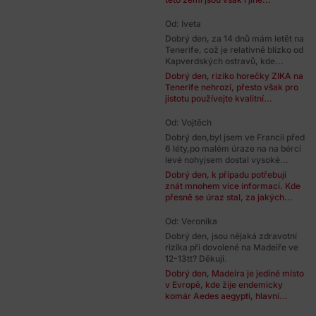
Od: Iveta
Dobrý den, za 14 dnů mám letět na
Tenerife, což je relativně blízko od
Kapverdských ostravů, kde...
Dobrý den, riziko horečky ZIKA na
Tenerife nehrozí, přesto však pro
jistotu používejte kvalitní...
Od: Vojtěch
Dobrý den,byl jsem ve Francii před
6 léty,po malém úraze na na bérci
levé nohyjsem dostal vysoké...
Dobrý den, k případu potřebuji
znát mnohem více informací. Kde
přesně se úraz stal, za jakých...
Od: Veronika
Dobrý den, jsou nějaká zdravotní
rizika při dovolené na Madeiře ve
12-13tt? Děkuji.
Dobrý den, Madeira je jediné místo
v Evropě, kde žije endemicky
komár Aedes aegypti, hlavní...