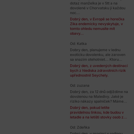
dotaz manželka je v 5tt a na
dovolené v Chorvatsku ji každou
noc...
Dobrý den, v Evropě se horečka
Zika endemicky nevyskytuje, v
tomto ohledu nemusíte mít
obavy...
Od: Katka
Dobry den, planujeme v lednu
exoticku dovolenku, ale zaroven
sa snazim otehotniet... Ktoru...
Dobrý den, z uvedených destinací
bych z hlediska zdravotních rizik
upřednostnil Seychely.
Od: zuzana
Dobrý den, za 12 dnů odjíždíme na
dovolenou na Maledivy. Jaké je
riziko nákazy spalniček? Máme...
Dobrý den, pokud letíte
pravidelnou linkou, kde budou v
letadle a na letišti stovky osob z...
Od: Zdeňka
Dobrý den, v prosinci s rodinou