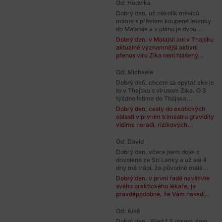
Od: Hedvika
Dobrý den, už několik měsíců
máme s přítelem koupené letenky
do Malaisie a v plánu je dvou...
Dobrý den, v Malajsii ani v Thajsku
aktuálně významnější aktivní
přenos viru Zika není hlášený...
Od: Michaela
Dobrý deň, chcem sa opýtať ako je
to v Thajsku s vírusom Zika. O 3
týždne letíme do Thajska...
Dobrý den, cesty do exotických
oblastí v prvním trimestru gravidity
vidíme neradi, rizikových...
Od: David
Dobrý den, včera jsem dojel z
dovolené ze Srí Lanky a už asi 4
dny mě trápí, že původně malá...
Dobrý den, v první řadě navštivte
svého praktického lékaře, je
pravděpodobné, že Vám nasadí...
Od: Aleš
Dobrý den , Před 1,5 rokem jsem