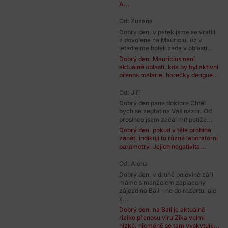
A...
Od: Zuzana
Dobry den, v patek jsme se vratili
z dovolene na Mauriciu, uz v
letadle me boleli zada v oblasti...
Dobrý den, Mauricius není
aktuálně oblastí, kde by byl aktivní
přenos malárie, horečky dengue...
Od: Jiří
Dobrý den pane doktore Chtěl
bych se zeptat na Váš názor. Od
prosince jsem začal mít potíže...
Dobrý den, pokud v těle probíhá
zánět, indikují to různé laboratorní
parametry. Jejich negativita...
Od: Alena
Dobrý den, v druhé polovině září
máme s manželem zaplacený
zájezd na Bali - ne do rezortu, ale
k...
Dobrý den, na Bali je aktuálně
riziko přenosu viru Zika velmi
nízké, nicméně se tam vyskytuje...