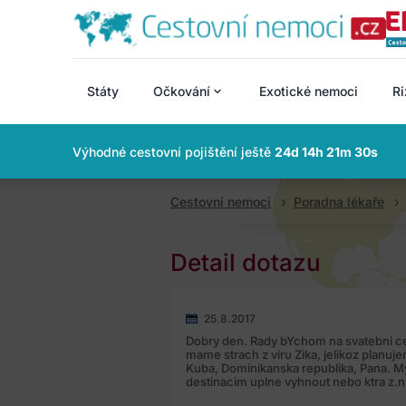
Státy
Očkování
Exotické nemoci
Ri
Výhodné cestovní pojištění ještě
24d 14h 21m 29s
Cestovní nemoci
Poradna lékaře
Detail dotazu
25.8.2017
Dobry den. Rady bYchom na svatebni ce
mame strach z viru Zika, jelikoz planuje
Kuba, Dominikanska republika, Pana. Mys
destinacim uplne vyhnout nebo ktra z.n