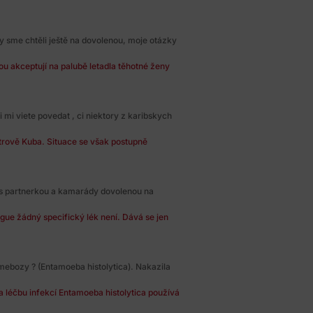
by sme chtěli ještě na dovolenou, moje otázky
ou akceptují na palubě letadla těhotné ženy
mi viete povedat , ci niektory z karibskych
strově Kuba. Situace se však postupně
s partnerkou a kamarády dovolenou na
gue žádný specifický lék není. Dává se jen
amebozy ? (Entamoeba histolytica). Nakazila
 léčbu infekcí Entamoeba histolytica používá