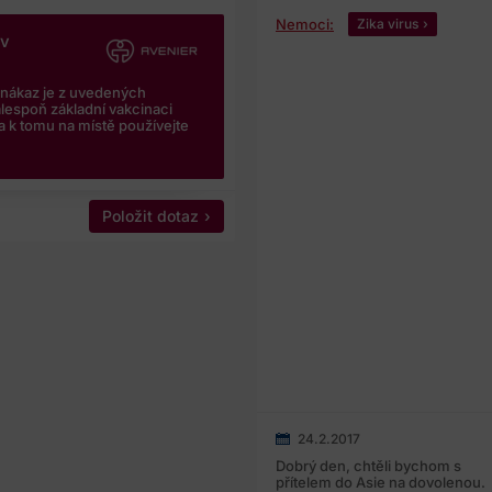
Nemoci:
Zika virus
iv
h nákaz je z uvedených
alespoň základní vakcinaci
 a k tomu na místě používejte
Položit dotaz
24.2.2017
Dobrý den, chtěli bychom s
přítelem do Asie na dovolenou.