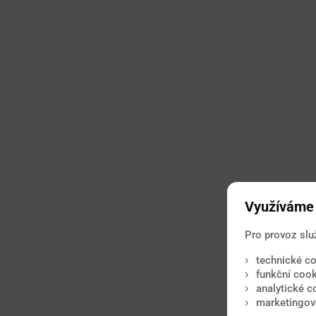
Využíváme 
Pro provoz slu
technické co
funkční cook
analytické c
marketingové