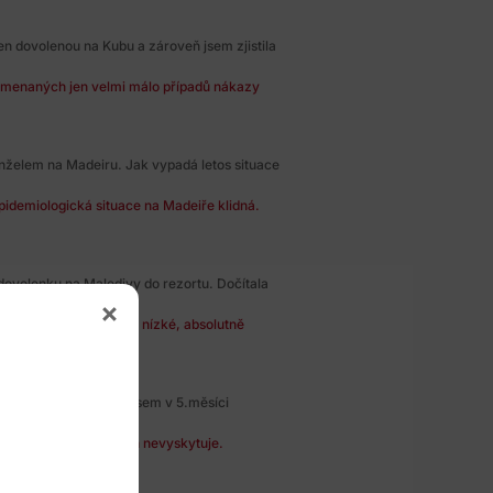
 sen dovolenou na Kubu a zároveň jsem zjistila
amenaných jen velmi málo případů nákazy
nželem na Madeiru. Jak vypadá letos situace
pidemiologická situace na Madeiře klidná.
dovolenku na Maledivy do rezortu. Dočítala
na Maledivách je velmi nízké, absolutně
enou na Maledivách. Jsem v 5.měsíci
né době na Maledivách nevyskytuje.