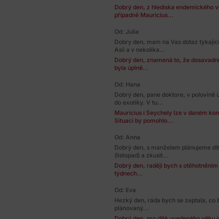
Dobrý den, z hlediska endemického 
případně Mauricius...
Od: Julia
Dobry den, mam na Vas dotaz tykajic
Asii a v nekolika...
Dobrý den, znamená to, že dosavadní 
byla úplně...
Od: Hana
Dobrý den, pane doktore, v polovině
do exotiky. V tu...
Mauricius i Seychely lze v daném ko
Situaci by pomohlo...
Od: Anna
Dobrý den, s manželem plánujeme dítě
(listopad) a zkusit...
Dobrý den, raději bych s otěhotněním
týdnech...
Od: Eva
Hezký den, ráda bych se zeptala, co b
plánovaný...
Dobrý den, pro dítě uvedeného věku j