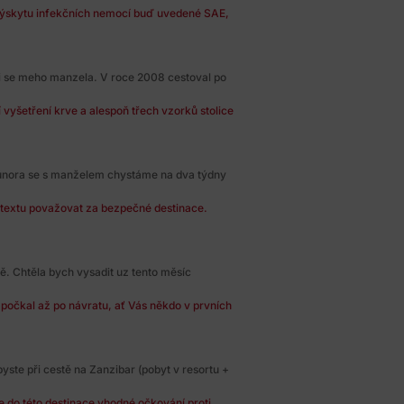
výskytu infekčních nemocí buď uvedené SAE,
i se meho manzela. V roce 2008 cestoval po
vyšetření krve a alespoň třech vzorků stolice
 února se s manželem chystáme na dva týdny
ntextu považovat za bezpečné destinace.
. Chtěla bych vysadit uz tento měsíc
 počkal až po návratu, ať Vás někdo v prvních
yste při cestě na Zanzibar (pobyt v resortu +
e do této destinace vhodné očkování proti