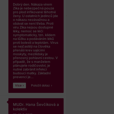
Dobrý den. Nákaza virem
Zika je nebezpečná pouze
pro plod infikované těhotné
ženy. U ostatních jedinců jde
o nákazu nezávažnou a
obávat se není třeba. Proti
viru Zika nejsou dostupné
léky, nemoc se léčí
symptomaticky, tzn. klidem
na lůžku a podáváním léků
proti bolesti a teplotám. Virus
se nejčastěji na člověka
přenáší krev sajícími
moskyty, mezilidsky je
přenosný pohlavní cestou. V
případě, že s manželem
plánujete rodičovství, je
nutné zabránit infekci
budoucí matky. Základní
prevencí je...
Více
Položit dotaz
MUDr. Hana Ševčíková a
kolektiv