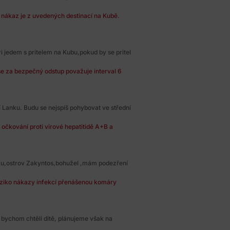
h nákaz je z uvedených destinací na Kubě.
i jedem s pritelem na Kubu,pokud by se pritel
se za bezpečný odstup považuje interval 6
 Lanku. Budu se nejspíš pohybovat ve střední
 očkování proti virové hepatitidě A+B a
ku,ostrov Zakyntos,bohužel ,mám podezření
riziko nákazy infekcí přenášenou komáry
bychom chtěli dítě, plánujeme však na