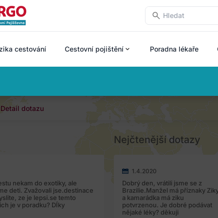
zika cestování
Cestovní pojištění
Poradna lékaře
Detail dotazu
Nejčtenější dotazy
1.4.2020
stu nekam do exotiky, ale
Dobrý den, vrátili jsme se z
me deti. Zvažovali jse.destinace
Brazilie.Manžel má příznaky Zik
lite, ze je lepsi.se temto
a kamarádka má ziku
ich je v poradku? DÍky
potvrzenou. Je dobré podávat
nějaké léky? děkuji