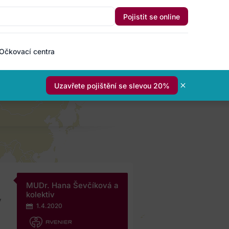
Pojistit se online
Očkovací centra
Uzavřete pojištění se slevou 20%
MUDr. Hana Ševčíková a
kolektiv
y
1.4.2020