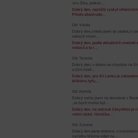
viru Zika, jelikoz...
Dobrý den, nejnižší výskyt infekčníc
Přesto absolvujte...
Od: Vlasta
Dobry den,chtela jsem se zeptat,v zar
nakazil virem...
Dobrý den, podle aktuálních znalostí 
měsíců a to i...
Od: Terezie
Dobrý den, v dubnu se chystám na Srí
a jižní části...
Dobrý den, pro Sri Lanku je základem
břišnímu tyfu...
Od: Kamila
Dobrý večer,jsem na dovolené v Řec
,ze bych mohla byt...
Dobrý den, na ostrově Zakynthos je 
velmi nízké. Horečka...
Od: Zuzana
Dobrý den pane doktore, s manželem 
začátku března odjet na...