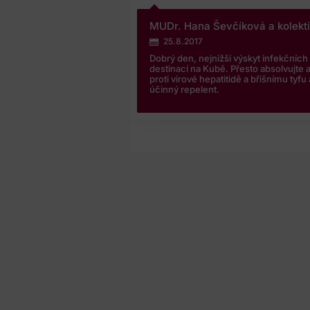
MUDr. Hana Ševčíková a kolekt
25.8.2017
Dobrý den, nejnižší výskyt infekčníc
destinací na Kubě. Přesto absolvujte 
proti virové hepatitidě a břišnímu tyfu
účinný repelent.