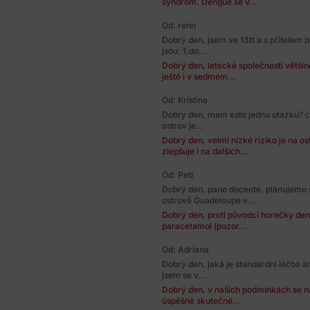
syndrom. Dengue se v...
Od: renn
Dobrý den, jsem ve 13tt a s přítelem 
jsou: 1.do...
Dobrý den, letecké společnosti většin
ještě i v sedmém...
Od: Kristina
Dobry den, mam este jednu otazku? ci 
ostrov je...
Dobrý den, velmi nízké riziko je na o
zlepšuje i na dalších...
Od: Petr
Dobrý den, pane docente, plánujeme 
ostrově Guadeloupe v...
Dobrý den, proti původci horečky den
paracetamol (pozor...
Od: Adriana
Dobrý den, jaká je standardní léčba 
jsem se v...
Dobrý den, v našich podmínkách se na
úspěšně skutečně...