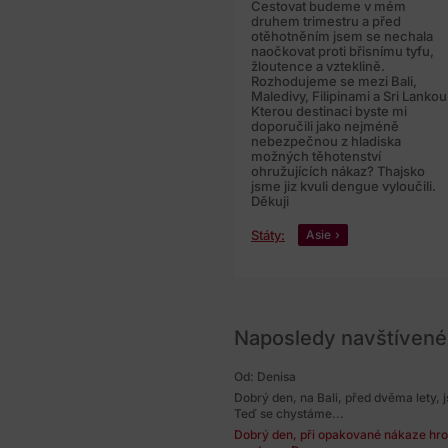
Cestovat budeme v mém
druhem trimestru a před
otěhotněním jsem se nechala
naočkovat proti břisnímu tyfu,
žloutence a vzteklině.
Rozhodujeme se mezi Bali,
Maledivy, Filipinami a Sri Lankou
Kterou destinaci byste mi
doporučili jako nejméně
nebezpečnou z hladiska
možných těhotenství
ohružujících nákaz? Thajsko
jsme jiz kvuli dengue vyloučili.
Děkuji
Státy:
Asie
Naposledy navštívené
Od: Denisa
Dobrý den, na Bali, před dvěma lety,
Teď se chystáme...
Dobrý den, při opakované nákaze hr