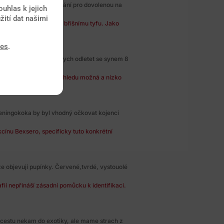
ké je doporučené očkování pro dovolenou na
uhlas k jejich
žití dat našimi
 virové hepatitidě A a břišnímu tyfu. Jako
ies
.
dne viru ZIKA .Chtela bych odletet se synem 8
ta na Kubu je v tomto ohledu možná a nízko
eningokoka by byl vhodný očkovat kojenci
cínu Bexsero, specificky tuto konkrétní
ze objevují pupínky. Červené,tvrdé, vystouolé
ií nepřináší zásadní pomůcku k identifikaci.
cestu nekam do exotiky, ale mame strach z