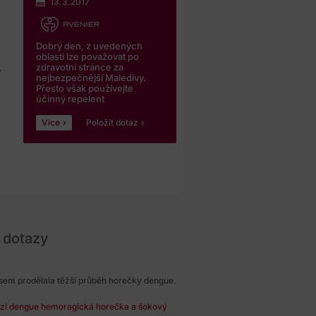
13.3.2017
Dobrý den, z uvedených
oblastí lze považovat po
zdravotní stránce za
.
nejbezpečnější Maledivy.
Přesto však používejte
účinný repelent
Více
Položit dotaz
 dotazy
 jsem prodělala těžší průběh horečky dengue.
ozí dengue hemoragická horečka a šokový