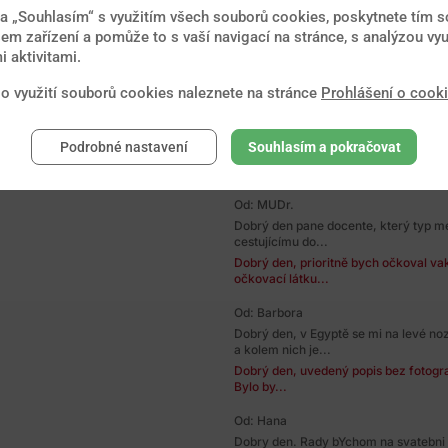
Dobrý den, chtěla bych se zeptat, ja
na „Souhlasím“ s využitím všech souborů cookies, poskytnete tím so
Kapverdských...
em zařízení a pomůže to s vaší navigací na stránce, s analýzou vyu
Dobrý den, základem je očkování proti
 aktivitami.
druhou linii...
 o využití souborů cookies naleznete na stránce
Prohlášení o cook
Od: Iva
Dobry den chtela bych se zeptat ohle
let na kubu na...
Podrobné nastavení
Souhlasím a pokračovat
Dobrý den, pokud nejste těhotná, ces
riziková...
Od: MUDr.
Dobrý den pane docente, který typ m
cestujícímu do...
Dobrý den, prioritně bych očkoval vak
očkovací látku...
Od: Barbora
Dobrý den, v Egyptě se mi na levé no
a kolem nich je...
Dobrý den, uvedený popis bez fotograf
Bylo by...
Od: Hana
Dobry den. Rady bYchom na svatebni 