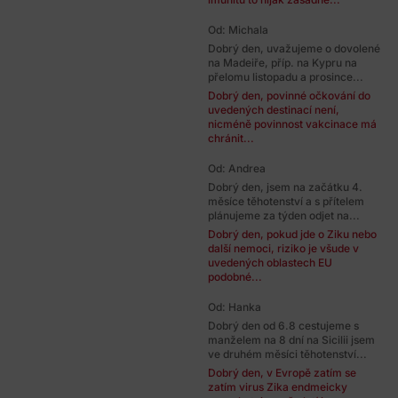
Od: Michala
Dobrý den, uvažujeme o dovolené
na Madeiře, příp. na Kypru na
přelomu listopadu a prosince...
Dobrý den, povinné očkování do
uvedených destinací není,
nicméně povinnost vakcinace má
chránit...
Od: Andrea
Dobrý den, jsem na začátku 4.
měsíce těhotenství a s přítelem
plánujeme za týden odjet na...
Dobrý den, pokud jde o Ziku nebo
další nemoci, riziko je všude v
uvedených oblastech EU
podobné...
Od: Hanka
Dobrý den od 6.8 cestujeme s
manželem na 8 dní na Sicilii jsem
ve druhém měsíci těhotenství...
Dobrý den, v Evropě zatím se
zatím virus Zika endmeicky