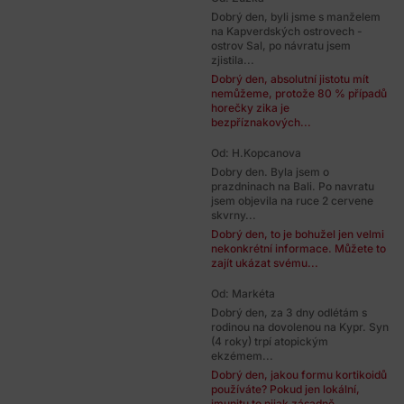
Dobrý den, byli jsme s manželem
na Kapverdských ostrovech -
ostrov Sal, po návratu jsem
zjistila...
Dobrý den, absolutní jistotu mít
nemůžeme, protože 80 % případů
horečky zika je
bezpříznakových...
Od: H.Kopcanova
Dobry den. Byla jsem o
prazdninach na Bali. Po navratu
jsem objevila na ruce 2 cervene
skvrny...
Dobrý den, to je bohužel jen velmi
nekonkrétní informace. Můžete to
zajít ukázat svému...
Od: Markéta
Dobrý den, za 3 dny odlétám s
rodinou na dovolenou na Kypr. Syn
(4 roky) trpí atopickým
ekzémem...
Dobrý den, jakou formu kortikoidů
používáte? Pokud jen lokální,
imunitu to nijak zásadně...