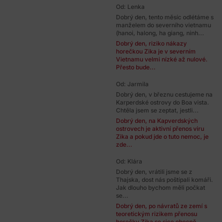
Od: Lenka
Dobrý den, tento měsíc odlétáme s
manželem do severního vietnamu
(hanoi, halong, ha giang, ninh...
Dobrý den, riziko nákazy
horečkou Zika je v severním
Vietnamu velmi nízké až nulové.
Přesto bude...
Od: Jarmila
Dobrý den, v březnu cestujeme na
Karperdské ostrovy do Boa vista.
Chtěla jsem se zeptat, jestli...
Dobrý den, na Kapverdských
ostrovech je aktivní přenos viru
Zika a pokud jde o tuto nemoc, je
zde...
Od: Klára
Dobrý den, vrátili jsme se z
Thajska, dost nás poštípali komáři.
Jak dlouho bychom měli počkat
se...
Dobrý den, po návratů ze zemí s
teoretickým rizikem přenosu
horečky Zika se sice obecně...