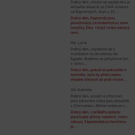
Dobry den, chcem sa opytat aka je
aktualna situacia so ZIKA virusom
na Kapverdoch. Som v 23...
Dobrý den, Kapverdy jsou
považovány za endemickou zemi
horečky Zika. I když riziko nákazy
není...
Od: Lucie
Dobrý den, chystáme se s
manželem na dovolenou do
Egypta. Budeme se pohybovat jen
v rámci...
Dobrý den, pokud se pokoušíte o
miminko, bylo by před cestou
vhodné očkovat se proti virové...
Od: Gabriela
Dobrý den, prosím o informaci
jaká zdravotní rizika jsou aktuálně
v Chorvatsku. Máme cestovat v...
Dobrý den, v průběhu pobytu
používejte účinný repelent, riziko
nákazy Západonilskou horečkou
je...