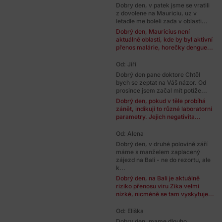
Dobry den, v patek jsme se vratili
z dovolene na Mauriciu, uz v
letadle me boleli zada v oblasti...
Dobrý den, Mauricius není
aktuálně oblastí, kde by byl aktivní
přenos malárie, horečky dengue...
Od: Jiří
Dobrý den pane doktore Chtěl
bych se zeptat na Váš názor. Od
prosince jsem začal mít potíže...
Dobrý den, pokud v těle probíhá
zánět, indikují to různé laboratorní
parametry. Jejich negativita...
Od: Alena
Dobrý den, v druhé polovině září
máme s manželem zaplacený
zájezd na Bali - ne do rezortu, ale
k...
Dobrý den, na Bali je aktuálně
riziko přenosu viru Zika velmi
nízké, nicméně se tam vyskytuje...
Od: Eliška
Dobry den, mame dlouho