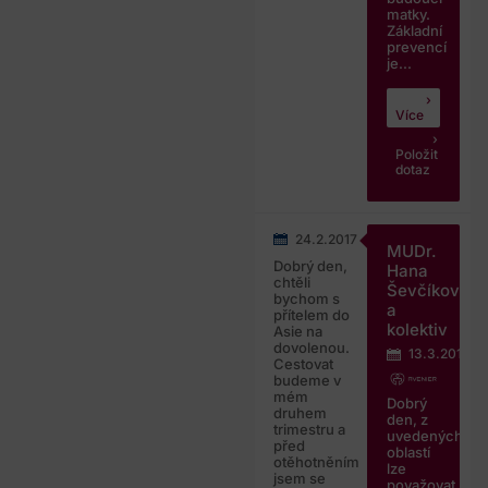
matky.
Základní
prevencí
je...
Více
Položit
dotaz
24.2.2017
MUDr.
Dobrý den,
Hana
chtěli
Ševčíková
bychom s
a
přítelem do
kolektiv
Asie na
dovolenou.
13.3.2017
Cestovat
budeme v
mém
Dobrý
druhem
den, z
trimestru a
uvedených
před
oblastí
otěhotněním
lze
jsem se
považovat