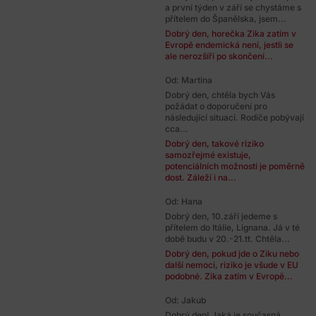
a první týden v září se chystáme s
přítelem do Španělska, jsem...
Dobrý den, horečka Zika zatím v
Evropě endemická není, jestli se
ale nerozšíří po skončení...
Od: Martina
Dobrý den, chtěla bych Vás
požádat o doporučení pro
následující situaci. Rodiče pobývají
cca...
Dobrý den, takové riziko
samozřejmé existuje,
potenciálních možností je poměrně
dost. Záleží i na...
Od: Hana
Dobrý den, 10.září jedeme s
přítelem do Itálie, Lignana. Já v té
době budu v 20.-21.tt. Chtěla...
Dobrý den, pokud jde o Ziku nebo
další nemoci, riziko je všude v EU
podobné. Zika zatím v Evropě...
Od: Jakub
Dobrý den! Jaká je současná