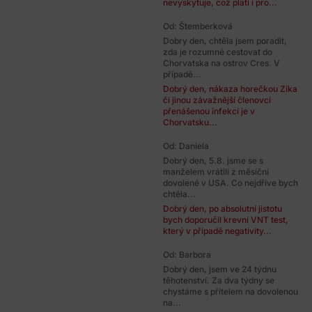
nevyskytuje, což platí i pro...
Od: Štemberková
Dobry den, chtěla jsem poradit,
zda je rozumné cestovat do
Chorvatska na ostrov Cres. V
případě...
Dobrý den, nákaza horečkou Zika
či jinou závažnější členovci
přenášenou infekcí je v
Chorvatsku...
Od: Daniela
Dobrý den, 5.8. jsme se s
manželem vrátili z měsíční
dovolené v USA. Co nejdříve bych
chtěla...
Dobrý den, po absolutní jistotu
bych doporučil krevní VNT test,
který v případě negativity...
Od: Barbora
Dobrý den, jsem ve 24 týdnu
těhotenství. Za dva týdny se
chystáme s přítelem na dovolenou
na...