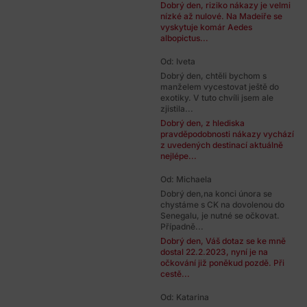
Dobrý den, riziko nákazy je velmi
nízké až nulové. Na Madeiře se
vyskytuje komár Aedes
albopictus...
Od: Iveta
Dobrý den, chtěli bychom s
manželem vycestovat ještě do
exotiky. V tuto chvíli jsem ale
zjistila...
Dobrý den, z hlediska
pravděpodobnosti nákazy vychází
z uvedených destinací aktuálně
nejlépe...
Od: Michaela
Dobrý den,na konci února se
chystáme s CK na dovolenou do
Senegalu, je nutné se očkovat.
Případně...
Dobrý den, Váš dotaz se ke mně
dostal 22.2.2023, nyní je na
očkování již poněkud pozdě. Při
cestě...
Od: Katarina