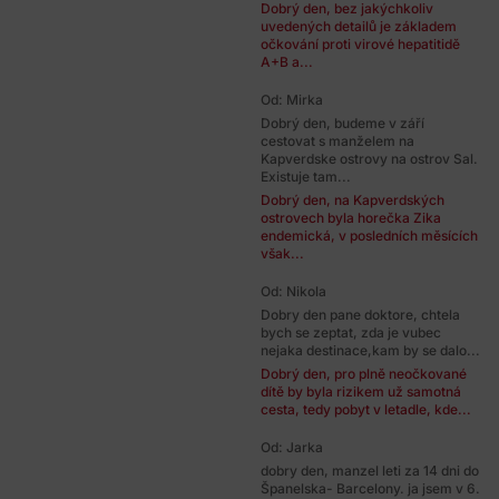
Dobrý den, bez jakýchkoliv
uvedených detailů je základem
očkování proti virové hepatitidě
A+B a...
Od: Mirka
Dobrý den, budeme v září
cestovat s manželem na
Kapverdske ostrovy na ostrov Sal.
Existuje tam...
Dobrý den, na Kapverdských
ostrovech byla horečka Zika
endemická, v posledních měsících
však...
Od: Nikola
Dobry den pane doktore, chtela
bych se zeptat, zda je vubec
nejaka destinace,kam by se dalo...
Dobrý den, pro plně neočkované
dítě by byla rizikem už samotná
cesta, tedy pobyt v letadle, kde...
Od: Jarka
dobry den, manzel leti za 14 dni do
Španelska- Barcelony. ja jsem v 6.