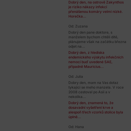
Dobrý den, na ostrově Zakynthos
je riziko nákazy infekcí
přenášenou komáry velmi nízké.
Horečka...
Od: Zuzana
Dobrý den pane doktore, s
manželem bychom chtěli dítě,
plánujeme však na začátku března
odjet na...
Dobrý den, z hlediska
endemického výskytu infekčních
nemocí buď uvedené SAE,
případně Mauricius...
Od: Julia
Dobry den, mam na Vas dotaz
tykajici se meho manzela. V roce
2008 cestoval po Asii a v
nekolika...
Dobrý den, znamená to, že
dosavadní vyšetření krve a
alespoň třech vzorků stolice byla
úplně...
Od: Hana