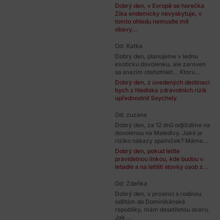
Dobrý den, v Evropě se horečka
Zika endemicky nevyskytuje, v
tomto ohledu nemusíte mít
obavy...
Od: Katka
Dobry den, planujeme v lednu
exoticku dovolenku, ale zaroven
sa snazim otehotniet... Ktoru...
Dobrý den, z uvedených destinací
bych z hlediska zdravotních rizik
upřednostnil Seychely.
Od: zuzana
Dobrý den, za 12 dnů odjíždíme na
dovolenou na Maledivy. Jaké je
riziko nákazy spalniček? Máme...
Dobrý den, pokud letíte
pravidelnou linkou, kde budou v
letadle a na letišti stovky osob z...
Od: Zdeňka
Dobrý den, v prosinci s rodinou
odlítám do Dominikánské
republiky, mám desetiletou dceru.
Jak...