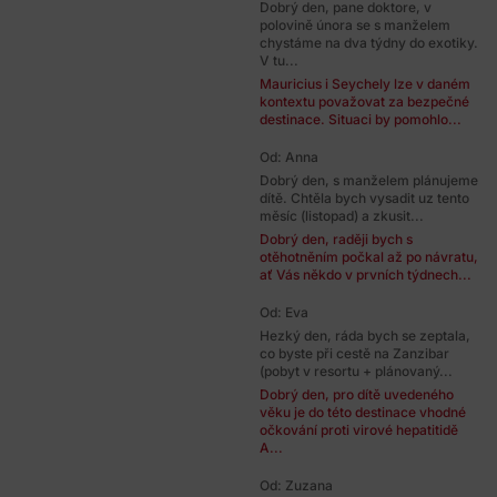
Dobrý den, pane doktore, v
polovině února se s manželem
chystáme na dva týdny do exotiky.
V tu...
Mauricius i Seychely lze v daném
kontextu považovat za bezpečné
destinace. Situaci by pomohlo...
Od: Anna
Dobrý den, s manželem plánujeme
dítě. Chtěla bych vysadit uz tento
měsíc (listopad) a zkusit...
Dobrý den, raději bych s
otěhotněním počkal až po návratu,
ať Vás někdo v prvních týdnech...
Od: Eva
Hezký den, ráda bych se zeptala,
co byste při cestě na Zanzibar
(pobyt v resortu + plánovaný...
Dobrý den, pro dítě uvedeného
věku je do této destinace vhodné
očkování proti virové hepatitidě
A...
Od: Zuzana