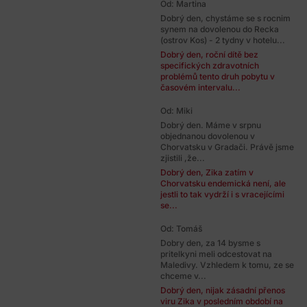
Od: Martina
Dobrý den, chystáme se s rocnim
synem na dovolenou do Recka
(ostrov Kos) - 2 tydny v hotelu...
Dobrý den, roční dítě bez
specifických zdravotních
problémů tento druh pobytu v
časovém intervalu...
Od: Miki
Dobrý den. Máme v srpnu
objednanou dovolenou v
Chorvatsku v Gradači. Právě jsme
zjistili ,že...
Dobrý den, Zika zatím v
Chorvatsku endemická není, ale
jestli to tak vydrží i s vracejícími
se...
Od: Tomáš
Dobry den, za 14 bysme s
pritelkyni meli odcestovat na
Maledivy. Vzhledem k tomu, ze se
chceme v...
Dobrý den, nijak zásadní přenos
viru Zika v posledním období na