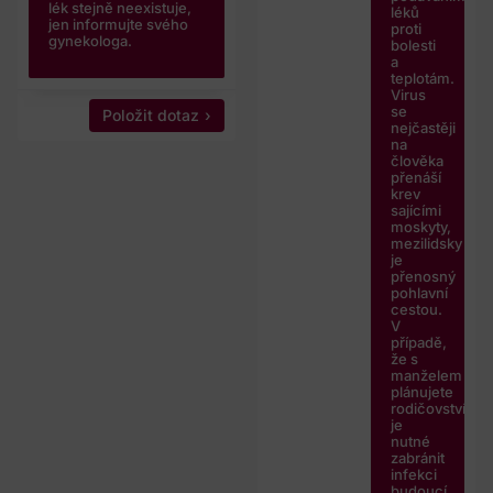
lék stejně neexistuje,
léků
jen informujte svého
proti
gynekologa.
bolesti
a
teplotám.
Virus
se
Položit dotaz
nejčastěji
na
člověka
přenáší
krev
sajícími
moskyty,
mezilidsky
je
přenosný
pohlavní
cestou.
V
případě,
že s
manželem
plánujete
rodičovství,
je
nutné
zabránit
infekci
budoucí