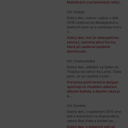
Maledivách zaznamenaný nebyl...
Od: Kašpar
Dobrý den, máme v plánu v létě
2018 cestovat po Madagaskaru,
doslechl jsem se o vzestupu moru
v...
Dobrý den, mor je nebezpečnou
nemocí, zejména plicní forma,
která při nedávné epidemii
dominovala...
Od: Cestovatelka
Dobrý den, odlétám za týden do
Thajska na ostrov Ko Lanta. Četla
jsem, že se rapidně zvýšil...
Prevence proti horečce dengue
spočívají ve vhodném oblečení
(dlouhé kalhoty a dlouhé rukávy)
a...
Od: Daniela
Dobrý deň, v septembri 2015 sme
boli s manželom na Kapverdách,
ostrov Boa Vista a týždeň po...
Dobrý den, v měsících září až