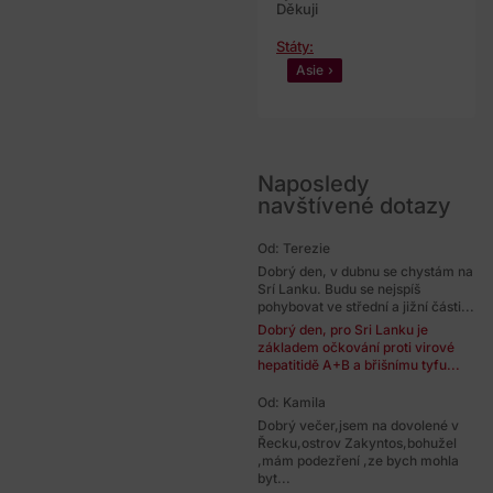
Děkuji
Státy:
Asie
Naposledy
navštívené dotazy
Od: Terezie
Dobrý den, v dubnu se chystám na
Srí Lanku. Budu se nejspíš
pohybovat ve střední a jižní části...
Dobrý den, pro Sri Lanku je
základem očkování proti virové
hepatitidě A+B a břišnímu tyfu...
Od: Kamila
Dobrý večer,jsem na dovolené v
Řecku,ostrov Zakyntos,bohužel
,mám podezření ,ze bych mohla
byt...