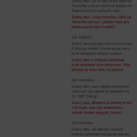
Dobrý den, za 14 dnů mám letět na
Tenerife, což je relativně blízko od
Kapverdských ostravů, kde...
Dobrý den, riziko horečky ZIKA na
Tenerife nehrozí, přesto však pro
jistotu používejte kvalitní...
Od: Vojtěch
Dobrý den,byl jsem ve Francii před
6 léty,po malém úraze na na bérci
levé nohyjsem dostal vysoké...
Dobrý den, k případu potřebuji
znát mnohem více informací. Kde
přesně se úraz stal, za jakých...
Od: Veronika
Dobrý den, jsou nějaká zdravotní
rizika při dovolené na Madeiře ve
12-13tt? Děkuji.
Dobrý den, Madeira je jediné místo
v Evropě, kde žije endemicky
komár Aedes aegypti, hlavní...
Od: Hedvika
Dobrý den, už několik měsíců
máme s přítelem koupené letenky