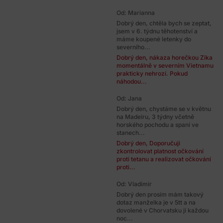
Od: Marianna
Dobrý den, chtěla bych se zeptat,
jsem v 6. týdnu těhotenství a
máme koupené letenky do
severního...
Dobrý den, nákaza horečkou Zika
momentálně v severním Vietnamu
prakticky nehrozí. Pokud
náhodou...
Od: Jana
Dobrý den, chystáme se v květnu
na Madeiru, 3 týdny včetně
horského pochodu a spaní ve
stanech...
Dobrý den, Doporučuji
zkontrolovat platnost očkování
proti tetanu a realizovat očkování
proti...
Od: Vladimir
Dobrý den prosím mám takový
dotaz manželka je v 5tt a na
dovolené v Chorvatsku ji každou
noc...