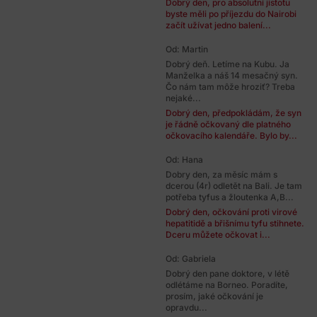
Dobrý den, pro absolutní jistotu
byste měli po příjezdu do Nairobi
začít užívat jedno balení...
Od: Martin
Dobrý deň. Letíme na Kubu. Ja
Manželka a náš 14 mesačný syn.
Čo nám tam môže hroziť? Treba
nejaké...
Dobrý den, předpokládám, že syn
je řádně očkovaný dle platného
očkovacího kalendáře. Bylo by...
Od: Hana
Dobry den, za měsíc mám s
dcerou (4r) odletět na Bali. Je tam
potřeba tyfus a žloutenka A,B...
Dobrý den, očkování proti virové
hepatitidě a břišnímu tyfu stihnete.
Dceru můžete očkovat i...
Od: Gabriela
Dobrý den pane doktore, v létě
odlétáme na Borneo. Poradíte,
prosím, jaké očkování je
opravdu...