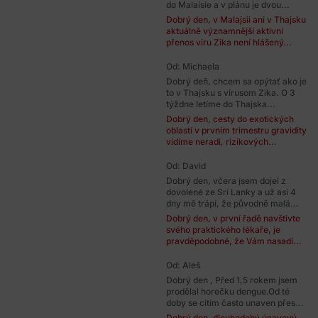
do Malaisie a v plánu je dvou...
Dobrý den, v Malajsii ani v Thajsku
aktuálně významnější aktivní
přenos viru Zika není hlášený...
Od: Michaela
Dobrý deň, chcem sa opýtať ako je
to v Thajsku s vírusom Zika. O 3
týždne letíme do Thajska...
Dobrý den, cesty do exotických
oblastí v prvním trimestru gravidity
vidíme neradi, rizikových...
Od: David
Dobrý den, včera jsem dojel z
dovolené ze Srí Lanky a už asi 4
dny mě trápí, že původně malá...
Dobrý den, v první řadě navštivte
svého praktického lékaře, je
pravděpodobné, že Vám nasadí...
Od: Aleš
Dobrý den , Před 1,5 rokem jsem
prodělal horečku dengue.Od té
doby se cítím často unaven přes...
Dobrý den, dlouhodobý únavový