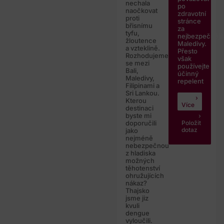
nechala
po
naočkovat
zdravotní
proti
stránce
břisnímu
za
tyfu,
nejbezpečnějš
žloutence
Maledivy.
a vzteklině.
Přesto
Rozhodujeme
však
se mezi
používejte
Bali,
účinný
Maledivy,
repelent
Filipinami a
Sri Lankou.
Kterou
Více
destinaci
byste mi
Položit
doporučili
dotaz
jako
nejméně
nebezpečnou
z hladiska
možných
těhotenství
ohružujících
nákaz?
Thajsko
jsme jiz
kvuli
dengue
vyloučili.