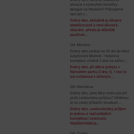
situace s výskytem horečky
dengue na Madeiře? Plánujeme
tam jet v...
Dobrý den, aktuálně je situace
stabilizovaná a není důvod k
obavám, přesto je důležité
používat...
Od: Martina
Dobrý den,cestuji na 10 dní do Keni
(ubytování Malindi - hotelový
komplex) včetně 2 dnů na safari...
Dobrý den, při délce pobytu v
Národním parku 2 dny, tj. 1 noc to
lze zvládnout s účinným...
Od: Namakua
Dobrý den, jaké léky mohu použít
proti cestovnímu průjmu? Většinou
si na cesty přibalím Imodium...
Dobrý den, cestovatelský průjem
je jednou z nejčastějších
komplikací cestování.
Nejdůležitější je...
Od: Zuzka