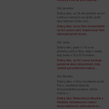
Od: jaroslav
Dobrý den, za 14 dní poletím na Srí
Lanku a rád bych se ujistil, jestli
tam nehrozí riziko viru...
Dobrý den, virus Zika momentálně
na Sri Lance není. Doporučuji Vám
očkování proti virové...
Od: Jana
Dobrý den, jsem v 7 tt a na
přelomu září a října, tedy v době,
kdy budu v 12 a 13 tt máme...
Dobrý den, na Sri Lance existuje
poměrně dost zdravotních rizik,
včetně parazitárních nákaz...
Od: Monika
Dobrý den, v říjnu chystáme se do
Peru, zavítáme také do
Amazonského pralesa, takže
máme v...
Dobrý den, Malarone je obvykle z
hlediska nežádoucích reakcí
bezproblémové antimalarikum...