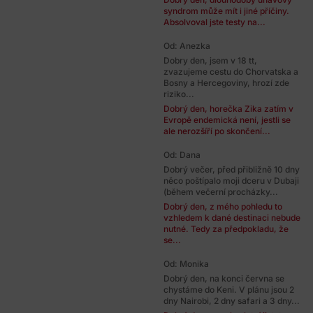
syndrom může mít i jiné příčiny.
Absolvoval jste testy na...
Od: Anezka
Dobry den, jsem v 18 tt,
zvazujeme cestu do Chorvatska a
Bosny a Hercegoviny, hrozí zde
riziko...
Dobrý den, horečka Zika zatím v
Evropě endemická není, jestli se
ale nerozšíří po skončení...
Od: Dana
Dobrý večer, před přibližně 10 dny
něco poštípalo moji dceru v Dubaji
(během večerní procházky...
Dobrý den, z mého pohledu to
vzhledem k dané destinaci nebude
nutné. Tedy za předpokladu, že
se...
Od: Monika
Dobrý den, na konci června se
chystáme do Keni. V plánu jsou 2
dny Nairobi, 2 dny safari a 3 dny...