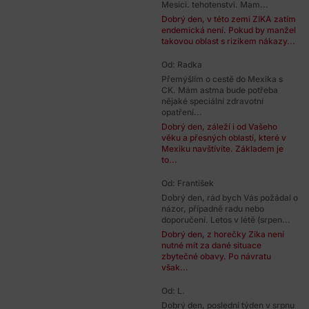
Mesici. tehotenstvi. Mam...
Dobrý den, v této zemi ZIKA zatím
endemická není. Pokud by manžel
takovou oblast s rizikem nákazy...
Od: Radka
Přemýšlím o cestě do Mexika s
CK. Mám astma bude potřeba
nějaké speciální zdravotní
opatření...
Dobrý den, záleží i od Vašeho
věku a přesných oblastí, které v
Mexiku navštívíte. Základem je
to...
Od: František
Dobrý den, rád bych Vás požádal o
názor, případně radu nebo
doporučení. Letos v létě (srpen...
Dobrý den, z horečky Zika není
nutné mít za dané situace
zbytečné obavy. Po návratu
však...
Od: L.
Dobrý den, poslední týden v srpnu