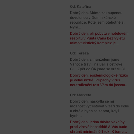
Od: Kateřina
Dobrý den, Máme zakoupenou
dovolenou v Dominikánské
republice. Poté jsem otěhotněla.
Nyní...
Dobrý den, při pobytu v hotelovém
rezortu v Punta Cana bez výletu
mimo turistický komplex je...
Od: Tereza
Dobrý den, s manželem jsme
Vánoce trávili na Bali a ostrově
Gili. Zpět do ČR jsme se vrátili 31...
Dobrý den, epidemiologické riziko
je velmi nízké. Případný virus
neutralizační test Vám dá jasnou...
Od: Markéta
Dobrý den, naskytla se mi
možnost vycestovat v září do Indie
a chtěla bych se zeptat, když
bych...
Dobrý den, jedna dávka vakcíny
proti virové hepatitidě A Vás bude
chránit minimálně 1 rok. K tomu...