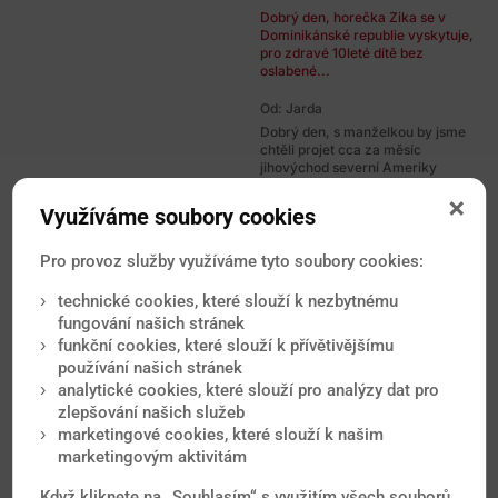
Dobrý den, horečka Zika se v
Dominikánské republie vyskytuje,
pro zdravé 10leté dítě bez
oslabené...
Od: Jarda
Dobrý den, s manželkou by jsme
chtěli projet cca za měsíc
jihovýchod severní Ameriky
(San...
Dobrý den, z očkování by byly
Využíváme soubory cookies
vhodné alespoň vakcíny proti
virové hepatitidě A+B, podle
Pro provoz služby využíváme tyto soubory cookies:
Vašeho...
Od: Monika
technické cookies, které slouží k nezbytnému
fungování našich stránek
Dobrý deň, s priateľom sa
chystáme na začiatku marca do
funkční cookies, které slouží k přívětivějšímu
Dominikánskej republiky na
používání našich stránek
svadobnú cestu...
analytické cookies, které slouží pro analýzy dat pro
Dobrý den, 80 % případů horečky
zlepšování našich služeb
ZIKA je bezpříznakových, takže se
marketingové cookies, které slouží k našim
pravděpodobně vyskytuje i v...
marketingovým aktivitám
Od: Fialová
Když kliknete na „Souhlasím“ s využitím všech souborů
Dobrý den, mám takový intimní