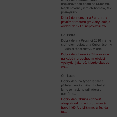
naplanovanou cestu na Sumatru.
Neplanovane jsem otehotnela, tak
premyslim...
Dobrý den, cestu na Sumatru v
prvním trimestru gravidity, což je
období do 12 t.t. nepovažuji za...
Od: Petra
Dobrý den, v Prosinci 2016 máme
s přítelem odlétat na Kubu. Jsem v
1. Měsíci těhotenství. A chci...
Dobrý den, horečka Zika se sice
na Kubě v předchozím období
vyskytla, jaká však bude situace
za...
Od: Lucie
Dobrý den, za týden letíme s
přítelem na Zanzibar, bohužel
jsme to naplánovali včera a
nemáme...
Dobrý den, zkuste stihnout
alespoň vakcinaci proti virové
hepatitidě A a břišnímu tyfu. Na
to...