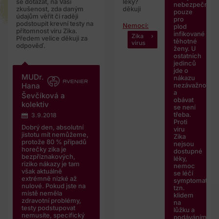
se dotázat, na Vaši
léky?
nebezpečná
zkušenost, zda daným
děkuji
pouze
údajům věřit či raději
pro
podstoupit krevní testy na
Nemoci:
plod
přítomnost viru Zika.
infikované
Zika
Předem velice děkuji za
těhotné
virus
odpověď.
ženy. U
ostatních
jedinců
jde o
MUDr.
nákazu
nezávažnou
Hana
a
Ševčíková a
obávat
kolektiv
se není
třeba.
3.9.2018
Proti
Dobrý den, absolutní
viru
jistotu mít nemůžeme,
Zika
protože 80 % případů
nejsou
horečky zika je
dostupné
bezpříznakových,
léky,
riziko nákazy je tam
nemoc
však aktuálně
se léčí
extrémně nízké až
symptomaticky
nulové. Pokud jste na
tzn.
místě neměla
klidem
zdravotní problémy,
na
testy podstupovat
lůžku a
nemusíte, specifický
podáváním