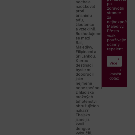
nechala
po
naočkovat
zdravotní
proti
stránce
břisnímu
za
tyfu,
nejbezpečnějš
žloutence
Maledivy.
a vzteklině.
Přesto
Rozhodujeme
však
se mezi
používejte
Bali,
účinný
Maledivy,
repelent
Filipinami a
Sri Lankou.
Kterou
Více
destinaci
byste mi
Položit
doporučili
dotaz
jako
nejméně
nebezpečnou
z hladiska
možných
těhotenství
ohružujících
nákaz?
Thajsko
jsme jiz
kvuli
dengue
vyloučili.