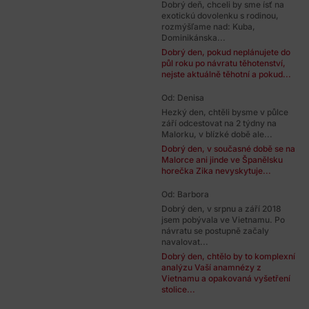
Dobrý deň, chceli by sme ísť na
exotickú dovolenku s rodinou,
rozmýšľame nad: Kuba,
Dominikánska...
Dobrý den, pokud neplánujete do
půl roku po návratu těhotenství,
nejste aktuálně těhotní a pokud...
Od: Denisa
Hezký den, chtěli bysme v půlce
září odcestovat na 2 týdny na
Malorku, v blízké době ale...
Dobrý den, v současné době se na
Malorce ani jinde ve Španělsku
horečka Zika nevyskytuje...
Od: Barbora
Dobrý den, v srpnu a září 2018
jsem pobývala ve Vietnamu. Po
návratu se postupně začaly
navalovat...
Dobrý den, chtělo by to komplexní
analýzu Vaší anamnézy z
Vietnamu a opakovaná vyšetření
stolice...