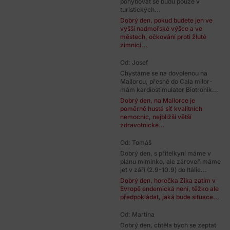
pohybovat se budu pouze v
turistických...
Dobrý den, pokud budete jen ve
vyšší nadmořské výšce a ve
městech, očkování proti žluté
zimnici...
Od: Josef
Chystáme se na dovolenou na
Mallorcu, přesně do Cala milor-
mám kardiostimulator Biotronik...
Dobrý den, na Mallorce je
poměrně hustá síť kvalitních
nemocnic, nejbližší větší
zdravotnické...
Od: Tomáš
Dobrý den, s přítelkyní máme v
plánu miminko, ale zároveň máme
jet v září (2.9-10.9) do Itálie...
Dobrý den, horečka Zika zatím v
Evropě endemická není, těžko ale
předpokládat, jaká bude situace...
Od: Martina
Dobrý den, chtěla bych se zeptat