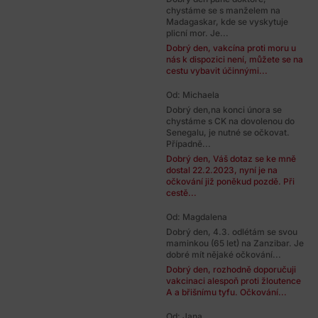
chystáme se s manželem na
Madagaskar, kde se vyskytuje
plicní mor. Je...
Dobrý den, vakcína proti moru u
nás k dispozici není, můžete se na
cestu vybavit účinnými...
Od: Michaela
Dobrý den,na konci února se
chystáme s CK na dovolenou do
Senegalu, je nutné se očkovat.
Případně...
Dobrý den, Váš dotaz se ke mně
dostal 22.2.2023, nyní je na
očkování již poněkud pozdě. Při
cestě...
Od: Magdalena
Dobrý den, 4.3. odlétám se svou
maminkou (65 let) na Zanzibar. Je
dobré mít nějaké očkování...
Dobrý den, rozhodně doporučuji
vakcinaci alespoň proti žloutence
A a břišnímu tyfu. Očkování...
Od: Jana