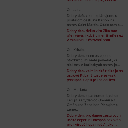
Od: Jana
Dobrý deň, v zime plánujeme s
priateľom cestu na Karibik na
ostrov Saint Martin. Čítala som o...
Dobrý den, riziko viru Zika tam
přetrvává, i když v menší míře než
v minulosti. Očkování proti...
Od: Kristina
Dobry den, mam este jednu
otazku? ci mi viete povedat , ci
niektory z karibskych ostrov je...
Dobrý den, velmi nízké riziko je na
ostrově Kuba. Situace se však
postupně zlepšuje i na dalších...
Od: Marketa
Dobrý den, s partnerem bychom
rádi již za týden do Ománu a z
Ománu na Zanzibar. Plánujeme
země...
Dobrý den, pro danou cestu bych
určitě doporučil alespoň očkování
proti virové hepatitidě A jako...