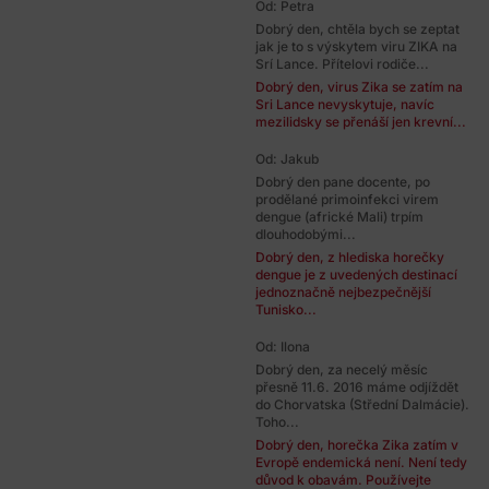
Od: Petra
Dobrý den, chtěla bych se zeptat
jak je to s výskytem viru ZIKA na
Srí Lance. Přítelovi rodiče...
Dobrý den, virus Zika se zatím na
Sri Lance nevyskytuje, navíc
mezilidsky se přenáší jen krevní...
Od: Jakub
Dobrý den pane docente, po
prodělané primoinfekci virem
dengue (africké Mali) trpím
dlouhodobými...
Dobrý den, z hlediska horečky
dengue je z uvedených destinací
jednoznačně nejbezpečnější
Tunisko...
Od: Ilona
Dobrý den, za necelý měsíc
přesně 11.6. 2016 máme odjíždět
do Chorvatska (Střední Dalmácie).
Toho...
Dobrý den, horečka Zika zatím v
Evropě endemická není. Není tedy
důvod k obavám. Používejte