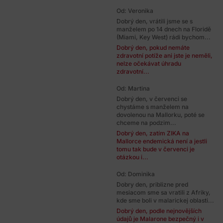
Od: Veronika
Dobrý den, vrátili jsme se s
manželem po 14 dnech na Floridě
(Miami, Key West) rádi bychom...
Dobrý den, pokud nemáte
zdravotní potíže ani jste je neměli,
nelze očekávat úhradu
zdravotní...
Od: Martina
Dobrý den, v červenci se
chystáme s manželem na
dovolenou na Mallorku, poté se
chceme na podzim...
Dobrý den, zatím ZIKA na
Mallorce endemická není a jestli
tomu tak bude v červenci je
otázkou i...
Od: Dominika
Dobry den, priblizne pred
mesiacom sme sa vratili z Afriky,
kde sme boli v malarickej oblasti...
Dobrý den, podle nejnovějších
údajů je Malarone bezpečný i v