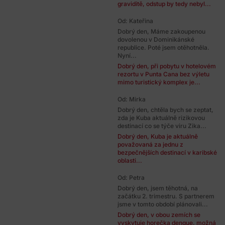
graviditě, odstup by tedy nebyl...
Od: Kateřina
Dobrý den, Máme zakoupenou
dovolenou v Dominikánské
republice. Poté jsem otěhotněla.
Nyní...
Dobrý den, při pobytu v hotelovém
rezortu v Punta Cana bez výletu
mimo turistický komplex je...
Od: Mirka
Dobrý den, chtěla bych se zeptat,
zda je Kuba aktuálně rizikovou
destinací co se týče viru Zika...
Dobrý den, Kuba je aktuálně
považovaná za jednu z
bezpečnějších destinací v karibské
oblasti...
Od: Petra
Dobrý den, jsem těhotná, na
začátku 2. trimestru. S partnerem
jsme v tomto období plánovali...
Dobrý den, v obou zemích se
vyskytuje horečka dengue, možná