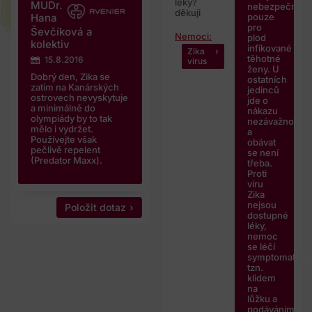
léky?
MUDr.
nebezpečná
děkuji
pouze
Hana
pro
Ševčíková a
Nemoci:
plod
kolektiv
infikované
Zika
těhotné
15.8.2016
virus
ženy. U
Dobrý den, Zika se
ostatních
zatím na Kanárských
jedinců
ostrovech nevyskytuje
jde o
a minimálně do
nákazu
olympiády by to tak
nezávažnou
mělo i vydržet.
a
Používejte však
obávat
pečlivě repelent
se není
(Predator Maxx).
třeba.
Proti
viru
Zika
nejsou
Položit dotaz
dostupné
léky,
nemoc
se léčí
symptomaticky
tzn.
klidem
na
lůžku a
podáváním