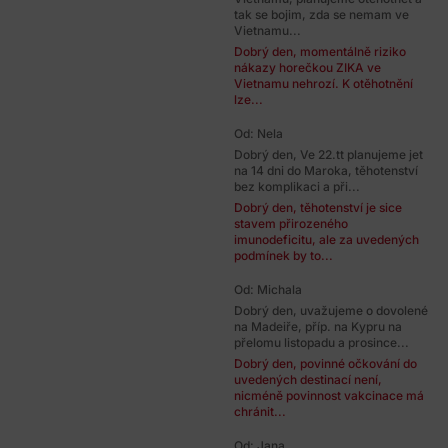
tak se bojim, zda se nemam ve
Vietnamu...
Dobrý den, momentálně riziko
nákazy horečkou ZIKA ve
Vietnamu nehrozí. K otěhotnění
lze...
Od: Nela
Dobrý den, Ve 22.tt planujeme jet
na 14 dni do Maroka, těhotenství
bez komplikaci a při...
Dobrý den, těhotenství je sice
stavem přirozeného
imunodeficitu, ale za uvedených
podmínek by to...
Od: Michala
Dobrý den, uvažujeme o dovolené
na Madeiře, příp. na Kypru na
přelomu listopadu a prosince...
Dobrý den, povinné očkování do
uvedených destinací není,
nicméně povinnost vakcinace má
chránit...
Od: Jana