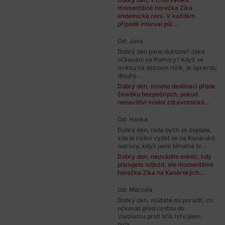
momentálně horečka Zika
endemická není. V každém
případě interval půl...
Od: Jana
Dobrý den pane doktore? Jaké
očkování na Komory? Když se
mrknu na seznam rizik, je opravdu
dlouhý...
Dobrý den, mnoho destinací přijde
člověku bezpečných, pokud
nenavštíví místní zdravotnické...
Od: Hanka
Dobrý den, ráda bych se zeptala,
zda je riziko vydat se na Kanárské
ostrovy, když jsem těhotná (v...
Dobrý den, neuvádíte měsíc, kdy
plánujete odjezd, ale momentálně
horečka Zika na Kanárských...
Od: Marcela
Dobrý den, můžete mi poradit, co
očkovat před cestou do
Vietnamu,proti břiš.tyfu jsem
byla...