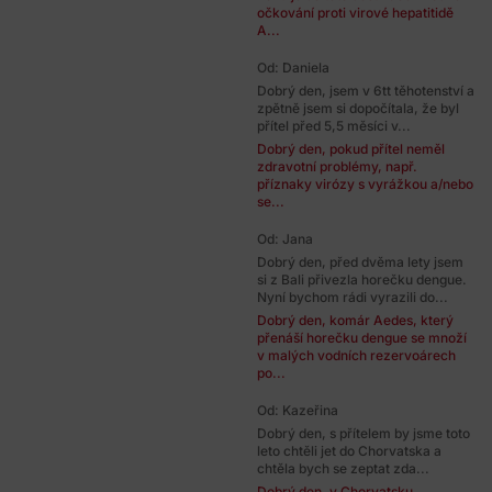
očkování proti virové hepatitidě
A...
Od: Daniela
Dobrý den, jsem v 6tt těhotenství a
zpětně jsem si dopočítala, že byl
přítel před 5,5 měsíci v...
Dobrý den, pokud přítel neměl
zdravotní problémy, např.
příznaky virózy s vyrážkou a/nebo
se...
Od: Jana
Dobrý den, před dvěma lety jsem
si z Bali přivezla horečku dengue.
Nyní bychom rádi vyrazili do...
Dobrý den, komár Aedes, který
přenáší horečku dengue se množí
v malých vodních rezervoárech
po...
Od: Kazeřina
Dobrý den, s přítelem by jsme toto
leto chtěli jet do Chorvatska a
chtěla bych se zeptat zda...
Dobrý den, v Chorvatsku