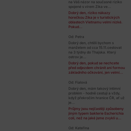
na Váš názor na současné riziko
spojené s virem Zika ve...
Dobrý den, riziko nákazy
horečkou Zika je v turistických
oblastech Vietnamu velmi nízké.
Pokud...
Od: Petra
Dobrý den, chtěli bychom s
manželem od cca 15.11.cestovat
na 3 týdny do Thajska. Který
ostrov je...
Dobrý den, pokud se nechcete
před odjezdem chránit ani formou
základního očkování, jen velmi...
Od: Fialová
Dobrý den, mám takový intimní
problém - hodně cestuji a vždy,
když překročím hranice ČR, ať už
je...
Průjmy jsou nejčastěji způsobeny
jiným typem bakterie Escherichia
coli, než na jaké jsme zvyklí u...
Od: Kateřina