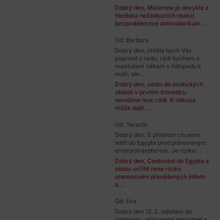
Dobrý den, Malarone je obvykle z
hlediska nežádoucích reakcí
bezproblémové antimalarikum...
Od: Barbora
Dobrý den, chtěla bych Vás
poprosit o radu, rádi bychom s
manželem někam v listopadu k
moři, ale...
Dobrý den, cestu do exotických
oblastí v prvním trimestru
nevidíme moc rádi. K nákaze
může dojít...
Od: Terezie
Dobrý den, S přítelem chceme
letět do Egypta před plánovaným
embryotransferem. Je riziko...
Dobrý den, Cestování do Egypta s
sebou určitě nese riziko
onemocnění přenášených jídlem
a...
Od: Eva
Dobry den 13.3. odletam do
Vietnamu, planujeme otehotnet a