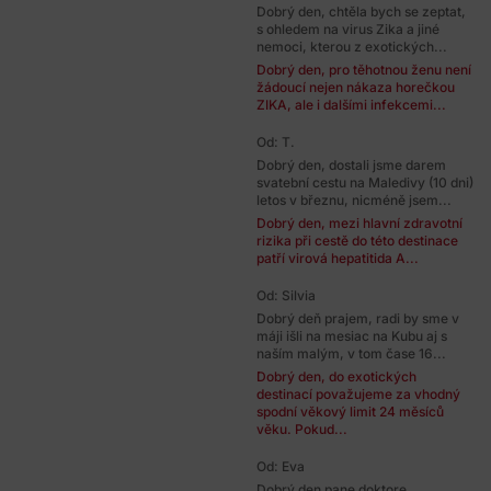
Dobrý den, chtěla bych se zeptat,
s ohledem na virus Zika a jiné
nemoci, kterou z exotických...
Dobrý den, pro těhotnou ženu není
žádoucí nejen nákaza horečkou
ZIKA, ale i dalšími infekcemi...
Od: T.
Dobrý den, dostali jsme darem
svatební cestu na Maledivy (10 dni)
letos v březnu, nicméně jsem...
Dobrý den, mezi hlavní zdravotní
rizika při cestě do této destinace
patří virová hepatitida A...
Od: Silvia
Dobrý deň prajem, radi by sme v
máji išli na mesiac na Kubu aj s
naším malým, v tom čase 16...
Dobrý den, do exotických
destinací považujeme za vhodný
spodní věkový limit 24 měsíců
věku. Pokud...
Od: Eva
Dobrý den pane doktore,