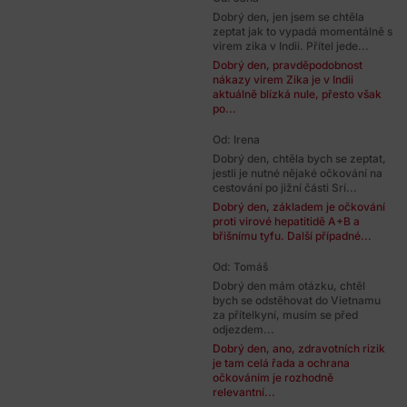
Dobrý den, jen jsem se chtěla
zeptat jak to vypadá momentálně s
virem zika v Indii. Přítel jede...
Dobrý den, pravděpodobnost
nákazy virem Zika je v Indii
aktuálně blízká nule, přesto však
po...
Od: Irena
Dobrý den, chtěla bych se zeptat,
jestli je nutné nějaké očkování na
cestování po jižní části Srí...
Dobrý den, základem je očkování
proti virové hepatitidě A+B a
břišnímu tyfu. Další případné...
Od: Tomáš
Dobrý den mám otázku, chtěl
bych se odstěhovat do Vietnamu
za přítelkyní, musím se před
odjezdem...
Dobrý den, ano, zdravotních rizik
je tam celá řada a ochrana
očkováním je rozhodně
relevantní...