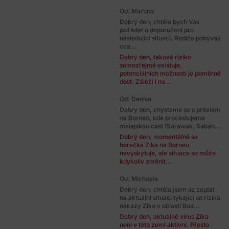
Od: Martina
Dobrý den, chtěla bych Vás
požádat o doporučení pro
následující situaci. Rodiče pobývají
cca...
Dobrý den, takové riziko
samozřejmé existuje,
potenciálních možností je poměrně
dost. Záleží i na...
Od: Denisa
Dobry den, chystame se s pritelem
na Borneo, kde procestujeme
malajskou cast (Sarawak, Sabah...
Dobrý den, momentálně se
horečka Zika na Borneu
nevyskytuje, ale situace se může
kdykoliv změnit...
Od: Michaela
Dobrý den, chtěla jsem se zeptat
na aktuální situaci týkající se rizika
nákazy Zika v oblasti Boa...
Dobrý den, aktuálně virus Zika
není v této zemi aktivní. Přesto