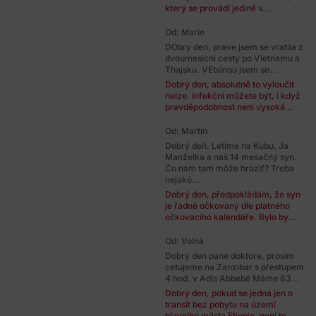
který se provádí jedině v...
Od: Marie
DObry den, prave jsem se vratila z
dvoumesicni cesty po Vietnamu a
Thajsku. VEtsinou jsem se...
Dobrý den, absolutně to vyloučit
nelze. Infekční můžete být, i když
pravděpodobnost není vysoká...
Od: Martin
Dobrý deň. Letíme na Kubu. Ja
Manželka a náš 14 mesačný syn.
Čo nám tam môže hroziť? Treba
nejaké...
Dobrý den, předpokládám, že syn
je řádně očkovaný dle platného
očkovacího kalendáře. Bylo by...
Od: Volná
Dobrý den pane doktore, prosím
cetujeme na Zanzibar s přestupem
4 hod. v Adis Abbebě Máme 63...
Dobrý den, pokud se jedná jen o
transit bez pobytu na území
hlavního města Etiopie, není to...