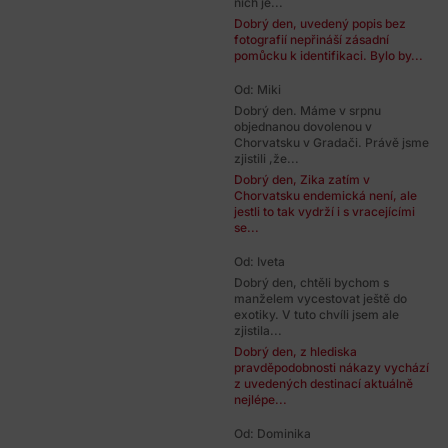
nich je...
Dobrý den, uvedený popis bez
fotografií nepřináší zásadní
pomůcku k identifikaci. Bylo by...
Od: Miki
Dobrý den. Máme v srpnu
objednanou dovolenou v
Chorvatsku v Gradači. Právě jsme
zjistili ,že...
Dobrý den, Zika zatím v
Chorvatsku endemická není, ale
jestli to tak vydrží i s vracejícími
se...
Od: Iveta
Dobrý den, chtěli bychom s
manželem vycestovat ještě do
exotiky. V tuto chvíli jsem ale
zjistila...
Dobrý den, z hlediska
pravděpodobnosti nákazy vychází
z uvedených destinací aktuálně
nejlépe...
Od: Dominika