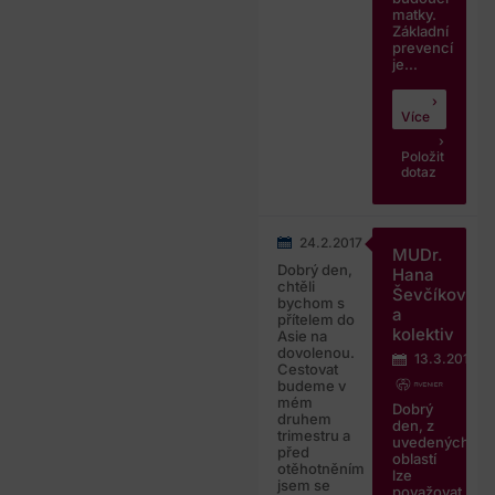
matky.
Základní
prevencí
je...
Více
Položit
dotaz
24.2.2017
MUDr.
Dobrý den,
Hana
chtěli
Ševčíková
bychom s
a
přítelem do
kolektiv
Asie na
dovolenou.
13.3.2017
Cestovat
budeme v
mém
Dobrý
druhem
den, z
trimestru a
uvedených
před
oblastí
otěhotněním
lze
jsem se
považovat