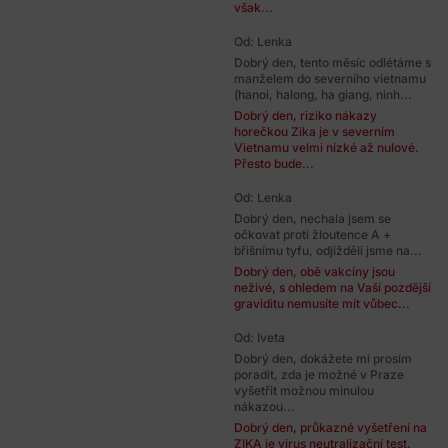
však...
Od: Lenka
Dobrý den, tento měsíc odlétáme s
manželem do severního vietnamu
(hanoi, halong, ha giang, ninh...
Dobrý den, riziko nákazy
horečkou Zika je v severním
Vietnamu velmi nízké až nulové.
Přesto bude...
Od: Lenka
Dobrý den, nechala jsem se
očkovat proti žloutence A +
břišnímu tyfu, odjížděli jsme na...
Dobrý den, obě vakcíny jsou
neživé, s ohledem na Vaší pozdější
graviditu nemusíte mít vůbec...
Od: Iveta
Dobrý den, dokážete mi prosím
poradit, zda je možné v Praze
vyšetřit možnou minulou
nákazou...
Dobrý den, průkazné vyšetření na
ZIKA je virus neutralizační test,