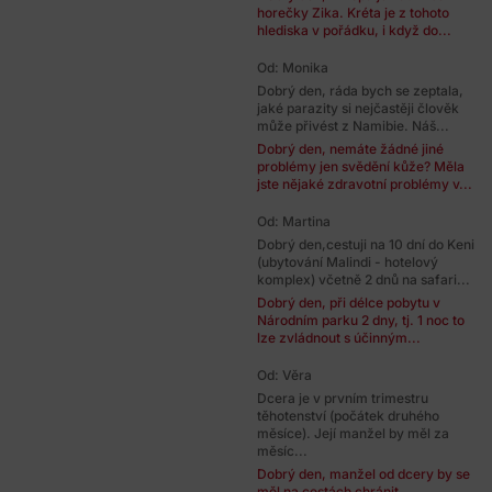
horečky Zika. Kréta je z tohoto
hlediska v pořádku, i když do...
Od: Monika
Dobrý den, ráda bych se zeptala,
jaké parazity si nejčastěji člověk
může přivést z Namibie. Náš...
Dobrý den, nemáte žádné jiné
problémy jen svědění kůže? Měla
jste nějaké zdravotní problémy v...
Od: Martina
Dobrý den,cestuji na 10 dní do Keni
(ubytování Malindi - hotelový
komplex) včetně 2 dnů na safari...
Dobrý den, při délce pobytu v
Národním parku 2 dny, tj. 1 noc to
lze zvládnout s účinným...
Od: Věra
Dcera je v prvním trimestru
těhotenství (počátek druhého
měsíce). Její manžel by měl za
měsíc...
Dobrý den, manžel od dcery by se
měl na cestách chránit