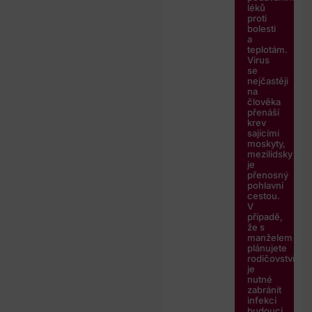
léků
proti
bolesti
a
teplotám.
Virus
se
nejčastěji
na
člověka
přenáší
krev
sajícími
moskyty,
mezilidsky
je
přenosný
pohlavní
cestou.
V
případě,
že s
manželem
plánujete
rodičovství,
je
nutné
zabránit
infekci
budoucí