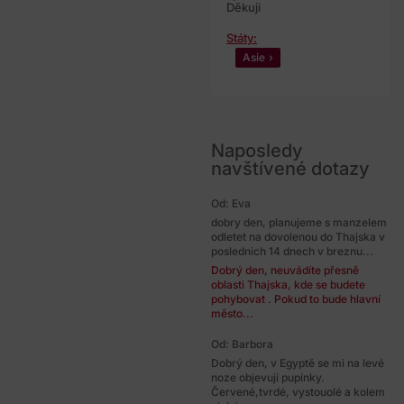
Děkuji
Státy:
Asie
Naposledy
navštívené dotazy
Od: Eva
dobry den, planujeme s manzelem
odletet na dovolenou do Thajska v
poslednich 14 dnech v breznu...
Dobrý den, neuvádíte přesně
oblasti Thajska, kde se budete
pohybovat . Pokud to bude hlavní
město...
Od: Barbora
Dobrý den, v Egyptě se mi na levé
noze objevují pupínky.
Červené,tvrdé, vystouolé a kolem