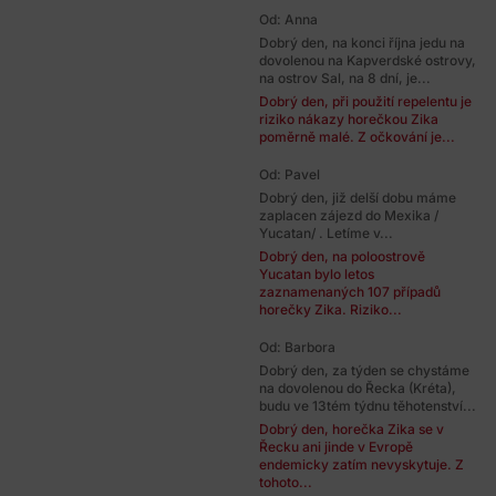
Od: Anna
Dobrý den, na konci října jedu na
dovolenou na Kapverdské ostrovy,
na ostrov Sal, na 8 dní, je...
Dobrý den, při použití repelentu je
riziko nákazy horečkou Zika
poměrně malé. Z očkování je...
Od: Pavel
Dobrý den, již delší dobu máme
zaplacen zájezd do Mexika /
Yucatan/ . Letíme v...
Dobrý den, na poloostrově
Yucatan bylo letos
zaznamenaných 107 případů
horečky Zika. Riziko...
Od: Barbora
Dobrý den, za týden se chystáme
na dovolenou do Řecka (Kréta),
budu ve 13tém týdnu těhotenství...
Dobrý den, horečka Zika se v
Řecku ani jinde v Evropě
endemicky zatím nevyskytuje. Z
tohoto...