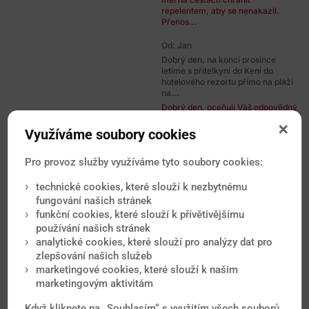
repelentem, aby se nenakazil.
Přenos...
Od: Jan
Dobrý den, na konci prosince
letíme s přítelkyní do Keni do
hotelového rezortu přímo na pláži
na...
Dobrý den, oceňuji Váš odpovědný
přístup. Za uvedených okolností
bych považoval riziko její...
Využíváme soubory cookies
Od: Alena
Pro provoz služby využíváme tyto soubory cookies:
Mám dotaz zda se obávat nějaké
nákazy na Kypru?
technické cookies, které slouží k nezbytnému
Dobrý den, na Kypru se vyskytují
fungování našich stránek
nemoci jako u nás, např. žloutenka
funkční cookies, které slouží k přívětivějšímu
A a meningokoková meningitida...
používání našich stránek
Od: Katka
analytické cookies, které slouží pro analýzy dat pro
Dobry den, planujeme v lednu
zlepšování našich služeb
exoticku dovolenku, ale zaroven
marketingové cookies, které slouží k našim
sa snazim otehotniet... Ktoru...
marketingovým aktivitám
Dobrý den, z uvedených destinací
bych z hlediska zdravotních rizik
Když kliknete na „Souhlasím“ s využitím všech souborů