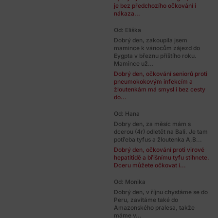
je bez předchozího očkování i
nákaza...
Od: Eliška
Dobrý den, zakoupila jsem
mamince k vánocům zájezd do
Eygpta v březnu příštího roku.
Mamince už...
Dobrý den, očkování seniorů proti
pneumokokovým infekcím a
žloutenkám má smysl i bez cesty
do...
Od: Hana
Dobry den, za měsíc mám s
dcerou (4r) odletět na Bali. Je tam
potřeba tyfus a žloutenka A,B...
Dobrý den, očkování proti virové
hepatitidě a břišnímu tyfu stihnete.
Dceru můžete očkovat i...
Od: Monika
Dobrý den, v říjnu chystáme se do
Peru, zavítáme také do
Amazonského pralesa, takže
máme v...