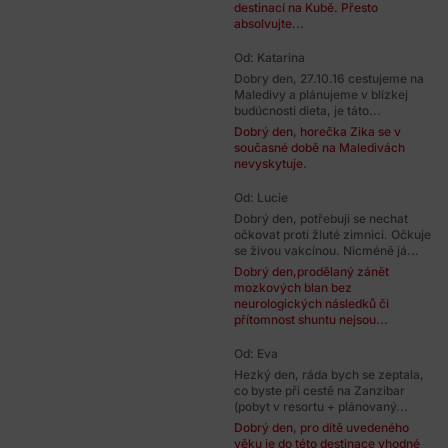
destinací na Kubě. Přesto
absolvujte...
Od: Katarina
Dobry den, 27.10.16 cestujeme na
Maledivy a plánujeme v blízkej
budúcnosti dieta, je táto...
Dobrý den, horečka Zika se v
současné době na Maledivách
nevyskytuje.
Od: Lucie
Dobrý den, potřebuji se nechat
očkovat proti žluté zimnici. Očkuje
se živou vakcínou. Nicméně já...
Dobrý den,prodělaný zánět
mozkových blan bez
neurologických následků či
přítomnost shuntu nejsou...
Od: Eva
Hezký den, ráda bych se zeptala,
co byste při cestě na Zanzibar
(pobyt v resortu + plánovaný...
Dobrý den, pro dítě uvedeného
věku je do této destinace vhodné