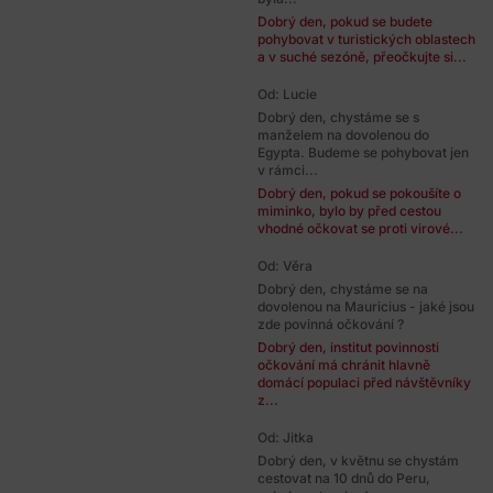
Dobrý den, pokud se budete
pohybovat v turistických oblastech
a v suché sezóně, přeočkujte si...
Od: Lucie
Dobrý den, chystáme se s
manželem na dovolenou do
Egypta. Budeme se pohybovat jen
v rámci...
Dobrý den, pokud se pokoušíte o
miminko, bylo by před cestou
vhodné očkovat se proti virové...
Od: Věra
Dobrý den, chystáme se na
dovolenou na Mauricius - jaké jsou
zde povinná očkování ?
Dobrý den, institut povinnosti
očkování má chránit hlavně
domácí populaci před návštěvníky
z...
Od: Jitka
Dobrý den, v květnu se chystám
cestovat na 10 dnů do Peru,