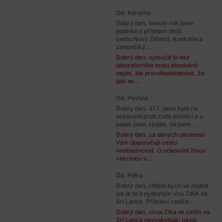
Od: Karolina
Dobrý den, minuly rok jsme
podnikli s přítelem delší
cestu:Nový Zéland, Austrálie a
zakončili ji...
Dobrý den, vyloučit to bez
laboratorního testu absolutně
nejde, ale pravděpodobnost, že
jste se...
Od: Pavlina
Dobry den, 31.1. jsem byla na
ockovani proti zlute zimnici a v
patek jsem zjistila, ze jsem...
Dobrý den, za daných okolností
Vám doporučuji cestu
neabsolvovat. O očkování živou
vakcínou v...
Od: Petra
Dobrý den, chtěla bych se zeptat
jak je to s výskytem viru ZIKA na
Srí Lance. Přítelovi rodiče...
Dobrý den, virus Zika se zatím na
Sri Lance nevyskytuje, navíc