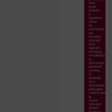
léků
proti
bolesti
a
teplotám.
Virus
se
nejčastěji
na
člověka
přenáší
krev
sajícími
moskyty,
mezilidsky
je
přenosný
pohlavní
cestou.
V
případě,
že s
manželem
plánujete
rodičovství,
je
nutné
zabránit
infekci
budoucí