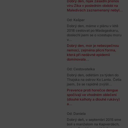
Dobrý den, nijak zásadní přenos
viru Zika v posledním období na
Maledivách zaznamenaný nebyl...
Od: Kašpar
Dobrý den, máme v plánu v létě
2018 cestovat po Madagaskaru,
doslechl jsem se o vzestupu moru
v...
Dobrý den, mor je nebezpečnou
nemocí, zejména plicní forma,
která při nedávné epidemii
dominovala...
Od: Cestovatelka
Dobrý den, odlétám za týden do
Thajska na ostrov Ko Lanta. Četla
jsem, že se rapidně zvýšil...
Prevence proti horečce dengue
spočívají ve vhodném oblečení
(dlouhé kalhoty a dlouhé rukávy)
a...
Od: Daniela
Dobrý deň, v septembri 2015 sme
boli s manželom na Kapverdách,