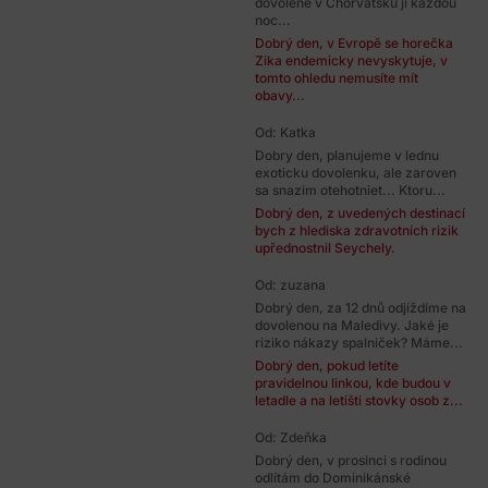
dovolené v Chorvatsku ji každou
noc...
Dobrý den, v Evropě se horečka
Zika endemicky nevyskytuje, v
tomto ohledu nemusíte mít
obavy...
Od: Katka
Dobry den, planujeme v lednu
exoticku dovolenku, ale zaroven
sa snazim otehotniet... Ktoru...
Dobrý den, z uvedených destinací
bych z hlediska zdravotních rizik
upřednostnil Seychely.
Od: zuzana
Dobrý den, za 12 dnů odjíždíme na
dovolenou na Maledivy. Jaké je
riziko nákazy spalniček? Máme...
Dobrý den, pokud letíte
pravidelnou linkou, kde budou v
letadle a na letišti stovky osob z...
Od: Zdeňka
Dobrý den, v prosinci s rodinou
odlítám do Dominikánské