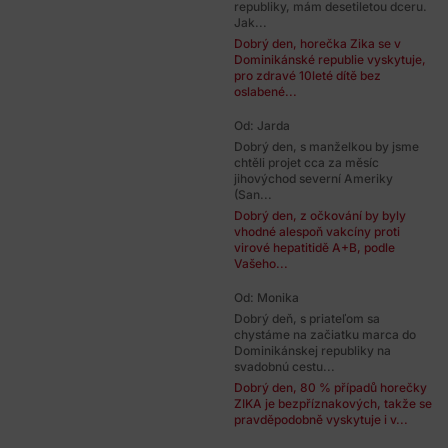
republiky, mám desetiletou dceru.
Jak...
Dobrý den, horečka Zika se v
Dominikánské republie vyskytuje,
pro zdravé 10leté dítě bez
oslabené...
Od: Jarda
Dobrý den, s manželkou by jsme
chtěli projet cca za měsíc
jihovýchod severní Ameriky
(San...
Dobrý den, z očkování by byly
vhodné alespoň vakcíny proti
virové hepatitidě A+B, podle
Vašeho...
Od: Monika
Dobrý deň, s priateľom sa
chystáme na začiatku marca do
Dominikánskej republiky na
svadobnú cestu...
Dobrý den, 80 % případů horečky
ZIKA je bezpříznakových, takže se
pravděpodobně vyskytuje i v...