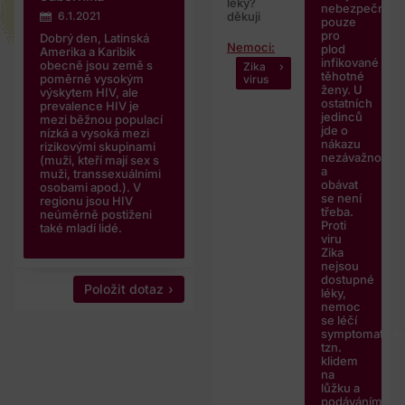
léky?
nebezpečná
6.1.2021
děkuji
pouze
pro
Dobrý den, Latinská
Nemoci:
plod
Amerika a Karibik
infikované
obecně jsou země s
Zika
těhotné
poměrně vysokým
virus
ženy. U
výskytem HIV, ale
ostatních
prevalence HIV je
jedinců
mezi běžnou populací
jde o
nízká a vysoká mezi
nákazu
rizikovými skupinami
nezávažnou
(muži, kteří mají sex s
a
muži, transsexuálními
obávat
osobami apod.). V
se není
regionu jsou HIV
třeba.
neúměrně postiženi
Proti
také mladí lidé.
viru
Zika
nejsou
dostupné
Položit dotaz
léky,
nemoc
se léčí
symptomaticky
tzn.
klidem
na
lůžku a
podáváním