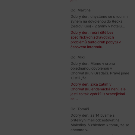
Od: Martina
Dobrý den, chystáme se s rocnim
synem na dovolenou do Recka
(ostrov Kos) - 2 tydny v hotelu...
Dobrý den, roční dítě bez
specifických zdravotních
problémů tento druh pobytu v
časovém intervalu...
Od: Miki
Dobrý den. Máme v srpnu
objednanou dovolenou v
Chorvatsku v Gradači. Právě jsme
zjistili ,že...
Dobrý den, Zika zatím v
Chorvatsku endemická není, ale
jestli to tak vydrží i s vracejícími
se...
Od: Tomáš
Dobry den, za 14 bysme s
pritelkyni meli odcestovat na
Maledivy. Vzhledem k tomu, ze se
chceme v...