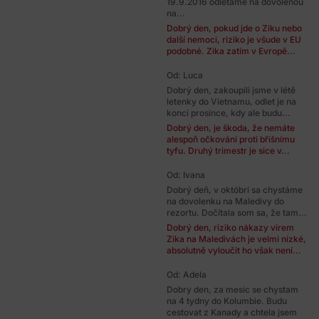
19.9.2016 odlétáme na dovolenou
na...
Dobrý den, pokud jde o Ziku nebo
další nemoci, riziko je všude v EU
podobné. Zika zatím v Evropě...
Od: Luca
Dobrý den, zakoupili jsme v létě
letenky do Vietnamu, odlet je na
konci prosince, kdy ale budu...
Dobrý den, je škoda, že nemáte
alespoň očkování proti břišnímu
tyfu. Druhý trimestr je sice v...
Od: Ivana
Dobrý deň, v októbri sa chystáme
na dovolenku na Maledivy do
rezortu. Dočítala som sa, že tam...
Dobrý den, riziko nákazy virem
Zika na Maledivách je velmi nízké,
absolutně vyloučit ho však není...
Od: Adela
Dobry den, za mesic se chystam
na 4 tydny do Kolumbie. Budu
cestovat z Kanady a chtela jsem