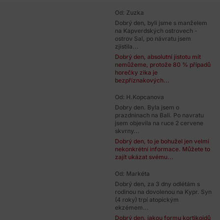
Od: Zuzka
Dobrý den, byli jsme s manželem
na Kapverdských ostrovech -
ostrov Sal, po návratu jsem
zjistila...
Dobrý den, absolutní jistotu mít
nemůžeme, protože 80 % případů
horečky zika je
bezpříznakových...
Od: H.Kopcanova
Dobry den. Byla jsem o
prazdninach na Bali. Po navratu
jsem objevila na ruce 2 cervene
skvrny...
Dobrý den, to je bohužel jen velmi
nekonkrétní informace. Můžete to
zajít ukázat svému...
Od: Markéta
Dobrý den, za 3 dny odlétám s
rodinou na dovolenou na Kypr. Syn
(4 roky) trpí atopickým
ekzémem...
Dobrý den, jakou formu kortikoidů