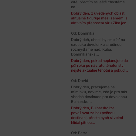
dítě, předtím se ještě chystáme
na...
Dobrý den, z uvedených oblastí
aktuálně figuruje mezi zeměmi s
aktivním přenosem viru Zika jen...
Od: Dominika
Dobrý deň, chceli by sme ísť na
exotickú dovolenku s rodinou,
rozmýšľame nad: Kuba,
Dominikánska...
Dobrý den, pokud neplánujete do
půl roku po návratu těhotenství,
nejste aktuálně těhotní a pokud...
Od: David
Dobrý den, pracujeme na
miminku, nevíme, zda je pro nás
vhodná destinace pro dovolenou
Bulharsko...
Dobrý den, Bulharsko lze
považovat za bezpečnou
destinaci, přesto bych si velmi
hlídal pitnou...
Od: Petra