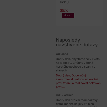
Děkuji
Státy:
Asie
Naposledy
navštívené dotazy
Od: Jana
Dobrý den, chystáme se v květnu
na Madeiru, 3 týdny včetně
horského pochodu a spaní ve
stanech...
Dobrý den, Doporučuji
zkontrolovat platnost očkování
proti tetanu a realizovat očkování
proti...
Od: Vladimir
Dobrý den prosím mám takový
dotaz manželka je v 5tt a na