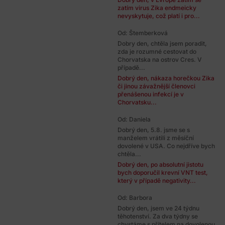
zatím virus Zika endmeicky
nevyskytuje, což platí i pro...
Od: Štemberková
Dobry den, chtěla jsem poradit,
zda je rozumné cestovat do
Chorvatska na ostrov Cres. V
případě...
Dobrý den, nákaza horečkou Zika
či jinou závažnější členovci
přenášenou infekcí je v
Chorvatsku...
Od: Daniela
Dobrý den, 5.8. jsme se s
manželem vrátili z měsíční
dovolené v USA. Co nejdříve bych
chtěla...
Dobrý den, po absolutní jistotu
bych doporučil krevní VNT test,
který v případě negativity...
Od: Barbora
Dobrý den, jsem ve 24 týdnu
těhotenství. Za dva týdny se
chystáme s přítelem na dovolenou