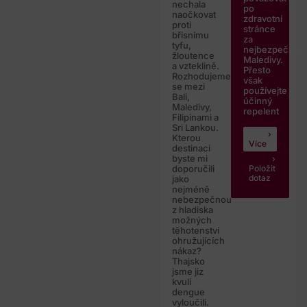
nechala
po
naočkovat
zdravotní
proti
stránce
břisnímu
za
tyfu,
nejbezpečnějš
žloutence
Maledivy.
a vzteklině.
Přesto
Rozhodujeme
však
se mezi
používejte
Bali,
účinný
Maledivy,
repelent
Filipinami a
Sri Lankou.
Kterou
Více
destinaci
byste mi
Položit
doporučili
dotaz
jako
nejméně
nebezpečnou
z hladiska
možných
těhotenství
ohružujících
nákaz?
Thajsko
jsme jiz
kvuli
dengue
vyloučili.