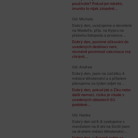
používáte? Pokud jen lokální,
imunitu to nijak zásadně...
Od: Michala
Dobrý den, uvažujeme o dovolené
na Madeiře, příp. na Kypru na
přelomu listopadu a prosince...
Dobrý den, povinné očkování do
uvedených destinací není,
nicméně povinnost vakcinace má
chránit...
Od: Andrea
Dobrý den, jsem na začátku 4.
měsíce těhotenství a s přítelem
plánujeme za týden odjet na...
Dobrý den, pokud jde o Ziku nebo
další nemoci, riziko je všude v
uvedených oblastech EU
podobné...
Od: Hanka
Dobrý den od 6.8 cestujeme s
manželem na 8 dní na Sicilii jsem
ve druhém měsíci těhotenství...
Dobrý den, v Evropě zatím se