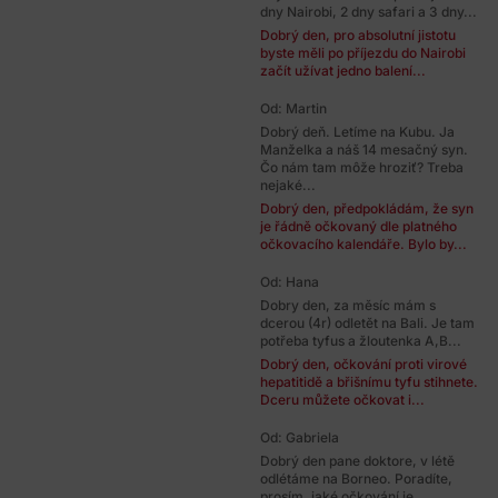
dny Nairobi, 2 dny safari a 3 dny...
Dobrý den, pro absolutní jistotu
byste měli po příjezdu do Nairobi
začít užívat jedno balení...
Od: Martin
Dobrý deň. Letíme na Kubu. Ja
Manželka a náš 14 mesačný syn.
Čo nám tam môže hroziť? Treba
nejaké...
Dobrý den, předpokládám, že syn
je řádně očkovaný dle platného
očkovacího kalendáře. Bylo by...
Od: Hana
Dobry den, za měsíc mám s
dcerou (4r) odletět na Bali. Je tam
potřeba tyfus a žloutenka A,B...
Dobrý den, očkování proti virové
hepatitidě a břišnímu tyfu stihnete.
Dceru můžete očkovat i...
Od: Gabriela
Dobrý den pane doktore, v létě
odlétáme na Borneo. Poradíte,
prosím, jaké očkování je