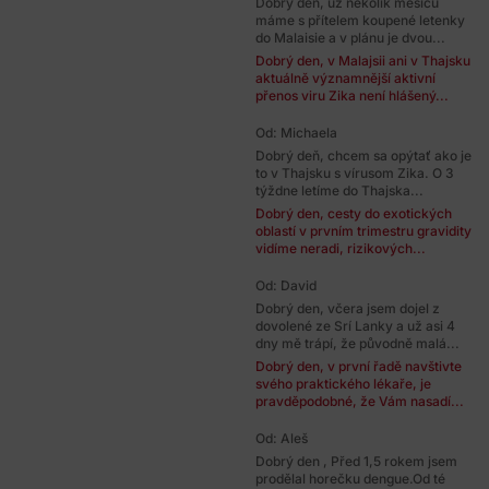
Dobrý den, už několik měsíců
máme s přítelem koupené letenky
do Malaisie a v plánu je dvou...
Dobrý den, v Malajsii ani v Thajsku
aktuálně významnější aktivní
přenos viru Zika není hlášený...
Od: Michaela
Dobrý deň, chcem sa opýtať ako je
to v Thajsku s vírusom Zika. O 3
týždne letíme do Thajska...
Dobrý den, cesty do exotických
oblastí v prvním trimestru gravidity
vidíme neradi, rizikových...
Od: David
Dobrý den, včera jsem dojel z
dovolené ze Srí Lanky a už asi 4
dny mě trápí, že původně malá...
Dobrý den, v první řadě navštivte
svého praktického lékaře, je
pravděpodobné, že Vám nasadí...
Od: Aleš
Dobrý den , Před 1,5 rokem jsem
prodělal horečku dengue.Od té