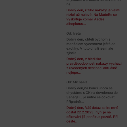
na...
Dobrý den, riziko nákazy je velmi
nízké až nulové. Na Madeiře se
vyskytuje komár Aedes
albopictus...
Od: Iveta
Dobrý den, chtěli bychom s
manželem vycestovat ještě do
exotiky. V tuto chvíli jsem ale
zjistila...
Dobrý den, z hlediska
pravděpodobnosti nákazy vychází
z uvedených destinací aktuálně
nejlépe...
Od: Michaela
Dobrý den,na konci února se
chystáme s CK na dovolenou do
Senegalu, je nutné se očkovat.
Případně...
Dobrý den, Váš dotaz se ke mně
dostal 22.2.2023, nyní je na
očkování již poněkud pozdě. Při
cestě...