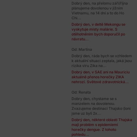
Dobrý den, na přelomu září/října
plánujeme dovolenou v jižním
Vietnamu, na 14 dní a to do Ho
Chi...
Dobrý den, v deltě Mekongu se
vyskytuje místy malárie. S
otěhotněním bych doporučil po
návratu...
Od: Martina
Dobrý den, ráda bych se vzhledem
k aktuální situaci zeptala, jaká jsou
rizika viru Zika na...
Dobrý den, v SAE ani na Mauriciu
aktuálně přenos horečky ZIKA
nehrozí. Světové zdravotnická...
Od: Renata
Dobry den, chystame se s
manzelem na dovolenou.
Zvazujeme destinaci Thajsko (loni
jsme uz byli 2x...
Dobrý den, některé oblasti Thajska
mají problém s epidemiemi
horečky dengue. Z tohoto
pohledu...