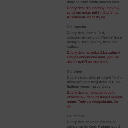
doby se cítím často unaven přes...
Dobrý den, dlouhodobý únavový
syndrom může mít i jiné příčiny.
Absolvoval jste testy na...
Od: Anezka
Dobry den, jsem v 18 tt,
zvazujeme cestu do Chorvatska a
Bosny a Hercegoviny, hrozí zde
riziko...
Dobrý den, horečka Zika zatím v
Evropě endemická není, jestli se
ale nerozšíří po skončení...
Od: Dana
Dobrý večer, před přibližně 10 dny
něco poštípalo moji dceru v Dubaji
(během večerní procházky...
Dobrý den, z mého pohledu to
vzhledem k dané destinaci nebude
nutné. Tedy za předpokladu, že
se...
Od: Monika
Dobrý den, na konci června se
chystáme do Keni. V plánu jsou 2