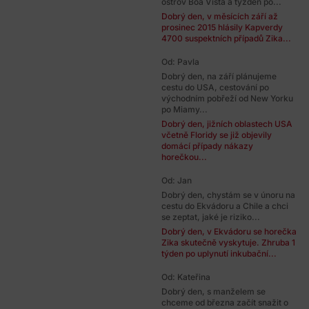
ostrov Boa Vista a týždeň po...
Dobrý den, v měsících září až
prosinec 2015 hlásily Kapverdy
4700 suspektních případů Zika...
Od: Pavla
Dobrý den, na září plánujeme
cestu do USA, cestování po
východním pobřeží od New Yorku
po Miamy...
Dobrý den, jižních oblastech USA
včetně Floridy se již objevily
domácí případy nákazy
horečkou...
Od: Jan
Dobrý den, chystám se v únoru na
cestu do Ekvádoru a Chile a chci
se zeptat, jaké je riziko...
Dobrý den, v Ekvádoru se horečka
Zika skutečně vyskytuje. Zhruba 1
týden po uplynutí inkubační...
Od: Kateřina
Dobrý den, s manželem se
chceme od března začít snažit o