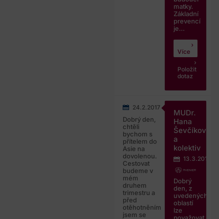
matky.
Základní
prevencí
je...
Více
Položit
dotaz
24.2.2017
MUDr.
Dobrý den,
Hana
chtěli
Ševčíková
bychom s
a
přítelem do
kolektiv
Asie na
dovolenou.
13.3.2017
Cestovat
budeme v
mém
Dobrý
druhem
den, z
trimestru a
uvedených
před
oblastí
otěhotněním
lze
jsem se
považovat