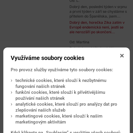
Od: L.
Dobrý den, poslední týden v srpnu
a první týden v září se chystáme s
přítelem do Španělska, jsem...
Dobrý den, horečka Zika zatím v
Evropě endemická není, jestli se
ale nerozšíří po skončení...
Od: Martina
Dobrý den, chtěla bych Vás
požádat o doporučení pro
Využíváme soubory cookies
následující situaci. Rodiče pobývají
cca...
Dobrý den, takové riziko
Pro provoz služby využíváme tyto soubory cookies:
samozřejmé existuje,
potenciálních možností je poměrně
technické cookies, které slouží k nezbytnému
dost. Záleží i na...
fungování našich stránek
funkční cookies, které slouží k přívětivějšímu
Od: Hana
používání našich stránek
Dobrý den, 10.září jedeme s
analytické cookies, které slouží pro analýzy dat pro
přítelem do Itálie, Lignana. Já v té
době budu v 20.-21.tt. Chtěla...
zlepšování našich služeb
Dobrý den, pokud jde o Ziku nebo
marketingové cookies, které slouží k našim
další nemoci, riziko je všude v EU
marketingovým aktivitám
podobné. Zika zatím v Evropě...
Když kliknete na „Souhlasím“ s využitím všech souborů