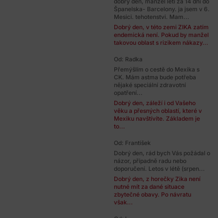
dobry den, manzel leti za 14 dni do
Španelska- Barcelony. ja jsem v 6.
Mesici. tehotenstvi. Mam...
Dobrý den, v této zemi ZIKA zatím
endemická není. Pokud by manžel
takovou oblast s rizikem nákazy...
Od: Radka
Přemýšlím o cestě do Mexika s
CK. Mám astma bude potřeba
nějaké speciální zdravotní
opatření...
Dobrý den, záleží i od Vašeho
věku a přesných oblastí, které v
Mexiku navštívíte. Základem je
to...
Od: František
Dobrý den, rád bych Vás požádal o
názor, případně radu nebo
doporučení. Letos v létě (srpen...
Dobrý den, z horečky Zika není
nutné mít za dané situace
zbytečné obavy. Po návratu
však...