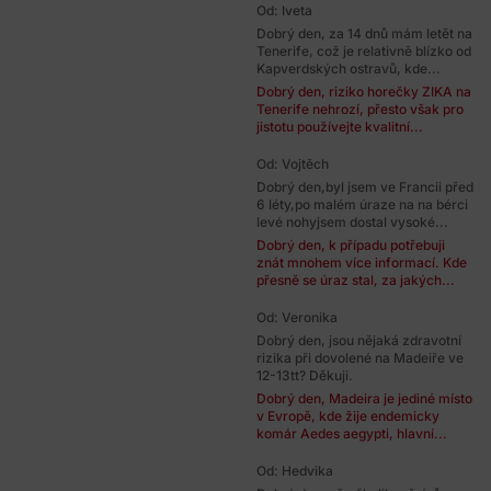
Od: Iveta
Dobrý den, za 14 dnů mám letět na
Tenerife, což je relativně blízko od
Kapverdských ostravů, kde...
Dobrý den, riziko horečky ZIKA na
Tenerife nehrozí, přesto však pro
jistotu používejte kvalitní...
Od: Vojtěch
Dobrý den,byl jsem ve Francii před
6 léty,po malém úraze na na bérci
levé nohyjsem dostal vysoké...
Dobrý den, k případu potřebuji
znát mnohem více informací. Kde
přesně se úraz stal, za jakých...
Od: Veronika
Dobrý den, jsou nějaká zdravotní
rizika při dovolené na Madeiře ve
12-13tt? Děkuji.
Dobrý den, Madeira je jediné místo
v Evropě, kde žije endemicky
komár Aedes aegypti, hlavní...
Od: Hedvika