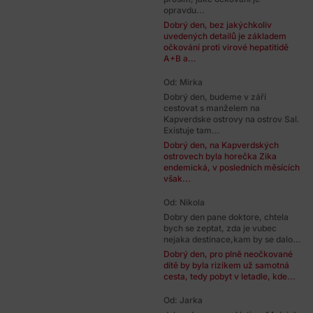
opravdu...
Dobrý den, bez jakýchkoliv
uvedených detailů je základem
očkování proti virové hepatitidě
A+B a...
Od: Mirka
Dobrý den, budeme v září
cestovat s manželem na
Kapverdske ostrovy na ostrov Sal.
Existuje tam...
Dobrý den, na Kapverdských
ostrovech byla horečka Zika
endemická, v posledních měsících
však...
Od: Nikola
Dobry den pane doktore, chtela
bych se zeptat, zda je vubec
nejaka destinace,kam by se dalo...
Dobrý den, pro plně neočkované
dítě by byla rizikem už samotná
cesta, tedy pobyt v letadle, kde...
Od: Jarka