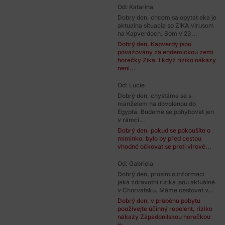
Od: Katarina
Dobry den, chcem sa opytat aka je
aktualna situacia so ZIKA virusom
na Kapverdoch. Som v 23...
Dobrý den, Kapverdy jsou
považovány za endemickou zemi
horečky Zika. I když riziko nákazy
není...
Od: Lucie
Dobrý den, chystáme se s
manželem na dovolenou do
Egypta. Budeme se pohybovat jen
v rámci...
Dobrý den, pokud se pokoušíte o
miminko, bylo by před cestou
vhodné očkovat se proti virové...
Od: Gabriela
Dobrý den, prosím o informaci
jaká zdravotní rizika jsou aktuálně
v Chorvatsku. Máme cestovat v...
Dobrý den, v průběhu pobytu
používejte účinný repelent, riziko
nákazy Západonilskou horečkou
je...