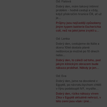
Od: Fialová
Dobrý den, mám takový intimní
problém - hodně cestuji a vždy,
když překročím hranice ČR, ať už
je...
Průjmy jsou nejčastěji způsobeny
jiným typem bakterie Escherichia
coli, než na jaké jsme zvyklí u...
Od: Lenka
Dobrý den, cestujeme do Itálie a
dcera 10let dostala plané
neštovice je možné po 10 dnech
nebo...
Dobrý den, to záleží od toho, pod
jakým klinickým obrazem bude
nákaza probíhat. Někdy je jen...
Od: Eva
Dobrý den, jsme na dovolené v
Egyptě, po návratu bychom chtěli
v říjnu podstoupit IVF, myslíte...
Dobrý den, riziko nákazy virem
Zika v Egyptě aktuálně nehrozí, v
této zemi jsou však i jiné...