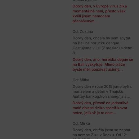
Dobrý den, v Evropě virus Zika
momentálně není, přesto však
kvůli jiným nemocem
přenášeným...
Od: Zuzana
Dobry den, chcela by som spytat
na Bali na horucku dengue.
Cestujeme v juli (7 mesiac) s detmi
8...
Dobrý den, ano, horečka degue se
na Bali vyskytuje. Mimo pláže
byste měli používat účinný...
Od: Milka
Dobry den v roce 2015 jsme byli s
manzelem a detmi v Thajsku
/pattay,bankog,koh shang/ ja a...
Dobrý den, přesně na jednotlivé
malé oblasti riziko specifikovat
nelze, jelikož je to dost...
Od: Mirka
Dobrý den, chtěla jsem se zeptat
na nemoc Zika v Řecku. Od 12-