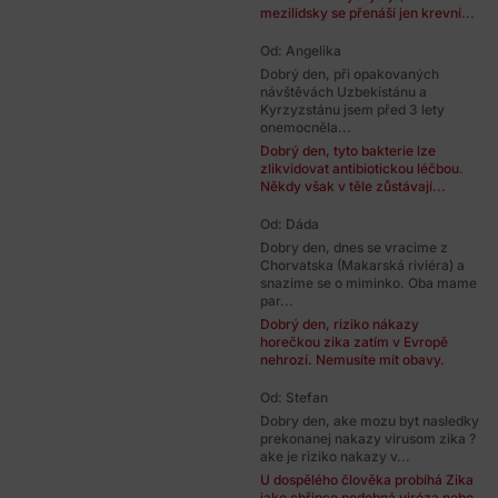
mezilidsky se přenáší jen krevní...
Od: Angelika
Dobrý den, při opakovaných
návštěvách Uzbekistánu a
Kyrzyzstánu jsem před 3 lety
onemocněla...
Dobrý den, tyto bakterie lze
zlikvidovat antibiotickou léčbou.
Někdy však v těle zůstávají...
Od: Dáda
Dobry den, dnes se vracime z
Chorvatska (Makarská riviéra) a
snazime se o miminko. Oba mame
par...
Dobrý den, riziko nákazy
horečkou zika zatím v Evropě
nehrozí. Nemusíte mít obavy.
Od: Stefan
Dobry den, ake mozu byt nasledky
prekonanej nakazy virusom zika ?
ake je riziko nakazy v...
U dospělého člověka probíhá Zika
jako chřipce podobná viróza nebo