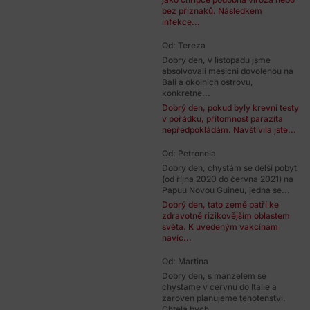
bez příznaků. Následkem
infekce...
Od: Tereza
Dobry den, v listopadu jsme
absolvovali mesicni dovolenou na
Bali a okolnich ostrovu,
konkretne...
Dobrý den, pokud byly krevní testy
v pořádku, přítomnost parazita
nepředpokládám. Navštívila jste...
Od: Petronela
Dobry den, chystám se delší pobyt
(od října 2020 do června 2021) na
Papuu Novou Guineu, jedna se...
Dobrý den, tato země patří ke
zdravotně rizikovějším oblastem
světa. K uvedeným vakcínám
navíc...
Od: Martina
Dobry den, s manzelem se
chystame v cervnu do Italie a
zaroven planujeme tehotenstvi.
Chtela bych...