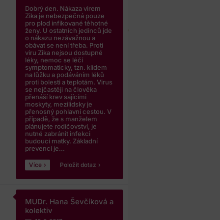
Dobrý den. Nákaza virem
Zika je nebezpečná pouze
pro plod infikované těhotné
ženy. U ostatních jedinců jde
o nákazu nezávažnou a
obávat se není třeba. Proti
viru Zika nejsou dostupné
léky, nemoc se léčí
symptomaticky, tzn. klidem
na lůžku a podáváním léků
proti bolesti a teplotám. Virus
se nejčastěji na člověka
přenáší krev sajícími
moskyty, mezilidsky je
přenosný pohlavní cestou. V
případě, že s manželem
plánujete rodičovství, je
nutné zabránit infekci
budoucí matky. Základní
prevencí je...
Více
Položit dotaz
MUDr. Hana Ševčíková a
kolektiv