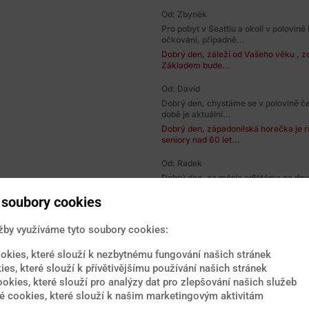
Od: Zbyněk
Pro pobyt v Seattlu a okolí v polovin
očkování, případně...
Dobrý den, záleží od Vašeho věku , zd
Základem bude...
Od: David
Dobrý den, chystáme se v polovině če
době je aktuální...
Dobrý den, západonilská horečka je r
seniory nad 60 let...
Od: Radek
Dobrý den, za měsíc odlétáme na dov
očkování proti žluté...
soubory cookies
Dobrý den, žlutá zimnice se v Thajsk
Evropy, vakcinace...
žby využíváme tyto soubory cookies:
Od: vendula
dobry den , jsem ve 4 mesici tehotenst
okies, které slouží k nezbytnému fungování našich stránek
mam strach z...
ies, které slouží k přívětivějšímu používání našich stránek
Dobrý den, přenos nákazy na Vás nelz
ookies, které slouží pro analýzy dat pro zlepšování našich služeb
původců, riziko však...
 cookies, které slouží k našim marketingovým aktivitám