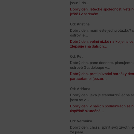
jsou: 1.do...
Dobrý den, letecké společnosti většin
ještě i v sedmém...
Od: Kristina
Dobry den, mam este jednu otazku? ci 
ostrov je...
Dobrý den, velmi nízké riziko je na o
zlepšuje i na dalších...
Od: Petr
Dobrý den, pane docente, plánujeme 
ostrově Guadeloupe v...
Dobrý den, proti původci horečky den
paracetamol (pozor...
Od: Adriana
Dobrý den, jaká je standardní léčba 
jsem se v...
Dobrý den, v našich podmínkách se na
úspěšně skutečně...
Od: Veronika
Dobrý den, chci si splnit svůj životní
že jsem...