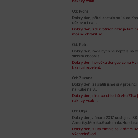
nákazy však...
Od: Ivona
Dobrý den, přítel cestuje na 14 do Ka
očkování na...
Dobrý den, zdravotních rizik je tam ce
možné chránit se...
Od: Petra
Dobry den, rada bych se zeptala na v
sussim obdobi a...
Dobrý den, horečka dengue se na Hain
kvalitní repelent...
Od: Zuzana
Dobrý den, zaplatili jsme si v prosi
na Kubě na 3...
Dobrý den, situace ohledně viru Zika 
nákazy však...
Od: Olga
Dobrý den,v únoru 2017 cestuji na 30 
Ameriky,Mexiko,Guatemala,Honduras
Dobrý den, žlutá zimnic se v rámci uv
východně) od...