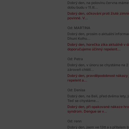
Dobrý den, na polovinu června máme 
dobu budu v 11.tt...
Dobrý den, očkování proti žluté zimnic
povinné. V...
Od: MARTINA
Dobrý den, prosím o aktuální informa
Dhuni Kolhu...
Dobrý den, horečka zika aktuálně v da
doporučujeme účinný repelent...
Od: Petra
Dobrý den, v únoru se chystáme na 2
zároveň chtěli...
Dobrý den, pravděpodobnost nákazy je
repelent a...
Od: Denisa
Dobrý den, na Bali, před dvěma lety,
Teď se chystáme...
Dobrý den, při opakované nákaze hr
syndrom. Dengue se v...
Od: renn
Dobrý den, jsem ve 13tt a s přítelem 