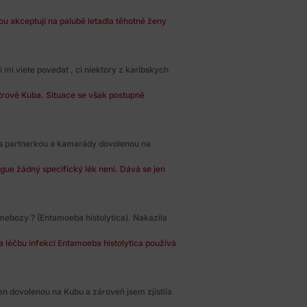
ou akceptují na palubě letadla těhotné ženy
mi viete povedat , ci niektory z karibskych
strově Kuba. Situace se však postupně
s partnerkou a kamarády dovolenou na
gue žádný specifický lék není. Dává se jen
amebozy ? (Entamoeba histolytica). Nakazila
 léčbu infekcí Entamoeba histolytica používá
 sen dovolenou na Kubu a zároveň jsem zjistila