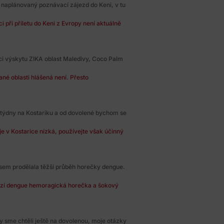
naplánovaný poznávací zájezd do Keni, v tu
i při příletu do Keni z Evropy není aktuálně
ci výskytu ZIKA oblast Maledivy, Coco Palm
né oblasti hlášená není. Přesto
 týdny na Kostariku a od dovolené bychom se
 v Kostarice nízká, používejte však účinný
 jsem prodělala těžší průběh horečky dengue.
ozí dengue hemoragická horečka a šokový
by sme chtěli ještě na dovolenou, moje otázky