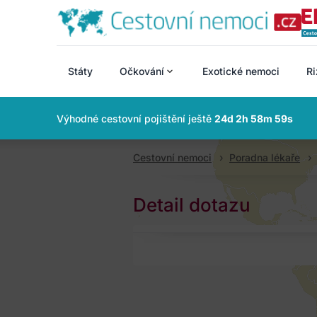
Státy
Očkování
Exotické nemoci
Ri
Výhodné cestovní pojištění ještě
24d 2h 58m 58s
Cestovní nemoci
Poradna lékaře
Detail dotazu