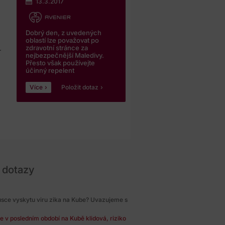
13.3.2017
Dobrý den, z uvedených
oblastí lze považovat po
zdravotní stránce za
.
nejbezpečnější Maledivy.
Přesto však používejte
účinný repelent
Více
Položit dotaz
 dotazy
tusce vyskytu viru zika na Kube? Uvazujeme s
je v posledním období na Kubě klidová, riziko