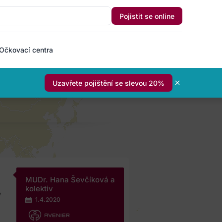
Pojistit se online
Očkovací centra
Uzavřete pojištění se slevou 20%
MUDr. Hana Ševčíková a
kolektiv
y
1.4.2020