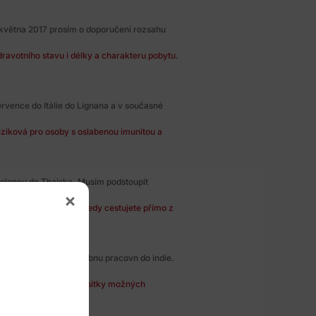
ě května 2017 prosím o doporučení rozsahu
ravotního stavu i délky a charakteru pobytu.
rvence do Itálie do Lignana a v současné
iziková pro osoby s oslabenou imunitou a
olenou do Thajska. Musím podstoupit
u nevyskytuje. Pokud tedy cestujete přímo z
vi a pritel ma ten v dubnu pracovn do indie.
e vyloučit, existují desítky možných