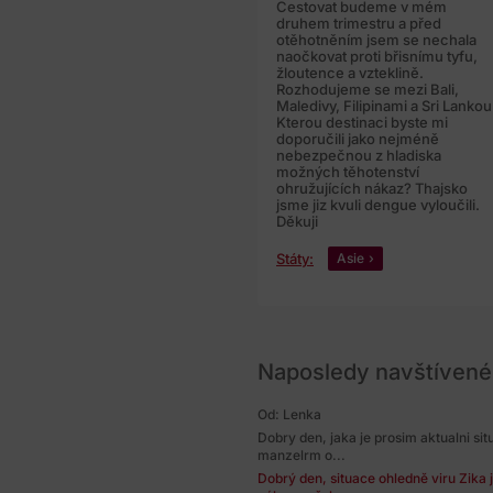
Cestovat budeme v mém
druhem trimestru a před
otěhotněním jsem se nechala
naočkovat proti břisnímu tyfu,
žloutence a vzteklině.
Rozhodujeme se mezi Bali,
Maledivy, Filipinami a Sri Lankou
Kterou destinaci byste mi
doporučili jako nejméně
nebezpečnou z hladiska
možných těhotenství
ohružujících nákaz? Thajsko
jsme jiz kvuli dengue vyloučili.
Děkuji
Státy:
Asie
Naposledy navštívené
Od: Lenka
Dobry den, jaka je prosim aktualni si
manzelrm o...
Dobrý den, situace ohledně viru Zika 