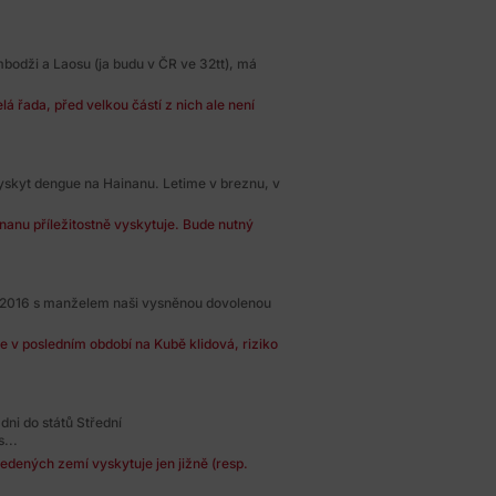
mbodži a Laosu (ja budu v ČR ve 32tt), má
lá řada, před velkou částí z nich ale není
yskyt dengue na Hainanu. Letime v breznu, v
anu příležitostně vyskytuje. Bude nutný
nci 2016 s manželem naši vysněnou dovolenou
je v posledním období na Kubě klidová, riziko
dni do států Střední
...
edených zemí vyskytuje jen jižně (resp.