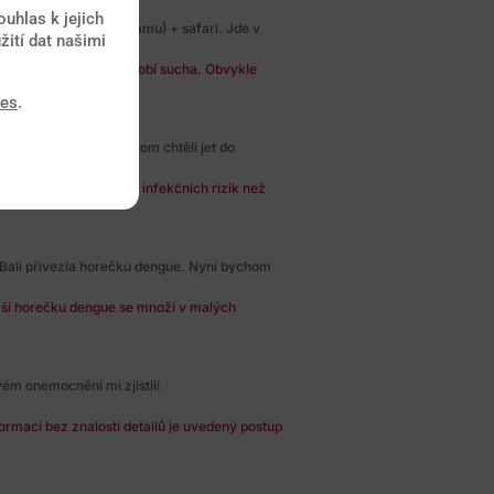
uhlas k jejich
ast východní Keni (Watamu) + safari. Jde v
žití dat našimi
lárie vyskytuje i v období sucha. Obvykle
ies
.
tě, avšak v únoru bychom chtěli jet do
existuje mnohem více infekčních rizik než
 Bali přivezla horečku dengue. Nyní bychom
ší horečku dengue se množí v malých
vém onemocnění mi zjistili
rmací bez znalostí detailů je uvedený postup