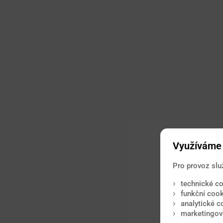
Využíváme 
Pro provoz slu
technické co
funkční cook
analytické c
marketingové