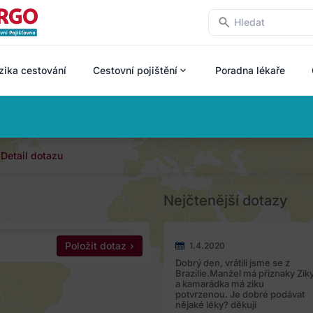
zika cestování
Cestovní pojištění
Poradna lékaře
Detail dotazu
Nejčtenější dotazy
Položit dotaz
1.4.2020
Dobrý den, vrátili jsme se z
Brazilie.Manžel má příznaky Zik
a kamarádka má ziku
potvrzenou. Je dobré podávat
nějaké léky? děkuji