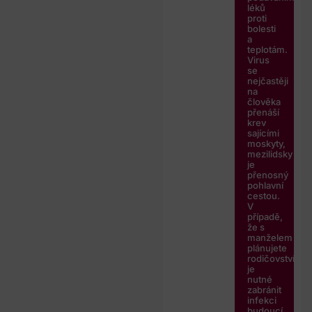
léků
proti
bolesti
a
teplotám.
Virus
se
nejčastěji
na
člověka
přenáší
krev
sajícími
moskyty,
mezilidsky
je
přenosný
pohlavní
cestou.
V
případě,
že s
manželem
plánujete
rodičovství,
je
nutné
zabránit
infekci
budoucí