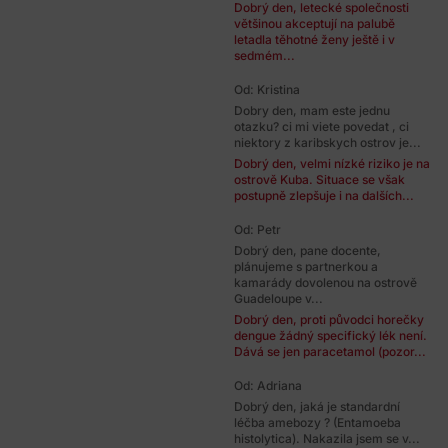
Dobrý den, letecké společnosti
většinou akceptují na palubě
letadla těhotné ženy ještě i v
sedmém...
Od: Kristina
Dobry den, mam este jednu
otazku? ci mi viete povedat , ci
niektory z karibskych ostrov je...
Dobrý den, velmi nízké riziko je na
ostrově Kuba. Situace se však
postupně zlepšuje i na dalších...
Od: Petr
Dobrý den, pane docente,
plánujeme s partnerkou a
kamarády dovolenou na ostrově
Guadeloupe v...
Dobrý den, proti původci horečky
dengue žádný specifický lék není.
Dává se jen paracetamol (pozor...
Od: Adriana
Dobrý den, jaká je standardní
léčba amebozy ? (Entamoeba
histolytica). Nakazila jsem se v...