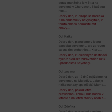
dotaz manželka je v 5tt a na
dovolené v Chorvatsku ji každou
noc...
Dobrý den, v Evropě se horečka
Zika endemicky nevyskytuje, v
tomto ohledu nemusíte mít
obavy...
Od: Katka
Dobry den, planujeme v lednu
exoticku dovolenku, ale zaroven
sa snazim otehotniet... Ktoru...
Dobrý den, z uvedených destinací
bych z hlediska zdravotních rizik
upřednostnil Seychely.
Od: zuzana
Dobrý den, za 12 dnů odjíždíme na
dovolenou na Maledivy. Jaké je
riziko nákazy spalniček? Máme...
Dobrý den, pokud letíte
pravidelnou linkou, kde budou v
letadle a na letišti stovky osob z...
Od: Zdeňka
Dobrý den, v prosinci s rodinou