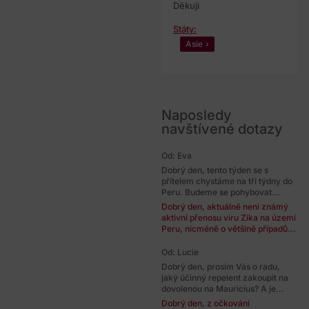
Děkuji
Státy:
Asie
Naposledy
navštívené dotazy
Od: Eva
Dobrý den, tento týden se s
přítelem chystáme na tři týdny do
Peru. Budeme se pohybovat...
Dobrý den, aktuálně není známý
aktivní přenosu viru Zika na území
Peru, nicméně o většině případů...
Od: Lucie
Dobrý den, prosím Vás o radu,
jaký účinný repelent zakoupit na
dovolenou na Mauricius? A je...
Dobrý den, z očkování