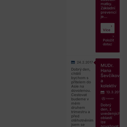
matky.
Základní
prevencí
je...
Více
Položit
dotaz
24.2.2017
MUDr.
Dobrý den,
Hana
chtěli
Ševčíková
bychom s
a
přítelem do
kolektiv
Asie na
dovolenou.
13.3.2017
Cestovat
budeme v
mém
Dobrý
druhem
den, z
trimestru a
uvedených
před
oblastí
otěhotněním
lze
jsem se
považovat