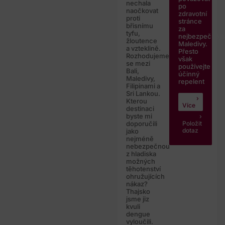
nechala
po
naočkovat
zdravotní
proti
stránce
břisnímu
za
tyfu,
nejbezpečnějš
žloutence
Maledivy.
a vzteklině.
Přesto
Rozhodujeme
však
se mezi
používejte
Bali,
účinný
Maledivy,
repelent
Filipinami a
Sri Lankou.
Kterou
Více
destinaci
byste mi
Položit
doporučili
dotaz
jako
nejméně
nebezpečnou
z hladiska
možných
těhotenství
ohružujících
nákaz?
Thajsko
jsme jiz
kvuli
dengue
vyloučili.