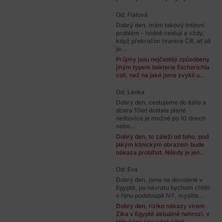
Od: Fialová
Dobrý den, mám takový intimní
problém - hodně cestuji a vždy,
když překročím hranice ČR, ať už
je...
Průjmy jsou nejčastěji způsobeny
jiným typem bakterie Escherichia
coli, než na jaké jsme zvyklí u...
Od: Lenka
Dobrý den, cestujeme do Itálie a
dcera 10let dostala plané
neštovice je možné po 10 dnech
nebo...
Dobrý den, to záleží od toho, pod
jakým klinickým obrazem bude
nákaza probíhat. Někdy je jen...
Od: Eva
Dobrý den, jsme na dovolené v
Egyptě, po návratu bychom chtěli
v říjnu podstoupit IVF, myslíte...
Dobrý den, riziko nákazy virem
Zika v Egyptě aktuálně nehrozí, v
této zemi jsou však i jiné...