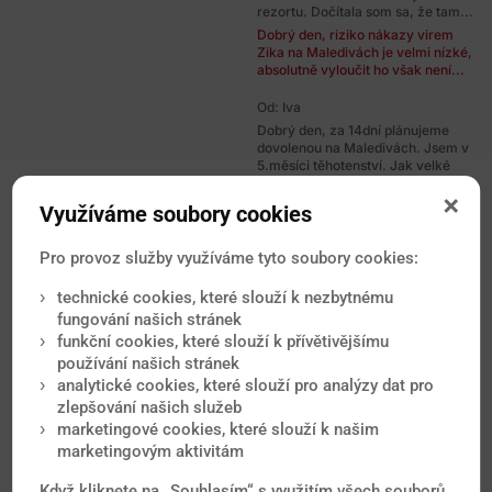
rezortu. Dočítala som sa, že tam...
Dobrý den, riziko nákazy virem
Zika na Maledivách je velmi nízké,
absolutně vyloučit ho však není...
Od: Iva
Dobrý den, za 14dní plánujeme
dovolenou na Maledivách. Jsem v
5.měsíci těhotenství. Jak velké
je...
Dobrý den, horečka Zika se v
Využíváme soubory cookies
současné době na Maledivách
nevyskytuje.
Pro provoz služby využíváme tyto soubory cookies:
Od: Lucie
technické cookies, které slouží k nezbytnému
Dobrý den, chtěla bych se zeptat,
fungování našich stránek
jaké je doporučené očkování pro
dovolenou na Kapverdských...
funkční cookies, které slouží k přívětivějšímu
Dobrý den, základem je očkování
používání našich stránek
proti virové hepatitidě A a břišnímu
analytické cookies, které slouží pro analýzy dat pro
tyfu. Jako druhou linii...
zlepšování našich služeb
marketingové cookies, které slouží k našim
Od: Iva
marketingovým aktivitám
Dobry den chtela bych se zeptat
ohledne viru ZIKA .Chtela bych
Když kliknete na „Souhlasím“ s využitím všech souborů
odletet se synem 8 let na kubu