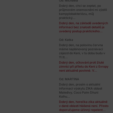
Od: Michaela
Dobrý den, chci se zeptat, po
průjmovém onemocnění mi zjistili
kampylobakteriózu, můj
praktický...
Dobrý den, na základě uvedených
informací bez znalostí detailů je
uvedený postup praktického...
Od: Katka
Dobrý den, na polovinu června
máme naplánovaný poznávací
zájezd do Keni, v tu dobu budu v
11.tt...
Dobrý den, očkování proti žluté
zimnici při příletu do Keni z Evropy
není aktuálně povinné. V...
Od: MARTINA
Dobrý den, prosím o aktuální
informaci výskytu ZIKA oblast
Maledivy, Coco Palm Dhuni
Kolhu...
Dobrý den, horečka zika aktuálně
v dané oblasti hlášená není. Přesto
doporučujeme účinný repelent...