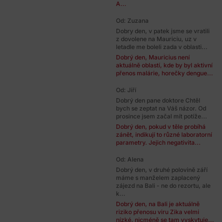
A...
Od: Zuzana
Dobry den, v patek jsme se vratili
z dovolene na Mauriciu, uz v
letadle me boleli zada v oblasti...
Dobrý den, Mauricius není
aktuálně oblastí, kde by byl aktivní
přenos malárie, horečky dengue...
Od: Jiří
Dobrý den pane doktore Chtěl
bych se zeptat na Váš názor. Od
prosince jsem začal mít potíže...
Dobrý den, pokud v těle probíhá
zánět, indikují to různé laboratorní
parametry. Jejich negativita...
Od: Alena
Dobrý den, v druhé polovině září
máme s manželem zaplacený
zájezd na Bali - ne do rezortu, ale
k...
Dobrý den, na Bali je aktuálně
riziko přenosu viru Zika velmi
nízké, nicméně se tam vyskytuje...