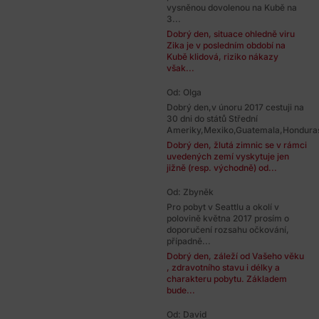
vysněnou dovolenou na Kubě na
3...
Dobrý den, situace ohledně viru
Zika je v posledním období na
Kubě klidová, riziko nákazy
však...
Od: Olga
Dobrý den,v únoru 2017 cestuji na
30 dni do států Střední
Ameriky,Mexiko,Guatemala,Honduras
Dobrý den, žlutá zimnic se v rámci
uvedených zemí vyskytuje jen
jižně (resp. východně) od...
Od: Zbyněk
Pro pobyt v Seattlu a okolí v
polovině května 2017 prosím o
doporučení rozsahu očkování,
případně...
Dobrý den, záleží od Vašeho věku
, zdravotního stavu i délky a
charakteru pobytu. Základem
bude...
Od: David