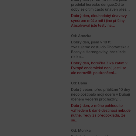
prodělal horečku dengue.Od té
doby se cítím často unaven přes...
Dobrý den, dlouhodobý únavový
syndrom může mít i jiné příčiny.
Absolvoval jste testy na...
Od: Anezka
Dobry den, jsem v 18 tt,
zvazujeme cestu do Chorvatska a
Bosny a Hercegoviny, hrozí zde
riziko...
Dobrý den, horečka Zika zatím v
Evropě endemická není, jestli se
ale nerozšíří po skončení...
Od: Dana
Dobrý večer, před přibližně 10 dny
něco poštípalo moji dceru v Dubaji
(během večerní procházky...
Dobrý den, z mého pohledu to
vzhledem k dané destinaci nebude
nutné. Tedy za předpokladu, že
se...
Od: Monika