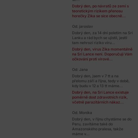
Dobrý den, po návratů ze zemí s
teoretickým rizikem přenosu
horečky Zika se sice obecně...
Od: jaroslav
Dobrý den, za 14 dní poletím na Srí
Lanku a rád bych se ujistil, jestli
tam nehrozí riziko viru...
Dobrý den, virus Zika momentálně
na Sri Lance není. Doporučuji Vám
očkování proti virové...
Od: Jana
Dobrý den, jsem v 7 tt a na
přelomu září a října, tedy v době,
kdy budu v 12 a 13 tt máme...
Dobrý den, na Sri Lance existuje
poměrně dost zdravotních rizik,
včetně parazitárních nákaz...
Od: Monika
Dobrý den, v říjnu chystáme se do
Peru, zavítáme také do
Amazonského pralesa, takže
máme v...