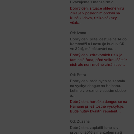
Uvazujeme s manzelrm o...
Dobrý den, situace ohledně viru
Zika je v posledním období na
Kubě klidová, riziko nákazy
však...
Od: Ivona
Dobrý den, přítel cestuje na 14 do
Kambodži a Laosu (ja budu v ČR
ve 32tt), má očkování na...
Dobrý den, zdravotních rizik je
tam celá řada, před velkou částí z
nich ale není možné chránit se...
Od: Petra
Dobry den, rada bych se zeptala
na vyskyt dengue na Hainanu.
Letime v breznu, v sussim obdobi
a...
Dobrý den, horečka dengue se na
Hainanu příležitostně vyskytuje.
Bude nutný kvalitní repelent...
Od: Zuzana
Dobrý den, zaplatili jsme si v
prosinci 2016 s manželem naši