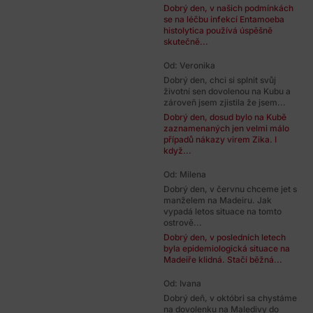
Dobrý den, v našich podmínkách
se na léčbu infekcí Entamoeba
histolytica používá úspěšně
skutečně...
Od: Veronika
Dobrý den, chci si splnit svůj
životní sen dovolenou na Kubu a
zároveň jsem zjistila že jsem...
Dobrý den, dosud bylo na Kubě
zaznamenaných jen velmi málo
případů nákazy virem Zika. I
když...
Od: Milena
Dobrý den, v červnu chceme jet s
manželem na Madeiru. Jak
vypadá letos situace na tomto
ostrově...
Dobrý den, v posledních letech
byla epidemiologická situace na
Madeiře klidná. Stačí běžná...
Od: Ivana
Dobrý deň, v októbri sa chystáme
na dovolenku na Maledivy do