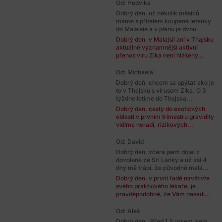
Od: Hedvika
Dobrý den, už několik měsíců
máme s přítelem koupené letenky
do Malaisie a v plánu je dvou...
Dobrý den, v Malajsii ani v Thajsku
aktuálně významnější aktivní
přenos viru Zika není hlášený...
Od: Michaela
Dobrý deň, chcem sa opýtať ako je
to v Thajsku s vírusom Zika. O 3
týždne letíme do Thajska...
Dobrý den, cesty do exotických
oblastí v prvním trimestru gravidity
vidíme neradi, rizikových...
Od: David
Dobrý den, včera jsem dojel z
dovolené ze Srí Lanky a už asi 4
dny mě trápí, že původně malá...
Dobrý den, v první řadě navštivte
svého praktického lékaře, je
pravděpodobné, že Vám nasadí...
Od: Aleš
Dobrý den , Před 1,5 rokem jsem