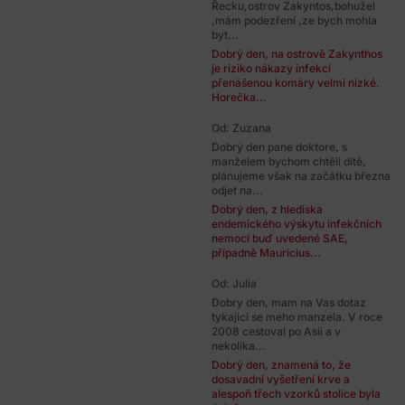
Řecku,ostrov Zakyntos,bohužel
,mám podezření ,ze bych mohla
byt...
Dobrý den, na ostrově Zakynthos
je riziko nákazy infekcí
přenášenou komáry velmi nízké.
Horečka...
Od: Zuzana
Dobrý den pane doktore, s
manželem bychom chtěli dítě,
plánujeme však na začátku března
odjet na...
Dobrý den, z hlediska
endemického výskytu infekčních
nemocí buď uvedené SAE,
případně Mauricius...
Od: Julia
Dobry den, mam na Vas dotaz
tykajici se meho manzela. V roce
2008 cestoval po Asii a v
nekolika...
Dobrý den, znamená to, že
dosavadní vyšetření krve a
alespoň třech vzorků stolice byla