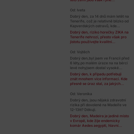
Od: Iveta
Dobrý den, za 14 dnů mám letět na
Tenerife, což je relativně blízko od
Kapverdských ostravů, kde...
Dobrý den, riziko horečky ZIKA na
Tenerife nehrozí, přesto však pro
jistotu používejte kvalitní...
Od: Vojtěch
Dobrý den,byl jsem ve Francii před
6 léty,po malém úraze na na bérci
levé nohyjsem dostal vysoké...
Dobrý den, k případu potřebuji
znát mnohem více informací. Kde
přesně se úraz stal, za jakých...
Od: Veronika
Dobrý den, jsou nějaká zdravotní
rizika při dovolené na Madeiře ve
12-13tt? Děkuji.
Dobrý den, Madeira je jediné místo
v Evropě, kde žije endemicky
komár Aedes aegypti, hlavní...