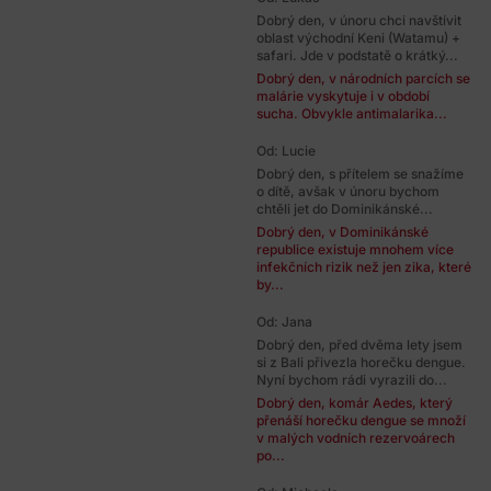
Dobrý den, v únoru chci navštívit
oblast východní Keni (Watamu) +
safari. Jde v podstatě o krátký...
Dobrý den, v národních parcích se
malárie vyskytuje i v období
sucha. Obvykle antimalarika...
Od: Lucie
Dobrý den, s přítelem se snažíme
o dítě, avšak v únoru bychom
chtěli jet do Dominikánské...
Dobrý den, v Dominikánské
republice existuje mnohem více
infekčních rizik než jen zika, které
by...
Od: Jana
Dobrý den, před dvěma lety jsem
si z Bali přivezla horečku dengue.
Nyní bychom rádi vyrazili do...
Dobrý den, komár Aedes, který
přenáší horečku dengue se množí
v malých vodních rezervoárech
po...