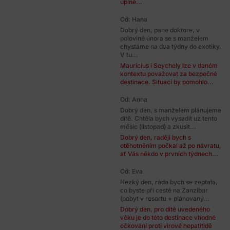
úplně...
Od: Hana
Dobrý den, pane doktore, v
polovině února se s manželem
chystáme na dva týdny do exotiky.
V tu...
Mauricius i Seychely lze v daném
kontextu považovat za bezpečné
destinace. Situaci by pomohlo...
Od: Anna
Dobrý den, s manželem plánujeme
dítě. Chtěla bych vysadit uz tento
měsíc (listopad) a zkusit...
Dobrý den, raději bych s
otěhotněním počkal až po návratu,
ať Vás někdo v prvních týdnech...
Od: Eva
Hezký den, ráda bych se zeptala,
co byste při cestě na Zanzibar
(pobyt v resortu + plánovaný...
Dobrý den, pro dítě uvedeného
věku je do této destinace vhodné
očkování proti virové hepatitidě