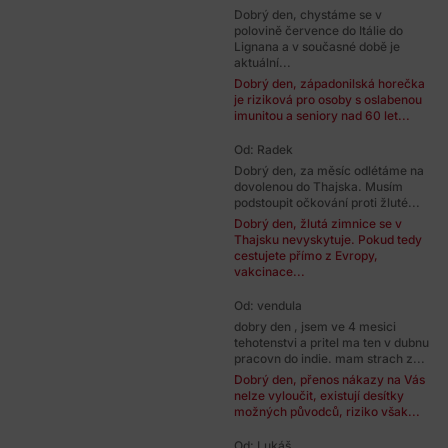
Dobrý den, chystáme se v
polovině července do Itálie do
Lignana a v současné době je
aktuální...
Dobrý den, západonilská horečka
je riziková pro osoby s oslabenou
imunitou a seniory nad 60 let...
Od: Radek
Dobrý den, za měsíc odlétáme na
dovolenou do Thajska. Musím
podstoupit očkování proti žluté...
Dobrý den, žlutá zimnice se v
Thajsku nevyskytuje. Pokud tedy
cestujete přímo z Evropy,
vakcinace...
Od: vendula
dobry den , jsem ve 4 mesici
tehotenstvi a pritel ma ten v dubnu
pracovn do indie. mam strach z...
Dobrý den, přenos nákazy na Vás
nelze vyloučit, existují desítky
možných původců, riziko však...
Od: Lukáš