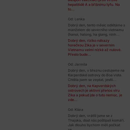
hepatitidě A a břišnímu tyfu. Na
to...
Od: Lenka
Dobrý den, tento měsíc odlétáme s
manželem do severního vietnamu
(hanoi, halong, ha giang, ninh...
Dobrý den, riziko nákazy
horečkou Zika je v severním
Vietnamu velmi nízké až nulové.
Přesto bude...
Od: Jarmila
Dobrý den, v březnu cestujeme na
Karperdské ostrovy do Boa vista.
Chtěla jsem se zeptat, jestli...
Dobrý den, na Kapverdských
ostrovech je aktivní přenos viru
Zika a pokud jde o tuto nemoc, je
zde...
Od: Klára
Dobrý den, vrátili jsme se z
Thajska, dost nás poštípali komáři.
Jak dlouho bychom měli počkat
se...