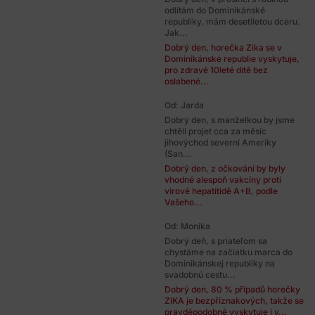
odlítám do Dominikánské
republiky, mám desetiletou dceru.
Jak...
Dobrý den, horečka Zika se v
Dominikánské republie vyskytuje,
pro zdravé 10leté dítě bez
oslabené...
Od: Jarda
Dobrý den, s manželkou by jsme
chtěli projet cca za měsíc
jihovýchod severní Ameriky
(San...
Dobrý den, z očkování by byly
vhodné alespoň vakcíny proti
virové hepatitidě A+B, podle
Vašeho...
Od: Monika
Dobrý deň, s priateľom sa
chystáme na začiatku marca do
Dominikánskej republiky na
svadobnú cestu...
Dobrý den, 80 % případů horečky
ZIKA je bezpříznakových, takže se
pravděpodobně vyskytuje i v...