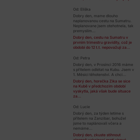
Od: Eliška
Dobry den, mame dlouho
naplanovanou cestu na Sumatru.
Neplanovane jsem otehotnela, tak
premyslim...
Dobrý den, cestu na Sumatru v
prvním trimestru gravidity, což je
období do 12 t.t. nepovažuji za...
Od: Petra
Dobrý den, v Prosinci 2016 máme
s přítelem odlétat na Kubu. Jsem v
1. Měsíci těhotenství. A chci...
Dobrý den, horečka Zika se sice
na Kubě v předchozím období
vyskytla, jaká však bude situace
za...
Od: Lucie
Dobrý den, za týden letíme s
přítelem na Zanzibar, bohužel
jsme to naplánovali včera a
nemáme...
Dobrý den, zkuste stihnout
alespoň vakcinaci proti virové