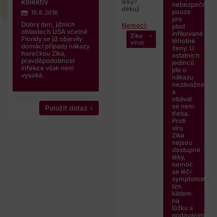
kolektiv
léky?
nebezpečná
děkuji
pouze
15.8.2016
pro
Dobrý den, jižních
Nemoci:
plod
oblastech USA včetně
infikované
Zika
Floridy se již objevily
těhotné
virus
domácí případy nákazy
ženy. U
horečkou Zika,
ostatních
pravděpodobnost
jedinců
infekce však není
jde o
vysoká.
nákazu
nezávažnou
a
obávat
se není
Položit dotaz
třeba.
Proti
viru
Zika
nejsou
dostupné
léky,
nemoc
se léčí
symptomaticky
tzn.
klidem
na
lůžku a
podáváním