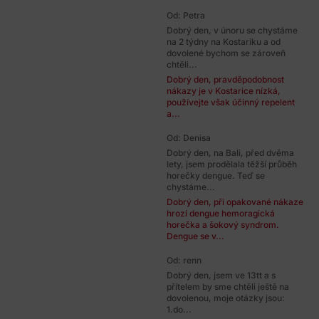
Od: Petra
Dobrý den, v únoru se chystáme
na 2 týdny na Kostariku a od
dovolené bychom se zároveň
chtěli...
Dobrý den, pravděpodobnost
nákazy je v Kostarice nízká,
používejte však účinný repelent
a...
Od: Denisa
Dobrý den, na Bali, před dvěma
lety, jsem prodělala těžší průběh
horečky dengue. Teď se
chystáme...
Dobrý den, při opakované nákaze
hrozí dengue hemoragická
horečka a šokový syndrom.
Dengue se v...
Od: renn
Dobrý den, jsem ve 13tt a s
přítelem by sme chtěli ještě na
dovolenou, moje otázky jsou:
1.do...