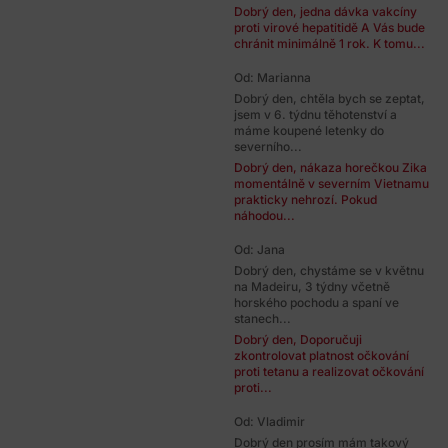
Dobrý den, jedna dávka vakcíny
proti virové hepatitidě A Vás bude
chránit minimálně 1 rok. K tomu...
Od: Marianna
Dobrý den, chtěla bych se zeptat,
jsem v 6. týdnu těhotenství a
máme koupené letenky do
severního...
Dobrý den, nákaza horečkou Zika
momentálně v severním Vietnamu
prakticky nehrozí. Pokud
náhodou...
Od: Jana
Dobrý den, chystáme se v květnu
na Madeiru, 3 týdny včetně
horského pochodu a spaní ve
stanech...
Dobrý den, Doporučuji
zkontrolovat platnost očkování
proti tetanu a realizovat očkování
proti...
Od: Vladimir
Dobrý den prosím mám takový