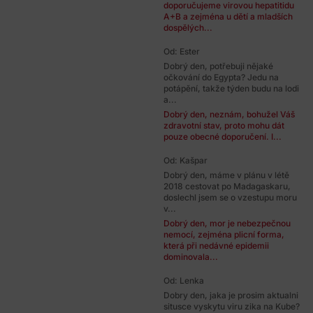
doporučujeme virovou hepatitidu
A+B a zejména u dětí a mladších
dospělých...
Od: Ester
Dobrý den, potřebuji nějaké
očkování do Egypta? Jedu na
potápění, takže týden budu na lodi
a...
Dobrý den, neznám, bohužel Váš
zdravotní stav, proto mohu dát
pouze obecné doporučení. I...
Od: Kašpar
Dobrý den, máme v plánu v létě
2018 cestovat po Madagaskaru,
doslechl jsem se o vzestupu moru
v...
Dobrý den, mor je nebezpečnou
nemocí, zejména plicní forma,
která při nedávné epidemii
dominovala...
Od: Lenka
Dobry den, jaka je prosim aktualni
situsce vyskytu viru zika na Kube?