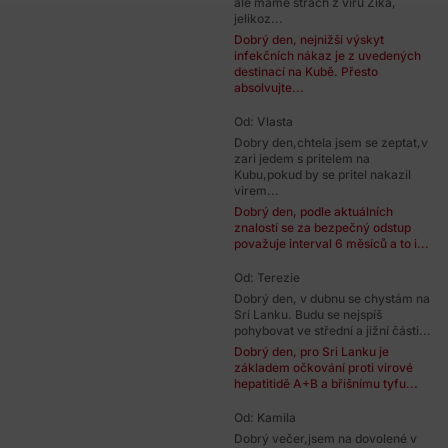
ale mame strach z viru Zika,
jelikoz...
Dobrý den, nejnižší výskyt
infekčních nákaz je z uvedených
destinací na Kubě. Přesto
absolvujte...
Od: Vlasta
Dobry den,chtela jsem se zeptat,v
zari jedem s pritelem na
Kubu,pokud by se pritel nakazil
virem...
Dobrý den, podle aktuálních
znalostí se za bezpečný odstup
považuje interval 6 měsíců a to i...
Od: Terezie
Dobrý den, v dubnu se chystám na
Srí Lanku. Budu se nejspíš
pohybovat ve střední a jižní části...
Dobrý den, pro Sri Lanku je
základem očkování proti virové
hepatitidě A+B a břišnímu tyfu...
Od: Kamila
Dobrý večer,jsem na dovolené v