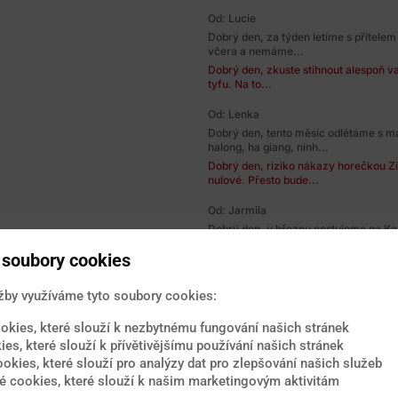
Od: Lucie
Dobrý den, za týden letíme s přítelem
včera a nemáme...
Dobrý den, zkuste stihnout alespoň va
tyfu. Na to...
Od: Lenka
Dobrý den, tento měsíc odlétáme s m
halong, ha giang, ninh...
Dobrý den, riziko nákazy horečkou Zi
nulové. Přesto bude...
Od: Jarmila
Dobrý den, v březnu cestujeme na Kar
zeptat, jestli...
soubory cookies
Dobrý den, na Kapverdských ostrovech
tuto nemoc, je zde...
žby využíváme tyto soubory cookies:
Od: Klára
Dobrý den, vrátili jsme se z Thajska,
okies, které slouží k nezbytnému fungování našich stránek
měli počkat se...
ies, které slouží k přívětivějšímu používání našich stránek
Dobrý den, po návratů ze zemí s teor
ookies, které slouží pro analýzy dat pro zlepšování našich služeb
obecně...
 cookies, které slouží k našim marketingovým aktivitám