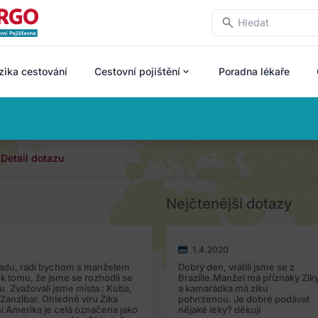
zika cestování
Cestovní pojištění
Poradna lékaře
Detail dotazu
Nejčtenější dotazy
1.4.2020
 radu, rádi bychom s manželem
Dobrý den, vrátili jsme se z
 k tomu, že jsme se rozhodli se
Brazilie.Manžel má příznaky Zik
ou. Zvažovali jsme místa : Kuba,
a kamarádka má ziku
anzibar. Ohledně viru Zika
potvrzenou. Je dobré podávat
ní Amerika je celá označena jako
nějaké léky? děkuji