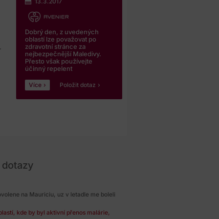
13.3.2017
Dobrý den, z uvedených
oblastí lze považovat po
zdravotní stránce za
.
nejbezpečnější Maledivy.
Přesto však používejte
účinný repelent
Více
Položit dotaz
 dotazy
ovolene na Mauriciu, uz v letadle me boleli
astí, kde by byl aktivní přenos malárie,