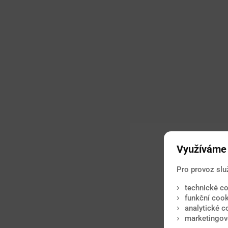
Využíváme 
Pro provoz slu
technické co
funkční cook
analytické c
marketingové