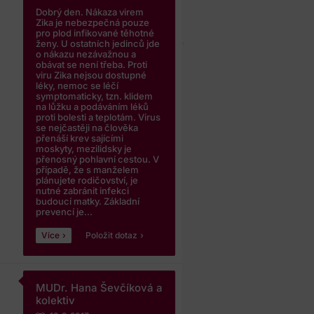
Dobrý den. Nákaza virem
Zika je nebezpečná pouze
pro plod infikované těhotné
ženy. U ostatních jedinců jde
o nákazu nezávažnou a
obávat se není třeba. Proti
viru Zika nejsou dostupné
léky, nemoc se léčí
symptomaticky, tzn. klidem
na lůžku a podáváním léků
proti bolesti a teplotám. Virus
se nejčastěji na člověka
přenáší krev sajícími
moskyty, mezilidsky je
přenosný pohlavní cestou. V
případě, že s manželem
plánujete rodičovství, je
nutné zabránit infekci
budoucí matky. Základní
prevencí je...
Více
Položit dotaz
MUDr. Hana Ševčíková a
kolektiv