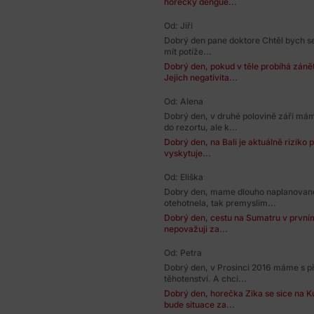
horečky dengue...
Od: Jiří
Dobrý den pane doktore Chtěl bych se
mít potíže...
Dobrý den, pokud v těle probíhá zánět,
Jejich negativita...
Od: Alena
Dobrý den, v druhé polovině září má
do rezortu, ale k...
Dobrý den, na Bali je aktuálně riziko
vyskytuje...
Od: Eliška
Dobry den, mame dlouho naplanovan
otehotnela, tak premyslim...
Dobrý den, cestu na Sumatru v prvním t
nepovažuji za...
Od: Petra
Dobrý den, v Prosinci 2016 máme s př
těhotenství. A chci...
Dobrý den, horečka Zika se sice na K
bude situace za...