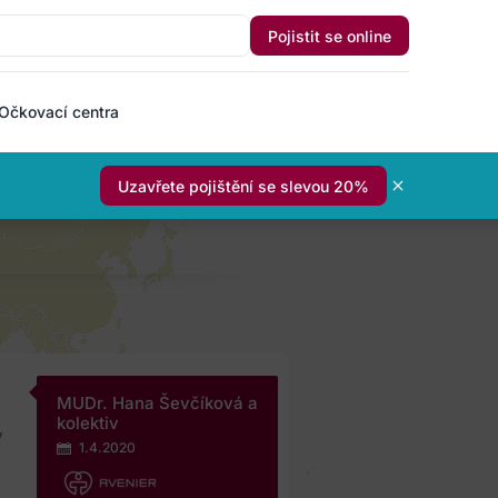
Pojistit se online
Očkovací centra
Uzavřete pojištění se slevou 20%
MUDr. Hana Ševčíková a
kolektiv
y
1.4.2020