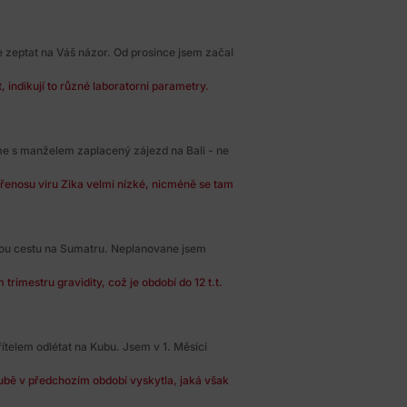
 zeptat na Váš názor. Od prosince jsem začal
 indikují to různé laboratorní parametry.
me s manželem zaplacený zájezd na Bali - ne
 přenosu viru Zika velmi nízké, nicméně se tam
ou cestu na Sumatru. Neplanovane jsem
rimestru gravidity, což je období do 12 t.t.
ítelem odlétat na Kubu. Jsem v 1. Měsíci
ubě v předchozím období vyskytla, jaká však