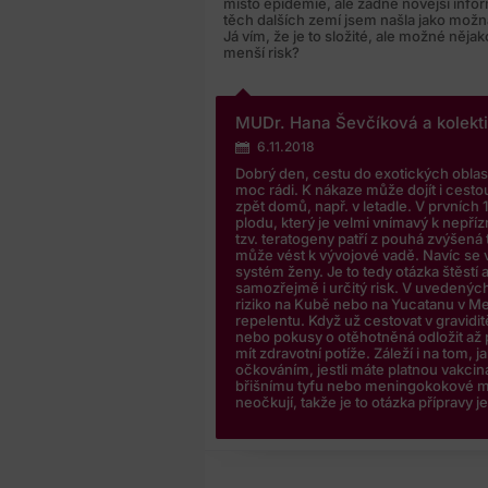
místo epidemie, ale žádné novější inf
těch dalších zemí jsem našla jako možná 
Já vím, že je to složité, ale možné něja
menší risk?
MUDr. Hana Ševčíková a kolekt
6.11.2018
Dobrý den, cestu do exotických oblas
moc rádi. K nákaze může dojít i cest
zpět domů, např. v letadle. V prvních
plodu, který je velmi vnímavý k nepří
tzv. teratogeny patří z pouhá zvýšená 
může vést k vývojové vadě. Navíc se v
systém ženy. Je to tedy otázka štěstí
samozřejmě i určitý risk. V uvedenýc
riziko na Kubě nebo na Yucatanu v Me
repelentu. Když už cestovat v gravidit
nebo pokusy o otěhotněná odložit až
mít zdravotní potíže. Záleží i na tom, 
očkováním, jestli máte platnou vakcina
břišnímu tyfu nebo meningokokové men
neočkují, takže je to otázka přípravy 