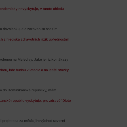
 endemicky nevyskytuje, v tomto ohledu
ku dovolenku, ale zaroven sa snazim
 z hlediska zdravotních rizik upřednostnil
volenou na Maledivy. Jaké je riziko nákazy
nkou, kde budou v letadle a na letišti stovky
tám do Dominikánské republiky, mám
ánské republie vyskytuje, pro zdravé 10leté
i projet cca za měsíc jihovýchod severní