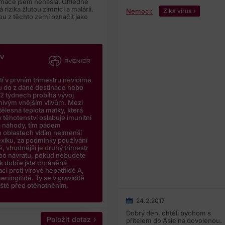
ormace jsem nenašla. Ohledně
rizika žlutou zimnici a malárii.
Nemoci:
Zika virus
kou z těchto zemí označit jako
iv
tí v prvním trimestru nevidíme
ou do z dané destinace nebo
 12 týdnech probíhá vývoj
znivým vnějším vlivům. Mezi
tělesná teplota matky, která
 těhotenství oslabuje imunitní
 a náhody, tím pádem
h oblastech vidím nejmenší
xiku, za podmínky používání
ě, vhodnější je druhý trimestr
 po návratu, pokud nebudete
jak dobře jste chráněná
ci proti virové hepatitidě A,
ingitidě. Ty se v graviditě
ještě před otěhotněním.
24.2.2017
Dobrý den, chtěli bychom s
Položit dotaz
přítelem do Asie na dovolenou.