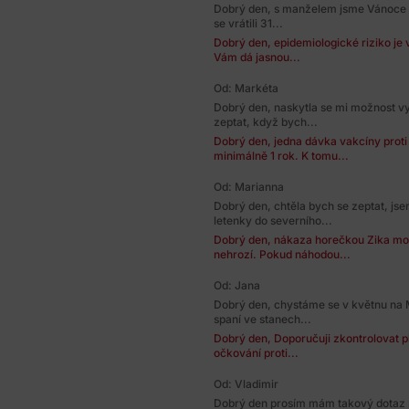
Dobrý den, s manželem jsme Vánoce trá
se vrátili 31...
Dobrý den, epidemiologické riziko je v
Vám dá jasnou...
Od: Markéta
Dobrý den, naskytla se mi možnost vyc
zeptat, když bych...
Dobrý den, jedna dávka vakcíny proti 
minimálně 1 rok. K tomu...
Od: Marianna
Dobrý den, chtěla bych se zeptat, js
letenky do severního...
Dobrý den, nákaza horečkou Zika mo
nehrozí. Pokud náhodou...
Od: Jana
Dobrý den, chystáme se v květnu na 
spaní ve stanech...
Dobrý den, Doporučuji zkontrolovat pl
očkování proti...
Od: Vladimir
Dobrý den prosím mám takový dotaz m