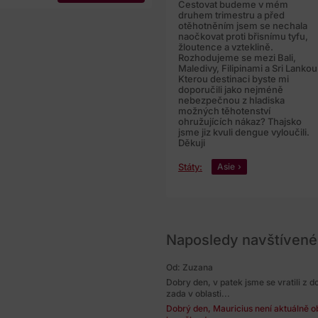
Cestovat budeme v mém
druhem trimestru a před
otěhotněním jsem se nechala
naočkovat proti břisnímu tyfu,
žloutence a vzteklině.
Rozhodujeme se mezi Bali,
Maledivy, Filipinami a Sri Lankou
Kterou destinaci byste mi
doporučili jako nejméně
nebezpečnou z hladiska
možných těhotenství
ohružujících nákaz? Thajsko
jsme jiz kvuli dengue vyloučili.
Děkuji
Státy:
Asie
Naposledy navštívené
Od: Zuzana
Dobry den, v patek jsme se vratili z d
zada v oblasti...
Dobrý den, Mauricius není aktuálně obl