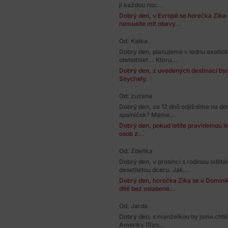
ji každou noc...
Dobrý den, v Evropě se horečka Zika
nemusíte mít obavy...
Od: Katka
Dobry den, planujeme v lednu exotic
otehotniet... Ktoru...
Dobrý den, z uvedených destinací bych
Seychely.
Od: zuzana
Dobrý den, za 12 dnů odjíždíme na do
spalniček? Máme...
Dobrý den, pokud letíte pravidelnou li
osob z...
Od: Zdeňka
Dobrý den, v prosinci s rodinou odlí
desetiletou dceru. Jak...
Dobrý den, horečka Zika se v Dominik
dítě bez oslabené...
Od: Jarda
Dobrý den, s manželkou by jsme chtěl
Ameriky (San...