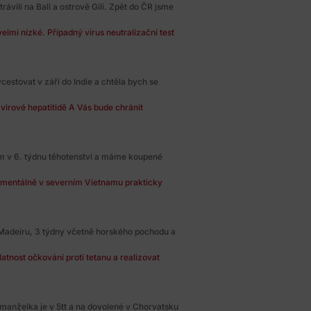
vili na Bali a ostrově Gili. Zpět do ČR jsme
elmi nízké. Případný virus neutralizační test
estovat v září do Indie a chtěla bych se
virové hepatitidě A Vás bude chránit
em v 6. týdnu těhotenství a máme koupené
mentálně v severním Vietnamu prakticky
Madeiru, 3 týdny včetně horského pochodu a
atnost očkování proti tetanu a realizovat
anželka je v 5tt a na dovolené v Chorvatsku