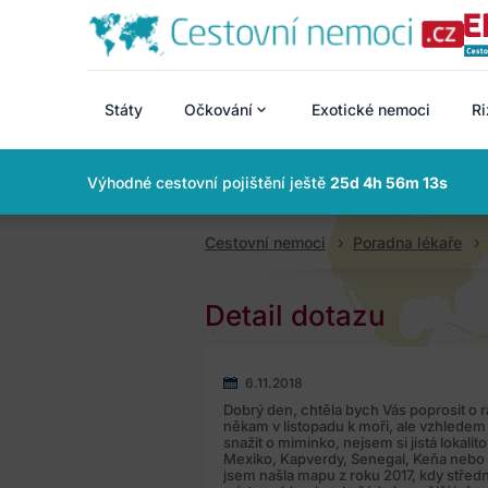
Státy
Očkování
Exotické nemoci
Ri
Výhodné cestovní pojištění ještě
25d 4h 56m 12s
Cestovní nemoci
Poradna lékaře
Detail dotazu
6.11.2018
Dobrý den, chtěla bych Vás poprosit o
někam v listopadu k moři, ale vzhledem
snažit o miminko, nejsem si jistá lokalit
Mexiko, Kapverdy, Senegal, Keňa nebo Z
jsem našla mapu z roku 2017, kdy střed