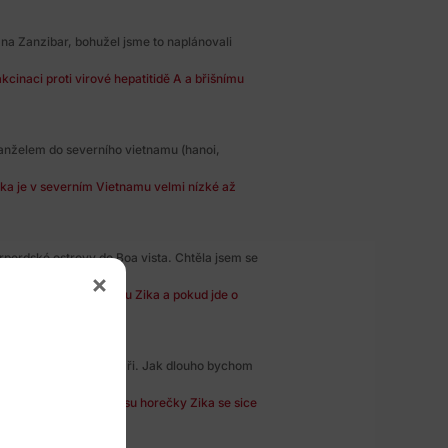
 na Zanzibar, bohužel jsme to naplánovali
kcinaci proti virové hepatitidě A a břišnímu
anželem do severního vietnamu (hanoi,
ka je v severním Vietnamu velmi nízké až
perdské ostrovy do Boa vista. Chtěla jsem se
 je aktivní přenos viru Zika a pokud jde o
 dost nás poštípali komáři. Jak dlouho bychom
etickým rizikem přenosu horečky Zika se sice