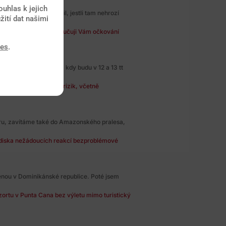
uhlas k jejich
ku a rád bych se ujistil, jestli tam nehrozí
žití dat našimi
 Sri Lance není. Doporučuji Vám očkování
ies
.
í a října, tedy v době, kdy budu v 12 a 13 tt
rně dost zdravotních rizik, včetně
eru, zavítáme také do Amazonského pralesa,
ediska nežádoucích reakcí bezproblémové
ou v Dominikánské republice. Poté jsem
zortu v Punta Cana bez výletu mimo turistický