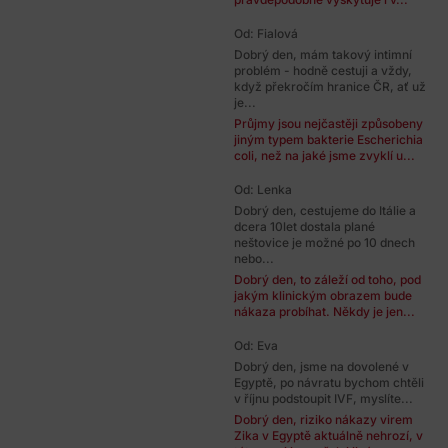
Od: Fialová
Dobrý den, mám takový intimní
problém - hodně cestuji a vždy,
když překročím hranice ČR, ať už
je...
Průjmy jsou nejčastěji způsobeny
jiným typem bakterie Escherichia
coli, než na jaké jsme zvyklí u...
Od: Lenka
Dobrý den, cestujeme do Itálie a
dcera 10let dostala plané
neštovice je možné po 10 dnech
nebo...
Dobrý den, to záleží od toho, pod
jakým klinickým obrazem bude
nákaza probíhat. Někdy je jen...
Od: Eva
Dobrý den, jsme na dovolené v
Egyptě, po návratu bychom chtěli
v říjnu podstoupit IVF, myslíte...
Dobrý den, riziko nákazy virem
Zika v Egyptě aktuálně nehrozí, v