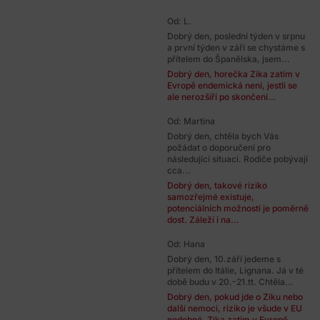
Od: L.
Dobrý den, poslední týden v srpnu
a první týden v září se chystáme s
přítelem do Španělska, jsem...
Dobrý den, horečka Zika zatím v
Evropě endemická není, jestli se
ale nerozšíří po skončení...
Od: Martina
Dobrý den, chtěla bych Vás
požádat o doporučení pro
následující situaci. Rodiče pobývají
cca...
Dobrý den, takové riziko
samozřejmé existuje,
potenciálních možností je poměrně
dost. Záleží i na...
Od: Hana
Dobrý den, 10.září jedeme s
přítelem do Itálie, Lignana. Já v té
době budu v 20.-21.tt. Chtěla...
Dobrý den, pokud jde o Ziku nebo
další nemoci, riziko je všude v EU
podobné. Zika zatím v Evropě...