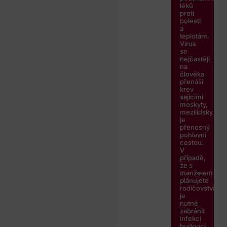
léků
proti
bolesti
a
teplotám.
Virus
se
nejčastěji
na
člověka
přenáší
krev
sajícími
moskyty,
mezilidsky
je
přenosný
pohlavní
cestou.
V
případě,
že s
manželem
plánujete
rodičovství,
je
nutné
zabránit
infekci
budoucí