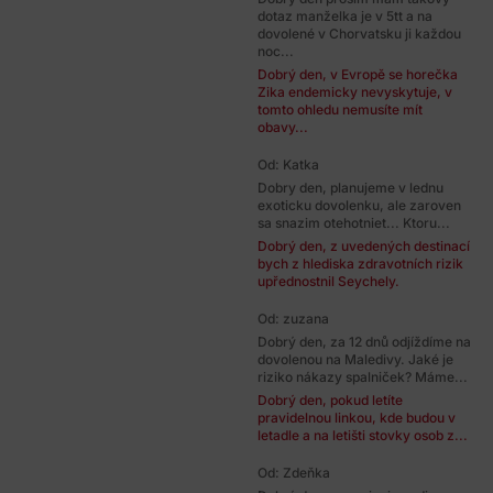
dotaz manželka je v 5tt a na
dovolené v Chorvatsku ji každou
noc...
Dobrý den, v Evropě se horečka
Zika endemicky nevyskytuje, v
tomto ohledu nemusíte mít
obavy...
Od: Katka
Dobry den, planujeme v lednu
exoticku dovolenku, ale zaroven
sa snazim otehotniet... Ktoru...
Dobrý den, z uvedených destinací
bych z hlediska zdravotních rizik
upřednostnil Seychely.
Od: zuzana
Dobrý den, za 12 dnů odjíždíme na
dovolenou na Maledivy. Jaké je
riziko nákazy spalniček? Máme...
Dobrý den, pokud letíte
pravidelnou linkou, kde budou v
letadle a na letišti stovky osob z...
Od: Zdeňka