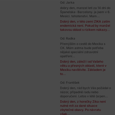
Od: Jarka
dobry den, manzel leti za 14 dni do
Španelska- Barcelony. ja jsem v 6.
Mesici. tehotenstvi. Mam...
Dobrý den, v této zemi ZIKA zatím
endemická není. Pokud by manžel
takovou oblast s rizikem nákazy...
Od: Radka
Přemýšlím o cestě do Mexika s
CK. Mám astma bude potřeba
nějaké speciální zdravotní
opatření...
Dobrý den, záleží i od Vašeho
věku a přesných oblastí, které v
Mexiku navštívíte. Základem je
to...
Od: František
Dobrý den, rád bych Vás požádal o
názor, případně radu nebo
doporučení. Letos v létě (srpen...
Dobrý den, z horečky Zika není
nutné mít za dané situace
zbytečné obavy. Po návratu
však...