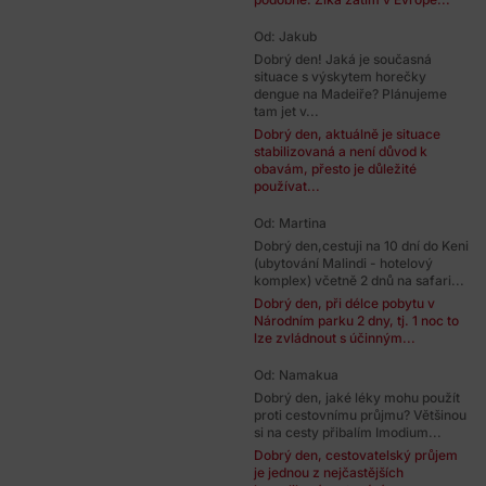
Od: Jakub
Dobrý den! Jaká je současná
situace s výskytem horečky
dengue na Madeiře? Plánujeme
tam jet v...
Dobrý den, aktuálně je situace
stabilizovaná a není důvod k
obavám, přesto je důležité
používat...
Od: Martina
Dobrý den,cestuji na 10 dní do Keni
(ubytování Malindi - hotelový
komplex) včetně 2 dnů na safari...
Dobrý den, při délce pobytu v
Národním parku 2 dny, tj. 1 noc to
lze zvládnout s účinným...
Od: Namakua
Dobrý den, jaké léky mohu použít
proti cestovnímu průjmu? Většinou
si na cesty přibalím Imodium...
Dobrý den, cestovatelský průjem
je jednou z nejčastějších