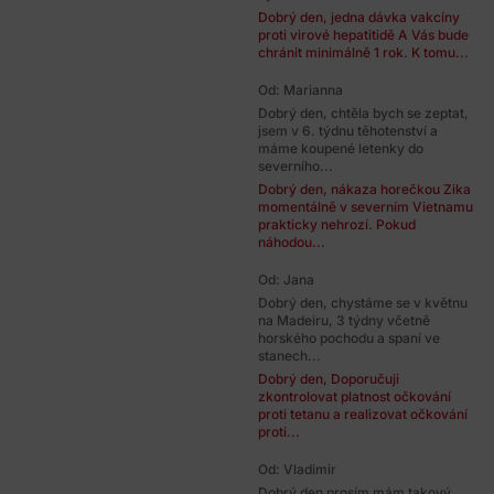
Dobrý den, jedna dávka vakcíny
proti virové hepatitidě A Vás bude
chránit minimálně 1 rok. K tomu...
Od: Marianna
Dobrý den, chtěla bych se zeptat,
jsem v 6. týdnu těhotenství a
máme koupené letenky do
severního...
Dobrý den, nákaza horečkou Zika
momentálně v severním Vietnamu
prakticky nehrozí. Pokud
náhodou...
Od: Jana
Dobrý den, chystáme se v květnu
na Madeiru, 3 týdny včetně
horského pochodu a spaní ve
stanech...
Dobrý den, Doporučuji
zkontrolovat platnost očkování
proti tetanu a realizovat očkování
proti...
Od: Vladimir
Dobrý den prosím mám takový