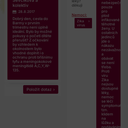
Ševčíková a
léky?
nebezpečná
kolektiv
děkuji
pouze
pro
28.8.2017
Nemoci:
plod
Dobrý den, cesta do
infikované
Zika
Barmy v prvním
těhotné
virus
trimestru není úplně
ženy. U
ideální. Bylo by možné
ostatních
pokusy o početí dítěte
jedinců
přerušit? Z očkování
jde o
by vzhledem k
nákazu
okolnostem bylo
nezávažnou
vhodné doplnit i o
a
ochranu proti břišnímu
obávat
tyfu a meningokokové
se není
meningitidě A,C,Y,W-
třeba.
135.
Proti
viru
Zika
nejsou
dostupné
Položit dotaz
léky,
nemoc
se léčí
symptomaticky
tzn.
klidem
na
lůžku a
podáváním