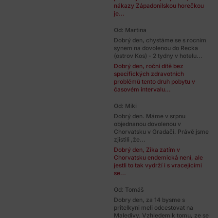
nákazy Západonilskou horečkou
je...
Od: Martina
Dobrý den, chystáme se s rocnim
synem na dovolenou do Recka
(ostrov Kos) - 2 tydny v hotelu...
Dobrý den, roční dítě bez
specifických zdravotních
problémů tento druh pobytu v
časovém intervalu...
Od: Miki
Dobrý den. Máme v srpnu
objednanou dovolenou v
Chorvatsku v Gradači. Právě jsme
zjistili ,že...
Dobrý den, Zika zatím v
Chorvatsku endemická není, ale
jestli to tak vydrží i s vracejícími
se...
Od: Tomáš
Dobry den, za 14 bysme s
pritelkyni meli odcestovat na
Maledivy. Vzhledem k tomu, ze se