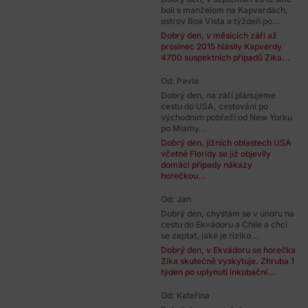
boli s manželom na Kapverdách,
ostrov Boa Vista a týždeň po...
Dobrý den, v měsících září až
prosinec 2015 hlásily Kapverdy
4700 suspektních případů Zika...
Od: Pavla
Dobrý den, na září plánujeme
cestu do USA, cestování po
východním pobřeží od New Yorku
po Miamy...
Dobrý den, jižních oblastech USA
včetně Floridy se již objevily
domácí případy nákazy
horečkou...
Od: Jan
Dobrý den, chystám se v únoru na
cestu do Ekvádoru a Chile a chci
se zeptat, jaké je riziko...
Dobrý den, v Ekvádoru se horečka
Zika skutečně vyskytuje. Zhruba 1
týden po uplynutí inkubační...
Od: Kateřina