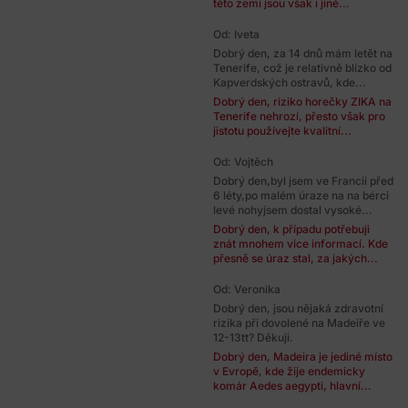
této zemi jsou však i jiné...
Od: Iveta
Dobrý den, za 14 dnů mám letět na
Tenerife, což je relativně blízko od
Kapverdských ostravů, kde...
Dobrý den, riziko horečky ZIKA na
Tenerife nehrozí, přesto však pro
jistotu používejte kvalitní...
Od: Vojtěch
Dobrý den,byl jsem ve Francii před
6 léty,po malém úraze na na bérci
levé nohyjsem dostal vysoké...
Dobrý den, k případu potřebuji
znát mnohem více informací. Kde
přesně se úraz stal, za jakých...
Od: Veronika
Dobrý den, jsou nějaká zdravotní
rizika při dovolené na Madeiře ve
12-13tt? Děkuji.
Dobrý den, Madeira je jediné místo
v Evropě, kde žije endemicky
komár Aedes aegypti, hlavní...