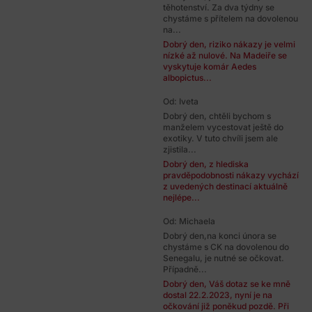
těhotenství. Za dva týdny se
chystáme s přítelem na dovolenou
na...
Dobrý den, riziko nákazy je velmi
nízké až nulové. Na Madeiře se
vyskytuje komár Aedes
albopictus...
Od: Iveta
Dobrý den, chtěli bychom s
manželem vycestovat ještě do
exotiky. V tuto chvíli jsem ale
zjistila...
Dobrý den, z hlediska
pravděpodobnosti nákazy vychází
z uvedených destinací aktuálně
nejlépe...
Od: Michaela
Dobrý den,na konci února se
chystáme s CK na dovolenou do
Senegalu, je nutné se očkovat.
Případně...
Dobrý den, Váš dotaz se ke mně
dostal 22.2.2023, nyní je na
očkování již poněkud pozdě. Při