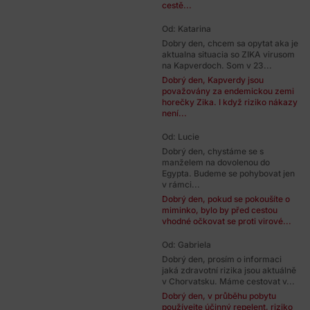
cestě...
Od: Katarina
Dobry den, chcem sa opytat aka je
aktualna situacia so ZIKA virusom
na Kapverdoch. Som v 23...
Dobrý den, Kapverdy jsou
považovány za endemickou zemi
horečky Zika. I když riziko nákazy
není...
Od: Lucie
Dobrý den, chystáme se s
manželem na dovolenou do
Egypta. Budeme se pohybovat jen
v rámci...
Dobrý den, pokud se pokoušíte o
miminko, bylo by před cestou
vhodné očkovat se proti virové...
Od: Gabriela
Dobrý den, prosím o informaci
jaká zdravotní rizika jsou aktuálně
v Chorvatsku. Máme cestovat v...
Dobrý den, v průběhu pobytu
používejte účinný repelent, riziko