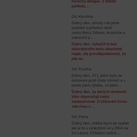
horečky dengue. Z tohoto
pohledu...
Od: Karolina
Dobrý den, minuly rok jsme
podnikli s přítelem delší
cestu:Nový Zéland, Austrálie a
zakončili ji...
Dobrý den, vyloučit to bez
laboratorního testu absolutně
nejde, ale pravděpodobnost, že
jste se...
Od: Pavlina
Dobry den, 31.1. jsem byla na
ockovani proti zlute zimnici a v
patek jsem zjistila, ze jsem...
Dobrý den, za daných okolností
Vám doporučuji cestu
neabsolvovat. O očkování živou
vakcínou v...
Od: Petra
Dobrý den, chtěla bych se zeptat
jak je to s výskytem viru ZIKA na
Srí Lance. Přítelovi rodiče...