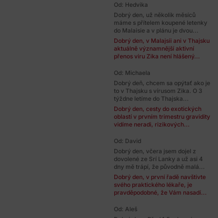
Od: Hedvika
Dobrý den, už několik měsíců
máme s přítelem koupené letenky
do Malaisie a v plánu je dvou...
Dobrý den, v Malajsii ani v Thajsku
aktuálně významnější aktivní
přenos viru Zika není hlášený...
Od: Michaela
Dobrý deň, chcem sa opýtať ako je
to v Thajsku s vírusom Zika. O 3
týždne letíme do Thajska...
Dobrý den, cesty do exotických
oblastí v prvním trimestru gravidity
vidíme neradi, rizikových...
Od: David
Dobrý den, včera jsem dojel z
dovolené ze Srí Lanky a už asi 4
dny mě trápí, že původně malá...
Dobrý den, v první řadě navštivte
svého praktického lékaře, je
pravděpodobné, že Vám nasadí...
Od: Aleš