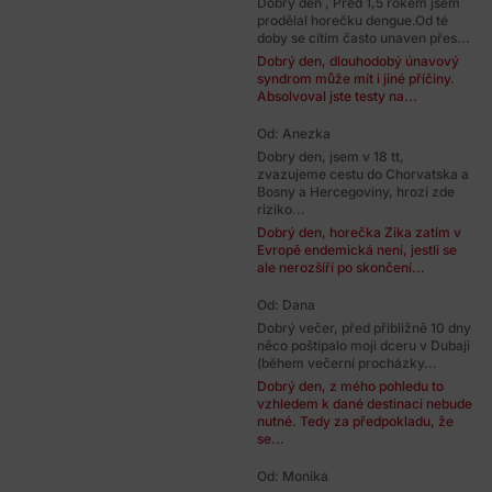
Dobrý den , Před 1,5 rokem jsem
prodělal horečku dengue.Od té
doby se cítím často unaven přes...
Dobrý den, dlouhodobý únavový
syndrom může mít i jiné příčiny.
Absolvoval jste testy na...
Od: Anezka
Dobry den, jsem v 18 tt,
zvazujeme cestu do Chorvatska a
Bosny a Hercegoviny, hrozí zde
riziko...
Dobrý den, horečka Zika zatím v
Evropě endemická není, jestli se
ale nerozšíří po skončení...
Od: Dana
Dobrý večer, před přibližně 10 dny
něco poštípalo moji dceru v Dubaji
(během večerní procházky...
Dobrý den, z mého pohledu to
vzhledem k dané destinaci nebude
nutné. Tedy za předpokladu, že
se...
Od: Monika