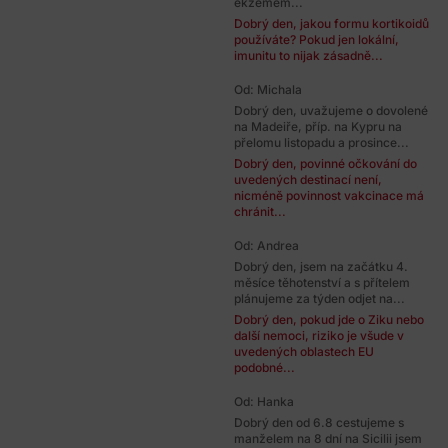
ekzémem...
Dobrý den, jakou formu kortikoidů
používáte? Pokud jen lokální,
imunitu to nijak zásadně...
Od: Michala
Dobrý den, uvažujeme o dovolené
na Madeiře, příp. na Kypru na
přelomu listopadu a prosince...
Dobrý den, povinné očkování do
uvedených destinací není,
nicméně povinnost vakcinace má
chránit...
Od: Andrea
Dobrý den, jsem na začátku 4.
měsíce těhotenství a s přítelem
plánujeme za týden odjet na...
Dobrý den, pokud jde o Ziku nebo
další nemoci, riziko je všude v
uvedených oblastech EU
podobné...
Od: Hanka
Dobrý den od 6.8 cestujeme s
manželem na 8 dní na Sicilii jsem