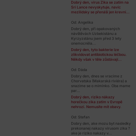
Dobrý den, virus Zika se zatím na
Sri Lance nevyskytuje, navíc
mezilidsky se přenáší jen krevní...
Od: Angelika
Dobrý den, při opakovaných
návštěvách Uzbekistánu a
Kyrzyzstánu jsem před 3 lety
onemocněla...
Dobrý den, tyto bakterie lze
zlikvidovat antibiotickou léčbou.
Někdy však v těle zůstávají...
Od: Dáda
Dobry den, dnes se vracime z
Chorvatska (Makarská riviéra) a
snazime se o miminko. Oba mame
par...
Dobrý den, riziko nákazy
horečkou zika zatím v Evropě
nehrozí. Nemusíte mít obavy.
Od: Stefan
Dobry den, ake mozu byt nasledky
prekonanej nakazy virusom zika ?
ake je riziko nakazy v...