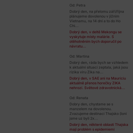
Od: Petra
Dobrý den, na přelomu září/října
plánujeme dovolenou v jižním
Vietnamu, na 14 dní a to do Ho
Chi...
Dobrý den, v deltě Mekongu se
vyskytuje místy malárie. S
otěhotněním bych doporučil po
návratu...
Od: Martina
Dobrý den, ráda bych se vzhledem
k aktuální situaci zeptala, jaká jsou
rizika viru Zika na...
Dobrý den, v SAE ani na Mauriciu
aktuálně přenos horečky ZIKA
nehrozí. Světové zdravotnická...
Od: Renata
Dobry den, chystame se s
manzelem na dovolenou.
Zvazujeme destinaci Thajsko (loni
jsme uz byli 2x...
Dobrý den, některé oblasti Thajska
mají problém s epidemiemi