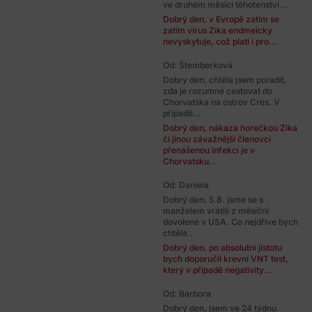
ve druhém měsíci těhotenství...
Dobrý den, v Evropě zatím se
zatím virus Zika endmeicky
nevyskytuje, což platí i pro...
Od: Štemberková
Dobry den, chtěla jsem poradit,
zda je rozumné cestovat do
Chorvatska na ostrov Cres. V
případě...
Dobrý den, nákaza horečkou Zika
či jinou závažnější členovci
přenášenou infekcí je v
Chorvatsku...
Od: Daniela
Dobrý den, 5.8. jsme se s
manželem vrátili z měsíční
dovolené v USA. Co nejdříve bych
chtěla...
Dobrý den, po absolutní jistotu
bych doporučil krevní VNT test,
který v případě negativity...
Od: Barbora
Dobrý den, jsem ve 24 týdnu