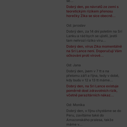
se...
Dobrý den, po návratů ze zemí s
teoretickým rizikem přenosu
horečky Zika se sice obecně...
Od: jaroslav
Dobrý den, za 14 dní poletím na Srí
Lanku a rád bych se ujistil, jestli
tam nehrozí riziko viru...
Dobrý den, virus Zika momentálně
na Sri Lance není. Doporučuji Vám
očkování proti virové...
Od: Jana
Dobrý den, jsem v 7 tt a na
přelomu září a října, tedy v době,
kdy budu v 12 a 13 tt máme...
Dobrý den, na Sri Lance existuje
poměrně dost zdravotních rizik,
včetně parazitárních nákaz...
Od: Monika
Dobrý den, v říjnu chystáme se do
Peru, zavítáme také do
Amazonského pralesa, takže
máme v...