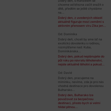
Dobrý den, s manželem se
chceme od března začít snažit o
dítě, předtím se ještě chystáme
na...
Dobrý den, z uvedených oblastí
aktuálně figuruje mezi zeměmi s
aktivním přenosem viru Zika jen...
Od: Dominika
Dobrý deň, chceli by sme ísť na
exotickú dovolenku s rodinou,
rozmýšľame nad: Kuba,
Dominikánska...
Dobrý den, pokud neplánujete do
půl roku po návratu těhotenství,
nejste aktuálně těhotní a pokud...
Od: David
Dobrý den, pracujeme na
miminku, nevíme, zda je pro nás
vhodná destinace pro dovolenou
Bulharsko...
Dobrý den, Bulharsko lze
považovat za bezpečnou
destinaci, přesto bych si velmi
hlídal pitnou...