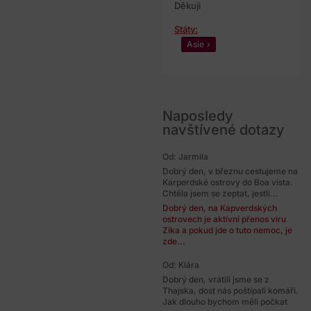
Děkuji
Státy:
Asie
Naposledy
navštívené dotazy
Od: Jarmila
Dobrý den, v březnu cestujeme na
Karperdské ostrovy do Boa vista.
Chtěla jsem se zeptat, jestli...
Dobrý den, na Kapverdských
ostrovech je aktivní přenos viru
Zika a pokud jde o tuto nemoc, je
zde...
Od: Klára
Dobrý den, vrátili jsme se z
Thajska, dost nás poštípali komáři.
Jak dlouho bychom měli počkat