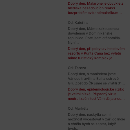
Dobrý den, Malarone je obvykle z
hlediska nežádoucích reakcí
bezproblémové antimalarikum...
Od: Kateřina
Dobrý den, Máme zakoupenou
dovolenou v Dominikánské
republice. Poté jsem otěhotněla.
Nyní...
Dobrý den, při pobytu v hotelovém
rezortu v Punta Cana bez výletu
mimo turistický komplex je...
Od: Tereza
Dobrý den, s manželem jsme
Vánoce trávili na Bali a ostrově
Gili. Zpět do ČR jsme se vrátili 31...
Dobrý den, epidemiologické riziko
je velmi nízké. Případný virus
neutralizační test Vám dá jasnou...
Od: Markéta
Dobrý den, naskytla se mi
možnost vycestovat v září do Indie
a chtěla bych se zeptat, když
bych...