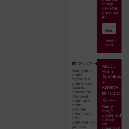
matky.
Základní
prevencí
je...
Více
Položit
dotaz
24.2.2017
MUDr.
Dobrý den,
Hana
chtěli
Ševčíková
bychom s
a
přítelem do
kolektiv
Asie na
dovolenou.
13.3.2017
Cestovat
budeme v
mém
Dobrý
druhem
den, z
trimestru a
uvedených
před
oblastí
otěhotněním
lze
jsem se
považovat