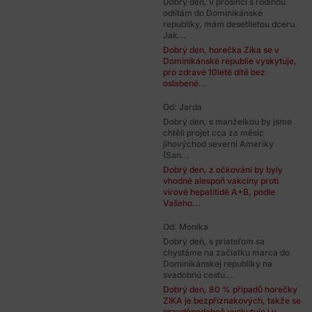
Dobrý den, v prosinci s rodinou
odlítám do Dominikánské
republiky, mám desetiletou dceru.
Jak...
Dobrý den, horečka Zika se v
Dominikánské republie vyskytuje,
pro zdravé 10leté dítě bez
oslabené...
Od: Jarda
Dobrý den, s manželkou by jsme
chtěli projet cca za měsíc
jihovýchod severní Ameriky
(San...
Dobrý den, z očkování by byly
vhodné alespoň vakcíny proti
virové hepatitidě A+B, podle
Vašeho...
Od: Monika
Dobrý deň, s priateľom sa
chystáme na začiatku marca do
Dominikánskej republiky na
svadobnú cestu...
Dobrý den, 80 % případů horečky
ZIKA je bezpříznakových, takže se
pravděpodobně vyskytuje i v...