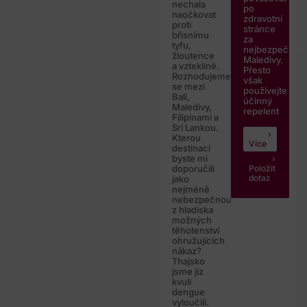
nechala
po
naočkovat
zdravotní
proti
stránce
břisnímu
za
tyfu,
nejbezpečnějš
žloutence
Maledivy.
a vzteklině.
Přesto
Rozhodujeme
však
se mezi
používejte
Bali,
účinný
Maledivy,
repelent
Filipinami a
Sri Lankou.
Kterou
Více
destinaci
byste mi
Položit
doporučili
dotaz
jako
nejméně
nebezpečnou
z hladiska
možných
těhotenství
ohružujících
nákaz?
Thajsko
jsme jiz
kvuli
dengue
vyloučili.