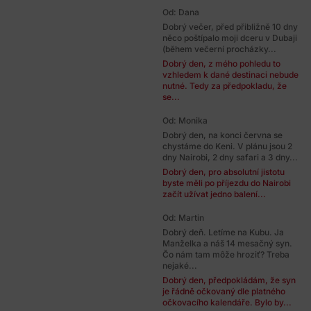
Od: Dana
Dobrý večer, před přibližně 10 dny
něco poštípalo moji dceru v Dubaji
(během večerní procházky...
Dobrý den, z mého pohledu to
vzhledem k dané destinaci nebude
nutné. Tedy za předpokladu, že
se...
Od: Monika
Dobrý den, na konci června se
chystáme do Keni. V plánu jsou 2
dny Nairobi, 2 dny safari a 3 dny...
Dobrý den, pro absolutní jistotu
byste měli po příjezdu do Nairobi
začít užívat jedno balení...
Od: Martin
Dobrý deň. Letíme na Kubu. Ja
Manželka a náš 14 mesačný syn.
Čo nám tam môže hroziť? Treba
nejaké...
Dobrý den, předpokládám, že syn
je řádně očkovaný dle platného
očkovacího kalendáře. Bylo by...