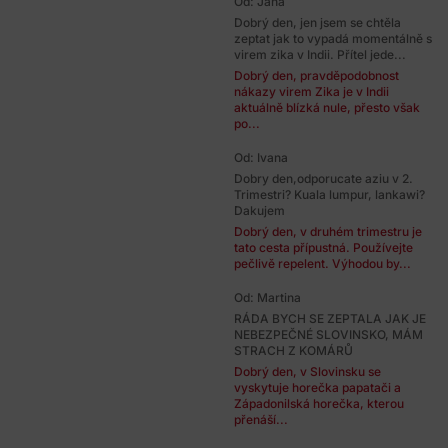
Od: Jana
Dobrý den, jen jsem se chtěla
zeptat jak to vypadá momentálně s
virem zika v Indii. Přítel jede...
Dobrý den, pravděpodobnost
nákazy virem Zika je v Indii
aktuálně blízká nule, přesto však
po...
Od: Ivana
Dobry den,odporucate aziu v 2.
Trimestri? Kuala lumpur, lankawi?
Dakujem
Dobrý den, v druhém trimestru je
tato cesta přípustná. Používejte
pečlivě repelent. Výhodou by...
Od: Martina
RÁDA BYCH SE ZEPTALA JAK JE
NEBEZPEČNÉ SLOVINSKO, MÁM
STRACH Z KOMÁRŮ
Dobrý den, v Slovinsku se
vyskytuje horečka papatači a
Západonilská horečka, kterou
přenáší...