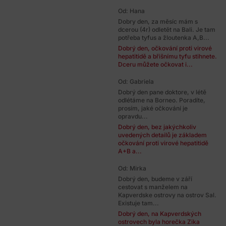
Od: Hana
Dobry den, za měsíc mám s
dcerou (4r) odletět na Bali. Je tam
potřeba tyfus a žloutenka A,B...
Dobrý den, očkování proti virové
hepatitidě a břišnímu tyfu stihnete.
Dceru můžete očkovat i...
Od: Gabriela
Dobrý den pane doktore, v létě
odlétáme na Borneo. Poradíte,
prosím, jaké očkování je
opravdu...
Dobrý den, bez jakýchkoliv
uvedených detailů je základem
očkování proti virové hepatitidě
A+B a...
Od: Mirka
Dobrý den, budeme v září
cestovat s manželem na
Kapverdske ostrovy na ostrov Sal.
Existuje tam...
Dobrý den, na Kapverdských
ostrovech byla horečka Zika