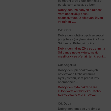
ockovani proti zlute zimnici a v
patek jsem zjistila, ze jsem...
Dobrý den, za daných okolností
Vám doporučuji cestu
neabsolvovat. O očkování živou
vakcínou v...
Od: Petra
Dobrý den, chtěla bych se zeptat
jak je to s výskytem viru ZIKA na
Srí Lance. Přítelovi rodiče...
Dobrý den, virus Zika se zatím na
Sri Lance nevyskytuje, navíc
mezilidsky se přenáší jen krevní...
Od: Angelika
Dobrý den, při opakovaných
návštěvách Uzbekistánu a
Kyrzyzstánu jsem před 3 lety
onemocněla...
Dobrý den, tyto bakterie lze
zlikvidovat antibiotickou léčbou.
Někdy však v těle zůstávají...
Od: Dáda
Dobry den, dnes se vracime z