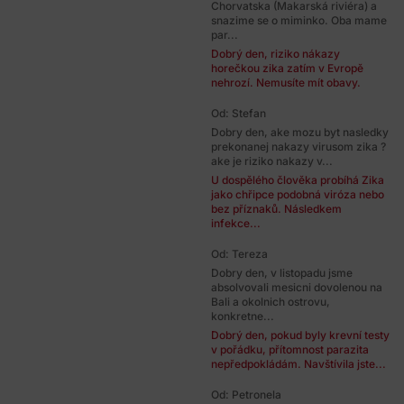
Chorvatska (Makarská riviéra) a
snazime se o miminko. Oba mame
par...
Dobrý den, riziko nákazy
horečkou zika zatím v Evropě
nehrozí. Nemusíte mít obavy.
Od: Stefan
Dobry den, ake mozu byt nasledky
prekonanej nakazy virusom zika ?
ake je riziko nakazy v...
U dospělého člověka probíhá Zika
jako chřipce podobná viróza nebo
bez příznaků. Následkem
infekce...
Od: Tereza
Dobry den, v listopadu jsme
absolvovali mesicni dovolenou na
Bali a okolnich ostrovu,
konkretne...
Dobrý den, pokud byly krevní testy
v pořádku, přítomnost parazita
nepředpokládám. Navštívila jste...
Od: Petronela