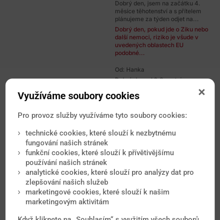
Dobrý den, jsem na začátku 4.
měsíce těhotenství a s přítelem
plánujeme za týden odjet na...
Dobrý den, pokud jde o Ziku nebo
další nemoci, riziko je všude v
uvedených oblastech EU
podobné...
Od: Hanka
Dobrý den od 6.8 cestujeme s
manželem na 8 dní na Sicilii jsem
Využíváme soubory cookies
ve druhém měsíci těhotenství...
Dobrý den, v Evropě zatím se
zatím virus Zika endmeicky
Pro provoz služby využíváme tyto soubory cookies:
nevyskytuje, což platí i pro...
technické cookies, které slouží k nezbytnému
Od: Štemberková
fungování našich stránek
Dobry den, chtěla jsem poradit,
funkční cookies, které slouží k přívětivějšímu
zda je rozumné cestovat do
používání našich stránek
Chorvatska na ostrov Cres. V
analytické cookies, které slouží pro analýzy dat pro
případě...
zlepšování našich služeb
Dobrý den, nákaza horečkou Zika
či jinou závažnější členovci
marketingové cookies, které slouží k našim
přenášenou infekcí je v
marketingovým aktivitám
Chorvatsku...
Když kliknete na „Souhlasím“ s využitím všech souborů