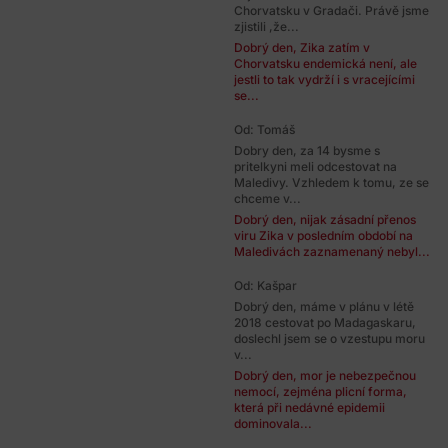
Chorvatsku v Gradači. Právě jsme
zjistili ,že...
Dobrý den, Zika zatím v
Chorvatsku endemická není, ale
jestli to tak vydrží i s vracejícími
se...
Od: Tomáš
Dobry den, za 14 bysme s
pritelkyni meli odcestovat na
Maledivy. Vzhledem k tomu, ze se
chceme v...
Dobrý den, nijak zásadní přenos
viru Zika v posledním období na
Maledivách zaznamenaný nebyl...
Od: Kašpar
Dobrý den, máme v plánu v létě
2018 cestovat po Madagaskaru,
doslechl jsem se o vzestupu moru
v...
Dobrý den, mor je nebezpečnou
nemocí, zejména plicní forma,
která při nedávné epidemii
dominovala...