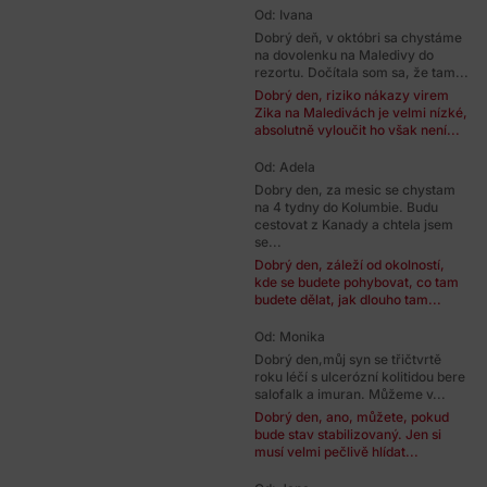
Od: Ivana
Dobrý deň, v októbri sa chystáme
na dovolenku na Maledivy do
rezortu. Dočítala som sa, že tam...
Dobrý den, riziko nákazy virem
Zika na Maledivách je velmi nízké,
absolutně vyloučit ho však není...
Od: Adela
Dobry den, za mesic se chystam
na 4 tydny do Kolumbie. Budu
cestovat z Kanady a chtela jsem
se...
Dobrý den, záleží od okolností,
kde se budete pohybovat, co tam
budete dělat, jak dlouho tam...
Od: Monika
Dobrý den,můj syn se třičtvrtě
roku léčí s ulcerózní kolitidou bere
salofalk a imuran. Můžeme v...
Dobrý den, ano, můžete, pokud
bude stav stabilizovaný. Jen si
musí velmi pečlivě hlídat...