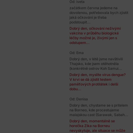
Od: iveta
začátkem června jedeme na
dovolenou, potřebovala bych zjistit
jaká očkování je třeba
podstoupit...
Dobrý den, očkování neživými
vakcína v průběhu biologické
léčby možné je, živými jen s
odstupem...
Od: Ema
Dobrý den, v létě jsme navštívili
Thajsko, kde jsem otěhotněla
(konkrétně ostrov Koh Samui...
Dobrý den, myslíte virus dengue?
V krvi se dá zjistit testem
paměťových protilátek i delší
dobu...
Od: Denisa
Dobry den, chystame se s pritelem
na Borneo, kde procestujeme
malajskou cast (Sarawak, Sabah...
Dobrý den, momentálně se
horečka Zika na Borneu
nevyskytuje, ale situace se může