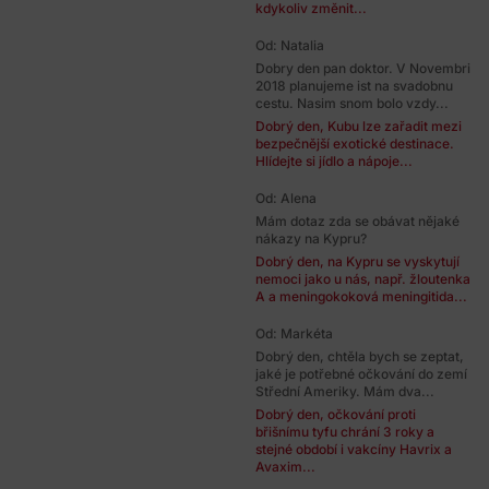
kdykoliv změnit...
Od: Natalia
Dobry den pan doktor. V Novembri
2018 planujeme ist na svadobnu
cestu. Nasim snom bolo vzdy...
Dobrý den, Kubu lze zařadit mezi
bezpečnější exotické destinace.
Hlídejte si jídlo a nápoje...
Od: Alena
Mám dotaz zda se obávat nějaké
nákazy na Kypru?
Dobrý den, na Kypru se vyskytují
nemoci jako u nás, např. žloutenka
A a meningokoková meningitida...
Od: Markéta
Dobrý den, chtěla bych se zeptat,
jaké je potřebné očkování do zemí
Střední Ameriky. Mám dva...
Dobrý den, očkování proti
břišnímu tyfu chrání 3 roky a
stejné období i vakcíny Havrix a
Avaxim...