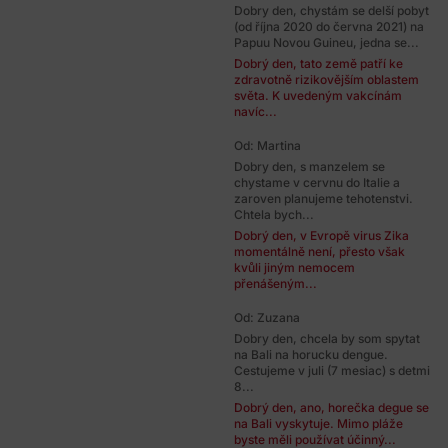
Dobry den, chystám se delší pobyt
(od října 2020 do června 2021) na
Papuu Novou Guineu, jedna se...
Dobrý den, tato země patří ke
zdravotně rizikovějším oblastem
světa. K uvedeným vakcínám
navíc...
Od: Martina
Dobry den, s manzelem se
chystame v cervnu do Italie a
zaroven planujeme tehotenstvi.
Chtela bych...
Dobrý den, v Evropě virus Zika
momentálně není, přesto však
kvůli jiným nemocem
přenášeným...
Od: Zuzana
Dobry den, chcela by som spytat
na Bali na horucku dengue.
Cestujeme v juli (7 mesiac) s detmi
8...
Dobrý den, ano, horečka degue se
na Bali vyskytuje. Mimo pláže
byste měli používat účinný...