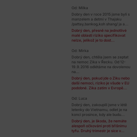
Od: Milka
Dobry den v roce 2015 jsme byli s
manzelem a detmi v Thajsku
/pattay,bankog,koh shang/ ja a...
Dobrý den, přesně na jednotlivé
malé oblasti riziko specifikovat
nelze, jelikož je to dost...
Od: Mirka
Dobrý den, chtěla jsem se zeptat
na nemoc Zika v Řecku. Od 12-
19.9.2016 odlétáme na dovolenou
na...
Dobrý den, pokud jde o Ziku nebo
další nemoci, riziko je všude v EU
podobné. Zika zatím v Evropě...
Od: Luca
Dobrý den, zakoupili jsme v létě
letenky do Vietnamu, odlet je na
konci prosince, kdy ale budu...
Dobrý den, je škoda, že nemáte
alespoň očkování proti břišnímu
tyfu. Druhý trimestr je sice v...