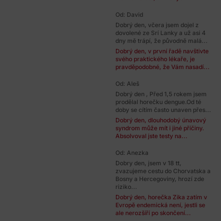
Od: David
Dobrý den, včera jsem dojel z
dovolené ze Srí Lanky a už asi 4
dny mě trápí, že původně malá...
Dobrý den, v první řadě navštivte
svého praktického lékaře, je
pravděpodobné, že Vám nasadí...
Od: Aleš
Dobrý den , Před 1,5 rokem jsem
prodělal horečku dengue.Od té
doby se cítím často unaven přes...
Dobrý den, dlouhodobý únavový
syndrom může mít i jiné příčiny.
Absolvoval jste testy na...
Od: Anezka
Dobry den, jsem v 18 tt,
zvazujeme cestu do Chorvatska a
Bosny a Hercegoviny, hrozí zde
riziko...
Dobrý den, horečka Zika zatím v
Evropě endemická není, jestli se
ale nerozšíří po skončení...