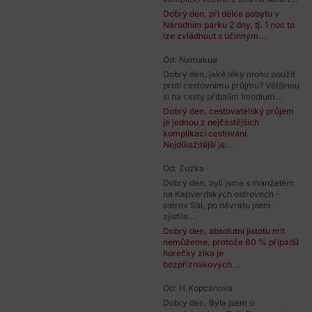
Dobrý den, při délce pobytu v
Národním parku 2 dny, tj. 1 noc to
lze zvládnout s účinným...
Od: Namakua
Dobrý den, jaké léky mohu použít
proti cestovnímu průjmu? Většinou
si na cesty přibalím Imodium...
Dobrý den, cestovatelský průjem
je jednou z nejčastějších
komplikací cestování.
Nejdůležitější je...
Od: Zuzka
Dobrý den, byli jsme s manželem
na Kapverdských ostrovech -
ostrov Sal, po návratu jsem
zjistila...
Dobrý den, absolutní jistotu mít
nemůžeme, protože 80 % případů
horečky zika je
bezpříznakových...
Od: H.Kopcanova
Dobry den. Byla jsem o