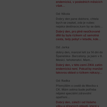
endemická, v posledních měsících
však...
Od: Nikola
Dobry den pane doktore, chtela
bych se zeptat, zda je vubec
nejaka destinace,kam by se dalo...
Dobrý den, pro plně neočkované
dítě by byla rizikem už samotná
cesta, tedy pobyt v letadle, kde...
Od: Jarka
dobry den, manzel leti za 14 dni do
Španelska- Barcelony. ja jsem v 6.
Mesici. tehotenstvi. Mam...
Dobrý den, v této zemi ZIKA zatím
endemická není. Pokud by manžel
takovou oblast s rizikem nákazy...
Od: Radka
Přemýšlím o cestě do Mexika s
CK. Mám astma bude potřeba
nějaké speciální zdravotní
opatření...
Dobrý den, záleží i od Vašeho
věku a přesných oblastí, které v