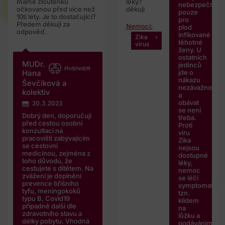
máme žloutenku
léky?
nebezpečná
očkovanou před více než
děkuji
pouze
10ti lety. Je to dostačující?
pro
Předem děkuji za
Nemoci:
plod
odpověď.
infikované
Zika
těhotné
virus
ženy. U
ostatních
MUDr.
jedinců
jde o
Hana
nákazu
Ševčíková a
nezávažnou
kolektiv
a
obávat
20.3.2023
se není
Dobrý den, doporučuji
třeba.
před cestou osobní
Proti
konzultaci na
viru
pracovišti zabývajícím
Zika
se cestovní
nejsou
medicínou, zejména z
dostupné
toho důvodu, že
léky,
cestujete s dítětem. Na
nemoc
zvážení je doplnění
se léčí
prevence břišního
symptomaticky
tyfu, meningokoků
tzn.
typu B, Covid19
klidem
případně další dle
na
zdravotního stavu a
lůžku a
délky pobytu. Vhodná
podáváním