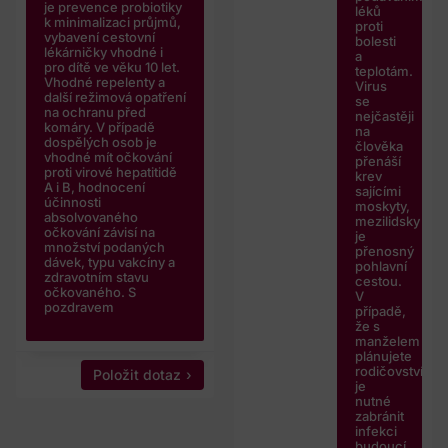
je prevence probiotiky
léků
k minimalizaci průjmů,
proti
vybavení cestovní
bolesti
lékárničky vhodné i
a
pro dítě ve věku 10 let.
teplotám.
Vhodné repelenty a
Virus
další režimová opatření
se
na ochranu před
nejčastěji
komáry. V případě
na
dospělých osob je
člověka
vhodné mít očkování
přenáší
proti virové hepatitidě
krev
A i B, hodnocení
sajícími
účinnosti
moskyty,
absolvovaného
mezilidsky
očkování závisí na
je
množství podaných
přenosný
dávek, typu vakcíny a
pohlavní
zdravotním stavu
cestou.
očkovaného. S
V
pozdravem
případě,
že s
manželem
plánujete
rodičovství,
Položit dotaz
je
nutné
zabránit
infekci
budoucí