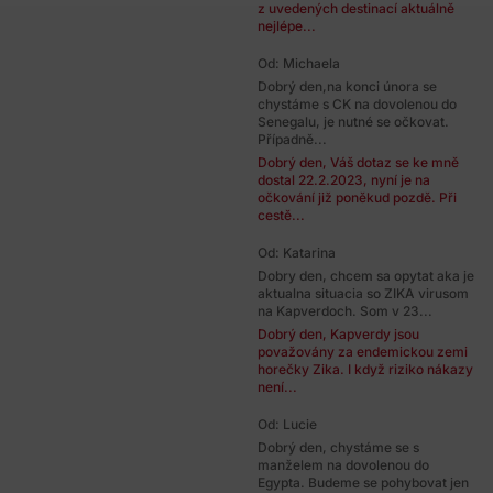
z uvedených destinací aktuálně
nejlépe...
Od: Michaela
Dobrý den,na konci února se
chystáme s CK na dovolenou do
Senegalu, je nutné se očkovat.
Případně...
Dobrý den, Váš dotaz se ke mně
dostal 22.2.2023, nyní je na
očkování již poněkud pozdě. Při
cestě...
Od: Katarina
Dobry den, chcem sa opytat aka je
aktualna situacia so ZIKA virusom
na Kapverdoch. Som v 23...
Dobrý den, Kapverdy jsou
považovány za endemickou zemi
horečky Zika. I když riziko nákazy
není...
Od: Lucie
Dobrý den, chystáme se s
manželem na dovolenou do
Egypta. Budeme se pohybovat jen