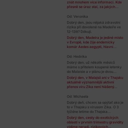
znát mnohem více informací. Kde
přesně se úraz stal, za jakých...
Od: Veronika
Dobrý den, jsou nějaká zdravotní
rizika při dovolené na Madeiře ve
12-13tt? Děkuji.
Dobrý den, Madeira je jediné místo
v Evropě, kde žije endemicky
komár Aedes aegypti, hlavní...
Od: Hedvika
Dobrý den, už několik měsíců
máme s přítelem koupené letenky
do Malaisie a v plánu je dvou...
Dobrý den, v Malajsii ani v Thajsku
aktuálně významnější aktivní
přenos viru Zika není hlášený...
Od: Michaela
Dobrý deň, chcem sa opýtať ako je
to v Thajsku s vírusom Zika. O 3
týždne letíme do Thajska...
Dobrý den, cesty do exotických
oblastí v prvním trimestru gravidity
vidíme neradi, rizikových...