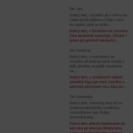
Od: Jan
Dobrý den, chystám se v únoru na
cestu do Ekvádoru a Chile a chci
se zeptat, jaké je riziko...
Dobrý den, v Ekvádoru se horečka
Zika skutečně vyskytuje. Zhruba 1
týden po uplynutí inkubační...
Od: Kateřina
Dobrý den, s manželem se
chceme od března začít snažit o
dítě, předtím se ještě chystáme
na...
Dobrý den, z uvedených oblastí
aktuálně figuruje mezi zeměmi s
aktivním přenosem viru Zika jen...
Od: Dominika
Dobrý deň, chceli by sme ísť na
exotickú dovolenku s rodinou,
rozmýšľame nad: Kuba,
Dominikánska...
Dobrý den, pokud neplánujete do
půl roku po návratu těhotenství,
nejste aktuálně těhotní a pokud...