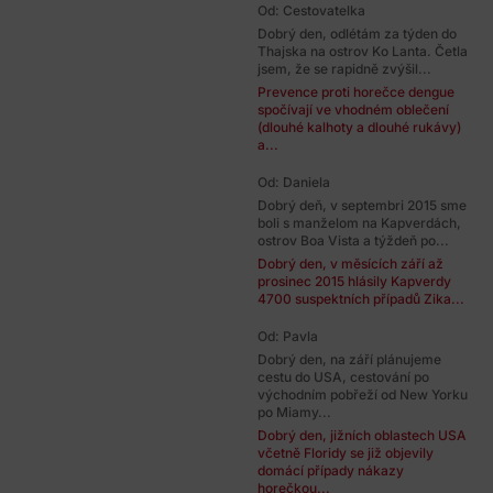
Od: Cestovatelka
Dobrý den, odlétám za týden do
Thajska na ostrov Ko Lanta. Četla
jsem, že se rapidně zvýšil...
Prevence proti horečce dengue
spočívají ve vhodném oblečení
(dlouhé kalhoty a dlouhé rukávy)
a...
Od: Daniela
Dobrý deň, v septembri 2015 sme
boli s manželom na Kapverdách,
ostrov Boa Vista a týždeň po...
Dobrý den, v měsících září až
prosinec 2015 hlásily Kapverdy
4700 suspektních případů Zika...
Od: Pavla
Dobrý den, na září plánujeme
cestu do USA, cestování po
východním pobřeží od New Yorku
po Miamy...
Dobrý den, jižních oblastech USA
včetně Floridy se již objevily
domácí případy nákazy
horečkou...