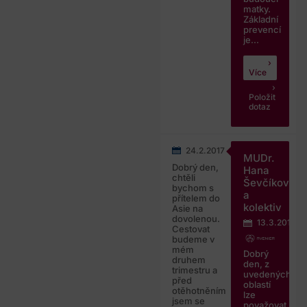
matky.
Základní
prevencí
je...
Více
Položit
dotaz
24.2.2017
MUDr.
Dobrý den,
Hana
chtěli
Ševčíková
bychom s
a
přítelem do
kolektiv
Asie na
dovolenou.
13.3.2017
Cestovat
budeme v
mém
Dobrý
druhem
den, z
trimestru a
uvedených
před
oblastí
otěhotněním
lze
jsem se
považovat