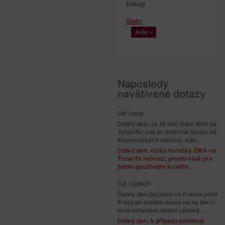
Děkuji
Státy:
Asie
Naposledy
navštívené dotazy
Od: Iveta
Dobrý den, za 14 dnů mám letět na
Tenerife, což je relativně blízko od
Kapverdských ostravů, kde...
Dobrý den, riziko horečky ZIKA na
Tenerife nehrozí, přesto však pro
jistotu používejte kvalitní...
Od: Vojtěch
Dobrý den,byl jsem ve Francii před
6 léty,po malém úraze na na bérci
levé nohyjsem dostal vysoké...
Dobrý den, k případu potřebuji