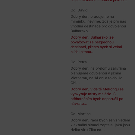
Od: David
Dobrý den, pracujeme na
miminku, nevíme, zda je pro nás
vhodná destinace pro dovolenou
Bulharsko...
Dobrý den, Bulharsko lze
považovat za bezpečnou
destinaci, přesto bych si velmi
hlídal pitnou...
Od: Petra
Dobrý den, na přelomu září/října
plánujeme dovolenou v jižním
Vietnamu, na 14 dní a to do Ho
Chi...
Dobrý den, v deltě Mekongu se
vyskytuje místy malárie. S
otěhotněním bych doporučil po
návratu...
Od: Martina
Dobrý den, ráda bych se vzhledem
k aktuální situaci zeptala, jaká jsou
rizika viru Zika na...