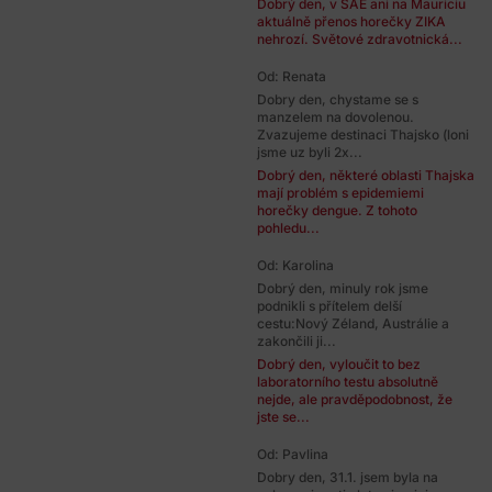
Dobrý den, v SAE ani na Mauriciu
aktuálně přenos horečky ZIKA
nehrozí. Světové zdravotnická...
Od: Renata
Dobry den, chystame se s
manzelem na dovolenou.
Zvazujeme destinaci Thajsko (loni
jsme uz byli 2x...
Dobrý den, některé oblasti Thajska
mají problém s epidemiemi
horečky dengue. Z tohoto
pohledu...
Od: Karolina
Dobrý den, minuly rok jsme
podnikli s přítelem delší
cestu:Nový Zéland, Austrálie a
zakončili ji...
Dobrý den, vyloučit to bez
laboratorního testu absolutně
nejde, ale pravděpodobnost, že
jste se...
Od: Pavlina
Dobry den, 31.1. jsem byla na