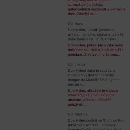
samozřejmé existuje,
potenciálních možností je poměrně
dost. Záleží i na...
Od: Hana
Dobrý den, 10.září jedeme s
přítelem do Itálie, Lignana. Já v té
době budu v 20.-21.tt. Chtěla...
Dobrý den, pokud jde o Ziku nebo
další nemoci, riziko je všude v EU
podobné. Zika zatím v Evropě...
Od: Jakub
Dobrý den! Jaká je současná
situace s výskytem horečky
dengue na Madeiře? Plánujeme
tam jet v...
Dobrý den, aktuálně je situace
stabilizovaná a není důvod k
obavám, přesto je důležité
používat...
Od: Martina
Dobrý den,cestuji na 10 dní do Keni
(ubytování Malindi - hotelový
komplex) včetně 2 dnů na safari...