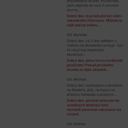
prazdninach na Bali. Po navratu
jsem objevila na ruce 2 cervene
skvrny...
Dobrý den, to je bohužel jen velmi
nekonkrétní informace. Můžete to
zajít ukázat svému...
Od: Markéta
Dobrý den, za 3 dny odlétám s
rodinou na dovolenou na Kypr. Syn
(4 roky) trpí atopickým
ekzémem...
Dobrý den, jakou formu kortikoidů
používáte? Pokud jen lokální,
imunitu to nijak zásadně...
Od: Michala
Dobrý den, uvažujeme o dovolené
na Madeiře, příp. na Kypru na
přelomu listopadu a prosince...
Dobrý den, povinné očkování do
uvedených destinací není,
nicméně povinnost vakcinace má
chránit...
Od: Andrea