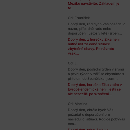
Mexiku navštívíte. Základem je
to...
Od: František
Dobrý den, rád bych Vás požádal o
názor, případně radu nebo
doporučení. Letos v létě (srpen...
Dobrý den, z horečky Zika není
nutné mít za dané situace
zbytečné obavy. Po návratu
však...
Od: L.
Dobrý den, poslední týden v srpnu
a první týden v září se chystáme s
přítelem do Španělska, jsem...
Dobrý den, horečka Zika zatím v
Evropě endemická není, jestli se
ale nerozšíří po skončení...
Od: Martina
Dobrý den, chtěla bych Vás
požádat o doporučení pro
následující situaci. Rodiče pobývají
cca...
Dobrý den, takové riziko