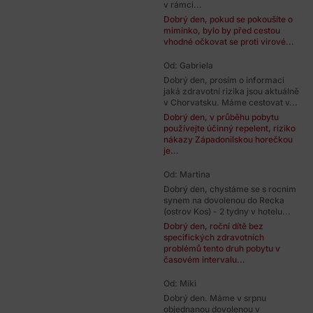
v rámci...
Dobrý den, pokud se pokoušíte o
miminko, bylo by před cestou
vhodné očkovat se proti virové...
Od: Gabriela
Dobrý den, prosím o informaci
jaká zdravotní rizika jsou aktuálně
v Chorvatsku. Máme cestovat v...
Dobrý den, v průběhu pobytu
používejte účinný repelent, riziko
nákazy Západonilskou horečkou
je...
Od: Martina
Dobrý den, chystáme se s rocnim
synem na dovolenou do Recka
(ostrov Kos) - 2 tydny v hotelu...
Dobrý den, roční dítě bez
specifických zdravotních
problémů tento druh pobytu v
časovém intervalu...
Od: Miki
Dobrý den. Máme v srpnu
objednanou dovolenou v