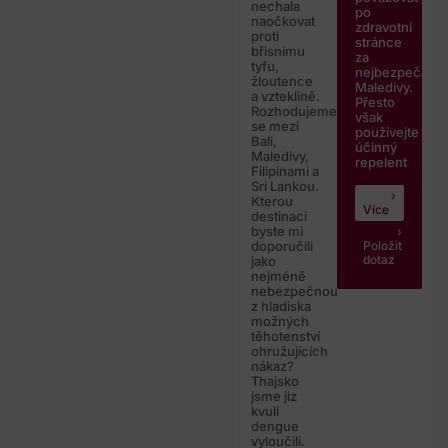
nechala
po
naočkovat
zdravotní
proti
stránce
břisnímu
za
tyfu,
nejbezpečnějš
žloutence
Maledivy.
a vzteklině.
Přesto
Rozhodujeme
však
se mezi
používejte
Bali,
účinný
Maledivy,
repelent
Filipinami a
Sri Lankou.
Kterou
Více
destinaci
byste mi
Položit
doporučili
dotaz
jako
nejméně
nebezpečnou
z hladiska
možných
těhotenství
ohružujících
nákaz?
Thajsko
jsme jiz
kvuli
dengue
vyloučili.