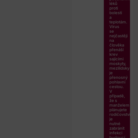
léků
proti
bolesti
a
teplotám.
Virus
se
nejčastěji
na
člověka
přenáší
krev
sajícími
moskyty,
mezilidsky
je
přenosný
pohlavní
cestou.
V
případě,
že s
manželem
plánujete
rodičovství,
je
nutné
zabránit
infekci
budoucí