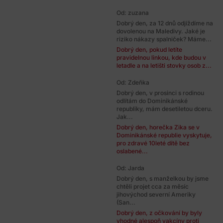
Od: zuzana
Dobrý den, za 12 dnů odjíždíme na
dovolenou na Maledivy. Jaké je
riziko nákazy spalniček? Máme...
Dobrý den, pokud letíte
pravidelnou linkou, kde budou v
letadle a na letišti stovky osob z...
Od: Zdeňka
Dobrý den, v prosinci s rodinou
odlítám do Dominikánské
republiky, mám desetiletou dceru.
Jak...
Dobrý den, horečka Zika se v
Dominikánské republie vyskytuje,
pro zdravé 10leté dítě bez
oslabené...
Od: Jarda
Dobrý den, s manželkou by jsme
chtěli projet cca za měsíc
jihovýchod severní Ameriky
(San...
Dobrý den, z očkování by byly
vhodné alespoň vakcíny proti