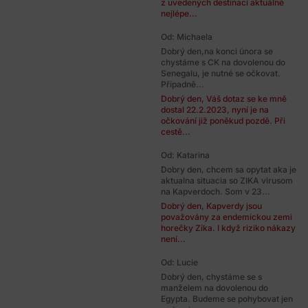
z uvedených destinací aktuálně
nejlépe...
Od: Michaela
Dobrý den,na konci února se
chystáme s CK na dovolenou do
Senegalu, je nutné se očkovat.
Případně...
Dobrý den, Váš dotaz se ke mně
dostal 22.2.2023, nyní je na
očkování již poněkud pozdě. Při
cestě...
Od: Katarina
Dobry den, chcem sa opytat aka je
aktualna situacia so ZIKA virusom
na Kapverdoch. Som v 23...
Dobrý den, Kapverdy jsou
považovány za endemickou zemi
horečky Zika. I když riziko nákazy
není...
Od: Lucie
Dobrý den, chystáme se s
manželem na dovolenou do
Egypta. Budeme se pohybovat jen