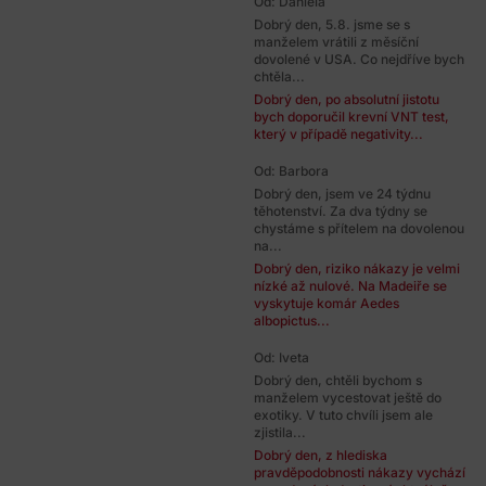
Od: Daniela
Dobrý den, 5.8. jsme se s
manželem vrátili z měsíční
dovolené v USA. Co nejdříve bych
chtěla...
Dobrý den, po absolutní jistotu
bych doporučil krevní VNT test,
který v případě negativity...
Od: Barbora
Dobrý den, jsem ve 24 týdnu
těhotenství. Za dva týdny se
chystáme s přítelem na dovolenou
na...
Dobrý den, riziko nákazy je velmi
nízké až nulové. Na Madeiře se
vyskytuje komár Aedes
albopictus...
Od: Iveta
Dobrý den, chtěli bychom s
manželem vycestovat ještě do
exotiky. V tuto chvíli jsem ale
zjistila...
Dobrý den, z hlediska
pravděpodobnosti nákazy vychází