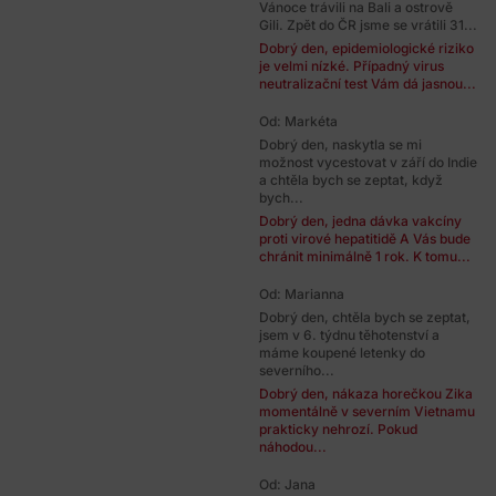
Vánoce trávili na Bali a ostrově
Gili. Zpět do ČR jsme se vrátili 31...
Dobrý den, epidemiologické riziko
je velmi nízké. Případný virus
neutralizační test Vám dá jasnou...
Od: Markéta
Dobrý den, naskytla se mi
možnost vycestovat v září do Indie
a chtěla bych se zeptat, když
bych...
Dobrý den, jedna dávka vakcíny
proti virové hepatitidě A Vás bude
chránit minimálně 1 rok. K tomu...
Od: Marianna
Dobrý den, chtěla bych se zeptat,
jsem v 6. týdnu těhotenství a
máme koupené letenky do
severního...
Dobrý den, nákaza horečkou Zika
momentálně v severním Vietnamu
prakticky nehrozí. Pokud
náhodou...
Od: Jana