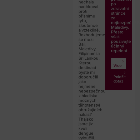
nechala
po
naočkovat
zdravotní
proti
stránce
břisnímu
za
tyfu,
nejbezpečnějš
žloutence
Maledivy.
a vzteklině.
Přesto
Rozhodujeme
však
se mezi
používejte
Bali,
účinný
Maledivy,
repelent
Filipinami a
Sri Lankou.
Kterou
Více
destinaci
byste mi
Položit
doporučili
dotaz
jako
nejméně
nebezpečnou
z hladiska
možných
těhotenství
ohružujících
nákaz?
Thajsko
jsme jiz
kvuli
dengue
vyloučili.