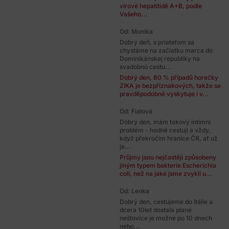
virové hepatitidě A+B, podle
Vašeho...
Od: Monika
Dobrý deň, s priateľom sa
chystáme na začiatku marca do
Dominikánskej republiky na
svadobnú cestu...
Dobrý den, 80 % případů horečky
ZIKA je bezpříznakových, takže se
pravděpodobně vyskytuje i v...
Od: Fialová
Dobrý den, mám takový intimní
problém - hodně cestuji a vždy,
když překročím hranice ČR, ať už
je...
Průjmy jsou nejčastěji způsobeny
jiným typem bakterie Escherichia
coli, než na jaké jsme zvyklí u...
Od: Lenka
Dobrý den, cestujeme do Itálie a
dcera 10let dostala plané
neštovice je možné po 10 dnech
nebo...