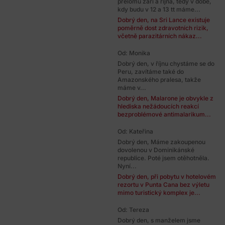
přelomu září a října, tedy v době,
kdy budu v 12 a 13 tt máme...
Dobrý den, na Sri Lance existuje
poměrně dost zdravotních rizik,
včetně parazitárních nákaz...
Od: Monika
Dobrý den, v říjnu chystáme se do
Peru, zavítáme také do
Amazonského pralesa, takže
máme v...
Dobrý den, Malarone je obvykle z
hlediska nežádoucích reakcí
bezproblémové antimalarikum...
Od: Kateřina
Dobrý den, Máme zakoupenou
dovolenou v Dominikánské
republice. Poté jsem otěhotněla.
Nyní...
Dobrý den, při pobytu v hotelovém
rezortu v Punta Cana bez výletu
mimo turistický komplex je...
Od: Tereza
Dobrý den, s manželem jsme