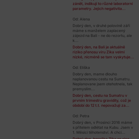
zánět, indikují to různé laboratorní
parametry. Jejich negativita...
Od: Alena
Dobrý den, v druhé polovině září
máme s manželem zaplacený
zájezd na Bali - ne do rezortu, ale
k...
Dobrý den, na Bali je aktuálně
riziko přenosu viru Zika velmi
nízké, nicméně se tam vyskytuje...
Od: Eliška
Dobry den, mame dlouho
naplanovanou cestu na Sumatru.
Neplanovane jsem otehotnela, tak
premyslim...
Dobrý den, cestu na Sumatru v
prvním trimestru gravidity, což je
období do 12 t.t. nepovažuji za...
Od: Petra
Dobrý den, v Prosinci 2016 máme
s přítelem odlétat na Kubu. Jsem v
1. Měsíci těhotenství. A chci...
Dobrý den, horečka Zika se sice