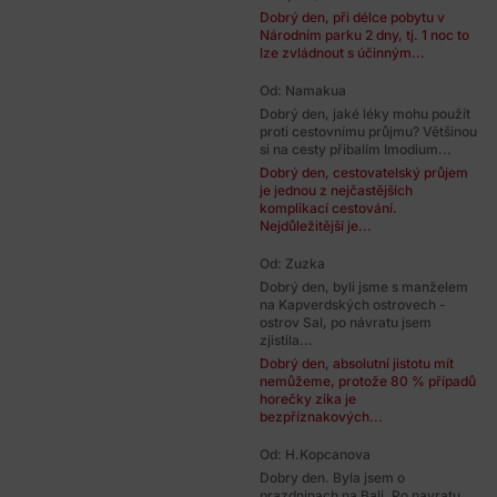
Dobrý den, při délce pobytu v
Národním parku 2 dny, tj. 1 noc to
lze zvládnout s účinným...
Od: Namakua
Dobrý den, jaké léky mohu použít
proti cestovnímu průjmu? Většinou
si na cesty přibalím Imodium...
Dobrý den, cestovatelský průjem
je jednou z nejčastějších
komplikací cestování.
Nejdůležitější je...
Od: Zuzka
Dobrý den, byli jsme s manželem
na Kapverdských ostrovech -
ostrov Sal, po návratu jsem
zjistila...
Dobrý den, absolutní jistotu mít
nemůžeme, protože 80 % případů
horečky zika je
bezpříznakových...
Od: H.Kopcanova
Dobry den. Byla jsem o
prazdninach na Bali. Po navratu