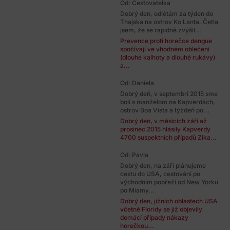
Od: Cestovatelka
Dobrý den, odlétám za týden do
Thajska na ostrov Ko Lanta. Četla
jsem, že se rapidně zvýšil...
Prevence proti horečce dengue
spočívají ve vhodném oblečení
(dlouhé kalhoty a dlouhé rukávy)
a...
Od: Daniela
Dobrý deň, v septembri 2015 sme
boli s manželom na Kapverdách,
ostrov Boa Vista a týždeň po...
Dobrý den, v měsících září až
prosinec 2015 hlásily Kapverdy
4700 suspektních případů Zika...
Od: Pavla
Dobrý den, na září plánujeme
cestu do USA, cestování po
východním pobřeží od New Yorku
po Miamy...
Dobrý den, jižních oblastech USA
včetně Floridy se již objevily
domácí případy nákazy
horečkou...