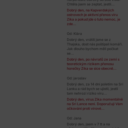
Chtěla jsem se zeptat, jestli...
Dobrý den, na Kapverdských
ostrovech je aktivní přenos viru
Zika a pokud jde o tuto nemoc, je
zde...
Od: Klára
Dobrý den, vrátili jsme se z
Thajska, dost nás poštípali komáři.
Jak dlouho bychom měli počkat
se...
Dobrý den, po návratů ze zemí s
teoretickým rizikem přenosu
horečky Zika se sice obecně...
Od: jaroslav
Dobrý den, za 14 dní poletím na Srí
Lanku a rád bych se ujistil, jestli
tam nehrozí riziko viru...
Dobrý den, virus Zika momentálně
na Sri Lance není. Doporučuji Vám
očkování proti virové...
Od: Jana
Dobrý den, jsem v 7 tt a na