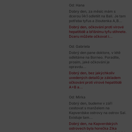
Od: Hana
Dobry den, za měsíc mám s
dcerou (4r) odletět na Bali. Je tam
potřeba tyfus a žloutenka A,B...
Dobrý den, očkování proti virové
hepatitidě a břišnímu tyfu stihnete.
Dceru můžete očkovat i...
Od: Gabriela
Dobrý den pane doktore, v létě
odlétáme na Borneo. Poradíte,
prosím, jaké očkování je
opravdu...
Dobrý den, bez jakýchkoliv
uvedených detailů je základem
očkování proti virové hepatitidě
A+B a...
Od: Mirka
Dobrý den, budeme v září
cestovat s manželem na
Kapverdske ostrovy na ostrov Sal.
Existuje tam...
Dobrý den, na Kapverdských
ostrovech byla horečka Zika