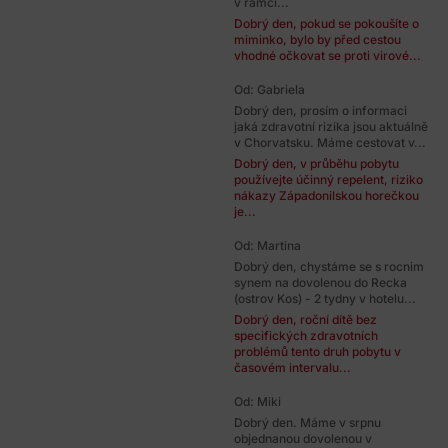
v rámci...
Dobrý den, pokud se pokoušíte o
miminko, bylo by před cestou
vhodné očkovat se proti virové...
Od: Gabriela
Dobrý den, prosím o informaci
jaká zdravotní rizika jsou aktuálně
v Chorvatsku. Máme cestovat v...
Dobrý den, v průběhu pobytu
používejte účinný repelent, riziko
nákazy Západonilskou horečkou
je...
Od: Martina
Dobrý den, chystáme se s rocnim
synem na dovolenou do Recka
(ostrov Kos) - 2 tydny v hotelu...
Dobrý den, roční dítě bez
specifických zdravotních
problémů tento druh pobytu v
časovém intervalu...
Od: Miki
Dobrý den. Máme v srpnu
objednanou dovolenou v