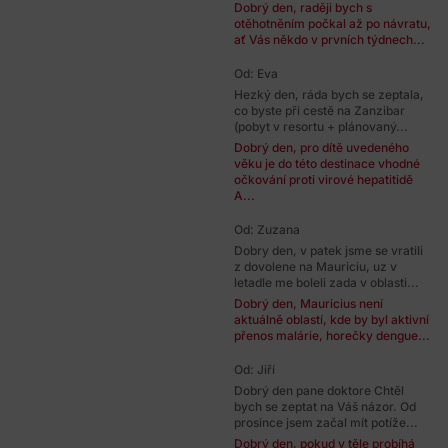
Dobrý den, raději bych s
otěhotněním počkal až po návratu,
ať Vás někdo v prvních týdnech...
Od: Eva
Hezký den, ráda bych se zeptala,
co byste při cestě na Zanzibar
(pobyt v resortu + plánovaný...
Dobrý den, pro dítě uvedeného
věku je do této destinace vhodné
očkování proti virové hepatitidě
A...
Od: Zuzana
Dobry den, v patek jsme se vratili
z dovolene na Mauriciu, uz v
letadle me boleli zada v oblasti...
Dobrý den, Mauricius není
aktuálně oblastí, kde by byl aktivní
přenos malárie, horečky dengue...
Od: Jiří
Dobrý den pane doktore Chtěl
bych se zeptat na Váš názor. Od
prosince jsem začal mít potíže...
Dobrý den, pokud v těle probíhá