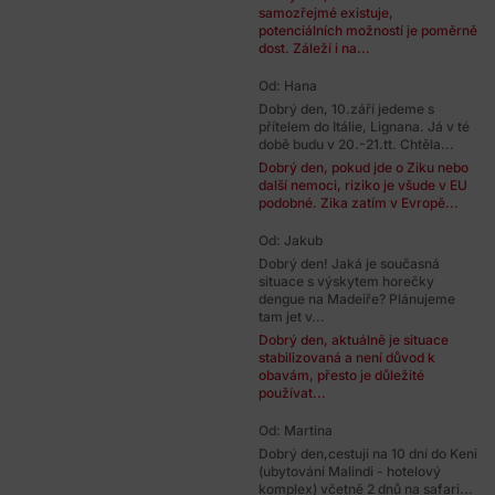
samozřejmé existuje,
potenciálních možností je poměrně
dost. Záleží i na...
Od: Hana
Dobrý den, 10.září jedeme s
přítelem do Itálie, Lignana. Já v té
době budu v 20.-21.tt. Chtěla...
Dobrý den, pokud jde o Ziku nebo
další nemoci, riziko je všude v EU
podobné. Zika zatím v Evropě...
Od: Jakub
Dobrý den! Jaká je současná
situace s výskytem horečky
dengue na Madeiře? Plánujeme
tam jet v...
Dobrý den, aktuálně je situace
stabilizovaná a není důvod k
obavám, přesto je důležité
používat...
Od: Martina
Dobrý den,cestuji na 10 dní do Keni
(ubytování Malindi - hotelový
komplex) včetně 2 dnů na safari...