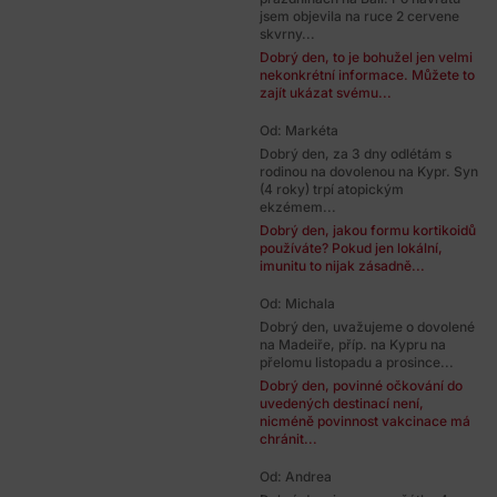
jsem objevila na ruce 2 cervene
skvrny...
Dobrý den, to je bohužel jen velmi
nekonkrétní informace. Můžete to
zajít ukázat svému...
Od: Markéta
Dobrý den, za 3 dny odlétám s
rodinou na dovolenou na Kypr. Syn
(4 roky) trpí atopickým
ekzémem...
Dobrý den, jakou formu kortikoidů
používáte? Pokud jen lokální,
imunitu to nijak zásadně...
Od: Michala
Dobrý den, uvažujeme o dovolené
na Madeiře, příp. na Kypru na
přelomu listopadu a prosince...
Dobrý den, povinné očkování do
uvedených destinací není,
nicméně povinnost vakcinace má
chránit...
Od: Andrea