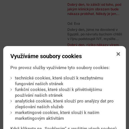
Dobrý den, to záleží od toho, pod
jakým klinickým obrazem bude
nákaza probíhat. Někdy je jen...
Od: Eva
Dobrý den, jsme na dovolené v
Egyptě, po návratu bychom chtěli
v říjnu podstoupit IVF, myslíte...
Dobrý den, riziko nákazy virem
Zika v Egyptě aktuálně nehrozí, v
této zemi jsou však i jiné...
Využíváme soubory cookies
Od: Iveta
Pro provoz služby využíváme tyto soubory cookies:
Dobrý den, za 14 dnů mám letět na
Tenerife, což je relativně blízko od
technické cookies, které slouží k nezbytnému
Kapverdských ostravů, kde...
fungování našich stránek
Dobrý den, riziko horečky ZIKA na
funkční cookies, které slouží k přívětivějšímu
Tenerife nehrozí, přesto však pro
jistotu používejte kvalitní...
používání našich stránek
analytické cookies, které slouží pro analýzy dat pro
Od: Vojtěch
zlepšování našich služeb
Dobrý den,byl jsem ve Francii před
marketingové cookies, které slouží k našim
6 léty,po malém úraze na na bérci
marketingovým aktivitám
levé nohyjsem dostal vysoké...
Dobrý den, k případu potřebuji
Když kliknete na „Souhlasím“ s využitím všech souborů