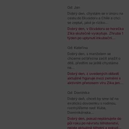
Od: Jan
Dobrý den, chystám se v únoru na
cestu do Ekvádoru a Chile a chci
se zeptat, jaké je riziko...
Dobrý den, v Ekvádoru se horečka
Zika skutečně vyskytuje. Zhruba 1
týden po uplynutí inkubační...
Od: Kateřina
Dobrý den, s manželem se
chceme od března začít snažit o
dítě, předtím se ještě chystáme
na...
Dobrý den, z uvedených oblastí
aktuálně figuruje mezi zeměmi s
aktivním přenosem viru Zika jen...
Od: Dominika
Dobrý deň, chceli by sme ísť na
exotickú dovolenku s rodinou,
rozmýšľame nad: Kuba,
Dominikánska...
Dobrý den, pokud neplánujete do
půl roku po návratu těhotenství,
nejste aktuálně těhotní a pokud...