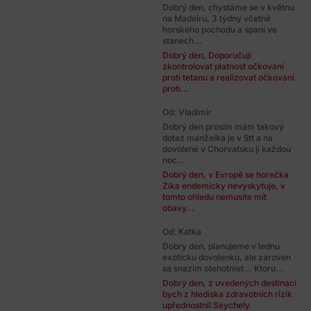
Dobrý den, chystáme se v květnu
na Madeiru, 3 týdny včetně
horského pochodu a spaní ve
stanech...
Dobrý den, Doporučuji
zkontrolovat platnost očkování
proti tetanu a realizovat očkování
proti...
Od: Vladimir
Dobrý den prosím mám takový
dotaz manželka je v 5tt a na
dovolené v Chorvatsku ji každou
noc...
Dobrý den, v Evropě se horečka
Zika endemicky nevyskytuje, v
tomto ohledu nemusíte mít
obavy...
Od: Katka
Dobry den, planujeme v lednu
exoticku dovolenku, ale zaroven
sa snazim otehotniet... Ktoru...
Dobrý den, z uvedených destinací
bych z hlediska zdravotních rizik
upřednostnil Seychely.