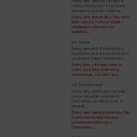
Dobrý den, jsem na začátku 4.
měsíce těhotenství a s přítelem
plánujeme za týden odjet na...
Dobrý den, pokud jde o Ziku nebo
další nemoci, riziko je všude v
uvedených oblastech EU
podobné...
Od: Hanka
Dobrý den od 6.8 cestujeme s
manželem na 8 dní na Sicilii jsem
ve druhém měsíci těhotenství...
Dobrý den, v Evropě zatím se
zatím virus Zika endmeicky
nevyskytuje, což platí i pro...
Od: Štemberková
Dobry den, chtěla jsem poradit,
zda je rozumné cestovat do
Chorvatska na ostrov Cres. V
případě...
Dobrý den, nákaza horečkou Zika
či jinou závažnější členovci
přenášenou infekcí je v
Chorvatsku...