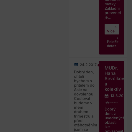
matky.
Základní
prevencí
je...
Více
Položit
dotaz
24.2.2017
MUDr.
Dobrý den,
Hana
chtěli
Ševčíková
bychom s
a
přítelem do
kolektiv
Asie na
dovolenou.
13.3.2017
Cestovat
budeme v
mém
Dobrý
druhem
den, z
trimestru a
uvedených
před
oblastí
otěhotněním
lze
jsem se
považovat