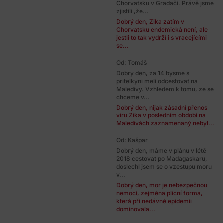
Chorvatsku v Gradači. Právě jsme
zjistili ,že...
Dobrý den, Zika zatím v
Chorvatsku endemická není, ale
jestli to tak vydrží i s vracejícími
se...
Od: Tomáš
Dobry den, za 14 bysme s
pritelkyni meli odcestovat na
Maledivy. Vzhledem k tomu, ze se
chceme v...
Dobrý den, nijak zásadní přenos
viru Zika v posledním období na
Maledivách zaznamenaný nebyl...
Od: Kašpar
Dobrý den, máme v plánu v létě
2018 cestovat po Madagaskaru,
doslechl jsem se o vzestupu moru
v...
Dobrý den, mor je nebezpečnou
nemocí, zejména plicní forma,
která při nedávné epidemii
dominovala...