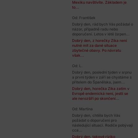
Mexiku navštívíte. Základem je
to...
Od: František
Dobrý den, rád bych Vás požádal o
názor, případně radu nebo
doporučení. Letos v létě (srpen...
Dobrý den, z horečky Zika není
nutné mít za dané situace
zbytečné obavy. Po návratu
však...
Od: L.
Dobrý den, poslední týden v srpnu
a první týden v září se chystáme s
přítelem do Španělska, jsem...
Dobrý den, horečka Zika zatím v
Evropě endemická není, jestli se
ale nerozšíří po skončení...
Od: Martina
Dobrý den, chtěla bych Vás
požádat o doporučení pro
následující situaci. Rodiče pobývají
cca...
Dobrý den, takové riziko