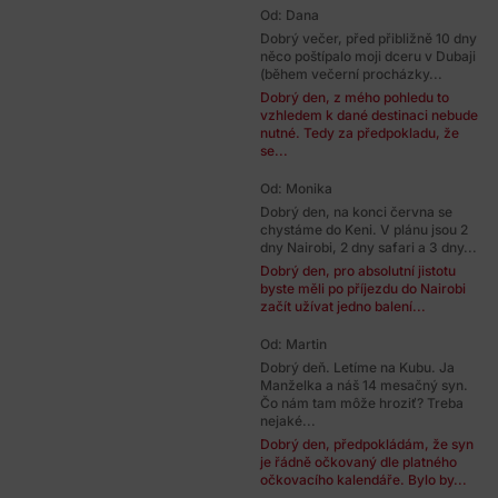
Od: Dana
Dobrý večer, před přibližně 10 dny
něco poštípalo moji dceru v Dubaji
(během večerní procházky...
Dobrý den, z mého pohledu to
vzhledem k dané destinaci nebude
nutné. Tedy za předpokladu, že
se...
Od: Monika
Dobrý den, na konci června se
chystáme do Keni. V plánu jsou 2
dny Nairobi, 2 dny safari a 3 dny...
Dobrý den, pro absolutní jistotu
byste měli po příjezdu do Nairobi
začít užívat jedno balení...
Od: Martin
Dobrý deň. Letíme na Kubu. Ja
Manželka a náš 14 mesačný syn.
Čo nám tam môže hroziť? Treba
nejaké...
Dobrý den, předpokládám, že syn
je řádně očkovaný dle platného
očkovacího kalendáře. Bylo by...