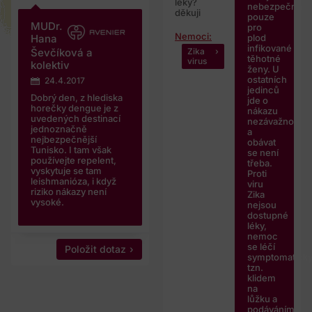
léky?
nebezpečná
děkuji
pouze
MUDr.
pro
Nemoci:
plod
Hana
infikované
Ševčíková a
Zika
těhotné
virus
kolektiv
ženy. U
ostatních
24.4.2017
jedinců
Dobrý den, z hlediska
jde o
horečky dengue je z
nákazu
uvedených destinací
nezávažnou
jednoznačně
a
nejbezpečnější
obávat
Tunisko. I tam však
se není
používejte repelent,
třeba.
vyskytuje se tam
Proti
leishmanióza, i když
viru
riziko nákazy není
Zika
vysoké.
nejsou
dostupné
léky,
nemoc
se léčí
Položit dotaz
symptomaticky
tzn.
klidem
na
lůžku a
podáváním