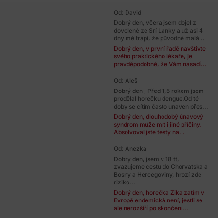
Od: David
Dobrý den, včera jsem dojel z
dovolené ze Srí Lanky a už asi 4
dny mě trápí, že původně malá...
Dobrý den, v první řadě navštivte
svého praktického lékaře, je
pravděpodobné, že Vám nasadí...
Od: Aleš
Dobrý den , Před 1,5 rokem jsem
prodělal horečku dengue.Od té
doby se cítím často unaven přes...
Dobrý den, dlouhodobý únavový
syndrom může mít i jiné příčiny.
Absolvoval jste testy na...
Od: Anezka
Dobry den, jsem v 18 tt,
zvazujeme cestu do Chorvatska a
Bosny a Hercegoviny, hrozí zde
riziko...
Dobrý den, horečka Zika zatím v
Evropě endemická není, jestli se
ale nerozšíří po skončení...