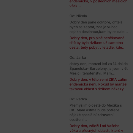
endemická, v posledních měsících
však...
Od: Nikola
Dobry den pane doktore, chtela
bych se zeptat, zda je vubec
nejaka destinace,kam by se dalo...
Dobrý den, pro plně neočkované
dítě by byla rizikem už samotná
cesta, tedy pobyt v letadle, kde...
Od: Jarka
dobry den, manzel leti za 14 dni do
Španelska- Barcelony. ja jsem v 6.
Mesici. tehotenstvi. Mam...
Dobrý den, v této zemi ZIKA zatím
endemická není. Pokud by manžel
takovou oblast s rizikem nákazy...
Od: Radka
Přemýšlím o cestě do Mexika s
CK. Mám astma bude potřeba
nějaké speciální zdravotní
opatření...
Dobrý den, záleží i od Vašeho
věku a přesných oblastí, které v