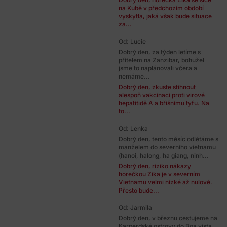
na Kubě v předchozím období
vyskytla, jaká však bude situace
za...
Od: Lucie
Dobrý den, za týden letíme s
přítelem na Zanzibar, bohužel
jsme to naplánovali včera a
nemáme...
Dobrý den, zkuste stihnout
alespoň vakcinaci proti virové
hepatitidě A a břišnímu tyfu. Na
to...
Od: Lenka
Dobrý den, tento měsíc odlétáme s
manželem do severního vietnamu
(hanoi, halong, ha giang, ninh...
Dobrý den, riziko nákazy
horečkou Zika je v severním
Vietnamu velmi nízké až nulové.
Přesto bude...
Od: Jarmila
Dobrý den, v březnu cestujeme na
Karperdské ostrovy do Boa vista.