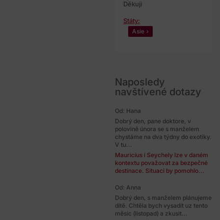
Děkuji
Státy:
Asie
Naposledy
navštívené dotazy
Od: Hana
Dobrý den, pane doktore, v
polovině února se s manželem
chystáme na dva týdny do exotiky.
V tu...
Mauricius i Seychely lze v daném
kontextu považovat za bezpečné
destinace. Situaci by pomohlo...
Od: Anna
Dobrý den, s manželem plánujeme
dítě. Chtěla bych vysadit uz tento
měsíc (listopad) a zkusit...