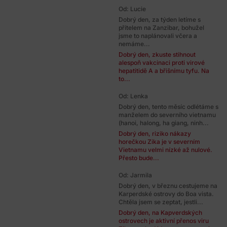
Od: Lucie
Dobrý den, za týden letíme s
přítelem na Zanzibar, bohužel
jsme to naplánovali včera a
nemáme...
Dobrý den, zkuste stihnout
alespoň vakcinaci proti virové
hepatitidě A a břišnímu tyfu. Na
to...
Od: Lenka
Dobrý den, tento měsíc odlétáme s
manželem do severního vietnamu
(hanoi, halong, ha giang, ninh...
Dobrý den, riziko nákazy
horečkou Zika je v severním
Vietnamu velmi nízké až nulové.
Přesto bude...
Od: Jarmila
Dobrý den, v březnu cestujeme na
Karperdské ostrovy do Boa vista.
Chtěla jsem se zeptat, jestli...
Dobrý den, na Kapverdských
ostrovech je aktivní přenos viru