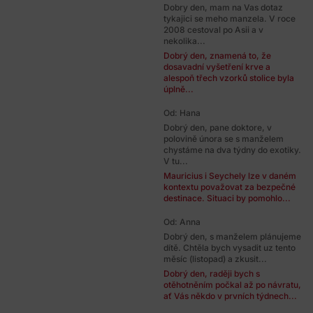
Dobry den, mam na Vas dotaz
tykajici se meho manzela. V roce
2008 cestoval po Asii a v
nekolika...
Dobrý den, znamená to, že
dosavadní vyšetření krve a
alespoň třech vzorků stolice byla
úplně...
Od: Hana
Dobrý den, pane doktore, v
polovině února se s manželem
chystáme na dva týdny do exotiky.
V tu...
Mauricius i Seychely lze v daném
kontextu považovat za bezpečné
destinace. Situaci by pomohlo...
Od: Anna
Dobrý den, s manželem plánujeme
dítě. Chtěla bych vysadit uz tento
měsíc (listopad) a zkusit...
Dobrý den, raději bych s
otěhotněním počkal až po návratu,
ať Vás někdo v prvních týdnech...