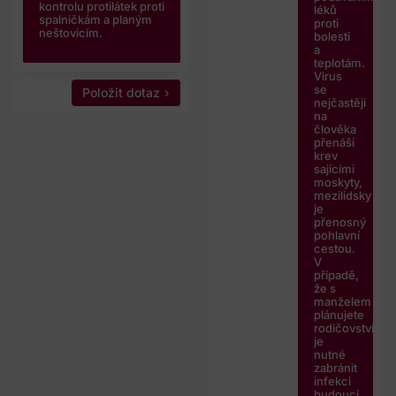
kontrolu protilátek proti
léků
spalničkám a planým
proti
neštovicím.
bolesti
a
teplotám.
Virus
se
Položit dotaz
nejčastěji
na
člověka
přenáší
krev
sajícími
moskyty,
mezilidsky
je
přenosný
pohlavní
cestou.
V
případě,
že s
manželem
plánujete
rodičovství,
je
nutné
zabránit
infekci
budoucí