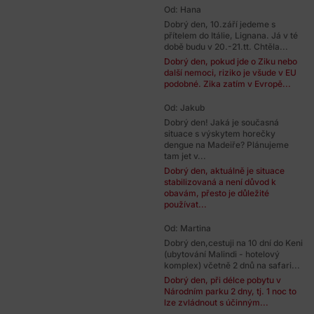
Od: Hana
Dobrý den, 10.září jedeme s
přítelem do Itálie, Lignana. Já v té
době budu v 20.-21.tt. Chtěla...
Dobrý den, pokud jde o Ziku nebo
další nemoci, riziko je všude v EU
podobné. Zika zatím v Evropě...
Od: Jakub
Dobrý den! Jaká je současná
situace s výskytem horečky
dengue na Madeiře? Plánujeme
tam jet v...
Dobrý den, aktuálně je situace
stabilizovaná a není důvod k
obavám, přesto je důležité
používat...
Od: Martina
Dobrý den,cestuji na 10 dní do Keni
(ubytování Malindi - hotelový
komplex) včetně 2 dnů na safari...
Dobrý den, při délce pobytu v
Národním parku 2 dny, tj. 1 noc to
lze zvládnout s účinným...