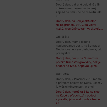
Dobrý den, v druhé polovině září
máme s manželem zaplacený
zájezd na Bali - ne do rezortu, ale
k...
Dobrý den, na Bali je aktuálně
riziko přenosu viru Zika velmi
nízké, nicméně se tam vyskytuje...
Od: Eliška
Dobry den, mame dlouho
naplanovanou cestu na Sumatru.
Neplanovane jsem otehotnela, tak
premyslim...
Dobrý den, cestu na Sumatru v
prvním trimestru gravidity, což je
období do 12 t.t. nepovažuji za...
Od: Petra
Dobrý den, v Prosinci 2016 máme
s přítelem odlétat na Kubu. Jsem v
1. Měsíci těhotenství. A chci...
Dobrý den, horečka Zika se sice
na Kubě v předchozím období
vyskytla, jaká však bude situace
za...