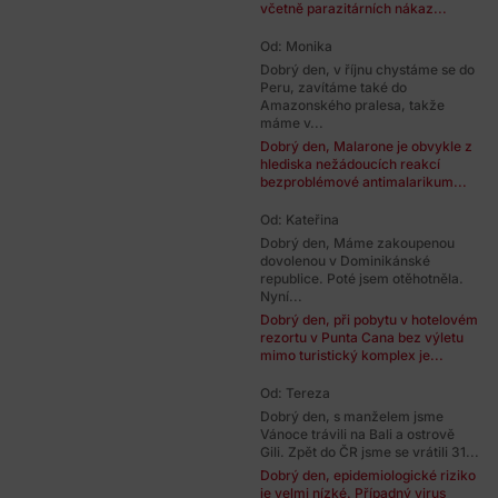
včetně parazitárních nákaz...
Od: Monika
Dobrý den, v říjnu chystáme se do
Peru, zavítáme také do
Amazonského pralesa, takže
máme v...
Dobrý den, Malarone je obvykle z
hlediska nežádoucích reakcí
bezproblémové antimalarikum...
Od: Kateřina
Dobrý den, Máme zakoupenou
dovolenou v Dominikánské
republice. Poté jsem otěhotněla.
Nyní...
Dobrý den, při pobytu v hotelovém
rezortu v Punta Cana bez výletu
mimo turistický komplex je...
Od: Tereza
Dobrý den, s manželem jsme
Vánoce trávili na Bali a ostrově
Gili. Zpět do ČR jsme se vrátili 31...
Dobrý den, epidemiologické riziko
je velmi nízké. Případný virus