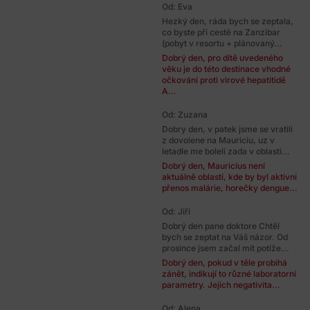
Od: Eva
Hezký den, ráda bych se zeptala,
co byste při cestě na Zanzibar
(pobyt v resortu + plánovaný...
Dobrý den, pro dítě uvedeného
věku je do této destinace vhodné
očkování proti virové hepatitidě
A...
Od: Zuzana
Dobry den, v patek jsme se vratili
z dovolene na Mauriciu, uz v
letadle me boleli zada v oblasti...
Dobrý den, Mauricius není
aktuálně oblastí, kde by byl aktivní
přenos malárie, horečky dengue...
Od: Jiří
Dobrý den pane doktore Chtěl
bych se zeptat na Váš názor. Od
prosince jsem začal mít potíže...
Dobrý den, pokud v těle probíhá
zánět, indikují to různé laboratorní
parametry. Jejich negativita...
Od: Alena