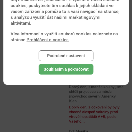
riziko nákazy spalniček? Máme...
cookies, poskytnete tím souhlas k jejich ukládání ve
Dobrý den, pokud letíte
vašem zařízení a pomůže to s vaší navigací na stránce,
pravidelnou linkou, kde budou v
s analýzou využití dat našimi marketingovými
letadle a na letišti stovky osob z...
aktivitami.
Od: Zdeňka
Více informací o využití souborů cookies naleznete na
Dobrý den, v prosinci s rodinou
stránce
Prohlášení o cookies
.
odlítám do Dominikánské
republiky, mám desetiletou dceru.
Jak...
Podrobné nastavení
Dobrý den, horečka Zika se v
Dominikánské republie vyskytuje,
pro zdravé 10leté dítě bez
Souhlasím a pokračovat
oslabené...
Od: Jarda
Dobrý den, s manželkou by jsme
chtěli projet cca za měsíc
jihovýchod severní Ameriky
(San...
Dobrý den, z očkování by byly
vhodné alespoň vakcíny proti
virové hepatitidě A+B, podle
Vašeho...
Od: Monika