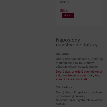
Děkuji
Státy:
Asie
Naposledy
navštívené dotazy
Od: MUDr.
Dobrý den pane docente, který typ
meningokoka by byl vhodný
očkovat kojenci cestujícímu do...
Dobrý den, prioritně bych očkoval
vakcínu Bexsero, specificky tuto
konkrétní očkovací látku...
Od: Barbora
Dobrý den, v Egyptě se mi na levé
noze objevují pupínky.
Červené,tvrdé, vystouolé a kolem
nich je...