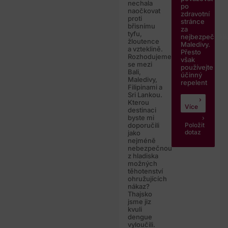
nechala
po
naočkovat
zdravotní
proti
stránce
břisnímu
za
tyfu,
nejbezpečnějš
žloutence
Maledivy.
a vzteklině.
Přesto
Rozhodujeme
však
se mezi
používejte
Bali,
účinný
Maledivy,
repelent
Filipinami a
Sri Lankou.
Kterou
Více
destinaci
byste mi
Položit
doporučili
dotaz
jako
nejméně
nebezpečnou
z hladiska
možných
těhotenství
ohružujících
nákaz?
Thajsko
jsme jiz
kvuli
dengue
vyloučili.