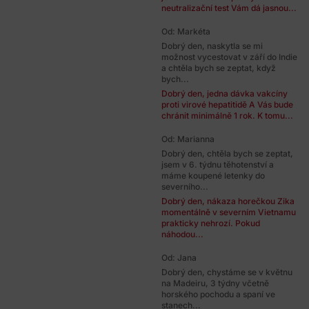
neutralizační test Vám dá jasnou...
Od: Markéta
Dobrý den, naskytla se mi
možnost vycestovat v září do Indie
a chtěla bych se zeptat, když
bych...
Dobrý den, jedna dávka vakcíny
proti virové hepatitidě A Vás bude
chránit minimálně 1 rok. K tomu...
Od: Marianna
Dobrý den, chtěla bych se zeptat,
jsem v 6. týdnu těhotenství a
máme koupené letenky do
severního...
Dobrý den, nákaza horečkou Zika
momentálně v severním Vietnamu
prakticky nehrozí. Pokud
náhodou...
Od: Jana
Dobrý den, chystáme se v květnu
na Madeiru, 3 týdny včetně
horského pochodu a spaní ve
stanech...