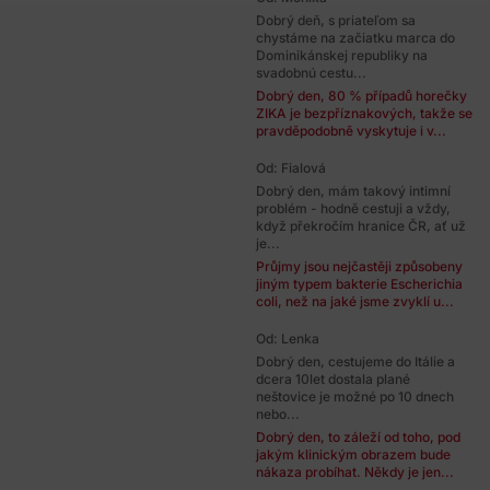
Dobrý deň, s priateľom sa
chystáme na začiatku marca do
Dominikánskej republiky na
svadobnú cestu...
Dobrý den, 80 % případů horečky
ZIKA je bezpříznakových, takže se
pravděpodobně vyskytuje i v...
Od: Fialová
Dobrý den, mám takový intimní
problém - hodně cestuji a vždy,
když překročím hranice ČR, ať už
je...
Průjmy jsou nejčastěji způsobeny
jiným typem bakterie Escherichia
coli, než na jaké jsme zvyklí u...
Od: Lenka
Dobrý den, cestujeme do Itálie a
dcera 10let dostala plané
neštovice je možné po 10 dnech
nebo...
Dobrý den, to záleží od toho, pod
jakým klinickým obrazem bude
nákaza probíhat. Někdy je jen...