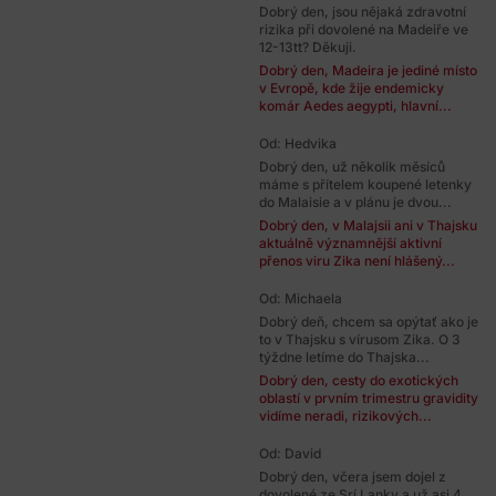
Dobrý den, jsou nějaká zdravotní
rizika při dovolené na Madeiře ve
12-13tt? Děkuji.
Dobrý den, Madeira je jediné místo
v Evropě, kde žije endemicky
komár Aedes aegypti, hlavní...
Od: Hedvika
Dobrý den, už několik měsíců
máme s přítelem koupené letenky
do Malaisie a v plánu je dvou...
Dobrý den, v Malajsii ani v Thajsku
aktuálně významnější aktivní
přenos viru Zika není hlášený...
Od: Michaela
Dobrý deň, chcem sa opýtať ako je
to v Thajsku s vírusom Zika. O 3
týždne letíme do Thajska...
Dobrý den, cesty do exotických
oblastí v prvním trimestru gravidity
vidíme neradi, rizikových...
Od: David
Dobrý den, včera jsem dojel z
dovolené ze Srí Lanky a už asi 4