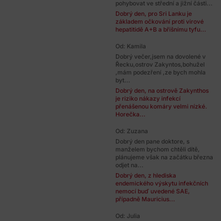
pohybovat ve střední a jižní části...
Dobrý den, pro Sri Lanku je
základem očkování proti virové
hepatitidě A+B a břišnímu tyfu...
Od: Kamila
Dobrý večer,jsem na dovolené v
Řecku,ostrov Zakyntos,bohužel
,mám podezření ,ze bych mohla
byt...
Dobrý den, na ostrově Zakynthos
je riziko nákazy infekcí
přenášenou komáry velmi nízké.
Horečka...
Od: Zuzana
Dobrý den pane doktore, s
manželem bychom chtěli dítě,
plánujeme však na začátku března
odjet na...
Dobrý den, z hlediska
endemického výskytu infekčních
nemocí buď uvedené SAE,
případně Mauricius...
Od: Julia