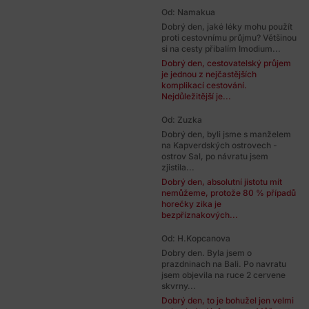
Od: Namakua
Dobrý den, jaké léky mohu použít
proti cestovnímu průjmu? Většinou
si na cesty přibalím Imodium...
Dobrý den, cestovatelský průjem
je jednou z nejčastějších
komplikací cestování.
Nejdůležitější je...
Od: Zuzka
Dobrý den, byli jsme s manželem
na Kapverdských ostrovech -
ostrov Sal, po návratu jsem
zjistila...
Dobrý den, absolutní jistotu mít
nemůžeme, protože 80 % případů
horečky zika je
bezpříznakových...
Od: H.Kopcanova
Dobry den. Byla jsem o
prazdninach na Bali. Po navratu
jsem objevila na ruce 2 cervene
skvrny...
Dobrý den, to je bohužel jen velmi