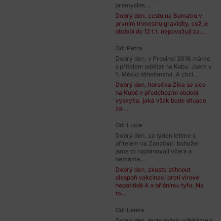
premyslim...
Dobrý den, cestu na Sumatru v
prvním trimestru gravidity, což je
období do 12 t.t. nepovažuji za...
Od: Petra
Dobrý den, v Prosinci 2016 máme
s přítelem odlétat na Kubu. Jsem v
1. Měsíci těhotenství. A chci...
Dobrý den, horečka Zika se sice
na Kubě v předchozím období
vyskytla, jaká však bude situace
za...
Od: Lucie
Dobrý den, za týden letíme s
přítelem na Zanzibar, bohužel
jsme to naplánovali včera a
nemáme...
Dobrý den, zkuste stihnout
alespoň vakcinaci proti virové
hepatitidě A a břišnímu tyfu. Na
to...
Od: Lenka
Dobrý den, tento měsíc odlétáme s