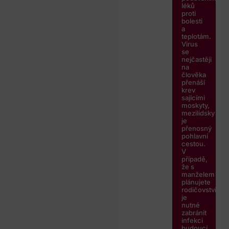
léků
proti
bolesti
a
teplotám.
Virus
se
nejčastěji
na
člověka
přenáší
krev
sajícími
moskyty,
mezilidsky
je
přenosný
pohlavní
cestou.
V
případě,
že s
manželem
plánujete
rodičovství,
je
nutné
zabránit
infekci
budoucí