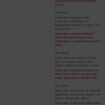
očkování proti virové hepatitidě
A+B a...
Od: Mirka
Dobrý den, budeme v září
cestovat s manželem na
Kapverdske ostrovy na ostrov Sal.
Existuje tam...
Dobrý den, na Kapverdských
ostrovech byla horečka Zika
endemická, v posledních měsících
však...
Od: Nikola
Dobry den pane doktore, chtela
bych se zeptat, zda je vubec
nejaka destinace,kam by se dalo...
Dobrý den, pro plně neočkované
dítě by byla rizikem už samotná
cesta, tedy pobyt v letadle, kde...
Od: Jarka
dobry den, manzel leti za 14 dni do
Španelska- Barcelony. ja jsem v 6.
Mesici. tehotenstvi. Mam...
Dobrý den, v této zemi ZIKA zatím