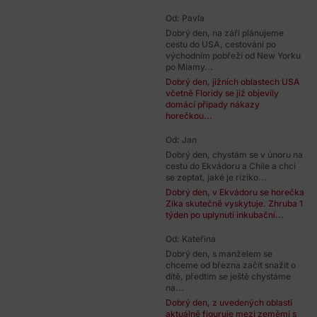
Od: Pavla
Dobrý den, na září plánujeme
cestu do USA, cestování po
východním pobřeží od New Yorku
po Miamy...
Dobrý den, jižních oblastech USA
včetně Floridy se již objevily
domácí případy nákazy
horečkou...
Od: Jan
Dobrý den, chystám se v únoru na
cestu do Ekvádoru a Chile a chci
se zeptat, jaké je riziko...
Dobrý den, v Ekvádoru se horečka
Zika skutečně vyskytuje. Zhruba 1
týden po uplynutí inkubační...
Od: Kateřina
Dobrý den, s manželem se
chceme od března začít snažit o
dítě, předtím se ještě chystáme
na...
Dobrý den, z uvedených oblastí
aktuálně figuruje mezi zeměmi s