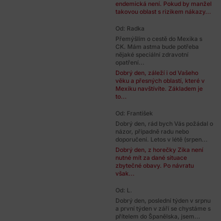
endemická není. Pokud by manžel
takovou oblast s rizikem nákazy...
Od: Radka
Přemýšlím o cestě do Mexika s
CK. Mám astma bude potřeba
nějaké speciální zdravotní
opatření...
Dobrý den, záleží i od Vašeho
věku a přesných oblastí, které v
Mexiku navštívíte. Základem je
to...
Od: František
Dobrý den, rád bych Vás požádal o
názor, případně radu nebo
doporučení. Letos v létě (srpen...
Dobrý den, z horečky Zika není
nutné mít za dané situace
zbytečné obavy. Po návratu
však...
Od: L.
Dobrý den, poslední týden v srpnu
a první týden v září se chystáme s
přítelem do Španělska, jsem...