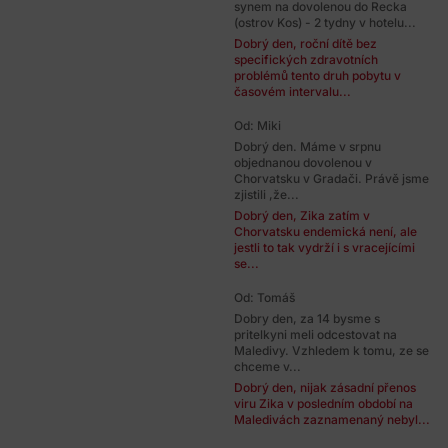
synem na dovolenou do Recka
(ostrov Kos) - 2 tydny v hotelu...
Dobrý den, roční dítě bez
specifických zdravotních
problémů tento druh pobytu v
časovém intervalu...
Od: Miki
Dobrý den. Máme v srpnu
objednanou dovolenou v
Chorvatsku v Gradači. Právě jsme
zjistili ,že...
Dobrý den, Zika zatím v
Chorvatsku endemická není, ale
jestli to tak vydrží i s vracejícími
se...
Od: Tomáš
Dobry den, za 14 bysme s
pritelkyni meli odcestovat na
Maledivy. Vzhledem k tomu, ze se
chceme v...
Dobrý den, nijak zásadní přenos
viru Zika v posledním období na
Maledivách zaznamenaný nebyl...