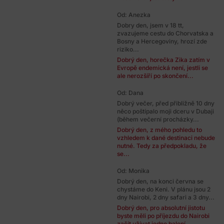
Od: Anezka
Dobry den, jsem v 18 tt,
zvazujeme cestu do Chorvatska a
Bosny a Hercegoviny, hrozí zde
riziko...
Dobrý den, horečka Zika zatím v
Evropě endemická není, jestli se
ale nerozšíří po skončení...
Od: Dana
Dobrý večer, před přibližně 10 dny
něco poštípalo moji dceru v Dubaji
(během večerní procházky...
Dobrý den, z mého pohledu to
vzhledem k dané destinaci nebude
nutné. Tedy za předpokladu, že
se...
Od: Monika
Dobrý den, na konci června se
chystáme do Keni. V plánu jsou 2
dny Nairobi, 2 dny safari a 3 dny...
Dobrý den, pro absolutní jistotu
byste měli po příjezdu do Nairobi
začít užívat jedno balení...