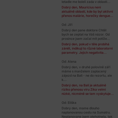
letadle me boleli zada v oblasti...
Dobrý den, Mauricius není
aktuálně oblastí, kde by byl aktivní
přenos malárie, horečky dengue...
Od: Jiří
Dobrý den pane doktore Chtěl
bych se zeptat na Váš názor. Od
prosince jsem začal mít potíže...
Dobrý den, pokud v těle probíhá
zánět, indikují to různé laboratorní
parametry. Jejich negativita...
Od: Alena
Dobrý den, v druhé polovině září
máme s manželem zaplacený
zájezd na Bali - ne do rezortu, ale
k...
Dobrý den, na Bali je aktuálně
riziko přenosu viru Zika velmi
nízké, nicméně se tam vyskytuje...
Od: Eliška
Dobry den, mame dlouho
naplanovanou cestu na Sumatru.
Neplanovane jsem otehotnela, tak