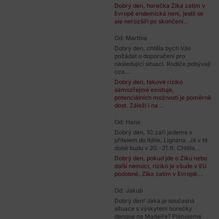
Dobrý den, horečka Zika zatím v
Evropě endemická není, jestli se
ale nerozšíří po skončení...
Od: Martina
Dobrý den, chtěla bych Vás
požádat o doporučení pro
následující situaci. Rodiče pobývají
cca...
Dobrý den, takové riziko
samozřejmé existuje,
potenciálních možností je poměrně
dost. Záleží i na...
Od: Hana
Dobrý den, 10.září jedeme s
přítelem do Itálie, Lignana. Já v té
době budu v 20.-21.tt. Chtěla...
Dobrý den, pokud jde o Ziku nebo
další nemoci, riziko je všude v EU
podobné. Zika zatím v Evropě...
Od: Jakub
Dobrý den! Jaká je současná
situace s výskytem horečky
dengue na Madeiře? Plánujeme