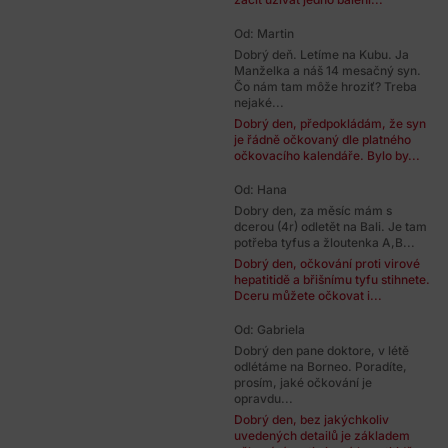
Od: Martin
Dobrý deň. Letíme na Kubu. Ja
Manželka a náš 14 mesačný syn.
Čo nám tam môže hroziť? Treba
nejaké...
Dobrý den, předpokládám, že syn
je řádně očkovaný dle platného
očkovacího kalendáře. Bylo by...
Od: Hana
Dobry den, za měsíc mám s
dcerou (4r) odletět na Bali. Je tam
potřeba tyfus a žloutenka A,B...
Dobrý den, očkování proti virové
hepatitidě a břišnímu tyfu stihnete.
Dceru můžete očkovat i...
Od: Gabriela
Dobrý den pane doktore, v létě
odlétáme na Borneo. Poradíte,
prosím, jaké očkování je
opravdu...
Dobrý den, bez jakýchkoliv
uvedených detailů je základem