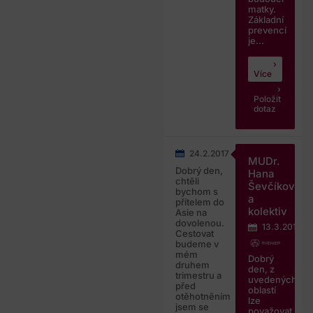
matky.
Základní
prevencí
je...
Více
Položit
dotaz
24.2.2017
MUDr.
Dobrý den,
Hana
chtěli
Ševčíková
bychom s
a
přítelem do
kolektiv
Asie na
dovolenou.
13.3.2017
Cestovat
budeme v
mém
Dobrý
druhem
den, z
trimestru a
uvedených
před
oblastí
otěhotněním
lze
jsem se
považovat