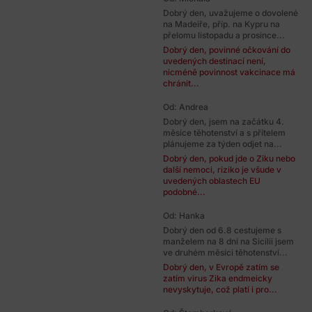
Dobrý den, uvažujeme o dovolené
na Madeiře, příp. na Kypru na
přelomu listopadu a prosince...
Dobrý den, povinné očkování do
uvedených destinací není,
nicméně povinnost vakcinace má
chránit...
Od: Andrea
Dobrý den, jsem na začátku 4.
měsíce těhotenství a s přítelem
plánujeme za týden odjet na...
Dobrý den, pokud jde o Ziku nebo
další nemoci, riziko je všude v
uvedených oblastech EU
podobné...
Od: Hanka
Dobrý den od 6.8 cestujeme s
manželem na 8 dní na Sicilii jsem
ve druhém měsíci těhotenství...
Dobrý den, v Evropě zatím se
zatím virus Zika endmeicky
nevyskytuje, což platí i pro...