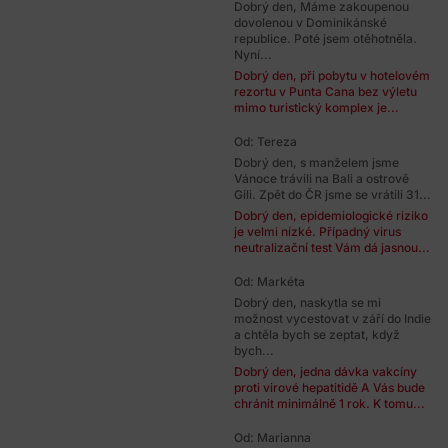
Dobrý den, Máme zakoupenou
dovolenou v Dominikánské
republice. Poté jsem otěhotněla.
Nyní...
Dobrý den, při pobytu v hotelovém
rezortu v Punta Cana bez výletu
mimo turistický komplex je...
Od: Tereza
Dobrý den, s manželem jsme
Vánoce trávili na Bali a ostrově
Gili. Zpět do ČR jsme se vrátili 31...
Dobrý den, epidemiologické riziko
je velmi nízké. Případný virus
neutralizační test Vám dá jasnou...
Od: Markéta
Dobrý den, naskytla se mi
možnost vycestovat v září do Indie
a chtěla bych se zeptat, když
bych...
Dobrý den, jedna dávka vakcíny
proti virové hepatitidě A Vás bude
chránit minimálně 1 rok. K tomu...
Od: Marianna