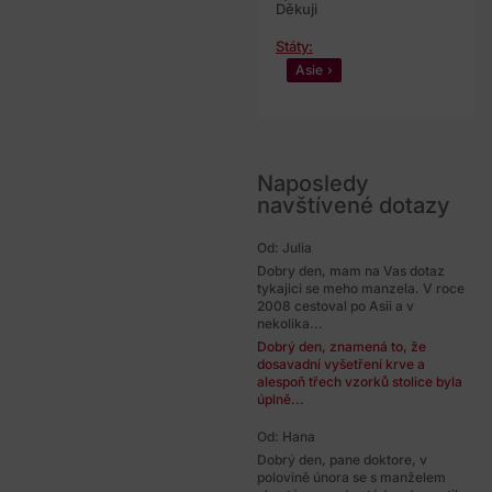
Děkuji
Státy:
Asie
Naposledy
navštívené dotazy
Od: Julia
Dobry den, mam na Vas dotaz
tykajici se meho manzela. V roce
2008 cestoval po Asii a v
nekolika...
Dobrý den, znamená to, že
dosavadní vyšetření krve a
alespoň třech vzorků stolice byla
úplně...
Od: Hana
Dobrý den, pane doktore, v
polovině února se s manželem