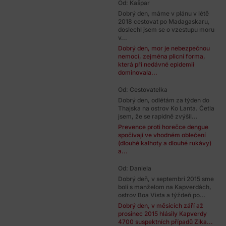
Od: Kašpar
Dobrý den, máme v plánu v létě
2018 cestovat po Madagaskaru,
doslechl jsem se o vzestupu moru
v...
Dobrý den, mor je nebezpečnou
nemocí, zejména plicní forma,
která při nedávné epidemii
dominovala...
Od: Cestovatelka
Dobrý den, odlétám za týden do
Thajska na ostrov Ko Lanta. Četla
jsem, že se rapidně zvýšil...
Prevence proti horečce dengue
spočívají ve vhodném oblečení
(dlouhé kalhoty a dlouhé rukávy)
a...
Od: Daniela
Dobrý deň, v septembri 2015 sme
boli s manželom na Kapverdách,
ostrov Boa Vista a týždeň po...
Dobrý den, v měsících září až
prosinec 2015 hlásily Kapverdy
4700 suspektních případů Zika...