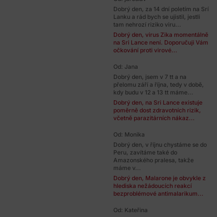
Dobrý den, za 14 dní poletím na Srí
Lanku a rád bych se ujistil, jestli
tam nehrozí riziko viru...
Dobrý den, virus Zika momentálně
na Sri Lance není. Doporučuji Vám
očkování proti virové...
Od: Jana
Dobrý den, jsem v 7 tt a na
přelomu září a října, tedy v době,
kdy budu v 12 a 13 tt máme...
Dobrý den, na Sri Lance existuje
poměrně dost zdravotních rizik,
včetně parazitárních nákaz...
Od: Monika
Dobrý den, v říjnu chystáme se do
Peru, zavítáme také do
Amazonského pralesa, takže
máme v...
Dobrý den, Malarone je obvykle z
hlediska nežádoucích reakcí
bezproblémové antimalarikum...
Od: Kateřina