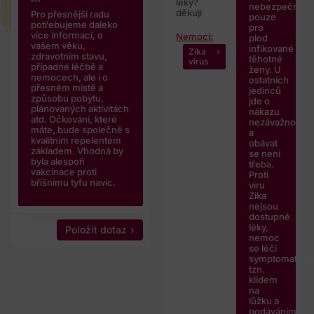
léky?
nebezpečná
děkuji
Pro přesnější radu
pouze
potřebujeme daleko
pro
více informací, o
Nemoci:
plod
vašem věku,
infikované
Zika
zdravotním stavu,
těhotné
virus
případné léčbě a
ženy. U
nemocech, ale i o
ostatních
přesném místě a
jedinců
způsobu pobytu,
jde o
plánovaných aktivitách
nákazu
atd. Očkování, které
nezávažnou
máte, bude společně s
a
kvalitním repelentem
obávat
základem. Vhodná by
se není
byla alespoň
třeba.
vakcinace proti
Proti
břišnímu tyfu navíc.
viru
Zika
nejsou
dostupné
léky,
Položit dotaz
nemoc
se léčí
symptomaticky
tzn.
klidem
na
lůžku a
podáváním