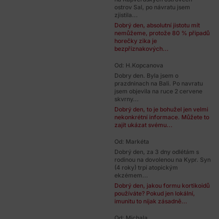
ostrov Sal, po návratu jsem
zjistila...
Dobrý den, absolutní jistotu mít
nemůžeme, protože 80 % případů
horečky zika je
bezpříznakových...
Od: H.Kopcanova
Dobry den. Byla jsem o
prazdninach na Bali. Po navratu
jsem objevila na ruce 2 cervene
skvrny...
Dobrý den, to je bohužel jen velmi
nekonkrétní informace. Můžete to
zajít ukázat svému...
Od: Markéta
Dobrý den, za 3 dny odlétám s
rodinou na dovolenou na Kypr. Syn
(4 roky) trpí atopickým
ekzémem...
Dobrý den, jakou formu kortikoidů
používáte? Pokud jen lokální,
imunitu to nijak zásadně...
Od: Michala