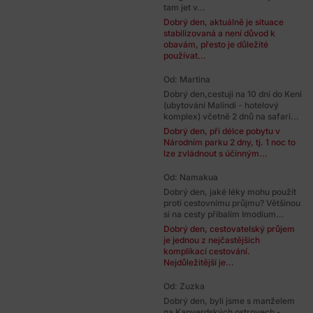
tam jet v...
Dobrý den, aktuálně je situace
stabilizovaná a není důvod k
obavám, přesto je důležité
používat...
Od: Martina
Dobrý den,cestuji na 10 dní do Keni
(ubytování Malindi - hotelový
komplex) včetně 2 dnů na safari...
Dobrý den, při délce pobytu v
Národním parku 2 dny, tj. 1 noc to
lze zvládnout s účinným...
Od: Namakua
Dobrý den, jaké léky mohu použít
proti cestovnímu průjmu? Většinou
si na cesty přibalím Imodium...
Dobrý den, cestovatelský průjem
je jednou z nejčastějších
komplikací cestování.
Nejdůležitější je...
Od: Zuzka
Dobrý den, byli jsme s manželem
na Kapverdských ostrovech -