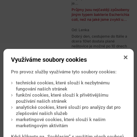
je...
Průjmy jsou nejčastěji způsobeny
jiným typem bakterie Escherichia
coli, než na jaké jsme zvyklí u...
Od: Lenka
Dobrý den, cestujeme do Itálie a
dcera 10let dostala plané
neštovice je možné po 10 dnech
nebo...
Dobrý den, to záleží od toho, pod
Využíváme soubory cookies
jakým klinickým obrazem bude
nákaza probíhat. Někdy je jen...
Pro provoz služby využíváme tyto soubory cookies:
Od: Eva
technické cookies, které slouží k nezbytnému
Dobrý den, jsme na dovolené v
fungování našich stránek
Egyptě, po návratu bychom chtěli
v říjnu podstoupit IVF, myslíte...
funkční cookies, které slouží k přívětivějšímu
Dobrý den, riziko nákazy virem
používání našich stránek
Zika v Egyptě aktuálně nehrozí, v
analytické cookies, které slouží pro analýzy dat pro
této zemi jsou však i jiné...
zlepšování našich služeb
marketingové cookies, které slouží k našim
Od: Iveta
marketingovým aktivitám
Dobrý den, za 14 dnů mám letět na
Tenerife, což je relativně blízko od
Když kliknete na „Souhlasím“ s využitím všech souborů
Kapverdských ostravů, kde...