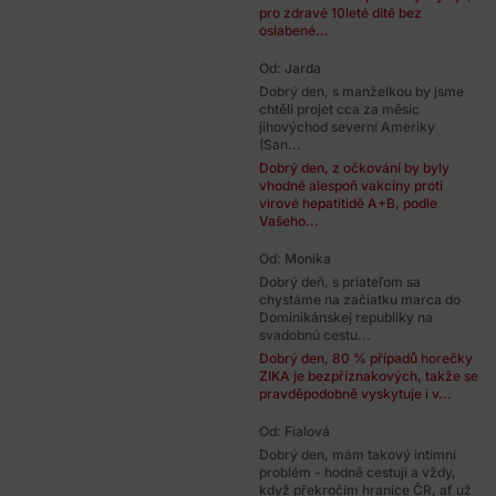
pro zdravé 10leté dítě bez
oslabené...
Od: Jarda
Dobrý den, s manželkou by jsme
chtěli projet cca za měsíc
jihovýchod severní Ameriky
(San...
Dobrý den, z očkování by byly
vhodné alespoň vakcíny proti
virové hepatitidě A+B, podle
Vašeho...
Od: Monika
Dobrý deň, s priateľom sa
chystáme na začiatku marca do
Dominikánskej republiky na
svadobnú cestu...
Dobrý den, 80 % případů horečky
ZIKA je bezpříznakových, takže se
pravděpodobně vyskytuje i v...
Od: Fialová
Dobrý den, mám takový intimní
problém - hodně cestuji a vždy,
když překročím hranice ČR, ať už