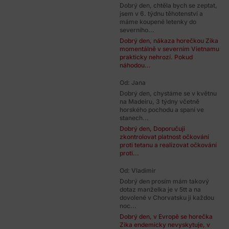
Dobrý den, chtěla bych se zeptat,
jsem v 6. týdnu těhotenství a
máme koupené letenky do
severního...
Dobrý den, nákaza horečkou Zika
momentálně v severním Vietnamu
prakticky nehrozí. Pokud
náhodou...
Od: Jana
Dobrý den, chystáme se v květnu
na Madeiru, 3 týdny včetně
horského pochodu a spaní ve
stanech...
Dobrý den, Doporučuji
zkontrolovat platnost očkování
proti tetanu a realizovat očkování
proti...
Od: Vladimir
Dobrý den prosím mám takový
dotaz manželka je v 5tt a na
dovolené v Chorvatsku ji každou
noc...
Dobrý den, v Evropě se horečka
Zika endemicky nevyskytuje, v