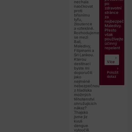
nechala
po
naočkovat
zdravotní
proti
stránce
břisnímu
za
tyfu,
nejbezpečnějš
žloutence
Maledivy.
a vzteklině.
Přesto
Rozhodujeme
však
se mezi
používejte
Bali,
účinný
Maledivy,
repelent
Filipinami a
Sri Lankou.
Kterou
Více
destinaci
byste mi
Položit
doporučili
dotaz
jako
nejméně
nebezpečnou
z hladiska
možných
těhotenství
ohružujících
nákaz?
Thajsko
jsme jiz
kvuli
dengue
vyloučili.