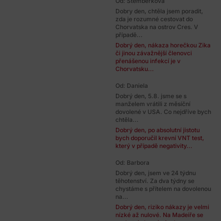
Od: Štemberková
Dobry den, chtěla jsem poradit,
zda je rozumné cestovat do
Chorvatska na ostrov Cres. V
případě...
Dobrý den, nákaza horečkou Zika
či jinou závažnější členovci
přenášenou infekcí je v
Chorvatsku...
Od: Daniela
Dobrý den, 5.8. jsme se s
manželem vrátili z měsíční
dovolené v USA. Co nejdříve bych
chtěla...
Dobrý den, po absolutní jistotu
bych doporučil krevní VNT test,
který v případě negativity...
Od: Barbora
Dobrý den, jsem ve 24 týdnu
těhotenství. Za dva týdny se
chystáme s přítelem na dovolenou
na...
Dobrý den, riziko nákazy je velmi
nízké až nulové. Na Madeiře se