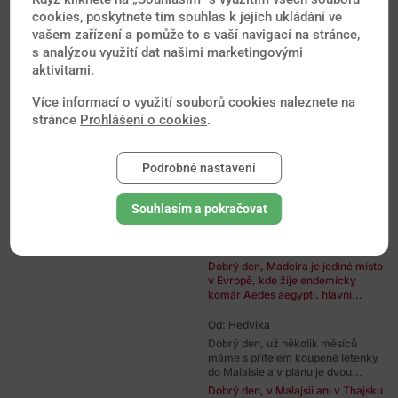
cookies, poskytnete tím souhlas k jejich ukládání ve
Dobrý den, riziko horečky ZIKA na
Tenerife nehrozí, přesto však pro
vašem zařízení a pomůže to s vaší navigací na stránce,
jistotu používejte kvalitní...
s analýzou využití dat našimi marketingovými
aktivitami.
Od: Vojtěch
Dobrý den,byl jsem ve Francii před
Více informací o využití souborů cookies naleznete na
6 léty,po malém úraze na na bérci
stránce
Prohlášení o cookies
.
levé nohyjsem dostal vysoké...
Dobrý den, k případu potřebuji
znát mnohem více informací. Kde
Podrobné nastavení
přesně se úraz stal, za jakých...
Od: Veronika
Souhlasím a pokračovat
Dobrý den, jsou nějaká zdravotní
rizika při dovolené na Madeiře ve
12-13tt? Děkuji.
Dobrý den, Madeira je jediné místo
v Evropě, kde žije endemicky
komár Aedes aegypti, hlavní...
Od: Hedvika
Dobrý den, už několik měsíců
máme s přítelem koupené letenky
do Malaisie a v plánu je dvou...
Dobrý den, v Malajsii ani v Thajsku