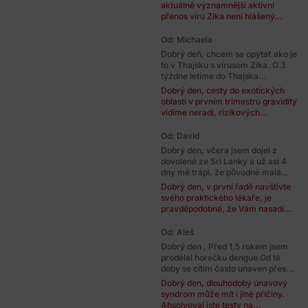
aktuálně významnější aktivní
přenos viru Zika není hlášený...
Od: Michaela
Dobrý deň, chcem sa opýtať ako je
to v Thajsku s vírusom Zika. O 3
týždne letíme do Thajska...
Dobrý den, cesty do exotických
oblastí v prvním trimestru gravidity
vidíme neradi, rizikových...
Od: David
Dobrý den, včera jsem dojel z
dovolené ze Srí Lanky a už asi 4
dny mě trápí, že původně malá...
Dobrý den, v první řadě navštivte
svého praktického lékaře, je
pravděpodobné, že Vám nasadí...
Od: Aleš
Dobrý den , Před 1,5 rokem jsem
prodělal horečku dengue.Od té
doby se cítím často unaven přes...
Dobrý den, dlouhodobý únavový
syndrom může mít i jiné příčiny.
Absolvoval jste testy na...