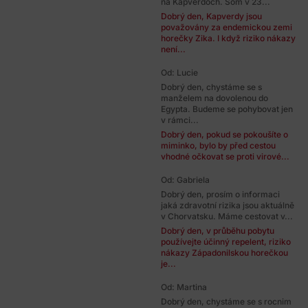
na Kapverdoch. Som v 23...
Dobrý den, Kapverdy jsou
považovány za endemickou zemi
horečky Zika. I když riziko nákazy
není...
Od: Lucie
Dobrý den, chystáme se s
manželem na dovolenou do
Egypta. Budeme se pohybovat jen
v rámci...
Dobrý den, pokud se pokoušíte o
miminko, bylo by před cestou
vhodné očkovat se proti virové...
Od: Gabriela
Dobrý den, prosím o informaci
jaká zdravotní rizika jsou aktuálně
v Chorvatsku. Máme cestovat v...
Dobrý den, v průběhu pobytu
používejte účinný repelent, riziko
nákazy Západonilskou horečkou
je...
Od: Martina
Dobrý den, chystáme se s rocnim