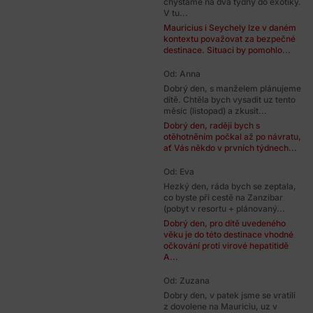
chystáme na dva týdny do exotiky.
V tu...
Mauricius i Seychely lze v daném
kontextu považovat za bezpečné
destinace. Situaci by pomohlo...
Od: Anna
Dobrý den, s manželem plánujeme
dítě. Chtěla bych vysadit uz tento
měsíc (listopad) a zkusit...
Dobrý den, raději bych s
otěhotněním počkal až po návratu,
ať Vás někdo v prvních týdnech...
Od: Eva
Hezký den, ráda bych se zeptala,
co byste při cestě na Zanzibar
(pobyt v resortu + plánovaný...
Dobrý den, pro dítě uvedeného
věku je do této destinace vhodné
očkování proti virové hepatitidě
A...
Od: Zuzana
Dobry den, v patek jsme se vratili
z dovolene na Mauriciu, uz v