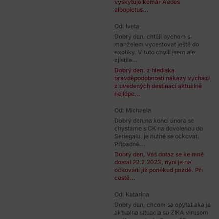
vyskytuje komár Aedes
albopictus...
Od: Iveta
Dobrý den, chtěli bychom s
manželem vycestovat ještě do
exotiky. V tuto chvíli jsem ale
zjistila...
Dobrý den, z hlediska
pravděpodobnosti nákazy vychází
z uvedených destinací aktuálně
nejlépe...
Od: Michaela
Dobrý den,na konci února se
chystáme s CK na dovolenou do
Senegalu, je nutné se očkovat.
Případně...
Dobrý den, Váš dotaz se ke mně
dostal 22.2.2023, nyní je na
očkování již poněkud pozdě. Při
cestě...
Od: Katarina
Dobry den, chcem sa opytat aka je
aktualna situacia so ZIKA virusom