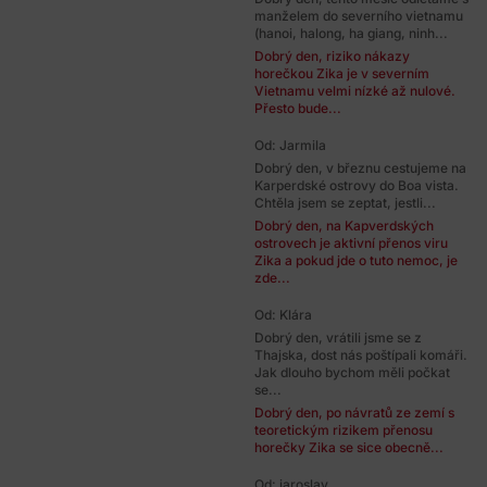
manželem do severního vietnamu
(hanoi, halong, ha giang, ninh...
Dobrý den, riziko nákazy
horečkou Zika je v severním
Vietnamu velmi nízké až nulové.
Přesto bude...
Od: Jarmila
Dobrý den, v březnu cestujeme na
Karperdské ostrovy do Boa vista.
Chtěla jsem se zeptat, jestli...
Dobrý den, na Kapverdských
ostrovech je aktivní přenos viru
Zika a pokud jde o tuto nemoc, je
zde...
Od: Klára
Dobrý den, vrátili jsme se z
Thajska, dost nás poštípali komáři.
Jak dlouho bychom měli počkat
se...
Dobrý den, po návratů ze zemí s
teoretickým rizikem přenosu
horečky Zika se sice obecně...
Od: jaroslav