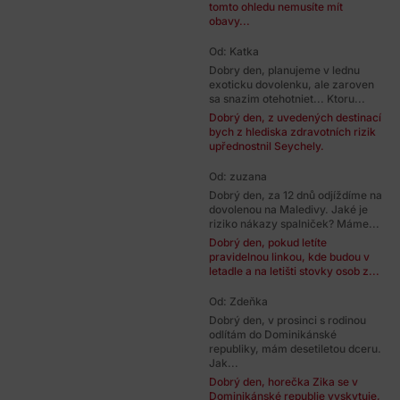
tomto ohledu nemusíte mít
obavy...
Od: Katka
Dobry den, planujeme v lednu
exoticku dovolenku, ale zaroven
sa snazim otehotniet... Ktoru...
Dobrý den, z uvedených destinací
bych z hlediska zdravotních rizik
upřednostnil Seychely.
Od: zuzana
Dobrý den, za 12 dnů odjíždíme na
dovolenou na Maledivy. Jaké je
riziko nákazy spalniček? Máme...
Dobrý den, pokud letíte
pravidelnou linkou, kde budou v
letadle a na letišti stovky osob z...
Od: Zdeňka
Dobrý den, v prosinci s rodinou
odlítám do Dominikánské
republiky, mám desetiletou dceru.
Jak...
Dobrý den, horečka Zika se v
Dominikánské republie vyskytuje,