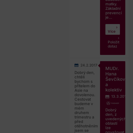
matky.
Základní
prevencí
je...
Více
Položit
dotaz
24.2.2017
MUDr.
Dobrý den,
Hana
chtěli
Ševčíková
bychom s
a
přítelem do
kolektiv
Asie na
dovolenou.
13.3.2017
Cestovat
budeme v
mém
Dobrý
druhem
den, z
trimestru a
uvedených
před
oblastí
otěhotněním
lze
jsem se
považovat