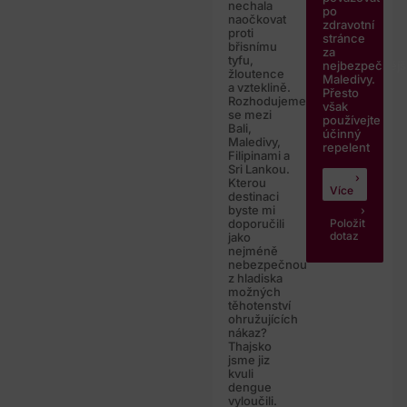
nechala
po
naočkovat
zdravotní
proti
stránce
břisnímu
za
tyfu,
nejbezpečnějš
žloutence
Maledivy.
a vzteklině.
Přesto
Rozhodujeme
však
se mezi
používejte
Bali,
účinný
Maledivy,
repelent
Filipinami a
Sri Lankou.
Kterou
Více
destinaci
byste mi
Položit
doporučili
dotaz
jako
nejméně
nebezpečnou
z hladiska
možných
těhotenství
ohružujících
nákaz?
Thajsko
jsme jiz
kvuli
dengue
vyloučili.