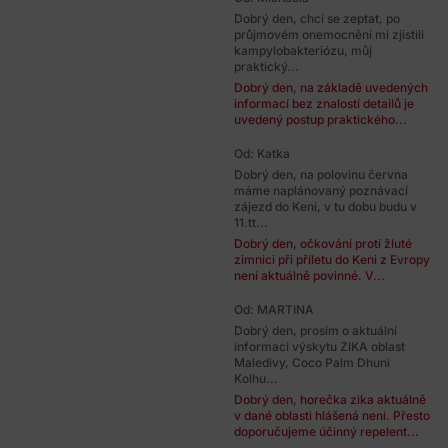
Dobrý den, chci se zeptat, po
průjmovém onemocnění mi zjistili
kampylobakteriózu, můj
praktický...
Dobrý den, na základě uvedených
informací bez znalostí detailů je
uvedený postup praktického...
Od: Katka
Dobrý den, na polovinu června
máme naplánovaný poznávací
zájezd do Keni, v tu dobu budu v
11.tt...
Dobrý den, očkování proti žluté
zimnici při příletu do Keni z Evropy
není aktuálně povinné. V...
Od: MARTINA
Dobrý den, prosím o aktuální
informaci výskytu ZIKA oblast
Maledivy, Coco Palm Dhuni
Kolhu...
Dobrý den, horečka zika aktuálně
v dané oblasti hlášená není. Přesto
doporučujeme účinný repelent...