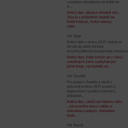
vysněnou dovolenou na Kubě na
3...
Dobrý den, situace ohledně viru
Zika je v posledním období na
Kubě klidová, riziko nákazy
však...
Od: Olga
Dobrý den,v únoru 2017 cestuji na
30 dni do států Střední
Ameriky,Mexiko,Guatemala,Honduras
Dobrý den, žlutá zimnic se v rámci
uvedených zemí vyskytuje jen
jižně (resp. východně) od...
Od: Zbyněk
Pro pobyt v Seattlu a okolí v
polovině května 2017 prosím o
doporučení rozsahu očkování,
případně...
Dobrý den, záleží od Vašeho věku
, zdravotního stavu i délky a
charakteru pobytu. Základem
bude...
Od: David