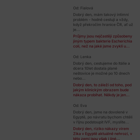
Od: Fialová
Dobrý den, mám takový intimní
problém - hodně cestuji a vždy,
když překročím hranice ČR, ať už
je...
Průjmy jsou nejčastěji způsobeny
jiným typem bakterie Escherichia
coli, než na jaké jsme zvyklí u...
Od: Lenka
Dobrý den, cestujeme do Itálie a
dcera 10let dostala plané
neštovice je možné po 10 dnech
nebo...
Dobrý den, to záleží od toho, pod
jakým klinickým obrazem bude
nákaza probíhat. Někdy je jen...
Od: Eva
Dobrý den, jsme na dovolené v
Egyptě, po návratu bychom chtěli
v říjnu podstoupit IVF, myslíte...
Dobrý den, riziko nákazy virem
Zika v Egyptě aktuálně nehrozí, v
této zemi jsou však i jiné...