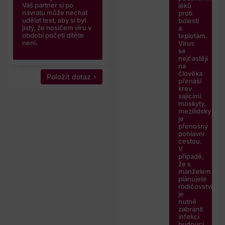
Váš partner si po
léků
návratu může nechat
proti
udělat test, aby si byl
bolesti
jistý, že nosičem viru v
a
období početí dítěte
teplotám.
není.
Virus
se
nejčastěji
na
člověka
Položit dotaz
přenáší
krev
sajícími
moskyty,
mezilidsky
je
přenosný
pohlavní
cestou.
V
případě,
že s
manželem
plánujete
rodičovství,
je
nutné
zabránit
infekci
budoucí