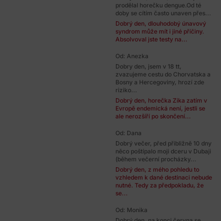
prodělal horečku dengue.Od té
doby se cítím často unaven přes...
Dobrý den, dlouhodobý únavový
syndrom může mít i jiné příčiny.
Absolvoval jste testy na...
Od: Anezka
Dobry den, jsem v 18 tt,
zvazujeme cestu do Chorvatska a
Bosny a Hercegoviny, hrozí zde
riziko...
Dobrý den, horečka Zika zatím v
Evropě endemická není, jestli se
ale nerozšíří po skončení...
Od: Dana
Dobrý večer, před přibližně 10 dny
něco poštípalo moji dceru v Dubaji
(během večerní procházky...
Dobrý den, z mého pohledu to
vzhledem k dané destinaci nebude
nutné. Tedy za předpokladu, že
se...
Od: Monika
Dobrý den, na konci června se