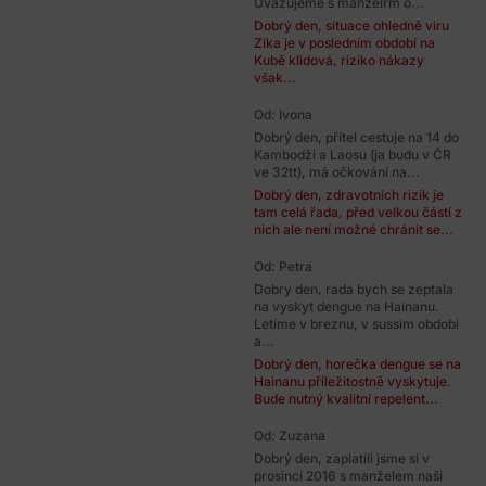
Uvazujeme s manzelrm o...
Dobrý den, situace ohledně viru
Zika je v posledním období na
Kubě klidová, riziko nákazy
však...
Od: Ivona
Dobrý den, přítel cestuje na 14 do
Kambodži a Laosu (ja budu v ČR
ve 32tt), má očkování na...
Dobrý den, zdravotních rizik je
tam celá řada, před velkou částí z
nich ale není možné chránit se...
Od: Petra
Dobry den, rada bych se zeptala
na vyskyt dengue na Hainanu.
Letime v breznu, v sussim obdobi
a...
Dobrý den, horečka dengue se na
Hainanu příležitostně vyskytuje.
Bude nutný kvalitní repelent...
Od: Zuzana
Dobrý den, zaplatili jsme si v
prosinci 2016 s manželem naši