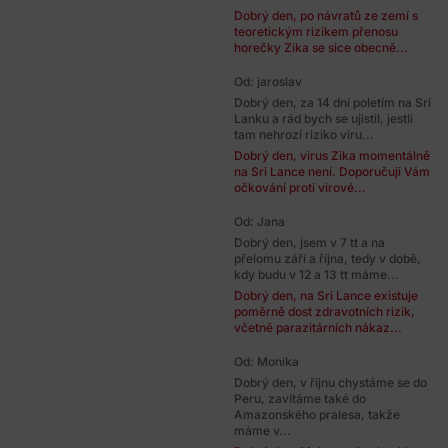
Dobrý den, po návratů ze zemí s
teoretickým rizikem přenosu
horečky Zika se sice obecně...
Od: jaroslav
Dobrý den, za 14 dní poletím na Srí
Lanku a rád bych se ujistil, jestli
tam nehrozí riziko viru...
Dobrý den, virus Zika momentálně
na Sri Lance není. Doporučuji Vám
očkování proti virové...
Od: Jana
Dobrý den, jsem v 7 tt a na
přelomu září a října, tedy v době,
kdy budu v 12 a 13 tt máme...
Dobrý den, na Sri Lance existuje
poměrně dost zdravotních rizik,
včetně parazitárních nákaz...
Od: Monika
Dobrý den, v říjnu chystáme se do
Peru, zavítáme také do
Amazonského pralesa, takže
máme v...