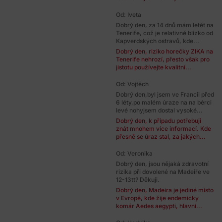
Od: Iveta
Dobrý den, za 14 dnů mám letět na
Tenerife, což je relativně blízko od
Kapverdských ostravů, kde...
Dobrý den, riziko horečky ZIKA na
Tenerife nehrozí, přesto však pro
jistotu používejte kvalitní...
Od: Vojtěch
Dobrý den,byl jsem ve Francii před
6 léty,po malém úraze na na bérci
levé nohyjsem dostal vysoké...
Dobrý den, k případu potřebuji
znát mnohem více informací. Kde
přesně se úraz stal, za jakých...
Od: Veronika
Dobrý den, jsou nějaká zdravotní
rizika při dovolené na Madeiře ve
12-13tt? Děkuji.
Dobrý den, Madeira je jediné místo
v Evropě, kde žije endemicky
komár Aedes aegypti, hlavní...