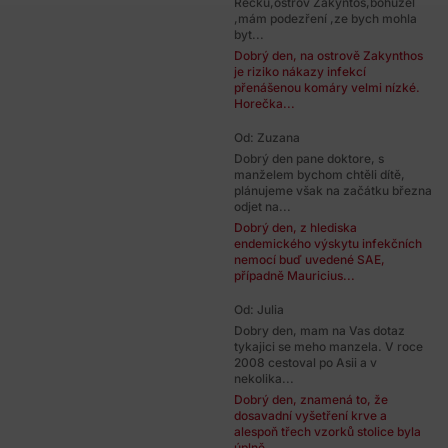
Řecku,ostrov Zakyntos,bohužel
,mám podezření ,ze bych mohla
byt...
Dobrý den, na ostrově Zakynthos
je riziko nákazy infekcí
přenášenou komáry velmi nízké.
Horečka...
Od: Zuzana
Dobrý den pane doktore, s
manželem bychom chtěli dítě,
plánujeme však na začátku března
odjet na...
Dobrý den, z hlediska
endemického výskytu infekčních
nemocí buď uvedené SAE,
případně Mauricius...
Od: Julia
Dobry den, mam na Vas dotaz
tykajici se meho manzela. V roce
2008 cestoval po Asii a v
nekolika...
Dobrý den, znamená to, že
dosavadní vyšetření krve a
alespoň třech vzorků stolice byla
úplně...