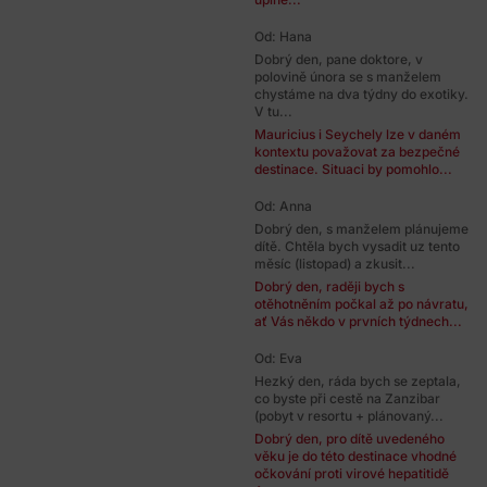
Od: Hana
Dobrý den, pane doktore, v
polovině února se s manželem
chystáme na dva týdny do exotiky.
V tu...
Mauricius i Seychely lze v daném
kontextu považovat za bezpečné
destinace. Situaci by pomohlo...
Od: Anna
Dobrý den, s manželem plánujeme
dítě. Chtěla bych vysadit uz tento
měsíc (listopad) a zkusit...
Dobrý den, raději bych s
otěhotněním počkal až po návratu,
ať Vás někdo v prvních týdnech...
Od: Eva
Hezký den, ráda bych se zeptala,
co byste při cestě na Zanzibar
(pobyt v resortu + plánovaný...
Dobrý den, pro dítě uvedeného
věku je do této destinace vhodné
očkování proti virové hepatitidě