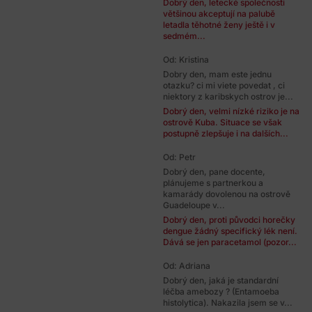
Dobrý den, letecké společnosti
většinou akceptují na palubě
letadla těhotné ženy ještě i v
sedmém...
Od: Kristina
Dobry den, mam este jednu
otazku? ci mi viete povedat , ci
niektory z karibskych ostrov je...
Dobrý den, velmi nízké riziko je na
ostrově Kuba. Situace se však
postupně zlepšuje i na dalších...
Od: Petr
Dobrý den, pane docente,
plánujeme s partnerkou a
kamarády dovolenou na ostrově
Guadeloupe v...
Dobrý den, proti původci horečky
dengue žádný specifický lék není.
Dává se jen paracetamol (pozor...
Od: Adriana
Dobrý den, jaká je standardní
léčba amebozy ? (Entamoeba
histolytica). Nakazila jsem se v...