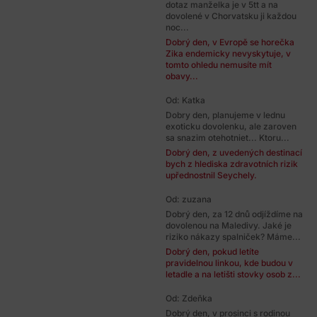
dotaz manželka je v 5tt a na
dovolené v Chorvatsku ji každou
noc...
Dobrý den, v Evropě se horečka
Zika endemicky nevyskytuje, v
tomto ohledu nemusíte mít
obavy...
Od: Katka
Dobry den, planujeme v lednu
exoticku dovolenku, ale zaroven
sa snazim otehotniet... Ktoru...
Dobrý den, z uvedených destinací
bych z hlediska zdravotních rizik
upřednostnil Seychely.
Od: zuzana
Dobrý den, za 12 dnů odjíždíme na
dovolenou na Maledivy. Jaké je
riziko nákazy spalniček? Máme...
Dobrý den, pokud letíte
pravidelnou linkou, kde budou v
letadle a na letišti stovky osob z...
Od: Zdeňka
Dobrý den, v prosinci s rodinou