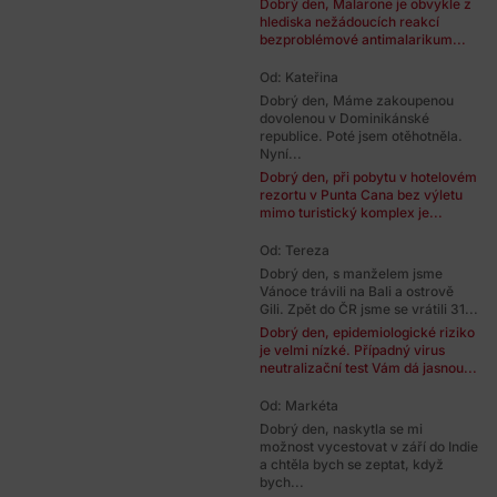
Dobrý den, Malarone je obvykle z
hlediska nežádoucích reakcí
bezproblémové antimalarikum...
Od: Kateřina
Dobrý den, Máme zakoupenou
dovolenou v Dominikánské
republice. Poté jsem otěhotněla.
Nyní...
Dobrý den, při pobytu v hotelovém
rezortu v Punta Cana bez výletu
mimo turistický komplex je...
Od: Tereza
Dobrý den, s manželem jsme
Vánoce trávili na Bali a ostrově
Gili. Zpět do ČR jsme se vrátili 31...
Dobrý den, epidemiologické riziko
je velmi nízké. Případný virus
neutralizační test Vám dá jasnou...
Od: Markéta
Dobrý den, naskytla se mi
možnost vycestovat v září do Indie
a chtěla bych se zeptat, když
bych...