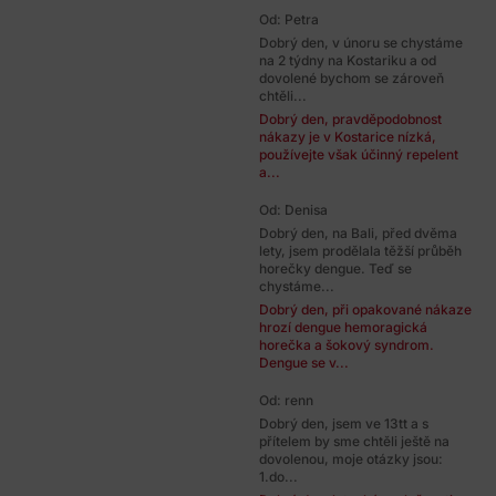
Od: Petra
Dobrý den, v únoru se chystáme
na 2 týdny na Kostariku a od
dovolené bychom se zároveň
chtěli...
Dobrý den, pravděpodobnost
nákazy je v Kostarice nízká,
používejte však účinný repelent
a...
Od: Denisa
Dobrý den, na Bali, před dvěma
lety, jsem prodělala těžší průběh
horečky dengue. Teď se
chystáme...
Dobrý den, při opakované nákaze
hrozí dengue hemoragická
horečka a šokový syndrom.
Dengue se v...
Od: renn
Dobrý den, jsem ve 13tt a s
přítelem by sme chtěli ještě na
dovolenou, moje otázky jsou:
1.do...