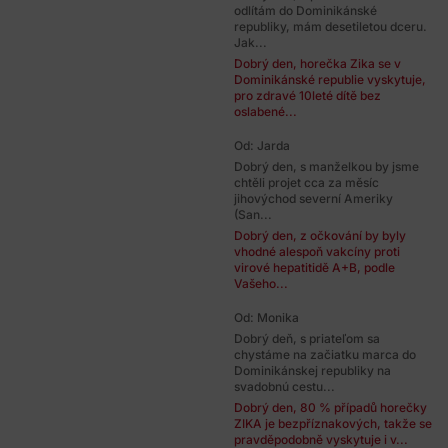
odlítám do Dominikánské
republiky, mám desetiletou dceru.
Jak...
Dobrý den, horečka Zika se v
Dominikánské republie vyskytuje,
pro zdravé 10leté dítě bez
oslabené...
Od: Jarda
Dobrý den, s manželkou by jsme
chtěli projet cca za měsíc
jihovýchod severní Ameriky
(San...
Dobrý den, z očkování by byly
vhodné alespoň vakcíny proti
virové hepatitidě A+B, podle
Vašeho...
Od: Monika
Dobrý deň, s priateľom sa
chystáme na začiatku marca do
Dominikánskej republiky na
svadobnú cestu...
Dobrý den, 80 % případů horečky
ZIKA je bezpříznakových, takže se
pravděpodobně vyskytuje i v...