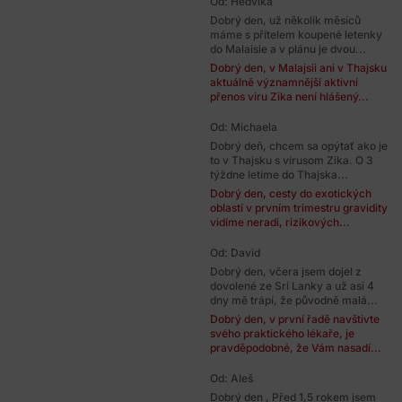
Od: Hedvika
Dobrý den, už několik měsíců
máme s přítelem koupené letenky
do Malaisie a v plánu je dvou...
Dobrý den, v Malajsii ani v Thajsku
aktuálně významnější aktivní
přenos viru Zika není hlášený...
Od: Michaela
Dobrý deň, chcem sa opýtať ako je
to v Thajsku s vírusom Zika. O 3
týždne letíme do Thajska...
Dobrý den, cesty do exotických
oblastí v prvním trimestru gravidity
vidíme neradi, rizikových...
Od: David
Dobrý den, včera jsem dojel z
dovolené ze Srí Lanky a už asi 4
dny mě trápí, že původně malá...
Dobrý den, v první řadě navštivte
svého praktického lékaře, je
pravděpodobné, že Vám nasadí...
Od: Aleš
Dobrý den , Před 1,5 rokem jsem