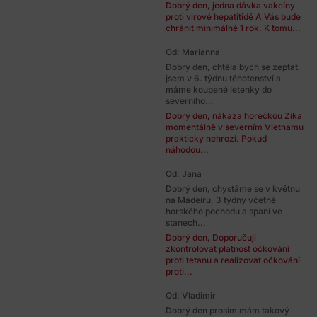
Dobrý den, jedna dávka vakcíny
proti virové hepatitidě A Vás bude
chránit minimálně 1 rok. K tomu...
Od: Marianna
Dobrý den, chtěla bych se zeptat,
jsem v 6. týdnu těhotenství a
máme koupené letenky do
severního...
Dobrý den, nákaza horečkou Zika
momentálně v severním Vietnamu
prakticky nehrozí. Pokud
náhodou...
Od: Jana
Dobrý den, chystáme se v květnu
na Madeiru, 3 týdny včetně
horského pochodu a spaní ve
stanech...
Dobrý den, Doporučuji
zkontrolovat platnost očkování
proti tetanu a realizovat očkování
proti...
Od: Vladimir
Dobrý den prosím mám takový