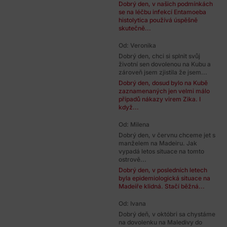
Dobrý den, v našich podmínkách
se na léčbu infekcí Entamoeba
histolytica používá úspěšně
skutečně...
Od: Veronika
Dobrý den, chci si splnit svůj
životní sen dovolenou na Kubu a
zároveň jsem zjistila že jsem...
Dobrý den, dosud bylo na Kubě
zaznamenaných jen velmi málo
případů nákazy virem Zika. I
když...
Od: Milena
Dobrý den, v červnu chceme jet s
manželem na Madeiru. Jak
vypadá letos situace na tomto
ostrově...
Dobrý den, v posledních letech
byla epidemiologická situace na
Madeiře klidná. Stačí běžná...
Od: Ivana
Dobrý deň, v októbri sa chystáme
na dovolenku na Maledivy do