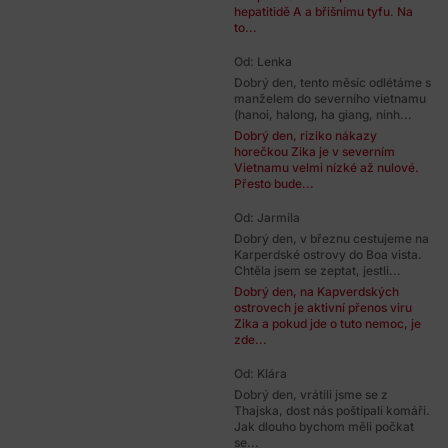
hepatitidě A a břišnímu tyfu. Na
to...
Od: Lenka
Dobrý den, tento měsíc odlétáme s
manželem do severního vietnamu
(hanoi, halong, ha giang, ninh...
Dobrý den, riziko nákazy
horečkou Zika je v severním
Vietnamu velmi nízké až nulové.
Přesto bude...
Od: Jarmila
Dobrý den, v březnu cestujeme na
Karperdské ostrovy do Boa vista.
Chtěla jsem se zeptat, jestli...
Dobrý den, na Kapverdských
ostrovech je aktivní přenos viru
Zika a pokud jde o tuto nemoc, je
zde...
Od: Klára
Dobrý den, vrátili jsme se z
Thajska, dost nás poštípali komáři.
Jak dlouho bychom měli počkat
se...