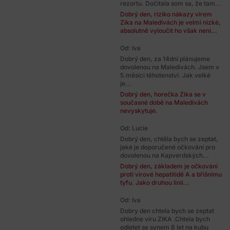
rezortu. Dočítala som sa, že tam...
Dobrý den, riziko nákazy virem
Zika na Maledivách je velmi nízké,
absolutně vyloučit ho však není...
Od: Iva
Dobrý den, za 14dní plánujeme
dovolenou na Maledivách. Jsem v
5.měsíci těhotenství. Jak velké
je...
Dobrý den, horečka Zika se v
současné době na Maledivách
nevyskytuje.
Od: Lucie
Dobrý den, chtěla bych se zeptat,
jaké je doporučené očkování pro
dovolenou na Kapverdských...
Dobrý den, základem je očkování
proti virové hepatitidě A a břišnímu
tyfu. Jako druhou linii...
Od: Iva
Dobry den chtela bych se zeptat
ohledne viru ZIKA .Chtela bych
odletet se synem 8 let na kubu