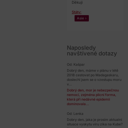
Děkuji
Státy:
Asie
Naposledy
navštívené dotazy
Od: Kašpar
Dobrý den, máme v plánu v létě
2018 cestovat po Madagaskaru,
doslechl jsem se o vzestupu moru
v...
Dobrý den, mor je nebezpečnou
nemocí, zejména plicní forma,
která při nedávné epidemii
dominovala...
Od: Lenka
Dobry den, jaka je prosim aktualni
situsce vyskytu viru zika na Kube?