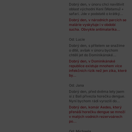
Dobrý den, v únoru chci navštívit
oblast východní Keni (Watamu) +
safari. Jde v podstatě o krátký...
Dobrý den, v národních parcích se
malárie vyskytuje i v období
sucha. Obvykle antimalarika...
Od: Lucie
Dobrý den, s přítelem se snažíme
o dítě, avšak v únoru bychom
chtěli jet do Dominikánské...
Dobrý den, v Dominikánské
republice existuje mnohem více
infekčních rizik než jen zika, které
by...
Od: Jana
Dobrý den, před dvěma lety jsem
si z Bali přivezla horečku dengue.
Nyní bychom rádi vyrazili do...
Dobrý den, komár Aedes, který
přenáší horečku dengue se množí
v malých vodních rezervoárech
po...
Od: Michaela