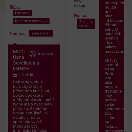
léky?
nebezpečná
děkuji
Státy:
pouze
pro
Evropa
Nemoci:
plod
infikované
Kanárské ostrovy
Zika
těhotné
virus
ženy. U
Nemoci:
Zika virus
ostatních
jedinců
jde o
nákazu
nezávažnou
MUDr.
a
Hana
obávat
Ševčíková a
se není
kolektiv
třeba.
Proti
1.3.2016
viru
Dobrý den, virus
Zika
horečky ZIKA je
nejsou
přítomný v krvi 7 dní,
dostupné
pokud počkáte s
léky,
otěhotněním alespoň 2
nemoc
týdny mělo by to být v
se léčí
pořádku. Skutečně
symptomaticky
dosud není jisté, jak
tzn.
dlouho virus ve
klidem
spermatu vydrží.
na
Mohou to být
lůžku a
teoreticky i měsíce.
podáváním