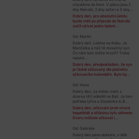
chystáme do Keni. V plánu jsou 2
dny Nairobi, 2 dny safari a 3 dny...
Dobrý den, pro absolutní jistotu
byste měli po příjezdu do Nairobi
začít užívat jedno balení...
Od: Martin
Dobrý deň. Letíme na Kubu. Ja
Manželka a náš 14 mesačný syn.
Čo nám tam môže hroziť? Treba
nejaké...
Dobrý den, předpokládám, že syn
je řádně očkovaný dle platného
očkovacího kalendáře. Bylo by...
Od: Hana
Dobry den, za měsíc mám s
dcerou (4r) odletět na Bali. Je tam
potřeba tyfus a žloutenka A,B...
Dobrý den, očkování proti virové
hepatitidě a břišnímu tyfu stihnete.
Dceru můžete očkovat i...
Od: Gabriela
Dobrý den pane doktore, v létě