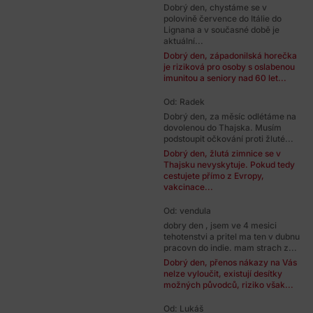
Dobrý den, chystáme se v
polovině července do Itálie do
Lignana a v současné době je
aktuální...
Dobrý den, západonilská horečka
je riziková pro osoby s oslabenou
imunitou a seniory nad 60 let...
Od: Radek
Dobrý den, za měsíc odlétáme na
dovolenou do Thajska. Musím
podstoupit očkování proti žluté...
Dobrý den, žlutá zimnice se v
Thajsku nevyskytuje. Pokud tedy
cestujete přímo z Evropy,
vakcinace...
Od: vendula
dobry den , jsem ve 4 mesici
tehotenstvi a pritel ma ten v dubnu
pracovn do indie. mam strach z...
Dobrý den, přenos nákazy na Vás
nelze vyloučit, existují desítky
možných původců, riziko však...
Od: Lukáš