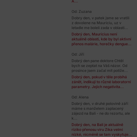
A...
Od: Zuzana
Dobry den, v patek jsme se vratili
z dovolene na Mauriciu, uz v
letadle me boleli zada v oblasti...
Dobrý den, Mauricius není
aktuálně oblastí, kde by byl aktivní
přenos malárie, horečky dengue...
Od: Jiří
Dobrý den pane doktore Chtěl
bych se zeptat na Váš názor. Od
prosince jsem začal mít potíže...
Dobrý den, pokud v těle probíhá
zánět, indikují to různé laboratorní
parametry. Jejich negativita...
Od: Alena
Dobrý den, v druhé polovině září
máme s manželem zaplacený
zájezd na Bali - ne do rezortu, ale
k...
Dobrý den, na Bali je aktuálně
riziko přenosu viru Zika velmi
nízké, nicméně se tam vyskytuje...