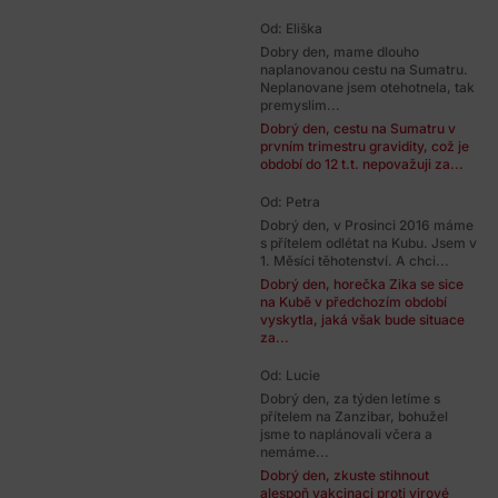
Od: Eliška
Dobry den, mame dlouho
naplanovanou cestu na Sumatru.
Neplanovane jsem otehotnela, tak
premyslim...
Dobrý den, cestu na Sumatru v
prvním trimestru gravidity, což je
období do 12 t.t. nepovažuji za...
Od: Petra
Dobrý den, v Prosinci 2016 máme
s přítelem odlétat na Kubu. Jsem v
1. Měsíci těhotenství. A chci...
Dobrý den, horečka Zika se sice
na Kubě v předchozím období
vyskytla, jaká však bude situace
za...
Od: Lucie
Dobrý den, za týden letíme s
přítelem na Zanzibar, bohužel
jsme to naplánovali včera a
nemáme...
Dobrý den, zkuste stihnout
alespoň vakcinaci proti virové